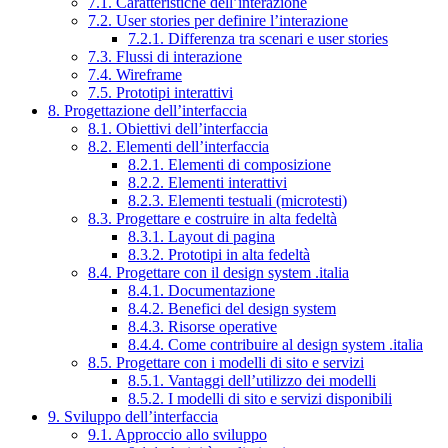
7.1. Caratteristiche dell’interazione
7.2. User stories per definire l’interazione
7.2.1. Differenza tra scenari e user stories
7.3. Flussi di interazione
7.4. Wireframe
7.5. Prototipi interattivi
8. Progettazione dell’interfaccia
8.1. Obiettivi dell’interfaccia
8.2. Elementi dell’interfaccia
8.2.1. Elementi di composizione
8.2.2. Elementi interattivi
8.2.3. Elementi testuali (microtesti)
8.3. Progettare e costruire in alta fedeltà
8.3.1. Layout di pagina
8.3.2. Prototipi in alta fedeltà
8.4. Progettare con il design system .italia
8.4.1. Documentazione
8.4.2. Benefici del design system
8.4.3. Risorse operative
8.4.4. Come contribuire al design system .italia
8.5. Progettare con i modelli di sito e servizi
8.5.1. Vantaggi dell’utilizzo dei modelli
8.5.2. I modelli di sito e servizi disponibili
9. Sviluppo dell’interfaccia
9.1. Approccio allo sviluppo