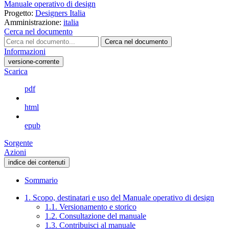
Manuale operativo di design
Progetto:
Designers Italia
Amministrazione:
italia
Cerca nel documento
Cerca nel documento
Informazioni
versione-corrente
Scarica
pdf
html
epub
Sorgente
Azioni
indice dei contenuti
Sommario
1. Scopo, destinatari e uso del Manuale operativo di design
1.1. Versionamento e storico
1.2. Consultazione del manuale
1.3. Contribuisci al manuale