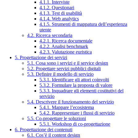
4.1.1. Interviste
4.1.2. Questionari
4.1.3. Test di usabilità
4.1.4. Web analytics
4.1.5. Strumenti di mappatura dell’esperienza
utente
4.2. Ricerca secondaria
4.2.1. Ricerca documentale
4.2.2. Analisi benchmark
4.2.3. Valutazione euristica
5. Progettazione dei servizi
5.1. Cosa sono i servizi e il service design
5.2. Progettare servizi pubblici digitali
5.3. Definire il modello di servizio
5.3.1. Identificare gli attori coinvolti
5.3.2. Formulare la proposta di valore
5.3.3. Inquadrare gli elementi costitutivi del
servizio
5.4. Descrivere il funzionamento del servizio
5.4.1. Mappare l’ecosistema
5.4.2. Rappresentare i flussi di servizio
5.5. Co-progettare le soluzioni
5.5.1. Workshop di co-progettazione
6. Progettazione dei contenuti
6.1. Cos’è il content design