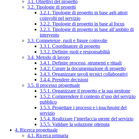
3.1. Obiettivi del progetto
3.2. Tipologie di progetti
3.2.1. Tipologie di progetto in base agli attori
coinvolti nel servizio
3.2.2. Tipologie di progetto in base al focus
3.2.3. Tipologie di progetto in base all’ambito di
intervento
3.3. Competenze, ruoli e figure coinvolte
3.3.1. Coordinatore di progetto
3.3.2. Definire ruoli e responsabilità
3.4. Metodo di lavoro
3.4.1. Definire processi, strumenti e rituali
3.4.2. Curare la documentazione di progetto
3.4.3. Organizzare tavoli tecnici collaborativi
3.4.4. Prendere decisioni
3.5. Il processo progettuale
3.5.1. Organizzare il progetto e la sua gestione
3.5.2. Comprendere il contesto d’uso del servizio
pubblico
3.5.3. Progettare i processi e i
touchpoint
del
servizio
3.5.4. Realizzare l’interfaccia utente del servizio
3.5.5. Validare la soluzione ottenuta
4. Ricerca progettuale
4.1. Ricerca primaria