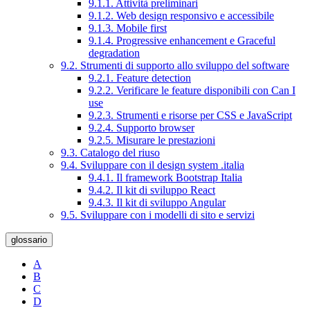
9.1.1. Attività preliminari
9.1.2. Web design responsivo e accessibile
9.1.3. Mobile first
9.1.4. Progressive enhancement e Graceful
degradation
9.2. Strumenti di supporto allo sviluppo del software
9.2.1. Feature detection
9.2.2. Verificare le feature disponibili con Can I
use
9.2.3. Strumenti e risorse per CSS e JavaScript
9.2.4. Supporto browser
9.2.5. Misurare le prestazioni
9.3. Catalogo del riuso
9.4. Sviluppare con il design system .italia
9.4.1. Il framework Bootstrap Italia
9.4.2. Il kit di sviluppo React
9.4.3. Il kit di sviluppo Angular
9.5. Sviluppare con i modelli di sito e servizi
glossario
A
B
C
D