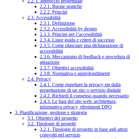
2.2. L’approccio progettuale
2.2.1. Buone pratiche
2.2.2. Principi
2.3. Accessibilità
2.3.1. Definizione
2.3.2. Accessibilità by design
2.3.3. Principi per l’accessibilità
2.3.4. Linee guida e criteri di successo
2.3.5. Come rilasciare una dichiarazione di
accessibilità
2.3.6. Meccanismo di feedback e procedura di
attuazione
2.3.7. Obiettivi accessibilità
2.3.8. Normativa e approfondimenti
2.4. Privacy
2.4.1. Come rispettare la privacy sin dalla
progettazione di un sito o servizio digitale
2.4.2. Richiedi il consenso quando necessario
2.4.3. Le basi del sito web: architettura,
informativa privacy, riferimenti DPO
3. Pianificazione, gestione e strategia
3.1. Obiettivi del progetto
3.2. Tipologie di progetti
3.2.1. Tipologie di progetto in base agli attori
coinvolti nel servizio