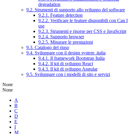
degradation
9.2. Strumenti di supporto allo sviluppo del software
9.2.1. Feature detection
9.2.2. Verificare le feature disponibili con Can I
use
9.2.3. Strumenti e risorse per CSS e JavaScript
9.2.4. Supporto browser
9.2.5. Misurare le prestazioni
9.3. Catalogo del riuso
9.4. Sviluppare con il design system .italia
9.4.1. Il framework Bootstrap Italia
9.4.2. Il kit di sviluppo React
9.4.3. Il kit di sviluppo Angular
9.5. Sviluppare con i modelli di sito e servizi
None
None
A
B
C
D
E
I
M