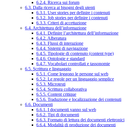
6.2.4. Ricerca sui forum
6.3. Dalla ricerca ai bisogni degli utenti
6.3.1. User stories per definire i contenuti
6.3.2. Job stories per definire i contenuti
6.3.3. Criteri di accettazione
6.4. Architettura dell’informazione
6.4.1. Definire l’architettura dell’informazione
6.4.2. Alberatura
6.4.3. Flussi di interazione
6.4.4. Sistemi di navigazione
6.4.5. Tipologie di contenuto (content type)
6.4.6. Ontologie e standard
6.4.7. Vocabolari controllati e tassonomie
6.5. Scrittura e linguaggio
6.5.1. Come leggono le persone sul web
6.5.2. Le regole per un linguaggio semplice
6.5.3. Microtesti
6.5.4. Scrittura collaborativa
6.5.5. Content critique
6.5.6. Traduzione e localizzazione dei contenuti
6.6. Documenti
6.6.1. I documenti vanno sul web
6.6.2. Tipi di documenti
6.6.3. Formato di lettura dei documenti elettronici
6.6.4. Modalità di produzione dei documenti