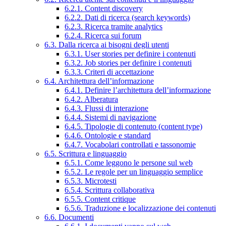
6.2.1. Content discovery
6.2.2. Dati di ricerca (search keywords)
6.2.3. Ricerca tramite analytics
6.2.4. Ricerca sui forum
6.3. Dalla ricerca ai bisogni degli utenti
6.3.1. User stories per definire i contenuti
6.3.2. Job stories per definire i contenuti
6.3.3. Criteri di accettazione
6.4. Architettura dell’informazione
6.4.1. Definire l’architettura dell’informazione
6.4.2. Alberatura
6.4.3. Flussi di interazione
6.4.4. Sistemi di navigazione
6.4.5. Tipologie di contenuto (content type)
6.4.6. Ontologie e standard
6.4.7. Vocabolari controllati e tassonomie
6.5. Scrittura e linguaggio
6.5.1. Come leggono le persone sul web
6.5.2. Le regole per un linguaggio semplice
6.5.3. Microtesti
6.5.4. Scrittura collaborativa
6.5.5. Content critique
6.5.6. Traduzione e localizzazione dei contenuti
6.6. Documenti