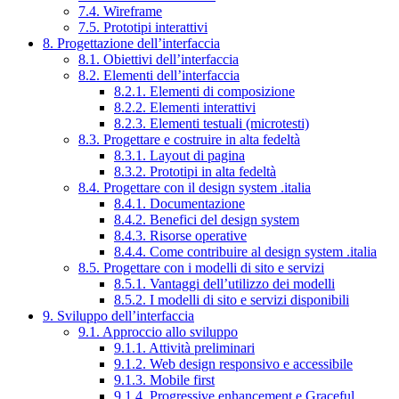
7.4. Wireframe
7.5. Prototipi interattivi
8. Progettazione dell’interfaccia
8.1. Obiettivi dell’interfaccia
8.2. Elementi dell’interfaccia
8.2.1. Elementi di composizione
8.2.2. Elementi interattivi
8.2.3. Elementi testuali (microtesti)
8.3. Progettare e costruire in alta fedeltà
8.3.1. Layout di pagina
8.3.2. Prototipi in alta fedeltà
8.4. Progettare con il design system .italia
8.4.1. Documentazione
8.4.2. Benefici del design system
8.4.3. Risorse operative
8.4.4. Come contribuire al design system .italia
8.5. Progettare con i modelli di sito e servizi
8.5.1. Vantaggi dell’utilizzo dei modelli
8.5.2. I modelli di sito e servizi disponibili
9. Sviluppo dell’interfaccia
9.1. Approccio allo sviluppo
9.1.1. Attività preliminari
9.1.2. Web design responsivo e accessibile
9.1.3. Mobile first
9.1.4. Progressive enhancement e Graceful