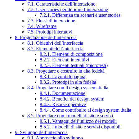
7.1. Caratteristiche dell’interazione
7.2. User stories per definire l’interazione
7.2.1. Differenza tra scenari e user stories
7.3. Flussi di interazione
7.4. Wireframe
7.5. Prototipi interattivi
8. Progettazione dell’interfaccia
8.1. Obiettivi dell’interfaccia
8.2. Elementi dell’interfaccia
8.2.1. Elementi di composizione
8.2.2. Elementi interattivi
8.2.3. Elementi testuali (microtesti)
8.3. Progettare e costruire in alta fedeltà
8.3.1. Layout di pagina
8.3.2. Prototipi in alta fedeltà
8.4. Progettare con il design system .italia
8.4.1. Documentazione
8.4.2. Benefici del design system
8.4.3. Risorse operative
8.4.4. Come contribuire al design system .italia
8.5. Progettare con i modelli di sito e servizi
8.5.1. Vantaggi dell’utilizzo dei modelli
8.5.2. I modelli di sito e servizi disponibili
9. Sviluppo dell’interfaccia
9.1. Approccio allo sviluppo