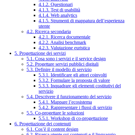
4.1.2. Questionari
4.1.3. Test di usabilità
4.1.4. Web analytics
4.1.5. Strumenti di mappatura dell’esperienza
utente
4.2. Ricerca secondaria
4.2.1. Ricerca documentale
4.2.2. Analisi benchmark
4.2.3. Valutazione euristica
5. Progettazione dei servizi
5.1. Cosa sono i servizi e il service design
5.2. Progettare servizi pubblici digitali
5.3. Definire il modello di servizio
5.3.1. Identificare gli attori coinvolti
5.3.2. Formulare la proposta di valore
5.3.3. Inquadrare gli elementi costitutivi del
servizio
5.4. Descrivere il funzionamento del servizio
5.4.1. Mappare l’ecosistema
5.4.2. Rappresentare i flussi di servizio
5.5. Co-progettare le soluzioni
5.5.1. Workshop di co-progettazione
6. Progettazione dei contenuti
6.1. Cos’è il content design
6.2. Ricerca utente sui contenuti e il linguaggio