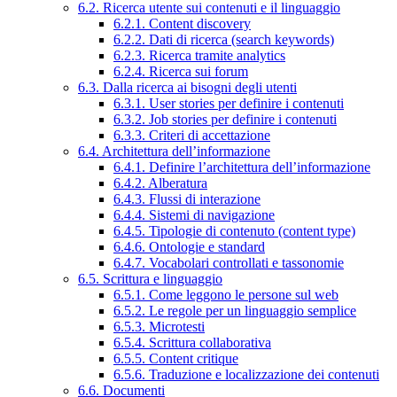
6.2. Ricerca utente sui contenuti e il linguaggio
6.2.1. Content discovery
6.2.2. Dati di ricerca (search keywords)
6.2.3. Ricerca tramite analytics
6.2.4. Ricerca sui forum
6.3. Dalla ricerca ai bisogni degli utenti
6.3.1. User stories per definire i contenuti
6.3.2. Job stories per definire i contenuti
6.3.3. Criteri di accettazione
6.4. Architettura dell’informazione
6.4.1. Definire l’architettura dell’informazione
6.4.2. Alberatura
6.4.3. Flussi di interazione
6.4.4. Sistemi di navigazione
6.4.5. Tipologie di contenuto (content type)
6.4.6. Ontologie e standard
6.4.7. Vocabolari controllati e tassonomie
6.5. Scrittura e linguaggio
6.5.1. Come leggono le persone sul web
6.5.2. Le regole per un linguaggio semplice
6.5.3. Microtesti
6.5.4. Scrittura collaborativa
6.5.5. Content critique
6.5.6. Traduzione e localizzazione dei contenuti
6.6. Documenti