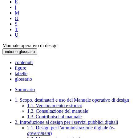
E
I
M
O
S
T
U
Manuale operativo di design
indici e glossario
contenuti
figure
tabelle
glossario
Sommario
1. Scopo, destinatari e uso del Manuale operativo di design
1.1. Versionamento e storico
1.2. Consultazione del manuale
1.3. Contribuisci al manuale
2. Introduzione al design per i servizi pubblici digitali
2.1. Design per l’amministrazione digitale (
e-
government
)