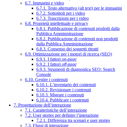
6.7. Immagini e video
6.7.1. Testo alternativo (alt text) per le immagini
6.7.2. Sottotitoli per i video
6.7.3. Trascrizioni per i video
6.8. Proprietà intellettuale e privacy
6.8.1. Pubblicazione di contenuti prodotti dalla
Pubblica Amministrazione
6.8.2. Pubblicazione di contenuti non prodotti
dalla Pubblica Amministrazione
6.8.3. Consenso dei soggetti ritratti
6.9. Ottimizzazione per i motori di ricerca (SEO)
6.9.1. I fattori
on-page
6.9.2. I fattori
off-page
6.9.3. Strumenti di diagnostica SEO: Search
Console
6.10. Gestire i contenuti
6.10.1. L’inventario dei contenuti
6.10.2. Revisionare i contenuti
6.10.3. Migrare i contenuti
6.10.4. Pubblicare i contenuti
7. Progettazione dell’interazione
7.1. Caratteristiche dell’interazione
7.2. User stories per definire l’interazione
7.2.1. Differenza tra scenari e user stories
7.3. Flussi di interazione