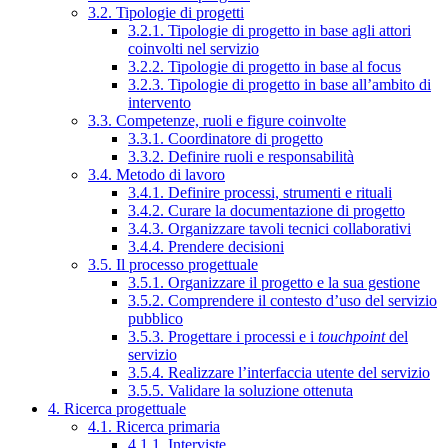
3.2. Tipologie di progetti
3.2.1. Tipologie di progetto in base agli attori
coinvolti nel servizio
3.2.2. Tipologie di progetto in base al focus
3.2.3. Tipologie di progetto in base all’ambito di
intervento
3.3. Competenze, ruoli e figure coinvolte
3.3.1. Coordinatore di progetto
3.3.2. Definire ruoli e responsabilità
3.4. Metodo di lavoro
3.4.1. Definire processi, strumenti e rituali
3.4.2. Curare la documentazione di progetto
3.4.3. Organizzare tavoli tecnici collaborativi
3.4.4. Prendere decisioni
3.5. Il processo progettuale
3.5.1. Organizzare il progetto e la sua gestione
3.5.2. Comprendere il contesto d’uso del servizio
pubblico
3.5.3. Progettare i processi e i
touchpoint
del
servizio
3.5.4. Realizzare l’interfaccia utente del servizio
3.5.5. Validare la soluzione ottenuta
4. Ricerca progettuale
4.1. Ricerca primaria
4.1.1. Interviste