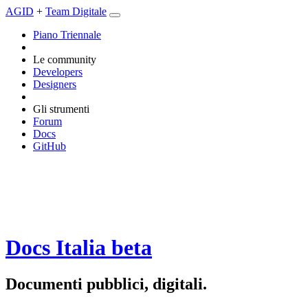
AGID
+
Team Digitale
Piano Triennale
Le community
Developers
Designers
Gli strumenti
Forum
Docs
GitHub
Docs Italia
beta
Documenti pubblici, digitali.