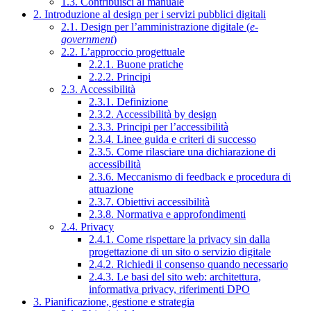
1.3. Contribuisci al manuale
2. Introduzione al design per i servizi pubblici digitali
2.1. Design per l’amministrazione digitale (
e-
government
)
2.2. L’approccio progettuale
2.2.1. Buone pratiche
2.2.2. Principi
2.3. Accessibilità
2.3.1. Definizione
2.3.2. Accessibilità by design
2.3.3. Principi per l’accessibilità
2.3.4. Linee guida e criteri di successo
2.3.5. Come rilasciare una dichiarazione di
accessibilità
2.3.6. Meccanismo di feedback e procedura di
attuazione
2.3.7. Obiettivi accessibilità
2.3.8. Normativa e approfondimenti
2.4. Privacy
2.4.1. Come rispettare la privacy sin dalla
progettazione di un sito o servizio digitale
2.4.2. Richiedi il consenso quando necessario
2.4.3. Le basi del sito web: architettura,
informativa privacy, riferimenti DPO
3. Pianificazione, gestione e strategia