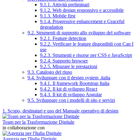
9.1.1. Attività preliminari
9.1.2. Web design responsivo e accessibile
9.1.3. Mobile first
9.1.4. Progressive enhancement e Graceful
degradation
9.2. Strumenti di supporto allo sviluppo del software
9.2.1. Feature detection
9.2.2. Verificare le feature disponibili con Can I
use
9.2.3. Strumenti e risorse per CSS e JavaScript
9.2.4. Supporto browser
9.2.5. Misurare le prestazioni
9.3. Catalogo del riuso
9.4. Sviluppare con il design system .italia
9.4.1. Il framework Bootstrap Italia
9.4.2. Il kit di sviluppo React
9.4.3. Il kit di sviluppo Angular
9.5. Sviluppare con i modelli di sito e servizi
1. Scopo, destinatari e uso del Manuale operativo di design
Team per la Trasformazione Digitale
in collaborazione con
Agenzia per l'Italia Digitale