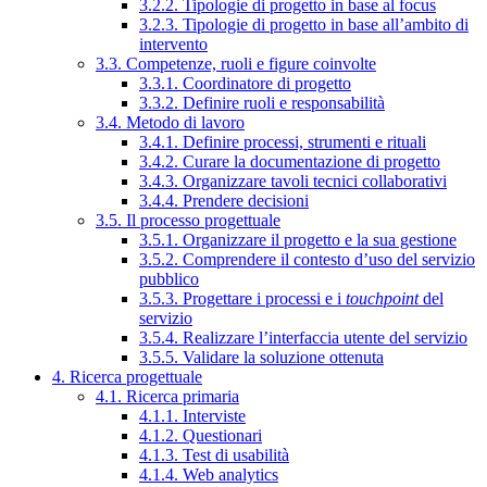
3.2.2. Tipologie di progetto in base al focus
3.2.3. Tipologie di progetto in base all’ambito di
intervento
3.3. Competenze, ruoli e figure coinvolte
3.3.1. Coordinatore di progetto
3.3.2. Definire ruoli e responsabilità
3.4. Metodo di lavoro
3.4.1. Definire processi, strumenti e rituali
3.4.2. Curare la documentazione di progetto
3.4.3. Organizzare tavoli tecnici collaborativi
3.4.4. Prendere decisioni
3.5. Il processo progettuale
3.5.1. Organizzare il progetto e la sua gestione
3.5.2. Comprendere il contesto d’uso del servizio
pubblico
3.5.3. Progettare i processi e i
touchpoint
del
servizio
3.5.4. Realizzare l’interfaccia utente del servizio
3.5.5. Validare la soluzione ottenuta
4. Ricerca progettuale
4.1. Ricerca primaria
4.1.1. Interviste
4.1.2. Questionari
4.1.3. Test di usabilità
4.1.4. Web analytics