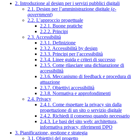
2. Introduzione al design per i servizi pubblici digitali
2.1. Design per l’amministrazione digitale (
e-
government
)
2.2. L’approccio progettuale
2.2.1. Buone pratiche
2.2.2. Principi
2.3. Accessibilità
2.3.1. Definizione
2.3.2. Accessibilità by design
2.3.3. Principi per l’accessibilità
2.3.4. Linee guida e criteri di successo
2.3.5. Come rilasciare una dichiarazione di
accessibilità
2.3.6. Meccanismo di feedback e procedura di
attuazione
2.3.7. Obiettivi accessibilità
2.3.8. Normativa e approfondimenti
2.4. Privacy
2.4.1. Come rispettare la privacy sin dalla
progettazione di un sito o servizio digitale
2.4.2. Richiedi il consenso quando necessario
2.4.3. Le basi del sito web: architettura,
informativa privacy, riferimenti DPO
3. Pianificazione, gestione e strategia
3.1. Obiettivi del progetto