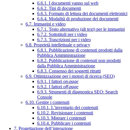
6.6.1. I documenti vanno sul web
6.6.2. Tipi di documenti
6.6.3. Formato di lettura dei documenti elettronici
6.6.4. Modalità di produzione dei documenti
6.7. Immagini e video
6.7.1. Testo alternativo (alt text) per le immagini
6.7.2. Sottotitoli per i video
6.7.3. Trascrizioni per i video
6.8. Proprietà intellettuale e privacy
6.8.1. Pubblicazione di contenuti prodotti dalla
Pubblica Amministrazione
6.8.2. Pubblicazione di contenuti non prodotti
dalla Pubblica Amministrazione
6.8.3. Consenso dei soggetti ritratti
6.9. Ottimizzazione per i motori di ricerca (SEO)
6.9.1. I fattori
on-page
6.9.2. I fattori
off-page
6.9.3. Strumenti di diagnostica SEO: Search
Console
6.10. Gestire i contenuti
6.10.1. L’inventario dei contenuti
6.10.2. Revisionare i contenuti
6.10.3. Migrare i contenuti
6.10.4. Pubblicare i contenuti
7. Progettazione dell’interazione