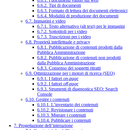
6.6.1. I documenti vanno sul web
6.6.2. Tipi di documenti
6.6.3. Formato di lettura dei documenti elettronici
6.6.4. Modalità di produzione dei documenti
6.7. Immagini e video
6.7.1. Testo alternativo (alt text) per le immagini
6.7.2. Sottotitoli per i video
6.7.3. Trascrizioni per i video
6.8. Proprietà intellettuale e privacy
6.8.1. Pubblicazione di contenuti prodotti dalla
Pubblica Amministrazione
6.8.2. Pubblicazione di contenuti non prodotti
dalla Pubblica Amministrazione
6.8.3. Consenso dei soggetti ritratti
6.9. Ottimizzazione per i motori di ricerca (SEO)
6.9.1. I fattori
on-page
6.9.2. I fattori
off-page
6.9.3. Strumenti di diagnostica SEO: Search
Console
6.10. Gestire i contenuti
6.10.1. L’inventario dei contenuti
6.10.2. Revisionare i contenuti
6.10.3. Migrare i contenuti
6.10.4. Pubblicare i contenuti
7. Progettazione dell’interazione