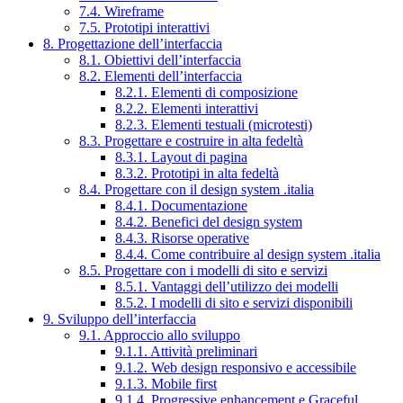
7.4. Wireframe
7.5. Prototipi interattivi
8. Progettazione dell’interfaccia
8.1. Obiettivi dell’interfaccia
8.2. Elementi dell’interfaccia
8.2.1. Elementi di composizione
8.2.2. Elementi interattivi
8.2.3. Elementi testuali (microtesti)
8.3. Progettare e costruire in alta fedeltà
8.3.1. Layout di pagina
8.3.2. Prototipi in alta fedeltà
8.4. Progettare con il design system .italia
8.4.1. Documentazione
8.4.2. Benefici del design system
8.4.3. Risorse operative
8.4.4. Come contribuire al design system .italia
8.5. Progettare con i modelli di sito e servizi
8.5.1. Vantaggi dell’utilizzo dei modelli
8.5.2. I modelli di sito e servizi disponibili
9. Sviluppo dell’interfaccia
9.1. Approccio allo sviluppo
9.1.1. Attività preliminari
9.1.2. Web design responsivo e accessibile
9.1.3. Mobile first
9.1.4. Progressive enhancement e Graceful