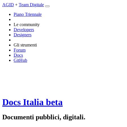
AGID
+
Team Digitale
Piano Triennale
Le community
Developers
Designers
Gli strumenti
Forum
Docs
GitHub
Docs Italia
beta
Documenti pubblici, digitali.