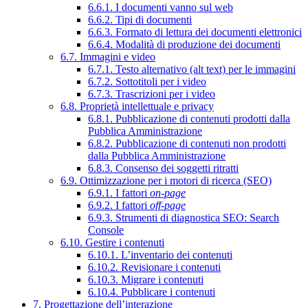
6.6.1. I documenti vanno sul web
6.6.2. Tipi di documenti
6.6.3. Formato di lettura dei documenti elettronici
6.6.4. Modalità di produzione dei documenti
6.7. Immagini e video
6.7.1. Testo alternativo (alt text) per le immagini
6.7.2. Sottotitoli per i video
6.7.3. Trascrizioni per i video
6.8. Proprietà intellettuale e privacy
6.8.1. Pubblicazione di contenuti prodotti dalla
Pubblica Amministrazione
6.8.2. Pubblicazione di contenuti non prodotti
dalla Pubblica Amministrazione
6.8.3. Consenso dei soggetti ritratti
6.9. Ottimizzazione per i motori di ricerca (SEO)
6.9.1. I fattori
on-page
6.9.2. I fattori
off-page
6.9.3. Strumenti di diagnostica SEO: Search
Console
6.10. Gestire i contenuti
6.10.1. L’inventario dei contenuti
6.10.2. Revisionare i contenuti
6.10.3. Migrare i contenuti
6.10.4. Pubblicare i contenuti
7. Progettazione dell’interazione