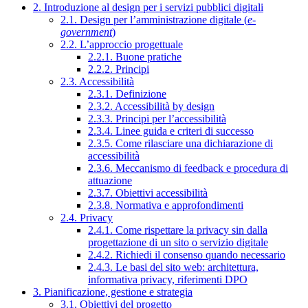
2. Introduzione al design per i servizi pubblici digitali
2.1. Design per l’amministrazione digitale (
e-
government
)
2.2. L’approccio progettuale
2.2.1. Buone pratiche
2.2.2. Principi
2.3. Accessibilità
2.3.1. Definizione
2.3.2. Accessibilità by design
2.3.3. Principi per l’accessibilità
2.3.4. Linee guida e criteri di successo
2.3.5. Come rilasciare una dichiarazione di
accessibilità
2.3.6. Meccanismo di feedback e procedura di
attuazione
2.3.7. Obiettivi accessibilità
2.3.8. Normativa e approfondimenti
2.4. Privacy
2.4.1. Come rispettare la privacy sin dalla
progettazione di un sito o servizio digitale
2.4.2. Richiedi il consenso quando necessario
2.4.3. Le basi del sito web: architettura,
informativa privacy, riferimenti DPO
3. Pianificazione, gestione e strategia
3.1. Obiettivi del progetto