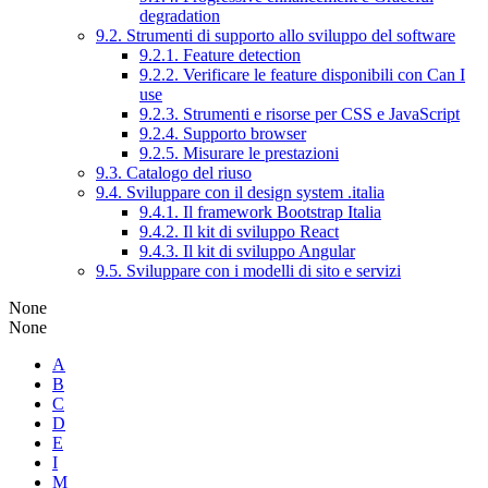
degradation
9.2. Strumenti di supporto allo sviluppo del software
9.2.1. Feature detection
9.2.2. Verificare le feature disponibili con Can I
use
9.2.3. Strumenti e risorse per CSS e JavaScript
9.2.4. Supporto browser
9.2.5. Misurare le prestazioni
9.3. Catalogo del riuso
9.4. Sviluppare con il design system .italia
9.4.1. Il framework Bootstrap Italia
9.4.2. Il kit di sviluppo React
9.4.3. Il kit di sviluppo Angular
9.5. Sviluppare con i modelli di sito e servizi
None
None
A
B
C
D
E
I
M