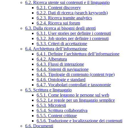
6.2. Ricerca utente sui contenuti e il linguaggio
6.2.1. Content discovery
6.2.2. Dati di ricerca (search keywords)
6.2.3. Ricerca tramite analytics
6.2.4. Ricerca sui forum
6.3. Dalla ricerca ai bisogni degli utenti
6.3.1. User stories per definire i contenuti
6.3.2. Job stories per definire i contenuti
6.3.3. Criteri di accettazione
6.4. Architettura dell’informazione
6.4.1. Definire l’architettura dell’informazione
6.4.2. Alberatura
6.4.3. Flussi di interazione
6.4.4. Sistemi di navigazione
6.4.5. Tipologie di contenuto (content type)
6.4.6. Ontologie e standard
6.4.7. Vocabolari controllati e tassonomie
6.5. Scrittura e linguaggio
6.5.1. Come leggono le persone sul web
6.5.2. Le regole per un linguaggio semplice
6.5.3. Microtesti
6.5.4. Scrittura collaborativa
6.5.5. Content critique
6.5.6. Traduzione e localizzazione dei contenuti
6.6. Documenti