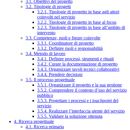
3.1. Obiettivi del progetto
3.2. Tipologie di progetti
3.2.1. Tipologie di progetto in base agli attori
coinvolti nel servizio
3.2.2. Tipologie di progetto in base al focus
3.2.3. Tipologie di progetto in base all’ambito di
intervento
3.3. Competenze, ruoli e figure coinvolte
3.3.1. Coordinatore di progetto
3.3.2. Definire ruoli e responsabilità
3.4. Metodo di lavoro
3.4.1. Definire processi, strumenti e rituali
3.4.2. Curare la documentazione di progetto
3.4.3. Organizzare tavoli tecnici collaborativi
3.4.4. Prendere decisioni
3.5. Il processo progettuale
3.5.1. Organizzare il progetto e la sua gestione
3.5.2. Comprendere il contesto d’uso del servizio
pubblico
3.5.3. Progettare i processi e i
touchpoint
del
servizio
3.5.4. Realizzare l’interfaccia utente del servizio
3.5.5. Validare la soluzione ottenuta
4. Ricerca progettuale
4.1. Ricerca primaria