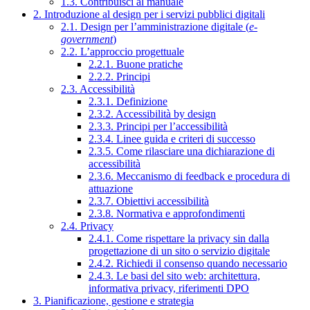
1.3. Contribuisci al manuale
2. Introduzione al design per i servizi pubblici digitali
2.1. Design per l’amministrazione digitale (
e-
government
)
2.2. L’approccio progettuale
2.2.1. Buone pratiche
2.2.2. Principi
2.3. Accessibilità
2.3.1. Definizione
2.3.2. Accessibilità by design
2.3.3. Principi per l’accessibilità
2.3.4. Linee guida e criteri di successo
2.3.5. Come rilasciare una dichiarazione di
accessibilità
2.3.6. Meccanismo di feedback e procedura di
attuazione
2.3.7. Obiettivi accessibilità
2.3.8. Normativa e approfondimenti
2.4. Privacy
2.4.1. Come rispettare la privacy sin dalla
progettazione di un sito o servizio digitale
2.4.2. Richiedi il consenso quando necessario
2.4.3. Le basi del sito web: architettura,
informativa privacy, riferimenti DPO
3. Pianificazione, gestione e strategia