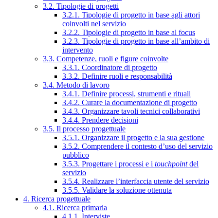
3.2. Tipologie di progetti
3.2.1. Tipologie di progetto in base agli attori
coinvolti nel servizio
3.2.2. Tipologie di progetto in base al focus
3.2.3. Tipologie di progetto in base all’ambito di
intervento
3.3. Competenze, ruoli e figure coinvolte
3.3.1. Coordinatore di progetto
3.3.2. Definire ruoli e responsabilità
3.4. Metodo di lavoro
3.4.1. Definire processi, strumenti e rituali
3.4.2. Curare la documentazione di progetto
3.4.3. Organizzare tavoli tecnici collaborativi
3.4.4. Prendere decisioni
3.5. Il processo progettuale
3.5.1. Organizzare il progetto e la sua gestione
3.5.2. Comprendere il contesto d’uso del servizio
pubblico
3.5.3. Progettare i processi e i
touchpoint
del
servizio
3.5.4. Realizzare l’interfaccia utente del servizio
3.5.5. Validare la soluzione ottenuta
4. Ricerca progettuale
4.1. Ricerca primaria
4.1.1. Interviste