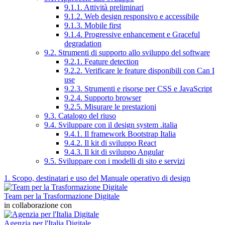
9.1.1. Attività preliminari
9.1.2. Web design responsivo e accessibile
9.1.3. Mobile first
9.1.4. Progressive enhancement e Graceful
degradation
9.2. Strumenti di supporto allo sviluppo del software
9.2.1. Feature detection
9.2.2. Verificare le feature disponibili con Can I
use
9.2.3. Strumenti e risorse per CSS e JavaScript
9.2.4. Supporto browser
9.2.5. Misurare le prestazioni
9.3. Catalogo del riuso
9.4. Sviluppare con il design system .italia
9.4.1. Il framework Bootstrap Italia
9.4.2. Il kit di sviluppo React
9.4.3. Il kit di sviluppo Angular
9.5. Sviluppare con i modelli di sito e servizi
1. Scopo, destinatari e uso del Manuale operativo di design
Team per la Trasformazione Digitale
in collaborazione con
Agenzia per l'Italia Digitale