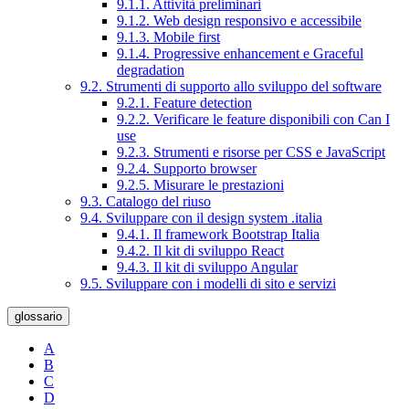
9.1.1. Attività preliminari
9.1.2. Web design responsivo e accessibile
9.1.3. Mobile first
9.1.4. Progressive enhancement e Graceful
degradation
9.2. Strumenti di supporto allo sviluppo del software
9.2.1. Feature detection
9.2.2. Verificare le feature disponibili con Can I
use
9.2.3. Strumenti e risorse per CSS e JavaScript
9.2.4. Supporto browser
9.2.5. Misurare le prestazioni
9.3. Catalogo del riuso
9.4. Sviluppare con il design system .italia
9.4.1. Il framework Bootstrap Italia
9.4.2. Il kit di sviluppo React
9.4.3. Il kit di sviluppo Angular
9.5. Sviluppare con i modelli di sito e servizi
glossario
A
B
C
D