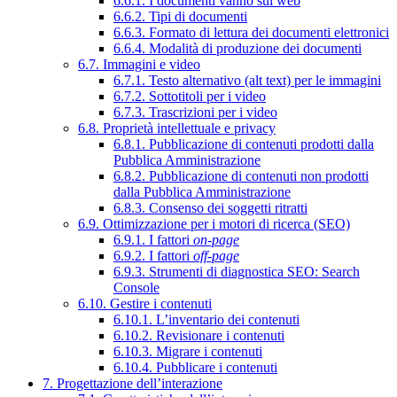
6.6.1. I documenti vanno sul web
6.6.2. Tipi di documenti
6.6.3. Formato di lettura dei documenti elettronici
6.6.4. Modalità di produzione dei documenti
6.7. Immagini e video
6.7.1. Testo alternativo (alt text) per le immagini
6.7.2. Sottotitoli per i video
6.7.3. Trascrizioni per i video
6.8. Proprietà intellettuale e privacy
6.8.1. Pubblicazione di contenuti prodotti dalla
Pubblica Amministrazione
6.8.2. Pubblicazione di contenuti non prodotti
dalla Pubblica Amministrazione
6.8.3. Consenso dei soggetti ritratti
6.9. Ottimizzazione per i motori di ricerca (SEO)
6.9.1. I fattori
on-page
6.9.2. I fattori
off-page
6.9.3. Strumenti di diagnostica SEO: Search
Console
6.10. Gestire i contenuti
6.10.1. L’inventario dei contenuti
6.10.2. Revisionare i contenuti
6.10.3. Migrare i contenuti
6.10.4. Pubblicare i contenuti
7. Progettazione dell’interazione