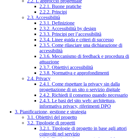
2.2. L’approccio progettuale
2.2.1. Buone pratiche
2.2.2. Principi
2.3. Accessibilità
2.3.1. Definizione
2.3.2. Accessibilità by design
2.3.3. Principi per l’accessibilità
2.3.4. Linee guida e criteri di successo
2.3.5. Come rilasciare una dichiarazione di
accessibilità
2.3.6. Meccanismo di feedback e procedura di
attuazione
2.3.7. Obiettivi accessibilità
2.3.8. Normativa e approfondimenti
2.4. Privacy
2.4.1. Come rispettare la privacy sin dalla
progettazione di un sito o servizio digitale
2.4.2. Richiedi il consenso quando necessario
2.4.3. Le basi del sito web: architettura,
informativa privacy, riferimenti DPO
3. Pianificazione, gestione e strategia
3.1. Obiettivi del progetto
3.2. Tipologie di progetti
3.2.1. Tipologie di progetto in base agli attori
coinvolti nel servizio