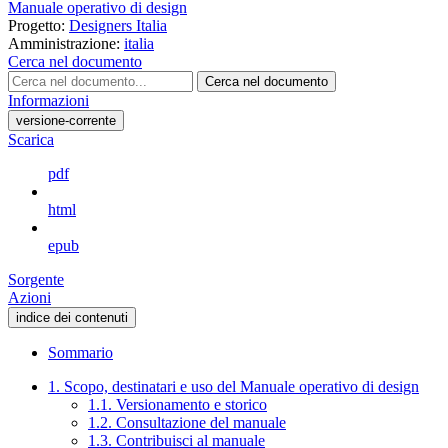
Manuale operativo di design
Progetto:
Designers Italia
Amministrazione:
italia
Cerca nel documento
Cerca nel documento
Informazioni
versione-corrente
Scarica
pdf
html
epub
Sorgente
Azioni
indice dei contenuti
Sommario
1. Scopo, destinatari e uso del Manuale operativo di design
1.1. Versionamento e storico
1.2. Consultazione del manuale
1.3. Contribuisci al manuale