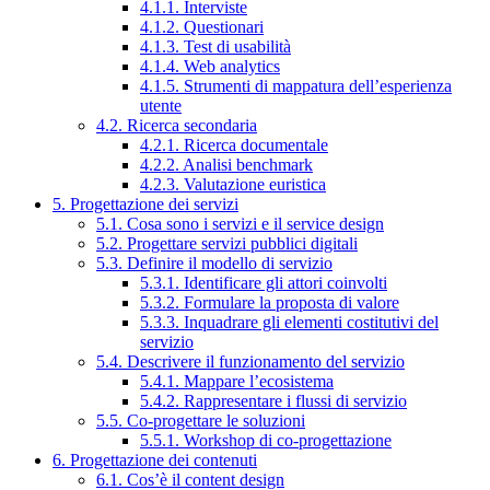
4.1.1. Interviste
4.1.2. Questionari
4.1.3. Test di usabilità
4.1.4. Web analytics
4.1.5. Strumenti di mappatura dell’esperienza
utente
4.2. Ricerca secondaria
4.2.1. Ricerca documentale
4.2.2. Analisi benchmark
4.2.3. Valutazione euristica
5. Progettazione dei servizi
5.1. Cosa sono i servizi e il service design
5.2. Progettare servizi pubblici digitali
5.3. Definire il modello di servizio
5.3.1. Identificare gli attori coinvolti
5.3.2. Formulare la proposta di valore
5.3.3. Inquadrare gli elementi costitutivi del
servizio
5.4. Descrivere il funzionamento del servizio
5.4.1. Mappare l’ecosistema
5.4.2. Rappresentare i flussi di servizio
5.5. Co-progettare le soluzioni
5.5.1. Workshop di co-progettazione
6. Progettazione dei contenuti
6.1. Cos’è il content design