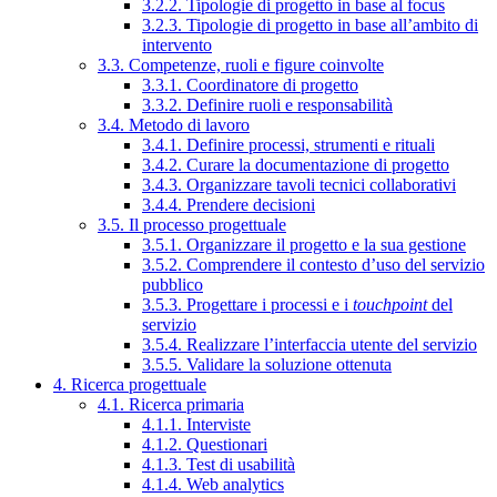
3.2.2. Tipologie di progetto in base al focus
3.2.3. Tipologie di progetto in base all’ambito di
intervento
3.3. Competenze, ruoli e figure coinvolte
3.3.1. Coordinatore di progetto
3.3.2. Definire ruoli e responsabilità
3.4. Metodo di lavoro
3.4.1. Definire processi, strumenti e rituali
3.4.2. Curare la documentazione di progetto
3.4.3. Organizzare tavoli tecnici collaborativi
3.4.4. Prendere decisioni
3.5. Il processo progettuale
3.5.1. Organizzare il progetto e la sua gestione
3.5.2. Comprendere il contesto d’uso del servizio
pubblico
3.5.3. Progettare i processi e i
touchpoint
del
servizio
3.5.4. Realizzare l’interfaccia utente del servizio
3.5.5. Validare la soluzione ottenuta
4. Ricerca progettuale
4.1. Ricerca primaria
4.1.1. Interviste
4.1.2. Questionari
4.1.3. Test di usabilità
4.1.4. Web analytics