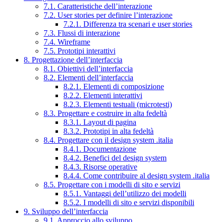
7.1. Caratteristiche dell’interazione
7.2. User stories per definire l’interazione
7.2.1. Differenza tra scenari e user stories
7.3. Flussi di interazione
7.4. Wireframe
7.5. Prototipi interattivi
8. Progettazione dell’interfaccia
8.1. Obiettivi dell’interfaccia
8.2. Elementi dell’interfaccia
8.2.1. Elementi di composizione
8.2.2. Elementi interattivi
8.2.3. Elementi testuali (microtesti)
8.3. Progettare e costruire in alta fedeltà
8.3.1. Layout di pagina
8.3.2. Prototipi in alta fedeltà
8.4. Progettare con il design system .italia
8.4.1. Documentazione
8.4.2. Benefici del design system
8.4.3. Risorse operative
8.4.4. Come contribuire al design system .italia
8.5. Progettare con i modelli di sito e servizi
8.5.1. Vantaggi dell’utilizzo dei modelli
8.5.2. I modelli di sito e servizi disponibili
9. Sviluppo dell’interfaccia
9.1. Approccio allo sviluppo