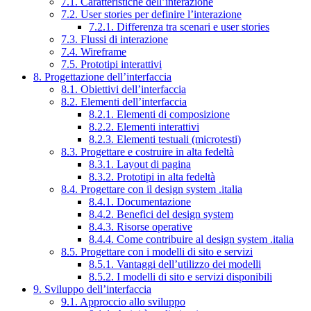
7.1. Caratteristiche dell’interazione
7.2. User stories per definire l’interazione
7.2.1. Differenza tra scenari e user stories
7.3. Flussi di interazione
7.4. Wireframe
7.5. Prototipi interattivi
8. Progettazione dell’interfaccia
8.1. Obiettivi dell’interfaccia
8.2. Elementi dell’interfaccia
8.2.1. Elementi di composizione
8.2.2. Elementi interattivi
8.2.3. Elementi testuali (microtesti)
8.3. Progettare e costruire in alta fedeltà
8.3.1. Layout di pagina
8.3.2. Prototipi in alta fedeltà
8.4. Progettare con il design system .italia
8.4.1. Documentazione
8.4.2. Benefici del design system
8.4.3. Risorse operative
8.4.4. Come contribuire al design system .italia
8.5. Progettare con i modelli di sito e servizi
8.5.1. Vantaggi dell’utilizzo dei modelli
8.5.2. I modelli di sito e servizi disponibili
9. Sviluppo dell’interfaccia
9.1. Approccio allo sviluppo