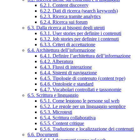
6.2.1. Content discovery
6.2.2. Dati di ricerca (search keywords)
6.2.3. Ricerca tramite analytics
6.2.4. Ricerca sui forum
6.3. Dalla ricerca ai bisogni degli utenti
6.3.1. User stories per definire i contenuti
6.3.2. Job stories per definire i contenuti
6.3.3. Criteri di accettazione
6.4. Architettura dell’informazione
6.4.1. Definire l’architettura dell’informazione
6.4.2. Alberatura
6.4.3. Flussi di interazione
6.4.4. Sistemi di navigazione
6.4.5. Tipologie di contenuto (content type)
6.4.6. Ontologie e standard
6.4.7. Vocabolari controllati e tassonomie
6.5. Scrittura e linguaggio
6.5.1. Come leggono le persone sul web
6.5.2. Le regole per un linguaggio semplice
6.5.3. Microtesti
6.5.4. Scrittura collaborativa
6.5.5. Content critique
6.5.6. Traduzione e localizzazione dei contenuti
6.6. Documenti