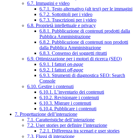
6.7. Immagini e video
6.7.1. Testo alternativo (alt text) per le immagini
6.7.2. Sottotitoli per i video
6.7.3. Trascrizioni per i video
6.8. Proprietà intellettuale e privacy
6.8.1. Pubblicazione di contenuti prodotti dalla
Pubblica Amministrazione
6.8.2. Pubblicazione di contenuti non prodotti
dalla Pubblica Amministrazione
6.8.3. Consenso dei soggetti ritratti
6.9. Ottimizzazione per i motori di ricerca (SEO)
6.9.1. I fattori
on-page
6.9.2. I fattori
off-page
6.9.3. Strumenti di diagnostica SEO: Search
Console
6.10. Gestire i contenuti
6.10.1. L’inventario dei contenuti
6.10.2. Revisionare i contenuti
6.10.3. Migrare i contenuti
6.10.4. Pubblicare i contenuti
7. Progettazione dell’interazione
7.1. Caratteristiche dell’interazione
7.2. User stories per definire l’interazione
7.2.1. Differenza tra scenari e user stories
7.3. Flussi di interazione