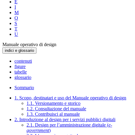
E
I
M
O
S
T
U
Manuale operativo di design
indici e glossario
contenuti
figure
tabelle
glossario
Sommario
1. Scopo, destinatari e uso del Manuale operativo di design
1.1. Versionamento e storico
1.2. Consultazione del manuale
1.3. Contribuisci al manuale
2. Introduzione al design per i servizi pubblici digitali
2.1. Design per l’amministrazione digitale (
e-
government
)