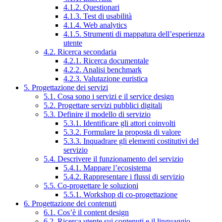
4.1.2. Questionari
4.1.3. Test di usabilità
4.1.4. Web analytics
4.1.5. Strumenti di mappatura dell’esperienza
utente
4.2. Ricerca secondaria
4.2.1. Ricerca documentale
4.2.2. Analisi benchmark
4.2.3. Valutazione euristica
5. Progettazione dei servizi
5.1. Cosa sono i servizi e il service design
5.2. Progettare servizi pubblici digitali
5.3. Definire il modello di servizio
5.3.1. Identificare gli attori coinvolti
5.3.2. Formulare la proposta di valore
5.3.3. Inquadrare gli elementi costitutivi del
servizio
5.4. Descrivere il funzionamento del servizio
5.4.1. Mappare l’ecosistema
5.4.2. Rappresentare i flussi di servizio
5.5. Co-progettare le soluzioni
5.5.1. Workshop di co-progettazione
6. Progettazione dei contenuti
6.1. Cos’è il content design
6.2. Ricerca utente sui contenuti e il linguaggio