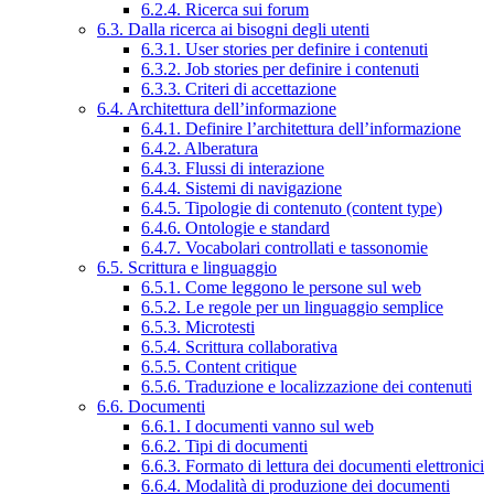
6.2.4. Ricerca sui forum
6.3. Dalla ricerca ai bisogni degli utenti
6.3.1. User stories per definire i contenuti
6.3.2. Job stories per definire i contenuti
6.3.3. Criteri di accettazione
6.4. Architettura dell’informazione
6.4.1. Definire l’architettura dell’informazione
6.4.2. Alberatura
6.4.3. Flussi di interazione
6.4.4. Sistemi di navigazione
6.4.5. Tipologie di contenuto (content type)
6.4.6. Ontologie e standard
6.4.7. Vocabolari controllati e tassonomie
6.5. Scrittura e linguaggio
6.5.1. Come leggono le persone sul web
6.5.2. Le regole per un linguaggio semplice
6.5.3. Microtesti
6.5.4. Scrittura collaborativa
6.5.5. Content critique
6.5.6. Traduzione e localizzazione dei contenuti
6.6. Documenti
6.6.1. I documenti vanno sul web
6.6.2. Tipi di documenti
6.6.3. Formato di lettura dei documenti elettronici
6.6.4. Modalità di produzione dei documenti