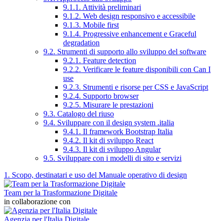
9.1.1. Attività preliminari
9.1.2. Web design responsivo e accessibile
9.1.3. Mobile first
9.1.4. Progressive enhancement e Graceful
degradation
9.2. Strumenti di supporto allo sviluppo del software
9.2.1. Feature detection
9.2.2. Verificare le feature disponibili con Can I
use
9.2.3. Strumenti e risorse per CSS e JavaScript
9.2.4. Supporto browser
9.2.5. Misurare le prestazioni
9.3. Catalogo del riuso
9.4. Sviluppare con il design system .italia
9.4.1. Il framework Bootstrap Italia
9.4.2. Il kit di sviluppo React
9.4.3. Il kit di sviluppo Angular
9.5. Sviluppare con i modelli di sito e servizi
1. Scopo, destinatari e uso del Manuale operativo di design
Team per la Trasformazione Digitale
in collaborazione con
Agenzia per l'Italia Digitale