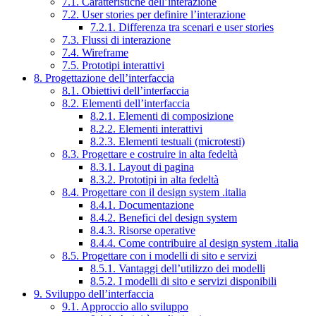
7.1. Caratteristiche dell’interazione
7.2. User stories per definire l’interazione
7.2.1. Differenza tra scenari e user stories
7.3. Flussi di interazione
7.4. Wireframe
7.5. Prototipi interattivi
8. Progettazione dell’interfaccia
8.1. Obiettivi dell’interfaccia
8.2. Elementi dell’interfaccia
8.2.1. Elementi di composizione
8.2.2. Elementi interattivi
8.2.3. Elementi testuali (microtesti)
8.3. Progettare e costruire in alta fedeltà
8.3.1. Layout di pagina
8.3.2. Prototipi in alta fedeltà
8.4. Progettare con il design system .italia
8.4.1. Documentazione
8.4.2. Benefici del design system
8.4.3. Risorse operative
8.4.4. Come contribuire al design system .italia
8.5. Progettare con i modelli di sito e servizi
8.5.1. Vantaggi dell’utilizzo dei modelli
8.5.2. I modelli di sito e servizi disponibili
9. Sviluppo dell’interfaccia
9.1. Approccio allo sviluppo