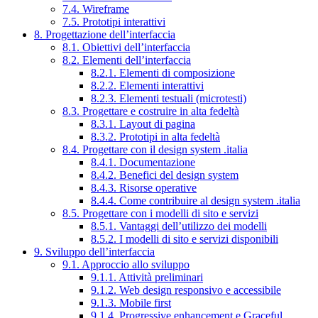
7.4. Wireframe
7.5. Prototipi interattivi
8. Progettazione dell’interfaccia
8.1. Obiettivi dell’interfaccia
8.2. Elementi dell’interfaccia
8.2.1. Elementi di composizione
8.2.2. Elementi interattivi
8.2.3. Elementi testuali (microtesti)
8.3. Progettare e costruire in alta fedeltà
8.3.1. Layout di pagina
8.3.2. Prototipi in alta fedeltà
8.4. Progettare con il design system .italia
8.4.1. Documentazione
8.4.2. Benefici del design system
8.4.3. Risorse operative
8.4.4. Come contribuire al design system .italia
8.5. Progettare con i modelli di sito e servizi
8.5.1. Vantaggi dell’utilizzo dei modelli
8.5.2. I modelli di sito e servizi disponibili
9. Sviluppo dell’interfaccia
9.1. Approccio allo sviluppo
9.1.1. Attività preliminari
9.1.2. Web design responsivo e accessibile
9.1.3. Mobile first
9.1.4. Progressive enhancement e Graceful