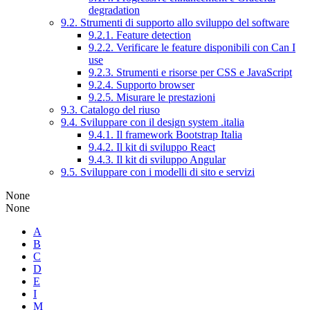
degradation
9.2. Strumenti di supporto allo sviluppo del software
9.2.1. Feature detection
9.2.2. Verificare le feature disponibili con Can I
use
9.2.3. Strumenti e risorse per CSS e JavaScript
9.2.4. Supporto browser
9.2.5. Misurare le prestazioni
9.3. Catalogo del riuso
9.4. Sviluppare con il design system .italia
9.4.1. Il framework Bootstrap Italia
9.4.2. Il kit di sviluppo React
9.4.3. Il kit di sviluppo Angular
9.5. Sviluppare con i modelli di sito e servizi
None
None
A
B
C
D
E
I
M