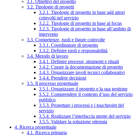
3.1. Obiettivi del progetto
3.2. Tipologie di progetti
3.2.1. Tipologie di progetto in base agli attori
coinvolti nel servizio
3.2.2. Tipologie di progetto in base al focus
3.2.3. Tipologie di progetto in base all’ambito di
intervento
3.3. Competenze, ruoli e figure coinvolte
3.3.1. Coordinatore di progetto
3.3.2. Definire ruoli e responsabilità
3.4. Metodo di lavoro
3.4.1. Definire processi, strumenti e rituali
3.4.2. Curare la documentazione di progetto
3.4.3. Organizzare tavoli tecnici collaborativi
3.4.4. Prendere decisioni
3.5. Il processo progettuale
3.5.1. Organizzare il progetto e la sua gestione
3.5.2. Comprendere il contesto d’uso del servizio
pubblico
3.5.3. Progettare i processi e i
touchpoint
del
servizio
3.5.4. Realizzare l’interfaccia utente del servizio
3.5.5. Validare la soluzione ottenuta
4. Ricerca progettuale
4.1. Ricerca primaria