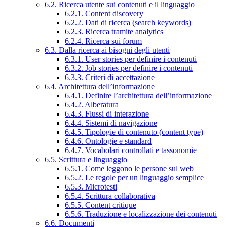
6.2. Ricerca utente sui contenuti e il linguaggio
6.2.1. Content discovery
6.2.2. Dati di ricerca (search keywords)
6.2.3. Ricerca tramite analytics
6.2.4. Ricerca sui forum
6.3. Dalla ricerca ai bisogni degli utenti
6.3.1. User stories per definire i contenuti
6.3.2. Job stories per definire i contenuti
6.3.3. Criteri di accettazione
6.4. Architettura dell’informazione
6.4.1. Definire l’architettura dell’informazione
6.4.2. Alberatura
6.4.3. Flussi di interazione
6.4.4. Sistemi di navigazione
6.4.5. Tipologie di contenuto (content type)
6.4.6. Ontologie e standard
6.4.7. Vocabolari controllati e tassonomie
6.5. Scrittura e linguaggio
6.5.1. Come leggono le persone sul web
6.5.2. Le regole per un linguaggio semplice
6.5.3. Microtesti
6.5.4. Scrittura collaborativa
6.5.5. Content critique
6.5.6. Traduzione e localizzazione dei contenuti
6.6. Documenti