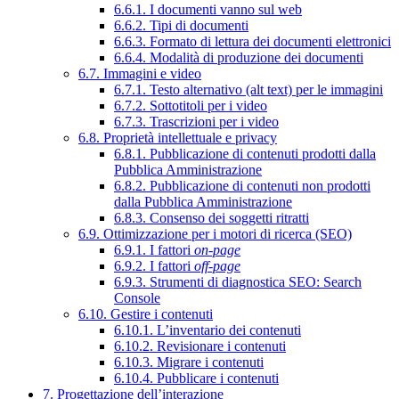
6.6.1. I documenti vanno sul web
6.6.2. Tipi di documenti
6.6.3. Formato di lettura dei documenti elettronici
6.6.4. Modalità di produzione dei documenti
6.7. Immagini e video
6.7.1. Testo alternativo (alt text) per le immagini
6.7.2. Sottotitoli per i video
6.7.3. Trascrizioni per i video
6.8. Proprietà intellettuale e privacy
6.8.1. Pubblicazione di contenuti prodotti dalla
Pubblica Amministrazione
6.8.2. Pubblicazione di contenuti non prodotti
dalla Pubblica Amministrazione
6.8.3. Consenso dei soggetti ritratti
6.9. Ottimizzazione per i motori di ricerca (SEO)
6.9.1. I fattori
on-page
6.9.2. I fattori
off-page
6.9.3. Strumenti di diagnostica SEO: Search
Console
6.10. Gestire i contenuti
6.10.1. L’inventario dei contenuti
6.10.2. Revisionare i contenuti
6.10.3. Migrare i contenuti
6.10.4. Pubblicare i contenuti
7. Progettazione dell’interazione