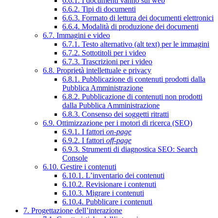
6.6.1. I documenti vanno sul web
6.6.2. Tipi di documenti
6.6.3. Formato di lettura dei documenti elettronici
6.6.4. Modalità di produzione dei documenti
6.7. Immagini e video
6.7.1. Testo alternativo (alt text) per le immagini
6.7.2. Sottotitoli per i video
6.7.3. Trascrizioni per i video
6.8. Proprietà intellettuale e privacy
6.8.1. Pubblicazione di contenuti prodotti dalla
Pubblica Amministrazione
6.8.2. Pubblicazione di contenuti non prodotti
dalla Pubblica Amministrazione
6.8.3. Consenso dei soggetti ritratti
6.9. Ottimizzazione per i motori di ricerca (SEO)
6.9.1. I fattori
on-page
6.9.2. I fattori
off-page
6.9.3. Strumenti di diagnostica SEO: Search
Console
6.10. Gestire i contenuti
6.10.1. L’inventario dei contenuti
6.10.2. Revisionare i contenuti
6.10.3. Migrare i contenuti
6.10.4. Pubblicare i contenuti
7. Progettazione dell’interazione