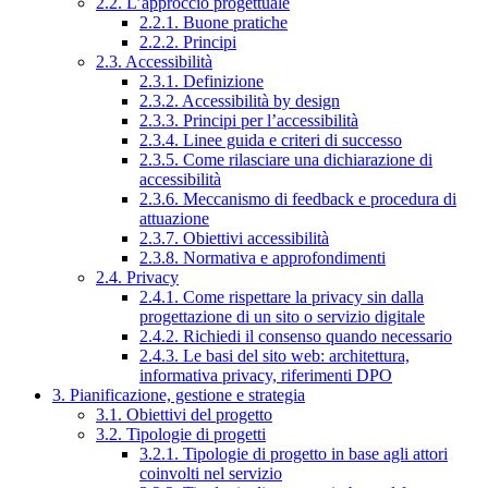
2.2. L’approccio progettuale
2.2.1. Buone pratiche
2.2.2. Principi
2.3. Accessibilità
2.3.1. Definizione
2.3.2. Accessibilità by design
2.3.3. Principi per l’accessibilità
2.3.4. Linee guida e criteri di successo
2.3.5. Come rilasciare una dichiarazione di
accessibilità
2.3.6. Meccanismo di feedback e procedura di
attuazione
2.3.7. Obiettivi accessibilità
2.3.8. Normativa e approfondimenti
2.4. Privacy
2.4.1. Come rispettare la privacy sin dalla
progettazione di un sito o servizio digitale
2.4.2. Richiedi il consenso quando necessario
2.4.3. Le basi del sito web: architettura,
informativa privacy, riferimenti DPO
3. Pianificazione, gestione e strategia
3.1. Obiettivi del progetto
3.2. Tipologie di progetti
3.2.1. Tipologie di progetto in base agli attori
coinvolti nel servizio