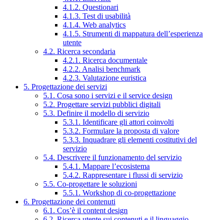
4.1.2. Questionari
4.1.3. Test di usabilità
4.1.4. Web analytics
4.1.5. Strumenti di mappatura dell’esperienza
utente
4.2. Ricerca secondaria
4.2.1. Ricerca documentale
4.2.2. Analisi benchmark
4.2.3. Valutazione euristica
5. Progettazione dei servizi
5.1. Cosa sono i servizi e il service design
5.2. Progettare servizi pubblici digitali
5.3. Definire il modello di servizio
5.3.1. Identificare gli attori coinvolti
5.3.2. Formulare la proposta di valore
5.3.3. Inquadrare gli elementi costitutivi del
servizio
5.4. Descrivere il funzionamento del servizio
5.4.1. Mappare l’ecosistema
5.4.2. Rappresentare i flussi di servizio
5.5. Co-progettare le soluzioni
5.5.1. Workshop di co-progettazione
6. Progettazione dei contenuti
6.1. Cos’è il content design
6.2. Ricerca utente sui contenuti e il linguaggio