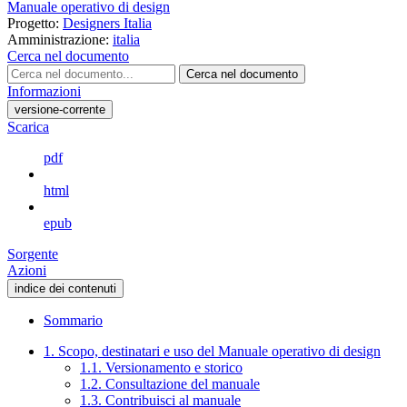
Manuale operativo di design
Progetto:
Designers Italia
Amministrazione:
italia
Cerca nel documento
Cerca nel documento
Informazioni
versione-corrente
Scarica
pdf
html
epub
Sorgente
Azioni
indice dei contenuti
Sommario
1. Scopo, destinatari e uso del Manuale operativo di design
1.1. Versionamento e storico
1.2. Consultazione del manuale
1.3. Contribuisci al manuale