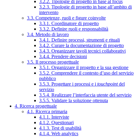
3.2.2. Tipologie di progetto in base al focus
3.2.3. Tipologie di progetto in base all’ambito di
intervento
3.3. Competenze, ruoli e figure coinvolte
3.3.1. Coordinatore di progetto
3.3.2. Definire ruoli e responsabilità
3.4. Metodo di lavoro
3.4.1. Definire processi, strumenti e rituali
3.4.2. Curare la documentazione di progetto
3.4.3. Organizzare tavoli tecnici collaborativi
3.4.4. Prendere decisioni
3.5. Il processo progettuale
3.5.1. Organizzare il progetto e la sua gestione
3.5.2. Comprendere il contesto d’uso del servizio
pubblico
3.5.3. Progettare i processi e i
touchpoint
del
servizio
3.5.4. Realizzare l’interfaccia utente del servizio
3.5.5. Validare la soluzione ottenuta
4. Ricerca progettuale
4.1. Ricerca primaria
4.1.1. Interviste
4.1.2. Questionari
4.1.3. Test di usabilità
4.1.4. Web analytics