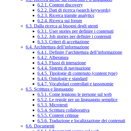
6.2.1. Content discovery
6.2.2. Dati di ricerca (search keywords)
6.2.3. Ricerca tramite analytics
6.2.4. Ricerca sui forum
6.3. Dalla ricerca ai bisogni degli utenti
6.3.1. User stories per definire i contenuti
6.3.2. Job stories per definire i contenuti
6.3.3. Criteri di accettazione
6.4. Architettura dell’informazione
6.4.1. Definire l’architettura dell’informazione
6.4.2. Alberatura
6.4.3. Flussi di interazione
6.4.4. Sistemi di navigazione
6.4.5. Tipologie di contenuto (content type)
6.4.6. Ontologie e standard
6.4.7. Vocabolari controllati e tassonomie
6.5. Scrittura e linguaggio
6.5.1. Come leggono le persone sul web
6.5.2. Le regole per un linguaggio semplice
6.5.3. Microtesti
6.5.4. Scrittura collaborativa
6.5.5. Content critique
6.5.6. Traduzione e localizzazione dei contenuti
6.6. Documenti