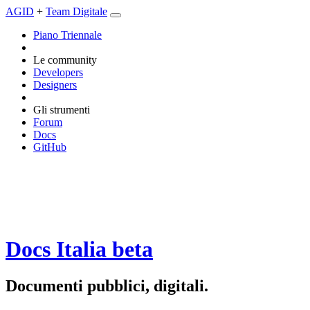
AGID
+
Team Digitale
Piano Triennale
Le community
Developers
Designers
Gli strumenti
Forum
Docs
GitHub
Docs Italia
beta
Documenti pubblici, digitali.