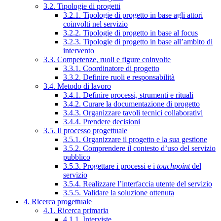
3.2. Tipologie di progetti
3.2.1. Tipologie di progetto in base agli attori
coinvolti nel servizio
3.2.2. Tipologie di progetto in base al focus
3.2.3. Tipologie di progetto in base all’ambito di
intervento
3.3. Competenze, ruoli e figure coinvolte
3.3.1. Coordinatore di progetto
3.3.2. Definire ruoli e responsabilità
3.4. Metodo di lavoro
3.4.1. Definire processi, strumenti e rituali
3.4.2. Curare la documentazione di progetto
3.4.3. Organizzare tavoli tecnici collaborativi
3.4.4. Prendere decisioni
3.5. Il processo progettuale
3.5.1. Organizzare il progetto e la sua gestione
3.5.2. Comprendere il contesto d’uso del servizio
pubblico
3.5.3. Progettare i processi e i
touchpoint
del
servizio
3.5.4. Realizzare l’interfaccia utente del servizio
3.5.5. Validare la soluzione ottenuta
4. Ricerca progettuale
4.1. Ricerca primaria
4.1.1. Interviste