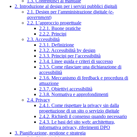
1.3. Contribuisci al manuale
2. Introduzione al design per i servizi pubblici digitali
2.1. Design per l’amministrazione digitale (
e-
government
)
2.2. L’approccio progettuale
2.2.1. Buone pratiche
2.2.2. Principi
2.3. Accessibilità
2.3.1. Definizione
2.3.2. Accessibilità by design
2.3.3. Principi per l’accessibilità
2.3.4. Linee guida e criteri di successo
2.3.5. Come rilasciare una dichiarazione di
accessibilità
2.3.6. Meccanismo di feedback e procedura di
attuazione
2.3.7. Obiettivi accessibilità
2.3.8. Normativa e approfondimenti
2.4. Privacy
2.4.1. Come rispettare la privacy sin dalla
progettazione di un sito o servizio digitale
2.4.2. Richiedi il consenso quando necessario
2.4.3. Le basi del sito web: architettura,
informativa privacy, riferimenti DPO
3. Pianificazione, gestione e strategia