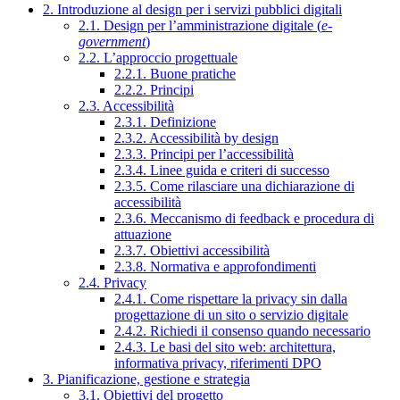
2. Introduzione al design per i servizi pubblici digitali
2.1. Design per l’amministrazione digitale (
e-
government
)
2.2. L’approccio progettuale
2.2.1. Buone pratiche
2.2.2. Principi
2.3. Accessibilità
2.3.1. Definizione
2.3.2. Accessibilità by design
2.3.3. Principi per l’accessibilità
2.3.4. Linee guida e criteri di successo
2.3.5. Come rilasciare una dichiarazione di
accessibilità
2.3.6. Meccanismo di feedback e procedura di
attuazione
2.3.7. Obiettivi accessibilità
2.3.8. Normativa e approfondimenti
2.4. Privacy
2.4.1. Come rispettare la privacy sin dalla
progettazione di un sito o servizio digitale
2.4.2. Richiedi il consenso quando necessario
2.4.3. Le basi del sito web: architettura,
informativa privacy, riferimenti DPO
3. Pianificazione, gestione e strategia
3.1. Obiettivi del progetto