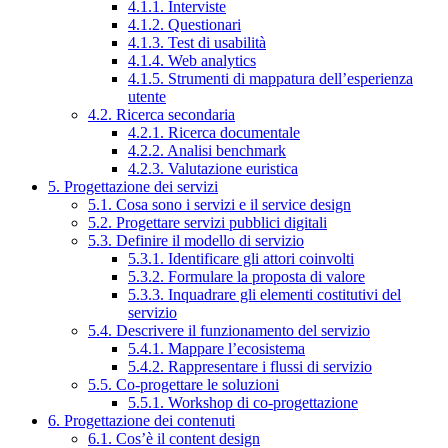
4.1.1. Interviste
4.1.2. Questionari
4.1.3. Test di usabilità
4.1.4. Web analytics
4.1.5. Strumenti di mappatura dell’esperienza
utente
4.2. Ricerca secondaria
4.2.1. Ricerca documentale
4.2.2. Analisi benchmark
4.2.3. Valutazione euristica
5. Progettazione dei servizi
5.1. Cosa sono i servizi e il service design
5.2. Progettare servizi pubblici digitali
5.3. Definire il modello di servizio
5.3.1. Identificare gli attori coinvolti
5.3.2. Formulare la proposta di valore
5.3.3. Inquadrare gli elementi costitutivi del
servizio
5.4. Descrivere il funzionamento del servizio
5.4.1. Mappare l’ecosistema
5.4.2. Rappresentare i flussi di servizio
5.5. Co-progettare le soluzioni
5.5.1. Workshop di co-progettazione
6. Progettazione dei contenuti
6.1. Cos’è il content design