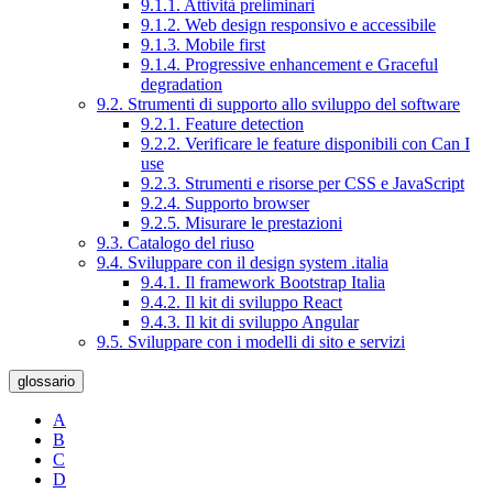
9.1.1. Attività preliminari
9.1.2. Web design responsivo e accessibile
9.1.3. Mobile first
9.1.4. Progressive enhancement e Graceful
degradation
9.2. Strumenti di supporto allo sviluppo del software
9.2.1. Feature detection
9.2.2. Verificare le feature disponibili con Can I
use
9.2.3. Strumenti e risorse per CSS e JavaScript
9.2.4. Supporto browser
9.2.5. Misurare le prestazioni
9.3. Catalogo del riuso
9.4. Sviluppare con il design system .italia
9.4.1. Il framework Bootstrap Italia
9.4.2. Il kit di sviluppo React
9.4.3. Il kit di sviluppo Angular
9.5. Sviluppare con i modelli di sito e servizi
glossario
A
B
C
D