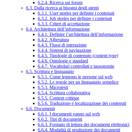
6.2.4. Ricerca sui forum
6.3. Dalla ricerca ai bisogni degli utenti
6.3.1. User stories per definire i contenuti
6.3.2. Job stories per definire i contenuti
6.3.3. Criteri di accettazione
6.4. Architettura dell’informazione
6.4.1. Definire l’architettura dell’informazione
6.4.2. Alberatura
6.4.3. Flussi di interazione
6.4.4. Sistemi di navigazione
6.4.5. Tipologie di contenuto (content type)
6.4.6. Ontologie e standard
6.4.7. Vocabolari controllati e tassonomie
6.5. Scrittura e linguaggio
6.5.1. Come leggono le persone sul web
6.5.2. Le regole per un linguaggio semplice
6.5.3. Microtesti
6.5.4. Scrittura collaborativa
6.5.5. Content critique
6.5.6. Traduzione e localizzazione dei contenuti
6.6. Documenti
6.6.1. I documenti vanno sul web
6.6.2. Tipi di documenti
6.6.3. Formato di lettura dei documenti elettronici
6.6.4. Modalità di produzione dei documenti