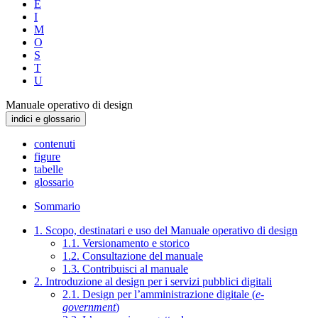
E
I
M
O
S
T
U
Manuale operativo di design
indici e glossario
contenuti
figure
tabelle
glossario
Sommario
1. Scopo, destinatari e uso del Manuale operativo di design
1.1. Versionamento e storico
1.2. Consultazione del manuale
1.3. Contribuisci al manuale
2. Introduzione al design per i servizi pubblici digitali
2.1. Design per l’amministrazione digitale (
e-
government
)