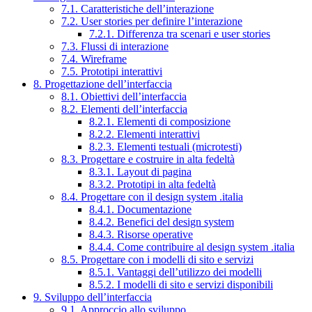
7.1. Caratteristiche dell’interazione
7.2. User stories per definire l’interazione
7.2.1. Differenza tra scenari e user stories
7.3. Flussi di interazione
7.4. Wireframe
7.5. Prototipi interattivi
8. Progettazione dell’interfaccia
8.1. Obiettivi dell’interfaccia
8.2. Elementi dell’interfaccia
8.2.1. Elementi di composizione
8.2.2. Elementi interattivi
8.2.3. Elementi testuali (microtesti)
8.3. Progettare e costruire in alta fedeltà
8.3.1. Layout di pagina
8.3.2. Prototipi in alta fedeltà
8.4. Progettare con il design system .italia
8.4.1. Documentazione
8.4.2. Benefici del design system
8.4.3. Risorse operative
8.4.4. Come contribuire al design system .italia
8.5. Progettare con i modelli di sito e servizi
8.5.1. Vantaggi dell’utilizzo dei modelli
8.5.2. I modelli di sito e servizi disponibili
9. Sviluppo dell’interfaccia
9.1. Approccio allo sviluppo