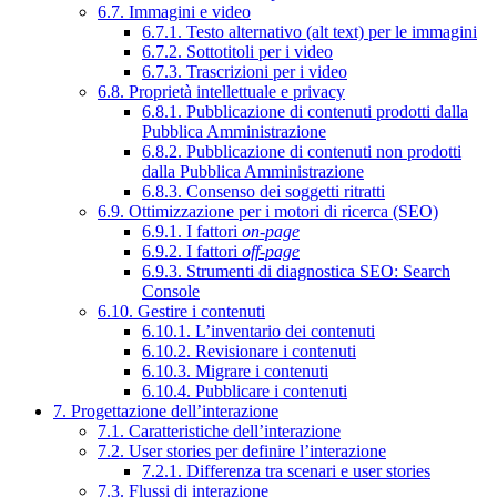
6.7. Immagini e video
6.7.1. Testo alternativo (alt text) per le immagini
6.7.2. Sottotitoli per i video
6.7.3. Trascrizioni per i video
6.8. Proprietà intellettuale e privacy
6.8.1. Pubblicazione di contenuti prodotti dalla
Pubblica Amministrazione
6.8.2. Pubblicazione di contenuti non prodotti
dalla Pubblica Amministrazione
6.8.3. Consenso dei soggetti ritratti
6.9. Ottimizzazione per i motori di ricerca (SEO)
6.9.1. I fattori
on-page
6.9.2. I fattori
off-page
6.9.3. Strumenti di diagnostica SEO: Search
Console
6.10. Gestire i contenuti
6.10.1. L’inventario dei contenuti
6.10.2. Revisionare i contenuti
6.10.3. Migrare i contenuti
6.10.4. Pubblicare i contenuti
7. Progettazione dell’interazione
7.1. Caratteristiche dell’interazione
7.2. User stories per definire l’interazione
7.2.1. Differenza tra scenari e user stories
7.3. Flussi di interazione