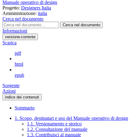
Manuale operativo di design
Progetto:
Designers Italia
Amministrazione:
italia
Cerca nel documento
Cerca nel documento
Informazioni
versione-corrente
Scarica
pdf
html
epub
Sorgente
Azioni
indice dei contenuti
Sommario
1. Scopo, destinatari e uso del Manuale operativo di design
1.1. Versionamento e storico
1.2. Consultazione del manuale
1.3. Contribuisci al manuale