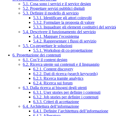
5.1. Cosa sono i servizi e il service design
5.2. Progettare servizi pubblici digitali
5.3. Definire il modello di servizio
5.3.1. Identificare gli attori coinvolti
5.3.2. Formulare la proposta di valore
5.3.3. Inquadrare gli elementi costitutivi del serviz
5.4. Descrivere il funzionamento del servizio
5.4.1. Mappare l’ecosistema
5.4.2. Rappresentare i flussi di servizio
5.5. Co-progettare le soluzioni
5.5.1. Workshop di co-progettazione
6. Progettazione dei contenuti
6.1. Cos’è il content design
6.2. Ricerca utente sui contenuti e il linguaggio
6.2.1. Content discovery
6.2.2. Dati di ricerca (search keywords)
6.2.3. Ricerca tramite analytics
6.2.4. Ricerca sui forum
6.3. Dalla ricerca ai bisogni degli utenti
6.3.1. User stories per definire i contenuti
6.3.2. Job stories per definire i contenuti
6.3.3. Criteri di accettazione
6.4. Architettura dell’informazione
6.4.1. Definire l’architettura dell’informazione
6.4.2. Alberatura