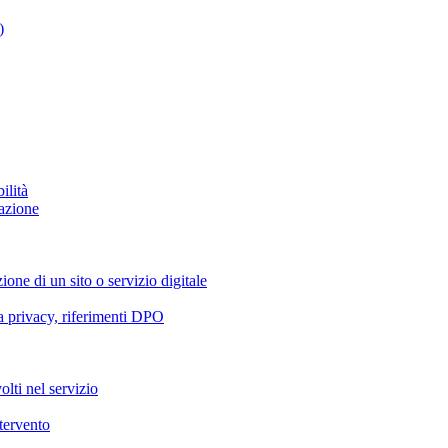
)
ilità
azione
ione di un sito o servizio digitale
va privacy, riferimenti DPO
olti nel servizio
ntervento