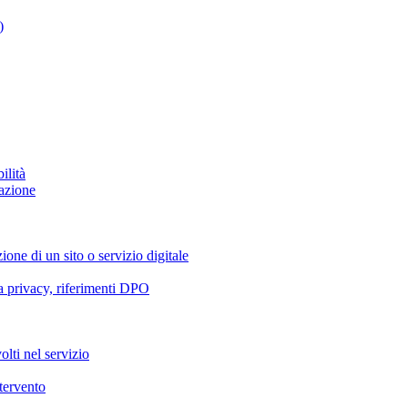
)
ilità
azione
ione di un sito o servizio digitale
va privacy, riferimenti DPO
olti nel servizio
ntervento