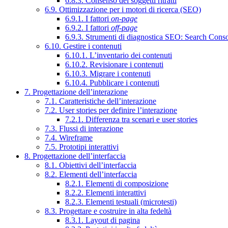
6.8.3. Consenso dei soggetti ritratti
6.9. Ottimizzazione per i motori di ricerca (SEO)
6.9.1. I fattori
on-page
6.9.2. I fattori
off-page
6.9.3. Strumenti di diagnostica SEO: Search Cons
6.10. Gestire i contenuti
6.10.1. L’inventario dei contenuti
6.10.2. Revisionare i contenuti
6.10.3. Migrare i contenuti
6.10.4. Pubblicare i contenuti
7. Progettazione dell’interazione
7.1. Caratteristiche dell’interazione
7.2. User stories per definire l’interazione
7.2.1. Differenza tra scenari e user stories
7.3. Flussi di interazione
7.4. Wireframe
7.5. Prototipi interattivi
8. Progettazione dell’interfaccia
8.1. Obiettivi dell’interfaccia
8.2. Elementi dell’interfaccia
8.2.1. Elementi di composizione
8.2.2. Elementi interattivi
8.2.3. Elementi testuali (microtesti)
8.3. Progettare e costruire in alta fedeltà
8.3.1. Layout di pagina