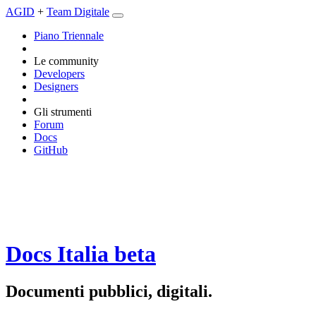
AGID
+
Team Digitale
Piano Triennale
Le community
Developers
Designers
Gli strumenti
Forum
Docs
GitHub
Docs Italia
beta
Documenti pubblici, digitali.