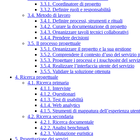
3.3.1. Coordinatore di progetto
3.3.2. Definire ruoli e responsabilità
3.4. Metodo di lavoro
3.4.1. Definire processi, strumenti e rituali
3.4.2. Curare la documentazione di progetto
3.4.3. Organizzare tavoli tecnici collaborativi
3.4.4. Prendere decisioni
3.5. Il processo progettuale
3.5.1. Organizzare il progetto e la sua gestione
3.5.2. Comprendere il contesto d’uso del servizio 
3.5.3. Progettare i processi e i
touchpoint
del servi
3.5.4. Realizzare l’interfaccia utente del servizio
3.5.5. Validare la soluzione ottenuta
4. Ricerca progettuale
4.1. Ricerca primaria
4.1.1. Interviste
4.1.2. Questionari
4.1.3. Test di usabilità
4.1.4. Web analytics
4.1.5. Strumenti di mappatura dell’esperienza uten
4.2. Ricerca secondaria
4.2.1. Ricerca documentale
4.2.2. Analisi benchmark
4.2.3. Valutazione euristica
5. Progettazione dei servizi