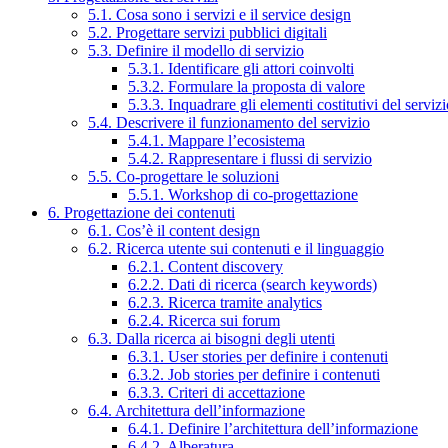
5.1. Cosa sono i servizi e il service design
5.2. Progettare servizi pubblici digitali
5.3. Definire il modello di servizio
5.3.1. Identificare gli attori coinvolti
5.3.2. Formulare la proposta di valore
5.3.3. Inquadrare gli elementi costitutivi del serviz
5.4. Descrivere il funzionamento del servizio
5.4.1. Mappare l’ecosistema
5.4.2. Rappresentare i flussi di servizio
5.5. Co-progettare le soluzioni
5.5.1. Workshop di co-progettazione
6. Progettazione dei contenuti
6.1. Cos’è il content design
6.2. Ricerca utente sui contenuti e il linguaggio
6.2.1. Content discovery
6.2.2. Dati di ricerca (search keywords)
6.2.3. Ricerca tramite analytics
6.2.4. Ricerca sui forum
6.3. Dalla ricerca ai bisogni degli utenti
6.3.1. User stories per definire i contenuti
6.3.2. Job stories per definire i contenuti
6.3.3. Criteri di accettazione
6.4. Architettura dell’informazione
6.4.1. Definire l’architettura dell’informazione
6.4.2. Alberatura