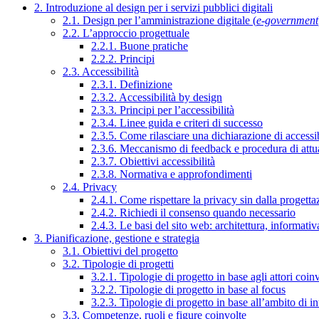
2. Introduzione al design per i servizi pubblici digitali
2.1. Design per l’amministrazione digitale (
e-government
2.2. L’approccio progettuale
2.2.1. Buone pratiche
2.2.2. Principi
2.3. Accessibilità
2.3.1. Definizione
2.3.2. Accessibilità by design
2.3.3. Principi per l’accessibilità
2.3.4. Linee guida e criteri di successo
2.3.5. Come rilasciare una dichiarazione di accessib
2.3.6. Meccanismo di feedback e procedura di attu
2.3.7. Obiettivi accessibilità
2.3.8. Normativa e approfondimenti
2.4. Privacy
2.4.1. Come rispettare la privacy sin dalla progettaz
2.4.2. Richiedi il consenso quando necessario
2.4.3. Le basi del sito web: architettura, informati
3. Pianificazione, gestione e strategia
3.1. Obiettivi del progetto
3.2. Tipologie di progetti
3.2.1. Tipologie di progetto in base agli attori coinv
3.2.2. Tipologie di progetto in base al focus
3.2.3. Tipologie di progetto in base all’ambito di i
3.3. Competenze, ruoli e figure coinvolte