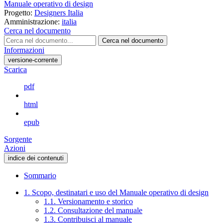
Manuale operativo di design
Progetto:
Designers Italia
Amministrazione:
italia
Cerca nel documento
Cerca nel documento
Informazioni
versione-corrente
Scarica
pdf
html
epub
Sorgente
Azioni
indice dei contenuti
Sommario
1. Scopo, destinatari e uso del Manuale operativo di design
1.1. Versionamento e storico
1.2. Consultazione del manuale
1.3. Contribuisci al manuale