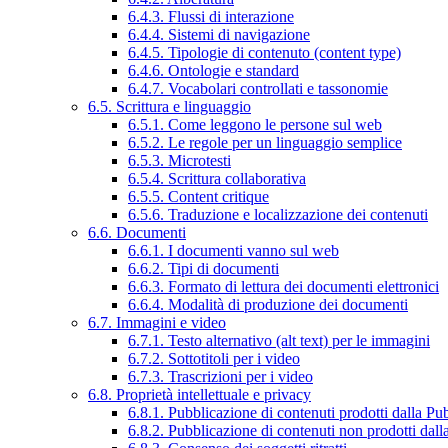
6.4.3. Flussi di interazione
6.4.4. Sistemi di navigazione
6.4.5. Tipologie di contenuto (content type)
6.4.6. Ontologie e standard
6.4.7. Vocabolari controllati e tassonomie
6.5. Scrittura e linguaggio
6.5.1. Come leggono le persone sul web
6.5.2. Le regole per un linguaggio semplice
6.5.3. Microtesti
6.5.4. Scrittura collaborativa
6.5.5. Content critique
6.5.6. Traduzione e localizzazione dei contenuti
6.6. Documenti
6.6.1. I documenti vanno sul web
6.6.2. Tipi di documenti
6.6.3. Formato di lettura dei documenti elettronici
6.6.4. Modalità di produzione dei documenti
6.7. Immagini e video
6.7.1. Testo alternativo (alt text) per le immagini
6.7.2. Sottotitoli per i video
6.7.3. Trascrizioni per i video
6.8. Proprietà intellettuale e privacy
6.8.1. Pubblicazione di contenuti prodotti dalla P
6.8.2. Pubblicazione di contenuti non prodotti dal