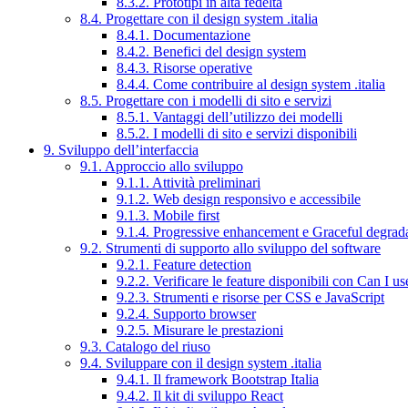
8.3.2. Prototipi in alta fedeltà
8.4. Progettare con il design system .italia
8.4.1. Documentazione
8.4.2. Benefici del design system
8.4.3. Risorse operative
8.4.4. Come contribuire al design system .italia
8.5. Progettare con i modelli di sito e servizi
8.5.1. Vantaggi dell’utilizzo dei modelli
8.5.2. I modelli di sito e servizi disponibili
9. Sviluppo dell’interfaccia
9.1. Approccio allo sviluppo
9.1.1. Attività preliminari
9.1.2. Web design responsivo e accessibile
9.1.3. Mobile first
9.1.4. Progressive enhancement e Graceful degrad
9.2. Strumenti di supporto allo sviluppo del software
9.2.1. Feature detection
9.2.2. Verificare le feature disponibili con Can I us
9.2.3. Strumenti e risorse per CSS e JavaScript
9.2.4. Supporto browser
9.2.5. Misurare le prestazioni
9.3. Catalogo del riuso
9.4. Sviluppare con il design system .italia
9.4.1. Il framework Bootstrap Italia
9.4.2. Il kit di sviluppo React