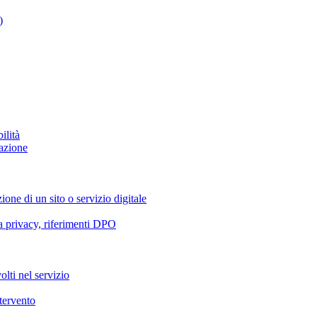
)
ilità
azione
ione di un sito o servizio digitale
va privacy, riferimenti DPO
olti nel servizio
ntervento