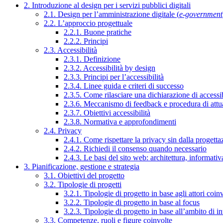
2. Introduzione al design per i servizi pubblici digitali
2.1. Design per l’amministrazione digitale (
e-government
2.2. L’approccio progettuale
2.2.1. Buone pratiche
2.2.2. Principi
2.3. Accessibilità
2.3.1. Definizione
2.3.2. Accessibilità by design
2.3.3. Principi per l’accessibilità
2.3.4. Linee guida e criteri di successo
2.3.5. Come rilasciare una dichiarazione di accessib
2.3.6. Meccanismo di feedback e procedura di attu
2.3.7. Obiettivi accessibilità
2.3.8. Normativa e approfondimenti
2.4. Privacy
2.4.1. Come rispettare la privacy sin dalla progettaz
2.4.2. Richiedi il consenso quando necessario
2.4.3. Le basi del sito web: architettura, informati
3. Pianificazione, gestione e strategia
3.1. Obiettivi del progetto
3.2. Tipologie di progetti
3.2.1. Tipologie di progetto in base agli attori coinv
3.2.2. Tipologie di progetto in base al focus
3.2.3. Tipologie di progetto in base all’ambito di i
3.3. Competenze, ruoli e figure coinvolte