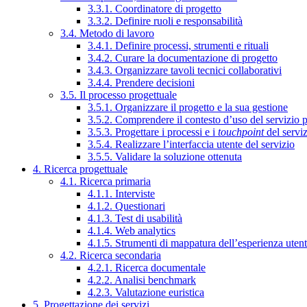
3.3.1. Coordinatore di progetto
3.3.2. Definire ruoli e responsabilità
3.4. Metodo di lavoro
3.4.1. Definire processi, strumenti e rituali
3.4.2. Curare la documentazione di progetto
3.4.3. Organizzare tavoli tecnici collaborativi
3.4.4. Prendere decisioni
3.5. Il processo progettuale
3.5.1. Organizzare il progetto e la sua gestione
3.5.2. Comprendere il contesto d’uso del servizio 
3.5.3. Progettare i processi e i
touchpoint
del servi
3.5.4. Realizzare l’interfaccia utente del servizio
3.5.5. Validare la soluzione ottenuta
4. Ricerca progettuale
4.1. Ricerca primaria
4.1.1. Interviste
4.1.2. Questionari
4.1.3. Test di usabilità
4.1.4. Web analytics
4.1.5. Strumenti di mappatura dell’esperienza uten
4.2. Ricerca secondaria
4.2.1. Ricerca documentale
4.2.2. Analisi benchmark
4.2.3. Valutazione euristica
5. Progettazione dei servizi