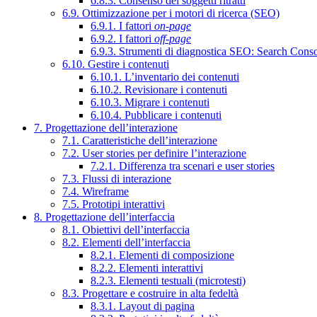
6.8.3. Consenso dei soggetti ritratti
6.9. Ottimizzazione per i motori di ricerca (SEO)
6.9.1. I fattori
on-page
6.9.2. I fattori
off-page
6.9.3. Strumenti di diagnostica SEO: Search Cons
6.10. Gestire i contenuti
6.10.1. L’inventario dei contenuti
6.10.2. Revisionare i contenuti
6.10.3. Migrare i contenuti
6.10.4. Pubblicare i contenuti
7. Progettazione dell’interazione
7.1. Caratteristiche dell’interazione
7.2. User stories per definire l’interazione
7.2.1. Differenza tra scenari e user stories
7.3. Flussi di interazione
7.4. Wireframe
7.5. Prototipi interattivi
8. Progettazione dell’interfaccia
8.1. Obiettivi dell’interfaccia
8.2. Elementi dell’interfaccia
8.2.1. Elementi di composizione
8.2.2. Elementi interattivi
8.2.3. Elementi testuali (microtesti)
8.3. Progettare e costruire in alta fedeltà
8.3.1. Layout di pagina