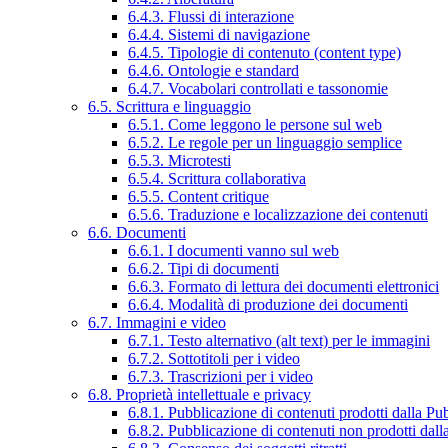
6.4.3. Flussi di interazione
6.4.4. Sistemi di navigazione
6.4.5. Tipologie di contenuto (content type)
6.4.6. Ontologie e standard
6.4.7. Vocabolari controllati e tassonomie
6.5. Scrittura e linguaggio
6.5.1. Come leggono le persone sul web
6.5.2. Le regole per un linguaggio semplice
6.5.3. Microtesti
6.5.4. Scrittura collaborativa
6.5.5. Content critique
6.5.6. Traduzione e localizzazione dei contenuti
6.6. Documenti
6.6.1. I documenti vanno sul web
6.6.2. Tipi di documenti
6.6.3. Formato di lettura dei documenti elettronici
6.6.4. Modalità di produzione dei documenti
6.7. Immagini e video
6.7.1. Testo alternativo (alt text) per le immagini
6.7.2. Sottotitoli per i video
6.7.3. Trascrizioni per i video
6.8. Proprietà intellettuale e privacy
6.8.1. Pubblicazione di contenuti prodotti dalla P
6.8.2. Pubblicazione di contenuti non prodotti dal