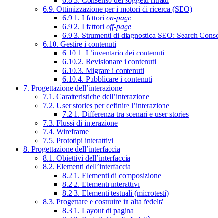
6.8.3. Consenso dei soggetti ritratti
6.9. Ottimizzazione per i motori di ricerca (SEO)
6.9.1. I fattori
on-page
6.9.2. I fattori
off-page
6.9.3. Strumenti di diagnostica SEO: Search Cons
6.10. Gestire i contenuti
6.10.1. L’inventario dei contenuti
6.10.2. Revisionare i contenuti
6.10.3. Migrare i contenuti
6.10.4. Pubblicare i contenuti
7. Progettazione dell’interazione
7.1. Caratteristiche dell’interazione
7.2. User stories per definire l’interazione
7.2.1. Differenza tra scenari e user stories
7.3. Flussi di interazione
7.4. Wireframe
7.5. Prototipi interattivi
8. Progettazione dell’interfaccia
8.1. Obiettivi dell’interfaccia
8.2. Elementi dell’interfaccia
8.2.1. Elementi di composizione
8.2.2. Elementi interattivi
8.2.3. Elementi testuali (microtesti)
8.3. Progettare e costruire in alta fedeltà
8.3.1. Layout di pagina