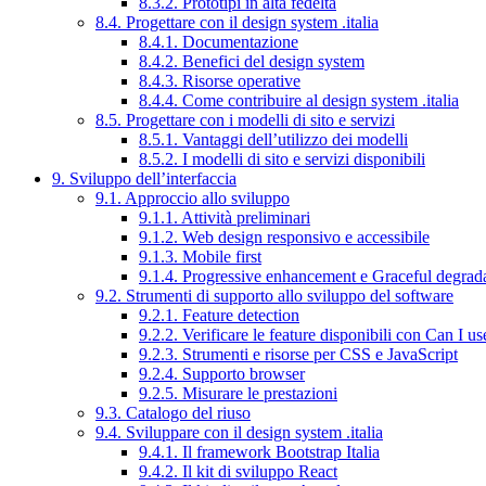
8.3.2. Prototipi in alta fedeltà
8.4. Progettare con il design system .italia
8.4.1. Documentazione
8.4.2. Benefici del design system
8.4.3. Risorse operative
8.4.4. Come contribuire al design system .italia
8.5. Progettare con i modelli di sito e servizi
8.5.1. Vantaggi dell’utilizzo dei modelli
8.5.2. I modelli di sito e servizi disponibili
9. Sviluppo dell’interfaccia
9.1. Approccio allo sviluppo
9.1.1. Attività preliminari
9.1.2. Web design responsivo e accessibile
9.1.3. Mobile first
9.1.4. Progressive enhancement e Graceful degrad
9.2. Strumenti di supporto allo sviluppo del software
9.2.1. Feature detection
9.2.2. Verificare le feature disponibili con Can I us
9.2.3. Strumenti e risorse per CSS e JavaScript
9.2.4. Supporto browser
9.2.5. Misurare le prestazioni
9.3. Catalogo del riuso
9.4. Sviluppare con il design system .italia
9.4.1. Il framework Bootstrap Italia
9.4.2. Il kit di sviluppo React