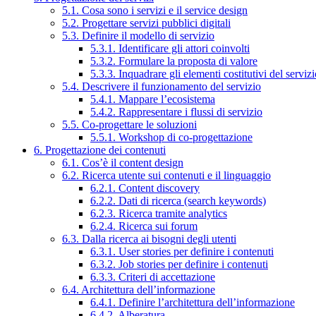
5.1. Cosa sono i servizi e il service design
5.2. Progettare servizi pubblici digitali
5.3. Definire il modello di servizio
5.3.1. Identificare gli attori coinvolti
5.3.2. Formulare la proposta di valore
5.3.3. Inquadrare gli elementi costitutivi del serviz
5.4. Descrivere il funzionamento del servizio
5.4.1. Mappare l’ecosistema
5.4.2. Rappresentare i flussi di servizio
5.5. Co-progettare le soluzioni
5.5.1. Workshop di co-progettazione
6. Progettazione dei contenuti
6.1. Cos’è il content design
6.2. Ricerca utente sui contenuti e il linguaggio
6.2.1. Content discovery
6.2.2. Dati di ricerca (search keywords)
6.2.3. Ricerca tramite analytics
6.2.4. Ricerca sui forum
6.3. Dalla ricerca ai bisogni degli utenti
6.3.1. User stories per definire i contenuti
6.3.2. Job stories per definire i contenuti
6.3.3. Criteri di accettazione
6.4. Architettura dell’informazione
6.4.1. Definire l’architettura dell’informazione
6.4.2. Alberatura