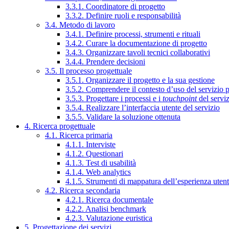
3.3.1. Coordinatore di progetto
3.3.2. Definire ruoli e responsabilità
3.4. Metodo di lavoro
3.4.1. Definire processi, strumenti e rituali
3.4.2. Curare la documentazione di progetto
3.4.3. Organizzare tavoli tecnici collaborativi
3.4.4. Prendere decisioni
3.5. Il processo progettuale
3.5.1. Organizzare il progetto e la sua gestione
3.5.2. Comprendere il contesto d’uso del servizio 
3.5.3. Progettare i processi e i
touchpoint
del servi
3.5.4. Realizzare l’interfaccia utente del servizio
3.5.5. Validare la soluzione ottenuta
4. Ricerca progettuale
4.1. Ricerca primaria
4.1.1. Interviste
4.1.2. Questionari
4.1.3. Test di usabilità
4.1.4. Web analytics
4.1.5. Strumenti di mappatura dell’esperienza uten
4.2. Ricerca secondaria
4.2.1. Ricerca documentale
4.2.2. Analisi benchmark
4.2.3. Valutazione euristica
5. Progettazione dei servizi