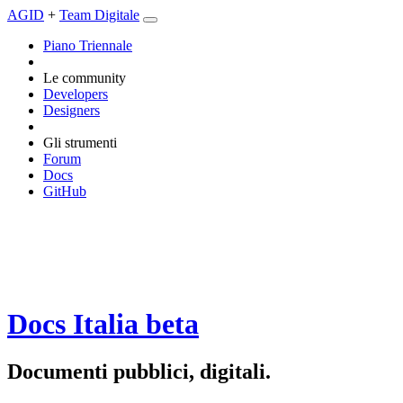
AGID
+
Team Digitale
Piano Triennale
Le community
Developers
Designers
Gli strumenti
Forum
Docs
GitHub
Docs Italia
beta
Documenti pubblici, digitali.