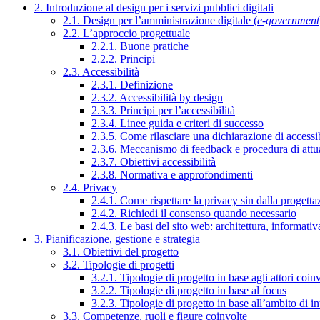
2. Introduzione al design per i servizi pubblici digitali
2.1. Design per l’amministrazione digitale (
e-government
2.2. L’approccio progettuale
2.2.1. Buone pratiche
2.2.2. Principi
2.3. Accessibilità
2.3.1. Definizione
2.3.2. Accessibilità by design
2.3.3. Principi per l’accessibilità
2.3.4. Linee guida e criteri di successo
2.3.5. Come rilasciare una dichiarazione di accessib
2.3.6. Meccanismo di feedback e procedura di attu
2.3.7. Obiettivi accessibilità
2.3.8. Normativa e approfondimenti
2.4. Privacy
2.4.1. Come rispettare la privacy sin dalla progettaz
2.4.2. Richiedi il consenso quando necessario
2.4.3. Le basi del sito web: architettura, informati
3. Pianificazione, gestione e strategia
3.1. Obiettivi del progetto
3.2. Tipologie di progetti
3.2.1. Tipologie di progetto in base agli attori coinv
3.2.2. Tipologie di progetto in base al focus
3.2.3. Tipologie di progetto in base all’ambito di i
3.3. Competenze, ruoli e figure coinvolte