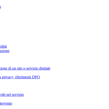
)
ilità
azione
ione di un sito o servizio digitale
va privacy, riferimenti DPO
olti nel servizio
ntervento