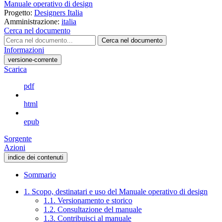
Manuale operativo di design
Progetto:
Designers Italia
Amministrazione:
italia
Cerca nel documento
Cerca nel documento
Informazioni
versione-corrente
Scarica
pdf
html
epub
Sorgente
Azioni
indice dei contenuti
Sommario
1. Scopo, destinatari e uso del Manuale operativo di design
1.1. Versionamento e storico
1.2. Consultazione del manuale
1.3. Contribuisci al manuale