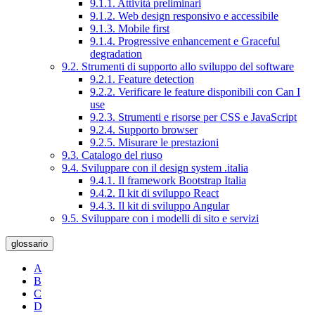
9.1.1. Attività preliminari
9.1.2. Web design responsivo e accessibile
9.1.3. Mobile first
9.1.4. Progressive enhancement e Graceful
degradation
9.2. Strumenti di supporto allo sviluppo del software
9.2.1. Feature detection
9.2.2. Verificare le feature disponibili con Can I
use
9.2.3. Strumenti e risorse per CSS e JavaScript
9.2.4. Supporto browser
9.2.5. Misurare le prestazioni
9.3. Catalogo del riuso
9.4. Sviluppare con il design system .italia
9.4.1. Il framework Bootstrap Italia
9.4.2. Il kit di sviluppo React
9.4.3. Il kit di sviluppo Angular
9.5. Sviluppare con i modelli di sito e servizi
glossario
A
B
C
D