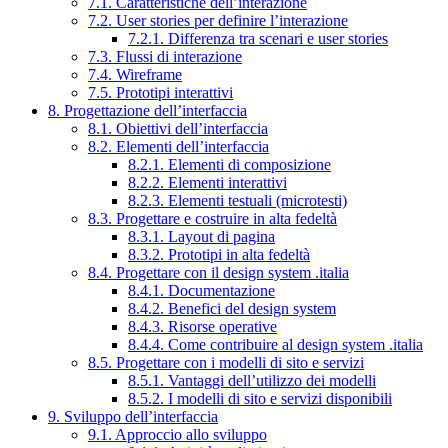
7.1. Caratteristiche dell’interazione
7.2. User stories per definire l’interazione
7.2.1. Differenza tra scenari e user stories
7.3. Flussi di interazione
7.4. Wireframe
7.5. Prototipi interattivi
8. Progettazione dell’interfaccia
8.1. Obiettivi dell’interfaccia
8.2. Elementi dell’interfaccia
8.2.1. Elementi di composizione
8.2.2. Elementi interattivi
8.2.3. Elementi testuali (microtesti)
8.3. Progettare e costruire in alta fedeltà
8.3.1. Layout di pagina
8.3.2. Prototipi in alta fedeltà
8.4. Progettare con il design system .italia
8.4.1. Documentazione
8.4.2. Benefici del design system
8.4.3. Risorse operative
8.4.4. Come contribuire al design system .italia
8.5. Progettare con i modelli di sito e servizi
8.5.1. Vantaggi dell’utilizzo dei modelli
8.5.2. I modelli di sito e servizi disponibili
9. Sviluppo dell’interfaccia
9.1. Approccio allo sviluppo