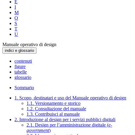
E
I
M
O
S
T
U
Manuale operativo di design
indici e glossario
contenuti
figure
tabelle
glossario
Sommario
1. Scopo, destinatari e uso del Manuale operativo di design
1.1. Versionamento e storico
1.2. Consultazione del manuale
1.3. Contribuisci al manuale
2. Introduzione al design per i servizi pubblici digitali
2.1. Design per l’amministrazione digitale (
e-
government
)