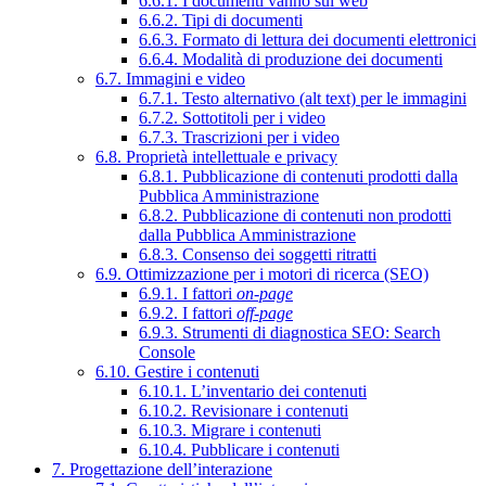
6.6.1. I documenti vanno sul web
6.6.2. Tipi di documenti
6.6.3. Formato di lettura dei documenti elettronici
6.6.4. Modalità di produzione dei documenti
6.7. Immagini e video
6.7.1. Testo alternativo (alt text) per le immagini
6.7.2. Sottotitoli per i video
6.7.3. Trascrizioni per i video
6.8. Proprietà intellettuale e privacy
6.8.1. Pubblicazione di contenuti prodotti dalla
Pubblica Amministrazione
6.8.2. Pubblicazione di contenuti non prodotti
dalla Pubblica Amministrazione
6.8.3. Consenso dei soggetti ritratti
6.9. Ottimizzazione per i motori di ricerca (SEO)
6.9.1. I fattori
on-page
6.9.2. I fattori
off-page
6.9.3. Strumenti di diagnostica SEO: Search
Console
6.10. Gestire i contenuti
6.10.1. L’inventario dei contenuti
6.10.2. Revisionare i contenuti
6.10.3. Migrare i contenuti
6.10.4. Pubblicare i contenuti
7. Progettazione dell’interazione