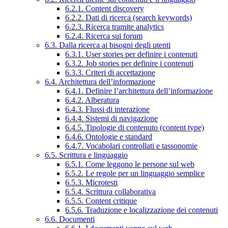
6.2.1. Content discovery
6.2.2. Dati di ricerca (search keywords)
6.2.3. Ricerca tramite analytics
6.2.4. Ricerca sui forum
6.3. Dalla ricerca ai bisogni degli utenti
6.3.1. User stories per definire i contenuti
6.3.2. Job stories per definire i contenuti
6.3.3. Criteri di accettazione
6.4. Architettura dell’informazione
6.4.1. Definire l’architettura dell’informazione
6.4.2. Alberatura
6.4.3. Flussi di interazione
6.4.4. Sistemi di navigazione
6.4.5. Tipologie di contenuto (content type)
6.4.6. Ontologie e standard
6.4.7. Vocabolari controllati e tassonomie
6.5. Scrittura e linguaggio
6.5.1. Come leggono le persone sul web
6.5.2. Le regole per un linguaggio semplice
6.5.3. Microtesti
6.5.4. Scrittura collaborativa
6.5.5. Content critique
6.5.6. Traduzione e localizzazione dei contenuti
6.6. Documenti