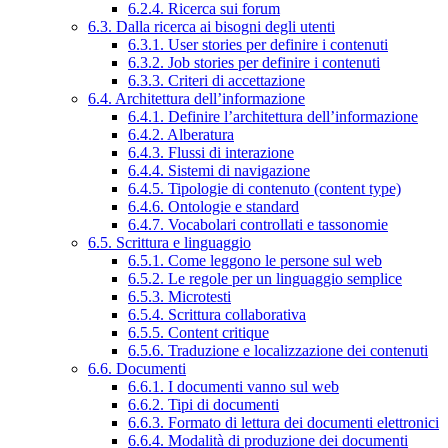
6.2.4. Ricerca sui forum
6.3. Dalla ricerca ai bisogni degli utenti
6.3.1. User stories per definire i contenuti
6.3.2. Job stories per definire i contenuti
6.3.3. Criteri di accettazione
6.4. Architettura dell’informazione
6.4.1. Definire l’architettura dell’informazione
6.4.2. Alberatura
6.4.3. Flussi di interazione
6.4.4. Sistemi di navigazione
6.4.5. Tipologie di contenuto (content type)
6.4.6. Ontologie e standard
6.4.7. Vocabolari controllati e tassonomie
6.5. Scrittura e linguaggio
6.5.1. Come leggono le persone sul web
6.5.2. Le regole per un linguaggio semplice
6.5.3. Microtesti
6.5.4. Scrittura collaborativa
6.5.5. Content critique
6.5.6. Traduzione e localizzazione dei contenuti
6.6. Documenti
6.6.1. I documenti vanno sul web
6.6.2. Tipi di documenti
6.6.3. Formato di lettura dei documenti elettronici
6.6.4. Modalità di produzione dei documenti