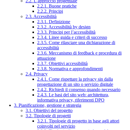
2.2. L’approccio progettuale
2.2.1. Buone pratiche
2.2.2. Principi
2.3. Accessibilità
2.3.1. Definizione
2.3.2. Accessibilità by design
2.3.3. Principi per l’accessibilità
2.3.4. Linee guida e criteri di successo
2.3.5. Come rilasciare una dichiarazione di
accessibilità
2.3.6. Meccanismo di feedback e procedura di
attuazione
2.3.7. Obiettivi accessibilità
2.3.8. Normativa e approfondimenti
2.4. Privacy
2.4.1. Come rispettare la privacy sin dalla
progettazione di un sito o servizio digitale
2.4.2. Richiedi il consenso quando necessario
2.4.3. Le basi del sito web: architettura,
informativa privacy, riferimenti DPO
3. Pianificazione, gestione e strategia
3.1. Obiettivi del progetto
3.2. Tipologie di progetti
3.2.1. Tipologie di progetto in base agli attori
coinvolti nel servizio