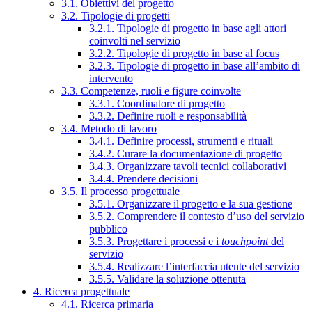
3.1. Obiettivi del progetto
3.2. Tipologie di progetti
3.2.1. Tipologie di progetto in base agli attori
coinvolti nel servizio
3.2.2. Tipologie di progetto in base al focus
3.2.3. Tipologie di progetto in base all’ambito di
intervento
3.3. Competenze, ruoli e figure coinvolte
3.3.1. Coordinatore di progetto
3.3.2. Definire ruoli e responsabilità
3.4. Metodo di lavoro
3.4.1. Definire processi, strumenti e rituali
3.4.2. Curare la documentazione di progetto
3.4.3. Organizzare tavoli tecnici collaborativi
3.4.4. Prendere decisioni
3.5. Il processo progettuale
3.5.1. Organizzare il progetto e la sua gestione
3.5.2. Comprendere il contesto d’uso del servizio
pubblico
3.5.3. Progettare i processi e i
touchpoint
del
servizio
3.5.4. Realizzare l’interfaccia utente del servizio
3.5.5. Validare la soluzione ottenuta
4. Ricerca progettuale
4.1. Ricerca primaria