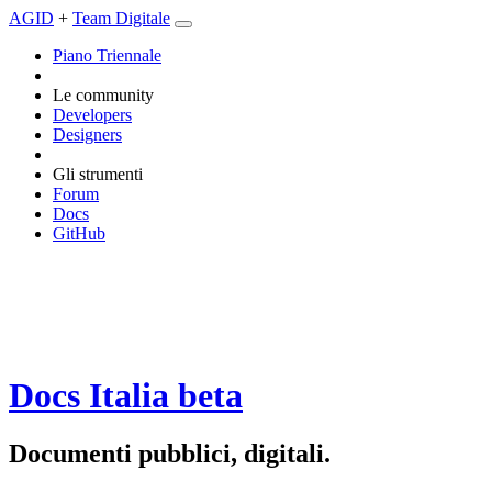
AGID
+
Team Digitale
Piano Triennale
Le community
Developers
Designers
Gli strumenti
Forum
Docs
GitHub
Docs Italia
beta
Documenti pubblici, digitali.