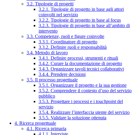
3.2. Tipologie di progetti
3.2.1. Tipologie di progetto in base agli attori
coinvolti nel servizio
3.2.2. Tipologie di progetto in base al focus
3.2.3. Tipologie di progetto in base all’ambito di
intervento
3.3. Competenze, ruoli e figure coinvolte
3.3.1. Coordinatore di progetto
3.3.2. Definire ruoli e responsabilità
3.4. Metodo di lavoro
3.4.1. Definire processi, strumenti e rituali
3.4.2. Curare la documentazione di progetto
3.4.3. Organizzare tavoli tecnici collaborativi
3.4.4. Prendere decisioni
3.5. Il processo progettuale
3.5.1. Organizzare il progetto e la sua gestione
3.5.2. Comprendere il contesto d’uso del servizio
pubblico
3.5.3. Progettare i processi e i
touchpoint
del
servizio
3.5.4. Realizzare l’interfaccia utente del servizio
3.5.5. Validare la soluzione ottenuta
4. Ricerca progettuale
4.1. Ricerca primaria
4.1.1. Interviste