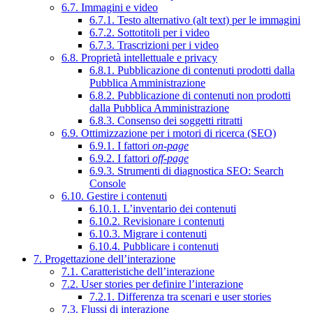
6.7. Immagini e video
6.7.1. Testo alternativo (alt text) per le immagini
6.7.2. Sottotitoli per i video
6.7.3. Trascrizioni per i video
6.8. Proprietà intellettuale e privacy
6.8.1. Pubblicazione di contenuti prodotti dalla
Pubblica Amministrazione
6.8.2. Pubblicazione di contenuti non prodotti
dalla Pubblica Amministrazione
6.8.3. Consenso dei soggetti ritratti
6.9. Ottimizzazione per i motori di ricerca (SEO)
6.9.1. I fattori
on-page
6.9.2. I fattori
off-page
6.9.3. Strumenti di diagnostica SEO: Search
Console
6.10. Gestire i contenuti
6.10.1. L’inventario dei contenuti
6.10.2. Revisionare i contenuti
6.10.3. Migrare i contenuti
6.10.4. Pubblicare i contenuti
7. Progettazione dell’interazione
7.1. Caratteristiche dell’interazione
7.2. User stories per definire l’interazione
7.2.1. Differenza tra scenari e user stories
7.3. Flussi di interazione