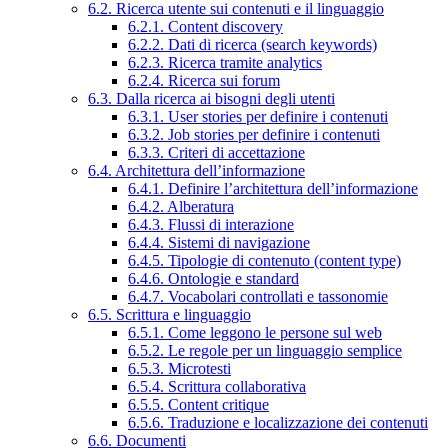
6.2. Ricerca utente sui contenuti e il linguaggio
6.2.1. Content discovery
6.2.2. Dati di ricerca (search keywords)
6.2.3. Ricerca tramite analytics
6.2.4. Ricerca sui forum
6.3. Dalla ricerca ai bisogni degli utenti
6.3.1. User stories per definire i contenuti
6.3.2. Job stories per definire i contenuti
6.3.3. Criteri di accettazione
6.4. Architettura dell’informazione
6.4.1. Definire l’architettura dell’informazione
6.4.2. Alberatura
6.4.3. Flussi di interazione
6.4.4. Sistemi di navigazione
6.4.5. Tipologie di contenuto (content type)
6.4.6. Ontologie e standard
6.4.7. Vocabolari controllati e tassonomie
6.5. Scrittura e linguaggio
6.5.1. Come leggono le persone sul web
6.5.2. Le regole per un linguaggio semplice
6.5.3. Microtesti
6.5.4. Scrittura collaborativa
6.5.5. Content critique
6.5.6. Traduzione e localizzazione dei contenuti
6.6. Documenti