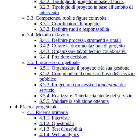
3.2.2. Tipologie di progetto in base al focus
3.2.3. Tipologie di progetto in base all’ambito di
intervento
3.3. Competenze, ruoli e figure coinvolte
3.3.1. Coordinatore di progetto
3.3.2. Definire ruoli e responsabilità
3.4. Metodo di lavoro
3.4.1. Definire processi, strumenti e rituali
3.4.2. Curare la documentazione di progetto
3.4.3. Organizzare tavoli tecnici collaborativi
3.4.4. Prendere decisioni
3.5. Il processo progettuale
3.5.1. Organizzare il progetto e la sua gestione
3.5.2. Comprendere il contesto d’uso del servizio
pubblico
3.5.3. Progettare i processi e i
touchpoint
del
servizio
3.5.4. Realizzare l’interfaccia utente del servizio
3.5.5. Validare la soluzione ottenuta
4. Ricerca progettuale
4.1. Ricerca primaria
4.1.1. Interviste
4.1.2. Questionari
4.1.3. Test di usabilità
4.1.4. Web analytics