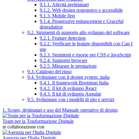
9.1.1. Attività preliminari
9.1.2. Web design responsivo e accessibile
9.1.3. Mobile first
9.1.4. Progressive enhancement e Graceful
degradation
9.2. Strumenti di supporto allo sviluppo del software
9.2.1. Feature detection
9.2.2. Verificare le feature disponibili con Can I
use
9.2.3. Strumenti e risorse per CSS e JavaScript
9.2.4. Supporto browser
9.2.5. Misurare le prestazioni
9.3. Catalogo del riuso
9.4. Sviluppare con il design system .italia
9.4.1. Il framework Bootstrap Italia
9.4.2. Il kit di sviluppo React
9.4.3. Il kit di sviluppo Angular
9.5. Sviluppare con i modelli di sito e servizi
1. Scopo, destinatari e uso del Manuale operativo di design
Team per la Trasformazione Digitale
in collaborazione con
Agenzia per l'Italia Digitale