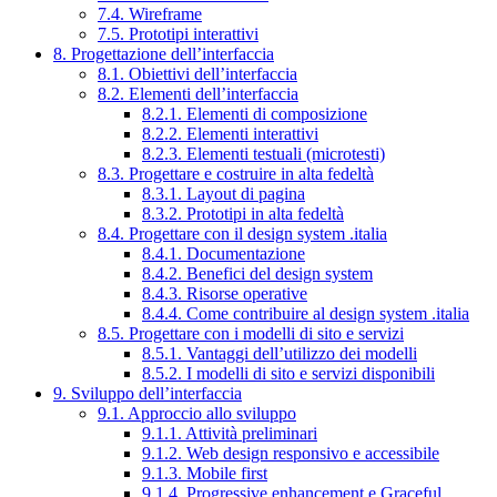
7.4. Wireframe
7.5. Prototipi interattivi
8. Progettazione dell’interfaccia
8.1. Obiettivi dell’interfaccia
8.2. Elementi dell’interfaccia
8.2.1. Elementi di composizione
8.2.2. Elementi interattivi
8.2.3. Elementi testuali (microtesti)
8.3. Progettare e costruire in alta fedeltà
8.3.1. Layout di pagina
8.3.2. Prototipi in alta fedeltà
8.4. Progettare con il design system .italia
8.4.1. Documentazione
8.4.2. Benefici del design system
8.4.3. Risorse operative
8.4.4. Come contribuire al design system .italia
8.5. Progettare con i modelli di sito e servizi
8.5.1. Vantaggi dell’utilizzo dei modelli
8.5.2. I modelli di sito e servizi disponibili
9. Sviluppo dell’interfaccia
9.1. Approccio allo sviluppo
9.1.1. Attività preliminari
9.1.2. Web design responsivo e accessibile
9.1.3. Mobile first
9.1.4. Progressive enhancement e Graceful