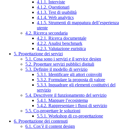
4.1.1. Interviste
4.1.2. Questionari
4.1.3. Test di usabilità
4.1.4. Web analytics
4.1.5. Strumenti di mappatura dell’esperienza
utente
4.2. Ricerca secondaria
4.2.1. Ricerca documentale
4.2.2. Analisi benchmark
4.2.3. Valutazione euristica
5. Progettazione dei servizi
5.1. Cosa sono i servizi e il service design
5.2. Progettare servizi pubblici digitali
5.3. Definire il modello di servizio
5.3.1. Identificare gli attori coinvolti
5.3.2. Formulare la proposta di valore
5.3.3. Inquadrare gli elementi costitutivi del
servizio
5.4. Descrivere il funzionamento del servizio
5.4.1. Mappare l’ecosistema
5.4.2. Rappresentare i flussi di servizio
5.5. Co-progettare le soluzioni
5.5.1. Workshop di co-progettazione
6. Progettazione dei contenuti
6.1. Cos’è il content design