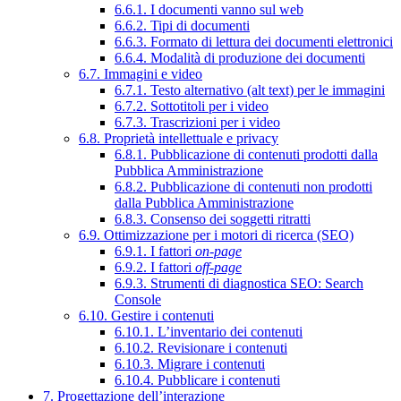
6.6.1. I documenti vanno sul web
6.6.2. Tipi di documenti
6.6.3. Formato di lettura dei documenti elettronici
6.6.4. Modalità di produzione dei documenti
6.7. Immagini e video
6.7.1. Testo alternativo (alt text) per le immagini
6.7.2. Sottotitoli per i video
6.7.3. Trascrizioni per i video
6.8. Proprietà intellettuale e privacy
6.8.1. Pubblicazione di contenuti prodotti dalla
Pubblica Amministrazione
6.8.2. Pubblicazione di contenuti non prodotti
dalla Pubblica Amministrazione
6.8.3. Consenso dei soggetti ritratti
6.9. Ottimizzazione per i motori di ricerca (SEO)
6.9.1. I fattori
on-page
6.9.2. I fattori
off-page
6.9.3. Strumenti di diagnostica SEO: Search
Console
6.10. Gestire i contenuti
6.10.1. L’inventario dei contenuti
6.10.2. Revisionare i contenuti
6.10.3. Migrare i contenuti
6.10.4. Pubblicare i contenuti
7. Progettazione dell’interazione