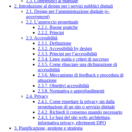
1.3. Contribuisci al manuale
2. Introduzione al design per i servizi pubblici digitali
2.1. Design per l’amministrazione digitale (
e-
government
)
2.2. L’approccio progettuale
2.2.1. Buone pratiche
2.2.2. Principi
2.3. Accessibilità
2.3.1. Definizione
2.3.2. Accessibilità by design
2.3.3. Principi per l’accessibilità
2.3.4. Linee guida e criteri di successo
2.3.5. Come rilasciare una dichiarazione di
accessibilità
2.3.6. Meccanismo di feedback e procedura di
attuazione
2.3.7. Obiettivi accessibilità
2.3.8. Normativa e approfondimenti
2.4. Privacy
2.4.1. Come rispettare la privacy sin dalla
progettazione di un sito o servizio digitale
2.4.2. Richiedi il consenso quando necessario
2.4.3. Le basi del sito web: architettura,
informativa privacy, riferimenti DPO
3. Pianificazione, gestione e strategia