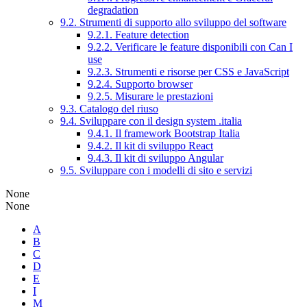
degradation
9.2. Strumenti di supporto allo sviluppo del software
9.2.1. Feature detection
9.2.2. Verificare le feature disponibili con Can I
use
9.2.3. Strumenti e risorse per CSS e JavaScript
9.2.4. Supporto browser
9.2.5. Misurare le prestazioni
9.3. Catalogo del riuso
9.4. Sviluppare con il design system .italia
9.4.1. Il framework Bootstrap Italia
9.4.2. Il kit di sviluppo React
9.4.3. Il kit di sviluppo Angular
9.5. Sviluppare con i modelli di sito e servizi
None
None
A
B
C
D
E
I
M