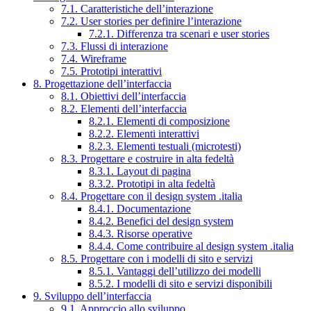
7.1. Caratteristiche dell’interazione
7.2. User stories per definire l’interazione
7.2.1. Differenza tra scenari e user stories
7.3. Flussi di interazione
7.4. Wireframe
7.5. Prototipi interattivi
8. Progettazione dell’interfaccia
8.1. Obiettivi dell’interfaccia
8.2. Elementi dell’interfaccia
8.2.1. Elementi di composizione
8.2.2. Elementi interattivi
8.2.3. Elementi testuali (microtesti)
8.3. Progettare e costruire in alta fedeltà
8.3.1. Layout di pagina
8.3.2. Prototipi in alta fedeltà
8.4. Progettare con il design system .italia
8.4.1. Documentazione
8.4.2. Benefici del design system
8.4.3. Risorse operative
8.4.4. Come contribuire al design system .italia
8.5. Progettare con i modelli di sito e servizi
8.5.1. Vantaggi dell’utilizzo dei modelli
8.5.2. I modelli di sito e servizi disponibili
9. Sviluppo dell’interfaccia
9.1. Approccio allo sviluppo