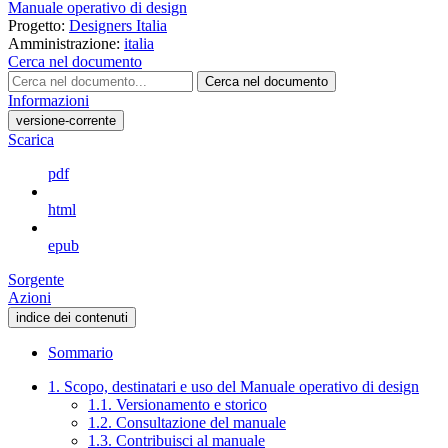
Manuale operativo di design
Progetto:
Designers Italia
Amministrazione:
italia
Cerca nel documento
Cerca nel documento
Informazioni
versione-corrente
Scarica
pdf
html
epub
Sorgente
Azioni
indice dei contenuti
Sommario
1. Scopo, destinatari e uso del Manuale operativo di design
1.1. Versionamento e storico
1.2. Consultazione del manuale
1.3. Contribuisci al manuale