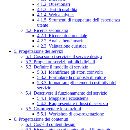
4.1.2. Questionari
4.1.3. Test di usabilità
4.1.4. Web analytics
4.1.5. Strumenti di mappatura dell’esperienza
utente
4.2. Ricerca secondaria
4.2.1. Ricerca documentale
4.2.2. Analisi benchmark
4.2.3. Valutazione euristica
5. Progettazione dei servizi
5.1. Cosa sono i servizi e il service design
5.2. Progettare servizi pubblici digitali
5.3. Definire il modello di servizio
5.3.1. Identificare gli attori coinvolti
5.3.2. Formulare la proposta di valore
5.3.3. Inquadrare gli elementi costitutivi del
servizio
5.4. Descrivere il funzionamento del servizio
5.4.1. Mappare l’ecosistema
5.4.2. Rappresentare i flussi di servizio
5.5. Co-progettare le soluzioni
5.5.1. Workshop di co-progettazione
6. Progettazione dei contenuti
6.1. Cos’è il content design
6.2. Ricerca utente sui contenuti e il linguaggio