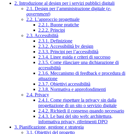
2. Introduzione al design per i servizi pubblici digitali
2.1. Design per l’amministrazione digitale (
e-
government
)
2.2. L’approccio progettuale
2.2.1. Buone pratiche
2.2.2. Principi
2.3. Accessibilità
2.3.1. Definizione
2.3.2. Accessibilità by design
2.3.3. Principi per l’accessibilità
2.3.4. Linee guida e criteri di successo
2.3.5. Come rilasciare una dichiarazione di
accessibilità
2.3.6. Meccanismo di feedback e procedura di
attuazione
2.3.7. Obiettivi accessibilità
2.3.8. Normativa e approfondimenti
2.4. Privacy
2.4.1. Come rispettare la privacy sin dalla
progettazione di un sito o servizio digitale
2.4.2. Richiedi il consenso quando necessario
2.4.3. Le basi del sito web: architettura,
informativa privacy, riferimenti DPO
3. Pianificazione, gestione e strategia
3.1. Obiettivi del progetto