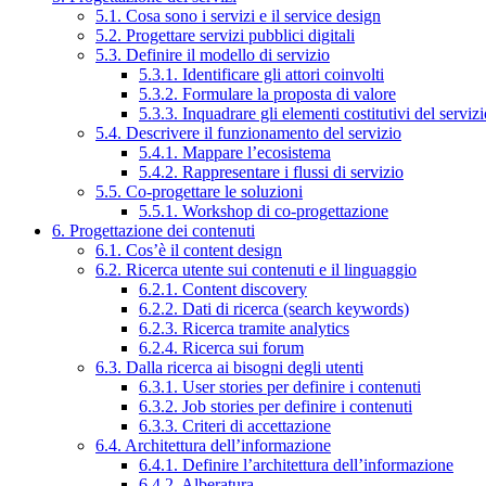
5.1. Cosa sono i servizi e il service design
5.2. Progettare servizi pubblici digitali
5.3. Definire il modello di servizio
5.3.1. Identificare gli attori coinvolti
5.3.2. Formulare la proposta di valore
5.3.3. Inquadrare gli elementi costitutivi del serviz
5.4. Descrivere il funzionamento del servizio
5.4.1. Mappare l’ecosistema
5.4.2. Rappresentare i flussi di servizio
5.5. Co-progettare le soluzioni
5.5.1. Workshop di co-progettazione
6. Progettazione dei contenuti
6.1. Cos’è il content design
6.2. Ricerca utente sui contenuti e il linguaggio
6.2.1. Content discovery
6.2.2. Dati di ricerca (search keywords)
6.2.3. Ricerca tramite analytics
6.2.4. Ricerca sui forum
6.3. Dalla ricerca ai bisogni degli utenti
6.3.1. User stories per definire i contenuti
6.3.2. Job stories per definire i contenuti
6.3.3. Criteri di accettazione
6.4. Architettura dell’informazione
6.4.1. Definire l’architettura dell’informazione
6.4.2. Alberatura