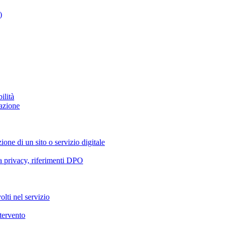
)
ilità
azione
ione di un sito o servizio digitale
va privacy, riferimenti DPO
olti nel servizio
ntervento