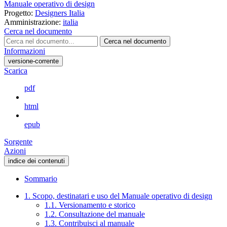
Manuale operativo di design
Progetto:
Designers Italia
Amministrazione:
italia
Cerca nel documento
Cerca nel documento
Informazioni
versione-corrente
Scarica
pdf
html
epub
Sorgente
Azioni
indice dei contenuti
Sommario
1. Scopo, destinatari e uso del Manuale operativo di design
1.1. Versionamento e storico
1.2. Consultazione del manuale
1.3. Contribuisci al manuale