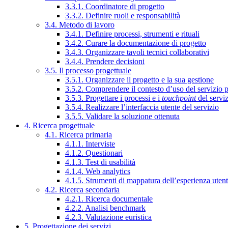
3.3.1. Coordinatore di progetto
3.3.2. Definire ruoli e responsabilità
3.4. Metodo di lavoro
3.4.1. Definire processi, strumenti e rituali
3.4.2. Curare la documentazione di progetto
3.4.3. Organizzare tavoli tecnici collaborativi
3.4.4. Prendere decisioni
3.5. Il processo progettuale
3.5.1. Organizzare il progetto e la sua gestione
3.5.2. Comprendere il contesto d’uso del servizio 
3.5.3. Progettare i processi e i
touchpoint
del servi
3.5.4. Realizzare l’interfaccia utente del servizio
3.5.5. Validare la soluzione ottenuta
4. Ricerca progettuale
4.1. Ricerca primaria
4.1.1. Interviste
4.1.2. Questionari
4.1.3. Test di usabilità
4.1.4. Web analytics
4.1.5. Strumenti di mappatura dell’esperienza uten
4.2. Ricerca secondaria
4.2.1. Ricerca documentale
4.2.2. Analisi benchmark
4.2.3. Valutazione euristica
5. Progettazione dei servizi