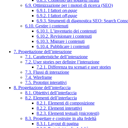
6.8.3. Consenso dei soggetti ritratti
6.9. Ottimizzazione per i motori di ricerca (SEO)
6.9.1. I fattori
on-page
6.9.2. I fattori
off-page
6.9.3. Strumenti di diagnostica SEO: Search Cons
6.10. Gestire i contenuti
6.10.1. L’inventario dei contenuti
6.10.2. Revisionare i contenuti
6.10.3. Migrare i contenuti
6.10.4. Pubblicare i contenuti
7. Progettazione dell’interazione
7.1. Caratteristiche dell’interazione
7.2. User stories per definire l’interazione
7.2.1. Differenza tra scenari e user stories
7.3. Flussi di interazione
7.4. Wireframe
7.5. Prototipi interattivi
8. Progettazione dell’interfaccia
8.1. Obiettivi dell’interfaccia
8.2. Elementi dell’interfaccia
8.2.1. Elementi di composizione
8.2.2. Elementi interattivi
8.2.3. Elementi testuali (microtesti)
8.3. Progettare e costruire in alta fedeltà
8.3.1. Layout di pagina