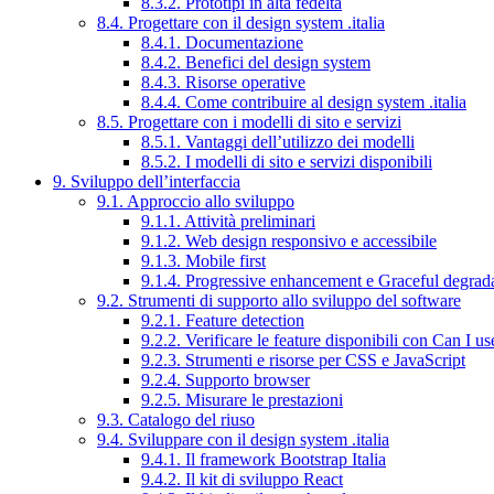
8.3.2. Prototipi in alta fedeltà
8.4. Progettare con il design system .italia
8.4.1. Documentazione
8.4.2. Benefici del design system
8.4.3. Risorse operative
8.4.4. Come contribuire al design system .italia
8.5. Progettare con i modelli di sito e servizi
8.5.1. Vantaggi dell’utilizzo dei modelli
8.5.2. I modelli di sito e servizi disponibili
9. Sviluppo dell’interfaccia
9.1. Approccio allo sviluppo
9.1.1. Attività preliminari
9.1.2. Web design responsivo e accessibile
9.1.3. Mobile first
9.1.4. Progressive enhancement e Graceful degrad
9.2. Strumenti di supporto allo sviluppo del software
9.2.1. Feature detection
9.2.2. Verificare le feature disponibili con Can I us
9.2.3. Strumenti e risorse per CSS e JavaScript
9.2.4. Supporto browser
9.2.5. Misurare le prestazioni
9.3. Catalogo del riuso
9.4. Sviluppare con il design system .italia
9.4.1. Il framework Bootstrap Italia
9.4.2. Il kit di sviluppo React