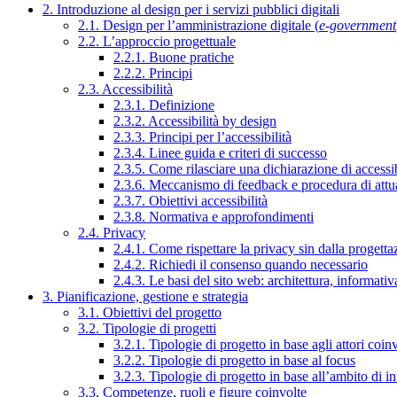
2. Introduzione al design per i servizi pubblici digitali
2.1. Design per l’amministrazione digitale (
e-government
2.2. L’approccio progettuale
2.2.1. Buone pratiche
2.2.2. Principi
2.3. Accessibilità
2.3.1. Definizione
2.3.2. Accessibilità by design
2.3.3. Principi per l’accessibilità
2.3.4. Linee guida e criteri di successo
2.3.5. Come rilasciare una dichiarazione di accessib
2.3.6. Meccanismo di feedback e procedura di attu
2.3.7. Obiettivi accessibilità
2.3.8. Normativa e approfondimenti
2.4. Privacy
2.4.1. Come rispettare la privacy sin dalla progettaz
2.4.2. Richiedi il consenso quando necessario
2.4.3. Le basi del sito web: architettura, informati
3. Pianificazione, gestione e strategia
3.1. Obiettivi del progetto
3.2. Tipologie di progetti
3.2.1. Tipologie di progetto in base agli attori coinv
3.2.2. Tipologie di progetto in base al focus
3.2.3. Tipologie di progetto in base all’ambito di i
3.3. Competenze, ruoli e figure coinvolte