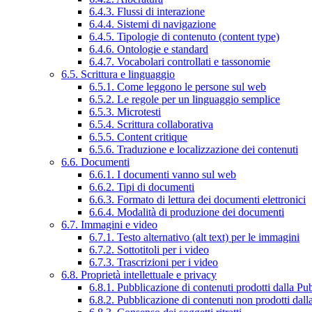
6.4.3. Flussi di interazione
6.4.4. Sistemi di navigazione
6.4.5. Tipologie di contenuto (content type)
6.4.6. Ontologie e standard
6.4.7. Vocabolari controllati e tassonomie
6.5. Scrittura e linguaggio
6.5.1. Come leggono le persone sul web
6.5.2. Le regole per un linguaggio semplice
6.5.3. Microtesti
6.5.4. Scrittura collaborativa
6.5.5. Content critique
6.5.6. Traduzione e localizzazione dei contenuti
6.6. Documenti
6.6.1. I documenti vanno sul web
6.6.2. Tipi di documenti
6.6.3. Formato di lettura dei documenti elettronici
6.6.4. Modalità di produzione dei documenti
6.7. Immagini e video
6.7.1. Testo alternativo (alt text) per le immagini
6.7.2. Sottotitoli per i video
6.7.3. Trascrizioni per i video
6.8. Proprietà intellettuale e privacy
6.8.1. Pubblicazione di contenuti prodotti dalla P
6.8.2. Pubblicazione di contenuti non prodotti dal