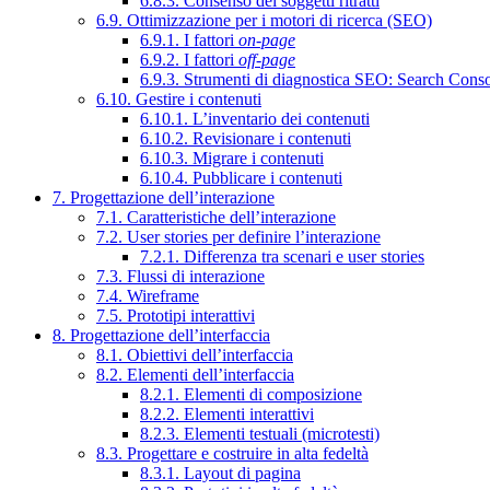
6.8.3. Consenso dei soggetti ritratti
6.9. Ottimizzazione per i motori di ricerca (SEO)
6.9.1. I fattori
on-page
6.9.2. I fattori
off-page
6.9.3. Strumenti di diagnostica SEO: Search Cons
6.10. Gestire i contenuti
6.10.1. L’inventario dei contenuti
6.10.2. Revisionare i contenuti
6.10.3. Migrare i contenuti
6.10.4. Pubblicare i contenuti
7. Progettazione dell’interazione
7.1. Caratteristiche dell’interazione
7.2. User stories per definire l’interazione
7.2.1. Differenza tra scenari e user stories
7.3. Flussi di interazione
7.4. Wireframe
7.5. Prototipi interattivi
8. Progettazione dell’interfaccia
8.1. Obiettivi dell’interfaccia
8.2. Elementi dell’interfaccia
8.2.1. Elementi di composizione
8.2.2. Elementi interattivi
8.2.3. Elementi testuali (microtesti)
8.3. Progettare e costruire in alta fedeltà
8.3.1. Layout di pagina