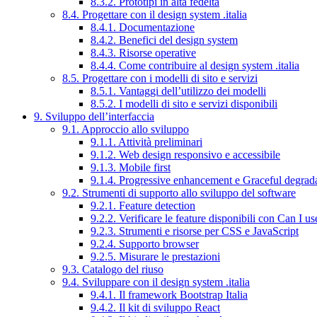
8.3.2. Prototipi in alta fedeltà
8.4. Progettare con il design system .italia
8.4.1. Documentazione
8.4.2. Benefici del design system
8.4.3. Risorse operative
8.4.4. Come contribuire al design system .italia
8.5. Progettare con i modelli di sito e servizi
8.5.1. Vantaggi dell’utilizzo dei modelli
8.5.2. I modelli di sito e servizi disponibili
9. Sviluppo dell’interfaccia
9.1. Approccio allo sviluppo
9.1.1. Attività preliminari
9.1.2. Web design responsivo e accessibile
9.1.3. Mobile first
9.1.4. Progressive enhancement e Graceful degrad
9.2. Strumenti di supporto allo sviluppo del software
9.2.1. Feature detection
9.2.2. Verificare le feature disponibili con Can I us
9.2.3. Strumenti e risorse per CSS e JavaScript
9.2.4. Supporto browser
9.2.5. Misurare le prestazioni
9.3. Catalogo del riuso
9.4. Sviluppare con il design system .italia
9.4.1. Il framework Bootstrap Italia
9.4.2. Il kit di sviluppo React