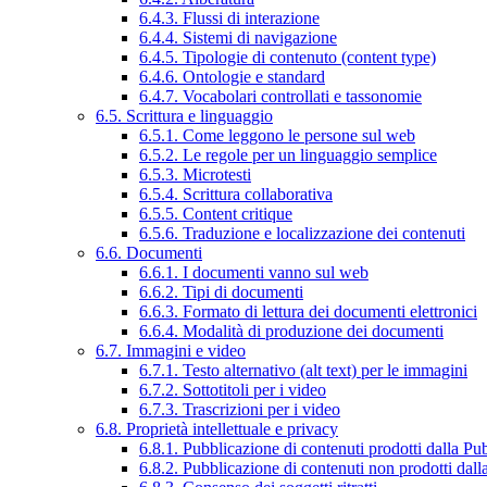
6.4.3. Flussi di interazione
6.4.4. Sistemi di navigazione
6.4.5. Tipologie di contenuto (content type)
6.4.6. Ontologie e standard
6.4.7. Vocabolari controllati e tassonomie
6.5. Scrittura e linguaggio
6.5.1. Come leggono le persone sul web
6.5.2. Le regole per un linguaggio semplice
6.5.3. Microtesti
6.5.4. Scrittura collaborativa
6.5.5. Content critique
6.5.6. Traduzione e localizzazione dei contenuti
6.6. Documenti
6.6.1. I documenti vanno sul web
6.6.2. Tipi di documenti
6.6.3. Formato di lettura dei documenti elettronici
6.6.4. Modalità di produzione dei documenti
6.7. Immagini e video
6.7.1. Testo alternativo (alt text) per le immagini
6.7.2. Sottotitoli per i video
6.7.3. Trascrizioni per i video
6.8. Proprietà intellettuale e privacy
6.8.1. Pubblicazione di contenuti prodotti dalla P
6.8.2. Pubblicazione di contenuti non prodotti dal