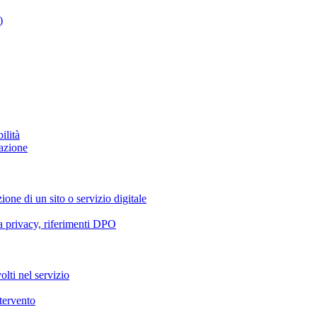
)
ilità
azione
ione di un sito o servizio digitale
va privacy, riferimenti DPO
olti nel servizio
ntervento