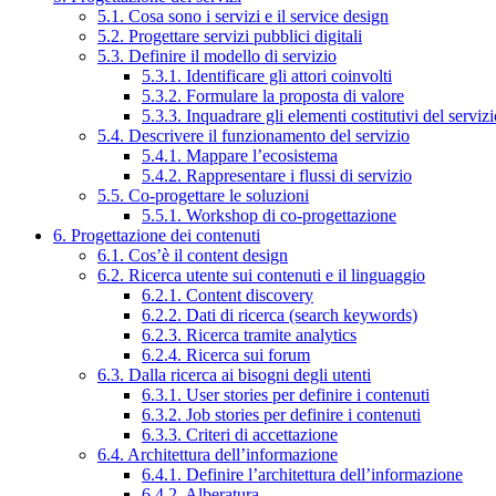
5.1. Cosa sono i servizi e il service design
5.2. Progettare servizi pubblici digitali
5.3. Definire il modello di servizio
5.3.1. Identificare gli attori coinvolti
5.3.2. Formulare la proposta di valore
5.3.3. Inquadrare gli elementi costitutivi del serviz
5.4. Descrivere il funzionamento del servizio
5.4.1. Mappare l’ecosistema
5.4.2. Rappresentare i flussi di servizio
5.5. Co-progettare le soluzioni
5.5.1. Workshop di co-progettazione
6. Progettazione dei contenuti
6.1. Cos’è il content design
6.2. Ricerca utente sui contenuti e il linguaggio
6.2.1. Content discovery
6.2.2. Dati di ricerca (search keywords)
6.2.3. Ricerca tramite analytics
6.2.4. Ricerca sui forum
6.3. Dalla ricerca ai bisogni degli utenti
6.3.1. User stories per definire i contenuti
6.3.2. Job stories per definire i contenuti
6.3.3. Criteri di accettazione
6.4. Architettura dell’informazione
6.4.1. Definire l’architettura dell’informazione
6.4.2. Alberatura