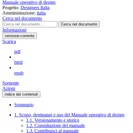
Manuale operativo di design
Progetto:
Designers Italia
Amministrazione:
italia
Cerca nel documento
Cerca nel documento
Informazioni
versione-corrente
Scarica
pdf
html
epub
Sorgente
Azioni
indice dei contenuti
Sommario
1. Scopo, destinatari e uso del Manuale operativo di design
1.1. Versionamento e storico
1.2. Consultazione del manuale
1.3. Contribuisci al manuale