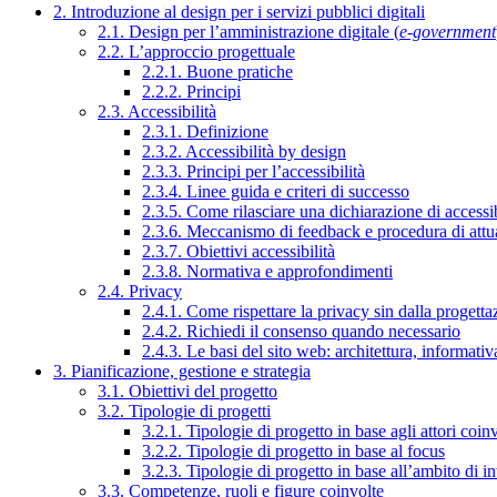
2. Introduzione al design per i servizi pubblici digitali
2.1. Design per l’amministrazione digitale (
e-government
2.2. L’approccio progettuale
2.2.1. Buone pratiche
2.2.2. Principi
2.3. Accessibilità
2.3.1. Definizione
2.3.2. Accessibilità by design
2.3.3. Principi per l’accessibilità
2.3.4. Linee guida e criteri di successo
2.3.5. Come rilasciare una dichiarazione di accessib
2.3.6. Meccanismo di feedback e procedura di attu
2.3.7. Obiettivi accessibilità
2.3.8. Normativa e approfondimenti
2.4. Privacy
2.4.1. Come rispettare la privacy sin dalla progettaz
2.4.2. Richiedi il consenso quando necessario
2.4.3. Le basi del sito web: architettura, informati
3. Pianificazione, gestione e strategia
3.1. Obiettivi del progetto
3.2. Tipologie di progetti
3.2.1. Tipologie di progetto in base agli attori coinv
3.2.2. Tipologie di progetto in base al focus
3.2.3. Tipologie di progetto in base all’ambito di i
3.3. Competenze, ruoli e figure coinvolte