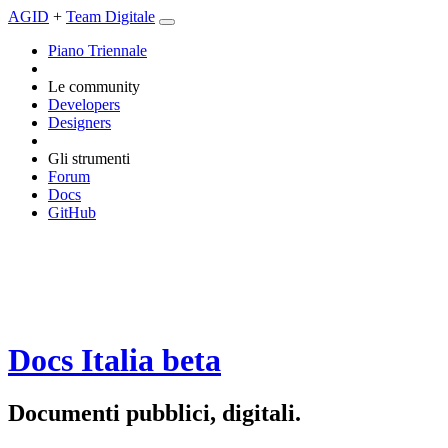
AGID
+
Team Digitale
Piano Triennale
Le community
Developers
Designers
Gli strumenti
Forum
Docs
GitHub
Docs Italia
beta
Documenti pubblici, digitali.