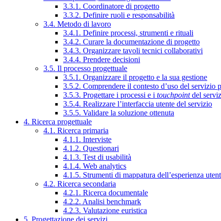
3.3.1. Coordinatore di progetto
3.3.2. Definire ruoli e responsabilità
3.4. Metodo di lavoro
3.4.1. Definire processi, strumenti e rituali
3.4.2. Curare la documentazione di progetto
3.4.3. Organizzare tavoli tecnici collaborativi
3.4.4. Prendere decisioni
3.5. Il processo progettuale
3.5.1. Organizzare il progetto e la sua gestione
3.5.2. Comprendere il contesto d’uso del servizio 
3.5.3. Progettare i processi e i
touchpoint
del servi
3.5.4. Realizzare l’interfaccia utente del servizio
3.5.5. Validare la soluzione ottenuta
4. Ricerca progettuale
4.1. Ricerca primaria
4.1.1. Interviste
4.1.2. Questionari
4.1.3. Test di usabilità
4.1.4. Web analytics
4.1.5. Strumenti di mappatura dell’esperienza uten
4.2. Ricerca secondaria
4.2.1. Ricerca documentale
4.2.2. Analisi benchmark
4.2.3. Valutazione euristica
5. Progettazione dei servizi