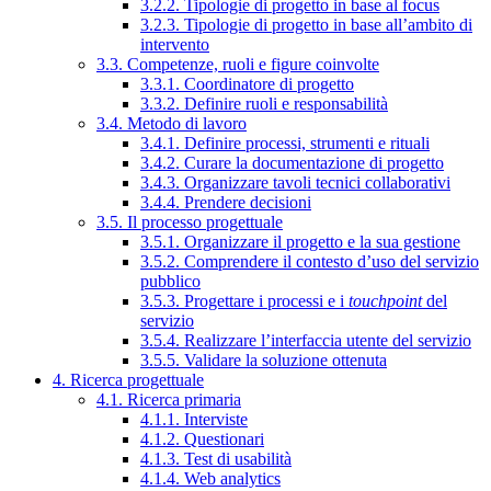
3.2.2. Tipologie di progetto in base al focus
3.2.3. Tipologie di progetto in base all’ambito di
intervento
3.3. Competenze, ruoli e figure coinvolte
3.3.1. Coordinatore di progetto
3.3.2. Definire ruoli e responsabilità
3.4. Metodo di lavoro
3.4.1. Definire processi, strumenti e rituali
3.4.2. Curare la documentazione di progetto
3.4.3. Organizzare tavoli tecnici collaborativi
3.4.4. Prendere decisioni
3.5. Il processo progettuale
3.5.1. Organizzare il progetto e la sua gestione
3.5.2. Comprendere il contesto d’uso del servizio
pubblico
3.5.3. Progettare i processi e i
touchpoint
del
servizio
3.5.4. Realizzare l’interfaccia utente del servizio
3.5.5. Validare la soluzione ottenuta
4. Ricerca progettuale
4.1. Ricerca primaria
4.1.1. Interviste
4.1.2. Questionari
4.1.3. Test di usabilità
4.1.4. Web analytics