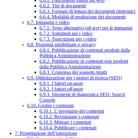
6.6.1. I documenti vanno sul web
6.6.2. Tipi di documenti
6.6.3. Formato di lettura dei documenti elettronici
6.6.4. Modalità di produzione dei documenti
6.7. Immagini e video
6.7.1. Testo alternativo (alt text) per le immagini
6.7.2. Sottotitoli per i video
6.7.3. Trascrizioni per i video
6.8. Proprietà intellettuale e privacy
6.8.1. Pubblicazione di contenuti prodotti dalla
Pubblica Amministrazione
6.8.2. Pubblicazione di contenuti non prodotti
dalla Pubblica Amministrazione
6.8.3. Consenso dei soggetti ritratti
6.9. Ottimizzazione per i motori di ricerca (SEO)
6.9.1. I fattori
on-page
6.9.2. I fattori
off-page
6.9.3. Strumenti di diagnostica SEO: Search
Console
6.10. Gestire i contenuti
6.10.1. L’inventario dei contenuti
6.10.2. Revisionare i contenuti
6.10.3. Migrare i contenuti
6.10.4. Pubblicare i contenuti
7. Progettazione dell’interazione