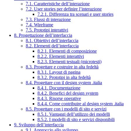
7.1. Caratteristiche dell’interazione
7.2. User stories per definire l’interazione
7.2.1. Differenza tra scenari e user stories
7.3. Flussi di interazione
7.4. Wireframe
7.5. Prototipi interattivi
8. Progettazione dell’interfaccia
8.1. Obiettivi dell’interfaccia
8.2. Elementi dell’interfaccia
8.2.1. Elementi di composizione
8.2.2. Elementi interattivi
8.2.3. Elementi testuali (microtesti)
8.3. Progettare e costruire in alta fedeltà
8.3.1. Layout di pagina
8.3.2. Prototipi in alta fedeltà
8.4. Progettare con il design system .italia
8.4.1. Documentazione
8.4.2. Benefici del design system
8.4.3. Risorse operative
8.4.4. Come contribuire al design system .italia
8.5. Progettare con i modelli di sito e servizi
8.5.1. Vantaggi dell’utilizzo dei modelli
8.5.2. I modelli di sito e servizi disponibili
9. Sviluppo dell’interfaccia
9.1. Approccio allo sviluppo