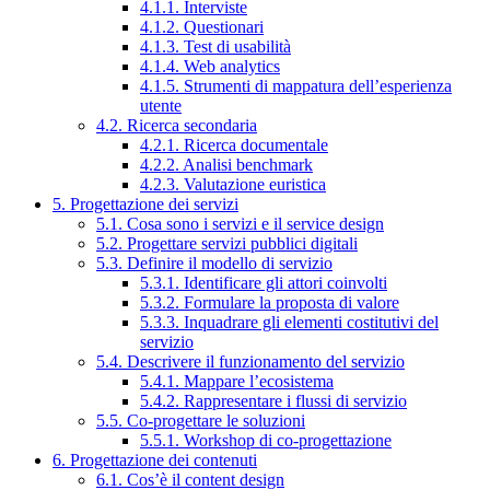
4.1.1. Interviste
4.1.2. Questionari
4.1.3. Test di usabilità
4.1.4. Web analytics
4.1.5. Strumenti di mappatura dell’esperienza
utente
4.2. Ricerca secondaria
4.2.1. Ricerca documentale
4.2.2. Analisi benchmark
4.2.3. Valutazione euristica
5. Progettazione dei servizi
5.1. Cosa sono i servizi e il service design
5.2. Progettare servizi pubblici digitali
5.3. Definire il modello di servizio
5.3.1. Identificare gli attori coinvolti
5.3.2. Formulare la proposta di valore
5.3.3. Inquadrare gli elementi costitutivi del
servizio
5.4. Descrivere il funzionamento del servizio
5.4.1. Mappare l’ecosistema
5.4.2. Rappresentare i flussi di servizio
5.5. Co-progettare le soluzioni
5.5.1. Workshop di co-progettazione
6. Progettazione dei contenuti
6.1. Cos’è il content design