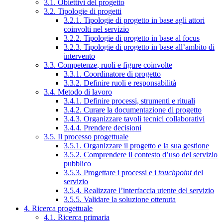
3.1. Obiettivi del progetto
3.2. Tipologie di progetti
3.2.1. Tipologie di progetto in base agli attori
coinvolti nel servizio
3.2.2. Tipologie di progetto in base al focus
3.2.3. Tipologie di progetto in base all’ambito di
intervento
3.3. Competenze, ruoli e figure coinvolte
3.3.1. Coordinatore di progetto
3.3.2. Definire ruoli e responsabilità
3.4. Metodo di lavoro
3.4.1. Definire processi, strumenti e rituali
3.4.2. Curare la documentazione di progetto
3.4.3. Organizzare tavoli tecnici collaborativi
3.4.4. Prendere decisioni
3.5. Il processo progettuale
3.5.1. Organizzare il progetto e la sua gestione
3.5.2. Comprendere il contesto d’uso del servizio
pubblico
3.5.3. Progettare i processi e i
touchpoint
del
servizio
3.5.4. Realizzare l’interfaccia utente del servizio
3.5.5. Validare la soluzione ottenuta
4. Ricerca progettuale
4.1. Ricerca primaria