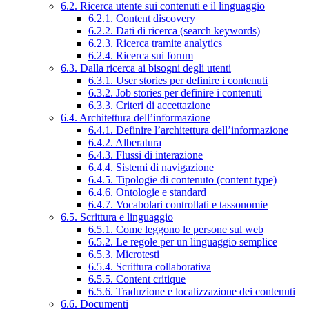
6.2. Ricerca utente sui contenuti e il linguaggio
6.2.1. Content discovery
6.2.2. Dati di ricerca (search keywords)
6.2.3. Ricerca tramite analytics
6.2.4. Ricerca sui forum
6.3. Dalla ricerca ai bisogni degli utenti
6.3.1. User stories per definire i contenuti
6.3.2. Job stories per definire i contenuti
6.3.3. Criteri di accettazione
6.4. Architettura dell’informazione
6.4.1. Definire l’architettura dell’informazione
6.4.2. Alberatura
6.4.3. Flussi di interazione
6.4.4. Sistemi di navigazione
6.4.5. Tipologie di contenuto (content type)
6.4.6. Ontologie e standard
6.4.7. Vocabolari controllati e tassonomie
6.5. Scrittura e linguaggio
6.5.1. Come leggono le persone sul web
6.5.2. Le regole per un linguaggio semplice
6.5.3. Microtesti
6.5.4. Scrittura collaborativa
6.5.5. Content critique
6.5.6. Traduzione e localizzazione dei contenuti
6.6. Documenti