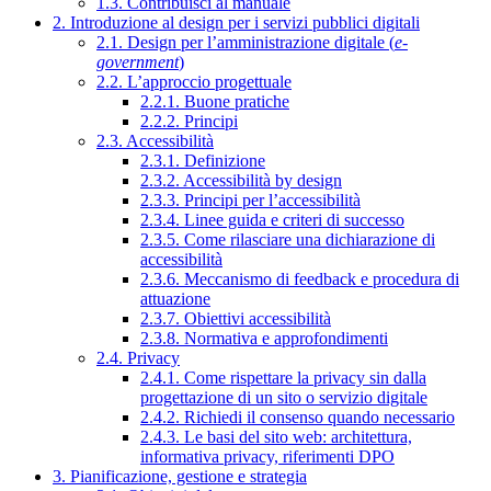
1.3. Contribuisci al manuale
2. Introduzione al design per i servizi pubblici digitali
2.1. Design per l’amministrazione digitale (
e-
government
)
2.2. L’approccio progettuale
2.2.1. Buone pratiche
2.2.2. Principi
2.3. Accessibilità
2.3.1. Definizione
2.3.2. Accessibilità by design
2.3.3. Principi per l’accessibilità
2.3.4. Linee guida e criteri di successo
2.3.5. Come rilasciare una dichiarazione di
accessibilità
2.3.6. Meccanismo di feedback e procedura di
attuazione
2.3.7. Obiettivi accessibilità
2.3.8. Normativa e approfondimenti
2.4. Privacy
2.4.1. Come rispettare la privacy sin dalla
progettazione di un sito o servizio digitale
2.4.2. Richiedi il consenso quando necessario
2.4.3. Le basi del sito web: architettura,
informativa privacy, riferimenti DPO
3. Pianificazione, gestione e strategia