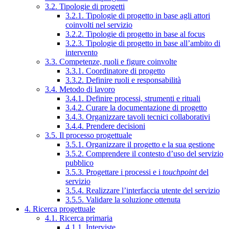
3.2. Tipologie di progetti
3.2.1. Tipologie di progetto in base agli attori
coinvolti nel servizio
3.2.2. Tipologie di progetto in base al focus
3.2.3. Tipologie di progetto in base all’ambito di
intervento
3.3. Competenze, ruoli e figure coinvolte
3.3.1. Coordinatore di progetto
3.3.2. Definire ruoli e responsabilità
3.4. Metodo di lavoro
3.4.1. Definire processi, strumenti e rituali
3.4.2. Curare la documentazione di progetto
3.4.3. Organizzare tavoli tecnici collaborativi
3.4.4. Prendere decisioni
3.5. Il processo progettuale
3.5.1. Organizzare il progetto e la sua gestione
3.5.2. Comprendere il contesto d’uso del servizio
pubblico
3.5.3. Progettare i processi e i
touchpoint
del
servizio
3.5.4. Realizzare l’interfaccia utente del servizio
3.5.5. Validare la soluzione ottenuta
4. Ricerca progettuale
4.1. Ricerca primaria
4.1.1. Interviste