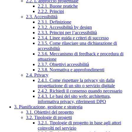
2.2. L’approccio progettuale
2.2.1. Buone pratiche
2.2.2. Principi
2.3. Accessibilità
2.3.1. Definizione
2.3.2. Accessibilità by design
2.3.3. Principi per l’accessibilità
2.3.4. Linee guida e criteri di successo
2.3.5. Come rilasciare una dichiarazione di
accessibilità
2.3.6. Meccanismo di feedback e procedura di
attuazione
2.3.7. Obiettivi accessibilità
2.3.8. Normativa e approfondimenti
2.4. Privacy
2.4.1. Come rispettare la privacy sin dalla
progettazione di un sito o servizio digitale
2.4.2. Richiedi il consenso quando necessario
2.4.3. Le basi del sito web: architettura,
informativa privacy, riferimenti DPO
3. Pianificazione, gestione e strategia
3.1. Obiettivi del progetto
3.2. Tipologie di progetti
3.2.1. Tipologie di progetto in base agli attori
coinvolti nel servizio