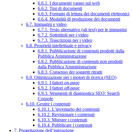
6.6.1. I documenti vanno sul web
6.6.2. Tipi di documenti
6.6.3. Formato di lettura dei documenti elettronici
6.6.4. Modalità di produzione dei documenti
6.7. Immagini e video
6.7.1. Testo alternativo (alt text) per le immagini
6.7.2. Sottotitoli per i video
6.7.3. Trascrizioni per i video
6.8. Proprietà intellettuale e privacy
6.8.1. Pubblicazione di contenuti prodotti dalla
Pubblica Amministrazione
6.8.2. Pubblicazione di contenuti non prodotti
dalla Pubblica Amministrazione
6.8.3. Consenso dei soggetti ritratti
6.9. Ottimizzazione per i motori di ricerca (SEO)
6.9.1. I fattori
on-page
6.9.2. I fattori
off-page
6.9.3. Strumenti di diagnostica SEO: Search
Console
6.10. Gestire i contenuti
6.10.1. L’inventario dei contenuti
6.10.2. Revisionare i contenuti
6.10.3. Migrare i contenuti
6.10.4. Pubblicare i contenuti
7. Progettazione dell’interazione