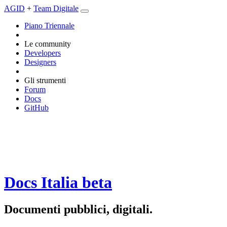
AGID
+
Team Digitale
Piano Triennale
Le community
Developers
Designers
Gli strumenti
Forum
Docs
GitHub
Docs Italia
beta
Documenti pubblici, digitali.