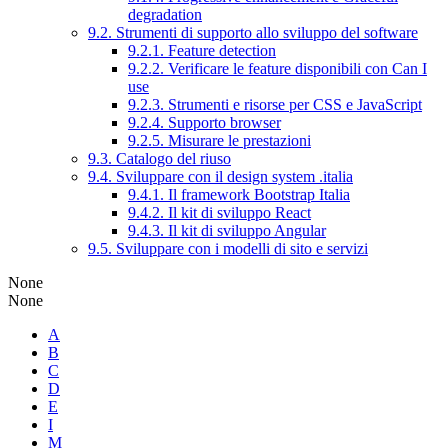
degradation
9.2. Strumenti di supporto allo sviluppo del software
9.2.1. Feature detection
9.2.2. Verificare le feature disponibili con Can I
use
9.2.3. Strumenti e risorse per CSS e JavaScript
9.2.4. Supporto browser
9.2.5. Misurare le prestazioni
9.3. Catalogo del riuso
9.4. Sviluppare con il design system .italia
9.4.1. Il framework Bootstrap Italia
9.4.2. Il kit di sviluppo React
9.4.3. Il kit di sviluppo Angular
9.5. Sviluppare con i modelli di sito e servizi
None
None
A
B
C
D
E
I
M