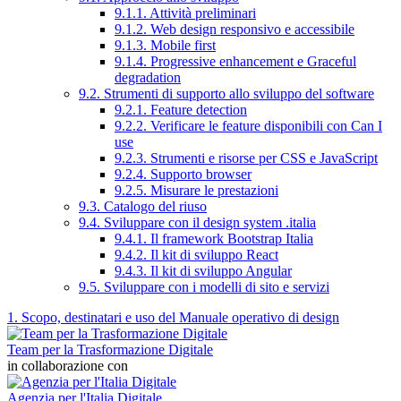
9.1.1. Attività preliminari
9.1.2. Web design responsivo e accessibile
9.1.3. Mobile first
9.1.4. Progressive enhancement e Graceful
degradation
9.2. Strumenti di supporto allo sviluppo del software
9.2.1. Feature detection
9.2.2. Verificare le feature disponibili con Can I
use
9.2.3. Strumenti e risorse per CSS e JavaScript
9.2.4. Supporto browser
9.2.5. Misurare le prestazioni
9.3. Catalogo del riuso
9.4. Sviluppare con il design system .italia
9.4.1. Il framework Bootstrap Italia
9.4.2. Il kit di sviluppo React
9.4.3. Il kit di sviluppo Angular
9.5. Sviluppare con i modelli di sito e servizi
1. Scopo, destinatari e uso del Manuale operativo di design
Team per la Trasformazione Digitale
in collaborazione con
Agenzia per l'Italia Digitale