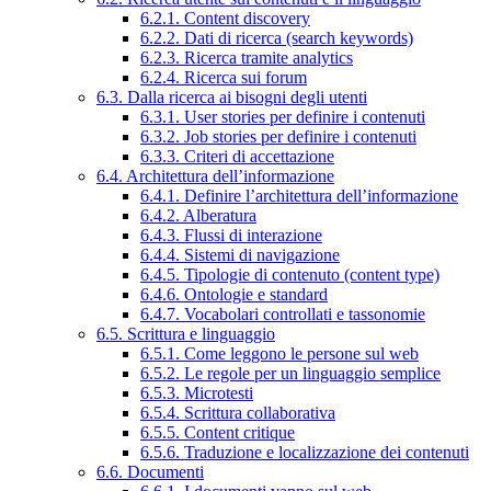
6.2.1. Content discovery
6.2.2. Dati di ricerca (search keywords)
6.2.3. Ricerca tramite analytics
6.2.4. Ricerca sui forum
6.3. Dalla ricerca ai bisogni degli utenti
6.3.1. User stories per definire i contenuti
6.3.2. Job stories per definire i contenuti
6.3.3. Criteri di accettazione
6.4. Architettura dell’informazione
6.4.1. Definire l’architettura dell’informazione
6.4.2. Alberatura
6.4.3. Flussi di interazione
6.4.4. Sistemi di navigazione
6.4.5. Tipologie di contenuto (content type)
6.4.6. Ontologie e standard
6.4.7. Vocabolari controllati e tassonomie
6.5. Scrittura e linguaggio
6.5.1. Come leggono le persone sul web
6.5.2. Le regole per un linguaggio semplice
6.5.3. Microtesti
6.5.4. Scrittura collaborativa
6.5.5. Content critique
6.5.6. Traduzione e localizzazione dei contenuti
6.6. Documenti