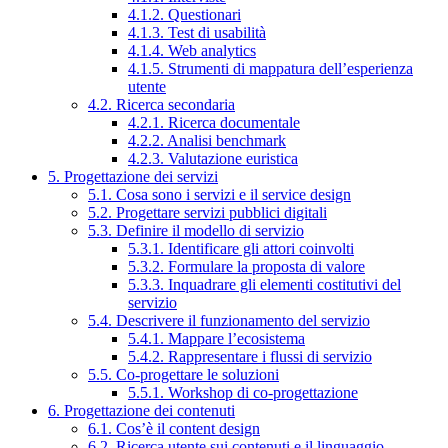
4.1.2. Questionari
4.1.3. Test di usabilità
4.1.4. Web analytics
4.1.5. Strumenti di mappatura dell’esperienza
utente
4.2. Ricerca secondaria
4.2.1. Ricerca documentale
4.2.2. Analisi benchmark
4.2.3. Valutazione euristica
5. Progettazione dei servizi
5.1. Cosa sono i servizi e il service design
5.2. Progettare servizi pubblici digitali
5.3. Definire il modello di servizio
5.3.1. Identificare gli attori coinvolti
5.3.2. Formulare la proposta di valore
5.3.3. Inquadrare gli elementi costitutivi del
servizio
5.4. Descrivere il funzionamento del servizio
5.4.1. Mappare l’ecosistema
5.4.2. Rappresentare i flussi di servizio
5.5. Co-progettare le soluzioni
5.5.1. Workshop di co-progettazione
6. Progettazione dei contenuti
6.1. Cos’è il content design
6.2. Ricerca utente sui contenuti e il linguaggio