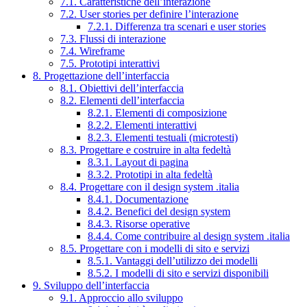
7.1. Caratteristiche dell’interazione
7.2. User stories per definire l’interazione
7.2.1. Differenza tra scenari e user stories
7.3. Flussi di interazione
7.4. Wireframe
7.5. Prototipi interattivi
8. Progettazione dell’interfaccia
8.1. Obiettivi dell’interfaccia
8.2. Elementi dell’interfaccia
8.2.1. Elementi di composizione
8.2.2. Elementi interattivi
8.2.3. Elementi testuali (microtesti)
8.3. Progettare e costruire in alta fedeltà
8.3.1. Layout di pagina
8.3.2. Prototipi in alta fedeltà
8.4. Progettare con il design system .italia
8.4.1. Documentazione
8.4.2. Benefici del design system
8.4.3. Risorse operative
8.4.4. Come contribuire al design system .italia
8.5. Progettare con i modelli di sito e servizi
8.5.1. Vantaggi dell’utilizzo dei modelli
8.5.2. I modelli di sito e servizi disponibili
9. Sviluppo dell’interfaccia
9.1. Approccio allo sviluppo