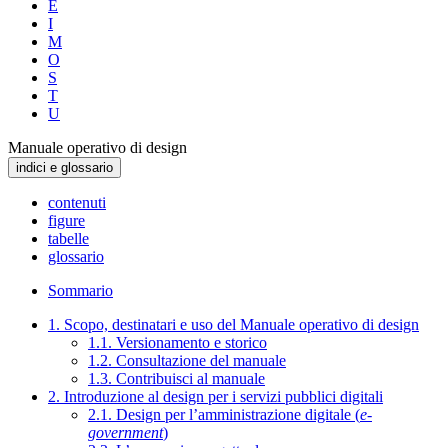
E
I
M
O
S
T
U
Manuale operativo di design
indici e glossario
contenuti
figure
tabelle
glossario
Sommario
1. Scopo, destinatari e uso del Manuale operativo di design
1.1. Versionamento e storico
1.2. Consultazione del manuale
1.3. Contribuisci al manuale
2. Introduzione al design per i servizi pubblici digitali
2.1. Design per l’amministrazione digitale (
e-
government
)