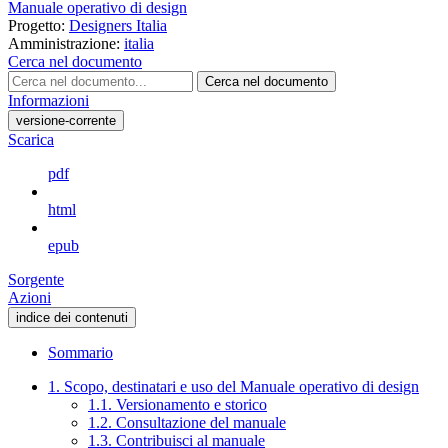
Manuale operativo di design
Progetto:
Designers Italia
Amministrazione:
italia
Cerca nel documento
Cerca nel documento
Informazioni
versione-corrente
Scarica
pdf
html
epub
Sorgente
Azioni
indice dei contenuti
Sommario
1. Scopo, destinatari e uso del Manuale operativo di design
1.1. Versionamento e storico
1.2. Consultazione del manuale
1.3. Contribuisci al manuale