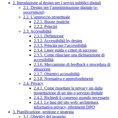
2. Introduzione al design per i servizi pubblici digitali
2.1. Design per l’amministrazione digitale (
e-
government
)
2.2. L’approccio progettuale
2.2.1. Buone pratiche
2.2.2. Principi
2.3. Accessibilità
2.3.1. Definizione
2.3.2. Accessibilità by design
2.3.3. Principi per l’accessibilità
2.3.4. Linee guida e criteri di successo
2.3.5. Come rilasciare una dichiarazione di
accessibilità
2.3.6. Meccanismo di feedback e procedura di
attuazione
2.3.7. Obiettivi accessibilità
2.3.8. Normativa e approfondimenti
2.4. Privacy
2.4.1. Come rispettare la privacy sin dalla
progettazione di un sito o servizio digitale
2.4.2. Richiedi il consenso quando necessario
2.4.3. Le basi del sito web: architettura,
informativa privacy, riferimenti DPO
3. Pianificazione, gestione e strategia
3.1. Obiettivi del progetto