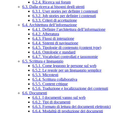
6.2.4. Ricerca sui forum
6.3. Dalla ricerca ai bisogni degli utenti
6.3.1. User stories per definire i contenuti
6.3.2. Job stories per definire i contenuti
6.3.3. Criteri di accettazione
6.4. Architettura dell’informazione
6.4.1. Definire l’architettura dell’informazione
6.4.2. Alberatura
6.4.3. Flussi di interazione
6.4.4. Sistemi di navigazione
6.4.5. Tipologie di contenuto (content type)
6.4.6. Ontologie e standard
6.4.7. Vocabolari controllati e tassonomie
6.5. Scrittura e linguaggio
6.5.1. Come leggono le persone sul web
6.5.2. Le regole per un linguaggio semplice
6.5.3. Microtesti
6.5.4. Scrittura collaborativa
6.5.5. Content critique
6.5.6. Traduzione e localizzazione dei contenuti
6.6. Documenti
6.6.1. I documenti vanno sul web
6.6.2. Tipi di documenti
6.6.3. Formato di lettura dei documenti elettronici
6.6.4. Modalità di produzione dei documenti