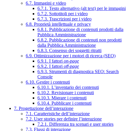
6.7. Immagini e video
6.7.1. Testo alternativo (alt text) per le immagini
6.7.2. Sottotitoli per i video
6.7.3. Trascrizioni per i video
6.8. Proprietà intellettuale e privacy
6.8.1. Pubblicazione di contenuti prodotti dalla
Pubblica Amministrazione
6.8.2. Pubblicazione di contenuti non prodotti
dalla Pubblica Amministrazione
6.8.3. Consenso dei soggetti ritratti
6.9. Ottimizzazione per i motori di ricerca (SEO)
6.9.1. I fattori
on-page
6.9.2. I fattori
off-page
6.9.3. Strumenti di diagnostica SEO: Search
Console
6.10. Gestire i contenuti
6.10.1. L’inventario dei contenuti
6.10.2. Revisionare i contenuti
6.10.3. Migrare i contenuti
6.10.4. Pubblicare i contenuti
7. Progettazione dell’interazione
7.1. Caratteristiche dell’interazione
7.2. User stories per definire l’interazione
7.2.1. Differenza tra scenari e user stories
7.3. Flussi di interazione