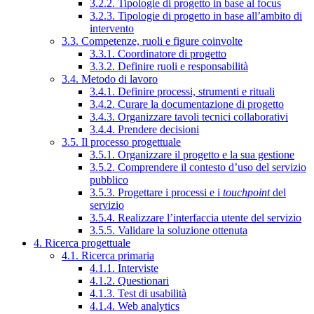
3.2.2. Tipologie di progetto in base al focus
3.2.3. Tipologie di progetto in base all’ambito di
intervento
3.3. Competenze, ruoli e figure coinvolte
3.3.1. Coordinatore di progetto
3.3.2. Definire ruoli e responsabilità
3.4. Metodo di lavoro
3.4.1. Definire processi, strumenti e rituali
3.4.2. Curare la documentazione di progetto
3.4.3. Organizzare tavoli tecnici collaborativi
3.4.4. Prendere decisioni
3.5. Il processo progettuale
3.5.1. Organizzare il progetto e la sua gestione
3.5.2. Comprendere il contesto d’uso del servizio
pubblico
3.5.3. Progettare i processi e i
touchpoint
del
servizio
3.5.4. Realizzare l’interfaccia utente del servizio
3.5.5. Validare la soluzione ottenuta
4. Ricerca progettuale
4.1. Ricerca primaria
4.1.1. Interviste
4.1.2. Questionari
4.1.3. Test di usabilità
4.1.4. Web analytics