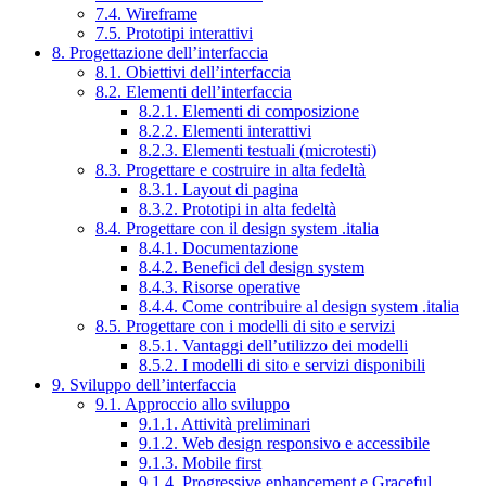
7.4. Wireframe
7.5. Prototipi interattivi
8. Progettazione dell’interfaccia
8.1. Obiettivi dell’interfaccia
8.2. Elementi dell’interfaccia
8.2.1. Elementi di composizione
8.2.2. Elementi interattivi
8.2.3. Elementi testuali (microtesti)
8.3. Progettare e costruire in alta fedeltà
8.3.1. Layout di pagina
8.3.2. Prototipi in alta fedeltà
8.4. Progettare con il design system .italia
8.4.1. Documentazione
8.4.2. Benefici del design system
8.4.3. Risorse operative
8.4.4. Come contribuire al design system .italia
8.5. Progettare con i modelli di sito e servizi
8.5.1. Vantaggi dell’utilizzo dei modelli
8.5.2. I modelli di sito e servizi disponibili
9. Sviluppo dell’interfaccia
9.1. Approccio allo sviluppo
9.1.1. Attività preliminari
9.1.2. Web design responsivo e accessibile
9.1.3. Mobile first
9.1.4. Progressive enhancement e Graceful