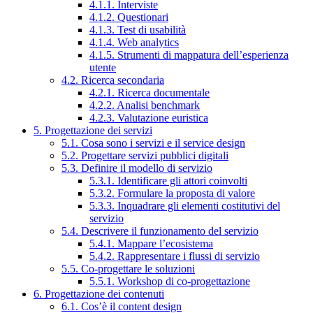
4.1.1. Interviste
4.1.2. Questionari
4.1.3. Test di usabilità
4.1.4. Web analytics
4.1.5. Strumenti di mappatura dell’esperienza
utente
4.2. Ricerca secondaria
4.2.1. Ricerca documentale
4.2.2. Analisi benchmark
4.2.3. Valutazione euristica
5. Progettazione dei servizi
5.1. Cosa sono i servizi e il service design
5.2. Progettare servizi pubblici digitali
5.3. Definire il modello di servizio
5.3.1. Identificare gli attori coinvolti
5.3.2. Formulare la proposta di valore
5.3.3. Inquadrare gli elementi costitutivi del
servizio
5.4. Descrivere il funzionamento del servizio
5.4.1. Mappare l’ecosistema
5.4.2. Rappresentare i flussi di servizio
5.5. Co-progettare le soluzioni
5.5.1. Workshop di co-progettazione
6. Progettazione dei contenuti
6.1. Cos’è il content design