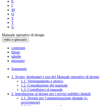
E
I
M
O
S
T
U
Manuale operativo di design
indici e glossario
contenuti
figure
tabelle
glossario
Sommario
1. Scopo, destinatari e uso del Manuale operativo di design
1.1. Versionamento e storico
1.2. Consultazione del manuale
1.3. Contribuisci al manuale
2. Introduzione al design per i servizi pubblici digitali
2.1. Design per l’amministrazione digitale (
e-
government
)