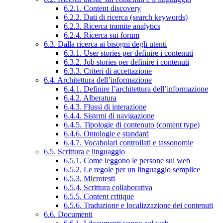
6.2.1. Content discovery
6.2.2. Dati di ricerca (search keywords)
6.2.3. Ricerca tramite analytics
6.2.4. Ricerca sui forum
6.3. Dalla ricerca ai bisogni degli utenti
6.3.1. User stories per definire i contenuti
6.3.2. Job stories per definire i contenuti
6.3.3. Criteri di accettazione
6.4. Architettura dell’informazione
6.4.1. Definire l’architettura dell’informazione
6.4.2. Alberatura
6.4.3. Flussi di interazione
6.4.4. Sistemi di navigazione
6.4.5. Tipologie di contenuto (content type)
6.4.6. Ontologie e standard
6.4.7. Vocabolari controllati e tassonomie
6.5. Scrittura e linguaggio
6.5.1. Come leggono le persone sul web
6.5.2. Le regole per un linguaggio semplice
6.5.3. Microtesti
6.5.4. Scrittura collaborativa
6.5.5. Content critique
6.5.6. Traduzione e localizzazione dei contenuti
6.6. Documenti