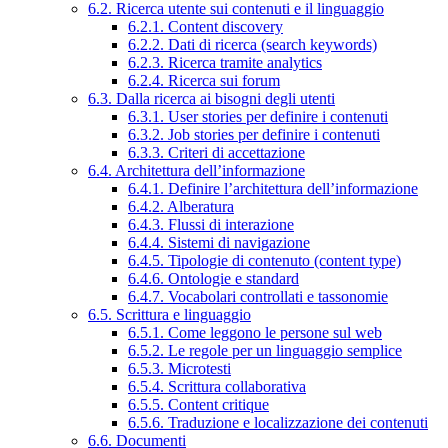
6.2. Ricerca utente sui contenuti e il linguaggio
6.2.1. Content discovery
6.2.2. Dati di ricerca (search keywords)
6.2.3. Ricerca tramite analytics
6.2.4. Ricerca sui forum
6.3. Dalla ricerca ai bisogni degli utenti
6.3.1. User stories per definire i contenuti
6.3.2. Job stories per definire i contenuti
6.3.3. Criteri di accettazione
6.4. Architettura dell’informazione
6.4.1. Definire l’architettura dell’informazione
6.4.2. Alberatura
6.4.3. Flussi di interazione
6.4.4. Sistemi di navigazione
6.4.5. Tipologie di contenuto (content type)
6.4.6. Ontologie e standard
6.4.7. Vocabolari controllati e tassonomie
6.5. Scrittura e linguaggio
6.5.1. Come leggono le persone sul web
6.5.2. Le regole per un linguaggio semplice
6.5.3. Microtesti
6.5.4. Scrittura collaborativa
6.5.5. Content critique
6.5.6. Traduzione e localizzazione dei contenuti
6.6. Documenti