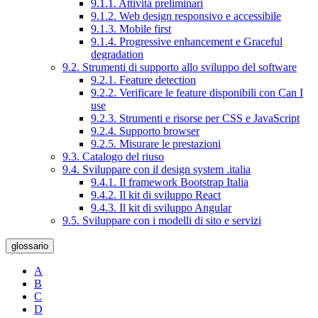
9.1.1. Attività preliminari
9.1.2. Web design responsivo e accessibile
9.1.3. Mobile first
9.1.4. Progressive enhancement e Graceful
degradation
9.2. Strumenti di supporto allo sviluppo del software
9.2.1. Feature detection
9.2.2. Verificare le feature disponibili con Can I
use
9.2.3. Strumenti e risorse per CSS e JavaScript
9.2.4. Supporto browser
9.2.5. Misurare le prestazioni
9.3. Catalogo del riuso
9.4. Sviluppare con il design system .italia
9.4.1. Il framework Bootstrap Italia
9.4.2. Il kit di sviluppo React
9.4.3. Il kit di sviluppo Angular
9.5. Sviluppare con i modelli di sito e servizi
glossario
A
B
C
D