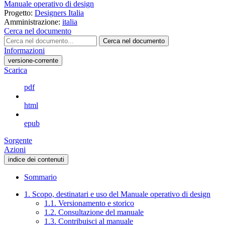
Manuale operativo di design
Progetto:
Designers Italia
Amministrazione:
italia
Cerca nel documento
Cerca nel documento
Informazioni
versione-corrente
Scarica
pdf
html
epub
Sorgente
Azioni
indice dei contenuti
Sommario
1. Scopo, destinatari e uso del Manuale operativo di design
1.1. Versionamento e storico
1.2. Consultazione del manuale
1.3. Contribuisci al manuale