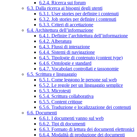
6.2.4. Ricerca sui forum
6.3. Dalla ricerca ai bisogni degli utenti
6.3.1. User stories per definire i contenuti
6.3.2. Job stories per definire i contenuti
6.3.3. Criteri di accettazione
6.4. Architettura dell’informazione
6.4.1. Definire l’architettura dell’informazione
6.4.2. Alberatura
6.4.3. Flussi di interazione
6.4.4. Sistemi di navigazione
6.4.5. Tipologie di contenuto (content type)
6.4.6. Ontologie e standard
6.4.7. Vocabolari controllati e tassonomie
6.5. Scrittura e linguaggio
6.5.1. Come leggono le persone sul web
6.5.2. Le regole per un linguaggio semplice
6.5.3. Microtesti
6.5.4. Scrittura collaborativa
6.5.5. Content critique
6.5.6. Traduzione e localizzazione dei contenuti
6.6. Documenti
6.6.1. I documenti vanno sul web
6.6.2. Tipi di documenti
6.6.3. Formato di lettura dei documenti elettronici
6.6.4. Modalità di produzione dei documenti