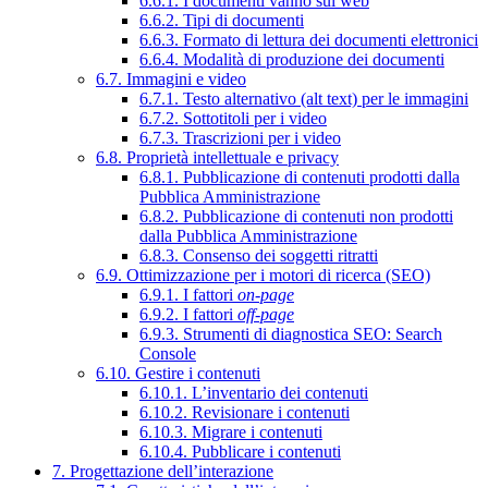
6.6.1. I documenti vanno sul web
6.6.2. Tipi di documenti
6.6.3. Formato di lettura dei documenti elettronici
6.6.4. Modalità di produzione dei documenti
6.7. Immagini e video
6.7.1. Testo alternativo (alt text) per le immagini
6.7.2. Sottotitoli per i video
6.7.3. Trascrizioni per i video
6.8. Proprietà intellettuale e privacy
6.8.1. Pubblicazione di contenuti prodotti dalla
Pubblica Amministrazione
6.8.2. Pubblicazione di contenuti non prodotti
dalla Pubblica Amministrazione
6.8.3. Consenso dei soggetti ritratti
6.9. Ottimizzazione per i motori di ricerca (SEO)
6.9.1. I fattori
on-page
6.9.2. I fattori
off-page
6.9.3. Strumenti di diagnostica SEO: Search
Console
6.10. Gestire i contenuti
6.10.1. L’inventario dei contenuti
6.10.2. Revisionare i contenuti
6.10.3. Migrare i contenuti
6.10.4. Pubblicare i contenuti
7. Progettazione dell’interazione