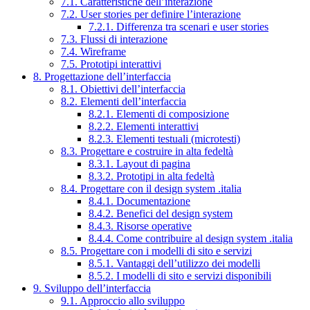
7.1. Caratteristiche dell’interazione
7.2. User stories per definire l’interazione
7.2.1. Differenza tra scenari e user stories
7.3. Flussi di interazione
7.4. Wireframe
7.5. Prototipi interattivi
8. Progettazione dell’interfaccia
8.1. Obiettivi dell’interfaccia
8.2. Elementi dell’interfaccia
8.2.1. Elementi di composizione
8.2.2. Elementi interattivi
8.2.3. Elementi testuali (microtesti)
8.3. Progettare e costruire in alta fedeltà
8.3.1. Layout di pagina
8.3.2. Prototipi in alta fedeltà
8.4. Progettare con il design system .italia
8.4.1. Documentazione
8.4.2. Benefici del design system
8.4.3. Risorse operative
8.4.4. Come contribuire al design system .italia
8.5. Progettare con i modelli di sito e servizi
8.5.1. Vantaggi dell’utilizzo dei modelli
8.5.2. I modelli di sito e servizi disponibili
9. Sviluppo dell’interfaccia
9.1. Approccio allo sviluppo