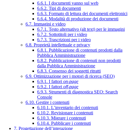
6.6.1. I documenti vanno sul web
6.6.2. Tipi di documenti
6.6.3. Formato di lettura dei documenti elettronici
6.6.4. Modalità di produzione dei documenti
6.7. Immagini e video
6.7.1. Testo alternativo (alt text) per le immagini
6.7.2. Sottotitoli per i video
6.7.3. Trascrizioni per i video
6.8. Proprietà intellettuale e privacy
6.8.1. Pubblicazione di contenuti prodotti dalla
Pubblica Amministrazione
6.8.2. Pubblicazione di contenuti non prodotti
dalla Pubblica Amministrazione
6.8.3. Consenso dei soggetti ritratti
6.9. Ottimizzazione per i motori di ricerca (SEO)
6.9.1. I fattori
on-page
6.9.2. I fattori
off-page
6.9.3. Strumenti di diagnostica SEO: Search
Console
6.10. Gestire i contenuti
6.10.1. L’inventario dei contenuti
6.10.2. Revisionare i contenuti
6.10.3. Migrare i contenuti
6.10.4. Pubblicare i contenuti
7. Progettazione dell’interazione