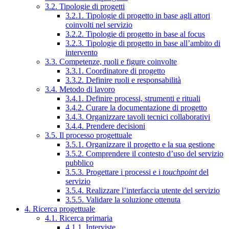
3.2. Tipologie di progetti
3.2.1. Tipologie di progetto in base agli attori
coinvolti nel servizio
3.2.2. Tipologie di progetto in base al focus
3.2.3. Tipologie di progetto in base all’ambito di
intervento
3.3. Competenze, ruoli e figure coinvolte
3.3.1. Coordinatore di progetto
3.3.2. Definire ruoli e responsabilità
3.4. Metodo di lavoro
3.4.1. Definire processi, strumenti e rituali
3.4.2. Curare la documentazione di progetto
3.4.3. Organizzare tavoli tecnici collaborativi
3.4.4. Prendere decisioni
3.5. Il processo progettuale
3.5.1. Organizzare il progetto e la sua gestione
3.5.2. Comprendere il contesto d’uso del servizio
pubblico
3.5.3. Progettare i processi e i
touchpoint
del
servizio
3.5.4. Realizzare l’interfaccia utente del servizio
3.5.5. Validare la soluzione ottenuta
4. Ricerca progettuale
4.1. Ricerca primaria
4.1.1. Interviste