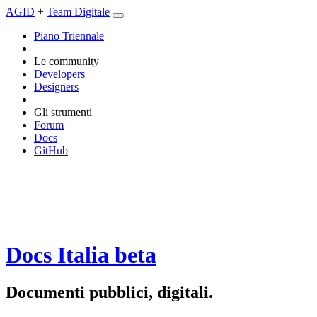
AGID
+
Team Digitale
Piano Triennale
Le community
Developers
Designers
Gli strumenti
Forum
Docs
GitHub
Docs Italia
beta
Documenti pubblici, digitali.