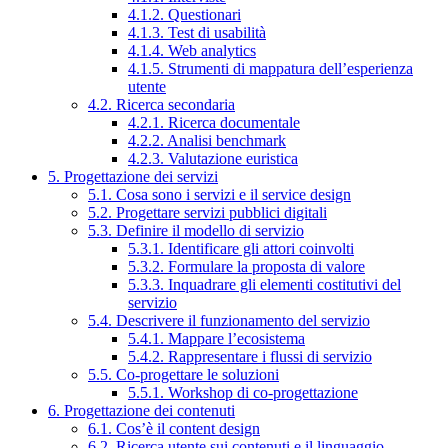
4.1.2. Questionari
4.1.3. Test di usabilità
4.1.4. Web analytics
4.1.5. Strumenti di mappatura dell’esperienza
utente
4.2. Ricerca secondaria
4.2.1. Ricerca documentale
4.2.2. Analisi benchmark
4.2.3. Valutazione euristica
5. Progettazione dei servizi
5.1. Cosa sono i servizi e il service design
5.2. Progettare servizi pubblici digitali
5.3. Definire il modello di servizio
5.3.1. Identificare gli attori coinvolti
5.3.2. Formulare la proposta di valore
5.3.3. Inquadrare gli elementi costitutivi del
servizio
5.4. Descrivere il funzionamento del servizio
5.4.1. Mappare l’ecosistema
5.4.2. Rappresentare i flussi di servizio
5.5. Co-progettare le soluzioni
5.5.1. Workshop di co-progettazione
6. Progettazione dei contenuti
6.1. Cos’è il content design
6.2. Ricerca utente sui contenuti e il linguaggio