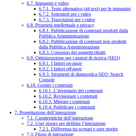
6.7. Immagini e video
6.7.1. Testo alternativo (alt text) per le immagini
6.7.2. Sottotitoli per i video
6.7.3. Trascrizioni per i video
6.8. Proprietà intellettuale e privacy
6.8.1. Pubblicazione di contenuti prodotti dalla
Pubblica Amministrazione
6.8.2. Pubblicazione di contenuti non prodotti
dalla Pubblica Amministrazione
6.8.3. Consenso dei soggetti ritratti
6.9. Ottimizzazione per i motori di ricerca (SEO)
6.9.1. I fattori
on-page
6.9.2. I fattori
off-page
6.9.3. Strumenti di diagnostica SEO: Search
Console
6.10. Gestire i contenuti
6.10.1. L’inventario dei contenuti
6.10.2. Revisionare i contenuti
6.10.3. Migrare i contenuti
6.10.4. Pubblicare i contenuti
7. Progettazione dell’interazione
7.1. Caratteristiche dell’interazione
7.2. User stories per definire l’interazione
7.2.1. Differenza tra scenari e user stories
7.3. Flussi di interazione