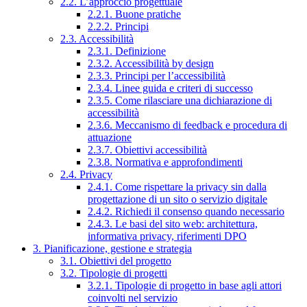
2.2. L’approccio progettuale
2.2.1. Buone pratiche
2.2.2. Principi
2.3. Accessibilità
2.3.1. Definizione
2.3.2. Accessibilità by design
2.3.3. Principi per l’accessibilità
2.3.4. Linee guida e criteri di successo
2.3.5. Come rilasciare una dichiarazione di
accessibilità
2.3.6. Meccanismo di feedback e procedura di
attuazione
2.3.7. Obiettivi accessibilità
2.3.8. Normativa e approfondimenti
2.4. Privacy
2.4.1. Come rispettare la privacy sin dalla
progettazione di un sito o servizio digitale
2.4.2. Richiedi il consenso quando necessario
2.4.3. Le basi del sito web: architettura,
informativa privacy, riferimenti DPO
3. Pianificazione, gestione e strategia
3.1. Obiettivi del progetto
3.2. Tipologie di progetti
3.2.1. Tipologie di progetto in base agli attori
coinvolti nel servizio