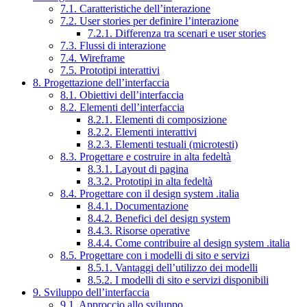
7.1. Caratteristiche dell’interazione
7.2. User stories per definire l’interazione
7.2.1. Differenza tra scenari e user stories
7.3. Flussi di interazione
7.4. Wireframe
7.5. Prototipi interattivi
8. Progettazione dell’interfaccia
8.1. Obiettivi dell’interfaccia
8.2. Elementi dell’interfaccia
8.2.1. Elementi di composizione
8.2.2. Elementi interattivi
8.2.3. Elementi testuali (microtesti)
8.3. Progettare e costruire in alta fedeltà
8.3.1. Layout di pagina
8.3.2. Prototipi in alta fedeltà
8.4. Progettare con il design system .italia
8.4.1. Documentazione
8.4.2. Benefici del design system
8.4.3. Risorse operative
8.4.4. Come contribuire al design system .italia
8.5. Progettare con i modelli di sito e servizi
8.5.1. Vantaggi dell’utilizzo dei modelli
8.5.2. I modelli di sito e servizi disponibili
9. Sviluppo dell’interfaccia
9.1. Approccio allo sviluppo