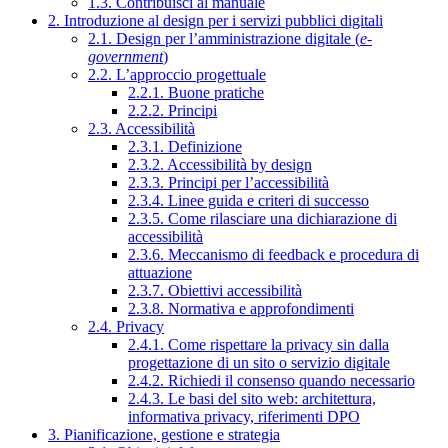
1.3. Contribuisci al manuale
2. Introduzione al design per i servizi pubblici digitali
2.1. Design per l’amministrazione digitale (
e-
government
)
2.2. L’approccio progettuale
2.2.1. Buone pratiche
2.2.2. Principi
2.3. Accessibilità
2.3.1. Definizione
2.3.2. Accessibilità by design
2.3.3. Principi per l’accessibilità
2.3.4. Linee guida e criteri di successo
2.3.5. Come rilasciare una dichiarazione di
accessibilità
2.3.6. Meccanismo di feedback e procedura di
attuazione
2.3.7. Obiettivi accessibilità
2.3.8. Normativa e approfondimenti
2.4. Privacy
2.4.1. Come rispettare la privacy sin dalla
progettazione di un sito o servizio digitale
2.4.2. Richiedi il consenso quando necessario
2.4.3. Le basi del sito web: architettura,
informativa privacy, riferimenti DPO
3. Pianificazione, gestione e strategia