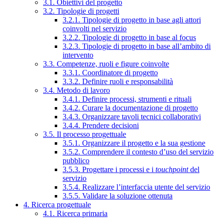
3.1. Obiettivi del progetto
3.2. Tipologie di progetti
3.2.1. Tipologie di progetto in base agli attori
coinvolti nel servizio
3.2.2. Tipologie di progetto in base al focus
3.2.3. Tipologie di progetto in base all’ambito di
intervento
3.3. Competenze, ruoli e figure coinvolte
3.3.1. Coordinatore di progetto
3.3.2. Definire ruoli e responsabilità
3.4. Metodo di lavoro
3.4.1. Definire processi, strumenti e rituali
3.4.2. Curare la documentazione di progetto
3.4.3. Organizzare tavoli tecnici collaborativi
3.4.4. Prendere decisioni
3.5. Il processo progettuale
3.5.1. Organizzare il progetto e la sua gestione
3.5.2. Comprendere il contesto d’uso del servizio
pubblico
3.5.3. Progettare i processi e i
touchpoint
del
servizio
3.5.4. Realizzare l’interfaccia utente del servizio
3.5.5. Validare la soluzione ottenuta
4. Ricerca progettuale
4.1. Ricerca primaria