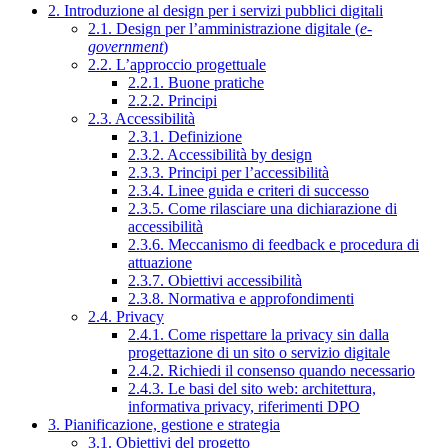
2. Introduzione al design per i servizi pubblici digitali
2.1. Design per l’amministrazione digitale (
e-
government
)
2.2. L’approccio progettuale
2.2.1. Buone pratiche
2.2.2. Principi
2.3. Accessibilità
2.3.1. Definizione
2.3.2. Accessibilità by design
2.3.3. Principi per l’accessibilità
2.3.4. Linee guida e criteri di successo
2.3.5. Come rilasciare una dichiarazione di
accessibilità
2.3.6. Meccanismo di feedback e procedura di
attuazione
2.3.7. Obiettivi accessibilità
2.3.8. Normativa e approfondimenti
2.4. Privacy
2.4.1. Come rispettare la privacy sin dalla
progettazione di un sito o servizio digitale
2.4.2. Richiedi il consenso quando necessario
2.4.3. Le basi del sito web: architettura,
informativa privacy, riferimenti DPO
3. Pianificazione, gestione e strategia
3.1. Obiettivi del progetto