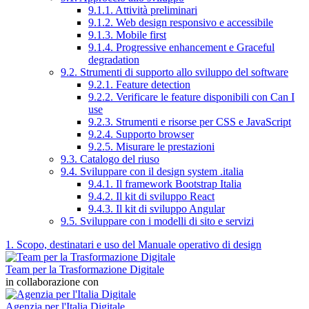
9.1.1. Attività preliminari
9.1.2. Web design responsivo e accessibile
9.1.3. Mobile first
9.1.4. Progressive enhancement e Graceful
degradation
9.2. Strumenti di supporto allo sviluppo del software
9.2.1. Feature detection
9.2.2. Verificare le feature disponibili con Can I
use
9.2.3. Strumenti e risorse per CSS e JavaScript
9.2.4. Supporto browser
9.2.5. Misurare le prestazioni
9.3. Catalogo del riuso
9.4. Sviluppare con il design system .italia
9.4.1. Il framework Bootstrap Italia
9.4.2. Il kit di sviluppo React
9.4.3. Il kit di sviluppo Angular
9.5. Sviluppare con i modelli di sito e servizi
1. Scopo, destinatari e uso del Manuale operativo di design
Team per la Trasformazione Digitale
in collaborazione con
Agenzia per l'Italia Digitale