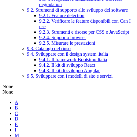
degradation
9.2. Strumenti di supporto allo sviluppo del software
9.2.1. Feature detection
9.2.2. Verificare le feature disponibili con Can I
use
9.2.3. Strumenti e risorse per CSS e JavaScript
9.2.4. Supporto browser
9.2.5. Misurare le prestazioni
9.3. Catalogo del riuso
9.4. Sviluppare con il design system .italia
9.4.1. Il framework Bootstrap Italia
9.4.2. Il kit di sviluppo React
9.4.3. Il kit di sviluppo Angular
9.5. Sviluppare con i modelli di sito e servizi
None
None
A
B
C
D
E
I
M