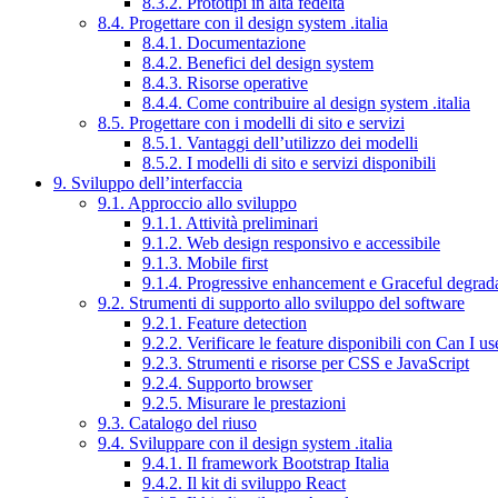
8.3.2. Prototipi in alta fedeltà
8.4. Progettare con il design system .italia
8.4.1. Documentazione
8.4.2. Benefici del design system
8.4.3. Risorse operative
8.4.4. Come contribuire al design system .italia
8.5. Progettare con i modelli di sito e servizi
8.5.1. Vantaggi dell’utilizzo dei modelli
8.5.2. I modelli di sito e servizi disponibili
9. Sviluppo dell’interfaccia
9.1. Approccio allo sviluppo
9.1.1. Attività preliminari
9.1.2. Web design responsivo e accessibile
9.1.3. Mobile first
9.1.4. Progressive enhancement e Graceful degrad
9.2. Strumenti di supporto allo sviluppo del software
9.2.1. Feature detection
9.2.2. Verificare le feature disponibili con Can I us
9.2.3. Strumenti e risorse per CSS e JavaScript
9.2.4. Supporto browser
9.2.5. Misurare le prestazioni
9.3. Catalogo del riuso
9.4. Sviluppare con il design system .italia
9.4.1. Il framework Bootstrap Italia
9.4.2. Il kit di sviluppo React