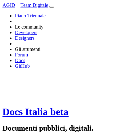
AGID
+
Team Digitale
Piano Triennale
Le community
Developers
Designers
Gli strumenti
Forum
Docs
GitHub
Docs Italia
beta
Documenti pubblici, digitali.