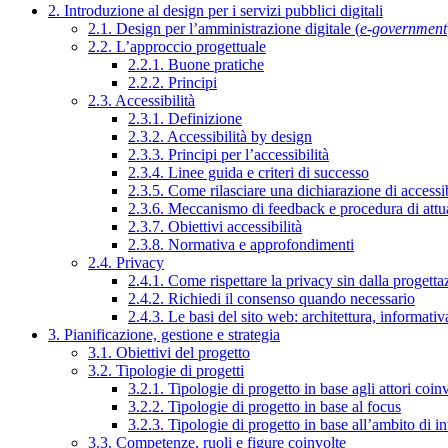
2. Introduzione al design per i servizi pubblici digitali
2.1. Design per l’amministrazione digitale (
e-government
2.2. L’approccio progettuale
2.2.1. Buone pratiche
2.2.2. Principi
2.3. Accessibilità
2.3.1. Definizione
2.3.2. Accessibilità by design
2.3.3. Principi per l’accessibilità
2.3.4. Linee guida e criteri di successo
2.3.5. Come rilasciare una dichiarazione di accessib
2.3.6. Meccanismo di feedback e procedura di attu
2.3.7. Obiettivi accessibilità
2.3.8. Normativa e approfondimenti
2.4. Privacy
2.4.1. Come rispettare la privacy sin dalla progettaz
2.4.2. Richiedi il consenso quando necessario
2.4.3. Le basi del sito web: architettura, informati
3. Pianificazione, gestione e strategia
3.1. Obiettivi del progetto
3.2. Tipologie di progetti
3.2.1. Tipologie di progetto in base agli attori coinv
3.2.2. Tipologie di progetto in base al focus
3.2.3. Tipologie di progetto in base all’ambito di i
3.3. Competenze, ruoli e figure coinvolte