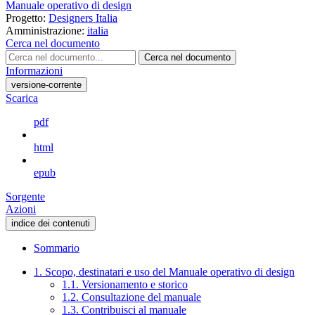
Manuale operativo di design
Progetto:
Designers Italia
Amministrazione:
italia
Cerca nel documento
Cerca nel documento
Informazioni
versione-corrente
Scarica
pdf
html
epub
Sorgente
Azioni
indice dei contenuti
Sommario
1. Scopo, destinatari e uso del Manuale operativo di design
1.1. Versionamento e storico
1.2. Consultazione del manuale
1.3. Contribuisci al manuale