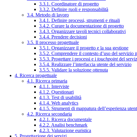
3.3.1. Coordinatore di progetto
3.3.2. Definire ruoli e responsabilità
3.4. Metodo di lavoro
3.4.1. Definire processi, strumenti e rituali
3.4.2. Curare la documentazione di progetto
3.4.3. Organizzare tavoli tecnici collaborativi
3.4.4. Prendere decisioni
3.5. Il processo progettuale
3.5.1. Organizzare il progetto e la sua gestione
3.5.2. Comprendere il contesto d’uso del servizio 
3.5.3. Progettare i processi e i
touchpoint
del servi
3.5.4. Realizzare l’interfaccia utente del servizio
3.5.5. Validare la soluzione ottenuta
4. Ricerca progettuale
4.1. Ricerca primaria
4.1.1. Interviste
4.1.2. Questionari
4.1.3. Test di usabilità
4.1.4. Web analytics
4.1.5. Strumenti di mappatura dell’esperienza uten
4.2. Ricerca secondaria
4.2.1. Ricerca documentale
4.2.2. Analisi benchmark
4.2.3. Valutazione euristica
5. Progettazione dei servizi