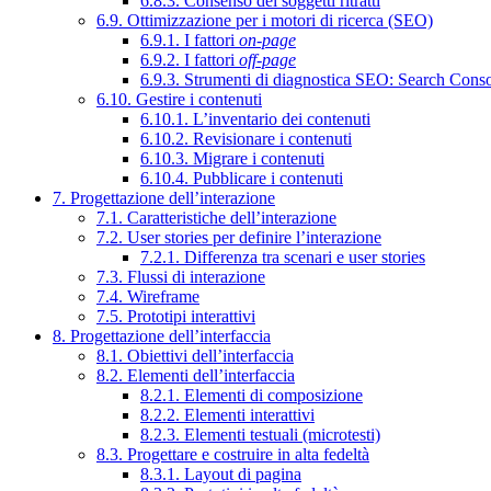
6.8.3. Consenso dei soggetti ritratti
6.9. Ottimizzazione per i motori di ricerca (SEO)
6.9.1. I fattori
on-page
6.9.2. I fattori
off-page
6.9.3. Strumenti di diagnostica SEO: Search Cons
6.10. Gestire i contenuti
6.10.1. L’inventario dei contenuti
6.10.2. Revisionare i contenuti
6.10.3. Migrare i contenuti
6.10.4. Pubblicare i contenuti
7. Progettazione dell’interazione
7.1. Caratteristiche dell’interazione
7.2. User stories per definire l’interazione
7.2.1. Differenza tra scenari e user stories
7.3. Flussi di interazione
7.4. Wireframe
7.5. Prototipi interattivi
8. Progettazione dell’interfaccia
8.1. Obiettivi dell’interfaccia
8.2. Elementi dell’interfaccia
8.2.1. Elementi di composizione
8.2.2. Elementi interattivi
8.2.3. Elementi testuali (microtesti)
8.3. Progettare e costruire in alta fedeltà
8.3.1. Layout di pagina