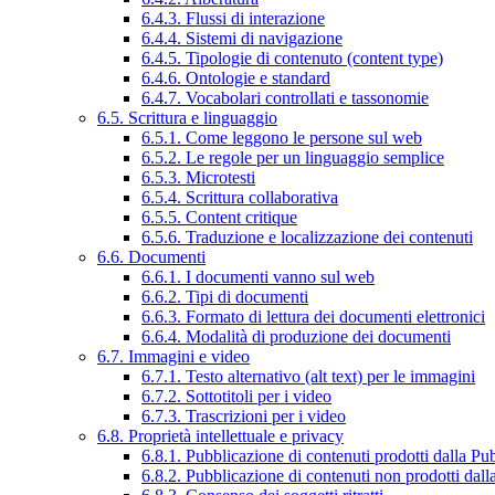
6.4.3. Flussi di interazione
6.4.4. Sistemi di navigazione
6.4.5. Tipologie di contenuto (content type)
6.4.6. Ontologie e standard
6.4.7. Vocabolari controllati e tassonomie
6.5. Scrittura e linguaggio
6.5.1. Come leggono le persone sul web
6.5.2. Le regole per un linguaggio semplice
6.5.3. Microtesti
6.5.4. Scrittura collaborativa
6.5.5. Content critique
6.5.6. Traduzione e localizzazione dei contenuti
6.6. Documenti
6.6.1. I documenti vanno sul web
6.6.2. Tipi di documenti
6.6.3. Formato di lettura dei documenti elettronici
6.6.4. Modalità di produzione dei documenti
6.7. Immagini e video
6.7.1. Testo alternativo (alt text) per le immagini
6.7.2. Sottotitoli per i video
6.7.3. Trascrizioni per i video
6.8. Proprietà intellettuale e privacy
6.8.1. Pubblicazione di contenuti prodotti dalla P
6.8.2. Pubblicazione di contenuti non prodotti dal