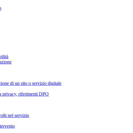
)
ilità
azione
ione di un sito o servizio digitale
va privacy, riferimenti DPO
olti nel servizio
ntervento