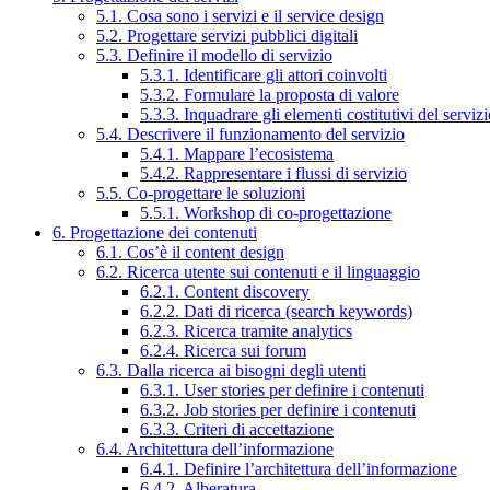
5.1. Cosa sono i servizi e il service design
5.2. Progettare servizi pubblici digitali
5.3. Definire il modello di servizio
5.3.1. Identificare gli attori coinvolti
5.3.2. Formulare la proposta di valore
5.3.3. Inquadrare gli elementi costitutivi del serviz
5.4. Descrivere il funzionamento del servizio
5.4.1. Mappare l’ecosistema
5.4.2. Rappresentare i flussi di servizio
5.5. Co-progettare le soluzioni
5.5.1. Workshop di co-progettazione
6. Progettazione dei contenuti
6.1. Cos’è il content design
6.2. Ricerca utente sui contenuti e il linguaggio
6.2.1. Content discovery
6.2.2. Dati di ricerca (search keywords)
6.2.3. Ricerca tramite analytics
6.2.4. Ricerca sui forum
6.3. Dalla ricerca ai bisogni degli utenti
6.3.1. User stories per definire i contenuti
6.3.2. Job stories per definire i contenuti
6.3.3. Criteri di accettazione
6.4. Architettura dell’informazione
6.4.1. Definire l’architettura dell’informazione
6.4.2. Alberatura