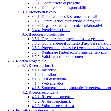
3.3.1. Coordinatore di progetto
3.3.2. Definire ruoli e responsabilità
3.4. Metodo di lavoro
3.4.1. Definire processi, strumenti e rituali
3.4.2. Curare la documentazione di progetto
3.4.3. Organizzare tavoli tecnici collaborativi
3.4.4. Prendere decisioni
3.5. Il processo progettuale
3.5.1. Organizzare il progetto e la sua gestione
3.5.2. Comprendere il contesto d’uso del servizio 
3.5.3. Progettare i processi e i
touchpoint
del servi
3.5.4. Realizzare l’interfaccia utente del servizio
3.5.5. Validare la soluzione ottenuta
4. Ricerca progettuale
4.1. Ricerca primaria
4.1.1. Interviste
4.1.2. Questionari
4.1.3. Test di usabilità
4.1.4. Web analytics
4.1.5. Strumenti di mappatura dell’esperienza uten
4.2. Ricerca secondaria
4.2.1. Ricerca documentale
4.2.2. Analisi benchmark
4.2.3. Valutazione euristica
5. Progettazione dei servizi