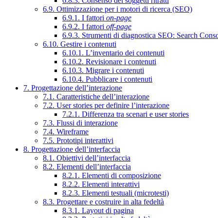
6.8.3. Consenso dei soggetti ritratti
6.9. Ottimizzazione per i motori di ricerca (SEO)
6.9.1. I fattori
on-page
6.9.2. I fattori
off-page
6.9.3. Strumenti di diagnostica SEO: Search Cons
6.10. Gestire i contenuti
6.10.1. L’inventario dei contenuti
6.10.2. Revisionare i contenuti
6.10.3. Migrare i contenuti
6.10.4. Pubblicare i contenuti
7. Progettazione dell’interazione
7.1. Caratteristiche dell’interazione
7.2. User stories per definire l’interazione
7.2.1. Differenza tra scenari e user stories
7.3. Flussi di interazione
7.4. Wireframe
7.5. Prototipi interattivi
8. Progettazione dell’interfaccia
8.1. Obiettivi dell’interfaccia
8.2. Elementi dell’interfaccia
8.2.1. Elementi di composizione
8.2.2. Elementi interattivi
8.2.3. Elementi testuali (microtesti)
8.3. Progettare e costruire in alta fedeltà
8.3.1. Layout di pagina