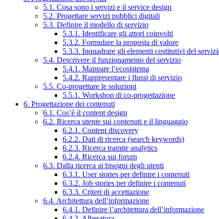
5.1. Cosa sono i servizi e il service design
5.2. Progettare servizi pubblici digitali
5.3. Definire il modello di servizio
5.3.1. Identificare gli attori coinvolti
5.3.2. Formulare la proposta di valore
5.3.3. Inquadrare gli elementi costitutivi del serviz
5.4. Descrivere il funzionamento del servizio
5.4.1. Mappare l’ecosistema
5.4.2. Rappresentare i flussi di servizio
5.5. Co-progettare le soluzioni
5.5.1. Workshop di co-progettazione
6. Progettazione dei contenuti
6.1. Cos’è il content design
6.2. Ricerca utente sui contenuti e il linguaggio
6.2.1. Content discovery
6.2.2. Dati di ricerca (search keywords)
6.2.3. Ricerca tramite analytics
6.2.4. Ricerca sui forum
6.3. Dalla ricerca ai bisogni degli utenti
6.3.1. User stories per definire i contenuti
6.3.2. Job stories per definire i contenuti
6.3.3. Criteri di accettazione
6.4. Architettura dell’informazione
6.4.1. Definire l’architettura dell’informazione
6.4.2. Alberatura