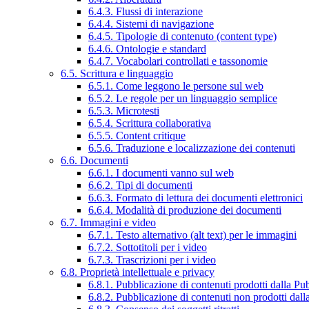
6.4.3. Flussi di interazione
6.4.4. Sistemi di navigazione
6.4.5. Tipologie di contenuto (content type)
6.4.6. Ontologie e standard
6.4.7. Vocabolari controllati e tassonomie
6.5. Scrittura e linguaggio
6.5.1. Come leggono le persone sul web
6.5.2. Le regole per un linguaggio semplice
6.5.3. Microtesti
6.5.4. Scrittura collaborativa
6.5.5. Content critique
6.5.6. Traduzione e localizzazione dei contenuti
6.6. Documenti
6.6.1. I documenti vanno sul web
6.6.2. Tipi di documenti
6.6.3. Formato di lettura dei documenti elettronici
6.6.4. Modalità di produzione dei documenti
6.7. Immagini e video
6.7.1. Testo alternativo (alt text) per le immagini
6.7.2. Sottotitoli per i video
6.7.3. Trascrizioni per i video
6.8. Proprietà intellettuale e privacy
6.8.1. Pubblicazione di contenuti prodotti dalla P
6.8.2. Pubblicazione di contenuti non prodotti dal