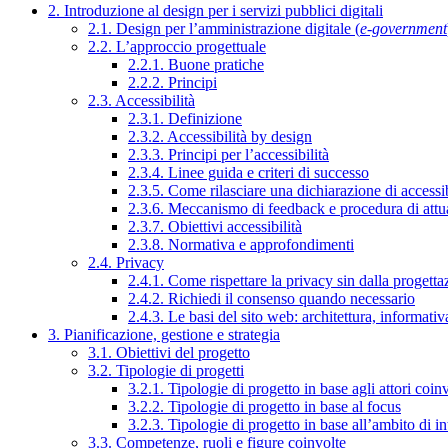
2. Introduzione al design per i servizi pubblici digitali
2.1. Design per l’amministrazione digitale (
e-government
2.2. L’approccio progettuale
2.2.1. Buone pratiche
2.2.2. Principi
2.3. Accessibilità
2.3.1. Definizione
2.3.2. Accessibilità by design
2.3.3. Principi per l’accessibilità
2.3.4. Linee guida e criteri di successo
2.3.5. Come rilasciare una dichiarazione di accessib
2.3.6. Meccanismo di feedback e procedura di attu
2.3.7. Obiettivi accessibilità
2.3.8. Normativa e approfondimenti
2.4. Privacy
2.4.1. Come rispettare la privacy sin dalla progettaz
2.4.2. Richiedi il consenso quando necessario
2.4.3. Le basi del sito web: architettura, informati
3. Pianificazione, gestione e strategia
3.1. Obiettivi del progetto
3.2. Tipologie di progetti
3.2.1. Tipologie di progetto in base agli attori coinv
3.2.2. Tipologie di progetto in base al focus
3.2.3. Tipologie di progetto in base all’ambito di i
3.3. Competenze, ruoli e figure coinvolte