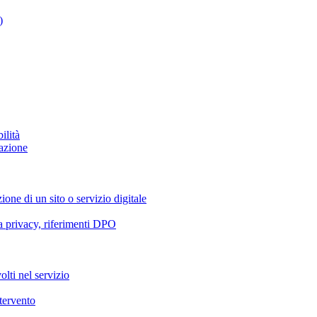
)
ilità
azione
ione di un sito o servizio digitale
va privacy, riferimenti DPO
olti nel servizio
ntervento