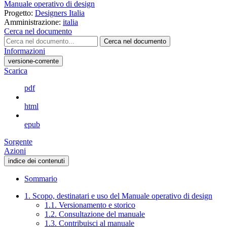
Manuale operativo di design
Progetto:
Designers Italia
Amministrazione:
italia
Cerca nel documento
Cerca nel documento
Informazioni
versione-corrente
Scarica
pdf
html
epub
Sorgente
Azioni
indice dei contenuti
Sommario
1. Scopo, destinatari e uso del Manuale operativo di design
1.1. Versionamento e storico
1.2. Consultazione del manuale
1.3. Contribuisci al manuale