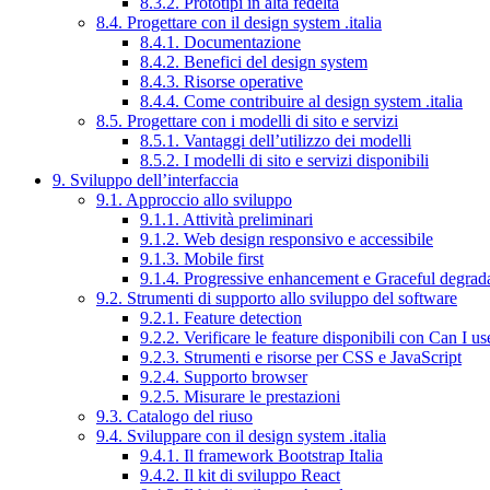
8.3.2. Prototipi in alta fedeltà
8.4. Progettare con il design system .italia
8.4.1. Documentazione
8.4.2. Benefici del design system
8.4.3. Risorse operative
8.4.4. Come contribuire al design system .italia
8.5. Progettare con i modelli di sito e servizi
8.5.1. Vantaggi dell’utilizzo dei modelli
8.5.2. I modelli di sito e servizi disponibili
9. Sviluppo dell’interfaccia
9.1. Approccio allo sviluppo
9.1.1. Attività preliminari
9.1.2. Web design responsivo e accessibile
9.1.3. Mobile first
9.1.4. Progressive enhancement e Graceful degrad
9.2. Strumenti di supporto allo sviluppo del software
9.2.1. Feature detection
9.2.2. Verificare le feature disponibili con Can I us
9.2.3. Strumenti e risorse per CSS e JavaScript
9.2.4. Supporto browser
9.2.5. Misurare le prestazioni
9.3. Catalogo del riuso
9.4. Sviluppare con il design system .italia
9.4.1. Il framework Bootstrap Italia
9.4.2. Il kit di sviluppo React