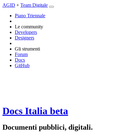
AGID
+
Team Digitale
Piano Triennale
Le community
Developers
Designers
Gli strumenti
Forum
Docs
GitHub
Docs Italia
beta
Documenti pubblici, digitali.