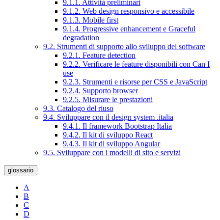
9.1.1. Attività preliminari
9.1.2. Web design responsivo e accessibile
9.1.3. Mobile first
9.1.4. Progressive enhancement e Graceful
degradation
9.2. Strumenti di supporto allo sviluppo del software
9.2.1. Feature detection
9.2.2. Verificare le feature disponibili con Can I
use
9.2.3. Strumenti e risorse per CSS e JavaScript
9.2.4. Supporto browser
9.2.5. Misurare le prestazioni
9.3. Catalogo del riuso
9.4. Sviluppare con il design system .italia
9.4.1. Il framework Bootstrap Italia
9.4.2. Il kit di sviluppo React
9.4.3. Il kit di sviluppo Angular
9.5. Sviluppare con i modelli di sito e servizi
glossario
A
B
C
D