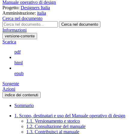
Manuale operativo di design
Progetto:
Designers Italia
Amministrazione:
italia
Cerca nel documento
Cerca nel documento
Informazioni
versione-corrente
Scarica
pdf
html
epub
Sorgente
Azioni
indice dei contenuti
Sommario
1. Scopo, destinatari e uso del Manuale operativo di design
1.1. Versionamento e storico
1.2. Consultazione del manuale
1.3. Contribuisci al manuale