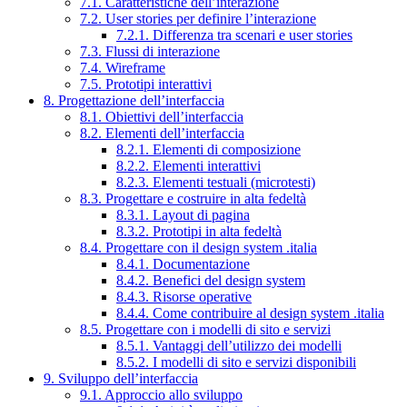
7.1. Caratteristiche dell’interazione
7.2. User stories per definire l’interazione
7.2.1. Differenza tra scenari e user stories
7.3. Flussi di interazione
7.4. Wireframe
7.5. Prototipi interattivi
8. Progettazione dell’interfaccia
8.1. Obiettivi dell’interfaccia
8.2. Elementi dell’interfaccia
8.2.1. Elementi di composizione
8.2.2. Elementi interattivi
8.2.3. Elementi testuali (microtesti)
8.3. Progettare e costruire in alta fedeltà
8.3.1. Layout di pagina
8.3.2. Prototipi in alta fedeltà
8.4. Progettare con il design system .italia
8.4.1. Documentazione
8.4.2. Benefici del design system
8.4.3. Risorse operative
8.4.4. Come contribuire al design system .italia
8.5. Progettare con i modelli di sito e servizi
8.5.1. Vantaggi dell’utilizzo dei modelli
8.5.2. I modelli di sito e servizi disponibili
9. Sviluppo dell’interfaccia
9.1. Approccio allo sviluppo