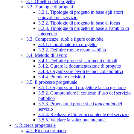
3.1. Obiettivi del progetto
3.2. Tipologie di progetti
3.2.1. Tipologie di progetto in base agli attori
coinvolti nel servizio
3.2.2. Tipologie di progetto in base al focus
3.2.3. Tipologie di progetto in base all’ambito di
intervento
3.3. Competenze, ruoli e figure coinvolte
3.3.1. Coordinatore di progetto
3.3.2. Definire ruoli e responsabilità
3.4. Metodo di lavoro
3.4.1. Definire processi, strumenti e rituali
3.4.2. Curare la documentazione di progetto
3.4.3. Organizzare tavoli tecnici collaborativi
3.4.4. Prendere decisioni
3.5. Il processo progettuale
3.5.1. Organizzare il progetto e la sua gestione
3.5.2. Comprendere il contesto d’uso del servizio
pubblico
3.5.3. Progettare i processi e i
touchpoint
del
servizio
3.5.4. Realizzare l’interfaccia utente del servizio
3.5.5. Validare la soluzione ottenuta
4. Ricerca progettuale
4.1. Ricerca primaria