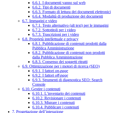
6.6.1. I documenti vanno sul web
6.6.2. Tipi di documenti
6.6.3. Formato di lettura dei documenti elettronici
6.6.4. Modalità di produzione dei documenti
6.7. Immagini e video
6.7.1. Testo alternativo (alt text) per le immagini
6.7.2. Sottotitoli per i video
6.7.3. Trascrizioni per i video
6.8. Proprietà intellettuale e privacy
6.8.1. Pubblicazione di contenuti prodotti dalla
Pubblica Amministrazione
6.8.2. Pubblicazione di contenuti non prodotti
dalla Pubblica Amministrazione
6.8.3. Consenso dei soggetti ritratti
6.9. Ottimizzazione per i motori di ricerca (SEO)
6.9.1. I fattori
on-page
6.9.2. I fattori
off-page
6.9.3. Strumenti di diagnostica SEO: Search
Console
6.10. Gestire i contenuti
6.10.1. L’inventario dei contenuti
6.10.2. Revisionare i contenuti
6.10.3. Migrare i contenuti
6.10.4. Pubblicare i contenuti
7. Progettazione dell’interazione