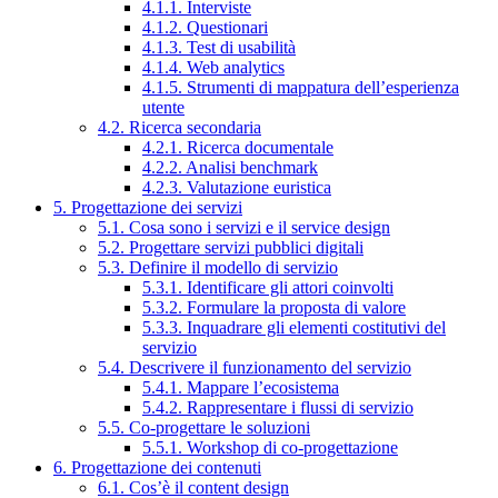
4.1.1. Interviste
4.1.2. Questionari
4.1.3. Test di usabilità
4.1.4. Web analytics
4.1.5. Strumenti di mappatura dell’esperienza
utente
4.2. Ricerca secondaria
4.2.1. Ricerca documentale
4.2.2. Analisi benchmark
4.2.3. Valutazione euristica
5. Progettazione dei servizi
5.1. Cosa sono i servizi e il service design
5.2. Progettare servizi pubblici digitali
5.3. Definire il modello di servizio
5.3.1. Identificare gli attori coinvolti
5.3.2. Formulare la proposta di valore
5.3.3. Inquadrare gli elementi costitutivi del
servizio
5.4. Descrivere il funzionamento del servizio
5.4.1. Mappare l’ecosistema
5.4.2. Rappresentare i flussi di servizio
5.5. Co-progettare le soluzioni
5.5.1. Workshop di co-progettazione
6. Progettazione dei contenuti
6.1. Cos’è il content design