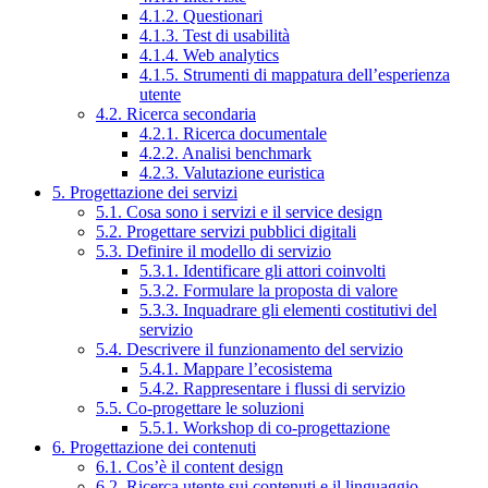
4.1.2. Questionari
4.1.3. Test di usabilità
4.1.4. Web analytics
4.1.5. Strumenti di mappatura dell’esperienza
utente
4.2. Ricerca secondaria
4.2.1. Ricerca documentale
4.2.2. Analisi benchmark
4.2.3. Valutazione euristica
5. Progettazione dei servizi
5.1. Cosa sono i servizi e il service design
5.2. Progettare servizi pubblici digitali
5.3. Definire il modello di servizio
5.3.1. Identificare gli attori coinvolti
5.3.2. Formulare la proposta di valore
5.3.3. Inquadrare gli elementi costitutivi del
servizio
5.4. Descrivere il funzionamento del servizio
5.4.1. Mappare l’ecosistema
5.4.2. Rappresentare i flussi di servizio
5.5. Co-progettare le soluzioni
5.5.1. Workshop di co-progettazione
6. Progettazione dei contenuti
6.1. Cos’è il content design
6.2. Ricerca utente sui contenuti e il linguaggio