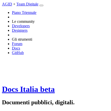
AGID
+
Team Digitale
Piano Triennale
Le community
Developers
Designers
Gli strumenti
Forum
Docs
GitHub
Docs Italia
beta
Documenti pubblici, digitali.