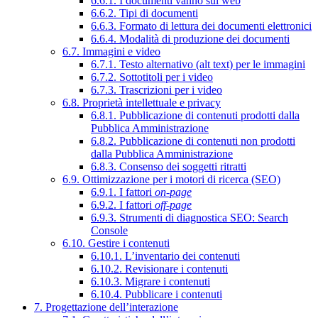
6.6.1. I documenti vanno sul web
6.6.2. Tipi di documenti
6.6.3. Formato di lettura dei documenti elettronici
6.6.4. Modalità di produzione dei documenti
6.7. Immagini e video
6.7.1. Testo alternativo (alt text) per le immagini
6.7.2. Sottotitoli per i video
6.7.3. Trascrizioni per i video
6.8. Proprietà intellettuale e privacy
6.8.1. Pubblicazione di contenuti prodotti dalla
Pubblica Amministrazione
6.8.2. Pubblicazione di contenuti non prodotti
dalla Pubblica Amministrazione
6.8.3. Consenso dei soggetti ritratti
6.9. Ottimizzazione per i motori di ricerca (SEO)
6.9.1. I fattori
on-page
6.9.2. I fattori
off-page
6.9.3. Strumenti di diagnostica SEO: Search
Console
6.10. Gestire i contenuti
6.10.1. L’inventario dei contenuti
6.10.2. Revisionare i contenuti
6.10.3. Migrare i contenuti
6.10.4. Pubblicare i contenuti
7. Progettazione dell’interazione