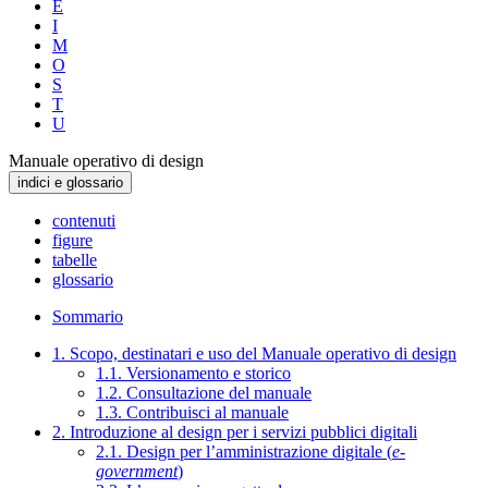
E
I
M
O
S
T
U
Manuale operativo di design
indici e glossario
contenuti
figure
tabelle
glossario
Sommario
1. Scopo, destinatari e uso del Manuale operativo di design
1.1. Versionamento e storico
1.2. Consultazione del manuale
1.3. Contribuisci al manuale
2. Introduzione al design per i servizi pubblici digitali
2.1. Design per l’amministrazione digitale (
e-
government
)