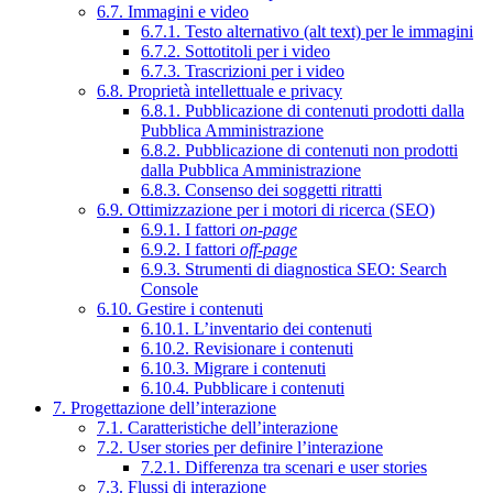
6.7. Immagini e video
6.7.1. Testo alternativo (alt text) per le immagini
6.7.2. Sottotitoli per i video
6.7.3. Trascrizioni per i video
6.8. Proprietà intellettuale e privacy
6.8.1. Pubblicazione di contenuti prodotti dalla
Pubblica Amministrazione
6.8.2. Pubblicazione di contenuti non prodotti
dalla Pubblica Amministrazione
6.8.3. Consenso dei soggetti ritratti
6.9. Ottimizzazione per i motori di ricerca (SEO)
6.9.1. I fattori
on-page
6.9.2. I fattori
off-page
6.9.3. Strumenti di diagnostica SEO: Search
Console
6.10. Gestire i contenuti
6.10.1. L’inventario dei contenuti
6.10.2. Revisionare i contenuti
6.10.3. Migrare i contenuti
6.10.4. Pubblicare i contenuti
7. Progettazione dell’interazione
7.1. Caratteristiche dell’interazione
7.2. User stories per definire l’interazione
7.2.1. Differenza tra scenari e user stories
7.3. Flussi di interazione