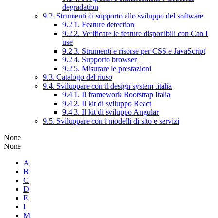
degradation
9.2. Strumenti di supporto allo sviluppo del software
9.2.1. Feature detection
9.2.2. Verificare le feature disponibili con Can I
use
9.2.3. Strumenti e risorse per CSS e JavaScript
9.2.4. Supporto browser
9.2.5. Misurare le prestazioni
9.3. Catalogo del riuso
9.4. Sviluppare con il design system .italia
9.4.1. Il framework Bootstrap Italia
9.4.2. Il kit di sviluppo React
9.4.3. Il kit di sviluppo Angular
9.5. Sviluppare con i modelli di sito e servizi
None
None
A
B
C
D
E
I
M