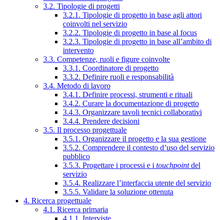
3.2. Tipologie di progetti
3.2.1. Tipologie di progetto in base agli attori
coinvolti nel servizio
3.2.2. Tipologie di progetto in base al focus
3.2.3. Tipologie di progetto in base all’ambito di
intervento
3.3. Competenze, ruoli e figure coinvolte
3.3.1. Coordinatore di progetto
3.3.2. Definire ruoli e responsabilità
3.4. Metodo di lavoro
3.4.1. Definire processi, strumenti e rituali
3.4.2. Curare la documentazione di progetto
3.4.3. Organizzare tavoli tecnici collaborativi
3.4.4. Prendere decisioni
3.5. Il processo progettuale
3.5.1. Organizzare il progetto e la sua gestione
3.5.2. Comprendere il contesto d’uso del servizio
pubblico
3.5.3. Progettare i processi e i
touchpoint
del
servizio
3.5.4. Realizzare l’interfaccia utente del servizio
3.5.5. Validare la soluzione ottenuta
4. Ricerca progettuale
4.1. Ricerca primaria
4.1.1. Interviste