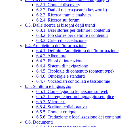
6.2.1. Content discovery
6.2.2. Dati di ricerca (search keywords)
6.2.3. Ricerca tramite analytics
6.2.4. Ricerca sui forum
6.3. Dalla ricerca ai bisogni degli utenti
6.3.1. User stories per definire i contenuti
6.3.2. Job stories per definire i contenuti
6.3.3. Criteri di accettazione
6.4. Architettura dell’informazione
6.4.1. Definire l’architettura dell’informazione
6.4.2. Alberatura
6.4.3. Flussi di interazione
6.4.4. Sistemi di navigazione
6.4.5. Tipologie di contenuto (content type)
6.4.6. Ontologie e standard
6.4.7. Vocabolari controllati e tassonomie
6.5. Scrittura e linguaggio
6.5.1. Come leggono le persone sul web
6.5.2. Le regole per un linguaggio semplice
6.5.3. Microtesti
6.5.4. Scrittura collaborativa
6.5.5. Content critique
6.5.6. Traduzione e localizzazione dei contenuti
6.6. Documenti