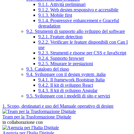
9.1.1. Attività preliminari
9.1.2. Web design responsivo e accessibile
9.1.3. Mobile first
9.1.4. Progressive enhancement e Graceful
degradation
9.2. Strumenti di supporto allo sviluppo del software
9.2.1. Feature detection
9.2.2. Verificare le feature disponibili con Can I
use
9.2.3. Strumenti e risorse per CSS e JavaScript
9.2.4. Supporto browser
9.2.5. Misurare le prestazioni
9.3. Catalogo del riuso
9.4. Sviluppare con il design system .italia
9.4.1. Il framework Bootstrap Italia
9.4.2. Il kit di sviluppo React
9.4.3. Il kit di sviluppo Angular
9.5. Sviluppare con i modelli di sito e servizi
1. Scopo, destinatari e uso del Manuale operativo di design
Team per la Trasformazione Digitale
in collaborazione con
Agenzia per l'Italia Digitale