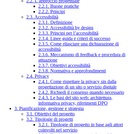
2.2. L’approccio progettuale
2.2.1. Buone pratiche
2.2.2. Principi
2.3. Accessibilità
2.3.1. Definizione
2.3.2. Accessibilità by design
2.3.3. Principi per l’accessibilità
2.3.4. Linee guida e criteri di successo
2.3.5. Come rilasciare una dichiarazione di
accessibilità
2.3.6. Meccanismo di feedback e procedura di
attuazione
2.3.7. Obiettivi accessibilità
2.3.8. Normativa e approfondimenti
2.4. Privacy
2.4.1. Come rispettare la privacy sin dalla
progettazione di un sito o servizio digitale
2.4.2. Richiedi il consenso quando necessario
2.4.3. Le basi del sito web: architettura,
informativa privacy, riferimenti DPO
3. Pianificazione, gestione e strategia
3.1. Obiettivi del progetto
3.2. Tipologie di progetti
3.2.1. Tipologie di progetto in base agli attori
coinvolti nel servizio