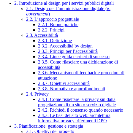
2. Introduzione al design per i servizi pubblici digitali
2.1. Design per l’amministrazione digitale (
e-
government
)
2.2. L’approccio progettuale
2.2.1. Buone pratiche
2.2.2. Principi
2.3. Accessibilità
2.3.1. Definizione
2.3.2. Accessibilità by design
2.3.3. Principi per l’accessibilità
2.3.4. Linee guida e criteri di successo
2.3.5. Come rilasciare una dichiarazione di
accessibilità
2.3.6. Meccanismo di feedback e procedura di
attuazione
2.3.7. Obiettivi accessibilità
2.3.8. Normativa e approfondimenti
2.4. Privacy
2.4.1. Come rispettare la privacy sin dalla
progettazione di un sito o servizio digitale
2.4.2. Richiedi il consenso quando necessario
2.4.3. Le basi del sito web: architettura,
informativa privacy, riferimenti DPO
3. Pianificazione, gestione e strategia
3.1. Obiettivi del progetto