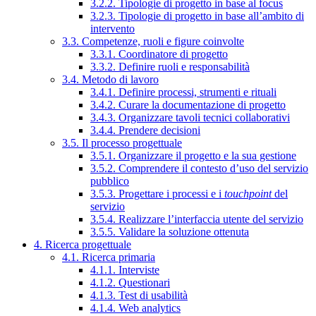
3.2.2. Tipologie di progetto in base al focus
3.2.3. Tipologie di progetto in base all’ambito di
intervento
3.3. Competenze, ruoli e figure coinvolte
3.3.1. Coordinatore di progetto
3.3.2. Definire ruoli e responsabilità
3.4. Metodo di lavoro
3.4.1. Definire processi, strumenti e rituali
3.4.2. Curare la documentazione di progetto
3.4.3. Organizzare tavoli tecnici collaborativi
3.4.4. Prendere decisioni
3.5. Il processo progettuale
3.5.1. Organizzare il progetto e la sua gestione
3.5.2. Comprendere il contesto d’uso del servizio
pubblico
3.5.3. Progettare i processi e i
touchpoint
del
servizio
3.5.4. Realizzare l’interfaccia utente del servizio
3.5.5. Validare la soluzione ottenuta
4. Ricerca progettuale
4.1. Ricerca primaria
4.1.1. Interviste
4.1.2. Questionari
4.1.3. Test di usabilità
4.1.4. Web analytics