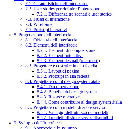
7.1. Caratteristiche dell’interazione
7.2. User stories per definire l’interazione
7.2.1. Differenza tra scenari e user stories
7.3. Flussi di interazione
7.4. Wireframe
7.5. Prototipi interattivi
8. Progettazione dell’interfaccia
8.1. Obiettivi dell’interfaccia
8.2. Elementi dell’interfaccia
8.2.1. Elementi di composizione
8.2.2. Elementi interattivi
8.2.3. Elementi testuali (microtesti)
8.3. Progettare e costruire in alta fedeltà
8.3.1. Layout di pagina
8.3.2. Prototipi in alta fedeltà
8.4. Progettare con il design system .italia
8.4.1. Documentazione
8.4.2. Benefici del design system
8.4.3. Risorse operative
8.4.4. Come contribuire al design system .italia
8.5. Progettare con i modelli di sito e servizi
8.5.1. Vantaggi dell’utilizzo dei modelli
8.5.2. I modelli di sito e servizi disponibili
9. Sviluppo dell’interfaccia
9.1. Approccio allo sviluppo