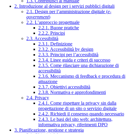
1.3. Contribuisci al manuale
2. Introduzione al design per i servizi pubblici digitali
2.1. Design per l’amministrazione digitale (
e-
government
)
2.2. L’approccio progettuale
2.2.1. Buone pratiche
2.2.2. Principi
2.3. Accessibilità
2.3.1. Definizione
2.3.2. Accessibilità by design
2.3.3. Principi per l’accessibilità
2.3.4. Linee guida e criteri di successo
2.3.5. Come rilasciare una dichiarazione di
accessibilità
2.3.6. Meccanismo di feedback e procedura di
attuazione
2.3.7. Obiettivi accessibilità
2.3.8. Normativa e approfondimenti
2.4. Privacy
2.4.1. Come rispettare la privacy sin dalla
progettazione di un sito o servizio digitale
2.4.2. Richiedi il consenso quando necessario
2.4.3. Le basi del sito web: architettura,
informativa privacy, riferimenti DPO
3. Pianificazione, gestione e strategia