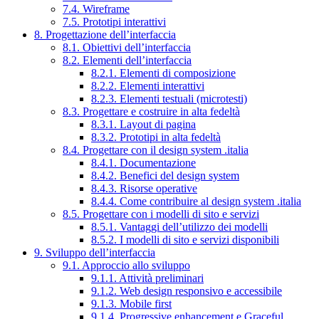
7.4. Wireframe
7.5. Prototipi interattivi
8. Progettazione dell’interfaccia
8.1. Obiettivi dell’interfaccia
8.2. Elementi dell’interfaccia
8.2.1. Elementi di composizione
8.2.2. Elementi interattivi
8.2.3. Elementi testuali (microtesti)
8.3. Progettare e costruire in alta fedeltà
8.3.1. Layout di pagina
8.3.2. Prototipi in alta fedeltà
8.4. Progettare con il design system .italia
8.4.1. Documentazione
8.4.2. Benefici del design system
8.4.3. Risorse operative
8.4.4. Come contribuire al design system .italia
8.5. Progettare con i modelli di sito e servizi
8.5.1. Vantaggi dell’utilizzo dei modelli
8.5.2. I modelli di sito e servizi disponibili
9. Sviluppo dell’interfaccia
9.1. Approccio allo sviluppo
9.1.1. Attività preliminari
9.1.2. Web design responsivo e accessibile
9.1.3. Mobile first
9.1.4. Progressive enhancement e Graceful