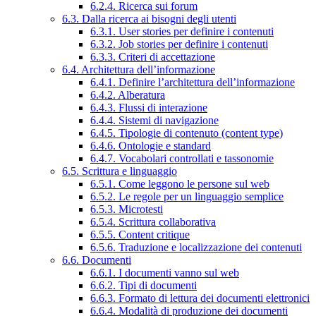
6.2.4. Ricerca sui forum
6.3. Dalla ricerca ai bisogni degli utenti
6.3.1. User stories per definire i contenuti
6.3.2. Job stories per definire i contenuti
6.3.3. Criteri di accettazione
6.4. Architettura dell’informazione
6.4.1. Definire l’architettura dell’informazione
6.4.2. Alberatura
6.4.3. Flussi di interazione
6.4.4. Sistemi di navigazione
6.4.5. Tipologie di contenuto (content type)
6.4.6. Ontologie e standard
6.4.7. Vocabolari controllati e tassonomie
6.5. Scrittura e linguaggio
6.5.1. Come leggono le persone sul web
6.5.2. Le regole per un linguaggio semplice
6.5.3. Microtesti
6.5.4. Scrittura collaborativa
6.5.5. Content critique
6.5.6. Traduzione e localizzazione dei contenuti
6.6. Documenti
6.6.1. I documenti vanno sul web
6.6.2. Tipi di documenti
6.6.3. Formato di lettura dei documenti elettronici
6.6.4. Modalità di produzione dei documenti