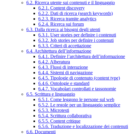
6.2. Ricerca utente sui contenuti e il linguaggio
6.2.1. Content discovery
6.2.2. Dati di ricerca (search keywords)
6.2.3. Ricerca tramite analytics
6.2.4. Ricerca sui forum
6.3. Dalla ricerca ai bisogni degli utenti
6.3.1. User stories per definire i contenuti
6.3.2. Job stories per definire i contenuti
6.3.3. Criteri di accettazione
6.4. Architettura dell’informazione
6.4.1. Definire l’architettura dell’informazione
6.4.2. Alberatura
6.4.3. Flussi di interazione
6.4.4. Sistemi di navigazione
6.4.5. Tipologie di contenuto (content type)
6.4.6. Ontologie e standard
6.4.7. Vocabolari controllati e tassonomie
6.5. Scrittura e linguaggio
6.5.1. Come leggono le persone sul web
6.5.2. Le regole per un linguaggio semplice
6.5.3. Microtesti
6.5.4. Scrittura collaborativa
6.5.5. Content critique
6.5.6. Traduzione e localizzazione dei contenuti
6.6. Documenti