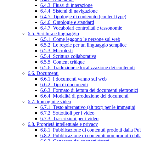
6.4.3. Flussi di interazione
6.4.4. Sistemi di navigazione
6.4.5. Tipologie di contenuto (content type)
6.4.6. Ontologie e standard
6.4.7. Vocabolari controllati e tassonomie
6.5. Scrittura e linguaggio
6.5.1. Come leggono le persone sul web
6.5.2. Le regole per un linguaggio semplice
6.5.3. Microtesti
6.5.4. Scrittura collaborativa
6.5.5. Content critique
6.5.6. Traduzione e localizzazione dei contenuti
6.6. Documenti
6.6.1. I documenti vanno sul web
6.6.2. Tipi di documenti
6.6.3. Formato di lettura dei documenti elettronici
6.6.4. Modalità di produzione dei documenti
6.7. Immagini e video
6.7.1. Testo alternativo (alt text) per le immagini
6.7.2. Sottotitoli per i video
6.7.3. Trascrizioni per i video
6.8. Proprietà intellettuale e privacy
6.8.1. Pubblicazione di contenuti prodotti dalla P
6.8.2. Pubblicazione di contenuti non prodotti dal