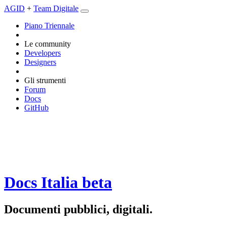
AGID
+
Team Digitale
Piano Triennale
Le community
Developers
Designers
Gli strumenti
Forum
Docs
GitHub
Docs Italia
beta
Documenti pubblici, digitali.