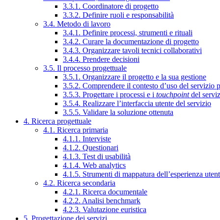
3.3.1. Coordinatore di progetto
3.3.2. Definire ruoli e responsabilità
3.4. Metodo di lavoro
3.4.1. Definire processi, strumenti e rituali
3.4.2. Curare la documentazione di progetto
3.4.3. Organizzare tavoli tecnici collaborativi
3.4.4. Prendere decisioni
3.5. Il processo progettuale
3.5.1. Organizzare il progetto e la sua gestione
3.5.2. Comprendere il contesto d’uso del servizio 
3.5.3. Progettare i processi e i
touchpoint
del servi
3.5.4. Realizzare l’interfaccia utente del servizio
3.5.5. Validare la soluzione ottenuta
4. Ricerca progettuale
4.1. Ricerca primaria
4.1.1. Interviste
4.1.2. Questionari
4.1.3. Test di usabilità
4.1.4. Web analytics
4.1.5. Strumenti di mappatura dell’esperienza uten
4.2. Ricerca secondaria
4.2.1. Ricerca documentale
4.2.2. Analisi benchmark
4.2.3. Valutazione euristica
5. Progettazione dei servizi