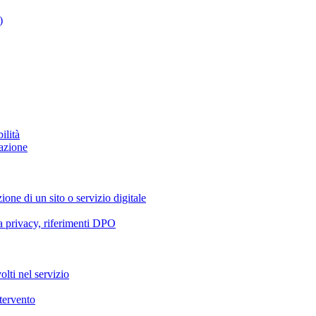
)
ilità
azione
ione di un sito o servizio digitale
va privacy, riferimenti DPO
olti nel servizio
ntervento