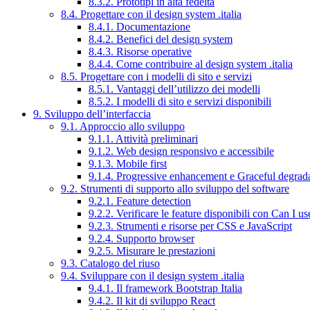
8.3.2. Prototipi in alta fedeltà
8.4. Progettare con il design system .italia
8.4.1. Documentazione
8.4.2. Benefici del design system
8.4.3. Risorse operative
8.4.4. Come contribuire al design system .italia
8.5. Progettare con i modelli di sito e servizi
8.5.1. Vantaggi dell’utilizzo dei modelli
8.5.2. I modelli di sito e servizi disponibili
9. Sviluppo dell’interfaccia
9.1. Approccio allo sviluppo
9.1.1. Attività preliminari
9.1.2. Web design responsivo e accessibile
9.1.3. Mobile first
9.1.4. Progressive enhancement e Graceful degrad
9.2. Strumenti di supporto allo sviluppo del software
9.2.1. Feature detection
9.2.2. Verificare le feature disponibili con Can I us
9.2.3. Strumenti e risorse per CSS e JavaScript
9.2.4. Supporto browser
9.2.5. Misurare le prestazioni
9.3. Catalogo del riuso
9.4. Sviluppare con il design system .italia
9.4.1. Il framework Bootstrap Italia
9.4.2. Il kit di sviluppo React