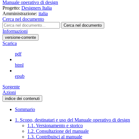
Manuale operativo di design
Progetto:
Designers Italia
Amministrazione:
italia
Cerca nel documento
Cerca nel documento
Informazioni
versione-corrente
Scarica
pdf
html
epub
Sorgente
Azioni
indice dei contenuti
Sommario
1. Scopo, destinatari e uso del Manuale operativo di design
1.1. Versionamento e storico
1.2. Consultazione del manuale
1.3. Contribuisci al manuale