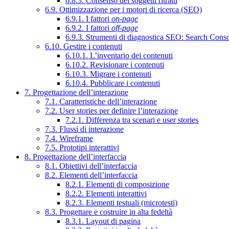
6.8.3. Consenso dei soggetti ritratti
6.9. Ottimizzazione per i motori di ricerca (SEO)
6.9.1. I fattori
on-page
6.9.2. I fattori
off-page
6.9.3. Strumenti di diagnostica SEO: Search Cons
6.10. Gestire i contenuti
6.10.1. L’inventario dei contenuti
6.10.2. Revisionare i contenuti
6.10.3. Migrare i contenuti
6.10.4. Pubblicare i contenuti
7. Progettazione dell’interazione
7.1. Caratteristiche dell’interazione
7.2. User stories per definire l’interazione
7.2.1. Differenza tra scenari e user stories
7.3. Flussi di interazione
7.4. Wireframe
7.5. Prototipi interattivi
8. Progettazione dell’interfaccia
8.1. Obiettivi dell’interfaccia
8.2. Elementi dell’interfaccia
8.2.1. Elementi di composizione
8.2.2. Elementi interattivi
8.2.3. Elementi testuali (microtesti)
8.3. Progettare e costruire in alta fedeltà
8.3.1. Layout di pagina