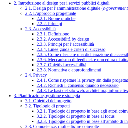
2. Introduzione al design per i servizi pubblici digitali
2.1. Design per l’amministrazione digitale (
e-government
2.2. L’approccio progettuale
2.2.1. Buone pratiche
2.2.2. Principi
2.3. Accessibilità
2.3.1. Definizione
2.3.2. Accessibilità by design
2.3.3. Principi per l’accessibilità
2.3.4. Linee guida e criteri di successo
2.3.5. Come rilasciare una dichiarazione di accessib
2.3.6. Meccanismo di feedback e procedura di attu
2.3.7. Obiettivi accessibilità
2.3.8. Normativa e approfondimenti
2.4. Privacy
2.4.1. Come rispettare la privacy sin dalla progettaz
2.4.2. Richiedi il consenso quando necessario
2.4.3. Le basi del sito web: architettura, informati
3. Pianificazione, gestione e strategia
3.1. Obiettivi del progetto
3.2. Tipologie di progetti
3.2.1. Tipologie di progetto in base agli attori coinv
3.2.2. Tipologie di progetto in base al focus
3.2.3. Tipologie di progetto in base all’ambito di i
3.3. Competenze, ruoli e figure coinvolte