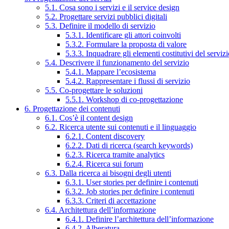
5.1. Cosa sono i servizi e il service design
5.2. Progettare servizi pubblici digitali
5.3. Definire il modello di servizio
5.3.1. Identificare gli attori coinvolti
5.3.2. Formulare la proposta di valore
5.3.3. Inquadrare gli elementi costitutivi del serviz
5.4. Descrivere il funzionamento del servizio
5.4.1. Mappare l’ecosistema
5.4.2. Rappresentare i flussi di servizio
5.5. Co-progettare le soluzioni
5.5.1. Workshop di co-progettazione
6. Progettazione dei contenuti
6.1. Cos’è il content design
6.2. Ricerca utente sui contenuti e il linguaggio
6.2.1. Content discovery
6.2.2. Dati di ricerca (search keywords)
6.2.3. Ricerca tramite analytics
6.2.4. Ricerca sui forum
6.3. Dalla ricerca ai bisogni degli utenti
6.3.1. User stories per definire i contenuti
6.3.2. Job stories per definire i contenuti
6.3.3. Criteri di accettazione
6.4. Architettura dell’informazione
6.4.1. Definire l’architettura dell’informazione
6.4.2. Alberatura