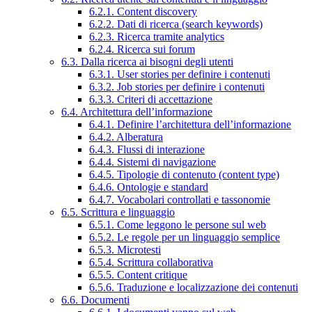
6.2.1. Content discovery
6.2.2. Dati di ricerca (search keywords)
6.2.3. Ricerca tramite analytics
6.2.4. Ricerca sui forum
6.3. Dalla ricerca ai bisogni degli utenti
6.3.1. User stories per definire i contenuti
6.3.2. Job stories per definire i contenuti
6.3.3. Criteri di accettazione
6.4. Architettura dell’informazione
6.4.1. Definire l’architettura dell’informazione
6.4.2. Alberatura
6.4.3. Flussi di interazione
6.4.4. Sistemi di navigazione
6.4.5. Tipologie di contenuto (content type)
6.4.6. Ontologie e standard
6.4.7. Vocabolari controllati e tassonomie
6.5. Scrittura e linguaggio
6.5.1. Come leggono le persone sul web
6.5.2. Le regole per un linguaggio semplice
6.5.3. Microtesti
6.5.4. Scrittura collaborativa
6.5.5. Content critique
6.5.6. Traduzione e localizzazione dei contenuti
6.6. Documenti