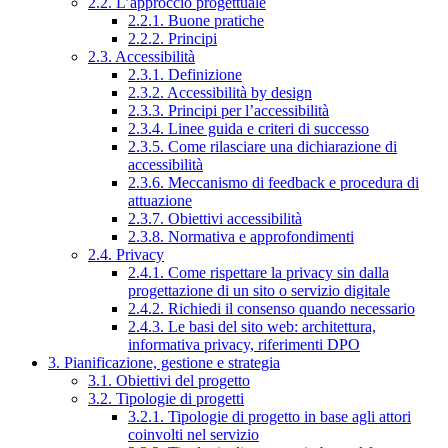
2.2. L’approccio progettuale
2.2.1. Buone pratiche
2.2.2. Principi
2.3. Accessibilità
2.3.1. Definizione
2.3.2. Accessibilità by design
2.3.3. Principi per l’accessibilità
2.3.4. Linee guida e criteri di successo
2.3.5. Come rilasciare una dichiarazione di
accessibilità
2.3.6. Meccanismo di feedback e procedura di
attuazione
2.3.7. Obiettivi accessibilità
2.3.8. Normativa e approfondimenti
2.4. Privacy
2.4.1. Come rispettare la privacy sin dalla
progettazione di un sito o servizio digitale
2.4.2. Richiedi il consenso quando necessario
2.4.3. Le basi del sito web: architettura,
informativa privacy, riferimenti DPO
3. Pianificazione, gestione e strategia
3.1. Obiettivi del progetto
3.2. Tipologie di progetti
3.2.1. Tipologie di progetto in base agli attori
coinvolti nel servizio