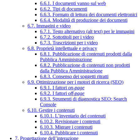
6.6.1. I documenti vanno sul web
6.6.2. Tipi di documenti
6.6.3. Formato di lettura dei documenti elettronici
6.6.4. Modalità di produzione dei documenti
6.7. Immagini e video
6.7.1. Testo alternativo (alt text) per le immagini
6.7.2. Sottotitoli per i video
6.7.3. Trascrizioni per i video
6.8. Proprietà intellettuale e privacy
6.8.1. Pubblicazione di contenuti prodotti dalla
Pubblica Amministrazione
6.8.2. Pubblicazione di contenuti non prodotti
dalla Pubblica Amministrazione
6.8.3. Consenso dei soggetti ritratti
6.9. Ottimizzazione per i motori di ricerca (SEO)
6.9.1. I fattori
on-page
6.9.2. I fattori
off-page
6.9.3. Strumenti di diagnostica SEO: Search
Console
6.10. Gestire i contenuti
6.10.1. L’inventario dei contenuti
6.10.2. Revisionare i contenuti
6.10.3. Migrare i contenuti
6.10.4. Pubblicare i contenuti
7. Progettazione dell’interazione