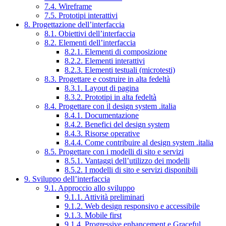
7.4. Wireframe
7.5. Prototipi interattivi
8. Progettazione dell’interfaccia
8.1. Obiettivi dell’interfaccia
8.2. Elementi dell’interfaccia
8.2.1. Elementi di composizione
8.2.2. Elementi interattivi
8.2.3. Elementi testuali (microtesti)
8.3. Progettare e costruire in alta fedeltà
8.3.1. Layout di pagina
8.3.2. Prototipi in alta fedeltà
8.4. Progettare con il design system .italia
8.4.1. Documentazione
8.4.2. Benefici del design system
8.4.3. Risorse operative
8.4.4. Come contribuire al design system .italia
8.5. Progettare con i modelli di sito e servizi
8.5.1. Vantaggi dell’utilizzo dei modelli
8.5.2. I modelli di sito e servizi disponibili
9. Sviluppo dell’interfaccia
9.1. Approccio allo sviluppo
9.1.1. Attività preliminari
9.1.2. Web design responsivo e accessibile
9.1.3. Mobile first
9.1.4. Progressive enhancement e Graceful