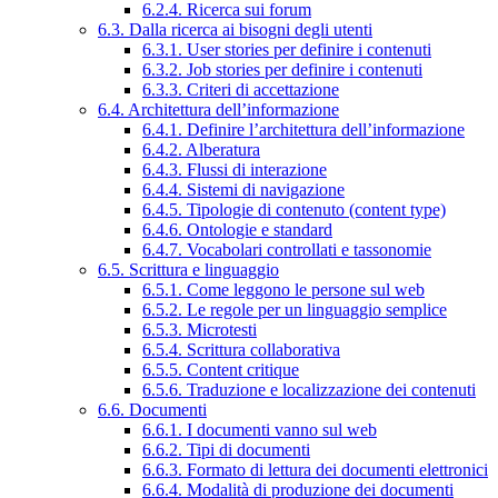
6.2.4. Ricerca sui forum
6.3. Dalla ricerca ai bisogni degli utenti
6.3.1. User stories per definire i contenuti
6.3.2. Job stories per definire i contenuti
6.3.3. Criteri di accettazione
6.4. Architettura dell’informazione
6.4.1. Definire l’architettura dell’informazione
6.4.2. Alberatura
6.4.3. Flussi di interazione
6.4.4. Sistemi di navigazione
6.4.5. Tipologie di contenuto (content type)
6.4.6. Ontologie e standard
6.4.7. Vocabolari controllati e tassonomie
6.5. Scrittura e linguaggio
6.5.1. Come leggono le persone sul web
6.5.2. Le regole per un linguaggio semplice
6.5.3. Microtesti
6.5.4. Scrittura collaborativa
6.5.5. Content critique
6.5.6. Traduzione e localizzazione dei contenuti
6.6. Documenti
6.6.1. I documenti vanno sul web
6.6.2. Tipi di documenti
6.6.3. Formato di lettura dei documenti elettronici
6.6.4. Modalità di produzione dei documenti