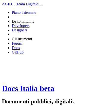
AGID
+
Team Digitale
Piano Triennale
Le community
Developers
Designers
Gli strumenti
Forum
Docs
GitHub
Docs Italia
beta
Documenti pubblici, digitali.