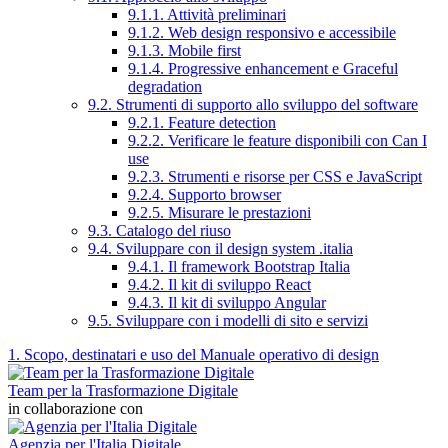
9.1.1. Attività preliminari
9.1.2. Web design responsivo e accessibile
9.1.3. Mobile first
9.1.4. Progressive enhancement e Graceful
degradation
9.2. Strumenti di supporto allo sviluppo del software
9.2.1. Feature detection
9.2.2. Verificare le feature disponibili con Can I
use
9.2.3. Strumenti e risorse per CSS e JavaScript
9.2.4. Supporto browser
9.2.5. Misurare le prestazioni
9.3. Catalogo del riuso
9.4. Sviluppare con il design system .italia
9.4.1. Il framework Bootstrap Italia
9.4.2. Il kit di sviluppo React
9.4.3. Il kit di sviluppo Angular
9.5. Sviluppare con i modelli di sito e servizi
1. Scopo, destinatari e uso del Manuale operativo di design
Team per la Trasformazione Digitale
in collaborazione con
Agenzia per l'Italia Digitale