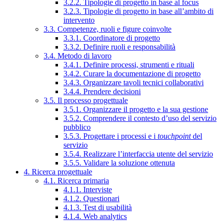
3.2.2. Tipologie di progetto in base al focus
3.2.3. Tipologie di progetto in base all’ambito di
intervento
3.3. Competenze, ruoli e figure coinvolte
3.3.1. Coordinatore di progetto
3.3.2. Definire ruoli e responsabilità
3.4. Metodo di lavoro
3.4.1. Definire processi, strumenti e rituali
3.4.2. Curare la documentazione di progetto
3.4.3. Organizzare tavoli tecnici collaborativi
3.4.4. Prendere decisioni
3.5. Il processo progettuale
3.5.1. Organizzare il progetto e la sua gestione
3.5.2. Comprendere il contesto d’uso del servizio
pubblico
3.5.3. Progettare i processi e i
touchpoint
del
servizio
3.5.4. Realizzare l’interfaccia utente del servizio
3.5.5. Validare la soluzione ottenuta
4. Ricerca progettuale
4.1. Ricerca primaria
4.1.1. Interviste
4.1.2. Questionari
4.1.3. Test di usabilità
4.1.4. Web analytics