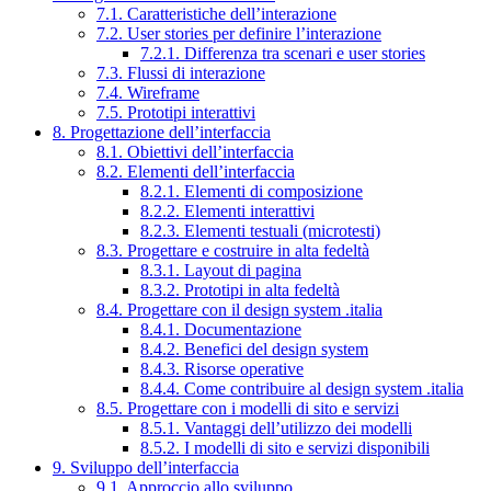
7.1. Caratteristiche dell’interazione
7.2. User stories per definire l’interazione
7.2.1. Differenza tra scenari e user stories
7.3. Flussi di interazione
7.4. Wireframe
7.5. Prototipi interattivi
8. Progettazione dell’interfaccia
8.1. Obiettivi dell’interfaccia
8.2. Elementi dell’interfaccia
8.2.1. Elementi di composizione
8.2.2. Elementi interattivi
8.2.3. Elementi testuali (microtesti)
8.3. Progettare e costruire in alta fedeltà
8.3.1. Layout di pagina
8.3.2. Prototipi in alta fedeltà
8.4. Progettare con il design system .italia
8.4.1. Documentazione
8.4.2. Benefici del design system
8.4.3. Risorse operative
8.4.4. Come contribuire al design system .italia
8.5. Progettare con i modelli di sito e servizi
8.5.1. Vantaggi dell’utilizzo dei modelli
8.5.2. I modelli di sito e servizi disponibili
9. Sviluppo dell’interfaccia
9.1. Approccio allo sviluppo