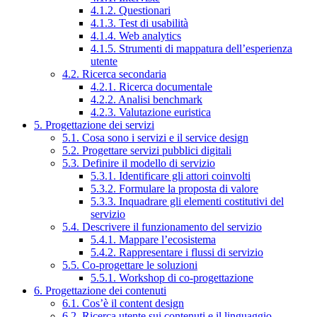
4.1.2. Questionari
4.1.3. Test di usabilità
4.1.4. Web analytics
4.1.5. Strumenti di mappatura dell’esperienza
utente
4.2. Ricerca secondaria
4.2.1. Ricerca documentale
4.2.2. Analisi benchmark
4.2.3. Valutazione euristica
5. Progettazione dei servizi
5.1. Cosa sono i servizi e il service design
5.2. Progettare servizi pubblici digitali
5.3. Definire il modello di servizio
5.3.1. Identificare gli attori coinvolti
5.3.2. Formulare la proposta di valore
5.3.3. Inquadrare gli elementi costitutivi del
servizio
5.4. Descrivere il funzionamento del servizio
5.4.1. Mappare l’ecosistema
5.4.2. Rappresentare i flussi di servizio
5.5. Co-progettare le soluzioni
5.5.1. Workshop di co-progettazione
6. Progettazione dei contenuti
6.1. Cos’è il content design
6.2. Ricerca utente sui contenuti e il linguaggio