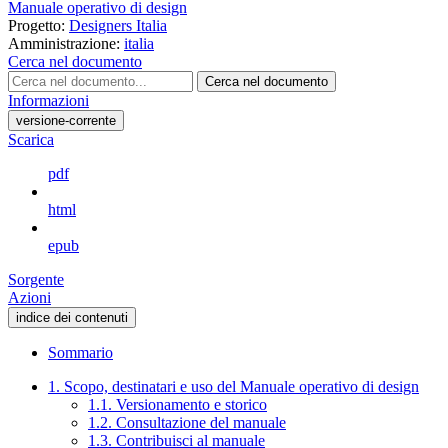
Manuale operativo di design
Progetto:
Designers Italia
Amministrazione:
italia
Cerca nel documento
Cerca nel documento
Informazioni
versione-corrente
Scarica
pdf
html
epub
Sorgente
Azioni
indice dei contenuti
Sommario
1. Scopo, destinatari e uso del Manuale operativo di design
1.1. Versionamento e storico
1.2. Consultazione del manuale
1.3. Contribuisci al manuale