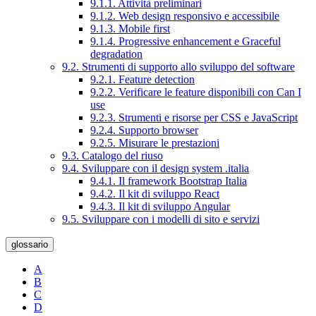
9.1.1. Attività preliminari
9.1.2. Web design responsivo e accessibile
9.1.3. Mobile first
9.1.4. Progressive enhancement e Graceful
degradation
9.2. Strumenti di supporto allo sviluppo del software
9.2.1. Feature detection
9.2.2. Verificare le feature disponibili con Can I
use
9.2.3. Strumenti e risorse per CSS e JavaScript
9.2.4. Supporto browser
9.2.5. Misurare le prestazioni
9.3. Catalogo del riuso
9.4. Sviluppare con il design system .italia
9.4.1. Il framework Bootstrap Italia
9.4.2. Il kit di sviluppo React
9.4.3. Il kit di sviluppo Angular
9.5. Sviluppare con i modelli di sito e servizi
glossario
A
B
C
D