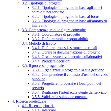
3.2. Tipologie di progetti
3.2.1. Tipologie di progetto in base agli attori
coinvolti nel servizio
3.2.2. Tipologie di progetto in base al focus
3.2.3. Tipologie di progetto in base all’ambito di
intervento
3.3. Competenze, ruoli e figure coinvolte
3.3.1. Coordinatore di progetto
3.3.2. Definire ruoli e responsabilità
3.4. Metodo di lavoro
3.4.1. Definire processi, strumenti e rituali
3.4.2. Curare la documentazione di progetto
3.4.3. Organizzare tavoli tecnici collaborativi
3.4.4. Prendere decisioni
3.5. Il processo progettuale
3.5.1. Organizzare il progetto e la sua gestione
3.5.2. Comprendere il contesto d’uso del servizio
pubblico
3.5.3. Progettare i processi e i
touchpoint
del
servizio
3.5.4. Realizzare l’interfaccia utente del servizio
3.5.5. Validare la soluzione ottenuta
4. Ricerca progettuale
4.1. Ricerca primaria
4.1.1. Interviste