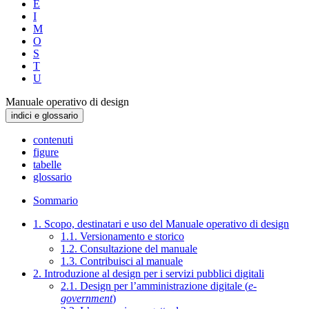
E
I
M
O
S
T
U
Manuale operativo di design
indici e glossario
contenuti
figure
tabelle
glossario
Sommario
1. Scopo, destinatari e uso del Manuale operativo di design
1.1. Versionamento e storico
1.2. Consultazione del manuale
1.3. Contribuisci al manuale
2. Introduzione al design per i servizi pubblici digitali
2.1. Design per l’amministrazione digitale (
e-
government
)