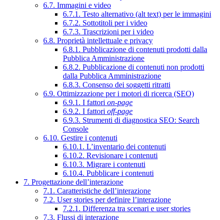
6.7. Immagini e video
6.7.1. Testo alternativo (alt text) per le immagini
6.7.2. Sottotitoli per i video
6.7.3. Trascrizioni per i video
6.8. Proprietà intellettuale e privacy
6.8.1. Pubblicazione di contenuti prodotti dalla
Pubblica Amministrazione
6.8.2. Pubblicazione di contenuti non prodotti
dalla Pubblica Amministrazione
6.8.3. Consenso dei soggetti ritratti
6.9. Ottimizzazione per i motori di ricerca (SEO)
6.9.1. I fattori
on-page
6.9.2. I fattori
off-page
6.9.3. Strumenti di diagnostica SEO: Search
Console
6.10. Gestire i contenuti
6.10.1. L’inventario dei contenuti
6.10.2. Revisionare i contenuti
6.10.3. Migrare i contenuti
6.10.4. Pubblicare i contenuti
7. Progettazione dell’interazione
7.1. Caratteristiche dell’interazione
7.2. User stories per definire l’interazione
7.2.1. Differenza tra scenari e user stories
7.3. Flussi di interazione