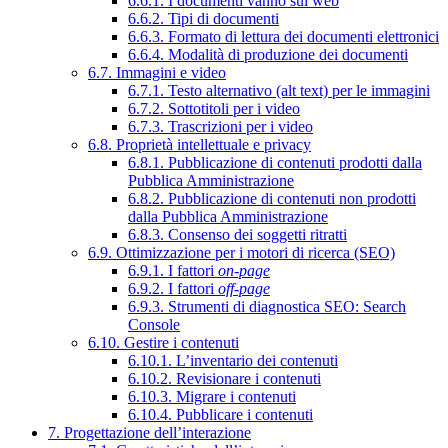
6.6.1. I documenti vanno sul web
6.6.2. Tipi di documenti
6.6.3. Formato di lettura dei documenti elettronici
6.6.4. Modalità di produzione dei documenti
6.7. Immagini e video
6.7.1. Testo alternativo (alt text) per le immagini
6.7.2. Sottotitoli per i video
6.7.3. Trascrizioni per i video
6.8. Proprietà intellettuale e privacy
6.8.1. Pubblicazione di contenuti prodotti dalla
Pubblica Amministrazione
6.8.2. Pubblicazione di contenuti non prodotti
dalla Pubblica Amministrazione
6.8.3. Consenso dei soggetti ritratti
6.9. Ottimizzazione per i motori di ricerca (SEO)
6.9.1. I fattori
on-page
6.9.2. I fattori
off-page
6.9.3. Strumenti di diagnostica SEO: Search
Console
6.10. Gestire i contenuti
6.10.1. L’inventario dei contenuti
6.10.2. Revisionare i contenuti
6.10.3. Migrare i contenuti
6.10.4. Pubblicare i contenuti
7. Progettazione dell’interazione