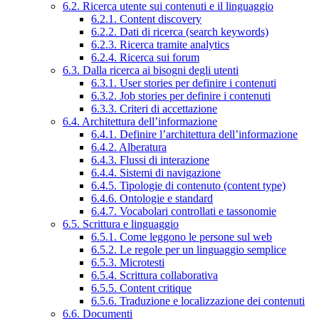
6.2. Ricerca utente sui contenuti e il linguaggio
6.2.1. Content discovery
6.2.2. Dati di ricerca (search keywords)
6.2.3. Ricerca tramite analytics
6.2.4. Ricerca sui forum
6.3. Dalla ricerca ai bisogni degli utenti
6.3.1. User stories per definire i contenuti
6.3.2. Job stories per definire i contenuti
6.3.3. Criteri di accettazione
6.4. Architettura dell’informazione
6.4.1. Definire l’architettura dell’informazione
6.4.2. Alberatura
6.4.3. Flussi di interazione
6.4.4. Sistemi di navigazione
6.4.5. Tipologie di contenuto (content type)
6.4.6. Ontologie e standard
6.4.7. Vocabolari controllati e tassonomie
6.5. Scrittura e linguaggio
6.5.1. Come leggono le persone sul web
6.5.2. Le regole per un linguaggio semplice
6.5.3. Microtesti
6.5.4. Scrittura collaborativa
6.5.5. Content critique
6.5.6. Traduzione e localizzazione dei contenuti
6.6. Documenti