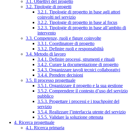
3.1. Obiettivi del progetto
3.2. Tipologie di progetti
3.2.1. Tipologie di progetto in base agli attori
coinvolti nel servizio
3.2.2. Tipologie di progetto in base al focus
3.2.3. Tipologie di progetto in base all’ambito di
intervento
3.3. Competenze, ruoli e figure coinvolte
3.3.1. Coordinatore di progetto
3.3.2. Definire ruoli e responsabilità
3.4. Metodo di lavoro
3.4.1. Definire processi, strumenti e rituali
3.4.2. Curare la documentazione di progetto
3.4.3. Organizzare tavoli tecnici collaborativi
3.4.4. Prendere decisioni
3.5. Il processo progettuale
3.5.1. Organizzare il progetto e la sua gestione
3.5.2. Comprendere il contesto d’uso del servizio
pubblico
3.5.3. Progettare i processi e i
touchpoint
del
servizio
3.5.4. Realizzare l’interfaccia utente del servizio
3.5.5. Validare la soluzione ottenuta
4. Ricerca progettuale
4.1. Ricerca primaria