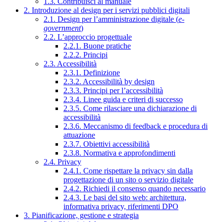
1.3. Contribuisci al manuale
2. Introduzione al design per i servizi pubblici digitali
2.1. Design per l’amministrazione digitale (
e-
government
)
2.2. L’approccio progettuale
2.2.1. Buone pratiche
2.2.2. Principi
2.3. Accessibilità
2.3.1. Definizione
2.3.2. Accessibilità by design
2.3.3. Principi per l’accessibilità
2.3.4. Linee guida e criteri di successo
2.3.5. Come rilasciare una dichiarazione di
accessibilità
2.3.6. Meccanismo di feedback e procedura di
attuazione
2.3.7. Obiettivi accessibilità
2.3.8. Normativa e approfondimenti
2.4. Privacy
2.4.1. Come rispettare la privacy sin dalla
progettazione di un sito o servizio digitale
2.4.2. Richiedi il consenso quando necessario
2.4.3. Le basi del sito web: architettura,
informativa privacy, riferimenti DPO
3. Pianificazione, gestione e strategia