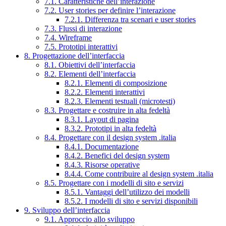
7.1. Caratteristiche dell’interazione
7.2. User stories per definire l’interazione
7.2.1. Differenza tra scenari e user stories
7.3. Flussi di interazione
7.4. Wireframe
7.5. Prototipi interattivi
8. Progettazione dell’interfaccia
8.1. Obiettivi dell’interfaccia
8.2. Elementi dell’interfaccia
8.2.1. Elementi di composizione
8.2.2. Elementi interattivi
8.2.3. Elementi testuali (microtesti)
8.3. Progettare e costruire in alta fedeltà
8.3.1. Layout di pagina
8.3.2. Prototipi in alta fedeltà
8.4. Progettare con il design system .italia
8.4.1. Documentazione
8.4.2. Benefici del design system
8.4.3. Risorse operative
8.4.4. Come contribuire al design system .italia
8.5. Progettare con i modelli di sito e servizi
8.5.1. Vantaggi dell’utilizzo dei modelli
8.5.2. I modelli di sito e servizi disponibili
9. Sviluppo dell’interfaccia
9.1. Approccio allo sviluppo