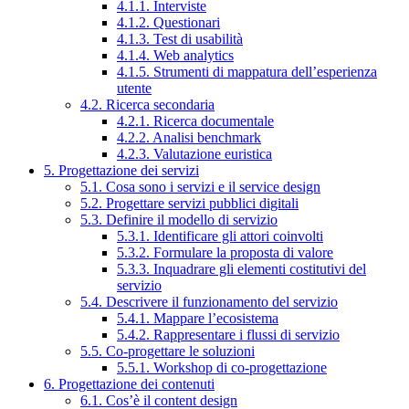
4.1.1. Interviste
4.1.2. Questionari
4.1.3. Test di usabilità
4.1.4. Web analytics
4.1.5. Strumenti di mappatura dell’esperienza
utente
4.2. Ricerca secondaria
4.2.1. Ricerca documentale
4.2.2. Analisi benchmark
4.2.3. Valutazione euristica
5. Progettazione dei servizi
5.1. Cosa sono i servizi e il service design
5.2. Progettare servizi pubblici digitali
5.3. Definire il modello di servizio
5.3.1. Identificare gli attori coinvolti
5.3.2. Formulare la proposta di valore
5.3.3. Inquadrare gli elementi costitutivi del
servizio
5.4. Descrivere il funzionamento del servizio
5.4.1. Mappare l’ecosistema
5.4.2. Rappresentare i flussi di servizio
5.5. Co-progettare le soluzioni
5.5.1. Workshop di co-progettazione
6. Progettazione dei contenuti
6.1. Cos’è il content design