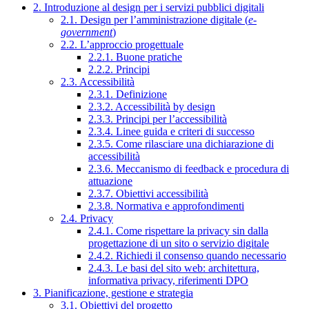
2. Introduzione al design per i servizi pubblici digitali
2.1. Design per l’amministrazione digitale (
e-
government
)
2.2. L’approccio progettuale
2.2.1. Buone pratiche
2.2.2. Principi
2.3. Accessibilità
2.3.1. Definizione
2.3.2. Accessibilità by design
2.3.3. Principi per l’accessibilità
2.3.4. Linee guida e criteri di successo
2.3.5. Come rilasciare una dichiarazione di
accessibilità
2.3.6. Meccanismo di feedback e procedura di
attuazione
2.3.7. Obiettivi accessibilità
2.3.8. Normativa e approfondimenti
2.4. Privacy
2.4.1. Come rispettare la privacy sin dalla
progettazione di un sito o servizio digitale
2.4.2. Richiedi il consenso quando necessario
2.4.3. Le basi del sito web: architettura,
informativa privacy, riferimenti DPO
3. Pianificazione, gestione e strategia
3.1. Obiettivi del progetto