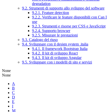
degradation
9.2. Strumenti di supporto allo sviluppo del software
9.2.1. Feature detection
9.2.2. Verificare le feature disponibili con Can I
use
9.2.3. Strumenti e risorse per CSS e JavaScript
9.2.4. Supporto browser
9.2.5. Misurare le prestazioni
9.3. Catalogo del riuso
9.4. Sviluppare con il design system .italia
9.4.1. Il framework Bootstrap Italia
9.4.2. Il kit di sviluppo React
9.4.3. Il kit di sviluppo Angular
9.5. Sviluppare con i modelli di sito e servizi
None
None
A
B
C
D
E
I
M