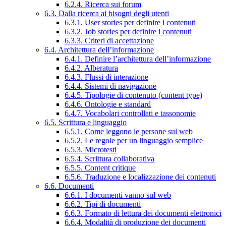
6.2.4. Ricerca sui forum
6.3. Dalla ricerca ai bisogni degli utenti
6.3.1. User stories per definire i contenuti
6.3.2. Job stories per definire i contenuti
6.3.3. Criteri di accettazione
6.4. Architettura dell’informazione
6.4.1. Definire l’architettura dell’informazione
6.4.2. Alberatura
6.4.3. Flussi di interazione
6.4.4. Sistemi di navigazione
6.4.5. Tipologie di contenuto (content type)
6.4.6. Ontologie e standard
6.4.7. Vocabolari controllati e tassonomie
6.5. Scrittura e linguaggio
6.5.1. Come leggono le persone sul web
6.5.2. Le regole per un linguaggio semplice
6.5.3. Microtesti
6.5.4. Scrittura collaborativa
6.5.5. Content critique
6.5.6. Traduzione e localizzazione dei contenuti
6.6. Documenti
6.6.1. I documenti vanno sul web
6.6.2. Tipi di documenti
6.6.3. Formato di lettura dei documenti elettronici
6.6.4. Modalità di produzione dei documenti