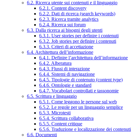
6.2. Ricerca utente sui contenuti e il linguaggio
6.2.1. Content discovery
6.2.2. Dati di ricerca (search keywords)
6.2.3. Ricerca tramite analytics
6.2.4. Ricerca sui forum
6.3. Dalla ricerca ai bisogni degli utenti
6.3.1. User stories per definire i contenuti
6.3.2. Job stories per definire i contenuti
6.3.3. Criteri di accettazione
6.4. Architettura dell’informazione
6.4.1. Definire l’architettura dell’informazione
6.4.2. Alberatura
6.4.3. Flussi di interazione
6.4.4. Sistemi di navigazione
6.4.5. Tipologie di contenuto (content type)
6.4.6. Ontologie e standard
6.4.7. Vocabolari controllati e tassonomie
6.5. Scrittura e linguaggio
6.5.1. Come leggono le persone sul web
6.5.2. Le regole per un linguaggio semplice
6.5.3. Microtesti
6.5.4. Scrittura collaborativa
6.5.5. Content critique
6.5.6. Traduzione e localizzazione dei contenuti
6.6. Documenti