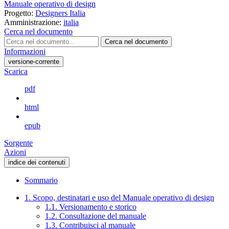
Manuale operativo di design
Progetto:
Designers Italia
Amministrazione:
italia
Cerca nel documento
Cerca nel documento
Informazioni
versione-corrente
Scarica
pdf
html
epub
Sorgente
Azioni
indice dei contenuti
Sommario
1. Scopo, destinatari e uso del Manuale operativo di design
1.1. Versionamento e storico
1.2. Consultazione del manuale
1.3. Contribuisci al manuale