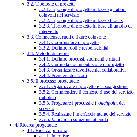
3.2. Tipologie di progetti
3.2.1. Tipologie di progetto in base agli attori
coinvolti nel servizio
3.2.2. Tipologie di progetto in base al focus
3.2.3. Tipologie di progetto in base all’ambito di
intervento
3.3. Competenze, ruoli e figure coinvolte
3.3.1. Coordinatore di progetto
3.3.2. Definire ruoli e responsabilità
3.4. Metodo di lavoro
3.4.1. Definire processi, strumenti e rituali
3.4.2. Curare la documentazione di progetto
3.4.3. Organizzare tavoli tecnici collaborativi
3.4.4. Prendere decisioni
3.5. Il processo progettuale
3.5.1. Organizzare il progetto e la sua gestione
3.5.2. Comprendere il contesto d’uso del servizio
pubblico
3.5.3. Progettare i processi e i
touchpoint
del
servizio
3.5.4. Realizzare l’interfaccia utente del servizio
3.5.5. Validare la soluzione ottenuta
4. Ricerca progettuale
4.1. Ricerca primaria
4.1.1. Interviste