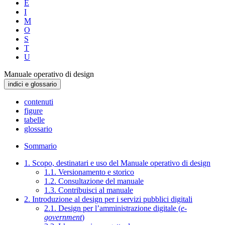
E
I
M
O
S
T
U
Manuale operativo di design
indici e glossario
contenuti
figure
tabelle
glossario
Sommario
1. Scopo, destinatari e uso del Manuale operativo di design
1.1. Versionamento e storico
1.2. Consultazione del manuale
1.3. Contribuisci al manuale
2. Introduzione al design per i servizi pubblici digitali
2.1. Design per l’amministrazione digitale (
e-
government
)