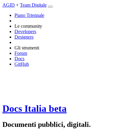
AGID
+
Team Digitale
Piano Triennale
Le community
Developers
Designers
Gli strumenti
Forum
Docs
GitHub
Docs Italia
beta
Documenti pubblici, digitali.