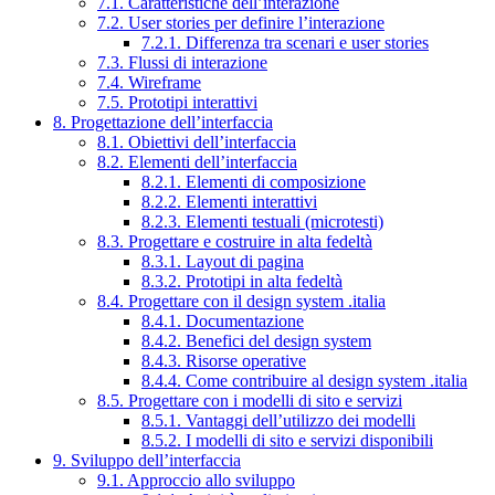
7.1. Caratteristiche dell’interazione
7.2. User stories per definire l’interazione
7.2.1. Differenza tra scenari e user stories
7.3. Flussi di interazione
7.4. Wireframe
7.5. Prototipi interattivi
8. Progettazione dell’interfaccia
8.1. Obiettivi dell’interfaccia
8.2. Elementi dell’interfaccia
8.2.1. Elementi di composizione
8.2.2. Elementi interattivi
8.2.3. Elementi testuali (microtesti)
8.3. Progettare e costruire in alta fedeltà
8.3.1. Layout di pagina
8.3.2. Prototipi in alta fedeltà
8.4. Progettare con il design system .italia
8.4.1. Documentazione
8.4.2. Benefici del design system
8.4.3. Risorse operative
8.4.4. Come contribuire al design system .italia
8.5. Progettare con i modelli di sito e servizi
8.5.1. Vantaggi dell’utilizzo dei modelli
8.5.2. I modelli di sito e servizi disponibili
9. Sviluppo dell’interfaccia
9.1. Approccio allo sviluppo