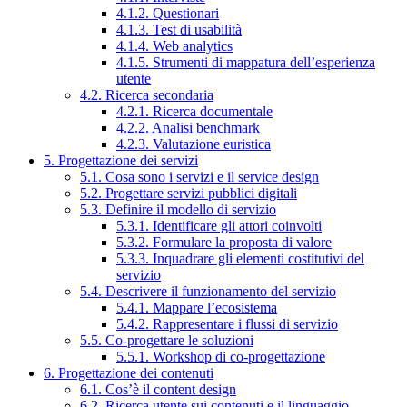
4.1.2. Questionari
4.1.3. Test di usabilità
4.1.4. Web analytics
4.1.5. Strumenti di mappatura dell’esperienza
utente
4.2. Ricerca secondaria
4.2.1. Ricerca documentale
4.2.2. Analisi benchmark
4.2.3. Valutazione euristica
5. Progettazione dei servizi
5.1. Cosa sono i servizi e il service design
5.2. Progettare servizi pubblici digitali
5.3. Definire il modello di servizio
5.3.1. Identificare gli attori coinvolti
5.3.2. Formulare la proposta di valore
5.3.3. Inquadrare gli elementi costitutivi del
servizio
5.4. Descrivere il funzionamento del servizio
5.4.1. Mappare l’ecosistema
5.4.2. Rappresentare i flussi di servizio
5.5. Co-progettare le soluzioni
5.5.1. Workshop di co-progettazione
6. Progettazione dei contenuti
6.1. Cos’è il content design
6.2. Ricerca utente sui contenuti e il linguaggio