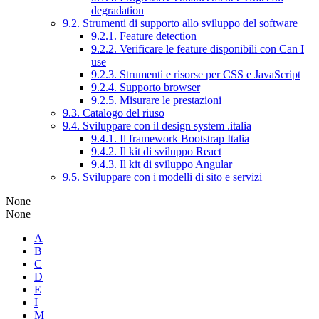
degradation
9.2. Strumenti di supporto allo sviluppo del software
9.2.1. Feature detection
9.2.2. Verificare le feature disponibili con Can I
use
9.2.3. Strumenti e risorse per CSS e JavaScript
9.2.4. Supporto browser
9.2.5. Misurare le prestazioni
9.3. Catalogo del riuso
9.4. Sviluppare con il design system .italia
9.4.1. Il framework Bootstrap Italia
9.4.2. Il kit di sviluppo React
9.4.3. Il kit di sviluppo Angular
9.5. Sviluppare con i modelli di sito e servizi
None
None
A
B
C
D
E
I
M