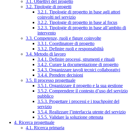
3.1. Obiettivi del progetto
3.2. Tipologie di progetti
3.2.1. Tipologie di progetto in base agli attori
coinvolti nel servizio
3.2.2. Tipologie di progetto in base al focus
3.2.3. Tipologie di progetto in base all’ambito di
intervento
3.3. Competenze, ruoli e figure coinvolte
3.3.1. Coordinatore di progetto
3.3.2. Definire ruoli e responsabilità
3.4. Metodo di lavoro
3.4.1. Definire processi, strumenti e rituali
3.4.2. Curare la documentazione di progetto
3.4.3. Organizzare tavoli tecnici collaborativi
3.4.4. Prendere decisioni
3.5. Il processo progettuale
3.5.1. Organizzare il progetto e la sua gestione
3.5.2. Comprendere il contesto d’uso del servizio
pubblico
3.5.3. Progettare i processi e i
touchpoint
del
servizio
3.5.4. Realizzare l’interfaccia utente del servizio
3.5.5. Validare la soluzione ottenuta
4. Ricerca progettuale
4.1. Ricerca primaria