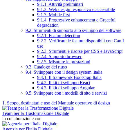
9.1.1. Attività preliminari
9.1.2. Web design responsivo e accessibile
9.1.3. Mobile first
9.1.4. Progressive enhancement e Graceful
degradation
9.2. Strumenti di supporto allo sviluppo del software
9.2.1. Feature detection
9.2.2. Verificare le feature disponibili con Can I
use
9.2.3. Strumenti e risorse per CSS e JavaScript
9.2.4. Supporto browser
9.2.5. Misurare le prestazioni
9.3. Catalogo del riuso
9.4. Sviluppare con il design system .italia
9.4.1. Il framework Bootstrap Italia
9.4.2. Il kit di sviluppo React
9.4.3. Il kit di sviluppo Angular
9.5. Sviluppare con i modelli di sito e servizi
1. Scopo, destinatari e uso del Manuale operativo di design
Team per la Trasformazione Digitale
in collaborazione con
Agenzia per l'Italia Digitale