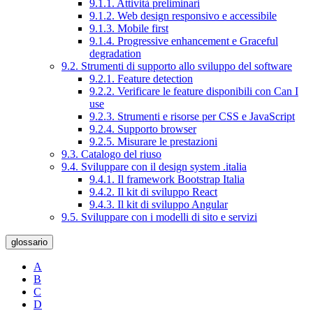
9.1.1. Attività preliminari
9.1.2. Web design responsivo e accessibile
9.1.3. Mobile first
9.1.4. Progressive enhancement e Graceful
degradation
9.2. Strumenti di supporto allo sviluppo del software
9.2.1. Feature detection
9.2.2. Verificare le feature disponibili con Can I
use
9.2.3. Strumenti e risorse per CSS e JavaScript
9.2.4. Supporto browser
9.2.5. Misurare le prestazioni
9.3. Catalogo del riuso
9.4. Sviluppare con il design system .italia
9.4.1. Il framework Bootstrap Italia
9.4.2. Il kit di sviluppo React
9.4.3. Il kit di sviluppo Angular
9.5. Sviluppare con i modelli di sito e servizi
glossario
A
B
C
D