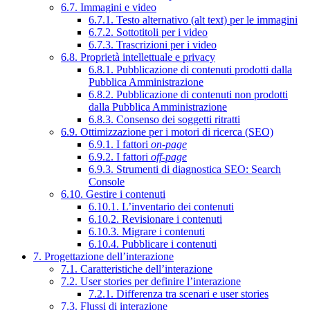
6.7. Immagini e video
6.7.1. Testo alternativo (alt text) per le immagini
6.7.2. Sottotitoli per i video
6.7.3. Trascrizioni per i video
6.8. Proprietà intellettuale e privacy
6.8.1. Pubblicazione di contenuti prodotti dalla
Pubblica Amministrazione
6.8.2. Pubblicazione di contenuti non prodotti
dalla Pubblica Amministrazione
6.8.3. Consenso dei soggetti ritratti
6.9. Ottimizzazione per i motori di ricerca (SEO)
6.9.1. I fattori
on-page
6.9.2. I fattori
off-page
6.9.3. Strumenti di diagnostica SEO: Search
Console
6.10. Gestire i contenuti
6.10.1. L’inventario dei contenuti
6.10.2. Revisionare i contenuti
6.10.3. Migrare i contenuti
6.10.4. Pubblicare i contenuti
7. Progettazione dell’interazione
7.1. Caratteristiche dell’interazione
7.2. User stories per definire l’interazione
7.2.1. Differenza tra scenari e user stories
7.3. Flussi di interazione