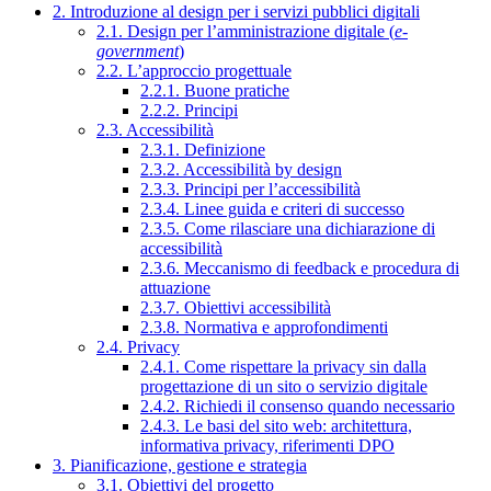
2. Introduzione al design per i servizi pubblici digitali
2.1. Design per l’amministrazione digitale (
e-
government
)
2.2. L’approccio progettuale
2.2.1. Buone pratiche
2.2.2. Principi
2.3. Accessibilità
2.3.1. Definizione
2.3.2. Accessibilità by design
2.3.3. Principi per l’accessibilità
2.3.4. Linee guida e criteri di successo
2.3.5. Come rilasciare una dichiarazione di
accessibilità
2.3.6. Meccanismo di feedback e procedura di
attuazione
2.3.7. Obiettivi accessibilità
2.3.8. Normativa e approfondimenti
2.4. Privacy
2.4.1. Come rispettare la privacy sin dalla
progettazione di un sito o servizio digitale
2.4.2. Richiedi il consenso quando necessario
2.4.3. Le basi del sito web: architettura,
informativa privacy, riferimenti DPO
3. Pianificazione, gestione e strategia
3.1. Obiettivi del progetto