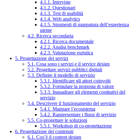
4.1.1. Interviste
4.1.2. Questionari
4.1.3. Test di usabilità
4.1.4. Web analytics
4.1.5. Strumenti di mappatura dell’esperienza
utente
4.2. Ricerca secondaria
4.2.1. Ricerca documentale
4.2.2. Analisi benchmark
4.2.3. Valutazione euristica
5. Progettazione dei servizi
5.1. Cosa sono i servizi e il service design
5.2. Progettare servizi pubblici digitali
5.3. Definire il modello di servizio
5.3.1. Identificare gli attori coinvolti
5.3.2. Formulare la proposta di valore
5.3.3. Inquadrare gli elementi costitutivi del
servizio
5.4. Descrivere il funzionamento del servizio
5.4.1. Mappare l’ecosistema
5.4.2. Rappresentare i flussi di servizio
5.5. Co-progettare le soluzioni
5.5.1. Workshop di co-progettazione
6. Progettazione dei contenuti
6.1. Cos’è il content design