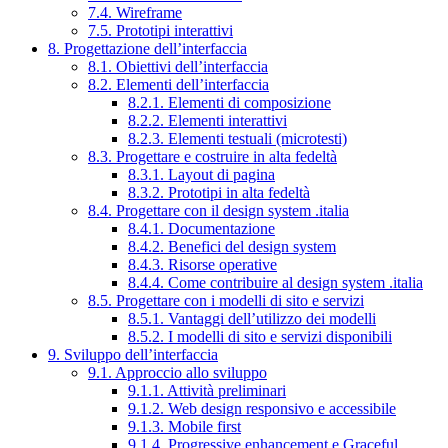
7.4. Wireframe
7.5. Prototipi interattivi
8. Progettazione dell’interfaccia
8.1. Obiettivi dell’interfaccia
8.2. Elementi dell’interfaccia
8.2.1. Elementi di composizione
8.2.2. Elementi interattivi
8.2.3. Elementi testuali (microtesti)
8.3. Progettare e costruire in alta fedeltà
8.3.1. Layout di pagina
8.3.2. Prototipi in alta fedeltà
8.4. Progettare con il design system .italia
8.4.1. Documentazione
8.4.2. Benefici del design system
8.4.3. Risorse operative
8.4.4. Come contribuire al design system .italia
8.5. Progettare con i modelli di sito e servizi
8.5.1. Vantaggi dell’utilizzo dei modelli
8.5.2. I modelli di sito e servizi disponibili
9. Sviluppo dell’interfaccia
9.1. Approccio allo sviluppo
9.1.1. Attività preliminari
9.1.2. Web design responsivo e accessibile
9.1.3. Mobile first
9.1.4. Progressive enhancement e Graceful