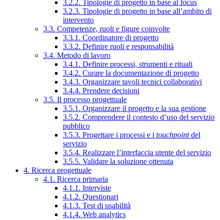
3.2.2. Tipologie di progetto in base al focus
3.2.3. Tipologie di progetto in base all’ambito di
intervento
3.3. Competenze, ruoli e figure coinvolte
3.3.1. Coordinatore di progetto
3.3.2. Definire ruoli e responsabilità
3.4. Metodo di lavoro
3.4.1. Definire processi, strumenti e rituali
3.4.2. Curare la documentazione di progetto
3.4.3. Organizzare tavoli tecnici collaborativi
3.4.4. Prendere decisioni
3.5. Il processo progettuale
3.5.1. Organizzare il progetto e la sua gestione
3.5.2. Comprendere il contesto d’uso del servizio
pubblico
3.5.3. Progettare i processi e i
touchpoint
del
servizio
3.5.4. Realizzare l’interfaccia utente del servizio
3.5.5. Validare la soluzione ottenuta
4. Ricerca progettuale
4.1. Ricerca primaria
4.1.1. Interviste
4.1.2. Questionari
4.1.3. Test di usabilità
4.1.4. Web analytics