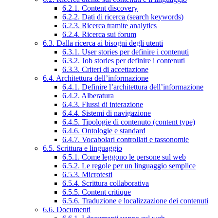
6.2.1. Content discovery
6.2.2. Dati di ricerca (search keywords)
6.2.3. Ricerca tramite analytics
6.2.4. Ricerca sui forum
6.3. Dalla ricerca ai bisogni degli utenti
6.3.1. User stories per definire i contenuti
6.3.2. Job stories per definire i contenuti
6.3.3. Criteri di accettazione
6.4. Architettura dell’informazione
6.4.1. Definire l’architettura dell’informazione
6.4.2. Alberatura
6.4.3. Flussi di interazione
6.4.4. Sistemi di navigazione
6.4.5. Tipologie di contenuto (content type)
6.4.6. Ontologie e standard
6.4.7. Vocabolari controllati e tassonomie
6.5. Scrittura e linguaggio
6.5.1. Come leggono le persone sul web
6.5.2. Le regole per un linguaggio semplice
6.5.3. Microtesti
6.5.4. Scrittura collaborativa
6.5.5. Content critique
6.5.6. Traduzione e localizzazione dei contenuti
6.6. Documenti