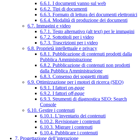
6.6.1. I documenti vanno sul web
6.6.2. Tipi di documenti
6.6.3. Formato di lettura dei documenti elettronici
6.6.4. Modalità di produzione dei documenti
6.7. Immagini e video
6.7.1. Testo alternativo (alt text) per le immagini
6.7.2. Sottotitoli per i video
6.7.3. Trascrizioni per i video
6.8. Proprietà intellettuale e privacy
6.8.1. Pubblicazione di contenuti prodotti dalla
Pubblica Amministrazione
6.8.2. Pubblicazione di contenuti non prodotti
dalla Pubblica Amministrazione
6.8.3. Consenso dei soggetti ritratti
6.9. Ottimizzazione per i motori di ricerca (SEO)
6.9.1. I fattori
on-page
6.9.2. I fattori
off-page
6.9.3. Strumenti di diagnostica SEO: Search
Console
6.10. Gestire i contenuti
6.10.1. L’inventario dei contenuti
6.10.2. Revisionare i contenuti
6.10.3. Migrare i contenuti
6.10.4. Pubblicare i contenuti
7. Progettazione dell’interazione