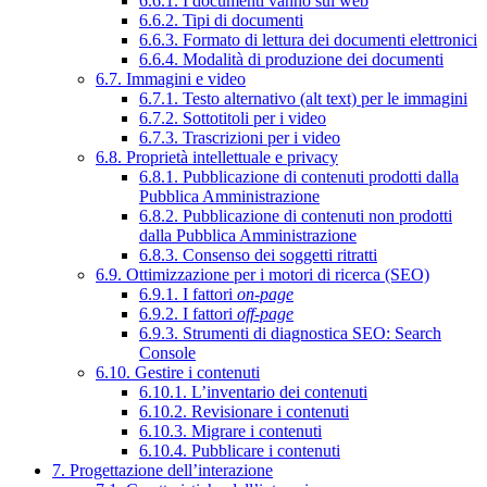
6.6.1. I documenti vanno sul web
6.6.2. Tipi di documenti
6.6.3. Formato di lettura dei documenti elettronici
6.6.4. Modalità di produzione dei documenti
6.7. Immagini e video
6.7.1. Testo alternativo (alt text) per le immagini
6.7.2. Sottotitoli per i video
6.7.3. Trascrizioni per i video
6.8. Proprietà intellettuale e privacy
6.8.1. Pubblicazione di contenuti prodotti dalla
Pubblica Amministrazione
6.8.2. Pubblicazione di contenuti non prodotti
dalla Pubblica Amministrazione
6.8.3. Consenso dei soggetti ritratti
6.9. Ottimizzazione per i motori di ricerca (SEO)
6.9.1. I fattori
on-page
6.9.2. I fattori
off-page
6.9.3. Strumenti di diagnostica SEO: Search
Console
6.10. Gestire i contenuti
6.10.1. L’inventario dei contenuti
6.10.2. Revisionare i contenuti
6.10.3. Migrare i contenuti
6.10.4. Pubblicare i contenuti
7. Progettazione dell’interazione