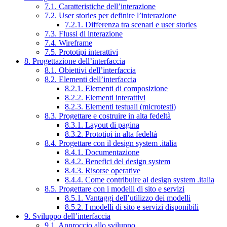
7.1. Caratteristiche dell’interazione
7.2. User stories per definire l’interazione
7.2.1. Differenza tra scenari e user stories
7.3. Flussi di interazione
7.4. Wireframe
7.5. Prototipi interattivi
8. Progettazione dell’interfaccia
8.1. Obiettivi dell’interfaccia
8.2. Elementi dell’interfaccia
8.2.1. Elementi di composizione
8.2.2. Elementi interattivi
8.2.3. Elementi testuali (microtesti)
8.3. Progettare e costruire in alta fedeltà
8.3.1. Layout di pagina
8.3.2. Prototipi in alta fedeltà
8.4. Progettare con il design system .italia
8.4.1. Documentazione
8.4.2. Benefici del design system
8.4.3. Risorse operative
8.4.4. Come contribuire al design system .italia
8.5. Progettare con i modelli di sito e servizi
8.5.1. Vantaggi dell’utilizzo dei modelli
8.5.2. I modelli di sito e servizi disponibili
9. Sviluppo dell’interfaccia
9.1. Approccio allo sviluppo