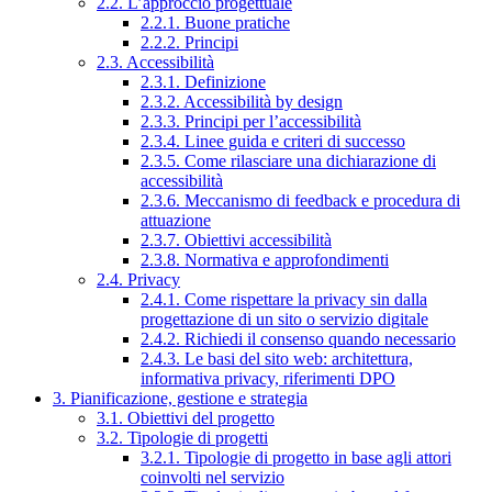
2.2. L’approccio progettuale
2.2.1. Buone pratiche
2.2.2. Principi
2.3. Accessibilità
2.3.1. Definizione
2.3.2. Accessibilità by design
2.3.3. Principi per l’accessibilità
2.3.4. Linee guida e criteri di successo
2.3.5. Come rilasciare una dichiarazione di
accessibilità
2.3.6. Meccanismo di feedback e procedura di
attuazione
2.3.7. Obiettivi accessibilità
2.3.8. Normativa e approfondimenti
2.4. Privacy
2.4.1. Come rispettare la privacy sin dalla
progettazione di un sito o servizio digitale
2.4.2. Richiedi il consenso quando necessario
2.4.3. Le basi del sito web: architettura,
informativa privacy, riferimenti DPO
3. Pianificazione, gestione e strategia
3.1. Obiettivi del progetto
3.2. Tipologie di progetti
3.2.1. Tipologie di progetto in base agli attori
coinvolti nel servizio