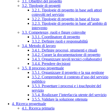
3.1. Obiettivi del progetto
3.2. Tipologie di progetti
3.2.1. Tipologie di progetto in base agli attori
coinvolti nel servizio
3.2.2. Tipologie di progetto in base al focus
3.2.3. Tipologie di progetto in base all’ambito di
intervento
3.3. Competenze, ruoli e figure coinvolte
3.3.1. Coordinatore di progetto
3.3.2. Definire ruoli e responsabilità
3.4. Metodo di lavoro
3.4.1. Definire processi, strumenti e rituali
3.4.2. Curare la documentazione di progetto
3.4.3. Organizzare tavoli tecnici collaborativi
3.4.4. Prendere decisioni
3.5. Il processo progettuale
3.5.1. Organizzare il progetto e la sua gestione
3.5.2. Comprendere il contesto d’uso del servizio
pubblico
3.5.3. Progettare i processi e i
touchpoint
del
servizio
3.5.4. Realizzare l’interfaccia utente del servizio
3.5.5. Validare la soluzione ottenuta
4. Ricerca progettuale
4.1. Ricerca primaria