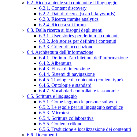
6.2. Ricerca utente sui contenuti e il linguaggio
6.2.1. Content discovery
6.2.2. Dati di ricerca (search keywords)
6.2.3. Ricerca tramite analytics
6.2.4. Ricerca sui forum
6.3. Dalla ricerca ai bisogni degli utenti
6.3.1. User stories per definire i contenuti
6.3.2. Job stories per definire i contenuti
6.3.3. Criteri di accettazione
6.4. Architettura dell’informazione
6.4.1. Definire l’architettura dell’informazione
6.4.2. Alberatura
6.4.3. Flussi di interazione
6.4.4. Sistemi di navigazione
6.4.5. Tipologie di contenuto (content type)
6.4.6. Ontologie e standard
6.4.7. Vocabolari controllati e tassonomie
6.5. Scrittura e linguaggio
6.5.1. Come leggono le persone sul web
6.5.2. Le regole per un linguaggio semplice
6.5.3. Microtesti
6.5.4. Scrittura collaborativa
6.5.5. Content critique
6.5.6. Traduzione e localizzazione dei contenuti
6.6. Documenti