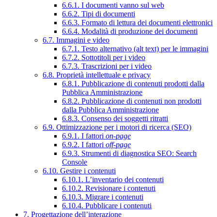
6.6.1. I documenti vanno sul web
6.6.2. Tipi di documenti
6.6.3. Formato di lettura dei documenti elettronici
6.6.4. Modalità di produzione dei documenti
6.7. Immagini e video
6.7.1. Testo alternativo (alt text) per le immagini
6.7.2. Sottotitoli per i video
6.7.3. Trascrizioni per i video
6.8. Proprietà intellettuale e privacy
6.8.1. Pubblicazione di contenuti prodotti dalla
Pubblica Amministrazione
6.8.2. Pubblicazione di contenuti non prodotti
dalla Pubblica Amministrazione
6.8.3. Consenso dei soggetti ritratti
6.9. Ottimizzazione per i motori di ricerca (SEO)
6.9.1. I fattori
on-page
6.9.2. I fattori
off-page
6.9.3. Strumenti di diagnostica SEO: Search
Console
6.10. Gestire i contenuti
6.10.1. L’inventario dei contenuti
6.10.2. Revisionare i contenuti
6.10.3. Migrare i contenuti
6.10.4. Pubblicare i contenuti
7. Progettazione dell’interazione