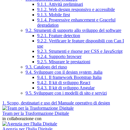
9.1.1. Attività preliminari
9.1.2. Web design responsivo e accessibile
9.1.3. Mobile first
9.1.4. Progressive enhancement e Graceful
degradation
9.2. Strumenti di supporto allo sviluppo del software
9.2.1. Feature detection
9.2.2. Verificare le feature disponibili con Can I
use
9.2.3. Strumenti e risorse per CSS e JavaScript
9.2.4. Supporto browser
9.2.5. Misurare le prestazioni
9.3. Catalogo del riuso
9.4. Sviluppare con il design system .italia
9.4.1. Il framework Bootstrap Italia
9.4.2. Il kit di sviluppo React
9.4.3. Il kit di sviluppo Angular
9.5. Sviluppare con i modelli di sito e servizi
1. Scopo, destinatari e uso del Manuale operativo di design
Team per la Trasformazione Digitale
in collaborazione con
Agenzia per l'Italia Digitale