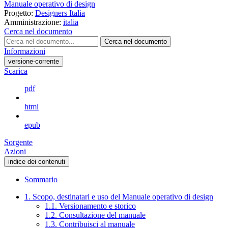
Manuale operativo di design
Progetto:
Designers Italia
Amministrazione:
italia
Cerca nel documento
Cerca nel documento
Informazioni
versione-corrente
Scarica
pdf
html
epub
Sorgente
Azioni
indice dei contenuti
Sommario
1. Scopo, destinatari e uso del Manuale operativo di design
1.1. Versionamento e storico
1.2. Consultazione del manuale
1.3. Contribuisci al manuale