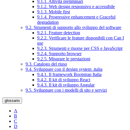
9.1.1. Attività preliminari
9.1.2. Web design responsivo e accessibile
9.1.3. Mobile first
9.1.4. Progressive enhancement e Graceful
degradation
9.2. Strumenti di supporto allo sviluppo del software
9.2.1. Feature detection
9.2.2. Verificare le feature disponibili con Can I
use
9.2.3. Strumenti e risorse per CSS e JavaScript
9.2.4. Supporto browser
9.2.5. Misurare le prestazioni
9.3. Catalogo del riuso
9.4. Sviluppare con il design system .italia
9.4.1. Il framework Bootstrap Italia
9.4.2. Il kit di sviluppo React
9.4.3. Il kit di sviluppo Angular
9.5. Sviluppare con i modelli di sito e servizi
glossario
A
B
C
D