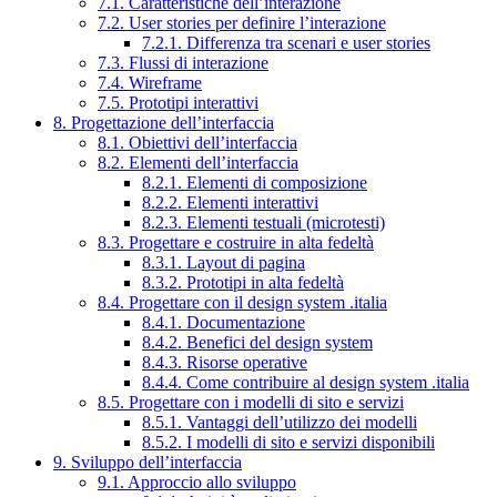
7.1. Caratteristiche dell’interazione
7.2. User stories per definire l’interazione
7.2.1. Differenza tra scenari e user stories
7.3. Flussi di interazione
7.4. Wireframe
7.5. Prototipi interattivi
8. Progettazione dell’interfaccia
8.1. Obiettivi dell’interfaccia
8.2. Elementi dell’interfaccia
8.2.1. Elementi di composizione
8.2.2. Elementi interattivi
8.2.3. Elementi testuali (microtesti)
8.3. Progettare e costruire in alta fedeltà
8.3.1. Layout di pagina
8.3.2. Prototipi in alta fedeltà
8.4. Progettare con il design system .italia
8.4.1. Documentazione
8.4.2. Benefici del design system
8.4.3. Risorse operative
8.4.4. Come contribuire al design system .italia
8.5. Progettare con i modelli di sito e servizi
8.5.1. Vantaggi dell’utilizzo dei modelli
8.5.2. I modelli di sito e servizi disponibili
9. Sviluppo dell’interfaccia
9.1. Approccio allo sviluppo