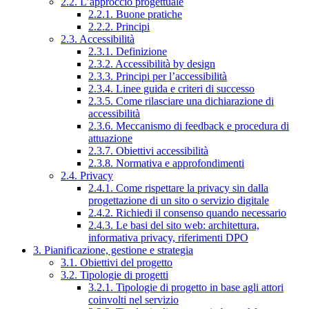
2.2. L’approccio progettuale
2.2.1. Buone pratiche
2.2.2. Principi
2.3. Accessibilità
2.3.1. Definizione
2.3.2. Accessibilità by design
2.3.3. Principi per l’accessibilità
2.3.4. Linee guida e criteri di successo
2.3.5. Come rilasciare una dichiarazione di
accessibilità
2.3.6. Meccanismo di feedback e procedura di
attuazione
2.3.7. Obiettivi accessibilità
2.3.8. Normativa e approfondimenti
2.4. Privacy
2.4.1. Come rispettare la privacy sin dalla
progettazione di un sito o servizio digitale
2.4.2. Richiedi il consenso quando necessario
2.4.3. Le basi del sito web: architettura,
informativa privacy, riferimenti DPO
3. Pianificazione, gestione e strategia
3.1. Obiettivi del progetto
3.2. Tipologie di progetti
3.2.1. Tipologie di progetto in base agli attori
coinvolti nel servizio