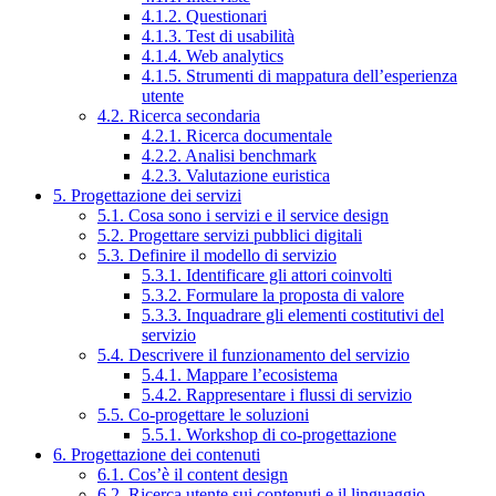
4.1.2. Questionari
4.1.3. Test di usabilità
4.1.4. Web analytics
4.1.5. Strumenti di mappatura dell’esperienza
utente
4.2. Ricerca secondaria
4.2.1. Ricerca documentale
4.2.2. Analisi benchmark
4.2.3. Valutazione euristica
5. Progettazione dei servizi
5.1. Cosa sono i servizi e il service design
5.2. Progettare servizi pubblici digitali
5.3. Definire il modello di servizio
5.3.1. Identificare gli attori coinvolti
5.3.2. Formulare la proposta di valore
5.3.3. Inquadrare gli elementi costitutivi del
servizio
5.4. Descrivere il funzionamento del servizio
5.4.1. Mappare l’ecosistema
5.4.2. Rappresentare i flussi di servizio
5.5. Co-progettare le soluzioni
5.5.1. Workshop di co-progettazione
6. Progettazione dei contenuti
6.1. Cos’è il content design
6.2. Ricerca utente sui contenuti e il linguaggio