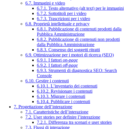
6.7. Immagini e video
6.7.1. Testo alternativo (alt text) per le immagini
6.7.2. Sottotitoli per i video
6.7.3. Trascrizioni per i video
6.8. Proprietà intellettuale e privacy
6.8.1. Pubblicazione di contenuti prodotti dalla
Pubblica Amministrazione
6.8.2. Pubblicazione di contenuti non prodotti
dalla Pubblica Amministrazione
6.8.3. Consenso dei soggetti ritratti
6.9. Ottimizzazione per i motori di ricerca (SEO)
6.9.1. I fattori
on-page
6.9.2. I fattori
off-page
6.9.3. Strumenti di diagnostica SEO: Search
Console
6.10. Gestire i contenuti
6.10.1. L’inventario dei contenuti
6.10.2. Revisionare i contenuti
6.10.3. Migrare i contenuti
6.10.4. Pubblicare i contenuti
7. Progettazione dell’interazione
7.1. Caratteristiche dell’interazione
7.2. User stories per definire l’interazione
7.2.1. Differenza tra scenari e user stories
7.3. Flussi di interazione