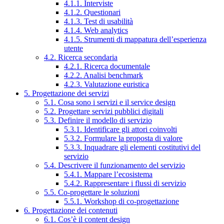
4.1.1. Interviste
4.1.2. Questionari
4.1.3. Test di usabilità
4.1.4. Web analytics
4.1.5. Strumenti di mappatura dell’esperienza
utente
4.2. Ricerca secondaria
4.2.1. Ricerca documentale
4.2.2. Analisi benchmark
4.2.3. Valutazione euristica
5. Progettazione dei servizi
5.1. Cosa sono i servizi e il service design
5.2. Progettare servizi pubblici digitali
5.3. Definire il modello di servizio
5.3.1. Identificare gli attori coinvolti
5.3.2. Formulare la proposta di valore
5.3.3. Inquadrare gli elementi costitutivi del
servizio
5.4. Descrivere il funzionamento del servizio
5.4.1. Mappare l’ecosistema
5.4.2. Rappresentare i flussi di servizio
5.5. Co-progettare le soluzioni
5.5.1. Workshop di co-progettazione
6. Progettazione dei contenuti
6.1. Cos’è il content design