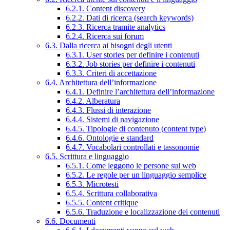
6.2.1. Content discovery
6.2.2. Dati di ricerca (search keywords)
6.2.3. Ricerca tramite analytics
6.2.4. Ricerca sui forum
6.3. Dalla ricerca ai bisogni degli utenti
6.3.1. User stories per definire i contenuti
6.3.2. Job stories per definire i contenuti
6.3.3. Criteri di accettazione
6.4. Architettura dell’informazione
6.4.1. Definire l’architettura dell’informazione
6.4.2. Alberatura
6.4.3. Flussi di interazione
6.4.4. Sistemi di navigazione
6.4.5. Tipologie di contenuto (content type)
6.4.6. Ontologie e standard
6.4.7. Vocabolari controllati e tassonomie
6.5. Scrittura e linguaggio
6.5.1. Come leggono le persone sul web
6.5.2. Le regole per un linguaggio semplice
6.5.3. Microtesti
6.5.4. Scrittura collaborativa
6.5.5. Content critique
6.5.6. Traduzione e localizzazione dei contenuti
6.6. Documenti