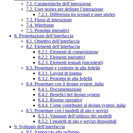
7.1. Caratteristiche dell’interazione
7.2. User stories per definire l’interazione
7.2.1. Differenza tra scenari e user stories
7.3. Flussi di interazione
7.4. Wireframe
7.5. Prototipi interattivi
8. Progettazione dell’interfaccia
8.1. Obiettivi dell’interfaccia
8.2. Elementi dell’interfaccia
8.2.1. Elementi di composizione
8.2.2. Elementi interattivi
8.2.3. Elementi testuali (microtesti)
8.3. Progettare e costruire in alta fedeltà
8.3.1. Layout di pagina
8.3.2. Prototipi in alta fedeltà
8.4. Progettare con il design system .italia
8.4.1. Documentazione
8.4.2. Benefici del design system
8.4.3. Risorse operative
8.4.4. Come contribuire al design system .italia
8.5. Progettare con i modelli di sito e servizi
8.5.1. Vantaggi dell’utilizzo dei modelli
8.5.2. I modelli di sito e servizi disponibili
9. Sviluppo dell’interfaccia
9.1. Approccio allo sviluppo