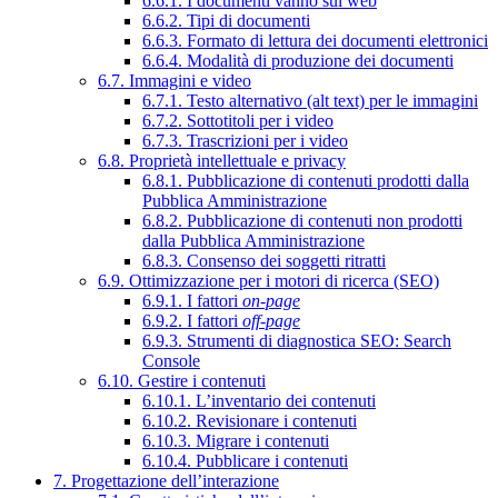
6.6.1. I documenti vanno sul web
6.6.2. Tipi di documenti
6.6.3. Formato di lettura dei documenti elettronici
6.6.4. Modalità di produzione dei documenti
6.7. Immagini e video
6.7.1. Testo alternativo (alt text) per le immagini
6.7.2. Sottotitoli per i video
6.7.3. Trascrizioni per i video
6.8. Proprietà intellettuale e privacy
6.8.1. Pubblicazione di contenuti prodotti dalla
Pubblica Amministrazione
6.8.2. Pubblicazione di contenuti non prodotti
dalla Pubblica Amministrazione
6.8.3. Consenso dei soggetti ritratti
6.9. Ottimizzazione per i motori di ricerca (SEO)
6.9.1. I fattori
on-page
6.9.2. I fattori
off-page
6.9.3. Strumenti di diagnostica SEO: Search
Console
6.10. Gestire i contenuti
6.10.1. L’inventario dei contenuti
6.10.2. Revisionare i contenuti
6.10.3. Migrare i contenuti
6.10.4. Pubblicare i contenuti
7. Progettazione dell’interazione