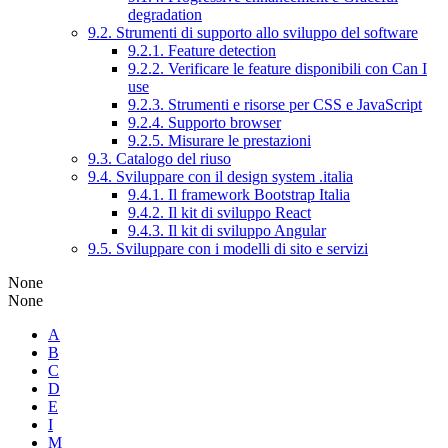
degradation
9.2. Strumenti di supporto allo sviluppo del software
9.2.1. Feature detection
9.2.2. Verificare le feature disponibili con Can I
use
9.2.3. Strumenti e risorse per CSS e JavaScript
9.2.4. Supporto browser
9.2.5. Misurare le prestazioni
9.3. Catalogo del riuso
9.4. Sviluppare con il design system .italia
9.4.1. Il framework Bootstrap Italia
9.4.2. Il kit di sviluppo React
9.4.3. Il kit di sviluppo Angular
9.5. Sviluppare con i modelli di sito e servizi
None
None
A
B
C
D
E
I
M