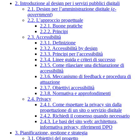
2. Introduzione al design per i servizi pubblici digitali
2.1. Design per l’amministrazione digitale (
e-
government
)
2.2. L’approccio progettuale
2.2.1. Buone pratiche
2.2.2. Principi
2.3. Accessibilità
2.3.1. Definizione
2.3.2. Accessibilità by design
2.3.3. Principi per l’accessibilità
2.3.4. Linee guida e criteri di successo
2.3.5. Come rilasciare una dichiarazione di
accessibilità
2.3.6. Meccanismo di feedback e procedura di
attuazione
2.3.7. Obiettivi accessibilità
2.3.8. Normativa e approfondimenti
2.4. Privacy
2.4.1. Come rispettare la privacy sin dalla
progettazione di un sito o servizio digitale
2.4.2. Richiedi il consenso quando necessario
2.4.3. Le basi del sito web: architettura,
informativa privacy, riferimenti DPO
3. Pianificazione, gestione e strategia
3.1. Obiettivi del progetto