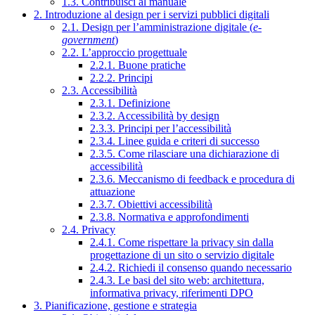
1.3. Contribuisci al manuale
2. Introduzione al design per i servizi pubblici digitali
2.1. Design per l’amministrazione digitale (
e-
government
)
2.2. L’approccio progettuale
2.2.1. Buone pratiche
2.2.2. Principi
2.3. Accessibilità
2.3.1. Definizione
2.3.2. Accessibilità by design
2.3.3. Principi per l’accessibilità
2.3.4. Linee guida e criteri di successo
2.3.5. Come rilasciare una dichiarazione di
accessibilità
2.3.6. Meccanismo di feedback e procedura di
attuazione
2.3.7. Obiettivi accessibilità
2.3.8. Normativa e approfondimenti
2.4. Privacy
2.4.1. Come rispettare la privacy sin dalla
progettazione di un sito o servizio digitale
2.4.2. Richiedi il consenso quando necessario
2.4.3. Le basi del sito web: architettura,
informativa privacy, riferimenti DPO
3. Pianificazione, gestione e strategia