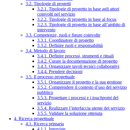
3.2. Tipologie di progetti
3.2.1. Tipologie di progetto in base agli attori
coinvolti nel servizio
3.2.2. Tipologie di progetto in base al focus
3.2.3. Tipologie di progetto in base all’ambito di
intervento
3.3. Competenze, ruoli e figure coinvolte
3.3.1. Coordinatore di progetto
3.3.2. Definire ruoli e responsabilità
3.4. Metodo di lavoro
3.4.1. Definire processi, strumenti e rituali
3.4.2. Curare la documentazione di progetto
3.4.3. Organizzare tavoli tecnici collaborativi
3.4.4. Prendere decisioni
3.5. Il processo progettuale
3.5.1. Organizzare il progetto e la sua gestione
3.5.2. Comprendere il contesto d’uso del servizio
pubblico
3.5.3. Progettare i processi e i
touchpoint
del
servizio
3.5.4. Realizzare l’interfaccia utente del servizio
3.5.5. Validare la soluzione ottenuta
4. Ricerca progettuale
4.1. Ricerca primaria
4.1.1. Interviste