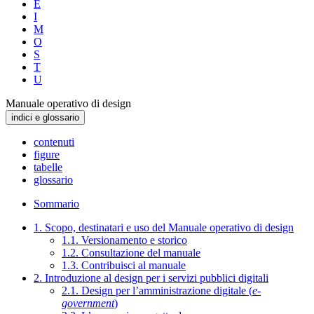
E
I
M
O
S
T
U
Manuale operativo di design
indici e glossario
contenuti
figure
tabelle
glossario
Sommario
1. Scopo, destinatari e uso del Manuale operativo di design
1.1. Versionamento e storico
1.2. Consultazione del manuale
1.3. Contribuisci al manuale
2. Introduzione al design per i servizi pubblici digitali
2.1. Design per l’amministrazione digitale (
e-
government
)