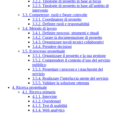
3.2.2. Tipologie di progetto in base al focus
3.2.3. Tipologie di progetto in base all’ambito di
intervento
3.3. Competenze, ruoli e figure coinvolte
3.3.1. Coordinatore di progetto
3.3.2. Definire ruoli e responsabilità
3.4. Metodo di lavoro
3.4.1. Definire processi, strumenti e rituali
3.4.2. Curare la documentazione di progetto
3.4.3. Organizzare tavoli tecnici collaborativi
3.4.4. Prendere decisioni
3.5. Il processo progettuale
3.5.1. Organizzare il progetto e la sua gestione
3.5.2. Comprendere il contesto d’uso del servizio
pubblico
3.5.3. Progettare i processi e i
touchpoint
del
servizio
3.5.4. Realizzare l’interfaccia utente del servizio
3.5.5. Validare la soluzione ottenuta
4. Ricerca progettuale
4.1. Ricerca primaria
4.1.1. Interviste
4.1.2. Questionari
4.1.3. Test di usabilità
4.1.4. Web analytics