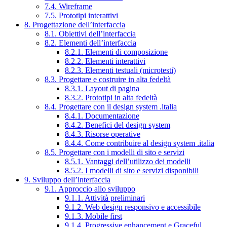
7.4. Wireframe
7.5. Prototipi interattivi
8. Progettazione dell’interfaccia
8.1. Obiettivi dell’interfaccia
8.2. Elementi dell’interfaccia
8.2.1. Elementi di composizione
8.2.2. Elementi interattivi
8.2.3. Elementi testuali (microtesti)
8.3. Progettare e costruire in alta fedeltà
8.3.1. Layout di pagina
8.3.2. Prototipi in alta fedeltà
8.4. Progettare con il design system .italia
8.4.1. Documentazione
8.4.2. Benefici del design system
8.4.3. Risorse operative
8.4.4. Come contribuire al design system .italia
8.5. Progettare con i modelli di sito e servizi
8.5.1. Vantaggi dell’utilizzo dei modelli
8.5.2. I modelli di sito e servizi disponibili
9. Sviluppo dell’interfaccia
9.1. Approccio allo sviluppo
9.1.1. Attività preliminari
9.1.2. Web design responsivo e accessibile
9.1.3. Mobile first
9.1.4. Progressive enhancement e Graceful