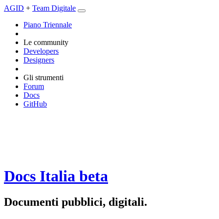
AGID
+
Team Digitale
Piano Triennale
Le community
Developers
Designers
Gli strumenti
Forum
Docs
GitHub
Docs Italia
beta
Documenti pubblici, digitali.