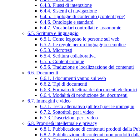
6.4.3. Flussi di interazione
6.4.4. Sistemi di navigazione
6.4.5. Tipologie di contenuto (content type)
6.4.6. Ontologie e standard
6.4.7. Vocabolari controllati e tassonomie
6.5. Scrittura e linguaggio
6.5.1. Come leggono le persone sul web
6.5.2. Le regole per un linguaggio semplice
6.5.3. Microtesti
6.5.4. Scrittura collaborativa
6.5.5. Content critique
6.5.6. Traduzione e localizzazione dei contenuti
6.6. Documenti
6.6.1. I documenti vanno sul web
6.6.2. Tipi di documenti
6.6.3. Formato di lettura dei documenti elettronici
6.6.4. Modalità di produzione dei documenti
6.7. Immagini e video
6.7.1. Testo alternativo (alt text) per le immagini
6.7.2. Sottotitoli per i video
6.7.3. Trascrizioni per i video
6.8. Proprietà intellettuale e privacy
6.8.1. Pubblicazione di contenuti prodotti dalla P
6.8.2. Pubblicazione di contenuti non prodotti dal