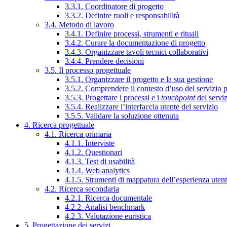
3.3.1. Coordinatore di progetto
3.3.2. Definire ruoli e responsabilità
3.4. Metodo di lavoro
3.4.1. Definire processi, strumenti e rituali
3.4.2. Curare la documentazione di progetto
3.4.3. Organizzare tavoli tecnici collaborativi
3.4.4. Prendere decisioni
3.5. Il processo progettuale
3.5.1. Organizzare il progetto e la sua gestione
3.5.2. Comprendere il contesto d’uso del servizio 
3.5.3. Progettare i processi e i
touchpoint
del servi
3.5.4. Realizzare l’interfaccia utente del servizio
3.5.5. Validare la soluzione ottenuta
4. Ricerca progettuale
4.1. Ricerca primaria
4.1.1. Interviste
4.1.2. Questionari
4.1.3. Test di usabilità
4.1.4. Web analytics
4.1.5. Strumenti di mappatura dell’esperienza uten
4.2. Ricerca secondaria
4.2.1. Ricerca documentale
4.2.2. Analisi benchmark
4.2.3. Valutazione euristica
5. Progettazione dei servizi