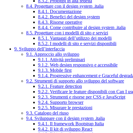
8.3.2. Prototipi in alta fedeltà
8.4. Progettare con il design system .italia
8.4.1. Documentazione
8.4.2. Benefici del design system
8.4.3. Risorse operative
8.4.4. Come contribuire al design system .italia
8.5. Progettare con i modelli di sito e servizi
8.5.1. Vantaggi dell’utilizzo dei modelli
8.5.2. I modelli di sito e servizi disponibili
9. Sviluppo dell’interfaccia
9.1. Approccio allo sviluppo
9.1.1. Attività preliminari
9.1.2. Web design responsivo e accessibile
9.1.3. Mobile first
9.1.4. Progressive enhancement e Graceful degrad
9.2. Strumenti di supporto allo sviluppo del software
9.2.1. Feature detection
9.2.2. Verificare le feature disponibili con Can I us
9.2.3. Strumenti e risorse per CSS e JavaScript
9.2.4. Supporto browser
9.2.5. Misurare le prestazioni
9.3. Catalogo del riuso
9.4. Sviluppare con il design system .italia
9.4.1. Il framework Bootstrap Italia
9.4.2. Il kit di sviluppo React