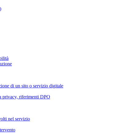
)
ilità
azione
ione di un sito o servizio digitale
va privacy, riferimenti DPO
olti nel servizio
ntervento