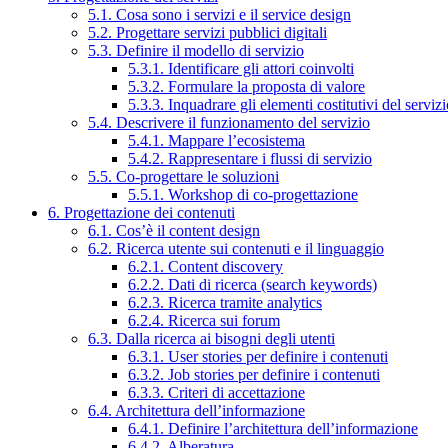
5.1. Cosa sono i servizi e il service design
5.2. Progettare servizi pubblici digitali
5.3. Definire il modello di servizio
5.3.1. Identificare gli attori coinvolti
5.3.2. Formulare la proposta di valore
5.3.3. Inquadrare gli elementi costitutivi del serviz
5.4. Descrivere il funzionamento del servizio
5.4.1. Mappare l’ecosistema
5.4.2. Rappresentare i flussi di servizio
5.5. Co-progettare le soluzioni
5.5.1. Workshop di co-progettazione
6. Progettazione dei contenuti
6.1. Cos’è il content design
6.2. Ricerca utente sui contenuti e il linguaggio
6.2.1. Content discovery
6.2.2. Dati di ricerca (search keywords)
6.2.3. Ricerca tramite analytics
6.2.4. Ricerca sui forum
6.3. Dalla ricerca ai bisogni degli utenti
6.3.1. User stories per definire i contenuti
6.3.2. Job stories per definire i contenuti
6.3.3. Criteri di accettazione
6.4. Architettura dell’informazione
6.4.1. Definire l’architettura dell’informazione
6.4.2. Alberatura