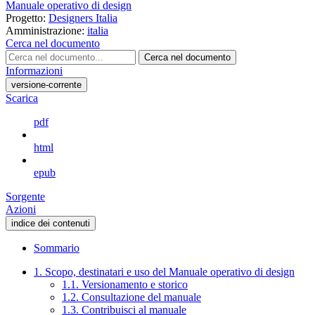
Manuale operativo di design
Progetto:
Designers Italia
Amministrazione:
italia
Cerca nel documento
Cerca nel documento
Informazioni
versione-corrente
Scarica
pdf
html
epub
Sorgente
Azioni
indice dei contenuti
Sommario
1. Scopo, destinatari e uso del Manuale operativo di design
1.1. Versionamento e storico
1.2. Consultazione del manuale
1.3. Contribuisci al manuale