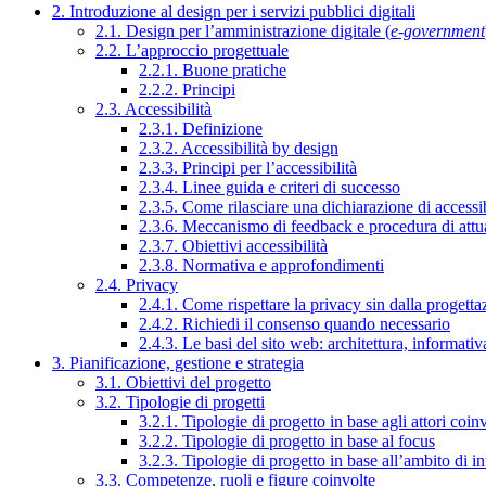
2. Introduzione al design per i servizi pubblici digitali
2.1. Design per l’amministrazione digitale (
e-government
2.2. L’approccio progettuale
2.2.1. Buone pratiche
2.2.2. Principi
2.3. Accessibilità
2.3.1. Definizione
2.3.2. Accessibilità by design
2.3.3. Principi per l’accessibilità
2.3.4. Linee guida e criteri di successo
2.3.5. Come rilasciare una dichiarazione di accessib
2.3.6. Meccanismo di feedback e procedura di attu
2.3.7. Obiettivi accessibilità
2.3.8. Normativa e approfondimenti
2.4. Privacy
2.4.1. Come rispettare la privacy sin dalla progettaz
2.4.2. Richiedi il consenso quando necessario
2.4.3. Le basi del sito web: architettura, informati
3. Pianificazione, gestione e strategia
3.1. Obiettivi del progetto
3.2. Tipologie di progetti
3.2.1. Tipologie di progetto in base agli attori coinv
3.2.2. Tipologie di progetto in base al focus
3.2.3. Tipologie di progetto in base all’ambito di i
3.3. Competenze, ruoli e figure coinvolte