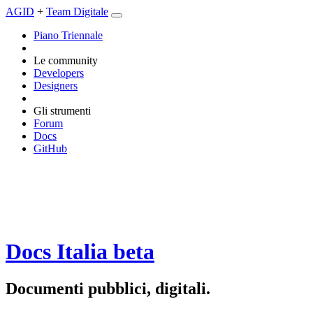
AGID
+
Team Digitale
Piano Triennale
Le community
Developers
Designers
Gli strumenti
Forum
Docs
GitHub
Docs Italia
beta
Documenti pubblici, digitali.