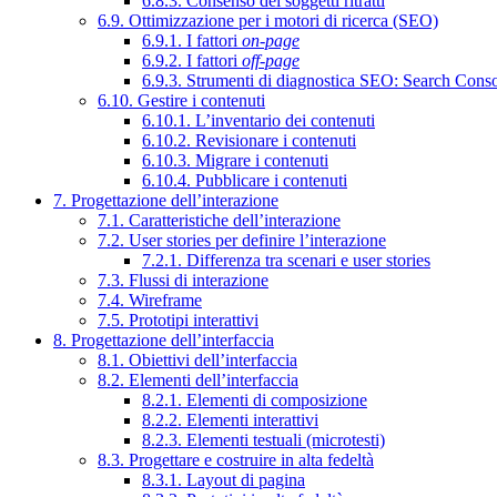
6.8.3. Consenso dei soggetti ritratti
6.9. Ottimizzazione per i motori di ricerca (SEO)
6.9.1. I fattori
on-page
6.9.2. I fattori
off-page
6.9.3. Strumenti di diagnostica SEO: Search Cons
6.10. Gestire i contenuti
6.10.1. L’inventario dei contenuti
6.10.2. Revisionare i contenuti
6.10.3. Migrare i contenuti
6.10.4. Pubblicare i contenuti
7. Progettazione dell’interazione
7.1. Caratteristiche dell’interazione
7.2. User stories per definire l’interazione
7.2.1. Differenza tra scenari e user stories
7.3. Flussi di interazione
7.4. Wireframe
7.5. Prototipi interattivi
8. Progettazione dell’interfaccia
8.1. Obiettivi dell’interfaccia
8.2. Elementi dell’interfaccia
8.2.1. Elementi di composizione
8.2.2. Elementi interattivi
8.2.3. Elementi testuali (microtesti)
8.3. Progettare e costruire in alta fedeltà
8.3.1. Layout di pagina