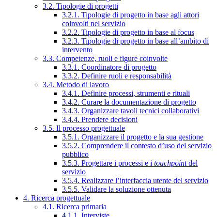
3.2. Tipologie di progetti
3.2.1. Tipologie di progetto in base agli attori
coinvolti nel servizio
3.2.2. Tipologie di progetto in base al focus
3.2.3. Tipologie di progetto in base all’ambito di
intervento
3.3. Competenze, ruoli e figure coinvolte
3.3.1. Coordinatore di progetto
3.3.2. Definire ruoli e responsabilità
3.4. Metodo di lavoro
3.4.1. Definire processi, strumenti e rituali
3.4.2. Curare la documentazione di progetto
3.4.3. Organizzare tavoli tecnici collaborativi
3.4.4. Prendere decisioni
3.5. Il processo progettuale
3.5.1. Organizzare il progetto e la sua gestione
3.5.2. Comprendere il contesto d’uso del servizio
pubblico
3.5.3. Progettare i processi e i
touchpoint
del
servizio
3.5.4. Realizzare l’interfaccia utente del servizio
3.5.5. Validare la soluzione ottenuta
4. Ricerca progettuale
4.1. Ricerca primaria
4.1.1. Interviste