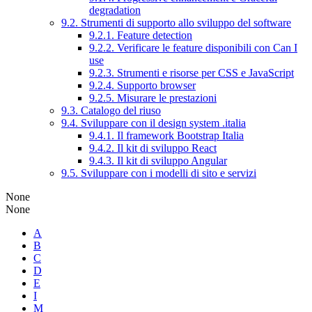
degradation
9.2. Strumenti di supporto allo sviluppo del software
9.2.1. Feature detection
9.2.2. Verificare le feature disponibili con Can I
use
9.2.3. Strumenti e risorse per CSS e JavaScript
9.2.4. Supporto browser
9.2.5. Misurare le prestazioni
9.3. Catalogo del riuso
9.4. Sviluppare con il design system .italia
9.4.1. Il framework Bootstrap Italia
9.4.2. Il kit di sviluppo React
9.4.3. Il kit di sviluppo Angular
9.5. Sviluppare con i modelli di sito e servizi
None
None
A
B
C
D
E
I
M