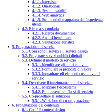
4.1.1. Interviste
4.1.2. Questionari
4.1.3. Test di usabilità
4.1.4. Web analytics
4.1.5. Strumenti di mappatura dell’esperienza
utente
4.2. Ricerca secondaria
4.2.1. Ricerca documentale
4.2.2. Analisi benchmark
4.2.3. Valutazione euristica
5. Progettazione dei servizi
5.1. Cosa sono i servizi e il service design
5.2. Progettare servizi pubblici digitali
5.3. Definire il modello di servizio
5.3.1. Identificare gli attori coinvolti
5.3.2. Formulare la proposta di valore
5.3.3. Inquadrare gli elementi costitutivi del
servizio
5.4. Descrivere il funzionamento del servizio
5.4.1. Mappare l’ecosistema
5.4.2. Rappresentare i flussi di servizio
5.5. Co-progettare le soluzioni
5.5.1. Workshop di co-progettazione
6. Progettazione dei contenuti
6.1. Cos’è il content design