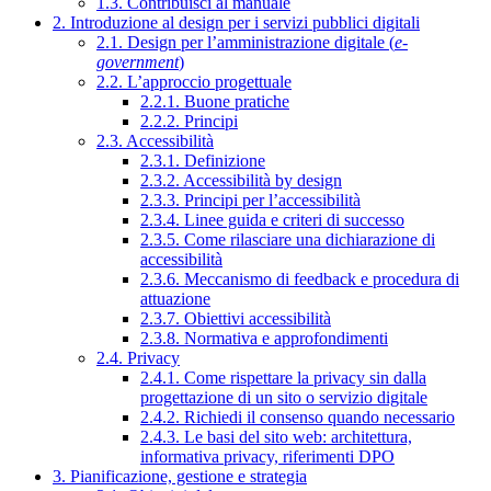
1.3. Contribuisci al manuale
2. Introduzione al design per i servizi pubblici digitali
2.1. Design per l’amministrazione digitale (
e-
government
)
2.2. L’approccio progettuale
2.2.1. Buone pratiche
2.2.2. Principi
2.3. Accessibilità
2.3.1. Definizione
2.3.2. Accessibilità by design
2.3.3. Principi per l’accessibilità
2.3.4. Linee guida e criteri di successo
2.3.5. Come rilasciare una dichiarazione di
accessibilità
2.3.6. Meccanismo di feedback e procedura di
attuazione
2.3.7. Obiettivi accessibilità
2.3.8. Normativa e approfondimenti
2.4. Privacy
2.4.1. Come rispettare la privacy sin dalla
progettazione di un sito o servizio digitale
2.4.2. Richiedi il consenso quando necessario
2.4.3. Le basi del sito web: architettura,
informativa privacy, riferimenti DPO
3. Pianificazione, gestione e strategia