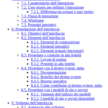
7.1. Caratteristiche dell’interazione
7.2. User stories per definire l’interazione
7.2.1. Differenza tra scenari e user stories
7.3. Flussi di interazione
7.4. Wireframe
7.5. Prototipi interattivi
8. Progettazione dell’interfaccia
8.1. Obiettivi dell’interfaccia
8.2. Elementi dell’interfaccia
8.2.1. Elementi di composizione
8.2.2. Elementi interattivi
8.2.3. Elementi testuali (microtesti)
8.3. Progettare e costruire in alta fedeltà
8.3.1. Layout di pagina
8.3.2. Prototipi in alta fedeltà
8.4. Progettare con il design system .italia
8.4.1. Documentazione
8.4.2. Benefici del design system
8.4.3. Risorse operative
8.4.4. Come contribuire al design system .italia
8.5. Progettare con i modelli di sito e servizi
8.5.1. Vantaggi dell’utilizzo dei modelli
8.5.2. I modelli di sito e servizi disponibili
9. Sviluppo dell’interfaccia
9.1. Approccio allo sviluppo