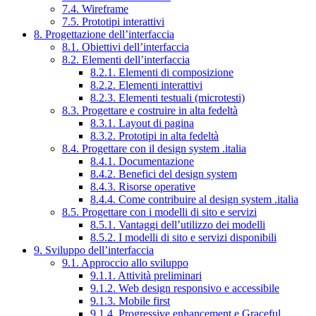
7.4. Wireframe
7.5. Prototipi interattivi
8. Progettazione dell’interfaccia
8.1. Obiettivi dell’interfaccia
8.2. Elementi dell’interfaccia
8.2.1. Elementi di composizione
8.2.2. Elementi interattivi
8.2.3. Elementi testuali (microtesti)
8.3. Progettare e costruire in alta fedeltà
8.3.1. Layout di pagina
8.3.2. Prototipi in alta fedeltà
8.4. Progettare con il design system .italia
8.4.1. Documentazione
8.4.2. Benefici del design system
8.4.3. Risorse operative
8.4.4. Come contribuire al design system .italia
8.5. Progettare con i modelli di sito e servizi
8.5.1. Vantaggi dell’utilizzo dei modelli
8.5.2. I modelli di sito e servizi disponibili
9. Sviluppo dell’interfaccia
9.1. Approccio allo sviluppo
9.1.1. Attività preliminari
9.1.2. Web design responsivo e accessibile
9.1.3. Mobile first
9.1.4. Progressive enhancement e Graceful