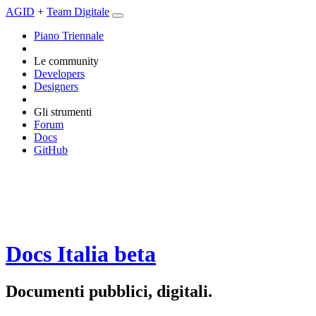
AGID
+
Team Digitale
Piano Triennale
Le community
Developers
Designers
Gli strumenti
Forum
Docs
GitHub
Docs Italia
beta
Documenti pubblici, digitali.