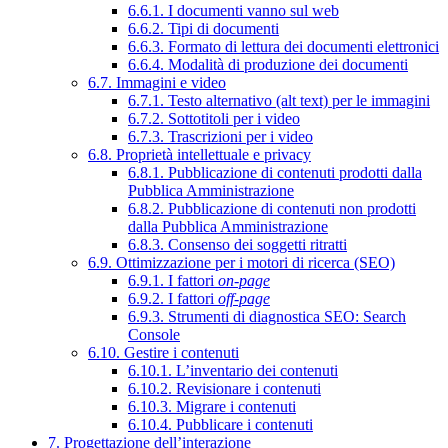
6.6.1. I documenti vanno sul web
6.6.2. Tipi di documenti
6.6.3. Formato di lettura dei documenti elettronici
6.6.4. Modalità di produzione dei documenti
6.7. Immagini e video
6.7.1. Testo alternativo (alt text) per le immagini
6.7.2. Sottotitoli per i video
6.7.3. Trascrizioni per i video
6.8. Proprietà intellettuale e privacy
6.8.1. Pubblicazione di contenuti prodotti dalla
Pubblica Amministrazione
6.8.2. Pubblicazione di contenuti non prodotti
dalla Pubblica Amministrazione
6.8.3. Consenso dei soggetti ritratti
6.9. Ottimizzazione per i motori di ricerca (SEO)
6.9.1. I fattori
on-page
6.9.2. I fattori
off-page
6.9.3. Strumenti di diagnostica SEO: Search
Console
6.10. Gestire i contenuti
6.10.1. L’inventario dei contenuti
6.10.2. Revisionare i contenuti
6.10.3. Migrare i contenuti
6.10.4. Pubblicare i contenuti
7. Progettazione dell’interazione