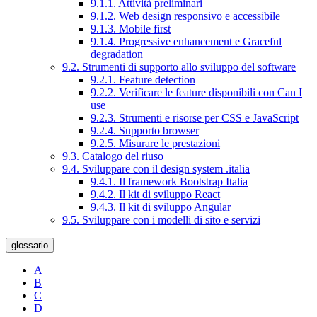
9.1.1. Attività preliminari
9.1.2. Web design responsivo e accessibile
9.1.3. Mobile first
9.1.4. Progressive enhancement e Graceful
degradation
9.2. Strumenti di supporto allo sviluppo del software
9.2.1. Feature detection
9.2.2. Verificare le feature disponibili con Can I
use
9.2.3. Strumenti e risorse per CSS e JavaScript
9.2.4. Supporto browser
9.2.5. Misurare le prestazioni
9.3. Catalogo del riuso
9.4. Sviluppare con il design system .italia
9.4.1. Il framework Bootstrap Italia
9.4.2. Il kit di sviluppo React
9.4.3. Il kit di sviluppo Angular
9.5. Sviluppare con i modelli di sito e servizi
glossario
A
B
C
D