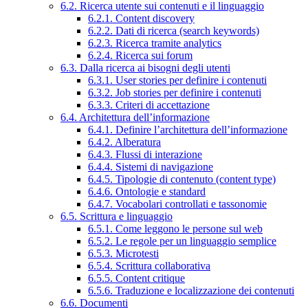
6.2. Ricerca utente sui contenuti e il linguaggio
6.2.1. Content discovery
6.2.2. Dati di ricerca (search keywords)
6.2.3. Ricerca tramite analytics
6.2.4. Ricerca sui forum
6.3. Dalla ricerca ai bisogni degli utenti
6.3.1. User stories per definire i contenuti
6.3.2. Job stories per definire i contenuti
6.3.3. Criteri di accettazione
6.4. Architettura dell’informazione
6.4.1. Definire l’architettura dell’informazione
6.4.2. Alberatura
6.4.3. Flussi di interazione
6.4.4. Sistemi di navigazione
6.4.5. Tipologie di contenuto (content type)
6.4.6. Ontologie e standard
6.4.7. Vocabolari controllati e tassonomie
6.5. Scrittura e linguaggio
6.5.1. Come leggono le persone sul web
6.5.2. Le regole per un linguaggio semplice
6.5.3. Microtesti
6.5.4. Scrittura collaborativa
6.5.5. Content critique
6.5.6. Traduzione e localizzazione dei contenuti
6.6. Documenti