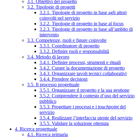
3.1. Obiettivi del progetto
3.2. Tipologie di progetti
3.2.1. Tipologie di progetto in base agli attori
coinvolti nel servizio
3.2.2. Tipologie di progetto in base al focus
3.2.3. Tipologie di progetto in base all’ambito di
intervento
3.3. Competenze, ruoli e figure coinvolte
3.3.1. Coordinatore di progetto
3.3.2. Definire ruoli e responsabilità
3.4. Metodo di lavoro
3.4.1. Definire processi, strumenti e rituali
3.4.2. Curare la documentazione di progetto
3.4.3. Organizzare tavoli tecnici collaborativi
3.4.4. Prendere decisioni
3.5. Il processo progettuale
3.5.1. Organizzare il progetto e la sua gestione
3.5.2. Comprendere il contesto d’uso del servizio
pubblico
3.5.3. Progettare i processi e i
touchpoint
del
servizio
3.5.4. Realizzare l’interfaccia utente del servizio
3.5.5. Validare la soluzione ottenuta
4. Ricerca progettuale
4.1. Ricerca primaria