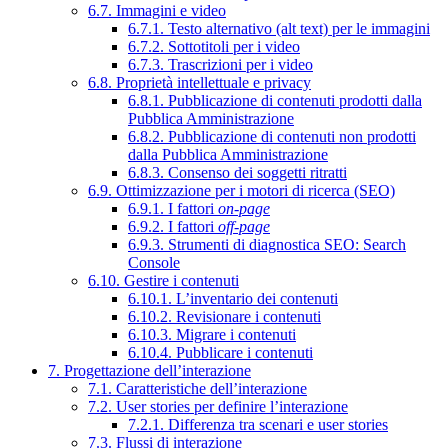
6.7. Immagini e video
6.7.1. Testo alternativo (alt text) per le immagini
6.7.2. Sottotitoli per i video
6.7.3. Trascrizioni per i video
6.8. Proprietà intellettuale e privacy
6.8.1. Pubblicazione di contenuti prodotti dalla
Pubblica Amministrazione
6.8.2. Pubblicazione di contenuti non prodotti
dalla Pubblica Amministrazione
6.8.3. Consenso dei soggetti ritratti
6.9. Ottimizzazione per i motori di ricerca (SEO)
6.9.1. I fattori
on-page
6.9.2. I fattori
off-page
6.9.3. Strumenti di diagnostica SEO: Search
Console
6.10. Gestire i contenuti
6.10.1. L’inventario dei contenuti
6.10.2. Revisionare i contenuti
6.10.3. Migrare i contenuti
6.10.4. Pubblicare i contenuti
7. Progettazione dell’interazione
7.1. Caratteristiche dell’interazione
7.2. User stories per definire l’interazione
7.2.1. Differenza tra scenari e user stories
7.3. Flussi di interazione