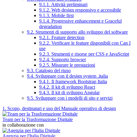
9.1.1. Attività preliminari
9.1.2. Web design responsivo e accessibile
9.1.3. Mobile first
9.1.4. Progressive enhancement e Graceful
degradation
9.2. Strumenti di supporto allo sviluppo del software
9.2.1. Feature detection
9.2.2. Verificare le feature disponibili con Can I
use
9.2.3. Strumenti e risorse per CSS e JavaScript
9.2.4. Supporto browser
9.2.5. Misurare le prestazioni
9.3. Catalogo del riuso
9.4. Sviluppare con il design system .italia
9.4.1. Il framework Bootstrap Italia
9.4.2. Il kit di sviluppo React
9.4.3. Il kit di sviluppo Angular
9.5. Sviluppare con i modelli di sito e servizi
1. Scopo, destinatari e uso del Manuale operativo di design
Team per la Trasformazione Digitale
in collaborazione con
Agenzia per l'Italia Digitale