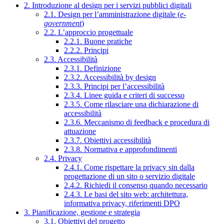
2. Introduzione al design per i servizi pubblici digitali
2.1. Design per l’amministrazione digitale (
e-
government
)
2.2. L’approccio progettuale
2.2.1. Buone pratiche
2.2.2. Principi
2.3. Accessibilità
2.3.1. Definizione
2.3.2. Accessibilità by design
2.3.3. Principi per l’accessibilità
2.3.4. Linee guida e criteri di successo
2.3.5. Come rilasciare una dichiarazione di
accessibilità
2.3.6. Meccanismo di feedback e procedura di
attuazione
2.3.7. Obiettivi accessibilità
2.3.8. Normativa e approfondimenti
2.4. Privacy
2.4.1. Come rispettare la privacy sin dalla
progettazione di un sito o servizio digitale
2.4.2. Richiedi il consenso quando necessario
2.4.3. Le basi del sito web: architettura,
informativa privacy, riferimenti DPO
3. Pianificazione, gestione e strategia
3.1. Obiettivi del progetto