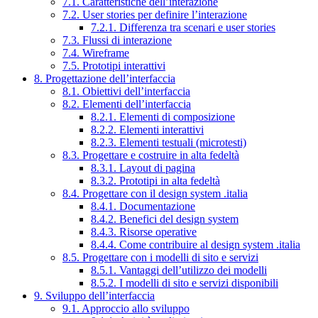
7.1. Caratteristiche dell’interazione
7.2. User stories per definire l’interazione
7.2.1. Differenza tra scenari e user stories
7.3. Flussi di interazione
7.4. Wireframe
7.5. Prototipi interattivi
8. Progettazione dell’interfaccia
8.1. Obiettivi dell’interfaccia
8.2. Elementi dell’interfaccia
8.2.1. Elementi di composizione
8.2.2. Elementi interattivi
8.2.3. Elementi testuali (microtesti)
8.3. Progettare e costruire in alta fedeltà
8.3.1. Layout di pagina
8.3.2. Prototipi in alta fedeltà
8.4. Progettare con il design system .italia
8.4.1. Documentazione
8.4.2. Benefici del design system
8.4.3. Risorse operative
8.4.4. Come contribuire al design system .italia
8.5. Progettare con i modelli di sito e servizi
8.5.1. Vantaggi dell’utilizzo dei modelli
8.5.2. I modelli di sito e servizi disponibili
9. Sviluppo dell’interfaccia
9.1. Approccio allo sviluppo