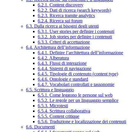
6.2.1. Content discovery
6.2.2. Dati di ricerca (search keywords)
6.2.3. Ricerca tramite analytics
6.2.4. Ricerca sui forum
6.3. Dalla ricerca ai bisogni degli utenti
6.3.1. User stories per definire i contenuti
6.3.2. Job stories per definire i contenuti
6.3.3. Criteri di accettazione
6.4. Architettura dell’informazione
6.4.1. Definire l’architettura dell’informazione
6.4.2. Alberatura
6.4.3. Flussi di interazione
6.4.4. Sistemi di navigazione
6.4.5. Tipologie di contenuto (content type)
6.4.6. Ontologie e standard
6.4.7. Vocabolari controllati e tassonomie
6.5. Scrittura e linguaggio
6.5.1. Come leggono le persone sul web
6.5.2. Le regole per un linguaggio semplice
6.5.3. Microtesti
6.5.4. Scrittura collaborativa
6.5.5. Content critique
6.5.6. Traduzione e localizzazione dei contenuti
6.6. Documenti