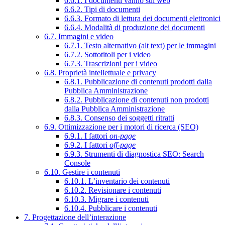
6.6.1. I documenti vanno sul web
6.6.2. Tipi di documenti
6.6.3. Formato di lettura dei documenti elettronici
6.6.4. Modalità di produzione dei documenti
6.7. Immagini e video
6.7.1. Testo alternativo (alt text) per le immagini
6.7.2. Sottotitoli per i video
6.7.3. Trascrizioni per i video
6.8. Proprietà intellettuale e privacy
6.8.1. Pubblicazione di contenuti prodotti dalla
Pubblica Amministrazione
6.8.2. Pubblicazione di contenuti non prodotti
dalla Pubblica Amministrazione
6.8.3. Consenso dei soggetti ritratti
6.9. Ottimizzazione per i motori di ricerca (SEO)
6.9.1. I fattori
on-page
6.9.2. I fattori
off-page
6.9.3. Strumenti di diagnostica SEO: Search
Console
6.10. Gestire i contenuti
6.10.1. L’inventario dei contenuti
6.10.2. Revisionare i contenuti
6.10.3. Migrare i contenuti
6.10.4. Pubblicare i contenuti
7. Progettazione dell’interazione