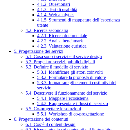
4.1.2. Questionari
4.1.3. Test di usabilità
4.1.4. Web analytics
4.1.5. Strumenti di mappatura dell’esperienza
utente
4.2. Ricerca secondaria
4.2.1. Ricerca documentale
4.2.2. Analisi benchmark
4.2.3. Valutazione euristica
5. Progettazione dei servizi
5.1. Cosa sono i servizi e il service design
5.2. Progettare servizi pubblici digitali
5.3. Definire il modello di servizio
5.3.1. Identificare gli attori coinvolti
5.3.2. Formulare la proposta di valore
5.3.3. Inquadrare gli elementi costitutivi del
servizio
5.4. Descrivere il funzionamento del servizio
5.4.1. Mappare l’ecosistema
5.4.2. Rappresentare i flussi di servizio
5.5. Co-progettare le soluzioni
5.5.1. Workshop di co-progettazione
6. Progettazione dei contenuti
6.1. Cos’è il content design
6.2. Ricerca utente sui contenuti e il linguaggio