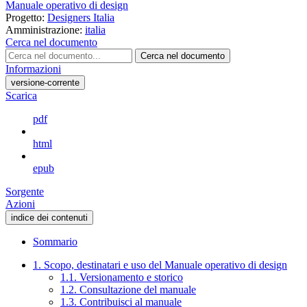
Manuale operativo di design
Progetto:
Designers Italia
Amministrazione:
italia
Cerca nel documento
Cerca nel documento
Informazioni
versione-corrente
Scarica
pdf
html
epub
Sorgente
Azioni
indice dei contenuti
Sommario
1. Scopo, destinatari e uso del Manuale operativo di design
1.1. Versionamento e storico
1.2. Consultazione del manuale
1.3. Contribuisci al manuale