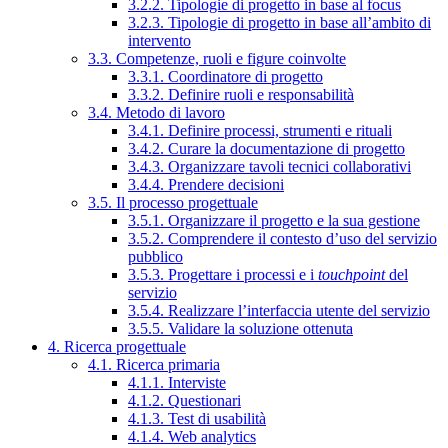
3.2.2. Tipologie di progetto in base al focus
3.2.3. Tipologie di progetto in base all’ambito di
intervento
3.3. Competenze, ruoli e figure coinvolte
3.3.1. Coordinatore di progetto
3.3.2. Definire ruoli e responsabilità
3.4. Metodo di lavoro
3.4.1. Definire processi, strumenti e rituali
3.4.2. Curare la documentazione di progetto
3.4.3. Organizzare tavoli tecnici collaborativi
3.4.4. Prendere decisioni
3.5. Il processo progettuale
3.5.1. Organizzare il progetto e la sua gestione
3.5.2. Comprendere il contesto d’uso del servizio
pubblico
3.5.3. Progettare i processi e i
touchpoint
del
servizio
3.5.4. Realizzare l’interfaccia utente del servizio
3.5.5. Validare la soluzione ottenuta
4. Ricerca progettuale
4.1. Ricerca primaria
4.1.1. Interviste
4.1.2. Questionari
4.1.3. Test di usabilità
4.1.4. Web analytics