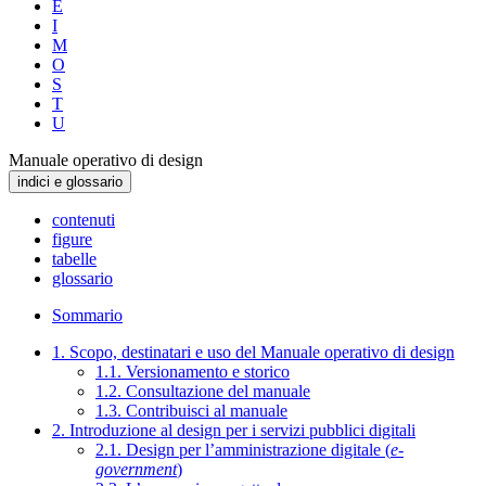
E
I
M
O
S
T
U
Manuale operativo di design
indici e glossario
contenuti
figure
tabelle
glossario
Sommario
1. Scopo, destinatari e uso del Manuale operativo di design
1.1. Versionamento e storico
1.2. Consultazione del manuale
1.3. Contribuisci al manuale
2. Introduzione al design per i servizi pubblici digitali
2.1. Design per l’amministrazione digitale (
e-
government
)