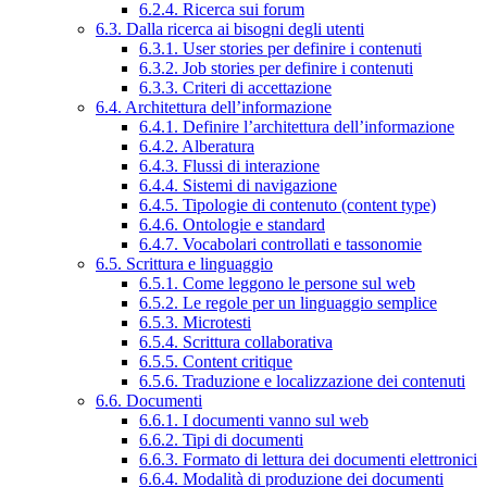
6.2.4. Ricerca sui forum
6.3. Dalla ricerca ai bisogni degli utenti
6.3.1. User stories per definire i contenuti
6.3.2. Job stories per definire i contenuti
6.3.3. Criteri di accettazione
6.4. Architettura dell’informazione
6.4.1. Definire l’architettura dell’informazione
6.4.2. Alberatura
6.4.3. Flussi di interazione
6.4.4. Sistemi di navigazione
6.4.5. Tipologie di contenuto (content type)
6.4.6. Ontologie e standard
6.4.7. Vocabolari controllati e tassonomie
6.5. Scrittura e linguaggio
6.5.1. Come leggono le persone sul web
6.5.2. Le regole per un linguaggio semplice
6.5.3. Microtesti
6.5.4. Scrittura collaborativa
6.5.5. Content critique
6.5.6. Traduzione e localizzazione dei contenuti
6.6. Documenti
6.6.1. I documenti vanno sul web
6.6.2. Tipi di documenti
6.6.3. Formato di lettura dei documenti elettronici
6.6.4. Modalità di produzione dei documenti