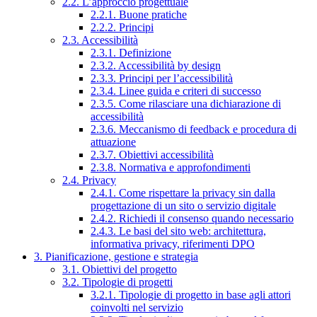
2.2. L’approccio progettuale
2.2.1. Buone pratiche
2.2.2. Principi
2.3. Accessibilità
2.3.1. Definizione
2.3.2. Accessibilità by design
2.3.3. Principi per l’accessibilità
2.3.4. Linee guida e criteri di successo
2.3.5. Come rilasciare una dichiarazione di
accessibilità
2.3.6. Meccanismo di feedback e procedura di
attuazione
2.3.7. Obiettivi accessibilità
2.3.8. Normativa e approfondimenti
2.4. Privacy
2.4.1. Come rispettare la privacy sin dalla
progettazione di un sito o servizio digitale
2.4.2. Richiedi il consenso quando necessario
2.4.3. Le basi del sito web: architettura,
informativa privacy, riferimenti DPO
3. Pianificazione, gestione e strategia
3.1. Obiettivi del progetto
3.2. Tipologie di progetti
3.2.1. Tipologie di progetto in base agli attori
coinvolti nel servizio