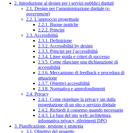
2. Introduzione al design per i servizi pubblici digitali
2.1. Design per l’amministrazione digitale (
e-
government
)
2.2. L’approccio progettuale
2.2.1. Buone pratiche
2.2.2. Principi
2.3. Accessibilità
2.3.1. Definizione
2.3.2. Accessibilità by design
2.3.3. Principi per l’accessibilità
2.3.4. Linee guida e criteri di successo
2.3.5. Come rilasciare una dichiarazione di
accessibilità
2.3.6. Meccanismo di feedback e procedura di
attuazione
2.3.7. Obiettivi accessibilità
2.3.8. Normativa e approfondimenti
2.4. Privacy
2.4.1. Come rispettare la privacy sin dalla
progettazione di un sito o servizio digitale
2.4.2. Richiedi il consenso quando necessario
2.4.3. Le basi del sito web: architettura,
informativa privacy, riferimenti DPO
3. Pianificazione, gestione e strategia
3.1. Obiettivi del progetto