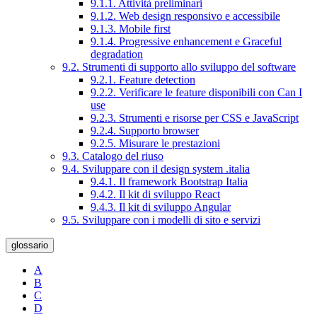
9.1.1. Attività preliminari
9.1.2. Web design responsivo e accessibile
9.1.3. Mobile first
9.1.4. Progressive enhancement e Graceful
degradation
9.2. Strumenti di supporto allo sviluppo del software
9.2.1. Feature detection
9.2.2. Verificare le feature disponibili con Can I
use
9.2.3. Strumenti e risorse per CSS e JavaScript
9.2.4. Supporto browser
9.2.5. Misurare le prestazioni
9.3. Catalogo del riuso
9.4. Sviluppare con il design system .italia
9.4.1. Il framework Bootstrap Italia
9.4.2. Il kit di sviluppo React
9.4.3. Il kit di sviluppo Angular
9.5. Sviluppare con i modelli di sito e servizi
glossario
A
B
C
D