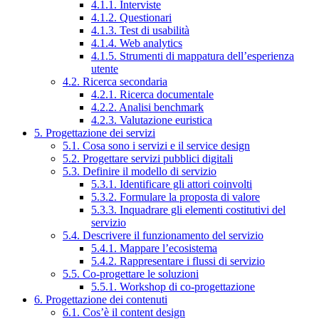
4.1.1. Interviste
4.1.2. Questionari
4.1.3. Test di usabilità
4.1.4. Web analytics
4.1.5. Strumenti di mappatura dell’esperienza
utente
4.2. Ricerca secondaria
4.2.1. Ricerca documentale
4.2.2. Analisi benchmark
4.2.3. Valutazione euristica
5. Progettazione dei servizi
5.1. Cosa sono i servizi e il service design
5.2. Progettare servizi pubblici digitali
5.3. Definire il modello di servizio
5.3.1. Identificare gli attori coinvolti
5.3.2. Formulare la proposta di valore
5.3.3. Inquadrare gli elementi costitutivi del
servizio
5.4. Descrivere il funzionamento del servizio
5.4.1. Mappare l’ecosistema
5.4.2. Rappresentare i flussi di servizio
5.5. Co-progettare le soluzioni
5.5.1. Workshop di co-progettazione
6. Progettazione dei contenuti
6.1. Cos’è il content design