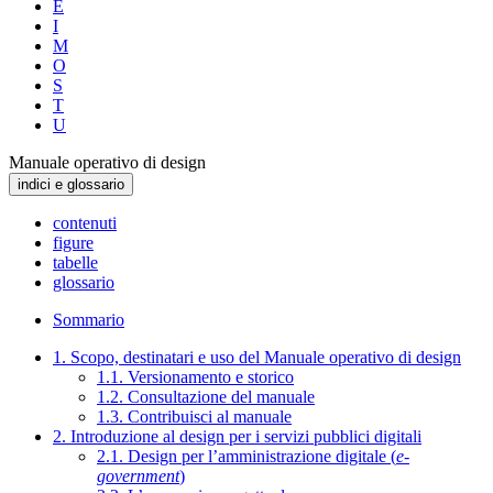
E
I
M
O
S
T
U
Manuale operativo di design
indici e glossario
contenuti
figure
tabelle
glossario
Sommario
1. Scopo, destinatari e uso del Manuale operativo di design
1.1. Versionamento e storico
1.2. Consultazione del manuale
1.3. Contribuisci al manuale
2. Introduzione al design per i servizi pubblici digitali
2.1. Design per l’amministrazione digitale (
e-
government
)