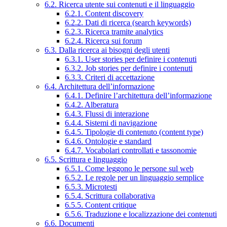
6.2. Ricerca utente sui contenuti e il linguaggio
6.2.1. Content discovery
6.2.2. Dati di ricerca (search keywords)
6.2.3. Ricerca tramite analytics
6.2.4. Ricerca sui forum
6.3. Dalla ricerca ai bisogni degli utenti
6.3.1. User stories per definire i contenuti
6.3.2. Job stories per definire i contenuti
6.3.3. Criteri di accettazione
6.4. Architettura dell’informazione
6.4.1. Definire l’architettura dell’informazione
6.4.2. Alberatura
6.4.3. Flussi di interazione
6.4.4. Sistemi di navigazione
6.4.5. Tipologie di contenuto (content type)
6.4.6. Ontologie e standard
6.4.7. Vocabolari controllati e tassonomie
6.5. Scrittura e linguaggio
6.5.1. Come leggono le persone sul web
6.5.2. Le regole per un linguaggio semplice
6.5.3. Microtesti
6.5.4. Scrittura collaborativa
6.5.5. Content critique
6.5.6. Traduzione e localizzazione dei contenuti
6.6. Documenti