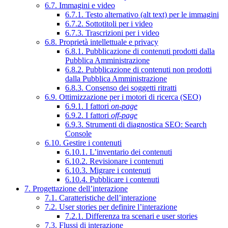
6.7. Immagini e video
6.7.1. Testo alternativo (alt text) per le immagini
6.7.2. Sottotitoli per i video
6.7.3. Trascrizioni per i video
6.8. Proprietà intellettuale e privacy
6.8.1. Pubblicazione di contenuti prodotti dalla
Pubblica Amministrazione
6.8.2. Pubblicazione di contenuti non prodotti
dalla Pubblica Amministrazione
6.8.3. Consenso dei soggetti ritratti
6.9. Ottimizzazione per i motori di ricerca (SEO)
6.9.1. I fattori
on-page
6.9.2. I fattori
off-page
6.9.3. Strumenti di diagnostica SEO: Search
Console
6.10. Gestire i contenuti
6.10.1. L’inventario dei contenuti
6.10.2. Revisionare i contenuti
6.10.3. Migrare i contenuti
6.10.4. Pubblicare i contenuti
7. Progettazione dell’interazione
7.1. Caratteristiche dell’interazione
7.2. User stories per definire l’interazione
7.2.1. Differenza tra scenari e user stories
7.3. Flussi di interazione