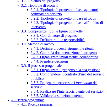
3.1. Obiettivi del progetto
3.2. Tipologie di progetti
3.2.1. Tipologie di progetto in base agli attori
coinvolti nel servizio
3.2.2. Tipologie di progetto in base al focus
3.2.3. Tipologie di progetto in base all’ambito di
intervento
3.3. Competenze, ruoli e figure coinvolte
3.3.1. Coordinatore di progetto
3.3.2. Definire ruoli e responsabilità
3.4. Metodo di lavoro
3.4.1. Definire processi, strumenti e rituali
3.4.2. Curare la documentazione di progetto
3.4.3. Organizzare tavoli tecnici collaborativi
3.4.4. Prendere decisioni
3.5. Il processo progettuale
3.5.1. Organizzare il progetto e la sua gestione
3.5.2. Comprendere il contesto d’uso del servizio
pubblico
3.5.3. Progettare i processi e i
touchpoint
del
servizio
3.5.4. Realizzare l’interfaccia utente del servizio
3.5.5. Validare la soluzione ottenuta
4. Ricerca progettuale
4.1. Ricerca primaria