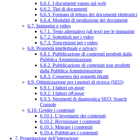
6.6.1. I documenti vanno sul web
6.6.2. Tipi di documenti
6.6.3. Formato di lettura dei documenti elettronici
6.6.4. Modalità di produzione dei documenti
6.7. Immagini e video
6.7.1. Testo alternativo (alt text) per le immagini
6.7.2. Sottotitoli per i video
6.7.3. Trascrizioni per i video
6.8. Proprietà intellettuale e privacy
6.8.1. Pubblicazione di contenuti prodotti dalla
Pubblica Amministrazione
6.8.2. Pubblicazione di contenuti non prodotti
dalla Pubblica Amministrazione
6.8.3. Consenso dei soggetti ritratti
6.9. Ottimizzazione per i motori di ricerca (SEO)
6.9.1. I fattori
on-page
6.9.2. I fattori
off-page
6.9.3. Strumenti di diagnostica SEO: Search
Console
6.10. Gestire i contenuti
6.10.1. L’inventario dei contenuti
6.10.2. Revisionare i contenuti
6.10.3. Migrare i contenuti
6.10.4. Pubblicare i contenuti
7. Progettazione dell’interazione