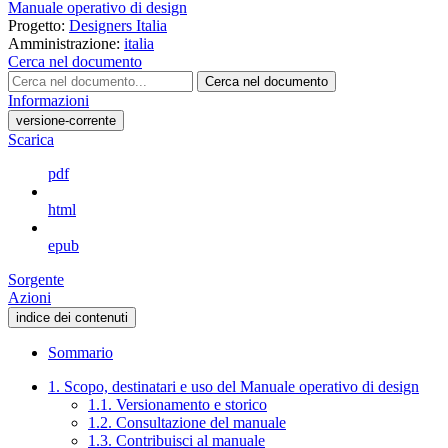
Manuale operativo di design
Progetto:
Designers Italia
Amministrazione:
italia
Cerca nel documento
Cerca nel documento
Informazioni
versione-corrente
Scarica
pdf
html
epub
Sorgente
Azioni
indice dei contenuti
Sommario
1. Scopo, destinatari e uso del Manuale operativo di design
1.1. Versionamento e storico
1.2. Consultazione del manuale
1.3. Contribuisci al manuale