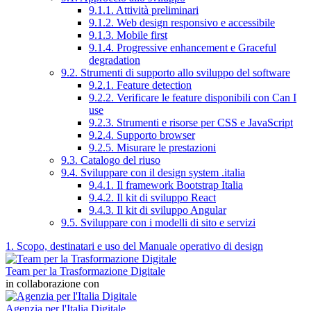
9.1.1. Attività preliminari
9.1.2. Web design responsivo e accessibile
9.1.3. Mobile first
9.1.4. Progressive enhancement e Graceful
degradation
9.2. Strumenti di supporto allo sviluppo del software
9.2.1. Feature detection
9.2.2. Verificare le feature disponibili con Can I
use
9.2.3. Strumenti e risorse per CSS e JavaScript
9.2.4. Supporto browser
9.2.5. Misurare le prestazioni
9.3. Catalogo del riuso
9.4. Sviluppare con il design system .italia
9.4.1. Il framework Bootstrap Italia
9.4.2. Il kit di sviluppo React
9.4.3. Il kit di sviluppo Angular
9.5. Sviluppare con i modelli di sito e servizi
1. Scopo, destinatari e uso del Manuale operativo di design
Team per la Trasformazione Digitale
in collaborazione con
Agenzia per l'Italia Digitale