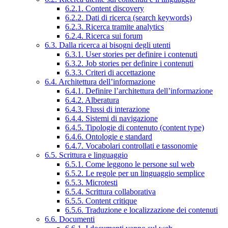
6.2.1. Content discovery
6.2.2. Dati di ricerca (search keywords)
6.2.3. Ricerca tramite analytics
6.2.4. Ricerca sui forum
6.3. Dalla ricerca ai bisogni degli utenti
6.3.1. User stories per definire i contenuti
6.3.2. Job stories per definire i contenuti
6.3.3. Criteri di accettazione
6.4. Architettura dell’informazione
6.4.1. Definire l’architettura dell’informazione
6.4.2. Alberatura
6.4.3. Flussi di interazione
6.4.4. Sistemi di navigazione
6.4.5. Tipologie di contenuto (content type)
6.4.6. Ontologie e standard
6.4.7. Vocabolari controllati e tassonomie
6.5. Scrittura e linguaggio
6.5.1. Come leggono le persone sul web
6.5.2. Le regole per un linguaggio semplice
6.5.3. Microtesti
6.5.4. Scrittura collaborativa
6.5.5. Content critique
6.5.6. Traduzione e localizzazione dei contenuti
6.6. Documenti