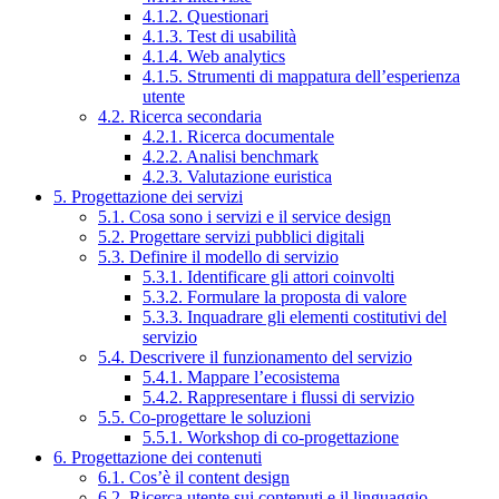
4.1.2. Questionari
4.1.3. Test di usabilità
4.1.4. Web analytics
4.1.5. Strumenti di mappatura dell’esperienza
utente
4.2. Ricerca secondaria
4.2.1. Ricerca documentale
4.2.2. Analisi benchmark
4.2.3. Valutazione euristica
5. Progettazione dei servizi
5.1. Cosa sono i servizi e il service design
5.2. Progettare servizi pubblici digitali
5.3. Definire il modello di servizio
5.3.1. Identificare gli attori coinvolti
5.3.2. Formulare la proposta di valore
5.3.3. Inquadrare gli elementi costitutivi del
servizio
5.4. Descrivere il funzionamento del servizio
5.4.1. Mappare l’ecosistema
5.4.2. Rappresentare i flussi di servizio
5.5. Co-progettare le soluzioni
5.5.1. Workshop di co-progettazione
6. Progettazione dei contenuti
6.1. Cos’è il content design
6.2. Ricerca utente sui contenuti e il linguaggio