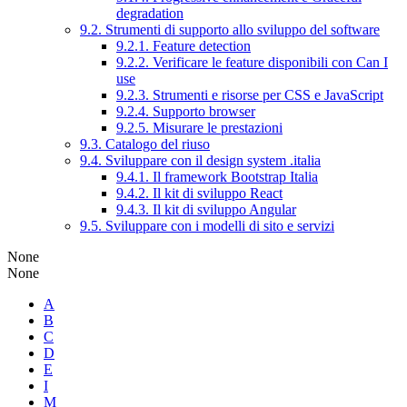
degradation
9.2. Strumenti di supporto allo sviluppo del software
9.2.1. Feature detection
9.2.2. Verificare le feature disponibili con Can I
use
9.2.3. Strumenti e risorse per CSS e JavaScript
9.2.4. Supporto browser
9.2.5. Misurare le prestazioni
9.3. Catalogo del riuso
9.4. Sviluppare con il design system .italia
9.4.1. Il framework Bootstrap Italia
9.4.2. Il kit di sviluppo React
9.4.3. Il kit di sviluppo Angular
9.5. Sviluppare con i modelli di sito e servizi
None
None
A
B
C
D
E
I
M