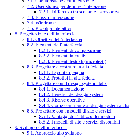
7.1. Caratteristiche dell’interazione
7.2. User stories per definire l’interazione
7.2.1. Differenza tra scenari e user stories
7.3. Flussi di interazione
7.4. Wireframe
7.5. Prototipi interattivi
8. Progettazione dell’interfaccia
8.1. Obiettivi dell’interfaccia
8.2. Elementi dell’interfaccia
8.2.1. Elementi di composizione
8.2.2. Elementi interattivi
8.2.3. Elementi testuali (microtesti)
8.3. Progettare e costruire in alta fedeltà
8.3.1. Layout di pagina
8.3.2. Prototipi in alta fedeltà
8.4. Progettare con il design system .italia
8.4.1. Documentazione
8.4.2. Benefici del design system
8.4.3. Risorse operative
8.4.4. Come contribuire al design system .italia
8.5. Progettare con i modelli di sito e servizi
8.5.1. Vantaggi dell’utilizzo dei modelli
8.5.2. I modelli di sito e servizi disponibili
9. Sviluppo dell’interfaccia
9.1. Approccio allo sviluppo