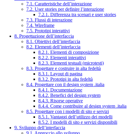
7.1. Caratteristiche dell’interazione
7.2. User stories per definire l’interazione
7.2.1. Differenza tra scenari e user stories
7.3. Flussi di interazione
7.4. Wireframe
7.5. Prototipi interattivi
8. Progettazione dell’interfaccia
8.1. Obiettivi dell’interfaccia
8.2. Elementi dell’interfaccia
8.2.1. Elementi di composizione
8.2.2. Elementi interattivi
8.2.3. Elementi testuali (microtesti)
8.3. Progettare e costruire in alta fedeltà
8.3.1. Layout di pagina
8.3.2. Prototipi in alta fedeltà
8.4. Progettare con il design system .italia
8.4.1. Documentazione
8.4.2. Benefici del design system
8.4.3. Risorse operative
8.4.4. Come contribuire al design system .italia
8.5. Progettare con i modelli di sito e servizi
8.5.1. Vantaggi dell’utilizzo dei modelli
8.5.2. I modelli di sito e servizi disponibili
9. Sviluppo dell’interfaccia
9.1. Approccio allo sviluppo