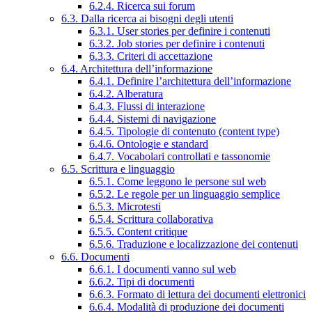
6.2.4. Ricerca sui forum
6.3. Dalla ricerca ai bisogni degli utenti
6.3.1. User stories per definire i contenuti
6.3.2. Job stories per definire i contenuti
6.3.3. Criteri di accettazione
6.4. Architettura dell’informazione
6.4.1. Definire l’architettura dell’informazione
6.4.2. Alberatura
6.4.3. Flussi di interazione
6.4.4. Sistemi di navigazione
6.4.5. Tipologie di contenuto (content type)
6.4.6. Ontologie e standard
6.4.7. Vocabolari controllati e tassonomie
6.5. Scrittura e linguaggio
6.5.1. Come leggono le persone sul web
6.5.2. Le regole per un linguaggio semplice
6.5.3. Microtesti
6.5.4. Scrittura collaborativa
6.5.5. Content critique
6.5.6. Traduzione e localizzazione dei contenuti
6.6. Documenti
6.6.1. I documenti vanno sul web
6.6.2. Tipi di documenti
6.6.3. Formato di lettura dei documenti elettronici
6.6.4. Modalità di produzione dei documenti