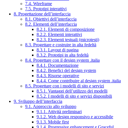
7.4. Wireframe
7.5. Prototipi interattivi
8. Progettazione dell’interfaccia
8.1. Obiettivi dell’interfaccia
8.2. Elementi dell’interfaccia
8.2.1. Elementi di composizione
8.2.2. Elementi interattivi
8.2.3. Elementi testuali (microtesti)
8.3. Progettare e costruire in alta fedeltà
8.3.1. Layout di pagina
8.3.2. Prototipi in alta fedeltà
8.4. Progettare con il design system .italia
8.4.1. Documentazione
8.4.2. Benefici del design system
8.4.3. Risorse operative
8.4.4. Come contribuire al design system .italia
8.5. Progettare con i modelli di sito e servizi
8.5.1. Vantaggi dell’utilizzo dei modelli
8.5.2. I modelli di sito e servizi disponibili
9. Sviluppo dell’interfaccia
9.1. Approccio allo sviluppo
9.1.1. Attività preliminari
9.1.2. Web design responsivo e accessibile
9.1.3. Mobile first
9.1.4. Progressive enhancement e Graceful