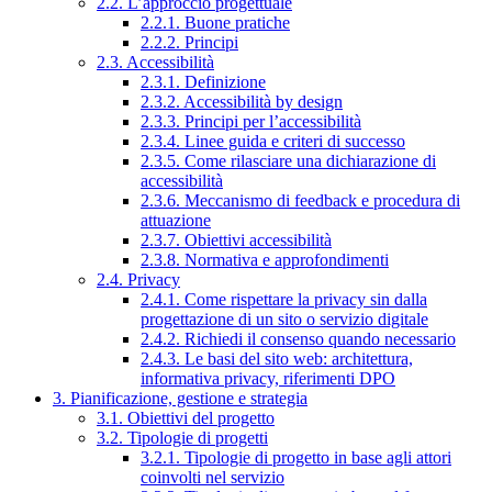
2.2. L’approccio progettuale
2.2.1. Buone pratiche
2.2.2. Principi
2.3. Accessibilità
2.3.1. Definizione
2.3.2. Accessibilità by design
2.3.3. Principi per l’accessibilità
2.3.4. Linee guida e criteri di successo
2.3.5. Come rilasciare una dichiarazione di
accessibilità
2.3.6. Meccanismo di feedback e procedura di
attuazione
2.3.7. Obiettivi accessibilità
2.3.8. Normativa e approfondimenti
2.4. Privacy
2.4.1. Come rispettare la privacy sin dalla
progettazione di un sito o servizio digitale
2.4.2. Richiedi il consenso quando necessario
2.4.3. Le basi del sito web: architettura,
informativa privacy, riferimenti DPO
3. Pianificazione, gestione e strategia
3.1. Obiettivi del progetto
3.2. Tipologie di progetti
3.2.1. Tipologie di progetto in base agli attori
coinvolti nel servizio