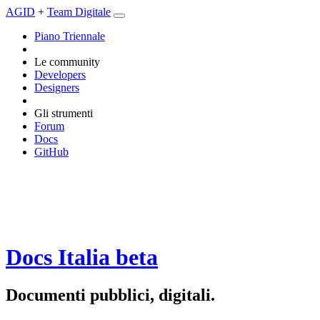
AGID
+
Team Digitale
Piano Triennale
Le community
Developers
Designers
Gli strumenti
Forum
Docs
GitHub
Docs Italia
beta
Documenti pubblici, digitali.