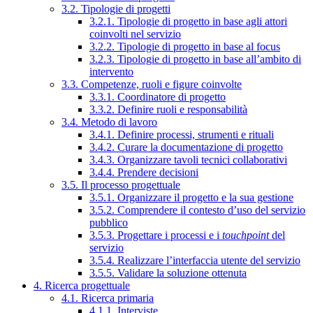
3.2. Tipologie di progetti
3.2.1. Tipologie di progetto in base agli attori
coinvolti nel servizio
3.2.2. Tipologie di progetto in base al focus
3.2.3. Tipologie di progetto in base all’ambito di
intervento
3.3. Competenze, ruoli e figure coinvolte
3.3.1. Coordinatore di progetto
3.3.2. Definire ruoli e responsabilità
3.4. Metodo di lavoro
3.4.1. Definire processi, strumenti e rituali
3.4.2. Curare la documentazione di progetto
3.4.3. Organizzare tavoli tecnici collaborativi
3.4.4. Prendere decisioni
3.5. Il processo progettuale
3.5.1. Organizzare il progetto e la sua gestione
3.5.2. Comprendere il contesto d’uso del servizio
pubblico
3.5.3. Progettare i processi e i
touchpoint
del
servizio
3.5.4. Realizzare l’interfaccia utente del servizio
3.5.5. Validare la soluzione ottenuta
4. Ricerca progettuale
4.1. Ricerca primaria
4.1.1. Interviste