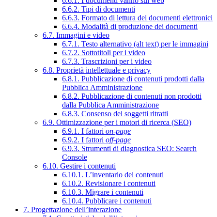
6.6.1. I documenti vanno sul web
6.6.2. Tipi di documenti
6.6.3. Formato di lettura dei documenti elettronici
6.6.4. Modalità di produzione dei documenti
6.7. Immagini e video
6.7.1. Testo alternativo (alt text) per le immagini
6.7.2. Sottotitoli per i video
6.7.3. Trascrizioni per i video
6.8. Proprietà intellettuale e privacy
6.8.1. Pubblicazione di contenuti prodotti dalla
Pubblica Amministrazione
6.8.2. Pubblicazione di contenuti non prodotti
dalla Pubblica Amministrazione
6.8.3. Consenso dei soggetti ritratti
6.9. Ottimizzazione per i motori di ricerca (SEO)
6.9.1. I fattori
on-page
6.9.2. I fattori
off-page
6.9.3. Strumenti di diagnostica SEO: Search
Console
6.10. Gestire i contenuti
6.10.1. L’inventario dei contenuti
6.10.2. Revisionare i contenuti
6.10.3. Migrare i contenuti
6.10.4. Pubblicare i contenuti
7. Progettazione dell’interazione