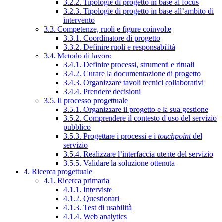
3.2.2. Tipologie di progetto in base al focus
3.2.3. Tipologie di progetto in base all’ambito di
intervento
3.3. Competenze, ruoli e figure coinvolte
3.3.1. Coordinatore di progetto
3.3.2. Definire ruoli e responsabilità
3.4. Metodo di lavoro
3.4.1. Definire processi, strumenti e rituali
3.4.2. Curare la documentazione di progetto
3.4.3. Organizzare tavoli tecnici collaborativi
3.4.4. Prendere decisioni
3.5. Il processo progettuale
3.5.1. Organizzare il progetto e la sua gestione
3.5.2. Comprendere il contesto d’uso del servizio
pubblico
3.5.3. Progettare i processi e i
touchpoint
del
servizio
3.5.4. Realizzare l’interfaccia utente del servizio
3.5.5. Validare la soluzione ottenuta
4. Ricerca progettuale
4.1. Ricerca primaria
4.1.1. Interviste
4.1.2. Questionari
4.1.3. Test di usabilità
4.1.4. Web analytics