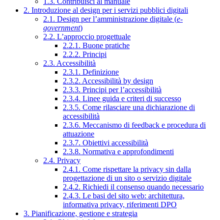
1.3. Contribuisci al manuale
2. Introduzione al design per i servizi pubblici digitali
2.1. Design per l’amministrazione digitale (
e-
government
)
2.2. L’approccio progettuale
2.2.1. Buone pratiche
2.2.2. Principi
2.3. Accessibilità
2.3.1. Definizione
2.3.2. Accessibilità by design
2.3.3. Principi per l’accessibilità
2.3.4. Linee guida e criteri di successo
2.3.5. Come rilasciare una dichiarazione di
accessibilità
2.3.6. Meccanismo di feedback e procedura di
attuazione
2.3.7. Obiettivi accessibilità
2.3.8. Normativa e approfondimenti
2.4. Privacy
2.4.1. Come rispettare la privacy sin dalla
progettazione di un sito o servizio digitale
2.4.2. Richiedi il consenso quando necessario
2.4.3. Le basi del sito web: architettura,
informativa privacy, riferimenti DPO
3. Pianificazione, gestione e strategia