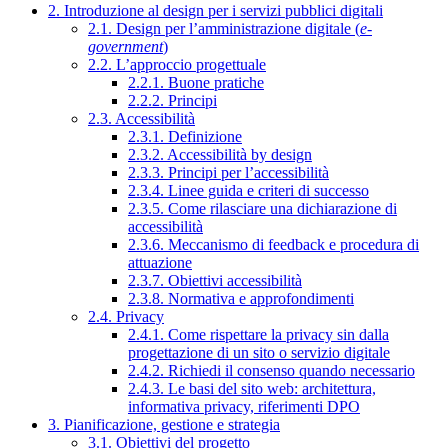
2. Introduzione al design per i servizi pubblici digitali
2.1. Design per l’amministrazione digitale (
e-
government
)
2.2. L’approccio progettuale
2.2.1. Buone pratiche
2.2.2. Principi
2.3. Accessibilità
2.3.1. Definizione
2.3.2. Accessibilità by design
2.3.3. Principi per l’accessibilità
2.3.4. Linee guida e criteri di successo
2.3.5. Come rilasciare una dichiarazione di
accessibilità
2.3.6. Meccanismo di feedback e procedura di
attuazione
2.3.7. Obiettivi accessibilità
2.3.8. Normativa e approfondimenti
2.4. Privacy
2.4.1. Come rispettare la privacy sin dalla
progettazione di un sito o servizio digitale
2.4.2. Richiedi il consenso quando necessario
2.4.3. Le basi del sito web: architettura,
informativa privacy, riferimenti DPO
3. Pianificazione, gestione e strategia
3.1. Obiettivi del progetto