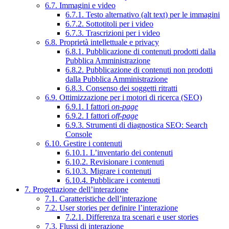
6.7. Immagini e video
6.7.1. Testo alternativo (alt text) per le immagini
6.7.2. Sottotitoli per i video
6.7.3. Trascrizioni per i video
6.8. Proprietà intellettuale e privacy
6.8.1. Pubblicazione di contenuti prodotti dalla
Pubblica Amministrazione
6.8.2. Pubblicazione di contenuti non prodotti
dalla Pubblica Amministrazione
6.8.3. Consenso dei soggetti ritratti
6.9. Ottimizzazione per i motori di ricerca (SEO)
6.9.1. I fattori
on-page
6.9.2. I fattori
off-page
6.9.3. Strumenti di diagnostica SEO: Search
Console
6.10. Gestire i contenuti
6.10.1. L’inventario dei contenuti
6.10.2. Revisionare i contenuti
6.10.3. Migrare i contenuti
6.10.4. Pubblicare i contenuti
7. Progettazione dell’interazione
7.1. Caratteristiche dell’interazione
7.2. User stories per definire l’interazione
7.2.1. Differenza tra scenari e user stories
7.3. Flussi di interazione