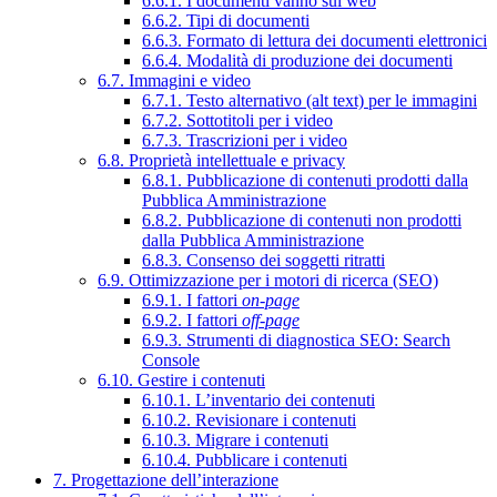
6.6.1. I documenti vanno sul web
6.6.2. Tipi di documenti
6.6.3. Formato di lettura dei documenti elettronici
6.6.4. Modalità di produzione dei documenti
6.7. Immagini e video
6.7.1. Testo alternativo (alt text) per le immagini
6.7.2. Sottotitoli per i video
6.7.3. Trascrizioni per i video
6.8. Proprietà intellettuale e privacy
6.8.1. Pubblicazione di contenuti prodotti dalla
Pubblica Amministrazione
6.8.2. Pubblicazione di contenuti non prodotti
dalla Pubblica Amministrazione
6.8.3. Consenso dei soggetti ritratti
6.9. Ottimizzazione per i motori di ricerca (SEO)
6.9.1. I fattori
on-page
6.9.2. I fattori
off-page
6.9.3. Strumenti di diagnostica SEO: Search
Console
6.10. Gestire i contenuti
6.10.1. L’inventario dei contenuti
6.10.2. Revisionare i contenuti
6.10.3. Migrare i contenuti
6.10.4. Pubblicare i contenuti
7. Progettazione dell’interazione