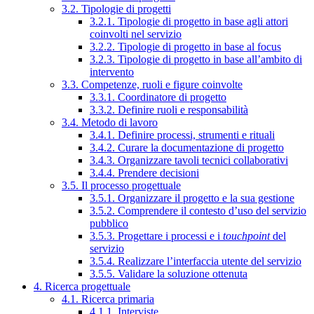
3.2. Tipologie di progetti
3.2.1. Tipologie di progetto in base agli attori
coinvolti nel servizio
3.2.2. Tipologie di progetto in base al focus
3.2.3. Tipologie di progetto in base all’ambito di
intervento
3.3. Competenze, ruoli e figure coinvolte
3.3.1. Coordinatore di progetto
3.3.2. Definire ruoli e responsabilità
3.4. Metodo di lavoro
3.4.1. Definire processi, strumenti e rituali
3.4.2. Curare la documentazione di progetto
3.4.3. Organizzare tavoli tecnici collaborativi
3.4.4. Prendere decisioni
3.5. Il processo progettuale
3.5.1. Organizzare il progetto e la sua gestione
3.5.2. Comprendere il contesto d’uso del servizio
pubblico
3.5.3. Progettare i processi e i
touchpoint
del
servizio
3.5.4. Realizzare l’interfaccia utente del servizio
3.5.5. Validare la soluzione ottenuta
4. Ricerca progettuale
4.1. Ricerca primaria
4.1.1. Interviste