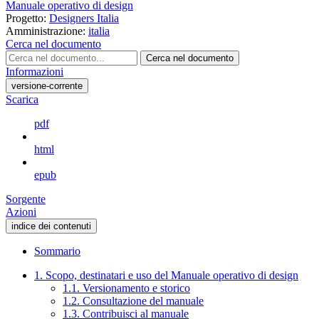
Manuale operativo di design
Progetto:
Designers Italia
Amministrazione:
italia
Cerca nel documento
Cerca nel documento
Informazioni
versione-corrente
Scarica
pdf
html
epub
Sorgente
Azioni
indice dei contenuti
Sommario
1. Scopo, destinatari e uso del Manuale operativo di design
1.1. Versionamento e storico
1.2. Consultazione del manuale
1.3. Contribuisci al manuale