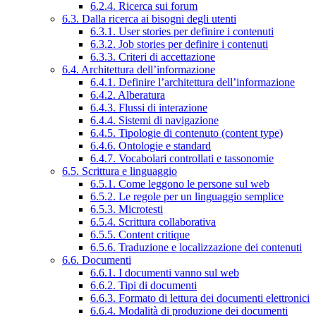
6.2.4. Ricerca sui forum
6.3. Dalla ricerca ai bisogni degli utenti
6.3.1. User stories per definire i contenuti
6.3.2. Job stories per definire i contenuti
6.3.3. Criteri di accettazione
6.4. Architettura dell’informazione
6.4.1. Definire l’architettura dell’informazione
6.4.2. Alberatura
6.4.3. Flussi di interazione
6.4.4. Sistemi di navigazione
6.4.5. Tipologie di contenuto (content type)
6.4.6. Ontologie e standard
6.4.7. Vocabolari controllati e tassonomie
6.5. Scrittura e linguaggio
6.5.1. Come leggono le persone sul web
6.5.2. Le regole per un linguaggio semplice
6.5.3. Microtesti
6.5.4. Scrittura collaborativa
6.5.5. Content critique
6.5.6. Traduzione e localizzazione dei contenuti
6.6. Documenti
6.6.1. I documenti vanno sul web
6.6.2. Tipi di documenti
6.6.3. Formato di lettura dei documenti elettronici
6.6.4. Modalità di produzione dei documenti