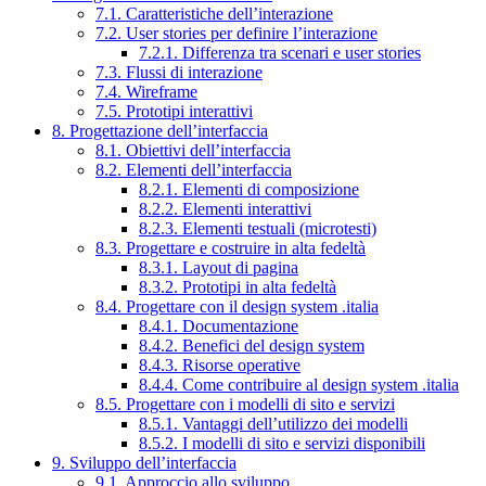
7.1. Caratteristiche dell’interazione
7.2. User stories per definire l’interazione
7.2.1. Differenza tra scenari e user stories
7.3. Flussi di interazione
7.4. Wireframe
7.5. Prototipi interattivi
8. Progettazione dell’interfaccia
8.1. Obiettivi dell’interfaccia
8.2. Elementi dell’interfaccia
8.2.1. Elementi di composizione
8.2.2. Elementi interattivi
8.2.3. Elementi testuali (microtesti)
8.3. Progettare e costruire in alta fedeltà
8.3.1. Layout di pagina
8.3.2. Prototipi in alta fedeltà
8.4. Progettare con il design system .italia
8.4.1. Documentazione
8.4.2. Benefici del design system
8.4.3. Risorse operative
8.4.4. Come contribuire al design system .italia
8.5. Progettare con i modelli di sito e servizi
8.5.1. Vantaggi dell’utilizzo dei modelli
8.5.2. I modelli di sito e servizi disponibili
9. Sviluppo dell’interfaccia
9.1. Approccio allo sviluppo