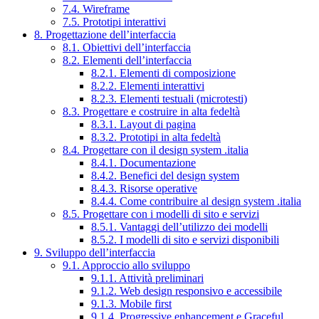
7.4. Wireframe
7.5. Prototipi interattivi
8. Progettazione dell’interfaccia
8.1. Obiettivi dell’interfaccia
8.2. Elementi dell’interfaccia
8.2.1. Elementi di composizione
8.2.2. Elementi interattivi
8.2.3. Elementi testuali (microtesti)
8.3. Progettare e costruire in alta fedeltà
8.3.1. Layout di pagina
8.3.2. Prototipi in alta fedeltà
8.4. Progettare con il design system .italia
8.4.1. Documentazione
8.4.2. Benefici del design system
8.4.3. Risorse operative
8.4.4. Come contribuire al design system .italia
8.5. Progettare con i modelli di sito e servizi
8.5.1. Vantaggi dell’utilizzo dei modelli
8.5.2. I modelli di sito e servizi disponibili
9. Sviluppo dell’interfaccia
9.1. Approccio allo sviluppo
9.1.1. Attività preliminari
9.1.2. Web design responsivo e accessibile
9.1.3. Mobile first
9.1.4. Progressive enhancement e Graceful