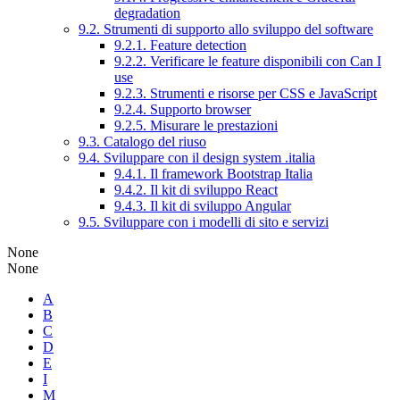
degradation
9.2. Strumenti di supporto allo sviluppo del software
9.2.1. Feature detection
9.2.2. Verificare le feature disponibili con Can I
use
9.2.3. Strumenti e risorse per CSS e JavaScript
9.2.4. Supporto browser
9.2.5. Misurare le prestazioni
9.3. Catalogo del riuso
9.4. Sviluppare con il design system .italia
9.4.1. Il framework Bootstrap Italia
9.4.2. Il kit di sviluppo React
9.4.3. Il kit di sviluppo Angular
9.5. Sviluppare con i modelli di sito e servizi
None
None
A
B
C
D
E
I
M