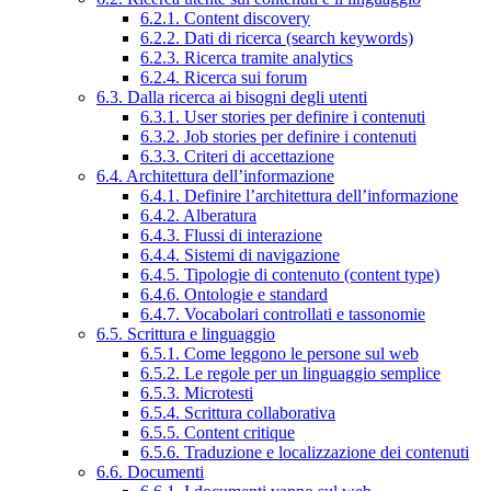
6.2.1. Content discovery
6.2.2. Dati di ricerca (search keywords)
6.2.3. Ricerca tramite analytics
6.2.4. Ricerca sui forum
6.3. Dalla ricerca ai bisogni degli utenti
6.3.1. User stories per definire i contenuti
6.3.2. Job stories per definire i contenuti
6.3.3. Criteri di accettazione
6.4. Architettura dell’informazione
6.4.1. Definire l’architettura dell’informazione
6.4.2. Alberatura
6.4.3. Flussi di interazione
6.4.4. Sistemi di navigazione
6.4.5. Tipologie di contenuto (content type)
6.4.6. Ontologie e standard
6.4.7. Vocabolari controllati e tassonomie
6.5. Scrittura e linguaggio
6.5.1. Come leggono le persone sul web
6.5.2. Le regole per un linguaggio semplice
6.5.3. Microtesti
6.5.4. Scrittura collaborativa
6.5.5. Content critique
6.5.6. Traduzione e localizzazione dei contenuti
6.6. Documenti