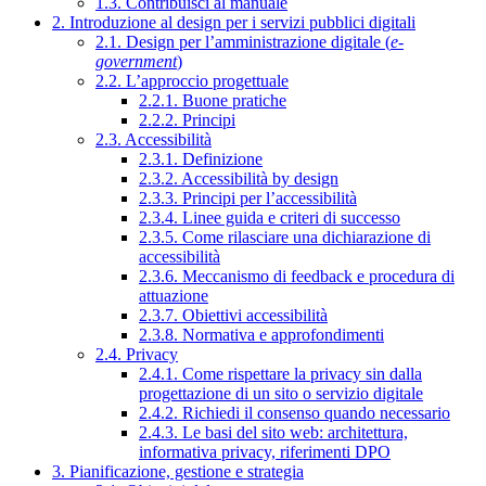
1.3. Contribuisci al manuale
2. Introduzione al design per i servizi pubblici digitali
2.1. Design per l’amministrazione digitale (
e-
government
)
2.2. L’approccio progettuale
2.2.1. Buone pratiche
2.2.2. Principi
2.3. Accessibilità
2.3.1. Definizione
2.3.2. Accessibilità by design
2.3.3. Principi per l’accessibilità
2.3.4. Linee guida e criteri di successo
2.3.5. Come rilasciare una dichiarazione di
accessibilità
2.3.6. Meccanismo di feedback e procedura di
attuazione
2.3.7. Obiettivi accessibilità
2.3.8. Normativa e approfondimenti
2.4. Privacy
2.4.1. Come rispettare la privacy sin dalla
progettazione di un sito o servizio digitale
2.4.2. Richiedi il consenso quando necessario
2.4.3. Le basi del sito web: architettura,
informativa privacy, riferimenti DPO
3. Pianificazione, gestione e strategia