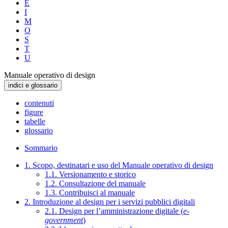
E
I
M
O
S
T
U
Manuale operativo di design
indici e glossario
contenuti
figure
tabelle
glossario
Sommario
1. Scopo, destinatari e uso del Manuale operativo di design
1.1. Versionamento e storico
1.2. Consultazione del manuale
1.3. Contribuisci al manuale
2. Introduzione al design per i servizi pubblici digitali
2.1. Design per l’amministrazione digitale (
e-
government
)