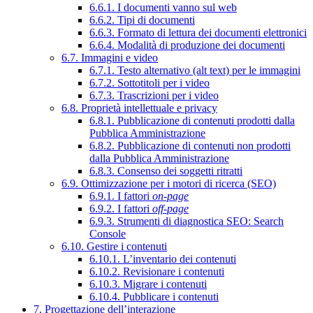
6.6.1. I documenti vanno sul web
6.6.2. Tipi di documenti
6.6.3. Formato di lettura dei documenti elettronici
6.6.4. Modalità di produzione dei documenti
6.7. Immagini e video
6.7.1. Testo alternativo (alt text) per le immagini
6.7.2. Sottotitoli per i video
6.7.3. Trascrizioni per i video
6.8. Proprietà intellettuale e privacy
6.8.1. Pubblicazione di contenuti prodotti dalla
Pubblica Amministrazione
6.8.2. Pubblicazione di contenuti non prodotti
dalla Pubblica Amministrazione
6.8.3. Consenso dei soggetti ritratti
6.9. Ottimizzazione per i motori di ricerca (SEO)
6.9.1. I fattori
on-page
6.9.2. I fattori
off-page
6.9.3. Strumenti di diagnostica SEO: Search
Console
6.10. Gestire i contenuti
6.10.1. L’inventario dei contenuti
6.10.2. Revisionare i contenuti
6.10.3. Migrare i contenuti
6.10.4. Pubblicare i contenuti
7. Progettazione dell’interazione