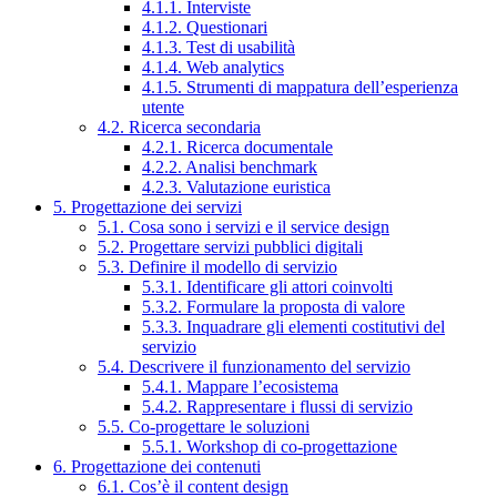
4.1.1. Interviste
4.1.2. Questionari
4.1.3. Test di usabilità
4.1.4. Web analytics
4.1.5. Strumenti di mappatura dell’esperienza
utente
4.2. Ricerca secondaria
4.2.1. Ricerca documentale
4.2.2. Analisi benchmark
4.2.3. Valutazione euristica
5. Progettazione dei servizi
5.1. Cosa sono i servizi e il service design
5.2. Progettare servizi pubblici digitali
5.3. Definire il modello di servizio
5.3.1. Identificare gli attori coinvolti
5.3.2. Formulare la proposta di valore
5.3.3. Inquadrare gli elementi costitutivi del
servizio
5.4. Descrivere il funzionamento del servizio
5.4.1. Mappare l’ecosistema
5.4.2. Rappresentare i flussi di servizio
5.5. Co-progettare le soluzioni
5.5.1. Workshop di co-progettazione
6. Progettazione dei contenuti
6.1. Cos’è il content design