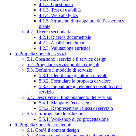
4.1.2. Questionari
4.1.3. Test di usabilità
4.1.4. Web analytics
4.1.5. Strumenti di mappatura dell’esperienza
utente
4.2. Ricerca secondaria
4.2.1. Ricerca documentale
4.2.2. Analisi benchmark
4.2.3. Valutazione euristica
5. Progettazione dei servizi
5.1. Cosa sono i servizi e il service design
5.2. Progettare servizi pubblici digitali
5.3. Definire il modello di servizio
5.3.1. Identificare gli attori coinvolti
5.3.2. Formulare la proposta di valore
5.3.3. Inquadrare gli elementi costitutivi del
servizio
5.4. Descrivere il funzionamento del servizio
5.4.1. Mappare l’ecosistema
5.4.2. Rappresentare i flussi di servizio
5.5. Co-progettare le soluzioni
5.5.1. Workshop di co-progettazione
6. Progettazione dei contenuti
6.1. Cos’è il content design
6.2. Ricerca utente sui contenuti e il linguaggio