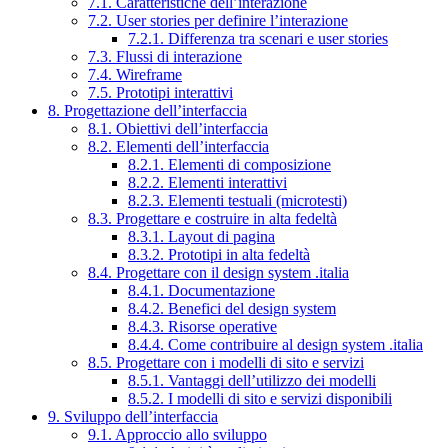
7.1. Caratteristiche dell’interazione
7.2. User stories per definire l’interazione
7.2.1. Differenza tra scenari e user stories
7.3. Flussi di interazione
7.4. Wireframe
7.5. Prototipi interattivi
8. Progettazione dell’interfaccia
8.1. Obiettivi dell’interfaccia
8.2. Elementi dell’interfaccia
8.2.1. Elementi di composizione
8.2.2. Elementi interattivi
8.2.3. Elementi testuali (microtesti)
8.3. Progettare e costruire in alta fedeltà
8.3.1. Layout di pagina
8.3.2. Prototipi in alta fedeltà
8.4. Progettare con il design system .italia
8.4.1. Documentazione
8.4.2. Benefici del design system
8.4.3. Risorse operative
8.4.4. Come contribuire al design system .italia
8.5. Progettare con i modelli di sito e servizi
8.5.1. Vantaggi dell’utilizzo dei modelli
8.5.2. I modelli di sito e servizi disponibili
9. Sviluppo dell’interfaccia
9.1. Approccio allo sviluppo