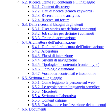
6.2. Ricerca utente sui contenuti e il linguaggio
6.2.1. Content discovery
6.2.2. Dati di ricerca (search keywords)
6.2.3. Ricerca tramite analytics
6.2.4. Ricerca sui forum
6.3. Dalla ricerca ai bisogni degli utenti
6.3.1. User stories per definire i contenuti
6.3.2. Job stories per definire i contenuti
6.3.3. Criteri di accettazione
6.4. Architettura dell’informazione
6.4.1. Definire l’architettura dell’informazione
6.4.2. Alberatura
6.4.3. Flussi di interazione
6.4.4. Sistemi di navigazione
6.4.5. Tipologie di contenuto (content type)
6.4.6. Ontologie e standard
6.4.7. Vocabolari controllati e tassonomie
6.5. Scrittura e linguaggio
6.5.1. Come leggono le persone sul web
6.5.2. Le regole per un linguaggio semplice
6.5.3. Microtesti
6.5.4. Scrittura collaborativa
6.5.5. Content critique
6.5.6. Traduzione e localizzazione dei contenuti
6.6. Documenti