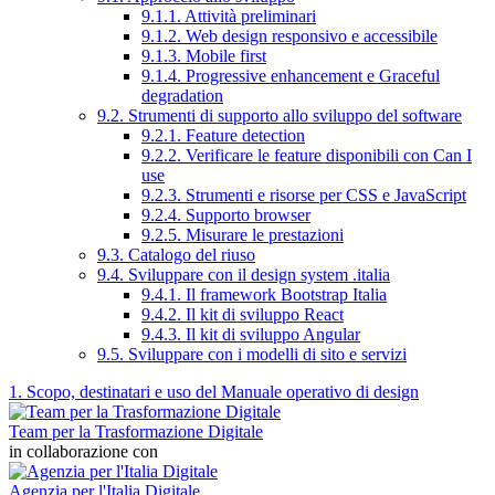
9.1.1. Attività preliminari
9.1.2. Web design responsivo e accessibile
9.1.3. Mobile first
9.1.4. Progressive enhancement e Graceful
degradation
9.2. Strumenti di supporto allo sviluppo del software
9.2.1. Feature detection
9.2.2. Verificare le feature disponibili con Can I
use
9.2.3. Strumenti e risorse per CSS e JavaScript
9.2.4. Supporto browser
9.2.5. Misurare le prestazioni
9.3. Catalogo del riuso
9.4. Sviluppare con il design system .italia
9.4.1. Il framework Bootstrap Italia
9.4.2. Il kit di sviluppo React
9.4.3. Il kit di sviluppo Angular
9.5. Sviluppare con i modelli di sito e servizi
1. Scopo, destinatari e uso del Manuale operativo di design
Team per la Trasformazione Digitale
in collaborazione con
Agenzia per l'Italia Digitale