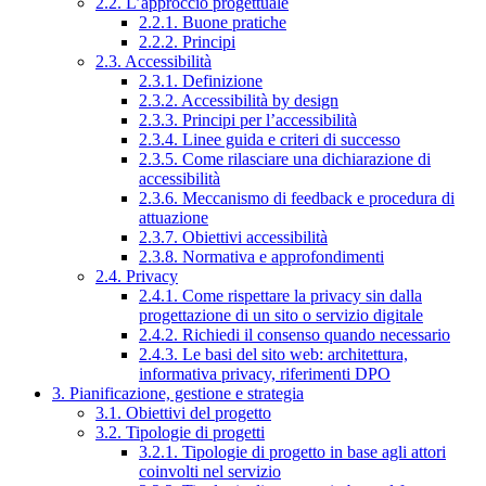
2.2. L’approccio progettuale
2.2.1. Buone pratiche
2.2.2. Principi
2.3. Accessibilità
2.3.1. Definizione
2.3.2. Accessibilità by design
2.3.3. Principi per l’accessibilità
2.3.4. Linee guida e criteri di successo
2.3.5. Come rilasciare una dichiarazione di
accessibilità
2.3.6. Meccanismo di feedback e procedura di
attuazione
2.3.7. Obiettivi accessibilità
2.3.8. Normativa e approfondimenti
2.4. Privacy
2.4.1. Come rispettare la privacy sin dalla
progettazione di un sito o servizio digitale
2.4.2. Richiedi il consenso quando necessario
2.4.3. Le basi del sito web: architettura,
informativa privacy, riferimenti DPO
3. Pianificazione, gestione e strategia
3.1. Obiettivi del progetto
3.2. Tipologie di progetti
3.2.1. Tipologie di progetto in base agli attori
coinvolti nel servizio