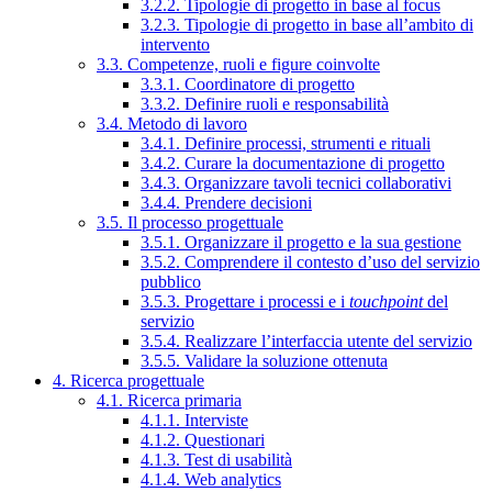
3.2.2. Tipologie di progetto in base al focus
3.2.3. Tipologie di progetto in base all’ambito di
intervento
3.3. Competenze, ruoli e figure coinvolte
3.3.1. Coordinatore di progetto
3.3.2. Definire ruoli e responsabilità
3.4. Metodo di lavoro
3.4.1. Definire processi, strumenti e rituali
3.4.2. Curare la documentazione di progetto
3.4.3. Organizzare tavoli tecnici collaborativi
3.4.4. Prendere decisioni
3.5. Il processo progettuale
3.5.1. Organizzare il progetto e la sua gestione
3.5.2. Comprendere il contesto d’uso del servizio
pubblico
3.5.3. Progettare i processi e i
touchpoint
del
servizio
3.5.4. Realizzare l’interfaccia utente del servizio
3.5.5. Validare la soluzione ottenuta
4. Ricerca progettuale
4.1. Ricerca primaria
4.1.1. Interviste
4.1.2. Questionari
4.1.3. Test di usabilità
4.1.4. Web analytics