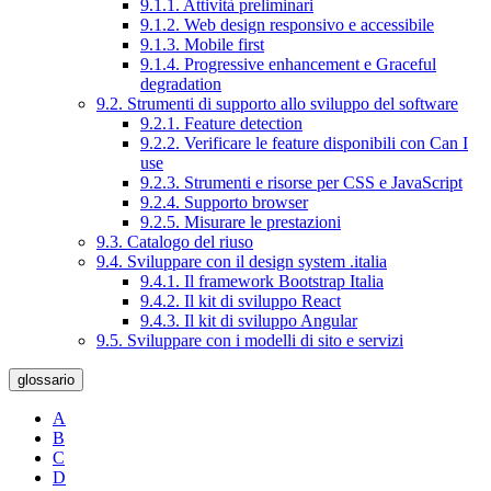
9.1.1. Attività preliminari
9.1.2. Web design responsivo e accessibile
9.1.3. Mobile first
9.1.4. Progressive enhancement e Graceful
degradation
9.2. Strumenti di supporto allo sviluppo del software
9.2.1. Feature detection
9.2.2. Verificare le feature disponibili con Can I
use
9.2.3. Strumenti e risorse per CSS e JavaScript
9.2.4. Supporto browser
9.2.5. Misurare le prestazioni
9.3. Catalogo del riuso
9.4. Sviluppare con il design system .italia
9.4.1. Il framework Bootstrap Italia
9.4.2. Il kit di sviluppo React
9.4.3. Il kit di sviluppo Angular
9.5. Sviluppare con i modelli di sito e servizi
glossario
A
B
C
D