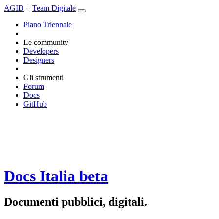
AGID
+
Team Digitale
Piano Triennale
Le community
Developers
Designers
Gli strumenti
Forum
Docs
GitHub
Docs Italia
beta
Documenti pubblici, digitali.