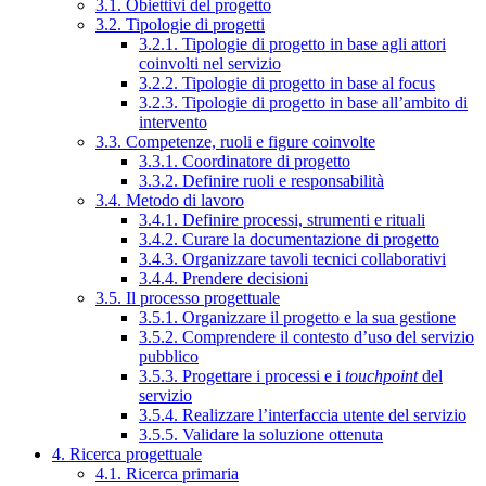
3.1. Obiettivi del progetto
3.2. Tipologie di progetti
3.2.1. Tipologie di progetto in base agli attori
coinvolti nel servizio
3.2.2. Tipologie di progetto in base al focus
3.2.3. Tipologie di progetto in base all’ambito di
intervento
3.3. Competenze, ruoli e figure coinvolte
3.3.1. Coordinatore di progetto
3.3.2. Definire ruoli e responsabilità
3.4. Metodo di lavoro
3.4.1. Definire processi, strumenti e rituali
3.4.2. Curare la documentazione di progetto
3.4.3. Organizzare tavoli tecnici collaborativi
3.4.4. Prendere decisioni
3.5. Il processo progettuale
3.5.1. Organizzare il progetto e la sua gestione
3.5.2. Comprendere il contesto d’uso del servizio
pubblico
3.5.3. Progettare i processi e i
touchpoint
del
servizio
3.5.4. Realizzare l’interfaccia utente del servizio
3.5.5. Validare la soluzione ottenuta
4. Ricerca progettuale
4.1. Ricerca primaria