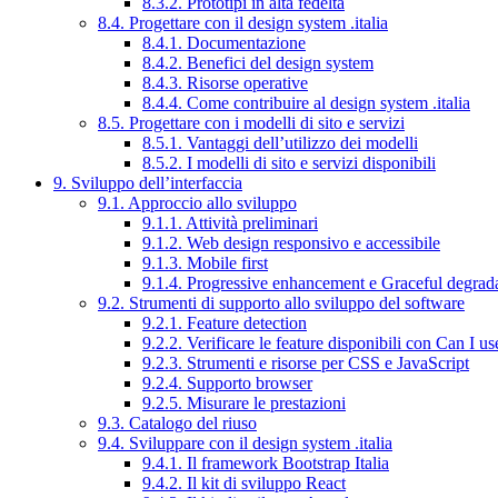
8.3.2. Prototipi in alta fedeltà
8.4. Progettare con il design system .italia
8.4.1. Documentazione
8.4.2. Benefici del design system
8.4.3. Risorse operative
8.4.4. Come contribuire al design system .italia
8.5. Progettare con i modelli di sito e servizi
8.5.1. Vantaggi dell’utilizzo dei modelli
8.5.2. I modelli di sito e servizi disponibili
9. Sviluppo dell’interfaccia
9.1. Approccio allo sviluppo
9.1.1. Attività preliminari
9.1.2. Web design responsivo e accessibile
9.1.3. Mobile first
9.1.4. Progressive enhancement e Graceful degrad
9.2. Strumenti di supporto allo sviluppo del software
9.2.1. Feature detection
9.2.2. Verificare le feature disponibili con Can I us
9.2.3. Strumenti e risorse per CSS e JavaScript
9.2.4. Supporto browser
9.2.5. Misurare le prestazioni
9.3. Catalogo del riuso
9.4. Sviluppare con il design system .italia
9.4.1. Il framework Bootstrap Italia
9.4.2. Il kit di sviluppo React