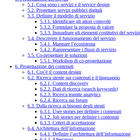
5.1. Cosa sono i servizi e il service design
5.2. Progettare servizi pubblici digitali
5.3. Definire il modello di servizio
5.3.1. Identificare gli attori coinvolti
5.3.2. Formulare la proposta di valore
5.3.3. Inquadrare gli elementi costitutivi del serviz
5.4. Descrivere il funzionamento del servizio
5.4.1. Mappare l’ecosistema
5.4.2. Rappresentare i flussi di servizio
5.5. Co-progettare le soluzioni
5.5.1. Workshop di co-progettazione
6. Progettazione dei contenuti
6.1. Cos’è il content design
6.2. Ricerca utente sui contenuti e il linguaggio
6.2.1. Content discovery
6.2.2. Dati di ricerca (search keywords)
6.2.3. Ricerca tramite analytics
6.2.4. Ricerca sui forum
6.3. Dalla ricerca ai bisogni degli utenti
6.3.1. User stories per definire i contenuti
6.3.2. Job stories per definire i contenuti
6.3.3. Criteri di accettazione
6.4. Architettura dell’informazione
6.4.1. Definire l’architettura dell’informazione
6.4.2. Alberatura