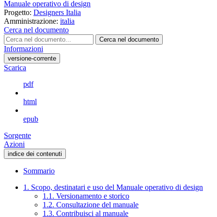
Manuale operativo di design
Progetto:
Designers Italia
Amministrazione:
italia
Cerca nel documento
Cerca nel documento
Informazioni
versione-corrente
Scarica
pdf
html
epub
Sorgente
Azioni
indice dei contenuti
Sommario
1. Scopo, destinatari e uso del Manuale operativo di design
1.1. Versionamento e storico
1.2. Consultazione del manuale
1.3. Contribuisci al manuale