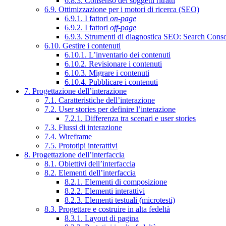
6.8.3. Consenso dei soggetti ritratti
6.9. Ottimizzazione per i motori di ricerca (SEO)
6.9.1. I fattori
on-page
6.9.2. I fattori
off-page
6.9.3. Strumenti di diagnostica SEO: Search Cons
6.10. Gestire i contenuti
6.10.1. L’inventario dei contenuti
6.10.2. Revisionare i contenuti
6.10.3. Migrare i contenuti
6.10.4. Pubblicare i contenuti
7. Progettazione dell’interazione
7.1. Caratteristiche dell’interazione
7.2. User stories per definire l’interazione
7.2.1. Differenza tra scenari e user stories
7.3. Flussi di interazione
7.4. Wireframe
7.5. Prototipi interattivi
8. Progettazione dell’interfaccia
8.1. Obiettivi dell’interfaccia
8.2. Elementi dell’interfaccia
8.2.1. Elementi di composizione
8.2.2. Elementi interattivi
8.2.3. Elementi testuali (microtesti)
8.3. Progettare e costruire in alta fedeltà
8.3.1. Layout di pagina