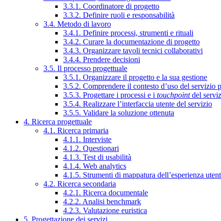
3.3.1. Coordinatore di progetto
3.3.2. Definire ruoli e responsabilità
3.4. Metodo di lavoro
3.4.1. Definire processi, strumenti e rituali
3.4.2. Curare la documentazione di progetto
3.4.3. Organizzare tavoli tecnici collaborativi
3.4.4. Prendere decisioni
3.5. Il processo progettuale
3.5.1. Organizzare il progetto e la sua gestione
3.5.2. Comprendere il contesto d’uso del servizio 
3.5.3. Progettare i processi e i
touchpoint
del servi
3.5.4. Realizzare l’interfaccia utente del servizio
3.5.5. Validare la soluzione ottenuta
4. Ricerca progettuale
4.1. Ricerca primaria
4.1.1. Interviste
4.1.2. Questionari
4.1.3. Test di usabilità
4.1.4. Web analytics
4.1.5. Strumenti di mappatura dell’esperienza uten
4.2. Ricerca secondaria
4.2.1. Ricerca documentale
4.2.2. Analisi benchmark
4.2.3. Valutazione euristica
5. Progettazione dei servizi