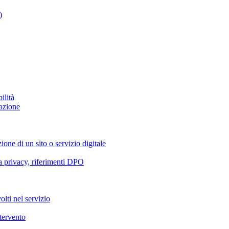
)
ilità
azione
ione di un sito o servizio digitale
va privacy, riferimenti DPO
olti nel servizio
ntervento