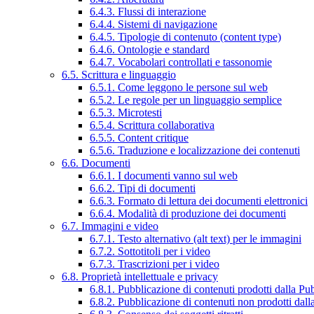
6.4.3. Flussi di interazione
6.4.4. Sistemi di navigazione
6.4.5. Tipologie di contenuto (content type)
6.4.6. Ontologie e standard
6.4.7. Vocabolari controllati e tassonomie
6.5. Scrittura e linguaggio
6.5.1. Come leggono le persone sul web
6.5.2. Le regole per un linguaggio semplice
6.5.3. Microtesti
6.5.4. Scrittura collaborativa
6.5.5. Content critique
6.5.6. Traduzione e localizzazione dei contenuti
6.6. Documenti
6.6.1. I documenti vanno sul web
6.6.2. Tipi di documenti
6.6.3. Formato di lettura dei documenti elettronici
6.6.4. Modalità di produzione dei documenti
6.7. Immagini e video
6.7.1. Testo alternativo (alt text) per le immagini
6.7.2. Sottotitoli per i video
6.7.3. Trascrizioni per i video
6.8. Proprietà intellettuale e privacy
6.8.1. Pubblicazione di contenuti prodotti dalla P
6.8.2. Pubblicazione di contenuti non prodotti dal