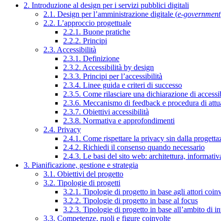
2. Introduzione al design per i servizi pubblici digitali
2.1. Design per l’amministrazione digitale (
e-government
2.2. L’approccio progettuale
2.2.1. Buone pratiche
2.2.2. Principi
2.3. Accessibilità
2.3.1. Definizione
2.3.2. Accessibilità by design
2.3.3. Principi per l’accessibilità
2.3.4. Linee guida e criteri di successo
2.3.5. Come rilasciare una dichiarazione di accessib
2.3.6. Meccanismo di feedback e procedura di attu
2.3.7. Obiettivi accessibilità
2.3.8. Normativa e approfondimenti
2.4. Privacy
2.4.1. Come rispettare la privacy sin dalla progettaz
2.4.2. Richiedi il consenso quando necessario
2.4.3. Le basi del sito web: architettura, informati
3. Pianificazione, gestione e strategia
3.1. Obiettivi del progetto
3.2. Tipologie di progetti
3.2.1. Tipologie di progetto in base agli attori coinv
3.2.2. Tipologie di progetto in base al focus
3.2.3. Tipologie di progetto in base all’ambito di i
3.3. Competenze, ruoli e figure coinvolte