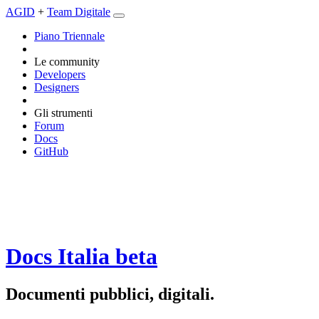
AGID
+
Team Digitale
Piano Triennale
Le community
Developers
Designers
Gli strumenti
Forum
Docs
GitHub
Docs Italia
beta
Documenti pubblici, digitali.