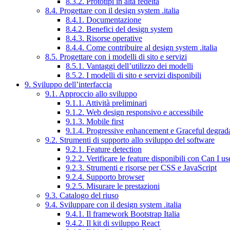
8.3.2. Prototipi in alta fedeltà
8.4. Progettare con il design system .italia
8.4.1. Documentazione
8.4.2. Benefici del design system
8.4.3. Risorse operative
8.4.4. Come contribuire al design system .italia
8.5. Progettare con i modelli di sito e servizi
8.5.1. Vantaggi dell’utilizzo dei modelli
8.5.2. I modelli di sito e servizi disponibili
9. Sviluppo dell’interfaccia
9.1. Approccio allo sviluppo
9.1.1. Attività preliminari
9.1.2. Web design responsivo e accessibile
9.1.3. Mobile first
9.1.4. Progressive enhancement e Graceful degrad
9.2. Strumenti di supporto allo sviluppo del software
9.2.1. Feature detection
9.2.2. Verificare le feature disponibili con Can I us
9.2.3. Strumenti e risorse per CSS e JavaScript
9.2.4. Supporto browser
9.2.5. Misurare le prestazioni
9.3. Catalogo del riuso
9.4. Sviluppare con il design system .italia
9.4.1. Il framework Bootstrap Italia
9.4.2. Il kit di sviluppo React