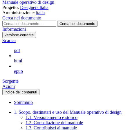
Manuale operativo di design
Progetto:
Designers Italia
Amministrazione:
italia
Cerca nel documento
Cerca nel documento
Informazioni
versione-corrente
Scarica
pdf
html
epub
Sorgente
Azioni
indice dei contenuti
Sommario
1. Scopo, destinatari e uso del Manuale operativo di design
1.1. Versionamento e storico
1.2. Consultazione del manuale
1.3. Contribuisci al manuale