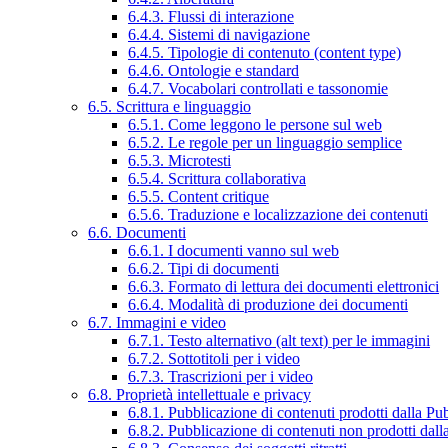
6.4.3. Flussi di interazione
6.4.4. Sistemi di navigazione
6.4.5. Tipologie di contenuto (content type)
6.4.6. Ontologie e standard
6.4.7. Vocabolari controllati e tassonomie
6.5. Scrittura e linguaggio
6.5.1. Come leggono le persone sul web
6.5.2. Le regole per un linguaggio semplice
6.5.3. Microtesti
6.5.4. Scrittura collaborativa
6.5.5. Content critique
6.5.6. Traduzione e localizzazione dei contenuti
6.6. Documenti
6.6.1. I documenti vanno sul web
6.6.2. Tipi di documenti
6.6.3. Formato di lettura dei documenti elettronici
6.6.4. Modalità di produzione dei documenti
6.7. Immagini e video
6.7.1. Testo alternativo (alt text) per le immagini
6.7.2. Sottotitoli per i video
6.7.3. Trascrizioni per i video
6.8. Proprietà intellettuale e privacy
6.8.1. Pubblicazione di contenuti prodotti dalla P
6.8.2. Pubblicazione di contenuti non prodotti dal