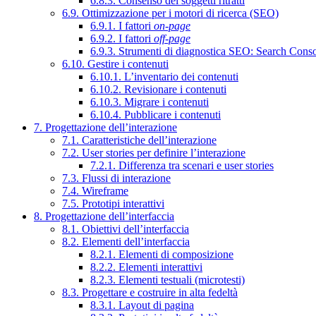
6.8.3. Consenso dei soggetti ritratti
6.9. Ottimizzazione per i motori di ricerca (SEO)
6.9.1. I fattori
on-page
6.9.2. I fattori
off-page
6.9.3. Strumenti di diagnostica SEO: Search Cons
6.10. Gestire i contenuti
6.10.1. L’inventario dei contenuti
6.10.2. Revisionare i contenuti
6.10.3. Migrare i contenuti
6.10.4. Pubblicare i contenuti
7. Progettazione dell’interazione
7.1. Caratteristiche dell’interazione
7.2. User stories per definire l’interazione
7.2.1. Differenza tra scenari e user stories
7.3. Flussi di interazione
7.4. Wireframe
7.5. Prototipi interattivi
8. Progettazione dell’interfaccia
8.1. Obiettivi dell’interfaccia
8.2. Elementi dell’interfaccia
8.2.1. Elementi di composizione
8.2.2. Elementi interattivi
8.2.3. Elementi testuali (microtesti)
8.3. Progettare e costruire in alta fedeltà
8.3.1. Layout di pagina