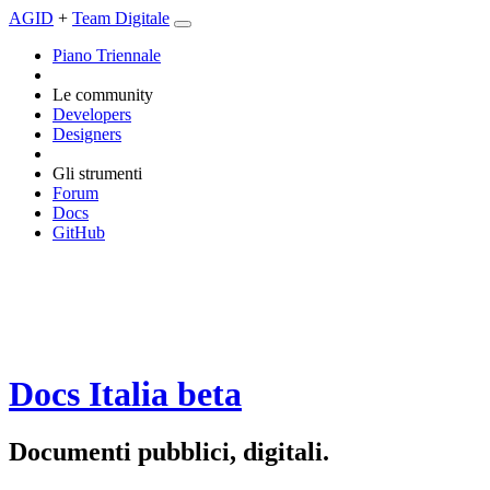
AGID
+
Team Digitale
Piano Triennale
Le community
Developers
Designers
Gli strumenti
Forum
Docs
GitHub
Docs Italia
beta
Documenti pubblici, digitali.