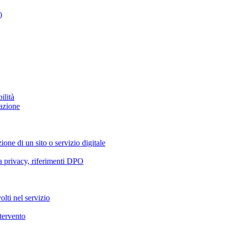
)
ilità
azione
ione di un sito o servizio digitale
va privacy, riferimenti DPO
olti nel servizio
ntervento