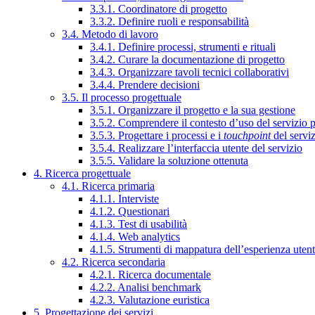
3.3.1. Coordinatore di progetto
3.3.2. Definire ruoli e responsabilità
3.4. Metodo di lavoro
3.4.1. Definire processi, strumenti e rituali
3.4.2. Curare la documentazione di progetto
3.4.3. Organizzare tavoli tecnici collaborativi
3.4.4. Prendere decisioni
3.5. Il processo progettuale
3.5.1. Organizzare il progetto e la sua gestione
3.5.2. Comprendere il contesto d’uso del servizio 
3.5.3. Progettare i processi e i
touchpoint
del servi
3.5.4. Realizzare l’interfaccia utente del servizio
3.5.5. Validare la soluzione ottenuta
4. Ricerca progettuale
4.1. Ricerca primaria
4.1.1. Interviste
4.1.2. Questionari
4.1.3. Test di usabilità
4.1.4. Web analytics
4.1.5. Strumenti di mappatura dell’esperienza uten
4.2. Ricerca secondaria
4.2.1. Ricerca documentale
4.2.2. Analisi benchmark
4.2.3. Valutazione euristica
5. Progettazione dei servizi