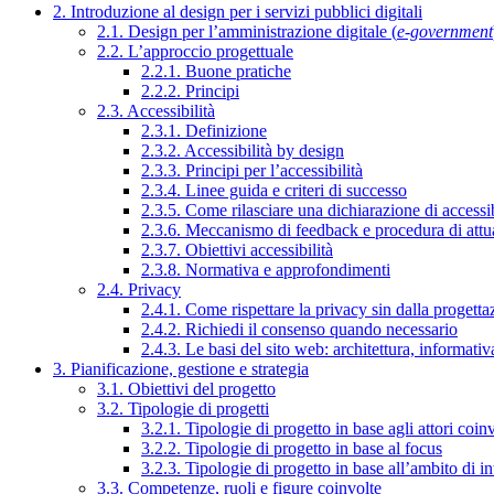
2. Introduzione al design per i servizi pubblici digitali
2.1. Design per l’amministrazione digitale (
e-government
2.2. L’approccio progettuale
2.2.1. Buone pratiche
2.2.2. Principi
2.3. Accessibilità
2.3.1. Definizione
2.3.2. Accessibilità by design
2.3.3. Principi per l’accessibilità
2.3.4. Linee guida e criteri di successo
2.3.5. Come rilasciare una dichiarazione di accessib
2.3.6. Meccanismo di feedback e procedura di attu
2.3.7. Obiettivi accessibilità
2.3.8. Normativa e approfondimenti
2.4. Privacy
2.4.1. Come rispettare la privacy sin dalla progettaz
2.4.2. Richiedi il consenso quando necessario
2.4.3. Le basi del sito web: architettura, informati
3. Pianificazione, gestione e strategia
3.1. Obiettivi del progetto
3.2. Tipologie di progetti
3.2.1. Tipologie di progetto in base agli attori coinv
3.2.2. Tipologie di progetto in base al focus
3.2.3. Tipologie di progetto in base all’ambito di i
3.3. Competenze, ruoli e figure coinvolte