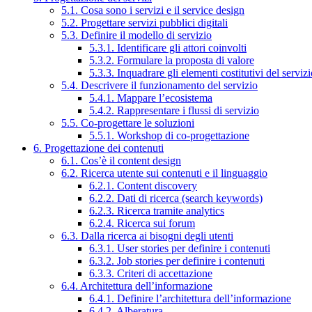
5.1. Cosa sono i servizi e il service design
5.2. Progettare servizi pubblici digitali
5.3. Definire il modello di servizio
5.3.1. Identificare gli attori coinvolti
5.3.2. Formulare la proposta di valore
5.3.3. Inquadrare gli elementi costitutivi del serviz
5.4. Descrivere il funzionamento del servizio
5.4.1. Mappare l’ecosistema
5.4.2. Rappresentare i flussi di servizio
5.5. Co-progettare le soluzioni
5.5.1. Workshop di co-progettazione
6. Progettazione dei contenuti
6.1. Cos’è il content design
6.2. Ricerca utente sui contenuti e il linguaggio
6.2.1. Content discovery
6.2.2. Dati di ricerca (search keywords)
6.2.3. Ricerca tramite analytics
6.2.4. Ricerca sui forum
6.3. Dalla ricerca ai bisogni degli utenti
6.3.1. User stories per definire i contenuti
6.3.2. Job stories per definire i contenuti
6.3.3. Criteri di accettazione
6.4. Architettura dell’informazione
6.4.1. Definire l’architettura dell’informazione
6.4.2. Alberatura