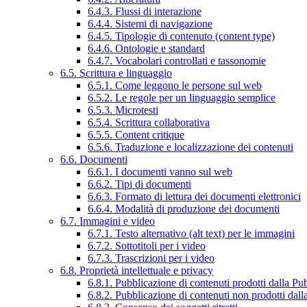
6.4.3. Flussi di interazione
6.4.4. Sistemi di navigazione
6.4.5. Tipologie di contenuto (content type)
6.4.6. Ontologie e standard
6.4.7. Vocabolari controllati e tassonomie
6.5. Scrittura e linguaggio
6.5.1. Come leggono le persone sul web
6.5.2. Le regole per un linguaggio semplice
6.5.3. Microtesti
6.5.4. Scrittura collaborativa
6.5.5. Content critique
6.5.6. Traduzione e localizzazione dei contenuti
6.6. Documenti
6.6.1. I documenti vanno sul web
6.6.2. Tipi di documenti
6.6.3. Formato di lettura dei documenti elettronici
6.6.4. Modalità di produzione dei documenti
6.7. Immagini e video
6.7.1. Testo alternativo (alt text) per le immagini
6.7.2. Sottotitoli per i video
6.7.3. Trascrizioni per i video
6.8. Proprietà intellettuale e privacy
6.8.1. Pubblicazione di contenuti prodotti dalla P
6.8.2. Pubblicazione di contenuti non prodotti dal