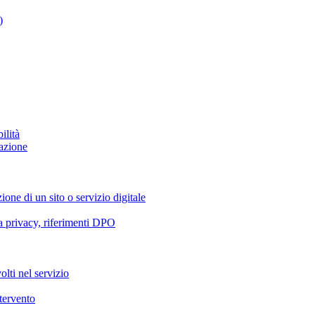
)
ilità
azione
ione di un sito o servizio digitale
va privacy, riferimenti DPO
olti nel servizio
ntervento