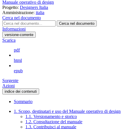
Manuale operativo di design
Progetto:
Designers Italia
Amministrazione:
italia
Cerca nel documento
Cerca nel documento
Informazioni
versione-corrente
Scarica
pdf
html
epub
Sorgente
Azioni
indice dei contenuti
Sommario
1. Scopo, destinatari e uso del Manuale operativo di design
1.1. Versionamento e storico
1.2. Consultazione del manuale
1.3. Contribuisci al manuale