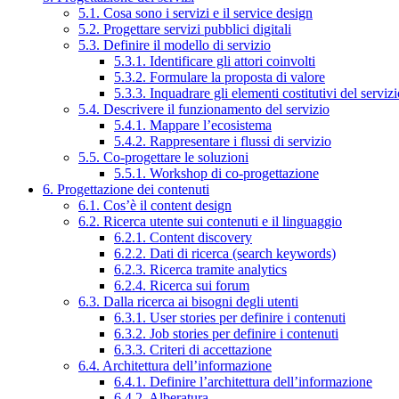
5.1. Cosa sono i servizi e il service design
5.2. Progettare servizi pubblici digitali
5.3. Definire il modello di servizio
5.3.1. Identificare gli attori coinvolti
5.3.2. Formulare la proposta di valore
5.3.3. Inquadrare gli elementi costitutivi del serviz
5.4. Descrivere il funzionamento del servizio
5.4.1. Mappare l’ecosistema
5.4.2. Rappresentare i flussi di servizio
5.5. Co-progettare le soluzioni
5.5.1. Workshop di co-progettazione
6. Progettazione dei contenuti
6.1. Cos’è il content design
6.2. Ricerca utente sui contenuti e il linguaggio
6.2.1. Content discovery
6.2.2. Dati di ricerca (search keywords)
6.2.3. Ricerca tramite analytics
6.2.4. Ricerca sui forum
6.3. Dalla ricerca ai bisogni degli utenti
6.3.1. User stories per definire i contenuti
6.3.2. Job stories per definire i contenuti
6.3.3. Criteri di accettazione
6.4. Architettura dell’informazione
6.4.1. Definire l’architettura dell’informazione
6.4.2. Alberatura