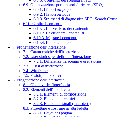
6.8.3. Consenso dei soggetti ritratti
6.9. Ottimizzazione per i motori di ricerca (SEO)
6.9.1. I fattori
on-page
6.9.2. I fattori
off-page
6.9.3. Strumenti di diagnostica SEO: Search Cons
6.10. Gestire i contenuti
6.10.1. L’inventario dei contenuti
6.10.2. Revisionare i contenuti
6.10.3. Migrare i contenuti
6.10.4. Pubblicare i contenuti
7. Progettazione dell’interazione
7.1. Caratteristiche dell’interazione
7.2. User stories per definire l’interazione
7.2.1. Differenza tra scenari e user stories
7.3. Flussi di interazione
7.4. Wireframe
7.5. Prototipi interattivi
8. Progettazione dell’interfaccia
8.1. Obiettivi dell’interfaccia
8.2. Elementi dell’interfaccia
8.2.1. Elementi di composizione
8.2.2. Elementi interattivi
8.2.3. Elementi testuali (microtesti)
8.3. Progettare e costruire in alta fedeltà
8.3.1. Layout di pagina