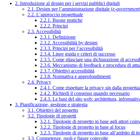
2. Introduzione al design per i servizi pubblici digitali
2.1. Design per l’amministrazione digitale (
e-government
2.2. L’approccio progettuale
2.2.1. Buone pratiche
2.2.2. Principi
2.3. Accessibilità
2.3.1. Definizione
2.3.2. Accessibilità by design
2.3.3. Principi per l’accessibilità
2.3.4. Linee guida e criteri di successo
2.3.5. Come rilasciare una dichiarazione di accessib
2.3.6. Meccanismo di feedback e procedura di attu
2.3.7. Obiettivi accessibilità
2.3.8. Normativa e approfondimenti
2.4. Privacy
2.4.1. Come rispettare la privacy sin dalla progettaz
2.4.2. Richiedi il consenso quando necessario
2.4.3. Le basi del sito web: architettura, informati
3. Pianificazione, gestione e strategia
3.1. Obiettivi del progetto
3.2. Tipologie di progetti
3.2.1. Tipologie di progetto in base agli attori coinv
3.2.2. Tipologie di progetto in base al focus
3.2.3. Tipologie di progetto in base all’ambito di i
3.3. Competenze, ruoli e figure coinvolte