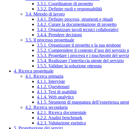
3.3.1. Coordinatore di progetto
3.3.2. Definire ruoli e responsabilità
3.4. Metodo di lavoro
3.4.1. Definire processi, strumenti e rituali
3.4.2. Curare la documentazione di progetto
3.4.3. Organizzare tavoli tecnici collaborativi
3.4.4. Prendere decisioni
3.5. Il processo progettuale
3.5.1. Organizzare il progetto e la sua gestione
3.5.2. Comprendere il contesto d’uso del servizio 
3.5.3. Progettare i processi e i
touchpoint
del servi
3.5.4. Realizzare l’interfaccia utente del servizio
3.5.5. Validare la soluzione ottenuta
4. Ricerca progettuale
4.1. Ricerca primaria
4.1.1. Interviste
4.1.2. Questionari
4.1.3. Test di usabilità
4.1.4. Web analytics
4.1.5. Strumenti di mappatura dell’esperienza uten
4.2. Ricerca secondaria
4.2.1. Ricerca documentale
4.2.2. Analisi benchmark
4.2.3. Valutazione euristica
5. Progettazione dei servizi