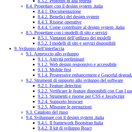
8.3.2. Prototipi in alta fedeltà
8.4. Progettare con il design system .italia
8.4.1. Documentazione
8.4.2. Benefici del design system
8.4.3. Risorse operative
8.4.4. Come contribuire al design system .italia
8.5. Progettare con i modelli di sito e servizi
8.5.1. Vantaggi dell’utilizzo dei modelli
8.5.2. I modelli di sito e servizi disponibili
9. Sviluppo dell’interfaccia
9.1. Approccio allo sviluppo
9.1.1. Attività preliminari
9.1.2. Web design responsivo e accessibile
9.1.3. Mobile first
9.1.4. Progressive enhancement e Graceful degrad
9.2. Strumenti di supporto allo sviluppo del software
9.2.1. Feature detection
9.2.2. Verificare le feature disponibili con Can I us
9.2.3. Strumenti e risorse per CSS e JavaScript
9.2.4. Supporto browser
9.2.5. Misurare le prestazioni
9.3. Catalogo del riuso
9.4. Sviluppare con il design system .italia
9.4.1. Il framework Bootstrap Italia
9.4.2. Il kit di sviluppo React