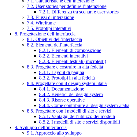
7.1. Caratteristiche dell’interazione
7.2. User stories per definire l’interazione
7.2.1. Differenza tra scenari e user stories
7.3. Flussi di interazione
7.4. Wireframe
7.5. Prototipi interattivi
8. Progettazione dell’interfaccia
8.1. Obiettivi dell’interfaccia
8.2. Elementi dell’interfaccia
8.2.1. Elementi di composizione
8.2.2. Elementi interattivi
8.2.3. Elementi testuali (microtesti)
8.3. Progettare e costruire in alta fedeltà
8.3.1. Layout di pagina
8.3.2. Prototipi in alta fedeltà
8.4. Progettare con il design system .italia
8.4.1. Documentazione
8.4.2. Benefici del design system
8.4.3. Risorse operative
8.4.4. Come contribuire al design system .italia
8.5. Progettare con i modelli di sito e servizi
8.5.1. Vantaggi dell’utilizzo dei modelli
8.5.2. I modelli di sito e servizi disponibili
9. Sviluppo dell’interfaccia
9.1. Approccio allo sviluppo