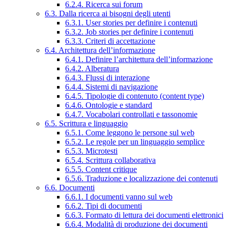
6.2.4. Ricerca sui forum
6.3. Dalla ricerca ai bisogni degli utenti
6.3.1. User stories per definire i contenuti
6.3.2. Job stories per definire i contenuti
6.3.3. Criteri di accettazione
6.4. Architettura dell’informazione
6.4.1. Definire l’architettura dell’informazione
6.4.2. Alberatura
6.4.3. Flussi di interazione
6.4.4. Sistemi di navigazione
6.4.5. Tipologie di contenuto (content type)
6.4.6. Ontologie e standard
6.4.7. Vocabolari controllati e tassonomie
6.5. Scrittura e linguaggio
6.5.1. Come leggono le persone sul web
6.5.2. Le regole per un linguaggio semplice
6.5.3. Microtesti
6.5.4. Scrittura collaborativa
6.5.5. Content critique
6.5.6. Traduzione e localizzazione dei contenuti
6.6. Documenti
6.6.1. I documenti vanno sul web
6.6.2. Tipi di documenti
6.6.3. Formato di lettura dei documenti elettronici
6.6.4. Modalità di produzione dei documenti