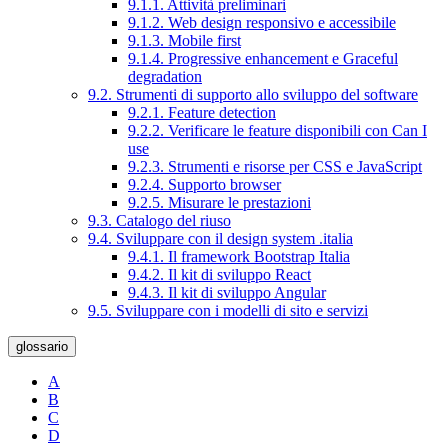
9.1.1. Attività preliminari
9.1.2. Web design responsivo e accessibile
9.1.3. Mobile first
9.1.4. Progressive enhancement e Graceful
degradation
9.2. Strumenti di supporto allo sviluppo del software
9.2.1. Feature detection
9.2.2. Verificare le feature disponibili con Can I
use
9.2.3. Strumenti e risorse per CSS e JavaScript
9.2.4. Supporto browser
9.2.5. Misurare le prestazioni
9.3. Catalogo del riuso
9.4. Sviluppare con il design system .italia
9.4.1. Il framework Bootstrap Italia
9.4.2. Il kit di sviluppo React
9.4.3. Il kit di sviluppo Angular
9.5. Sviluppare con i modelli di sito e servizi
glossario
A
B
C
D