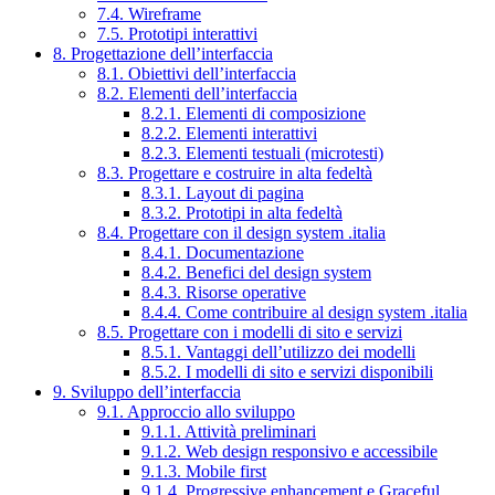
7.4. Wireframe
7.5. Prototipi interattivi
8. Progettazione dell’interfaccia
8.1. Obiettivi dell’interfaccia
8.2. Elementi dell’interfaccia
8.2.1. Elementi di composizione
8.2.2. Elementi interattivi
8.2.3. Elementi testuali (microtesti)
8.3. Progettare e costruire in alta fedeltà
8.3.1. Layout di pagina
8.3.2. Prototipi in alta fedeltà
8.4. Progettare con il design system .italia
8.4.1. Documentazione
8.4.2. Benefici del design system
8.4.3. Risorse operative
8.4.4. Come contribuire al design system .italia
8.5. Progettare con i modelli di sito e servizi
8.5.1. Vantaggi dell’utilizzo dei modelli
8.5.2. I modelli di sito e servizi disponibili
9. Sviluppo dell’interfaccia
9.1. Approccio allo sviluppo
9.1.1. Attività preliminari
9.1.2. Web design responsivo e accessibile
9.1.3. Mobile first
9.1.4. Progressive enhancement e Graceful