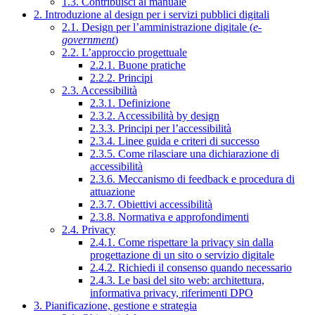
1.3. Contribuisci al manuale
2. Introduzione al design per i servizi pubblici digitali
2.1. Design per l’amministrazione digitale (
e-
government
)
2.2. L’approccio progettuale
2.2.1. Buone pratiche
2.2.2. Principi
2.3. Accessibilità
2.3.1. Definizione
2.3.2. Accessibilità by design
2.3.3. Principi per l’accessibilità
2.3.4. Linee guida e criteri di successo
2.3.5. Come rilasciare una dichiarazione di
accessibilità
2.3.6. Meccanismo di feedback e procedura di
attuazione
2.3.7. Obiettivi accessibilità
2.3.8. Normativa e approfondimenti
2.4. Privacy
2.4.1. Come rispettare la privacy sin dalla
progettazione di un sito o servizio digitale
2.4.2. Richiedi il consenso quando necessario
2.4.3. Le basi del sito web: architettura,
informativa privacy, riferimenti DPO
3. Pianificazione, gestione e strategia