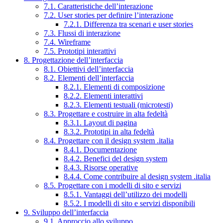
7.1. Caratteristiche dell’interazione
7.2. User stories per definire l’interazione
7.2.1. Differenza tra scenari e user stories
7.3. Flussi di interazione
7.4. Wireframe
7.5. Prototipi interattivi
8. Progettazione dell’interfaccia
8.1. Obiettivi dell’interfaccia
8.2. Elementi dell’interfaccia
8.2.1. Elementi di composizione
8.2.2. Elementi interattivi
8.2.3. Elementi testuali (microtesti)
8.3. Progettare e costruire in alta fedeltà
8.3.1. Layout di pagina
8.3.2. Prototipi in alta fedeltà
8.4. Progettare con il design system .italia
8.4.1. Documentazione
8.4.2. Benefici del design system
8.4.3. Risorse operative
8.4.4. Come contribuire al design system .italia
8.5. Progettare con i modelli di sito e servizi
8.5.1. Vantaggi dell’utilizzo dei modelli
8.5.2. I modelli di sito e servizi disponibili
9. Sviluppo dell’interfaccia
9.1. Approccio allo sviluppo