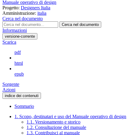
Manuale operativo di design
Progetto:
Designers Italia
Amministrazione:
italia
Cerca nel documento
Cerca nel documento
Informazioni
versione-corrente
Scarica
pdf
html
epub
Sorgente
Azioni
indice dei contenuti
Sommario
1. Scopo, destinatari e uso del Manuale operativo di design
1.1. Versionamento e storico
1.2. Consultazione del manuale
1.3. Contribuisci al manuale