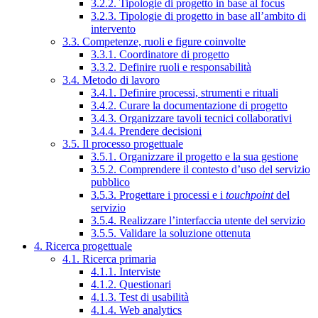
3.2.2. Tipologie di progetto in base al focus
3.2.3. Tipologie di progetto in base all’ambito di
intervento
3.3. Competenze, ruoli e figure coinvolte
3.3.1. Coordinatore di progetto
3.3.2. Definire ruoli e responsabilità
3.4. Metodo di lavoro
3.4.1. Definire processi, strumenti e rituali
3.4.2. Curare la documentazione di progetto
3.4.3. Organizzare tavoli tecnici collaborativi
3.4.4. Prendere decisioni
3.5. Il processo progettuale
3.5.1. Organizzare il progetto e la sua gestione
3.5.2. Comprendere il contesto d’uso del servizio
pubblico
3.5.3. Progettare i processi e i
touchpoint
del
servizio
3.5.4. Realizzare l’interfaccia utente del servizio
3.5.5. Validare la soluzione ottenuta
4. Ricerca progettuale
4.1. Ricerca primaria
4.1.1. Interviste
4.1.2. Questionari
4.1.3. Test di usabilità
4.1.4. Web analytics