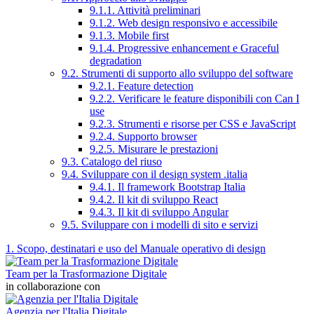
9.1.1. Attività preliminari
9.1.2. Web design responsivo e accessibile
9.1.3. Mobile first
9.1.4. Progressive enhancement e Graceful
degradation
9.2. Strumenti di supporto allo sviluppo del software
9.2.1. Feature detection
9.2.2. Verificare le feature disponibili con Can I
use
9.2.3. Strumenti e risorse per CSS e JavaScript
9.2.4. Supporto browser
9.2.5. Misurare le prestazioni
9.3. Catalogo del riuso
9.4. Sviluppare con il design system .italia
9.4.1. Il framework Bootstrap Italia
9.4.2. Il kit di sviluppo React
9.4.3. Il kit di sviluppo Angular
9.5. Sviluppare con i modelli di sito e servizi
1. Scopo, destinatari e uso del Manuale operativo di design
Team per la Trasformazione Digitale
in collaborazione con
Agenzia per l'Italia Digitale