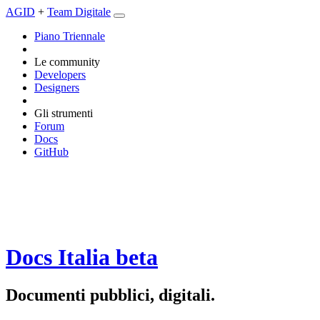
AGID
+
Team Digitale
Piano Triennale
Le community
Developers
Designers
Gli strumenti
Forum
Docs
GitHub
Docs Italia
beta
Documenti pubblici, digitali.