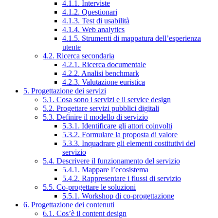
4.1.1. Interviste
4.1.2. Questionari
4.1.3. Test di usabilità
4.1.4. Web analytics
4.1.5. Strumenti di mappatura dell’esperienza
utente
4.2. Ricerca secondaria
4.2.1. Ricerca documentale
4.2.2. Analisi benchmark
4.2.3. Valutazione euristica
5. Progettazione dei servizi
5.1. Cosa sono i servizi e il service design
5.2. Progettare servizi pubblici digitali
5.3. Definire il modello di servizio
5.3.1. Identificare gli attori coinvolti
5.3.2. Formulare la proposta di valore
5.3.3. Inquadrare gli elementi costitutivi del
servizio
5.4. Descrivere il funzionamento del servizio
5.4.1. Mappare l’ecosistema
5.4.2. Rappresentare i flussi di servizio
5.5. Co-progettare le soluzioni
5.5.1. Workshop di co-progettazione
6. Progettazione dei contenuti
6.1. Cos’è il content design