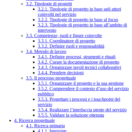
3.2. Tipologie di progetti
3.2.1. Tipologie di progetto in base agli attori
coinvolti nel servizio
3.2.2. Tipologie di progetto in base al focus
3.2.3. Tipologie di progetto in base all’ambito di
intervento
3.3. Competenze, ruoli e figure coinvolte
3.3.1. Coordinatore di progetto
3.3.2. Definire ruoli e responsabilità
3.4. Metodo di lavoro
3.4.1. Definire processi, strumenti e rituali
3.4.2. Curare la documentazione di progetto
3.4.3. Organizzare tavoli tecnici collaborativi
3.4.4. Prendere decisioni
3.5. Il processo progettuale
3.5.1. Organizzare il progetto e la sua gestione
3.5.2. Comprendere il contesto d’uso del servizio
pubblico
3.5.3. Progettare i processi e i
touchpoint
del
servizio
3.5.4. Realizzare l’interfaccia utente del servizio
3.5.5. Validare la soluzione ottenuta
4. Ricerca progettuale
4.1. Ricerca primaria
4.1.1. Interviste