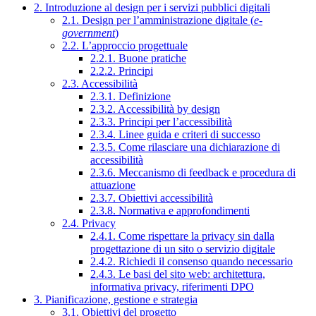
2. Introduzione al design per i servizi pubblici digitali
2.1. Design per l’amministrazione digitale (
e-
government
)
2.2. L’approccio progettuale
2.2.1. Buone pratiche
2.2.2. Principi
2.3. Accessibilità
2.3.1. Definizione
2.3.2. Accessibilità by design
2.3.3. Principi per l’accessibilità
2.3.4. Linee guida e criteri di successo
2.3.5. Come rilasciare una dichiarazione di
accessibilità
2.3.6. Meccanismo di feedback e procedura di
attuazione
2.3.7. Obiettivi accessibilità
2.3.8. Normativa e approfondimenti
2.4. Privacy
2.4.1. Come rispettare la privacy sin dalla
progettazione di un sito o servizio digitale
2.4.2. Richiedi il consenso quando necessario
2.4.3. Le basi del sito web: architettura,
informativa privacy, riferimenti DPO
3. Pianificazione, gestione e strategia
3.1. Obiettivi del progetto