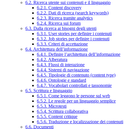
6.2. Ricerca utente sui contenuti e il linguaggio
6.2.1. Content discovery
6.2.2. Dati di ricerca (search keywords)
6.2.3. Ricerca tramite analytics
6.2.4. Ricerca sui forum
6.3. Dalla ricerca ai bisogni degli utenti
6.3.1. User stories per definire i contenuti
6.3.2. Job stories per definire i contenuti
6.3.3. Criteri di accettazione
6.4. Architettura dell’informazione
6.4.1. Definire l’architettura dell’informazione
6.4.2. Alberatura
6.4.3. Flussi di interazione
6.4.4. Sistemi di navigazione
6.4.5. Tipologie di contenuto (content type)
6.4.6. Ontologie e standard
6.4.7. Vocabolari controllati e tassonomie
6.5. Scrittura e linguaggio
6.5.1. Come leggono le persone sul web
6.5.2. Le regole per un linguaggio semplice
6.5.3. Microtesti
6.5.4. Scrittura collaborativa
6.5.5. Content critique
6.5.6. Traduzione e localizzazione dei contenuti
6.6. Documenti