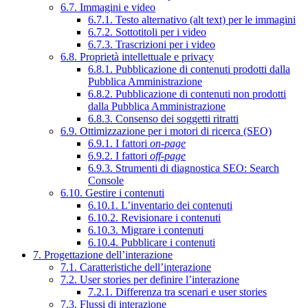
6.7. Immagini e video
6.7.1. Testo alternativo (alt text) per le immagini
6.7.2. Sottotitoli per i video
6.7.3. Trascrizioni per i video
6.8. Proprietà intellettuale e privacy
6.8.1. Pubblicazione di contenuti prodotti dalla
Pubblica Amministrazione
6.8.2. Pubblicazione di contenuti non prodotti
dalla Pubblica Amministrazione
6.8.3. Consenso dei soggetti ritratti
6.9. Ottimizzazione per i motori di ricerca (SEO)
6.9.1. I fattori
on-page
6.9.2. I fattori
off-page
6.9.3. Strumenti di diagnostica SEO: Search
Console
6.10. Gestire i contenuti
6.10.1. L’inventario dei contenuti
6.10.2. Revisionare i contenuti
6.10.3. Migrare i contenuti
6.10.4. Pubblicare i contenuti
7. Progettazione dell’interazione
7.1. Caratteristiche dell’interazione
7.2. User stories per definire l’interazione
7.2.1. Differenza tra scenari e user stories
7.3. Flussi di interazione