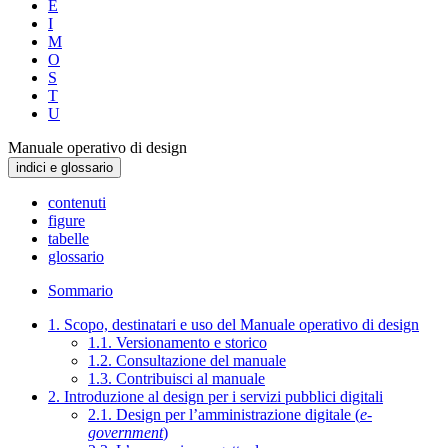
E
I
M
O
S
T
U
Manuale operativo di design
indici e glossario
contenuti
figure
tabelle
glossario
Sommario
1. Scopo, destinatari e uso del Manuale operativo di design
1.1. Versionamento e storico
1.2. Consultazione del manuale
1.3. Contribuisci al manuale
2. Introduzione al design per i servizi pubblici digitali
2.1. Design per l’amministrazione digitale (
e-
government
)