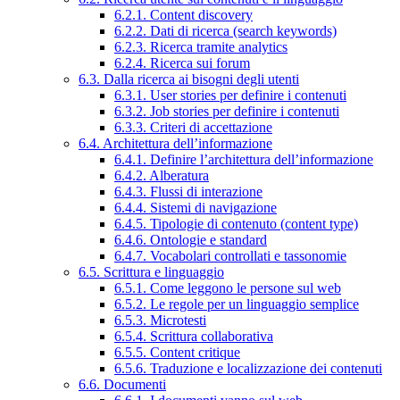
6.2.1. Content discovery
6.2.2. Dati di ricerca (search keywords)
6.2.3. Ricerca tramite analytics
6.2.4. Ricerca sui forum
6.3. Dalla ricerca ai bisogni degli utenti
6.3.1. User stories per definire i contenuti
6.3.2. Job stories per definire i contenuti
6.3.3. Criteri di accettazione
6.4. Architettura dell’informazione
6.4.1. Definire l’architettura dell’informazione
6.4.2. Alberatura
6.4.3. Flussi di interazione
6.4.4. Sistemi di navigazione
6.4.5. Tipologie di contenuto (content type)
6.4.6. Ontologie e standard
6.4.7. Vocabolari controllati e tassonomie
6.5. Scrittura e linguaggio
6.5.1. Come leggono le persone sul web
6.5.2. Le regole per un linguaggio semplice
6.5.3. Microtesti
6.5.4. Scrittura collaborativa
6.5.5. Content critique
6.5.6. Traduzione e localizzazione dei contenuti
6.6. Documenti