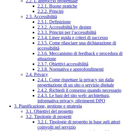
2.2. L’approccio progettuale
2.2.1. Buone pratiche
2.2.2. Principi
2.3. Accessibilità
2.3.1. Definizione
2.3.2. Accessibilità by design
2.3.3. Principi per l’accessibilità
2.3.4. Linee guida e criteri di successo
2.3.5. Come rilasciare una dichiarazione di
accessibilità
2.3.6. Meccanismo di feedback e procedura di
attuazione
2.3.7. Obiettivi accessibilità
2.3.8. Normativa e approfondimenti
2.4. Privacy
2.4.1. Come rispettare la privacy sin dalla
progettazione di un sito o servizio digitale
2.4.2. Richiedi il consenso quando necessario
2.4.3. Le basi del sito web: architettura,
informativa privacy, riferimenti DPO
3. Pianificazione, gestione e strategia
3.1. Obiettivi del progetto
3.2. Tipologie di progetti
3.2.1. Tipologie di progetto in base agli attori
coinvolti nel servizio