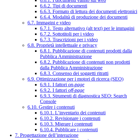
6.6.1. I documenti vanno sul web
6.6.2. Tipi di documenti
6.6.3. Formato di lettura dei documenti elettronici
6.6.4. Modalità di produzione dei documenti
6.7. Immagini e video
6.7.1. Testo alternativo (alt text) per le immagini
6.7.2. Sottotitoli per i video
6.7.3. Trascrizioni per i video
6.8. Proprietà intellettuale e privacy
6.8.1. Pubblicazione di contenuti prodotti dalla
Pubblica Amministrazione
6.8.2. Pubblicazione di contenuti non prodotti
dalla Pubblica Amministrazione
6.8.3. Consenso dei soggetti ritratti
6.9. Ottimizzazione per i motori di ricerca (SEO)
6.9.1. I fattori
on-page
6.9.2. I fattori
off-page
6.9.3. Strumenti di diagnostica SEO: Search
Console
6.10. Gestire i contenuti
6.10.1. L’inventario dei contenuti
6.10.2. Revisionare i contenuti
6.10.3. Migrare i contenuti
6.10.4. Pubblicare i contenuti
7. Progettazione dell’interazione