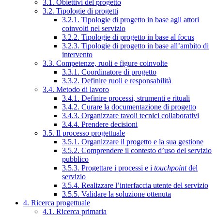
3.1. Obiettivi del progetto
3.2. Tipologie di progetti
3.2.1. Tipologie di progetto in base agli attori
coinvolti nel servizio
3.2.2. Tipologie di progetto in base al focus
3.2.3. Tipologie di progetto in base all’ambito di
intervento
3.3. Competenze, ruoli e figure coinvolte
3.3.1. Coordinatore di progetto
3.3.2. Definire ruoli e responsabilità
3.4. Metodo di lavoro
3.4.1. Definire processi, strumenti e rituali
3.4.2. Curare la documentazione di progetto
3.4.3. Organizzare tavoli tecnici collaborativi
3.4.4. Prendere decisioni
3.5. Il processo progettuale
3.5.1. Organizzare il progetto e la sua gestione
3.5.2. Comprendere il contesto d’uso del servizio
pubblico
3.5.3. Progettare i processi e i
touchpoint
del
servizio
3.5.4. Realizzare l’interfaccia utente del servizio
3.5.5. Validare la soluzione ottenuta
4. Ricerca progettuale
4.1. Ricerca primaria