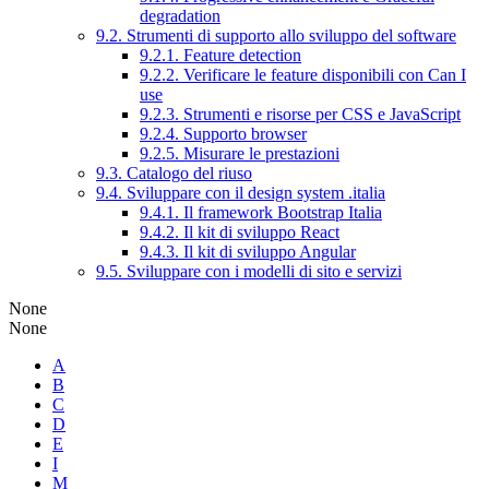
degradation
9.2. Strumenti di supporto allo sviluppo del software
9.2.1. Feature detection
9.2.2. Verificare le feature disponibili con Can I
use
9.2.3. Strumenti e risorse per CSS e JavaScript
9.2.4. Supporto browser
9.2.5. Misurare le prestazioni
9.3. Catalogo del riuso
9.4. Sviluppare con il design system .italia
9.4.1. Il framework Bootstrap Italia
9.4.2. Il kit di sviluppo React
9.4.3. Il kit di sviluppo Angular
9.5. Sviluppare con i modelli di sito e servizi
None
None
A
B
C
D
E
I
M