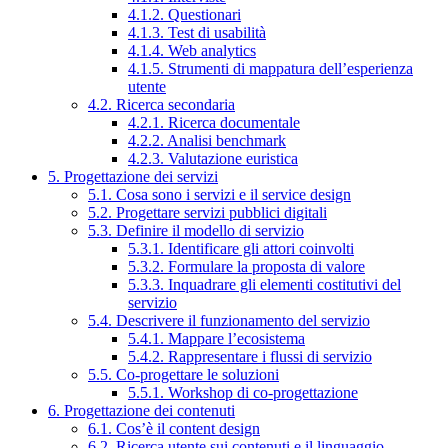
4.1.2. Questionari
4.1.3. Test di usabilità
4.1.4. Web analytics
4.1.5. Strumenti di mappatura dell’esperienza
utente
4.2. Ricerca secondaria
4.2.1. Ricerca documentale
4.2.2. Analisi benchmark
4.2.3. Valutazione euristica
5. Progettazione dei servizi
5.1. Cosa sono i servizi e il service design
5.2. Progettare servizi pubblici digitali
5.3. Definire il modello di servizio
5.3.1. Identificare gli attori coinvolti
5.3.2. Formulare la proposta di valore
5.3.3. Inquadrare gli elementi costitutivi del
servizio
5.4. Descrivere il funzionamento del servizio
5.4.1. Mappare l’ecosistema
5.4.2. Rappresentare i flussi di servizio
5.5. Co-progettare le soluzioni
5.5.1. Workshop di co-progettazione
6. Progettazione dei contenuti
6.1. Cos’è il content design
6.2. Ricerca utente sui contenuti e il linguaggio