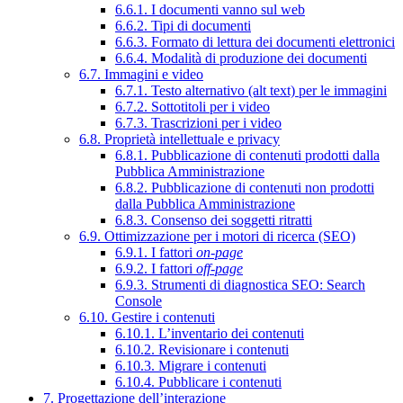
6.6.1. I documenti vanno sul web
6.6.2. Tipi di documenti
6.6.3. Formato di lettura dei documenti elettronici
6.6.4. Modalità di produzione dei documenti
6.7. Immagini e video
6.7.1. Testo alternativo (alt text) per le immagini
6.7.2. Sottotitoli per i video
6.7.3. Trascrizioni per i video
6.8. Proprietà intellettuale e privacy
6.8.1. Pubblicazione di contenuti prodotti dalla
Pubblica Amministrazione
6.8.2. Pubblicazione di contenuti non prodotti
dalla Pubblica Amministrazione
6.8.3. Consenso dei soggetti ritratti
6.9. Ottimizzazione per i motori di ricerca (SEO)
6.9.1. I fattori
on-page
6.9.2. I fattori
off-page
6.9.3. Strumenti di diagnostica SEO: Search
Console
6.10. Gestire i contenuti
6.10.1. L’inventario dei contenuti
6.10.2. Revisionare i contenuti
6.10.3. Migrare i contenuti
6.10.4. Pubblicare i contenuti
7. Progettazione dell’interazione