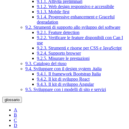
9.1.1. Attività preliminari
9.1.2. Web design responsivo e accessibile
9.1.3. Mobile first
9.1.4. Progressive enhancement e Graceful
degradation
9.2. Strumenti di supporto allo sviluppo del software
9.2.1. Feature detection
9.2.2. Verificare le feature disponibili con Can I
use
9.2.3. Strumenti e risorse per CSS e JavaScript
9.2.4. Supporto browser
9.2.5. Misurare le prestazioni
9.3. Catalogo del riuso
9.4. Sviluppare con il design system .italia
9.4.1. Il framework Bootstrap Italia
9.4.2. Il kit di sviluppo React
9.4.3. Il kit di sviluppo Angular
9.5. Sviluppare con i modelli di sito e servizi
glossario
A
B
C
D