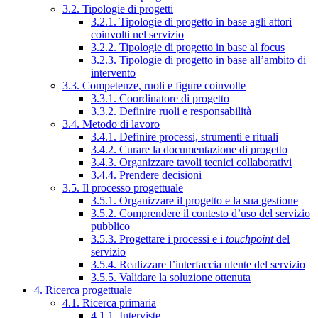
3.2. Tipologie di progetti
3.2.1. Tipologie di progetto in base agli attori
coinvolti nel servizio
3.2.2. Tipologie di progetto in base al focus
3.2.3. Tipologie di progetto in base all’ambito di
intervento
3.3. Competenze, ruoli e figure coinvolte
3.3.1. Coordinatore di progetto
3.3.2. Definire ruoli e responsabilità
3.4. Metodo di lavoro
3.4.1. Definire processi, strumenti e rituali
3.4.2. Curare la documentazione di progetto
3.4.3. Organizzare tavoli tecnici collaborativi
3.4.4. Prendere decisioni
3.5. Il processo progettuale
3.5.1. Organizzare il progetto e la sua gestione
3.5.2. Comprendere il contesto d’uso del servizio
pubblico
3.5.3. Progettare i processi e i
touchpoint
del
servizio
3.5.4. Realizzare l’interfaccia utente del servizio
3.5.5. Validare la soluzione ottenuta
4. Ricerca progettuale
4.1. Ricerca primaria
4.1.1. Interviste