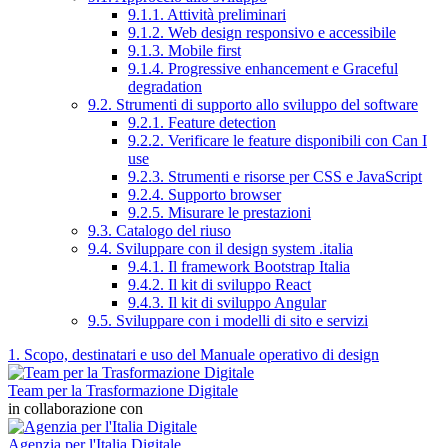
9.1.1. Attività preliminari
9.1.2. Web design responsivo e accessibile
9.1.3. Mobile first
9.1.4. Progressive enhancement e Graceful
degradation
9.2. Strumenti di supporto allo sviluppo del software
9.2.1. Feature detection
9.2.2. Verificare le feature disponibili con Can I
use
9.2.3. Strumenti e risorse per CSS e JavaScript
9.2.4. Supporto browser
9.2.5. Misurare le prestazioni
9.3. Catalogo del riuso
9.4. Sviluppare con il design system .italia
9.4.1. Il framework Bootstrap Italia
9.4.2. Il kit di sviluppo React
9.4.3. Il kit di sviluppo Angular
9.5. Sviluppare con i modelli di sito e servizi
1. Scopo, destinatari e uso del Manuale operativo di design
Team per la Trasformazione Digitale
in collaborazione con
Agenzia per l'Italia Digitale