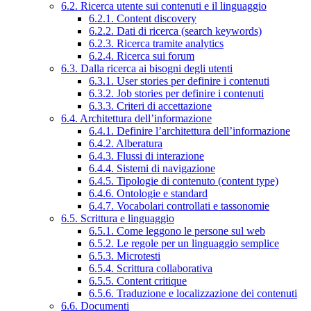
6.2. Ricerca utente sui contenuti e il linguaggio
6.2.1. Content discovery
6.2.2. Dati di ricerca (search keywords)
6.2.3. Ricerca tramite analytics
6.2.4. Ricerca sui forum
6.3. Dalla ricerca ai bisogni degli utenti
6.3.1. User stories per definire i contenuti
6.3.2. Job stories per definire i contenuti
6.3.3. Criteri di accettazione
6.4. Architettura dell’informazione
6.4.1. Definire l’architettura dell’informazione
6.4.2. Alberatura
6.4.3. Flussi di interazione
6.4.4. Sistemi di navigazione
6.4.5. Tipologie di contenuto (content type)
6.4.6. Ontologie e standard
6.4.7. Vocabolari controllati e tassonomie
6.5. Scrittura e linguaggio
6.5.1. Come leggono le persone sul web
6.5.2. Le regole per un linguaggio semplice
6.5.3. Microtesti
6.5.4. Scrittura collaborativa
6.5.5. Content critique
6.5.6. Traduzione e localizzazione dei contenuti
6.6. Documenti