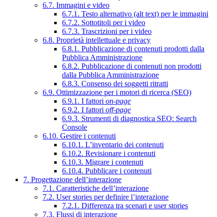
6.7. Immagini e video
6.7.1. Testo alternativo (alt text) per le immagini
6.7.2. Sottotitoli per i video
6.7.3. Trascrizioni per i video
6.8. Proprietà intellettuale e privacy
6.8.1. Pubblicazione di contenuti prodotti dalla
Pubblica Amministrazione
6.8.2. Pubblicazione di contenuti non prodotti
dalla Pubblica Amministrazione
6.8.3. Consenso dei soggetti ritratti
6.9. Ottimizzazione per i motori di ricerca (SEO)
6.9.1. I fattori
on-page
6.9.2. I fattori
off-page
6.9.3. Strumenti di diagnostica SEO: Search
Console
6.10. Gestire i contenuti
6.10.1. L’inventario dei contenuti
6.10.2. Revisionare i contenuti
6.10.3. Migrare i contenuti
6.10.4. Pubblicare i contenuti
7. Progettazione dell’interazione
7.1. Caratteristiche dell’interazione
7.2. User stories per definire l’interazione
7.2.1. Differenza tra scenari e user stories
7.3. Flussi di interazione