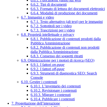
6.6.1. I documenti vanno sul web
6.6.2. Tipi di documenti
6.6.3. Formato di lettura dei documenti elettronici
6.6.4. Modalità di produzione dei documenti
6.7. Immagini e video
6.7.1. Testo alternativo (alt text) per le immagini
6.7.2. Sottotitoli per i video
6.7.3. Trascrizioni per i video
6.8. Proprietà intellettuale e privacy
6.8.1. Pubblicazione di contenuti prodotti dalla
Pubblica Amministrazione
6.8.2. Pubblicazione di contenuti non prodotti
dalla Pubblica Amministrazione
6.8.3. Consenso dei soggetti ritratti
6.9. Ottimizzazione per i motori di ricerca (SEO)
6.9.1. I fattori
on-page
6.9.2. I fattori
off-page
6.9.3. Strumenti di diagnostica SEO: Search
Console
6.10. Gestire i contenuti
6.10.1. L’inventario dei contenuti
6.10.2. Revisionare i contenuti
6.10.3. Migrare i contenuti
6.10.4. Pubblicare i contenuti
7. Progettazione dell’interazione