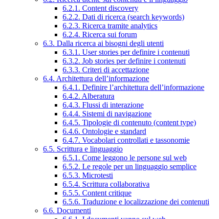
6.2.1. Content discovery
6.2.2. Dati di ricerca (search keywords)
6.2.3. Ricerca tramite analytics
6.2.4. Ricerca sui forum
6.3. Dalla ricerca ai bisogni degli utenti
6.3.1. User stories per definire i contenuti
6.3.2. Job stories per definire i contenuti
6.3.3. Criteri di accettazione
6.4. Architettura dell’informazione
6.4.1. Definire l’architettura dell’informazione
6.4.2. Alberatura
6.4.3. Flussi di interazione
6.4.4. Sistemi di navigazione
6.4.5. Tipologie di contenuto (content type)
6.4.6. Ontologie e standard
6.4.7. Vocabolari controllati e tassonomie
6.5. Scrittura e linguaggio
6.5.1. Come leggono le persone sul web
6.5.2. Le regole per un linguaggio semplice
6.5.3. Microtesti
6.5.4. Scrittura collaborativa
6.5.5. Content critique
6.5.6. Traduzione e localizzazione dei contenuti
6.6. Documenti