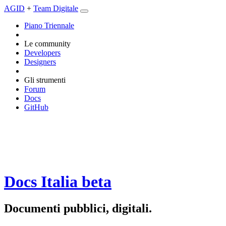
AGID
+
Team Digitale
Piano Triennale
Le community
Developers
Designers
Gli strumenti
Forum
Docs
GitHub
Docs Italia
beta
Documenti pubblici, digitali.