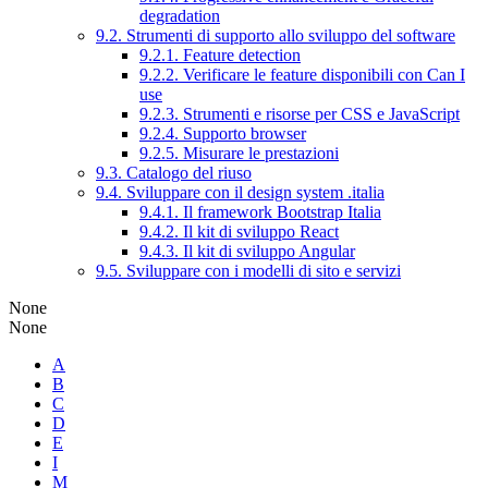
degradation
9.2. Strumenti di supporto allo sviluppo del software
9.2.1. Feature detection
9.2.2. Verificare le feature disponibili con Can I
use
9.2.3. Strumenti e risorse per CSS e JavaScript
9.2.4. Supporto browser
9.2.5. Misurare le prestazioni
9.3. Catalogo del riuso
9.4. Sviluppare con il design system .italia
9.4.1. Il framework Bootstrap Italia
9.4.2. Il kit di sviluppo React
9.4.3. Il kit di sviluppo Angular
9.5. Sviluppare con i modelli di sito e servizi
None
None
A
B
C
D
E
I
M