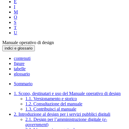
E
I
M
O
S
T
U
Manuale operativo di design
indici e glossario
contenuti
figure
tabelle
glossario
Sommario
1. Scopo, destinatari e uso del Manuale operativo di design
1.1. Versionamento e storico
1.2. Consultazione del manuale
1.3. Contribuisci al manuale
2. Introduzione al design per i servizi pubblici digitali
2.1. Design per l’amministrazione digitale (
e-
government
)