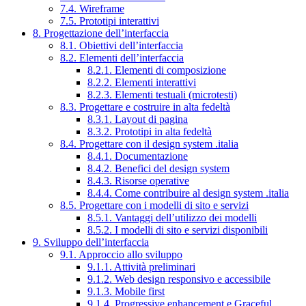
7.4. Wireframe
7.5. Prototipi interattivi
8. Progettazione dell’interfaccia
8.1. Obiettivi dell’interfaccia
8.2. Elementi dell’interfaccia
8.2.1. Elementi di composizione
8.2.2. Elementi interattivi
8.2.3. Elementi testuali (microtesti)
8.3. Progettare e costruire in alta fedeltà
8.3.1. Layout di pagina
8.3.2. Prototipi in alta fedeltà
8.4. Progettare con il design system .italia
8.4.1. Documentazione
8.4.2. Benefici del design system
8.4.3. Risorse operative
8.4.4. Come contribuire al design system .italia
8.5. Progettare con i modelli di sito e servizi
8.5.1. Vantaggi dell’utilizzo dei modelli
8.5.2. I modelli di sito e servizi disponibili
9. Sviluppo dell’interfaccia
9.1. Approccio allo sviluppo
9.1.1. Attività preliminari
9.1.2. Web design responsivo e accessibile
9.1.3. Mobile first
9.1.4. Progressive enhancement e Graceful