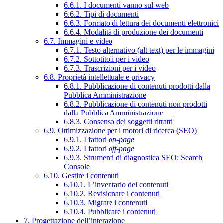
6.6.1. I documenti vanno sul web
6.6.2. Tipi di documenti
6.6.3. Formato di lettura dei documenti elettronici
6.6.4. Modalità di produzione dei documenti
6.7. Immagini e video
6.7.1. Testo alternativo (alt text) per le immagini
6.7.2. Sottotitoli per i video
6.7.3. Trascrizioni per i video
6.8. Proprietà intellettuale e privacy
6.8.1. Pubblicazione di contenuti prodotti dalla
Pubblica Amministrazione
6.8.2. Pubblicazione di contenuti non prodotti
dalla Pubblica Amministrazione
6.8.3. Consenso dei soggetti ritratti
6.9. Ottimizzazione per i motori di ricerca (SEO)
6.9.1. I fattori
on-page
6.9.2. I fattori
off-page
6.9.3. Strumenti di diagnostica SEO: Search
Console
6.10. Gestire i contenuti
6.10.1. L’inventario dei contenuti
6.10.2. Revisionare i contenuti
6.10.3. Migrare i contenuti
6.10.4. Pubblicare i contenuti
7. Progettazione dell’interazione