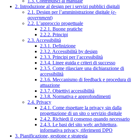
1.3. Contribuisci al manuale
2. Introduzione al design per i servizi pubblici digitali
2.1. Design per l’amministrazione digitale (
e-
government
)
2.2. L’approccio progettuale
2.2.1. Buone pratiche
2.2.2. Principi
2.3. Accessibilità
2.3.1. Definizione
2.3.2. Accessibilità by design
2.3.3. Principi per l’accessibilità
2.3.4. Linee guida e criteri di successo
2.3.5. Come rilasciare una dichiarazione di
accessibilità
2.3.6. Meccanismo di feedback e procedura di
attuazione
2.3.7. Obiettivi accessibilità
2.3.8. Normativa e approfondimenti
2.4. Privacy
2.4.1. Come rispettare la privacy sin dalla
progettazione di un sito o servizio digitale
2.4.2. Richiedi il consenso quando necessario
2.4.3. Le basi del sito web: architettura,
informativa privacy, riferimenti DPO
3. Pianificazione, gestione e strategia