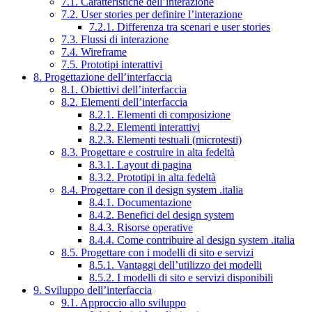
7.1. Caratteristiche dell’interazione
7.2. User stories per definire l’interazione
7.2.1. Differenza tra scenari e user stories
7.3. Flussi di interazione
7.4. Wireframe
7.5. Prototipi interattivi
8. Progettazione dell’interfaccia
8.1. Obiettivi dell’interfaccia
8.2. Elementi dell’interfaccia
8.2.1. Elementi di composizione
8.2.2. Elementi interattivi
8.2.3. Elementi testuali (microtesti)
8.3. Progettare e costruire in alta fedeltà
8.3.1. Layout di pagina
8.3.2. Prototipi in alta fedeltà
8.4. Progettare con il design system .italia
8.4.1. Documentazione
8.4.2. Benefici del design system
8.4.3. Risorse operative
8.4.4. Come contribuire al design system .italia
8.5. Progettare con i modelli di sito e servizi
8.5.1. Vantaggi dell’utilizzo dei modelli
8.5.2. I modelli di sito e servizi disponibili
9. Sviluppo dell’interfaccia
9.1. Approccio allo sviluppo