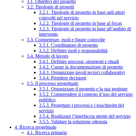
3.1. Obiettivi del progetto
3.2. Tipologie di progetti
3.2.1. Tipologie di progetto in base agli attori
coinvolti nel servizio
3.2.2. Tipologie di progetto in base al focus
3.2.3. Tipologie di progetto in base all’ambito di
intervento
3.3. Competenze, ruoli e figure coinvolte
3.3.1. Coordinatore di progetto
3.3.2. Definire ruoli e responsabilità
3.4. Metodo di lavoro
3.4.1. Definire processi, strumenti e rituali
3.4.2. Curare la documentazione di progetto
3.4.3. Organizzare tavoli tecnici collaborativi
3.4.4. Prendere decisioni
3.5. Il processo progettuale
3.5.1. Organizzare il progetto e la sua gestione
3.5.2. Comprendere il contesto d’uso del servizio
pubblico
3.5.3. Progettare i processi e i
touchpoint
del
servizio
3.5.4. Realizzare l’interfaccia utente del servizio
3.5.5. Validare la soluzione ottenuta
4. Ricerca progettuale
4.1. Ricerca primaria