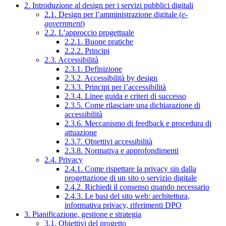
2. Introduzione al design per i servizi pubblici digitali
2.1. Design per l’amministrazione digitale (
e-
government
)
2.2. L’approccio progettuale
2.2.1. Buone pratiche
2.2.2. Principi
2.3. Accessibilità
2.3.1. Definizione
2.3.2. Accessibilità by design
2.3.3. Principi per l’accessibilità
2.3.4. Linee guida e criteri di successo
2.3.5. Come rilasciare una dichiarazione di
accessibilità
2.3.6. Meccanismo di feedback e procedura di
attuazione
2.3.7. Obiettivi accessibilità
2.3.8. Normativa e approfondimenti
2.4. Privacy
2.4.1. Come rispettare la privacy sin dalla
progettazione di un sito o servizio digitale
2.4.2. Richiedi il consenso quando necessario
2.4.3. Le basi del sito web: architettura,
informativa privacy, riferimenti DPO
3. Pianificazione, gestione e strategia
3.1. Obiettivi del progetto