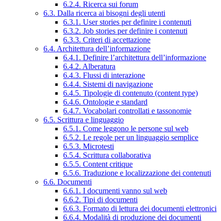
6.2.4. Ricerca sui forum
6.3. Dalla ricerca ai bisogni degli utenti
6.3.1. User stories per definire i contenuti
6.3.2. Job stories per definire i contenuti
6.3.3. Criteri di accettazione
6.4. Architettura dell’informazione
6.4.1. Definire l’architettura dell’informazione
6.4.2. Alberatura
6.4.3. Flussi di interazione
6.4.4. Sistemi di navigazione
6.4.5. Tipologie di contenuto (content type)
6.4.6. Ontologie e standard
6.4.7. Vocabolari controllati e tassonomie
6.5. Scrittura e linguaggio
6.5.1. Come leggono le persone sul web
6.5.2. Le regole per un linguaggio semplice
6.5.3. Microtesti
6.5.4. Scrittura collaborativa
6.5.5. Content critique
6.5.6. Traduzione e localizzazione dei contenuti
6.6. Documenti
6.6.1. I documenti vanno sul web
6.6.2. Tipi di documenti
6.6.3. Formato di lettura dei documenti elettronici
6.6.4. Modalità di produzione dei documenti