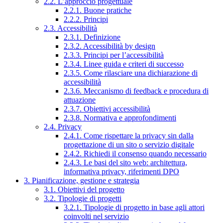
2.2. L’approccio progettuale
2.2.1. Buone pratiche
2.2.2. Principi
2.3. Accessibilità
2.3.1. Definizione
2.3.2. Accessibilità by design
2.3.3. Principi per l’accessibilità
2.3.4. Linee guida e criteri di successo
2.3.5. Come rilasciare una dichiarazione di
accessibilità
2.3.6. Meccanismo di feedback e procedura di
attuazione
2.3.7. Obiettivi accessibilità
2.3.8. Normativa e approfondimenti
2.4. Privacy
2.4.1. Come rispettare la privacy sin dalla
progettazione di un sito o servizio digitale
2.4.2. Richiedi il consenso quando necessario
2.4.3. Le basi del sito web: architettura,
informativa privacy, riferimenti DPO
3. Pianificazione, gestione e strategia
3.1. Obiettivi del progetto
3.2. Tipologie di progetti
3.2.1. Tipologie di progetto in base agli attori
coinvolti nel servizio