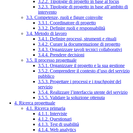
3.2.2. Tipologie di progetto in base al focus
3.2.3. Tipologie di progetto in base all’ambito di
intervento
3.3. Competenze, ruoli e figure coinvolte
3.3.1. Coordinatore di progetto
3.3.2. Definire ruoli e responsabilità
3.4. Metodo di lavoro
3.4.1. Definire processi, strumenti e rituali
3.4.2. Curare la documentazione di progetto
3.4.3. Organizzare tavoli tecnici collaborativi
3.4.4. Prendere decisioni
3.5. Il processo progettuale
3.5.1. Organizzare il progetto e la sua gestione
3.5.2. Comprendere il contesto d’uso del servizio
pubblico
3.5.3. Progettare i processi e i
touchpoint
del
servizio
3.5.4. Realizzare l’interfaccia utente del servizio
3.5.5. Validare la soluzione ottenuta
4. Ricerca progettuale
4.1. Ricerca primaria
4.1.1. Interviste
4.1.2. Questionari
4.1.3. Test di usabilità
4.1.4. Web analytics