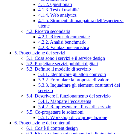
4.1.2. Questionari
4.1.3. Test di usabilità
4.1.4. Web analytics
4.1.5. Strumenti di mappatura dell’esperienza
utente
4.2. Ricerca secondaria
4.2.1. Ricerca documentale
4.2.2. Analisi benchmark
4.2.3. Valutazione euristica
5. Progettazione dei servizi
5.1. Cosa sono i servizi e il service design
5.2. Progettare servizi pubblici digitali
5.3. Definire il modello di servizio
5.3.1. Identificare gli attori coinvolti
5.3.2. Formulare la proposta di valore
5.3.3. Inquadrare gli elementi costitutivi del
servizio
5.4. Descrivere il funzionamento del servizio
5.4.1. Mappare l’ecosistema
5.4.2. Rappresentare i flussi di servizio
5.5. Co-progettare le soluzioni
5.5.1. Workshop di co-progettazione
6. Progettazione dei contenuti
6.1. Cos’è il content design
6.2. Ricerca utente sui contenuti e il linguaggio