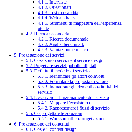
4.1.1. Interviste
4.1.2. Questionari
4.1.3. Test di usabilità
4.1.4. Web analytics
4.1.5. Strumenti di mappatura dell’esperienza
utente
4.2. Ricerca secondaria
4.2.1. Ricerca documentale
4.2.2. Analisi benchmark
4.2.3. Valutazione euristica
5. Progettazione dei servizi
5.1. Cosa sono i servizi e il service design
5.2. Progettare servizi pubblici digitali
5.3. Definire il modello di servizio
5.3.1. Identificare gli attori coinvolti
5.3.2. Formulare la proposta di valore
5.3.3. Inquadrare gli elementi costitutivi del
servizio
5.4. Descrivere il funzionamento del servizio
5.4.1. Mappare l’ecosistema
5.4.2. Rappresentare i flussi di servizio
5.5. Co-progettare le soluzioni
5.5.1. Workshop di co-progettazione
6. Progettazione dei contenuti
6.1. Cos’è il content design