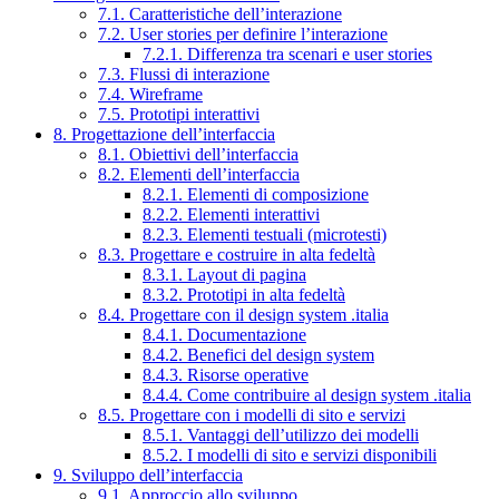
7.1. Caratteristiche dell’interazione
7.2. User stories per definire l’interazione
7.2.1. Differenza tra scenari e user stories
7.3. Flussi di interazione
7.4. Wireframe
7.5. Prototipi interattivi
8. Progettazione dell’interfaccia
8.1. Obiettivi dell’interfaccia
8.2. Elementi dell’interfaccia
8.2.1. Elementi di composizione
8.2.2. Elementi interattivi
8.2.3. Elementi testuali (microtesti)
8.3. Progettare e costruire in alta fedeltà
8.3.1. Layout di pagina
8.3.2. Prototipi in alta fedeltà
8.4. Progettare con il design system .italia
8.4.1. Documentazione
8.4.2. Benefici del design system
8.4.3. Risorse operative
8.4.4. Come contribuire al design system .italia
8.5. Progettare con i modelli di sito e servizi
8.5.1. Vantaggi dell’utilizzo dei modelli
8.5.2. I modelli di sito e servizi disponibili
9. Sviluppo dell’interfaccia
9.1. Approccio allo sviluppo