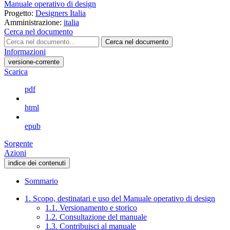
Manuale operativo di design
Progetto:
Designers Italia
Amministrazione:
italia
Cerca nel documento
Cerca nel documento
Informazioni
versione-corrente
Scarica
pdf
html
epub
Sorgente
Azioni
indice dei contenuti
Sommario
1. Scopo, destinatari e uso del Manuale operativo di design
1.1. Versionamento e storico
1.2. Consultazione del manuale
1.3. Contribuisci al manuale