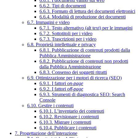
6.6.1. I documenti vanno sul web
6.6.2. Tipi di documenti
6.6.3. Formato di lettura dei documenti elettronici
6.6.4. Modalità di produzione dei documenti
6.7. Immagini e video
6.7.1. Testo alternativo (alt text) per le immagini
6.7.2. Sottotitoli per i video
6.7.3. Trascrizioni per i video
6.8. Proprietà intellettuale e privacy
6.8.1. Pubblicazione di contenuti prodotti dalla
Pubblica Amministrazione
6.8.2. Pubblicazione di contenuti non prodotti
dalla Pubblica Amministrazione
6.8.3. Consenso dei soggetti ritratti
6.9. Ottimizzazione per i motori di ricerca (SEO)
6.9.1. I fattori
on-page
6.9.2. I fattori
off-page
6.9.3. Strumenti di diagnostica SEO: Search
Console
6.10. Gestire i contenuti
6.10.1. L’inventario dei contenuti
6.10.2. Revisionare i contenuti
6.10.3. Migrare i contenuti
6.10.4. Pubblicare i contenuti
7. Progettazione dell’interazione