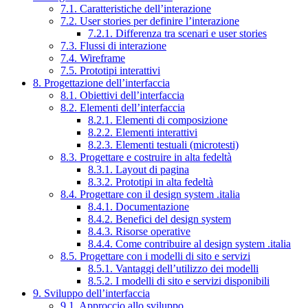
7.1. Caratteristiche dell’interazione
7.2. User stories per definire l’interazione
7.2.1. Differenza tra scenari e user stories
7.3. Flussi di interazione
7.4. Wireframe
7.5. Prototipi interattivi
8. Progettazione dell’interfaccia
8.1. Obiettivi dell’interfaccia
8.2. Elementi dell’interfaccia
8.2.1. Elementi di composizione
8.2.2. Elementi interattivi
8.2.3. Elementi testuali (microtesti)
8.3. Progettare e costruire in alta fedeltà
8.3.1. Layout di pagina
8.3.2. Prototipi in alta fedeltà
8.4. Progettare con il design system .italia
8.4.1. Documentazione
8.4.2. Benefici del design system
8.4.3. Risorse operative
8.4.4. Come contribuire al design system .italia
8.5. Progettare con i modelli di sito e servizi
8.5.1. Vantaggi dell’utilizzo dei modelli
8.5.2. I modelli di sito e servizi disponibili
9. Sviluppo dell’interfaccia
9.1. Approccio allo sviluppo