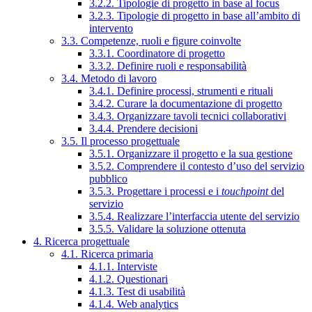
3.2.2. Tipologie di progetto in base al focus
3.2.3. Tipologie di progetto in base all’ambito di
intervento
3.3. Competenze, ruoli e figure coinvolte
3.3.1. Coordinatore di progetto
3.3.2. Definire ruoli e responsabilità
3.4. Metodo di lavoro
3.4.1. Definire processi, strumenti e rituali
3.4.2. Curare la documentazione di progetto
3.4.3. Organizzare tavoli tecnici collaborativi
3.4.4. Prendere decisioni
3.5. Il processo progettuale
3.5.1. Organizzare il progetto e la sua gestione
3.5.2. Comprendere il contesto d’uso del servizio
pubblico
3.5.3. Progettare i processi e i
touchpoint
del
servizio
3.5.4. Realizzare l’interfaccia utente del servizio
3.5.5. Validare la soluzione ottenuta
4. Ricerca progettuale
4.1. Ricerca primaria
4.1.1. Interviste
4.1.2. Questionari
4.1.3. Test di usabilità
4.1.4. Web analytics