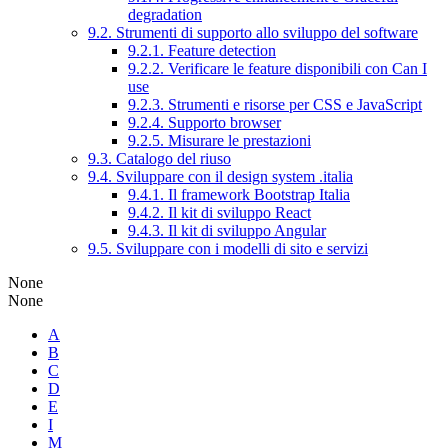
degradation
9.2. Strumenti di supporto allo sviluppo del software
9.2.1. Feature detection
9.2.2. Verificare le feature disponibili con Can I
use
9.2.3. Strumenti e risorse per CSS e JavaScript
9.2.4. Supporto browser
9.2.5. Misurare le prestazioni
9.3. Catalogo del riuso
9.4. Sviluppare con il design system .italia
9.4.1. Il framework Bootstrap Italia
9.4.2. Il kit di sviluppo React
9.4.3. Il kit di sviluppo Angular
9.5. Sviluppare con i modelli di sito e servizi
None
None
A
B
C
D
E
I
M