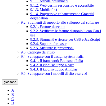
9.1.1. Attività preliminari
9.1.2. Web design responsivo e accessibile
9.1.3. Mobile first
9.1.4. Progressive enhancement e Graceful
degradation
9.2. Strumenti di supporto allo sviluppo del software
9.2.1. Feature detection
9.2.2. Verificare le feature disponibili con Can I
use
9.2.3. Strumenti e risorse per CSS e JavaScript
9.2.4. Supporto browser
9.2.5. Misurare le prestazioni
9.3. Catalogo del riuso
9.4. Sviluppare con il design system .italia
9.4.1. Il framework Bootstrap Italia
9.4.2. Il kit di sviluppo React
9.4.3. Il kit di sviluppo Angular
9.5. Sviluppare con i modelli di sito e servizi
glossario
A
B
C
D