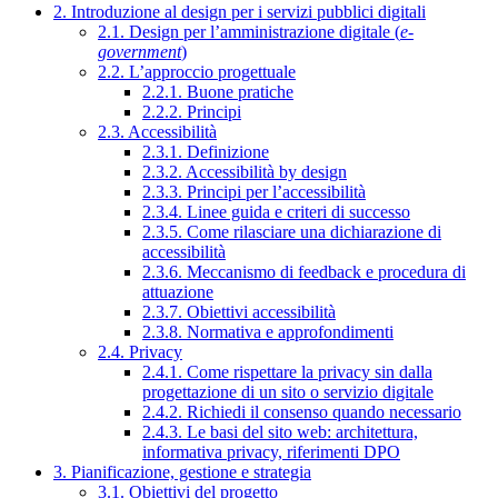
2. Introduzione al design per i servizi pubblici digitali
2.1. Design per l’amministrazione digitale (
e-
government
)
2.2. L’approccio progettuale
2.2.1. Buone pratiche
2.2.2. Principi
2.3. Accessibilità
2.3.1. Definizione
2.3.2. Accessibilità by design
2.3.3. Principi per l’accessibilità
2.3.4. Linee guida e criteri di successo
2.3.5. Come rilasciare una dichiarazione di
accessibilità
2.3.6. Meccanismo di feedback e procedura di
attuazione
2.3.7. Obiettivi accessibilità
2.3.8. Normativa e approfondimenti
2.4. Privacy
2.4.1. Come rispettare la privacy sin dalla
progettazione di un sito o servizio digitale
2.4.2. Richiedi il consenso quando necessario
2.4.3. Le basi del sito web: architettura,
informativa privacy, riferimenti DPO
3. Pianificazione, gestione e strategia
3.1. Obiettivi del progetto