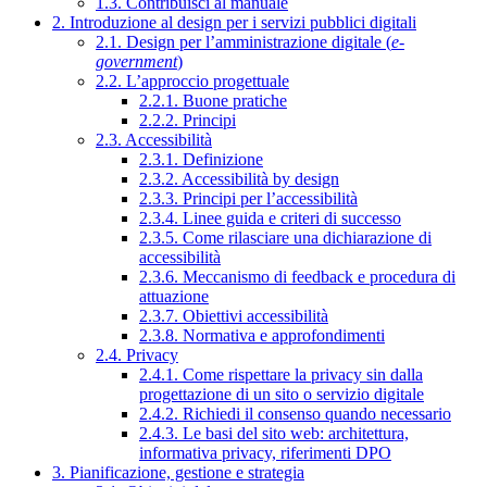
1.3. Contribuisci al manuale
2. Introduzione al design per i servizi pubblici digitali
2.1. Design per l’amministrazione digitale (
e-
government
)
2.2. L’approccio progettuale
2.2.1. Buone pratiche
2.2.2. Principi
2.3. Accessibilità
2.3.1. Definizione
2.3.2. Accessibilità by design
2.3.3. Principi per l’accessibilità
2.3.4. Linee guida e criteri di successo
2.3.5. Come rilasciare una dichiarazione di
accessibilità
2.3.6. Meccanismo di feedback e procedura di
attuazione
2.3.7. Obiettivi accessibilità
2.3.8. Normativa e approfondimenti
2.4. Privacy
2.4.1. Come rispettare la privacy sin dalla
progettazione di un sito o servizio digitale
2.4.2. Richiedi il consenso quando necessario
2.4.3. Le basi del sito web: architettura,
informativa privacy, riferimenti DPO
3. Pianificazione, gestione e strategia