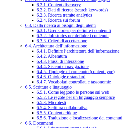
6.2.1. Content discovery
6.2.2. Dati di ricerca (search keywords)
6.2.3. Ricerca tramite analytics
6.2.4. Ricerca sui forum
6.3. Dalla ricerca ai bisogni degli utenti
6.3.1. User stories per definire i contenuti
6.3.2. Job stories per definire i contenuti
6.3.3. Criteri di accettazione
6.4. Architettura dell’informazione
6.4.1. Definire l’architettura dell’informazione
6.4.2. Alberatura
6.4.3. Flussi di interazione
6.4.4. Sistemi di navigazione
6.4.5. Tipologie di contenuto (content type)
6.4.6. Ontologie e standard
6.4.7. Vocabolari controllati e tassonomie
6.5. Scrittura e linguaggio
6.5.1. Come leggono le persone sul web
6.5.2. Le regole per un linguaggio semplice
6.5.3. Microtesti
6.5.4. Scrittura collaborativa
6.5.5. Content critique
6.5.6. Traduzione e localizzazione dei contenuti
6.6. Documenti