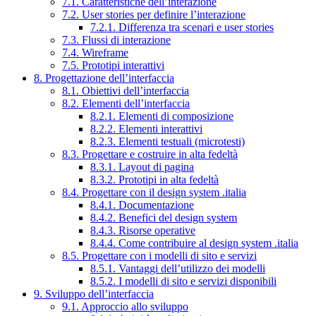
7.1. Caratteristiche dell’interazione
7.2. User stories per definire l’interazione
7.2.1. Differenza tra scenari e user stories
7.3. Flussi di interazione
7.4. Wireframe
7.5. Prototipi interattivi
8. Progettazione dell’interfaccia
8.1. Obiettivi dell’interfaccia
8.2. Elementi dell’interfaccia
8.2.1. Elementi di composizione
8.2.2. Elementi interattivi
8.2.3. Elementi testuali (microtesti)
8.3. Progettare e costruire in alta fedeltà
8.3.1. Layout di pagina
8.3.2. Prototipi in alta fedeltà
8.4. Progettare con il design system .italia
8.4.1. Documentazione
8.4.2. Benefici del design system
8.4.3. Risorse operative
8.4.4. Come contribuire al design system .italia
8.5. Progettare con i modelli di sito e servizi
8.5.1. Vantaggi dell’utilizzo dei modelli
8.5.2. I modelli di sito e servizi disponibili
9. Sviluppo dell’interfaccia
9.1. Approccio allo sviluppo