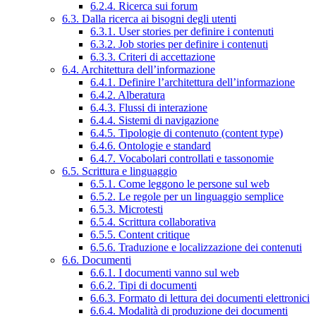
6.2.4. Ricerca sui forum
6.3. Dalla ricerca ai bisogni degli utenti
6.3.1. User stories per definire i contenuti
6.3.2. Job stories per definire i contenuti
6.3.3. Criteri di accettazione
6.4. Architettura dell’informazione
6.4.1. Definire l’architettura dell’informazione
6.4.2. Alberatura
6.4.3. Flussi di interazione
6.4.4. Sistemi di navigazione
6.4.5. Tipologie di contenuto (content type)
6.4.6. Ontologie e standard
6.4.7. Vocabolari controllati e tassonomie
6.5. Scrittura e linguaggio
6.5.1. Come leggono le persone sul web
6.5.2. Le regole per un linguaggio semplice
6.5.3. Microtesti
6.5.4. Scrittura collaborativa
6.5.5. Content critique
6.5.6. Traduzione e localizzazione dei contenuti
6.6. Documenti
6.6.1. I documenti vanno sul web
6.6.2. Tipi di documenti
6.6.3. Formato di lettura dei documenti elettronici
6.6.4. Modalità di produzione dei documenti