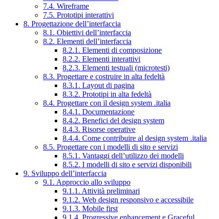
7.4. Wireframe
7.5. Prototipi interattivi
8. Progettazione dell’interfaccia
8.1. Obiettivi dell’interfaccia
8.2. Elementi dell’interfaccia
8.2.1. Elementi di composizione
8.2.2. Elementi interattivi
8.2.3. Elementi testuali (microtesti)
8.3. Progettare e costruire in alta fedeltà
8.3.1. Layout di pagina
8.3.2. Prototipi in alta fedeltà
8.4. Progettare con il design system .italia
8.4.1. Documentazione
8.4.2. Benefici del design system
8.4.3. Risorse operative
8.4.4. Come contribuire al design system .italia
8.5. Progettare con i modelli di sito e servizi
8.5.1. Vantaggi dell’utilizzo dei modelli
8.5.2. I modelli di sito e servizi disponibili
9. Sviluppo dell’interfaccia
9.1. Approccio allo sviluppo
9.1.1. Attività preliminari
9.1.2. Web design responsivo e accessibile
9.1.3. Mobile first
9.1.4. Progressive enhancement e Graceful