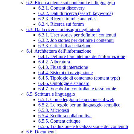
6.2. Ricerca utente sui contenuti e il linguaggio
6.2.1. Content discovery
6.2.2. Dati di ricerca (search keywords)
6.2.3. Ricerca tramite analytics
6.2.4. Ricerca sui forum
6.3. Dalla ricerca ai bisogni degli utenti
6.3.1. User stories per definire i contenuti
6.3.2. Job stories per definire i contenuti
6.3.3. Criteri di accettazione
6.4. Architettura dell’informazione
6.4.1. Definire l’architettura dell’informazione
6.4.2. Alberatura
6.4.3. Flussi di interazione
6.4.4. Sistemi di navigazione
6.4.5. Tipologie di contenuto (content type)
6.4.6. Ontologie e standard
6.4.7. Vocabolari controllati e tassonomie
6.5. Scrittura e linguaggio
6.5.1. Come leggono le persone sul web
6.5.2. Le regole per un linguaggio semplice
6.5.3. Microtesti
6.5.4. Scrittura collaborativa
6.5.5. Content critique
6.5.6. Traduzione e localizzazione dei contenuti
6.6. Documenti