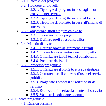
3.1. Obiettivi del progetto
3.2. Tipologie di progetti
3.2.1. Tipologie di progetto in base agli attori
coinvolti nel servizio
3.2.2. Tipologie di progetto in base al focus
3.2.3. Tipologie di progetto in base all’ambito di
intervento
3.3. Competenze, ruoli e figure coinvolte
3.3.1. Coordinatore di progetto
3.3.2. Definire ruoli e responsabilità
3.4. Metodo di lavoro
3.4.1. Definire processi, strumenti e rituali
3.4.2. Curare la documentazione di progetto
3.4.3. Organizzare tavoli tecnici collaborativi
3.4.4. Prendere decisioni
3.5. Il processo progettuale
3.5.1. Organizzare il progetto e la sua gestione
3.5.2. Comprendere il contesto d’uso del servizio
pubblico
3.5.3. Progettare i processi e i
touchpoint
del
servizio
3.5.4. Realizzare l’interfaccia utente del servizio
3.5.5. Validare la soluzione ottenuta
4. Ricerca progettuale
4.1. Ricerca primaria