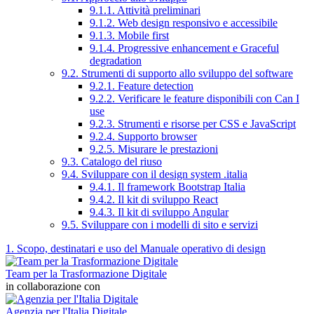
9.1.1. Attività preliminari
9.1.2. Web design responsivo e accessibile
9.1.3. Mobile first
9.1.4. Progressive enhancement e Graceful
degradation
9.2. Strumenti di supporto allo sviluppo del software
9.2.1. Feature detection
9.2.2. Verificare le feature disponibili con Can I
use
9.2.3. Strumenti e risorse per CSS e JavaScript
9.2.4. Supporto browser
9.2.5. Misurare le prestazioni
9.3. Catalogo del riuso
9.4. Sviluppare con il design system .italia
9.4.1. Il framework Bootstrap Italia
9.4.2. Il kit di sviluppo React
9.4.3. Il kit di sviluppo Angular
9.5. Sviluppare con i modelli di sito e servizi
1. Scopo, destinatari e uso del Manuale operativo di design
Team per la Trasformazione Digitale
in collaborazione con
Agenzia per l'Italia Digitale