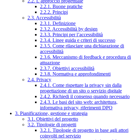
2.2. L’approccio progettuale
2.2.1. Buone pratiche
2.2.2. Principi
2.3. Accessibilità
2.3.1. Definizione
2.3.2. Accessibilità by design
2.3.3. Principi per l’accessibilità
2.3.4. Linee guida e criteri di successo
2.3.5. Come rilasciare una dichiarazione di
accessibilità
2.3.6. Meccanismo di feedback e procedura di
attuazione
2.3.7. Obiettivi accessibilità
2.3.8. Normativa e approfondimenti
2.4. Privacy
2.4.1. Come rispettare la privacy sin dalla
progettazione di un sito o servizio digitale
2.4.2. Richiedi il consenso quando necessario
2.4.3. Le basi del sito web: architettura,
informativa privacy, riferimenti DPO
3. Pianificazione, gestione e strategia
3.1. Obiettivi del progetto
3.2. Tipologie di progetti
3.2.1. Tipologie di progetto in base agli attori
coinvolti nel servizio