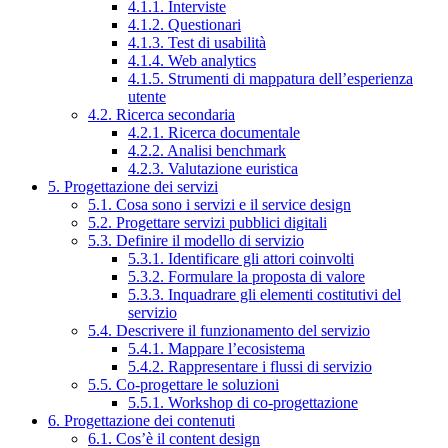
4.1.1. Interviste
4.1.2. Questionari
4.1.3. Test di usabilità
4.1.4. Web analytics
4.1.5. Strumenti di mappatura dell’esperienza
utente
4.2. Ricerca secondaria
4.2.1. Ricerca documentale
4.2.2. Analisi benchmark
4.2.3. Valutazione euristica
5. Progettazione dei servizi
5.1. Cosa sono i servizi e il service design
5.2. Progettare servizi pubblici digitali
5.3. Definire il modello di servizio
5.3.1. Identificare gli attori coinvolti
5.3.2. Formulare la proposta di valore
5.3.3. Inquadrare gli elementi costitutivi del
servizio
5.4. Descrivere il funzionamento del servizio
5.4.1. Mappare l’ecosistema
5.4.2. Rappresentare i flussi di servizio
5.5. Co-progettare le soluzioni
5.5.1. Workshop di co-progettazione
6. Progettazione dei contenuti
6.1. Cos’è il content design