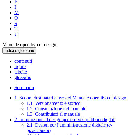
E
I
M
O
S
T
U
Manuale operativo di design
indici e glossario
contenuti
figure
tabelle
glossario
Sommario
1. Scopo, destinatari e uso del Manuale operativo di design
1.1. Versionamento e storico
1.2. Consultazione del manuale
1.3. Contribuisci al manuale
2. Introduzione al design per i servizi pubblici digitali
2.1. Design per l’amministrazione digitale (
e-
government
)