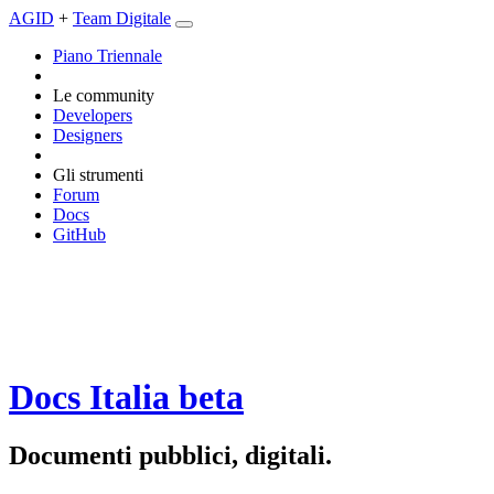
AGID
+
Team Digitale
Piano Triennale
Le community
Developers
Designers
Gli strumenti
Forum
Docs
GitHub
Docs Italia
beta
Documenti pubblici, digitali.