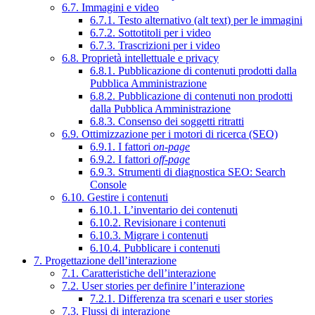
6.7. Immagini e video
6.7.1. Testo alternativo (alt text) per le immagini
6.7.2. Sottotitoli per i video
6.7.3. Trascrizioni per i video
6.8. Proprietà intellettuale e privacy
6.8.1. Pubblicazione di contenuti prodotti dalla
Pubblica Amministrazione
6.8.2. Pubblicazione di contenuti non prodotti
dalla Pubblica Amministrazione
6.8.3. Consenso dei soggetti ritratti
6.9. Ottimizzazione per i motori di ricerca (SEO)
6.9.1. I fattori
on-page
6.9.2. I fattori
off-page
6.9.3. Strumenti di diagnostica SEO: Search
Console
6.10. Gestire i contenuti
6.10.1. L’inventario dei contenuti
6.10.2. Revisionare i contenuti
6.10.3. Migrare i contenuti
6.10.4. Pubblicare i contenuti
7. Progettazione dell’interazione
7.1. Caratteristiche dell’interazione
7.2. User stories per definire l’interazione
7.2.1. Differenza tra scenari e user stories
7.3. Flussi di interazione