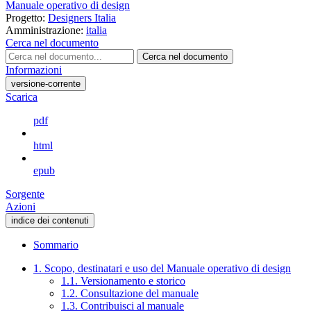
Manuale operativo di design
Progetto:
Designers Italia
Amministrazione:
italia
Cerca nel documento
Cerca nel documento
Informazioni
versione-corrente
Scarica
pdf
html
epub
Sorgente
Azioni
indice dei contenuti
Sommario
1. Scopo, destinatari e uso del Manuale operativo di design
1.1. Versionamento e storico
1.2. Consultazione del manuale
1.3. Contribuisci al manuale