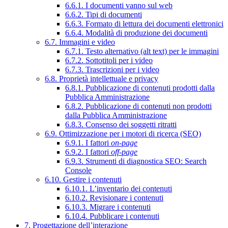
6.6.1. I documenti vanno sul web
6.6.2. Tipi di documenti
6.6.3. Formato di lettura dei documenti elettronici
6.6.4. Modalità di produzione dei documenti
6.7. Immagini e video
6.7.1. Testo alternativo (alt text) per le immagini
6.7.2. Sottotitoli per i video
6.7.3. Trascrizioni per i video
6.8. Proprietà intellettuale e privacy
6.8.1. Pubblicazione di contenuti prodotti dalla
Pubblica Amministrazione
6.8.2. Pubblicazione di contenuti non prodotti
dalla Pubblica Amministrazione
6.8.3. Consenso dei soggetti ritratti
6.9. Ottimizzazione per i motori di ricerca (SEO)
6.9.1. I fattori
on-page
6.9.2. I fattori
off-page
6.9.3. Strumenti di diagnostica SEO: Search
Console
6.10. Gestire i contenuti
6.10.1. L’inventario dei contenuti
6.10.2. Revisionare i contenuti
6.10.3. Migrare i contenuti
6.10.4. Pubblicare i contenuti
7. Progettazione dell’interazione