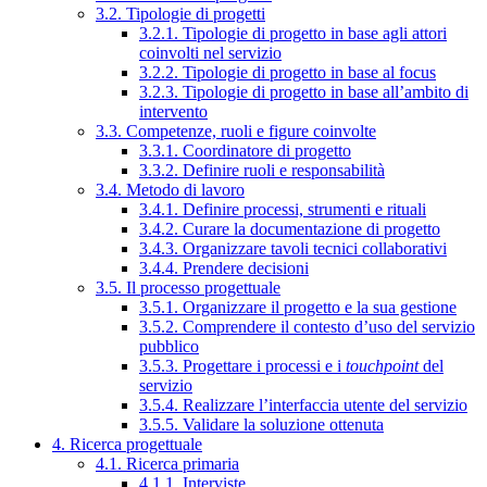
3.2. Tipologie di progetti
3.2.1. Tipologie di progetto in base agli attori
coinvolti nel servizio
3.2.2. Tipologie di progetto in base al focus
3.2.3. Tipologie di progetto in base all’ambito di
intervento
3.3. Competenze, ruoli e figure coinvolte
3.3.1. Coordinatore di progetto
3.3.2. Definire ruoli e responsabilità
3.4. Metodo di lavoro
3.4.1. Definire processi, strumenti e rituali
3.4.2. Curare la documentazione di progetto
3.4.3. Organizzare tavoli tecnici collaborativi
3.4.4. Prendere decisioni
3.5. Il processo progettuale
3.5.1. Organizzare il progetto e la sua gestione
3.5.2. Comprendere il contesto d’uso del servizio
pubblico
3.5.3. Progettare i processi e i
touchpoint
del
servizio
3.5.4. Realizzare l’interfaccia utente del servizio
3.5.5. Validare la soluzione ottenuta
4. Ricerca progettuale
4.1. Ricerca primaria
4.1.1. Interviste