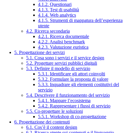
4.1.2. Questionari
4.1.3. Test di usabilità
4.1.4. Web analytics
4.1.5. Strumenti di mappatura dell’esperienza
utente
4.2. Ricerca secondaria
4.2.1. Ricerca documentale
4.2.2. Analisi benchmark
4.2.3. Valutazione euristica
5. Progettazione dei servizi
5.1. Cosa sono i servizi e il service design
5.2. Progettare servizi pubblici digitali
5.3. Definire il modello di servizio
5.3.1. Identificare gli attori coinvolti
5.3.2. Formulare la proposta di valore
5.3.3. Inquadrare gli elementi costitutivi del
servizio
5.4. Descrivere il funzionamento del servizio
5.4.1. Mappare l’ecosistema
5.4.2. Rappresentare i flussi di servizio
5.5. Co-progettare le soluzioni
5.5.1. Workshop di co-progettazione
6. Progettazione dei contenuti
6.1. Cos’è il content design
6.2. Ricerca utente sui contenuti e il linguaggio