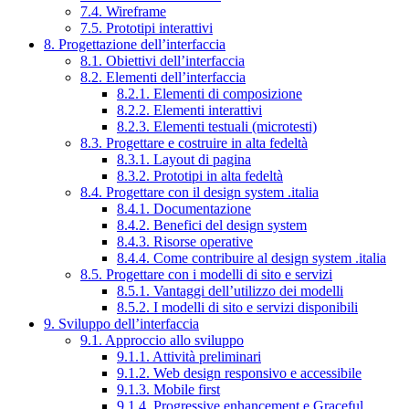
7.4. Wireframe
7.5. Prototipi interattivi
8. Progettazione dell’interfaccia
8.1. Obiettivi dell’interfaccia
8.2. Elementi dell’interfaccia
8.2.1. Elementi di composizione
8.2.2. Elementi interattivi
8.2.3. Elementi testuali (microtesti)
8.3. Progettare e costruire in alta fedeltà
8.3.1. Layout di pagina
8.3.2. Prototipi in alta fedeltà
8.4. Progettare con il design system .italia
8.4.1. Documentazione
8.4.2. Benefici del design system
8.4.3. Risorse operative
8.4.4. Come contribuire al design system .italia
8.5. Progettare con i modelli di sito e servizi
8.5.1. Vantaggi dell’utilizzo dei modelli
8.5.2. I modelli di sito e servizi disponibili
9. Sviluppo dell’interfaccia
9.1. Approccio allo sviluppo
9.1.1. Attività preliminari
9.1.2. Web design responsivo e accessibile
9.1.3. Mobile first
9.1.4. Progressive enhancement e Graceful