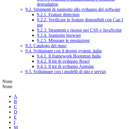
degradation
9.2. Strumenti di supporto allo sviluppo del software
9.2.1. Feature detection
9.2.2. Verificare le feature disponibili con Can I
use
9.2.3. Strumenti e risorse per CSS e JavaScript
9.2.4. Supporto browser
9.2.5. Misurare le prestazioni
9.3. Catalogo del riuso
9.4. Sviluppare con il design system .italia
9.4.1. Il framework Bootstrap Italia
9.4.2. Il kit di sviluppo React
9.4.3. Il kit di sviluppo Angular
9.5. Sviluppare con i modelli di sito e servizi
None
None
A
B
C
D
E
I
M