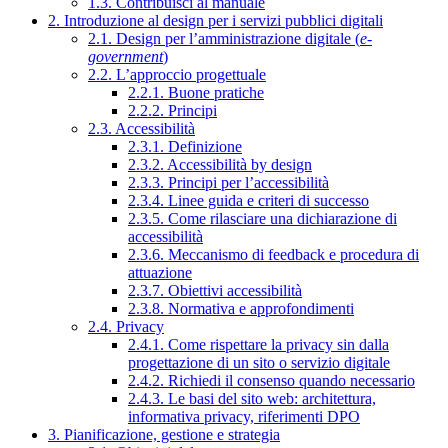
1.3. Contribuisci al manuale
2. Introduzione al design per i servizi pubblici digitali
2.1. Design per l’amministrazione digitale (
e-
government
)
2.2. L’approccio progettuale
2.2.1. Buone pratiche
2.2.2. Principi
2.3. Accessibilità
2.3.1. Definizione
2.3.2. Accessibilità by design
2.3.3. Principi per l’accessibilità
2.3.4. Linee guida e criteri di successo
2.3.5. Come rilasciare una dichiarazione di
accessibilità
2.3.6. Meccanismo di feedback e procedura di
attuazione
2.3.7. Obiettivi accessibilità
2.3.8. Normativa e approfondimenti
2.4. Privacy
2.4.1. Come rispettare la privacy sin dalla
progettazione di un sito o servizio digitale
2.4.2. Richiedi il consenso quando necessario
2.4.3. Le basi del sito web: architettura,
informativa privacy, riferimenti DPO
3. Pianificazione, gestione e strategia