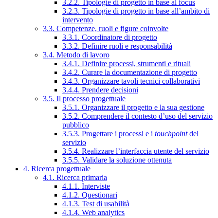
3.2.2. Tipologie di progetto in base al focus
3.2.3. Tipologie di progetto in base all’ambito di
intervento
3.3. Competenze, ruoli e figure coinvolte
3.3.1. Coordinatore di progetto
3.3.2. Definire ruoli e responsabilità
3.4. Metodo di lavoro
3.4.1. Definire processi, strumenti e rituali
3.4.2. Curare la documentazione di progetto
3.4.3. Organizzare tavoli tecnici collaborativi
3.4.4. Prendere decisioni
3.5. Il processo progettuale
3.5.1. Organizzare il progetto e la sua gestione
3.5.2. Comprendere il contesto d’uso del servizio
pubblico
3.5.3. Progettare i processi e i
touchpoint
del
servizio
3.5.4. Realizzare l’interfaccia utente del servizio
3.5.5. Validare la soluzione ottenuta
4. Ricerca progettuale
4.1. Ricerca primaria
4.1.1. Interviste
4.1.2. Questionari
4.1.3. Test di usabilità
4.1.4. Web analytics