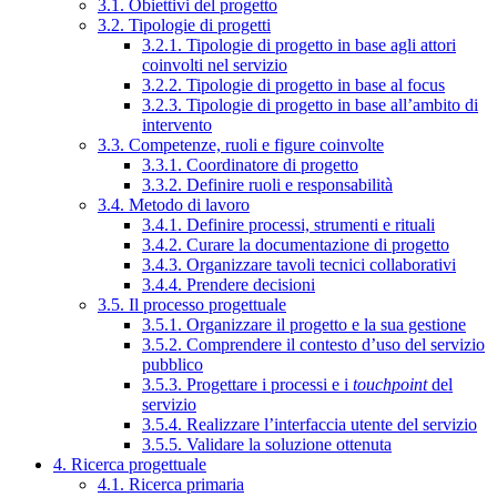
3.1. Obiettivi del progetto
3.2. Tipologie di progetti
3.2.1. Tipologie di progetto in base agli attori
coinvolti nel servizio
3.2.2. Tipologie di progetto in base al focus
3.2.3. Tipologie di progetto in base all’ambito di
intervento
3.3. Competenze, ruoli e figure coinvolte
3.3.1. Coordinatore di progetto
3.3.2. Definire ruoli e responsabilità
3.4. Metodo di lavoro
3.4.1. Definire processi, strumenti e rituali
3.4.2. Curare la documentazione di progetto
3.4.3. Organizzare tavoli tecnici collaborativi
3.4.4. Prendere decisioni
3.5. Il processo progettuale
3.5.1. Organizzare il progetto e la sua gestione
3.5.2. Comprendere il contesto d’uso del servizio
pubblico
3.5.3. Progettare i processi e i
touchpoint
del
servizio
3.5.4. Realizzare l’interfaccia utente del servizio
3.5.5. Validare la soluzione ottenuta
4. Ricerca progettuale
4.1. Ricerca primaria