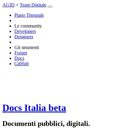
AGID
+
Team Digitale
Piano Triennale
Le community
Developers
Designers
Gli strumenti
Forum
Docs
GitHub
Docs Italia
beta
Documenti pubblici, digitali.