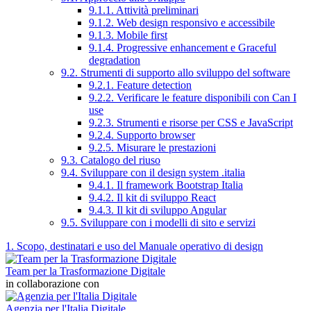
9.1.1. Attività preliminari
9.1.2. Web design responsivo e accessibile
9.1.3. Mobile first
9.1.4. Progressive enhancement e Graceful
degradation
9.2. Strumenti di supporto allo sviluppo del software
9.2.1. Feature detection
9.2.2. Verificare le feature disponibili con Can I
use
9.2.3. Strumenti e risorse per CSS e JavaScript
9.2.4. Supporto browser
9.2.5. Misurare le prestazioni
9.3. Catalogo del riuso
9.4. Sviluppare con il design system .italia
9.4.1. Il framework Bootstrap Italia
9.4.2. Il kit di sviluppo React
9.4.3. Il kit di sviluppo Angular
9.5. Sviluppare con i modelli di sito e servizi
1. Scopo, destinatari e uso del Manuale operativo di design
Team per la Trasformazione Digitale
in collaborazione con
Agenzia per l'Italia Digitale