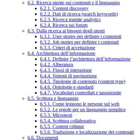
6.2. Ricerca utente sui contenuti e il linguaggio
6.2.1. Content discovery
6.2.2. Dati di ricerca (search keywords)
6.2.3. Ricerca tramite analytics
6.2.4. Ricerca sui forum
6.3. Dalla ricerca ai bisogni degli utenti
6.3.1. User stories per definire i contenuti
6.3.2. Job stories per definire i contenuti
6.3.3. Criteri di accettazione
6.4. Architettura dell’informazione
6.4.1. Definire l’architettura dell’informazione
6.4.2. Alberatura
6.4.3. Flussi di interazione
6.4.4. Sistemi di navigazione
6.4.5. Tipologie di contenuto (content type)
6.4.6. Ontologie e standard
6.4.7. Vocabolari controllati e tassonomie
6.5. Scrittura e linguaggio
6.5.1. Come leggono le persone sul web
6.5.2. Le regole per un linguaggio semplice
6.5.3. Microtesti
6.5.4. Scrittura collaborativa
6.5.5. Content critique
6.5.6. Traduzione e localizzazione dei contenuti
6.6. Documenti