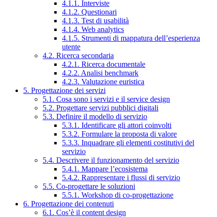
4.1.1. Interviste
4.1.2. Questionari
4.1.3. Test di usabilità
4.1.4. Web analytics
4.1.5. Strumenti di mappatura dell’esperienza
utente
4.2. Ricerca secondaria
4.2.1. Ricerca documentale
4.2.2. Analisi benchmark
4.2.3. Valutazione euristica
5. Progettazione dei servizi
5.1. Cosa sono i servizi e il service design
5.2. Progettare servizi pubblici digitali
5.3. Definire il modello di servizio
5.3.1. Identificare gli attori coinvolti
5.3.2. Formulare la proposta di valore
5.3.3. Inquadrare gli elementi costitutivi del
servizio
5.4. Descrivere il funzionamento del servizio
5.4.1. Mappare l’ecosistema
5.4.2. Rappresentare i flussi di servizio
5.5. Co-progettare le soluzioni
5.5.1. Workshop di co-progettazione
6. Progettazione dei contenuti
6.1. Cos’è il content design