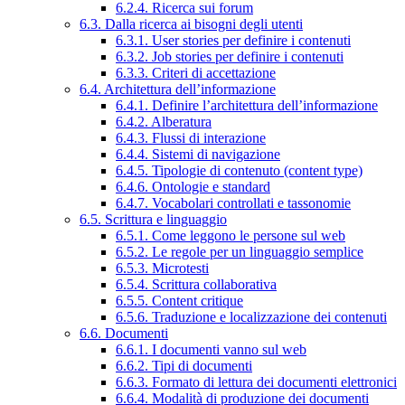
6.2.4. Ricerca sui forum
6.3. Dalla ricerca ai bisogni degli utenti
6.3.1. User stories per definire i contenuti
6.3.2. Job stories per definire i contenuti
6.3.3. Criteri di accettazione
6.4. Architettura dell’informazione
6.4.1. Definire l’architettura dell’informazione
6.4.2. Alberatura
6.4.3. Flussi di interazione
6.4.4. Sistemi di navigazione
6.4.5. Tipologie di contenuto (content type)
6.4.6. Ontologie e standard
6.4.7. Vocabolari controllati e tassonomie
6.5. Scrittura e linguaggio
6.5.1. Come leggono le persone sul web
6.5.2. Le regole per un linguaggio semplice
6.5.3. Microtesti
6.5.4. Scrittura collaborativa
6.5.5. Content critique
6.5.6. Traduzione e localizzazione dei contenuti
6.6. Documenti
6.6.1. I documenti vanno sul web
6.6.2. Tipi di documenti
6.6.3. Formato di lettura dei documenti elettronici
6.6.4. Modalità di produzione dei documenti