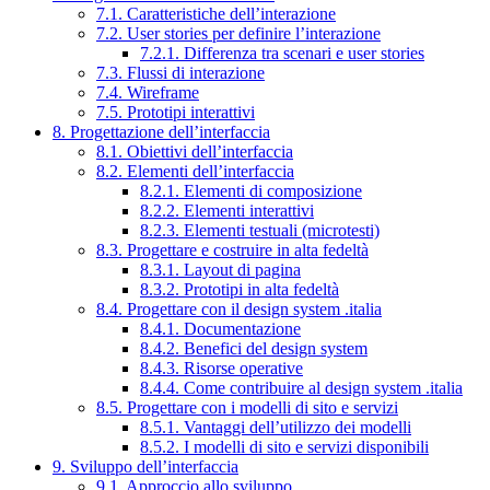
7.1. Caratteristiche dell’interazione
7.2. User stories per definire l’interazione
7.2.1. Differenza tra scenari e user stories
7.3. Flussi di interazione
7.4. Wireframe
7.5. Prototipi interattivi
8. Progettazione dell’interfaccia
8.1. Obiettivi dell’interfaccia
8.2. Elementi dell’interfaccia
8.2.1. Elementi di composizione
8.2.2. Elementi interattivi
8.2.3. Elementi testuali (microtesti)
8.3. Progettare e costruire in alta fedeltà
8.3.1. Layout di pagina
8.3.2. Prototipi in alta fedeltà
8.4. Progettare con il design system .italia
8.4.1. Documentazione
8.4.2. Benefici del design system
8.4.3. Risorse operative
8.4.4. Come contribuire al design system .italia
8.5. Progettare con i modelli di sito e servizi
8.5.1. Vantaggi dell’utilizzo dei modelli
8.5.2. I modelli di sito e servizi disponibili
9. Sviluppo dell’interfaccia
9.1. Approccio allo sviluppo