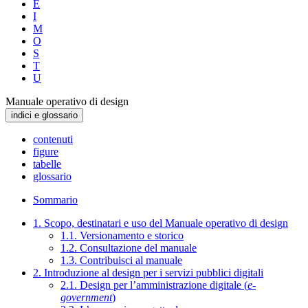
E
I
M
O
S
T
U
Manuale operativo di design
indici e glossario
contenuti
figure
tabelle
glossario
Sommario
1. Scopo, destinatari e uso del Manuale operativo di design
1.1. Versionamento e storico
1.2. Consultazione del manuale
1.3. Contribuisci al manuale
2. Introduzione al design per i servizi pubblici digitali
2.1. Design per l’amministrazione digitale (
e-
government
)