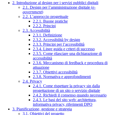
2. Introduzione al design per i servizi pubblici digitali
2.1. Design per l’amministrazione digitale (
e-
government
)
2.2. L’approccio progettuale
2.2.1. Buone pratiche
2.2.2. Principi
2.3. Accessibilità
2.3.1. Definizione
2.3.2. Accessibilità by design
2.3.3. Principi per l’accessibilità
2.3.4. Linee guida e criteri di successo
2.3.5. Come rilasciare una dichiarazione di
accessibilità
2.3.6. Meccanismo di feedback e procedura di
attuazione
2.3.7. Obiettivi accessibilità
2.3.8. Normativa e approfondimenti
2.4. Privacy
2.4.1. Come rispettare la privacy sin dalla
progettazione di un sito o servizio digitale
2.4.2. Richiedi il consenso quando necessario
2.4.3. Le basi del sito web: architettura,
informativa privacy, riferimenti DPO
3. Pianificazione, gestione e strategia
3.1. Obiettivi del progetto