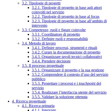
3.2. Tipologie di progetti
3.2.1. Tipologie di progetto in base agli attori
coinvolti nel servizio
3.2.2. Tipologie di progetto in base al focus
3.2.3. Tipologie di progetto in base all’ambito di
intervento
3.3. Competenze, ruoli e figure coinvolte
3.3.1. Coordinatore di progetto
3.3.2. Definire ruoli e responsabilità
3.4. Metodo di lavoro
3.4.1. Definire processi, strumenti e rituali
3.4.2. Curare la documentazione di progetto
3.4.3. Organizzare tavoli tecnici collaborativi
3.4.4. Prendere decisioni
3.5. Il processo progettuale
3.5.1. Organizzare il progetto e la sua gestione
3.5.2. Comprendere il contesto d’uso del servizio
pubblico
3.5.3. Progettare i processi e i
touchpoint
del
servizio
3.5.4. Realizzare l’interfaccia utente del servizio
3.5.5. Validare la soluzione ottenuta
4. Ricerca progettuale
4.1. Ricerca primaria
4.1.1. Interviste