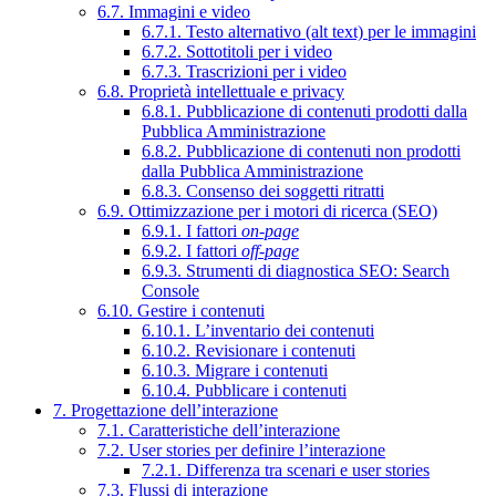
6.7. Immagini e video
6.7.1. Testo alternativo (alt text) per le immagini
6.7.2. Sottotitoli per i video
6.7.3. Trascrizioni per i video
6.8. Proprietà intellettuale e privacy
6.8.1. Pubblicazione di contenuti prodotti dalla
Pubblica Amministrazione
6.8.2. Pubblicazione di contenuti non prodotti
dalla Pubblica Amministrazione
6.8.3. Consenso dei soggetti ritratti
6.9. Ottimizzazione per i motori di ricerca (SEO)
6.9.1. I fattori
on-page
6.9.2. I fattori
off-page
6.9.3. Strumenti di diagnostica SEO: Search
Console
6.10. Gestire i contenuti
6.10.1. L’inventario dei contenuti
6.10.2. Revisionare i contenuti
6.10.3. Migrare i contenuti
6.10.4. Pubblicare i contenuti
7. Progettazione dell’interazione
7.1. Caratteristiche dell’interazione
7.2. User stories per definire l’interazione
7.2.1. Differenza tra scenari e user stories
7.3. Flussi di interazione