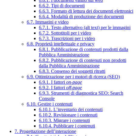
6.6.1. I documenti vanno sul web
6.6.2. Tipi di documenti
6.6.3. Formato di lettura dei documenti elettronici
6.6.4. Modalità di produzione dei documenti
6.7. Immagini e video
6.7.1. Testo alternativo (alt text) per le immagini
6.7.2. Sottotitoli per i video
6.7.3. Trascrizioni per i video
6.8. Proprietà intellettuale e privacy
6.8.1. Pubblicazione di contenuti prodotti dalla
Pubblica Amministrazione
6.8.2. Pubblicazione di contenuti non prodotti
dalla Pubblica Amministrazione
6.8.3. Consenso dei soggetti ritratti
6.9. Ottimizzazione per i motori di ricerca (SEO)
6.9.1. I fattori
on-page
6.9.2. I fattori
off-page
6.9.3. Strumenti di diagnostica SEO: Search
Console
6.10. Gestire i contenuti
6.10.1. L’inventario dei contenuti
6.10.2. Revisionare i contenuti
6.10.3. Migrare i contenuti
6.10.4. Pubblicare i contenuti
7. Progettazione dell’interazione