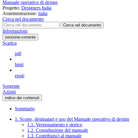
Manuale operativo di design
Progetto:
Designers Italia
Amministrazione:
italia
Cerca nel documento
Cerca nel documento
Informazioni
versione-corrente
Scarica
pdf
html
epub
Sorgente
Azioni
indice dei contenuti
Sommario
1. Scopo, destinatari e uso del Manuale operativo di design
1.1. Versionamento e storico
1.2. Consultazione del manuale
1.3. Contribuisci al manuale