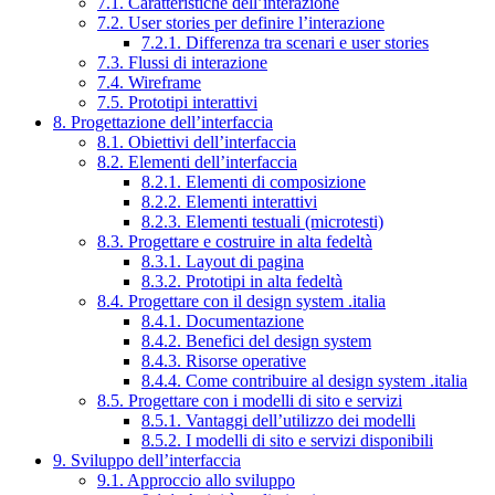
7.1. Caratteristiche dell’interazione
7.2. User stories per definire l’interazione
7.2.1. Differenza tra scenari e user stories
7.3. Flussi di interazione
7.4. Wireframe
7.5. Prototipi interattivi
8. Progettazione dell’interfaccia
8.1. Obiettivi dell’interfaccia
8.2. Elementi dell’interfaccia
8.2.1. Elementi di composizione
8.2.2. Elementi interattivi
8.2.3. Elementi testuali (microtesti)
8.3. Progettare e costruire in alta fedeltà
8.3.1. Layout di pagina
8.3.2. Prototipi in alta fedeltà
8.4. Progettare con il design system .italia
8.4.1. Documentazione
8.4.2. Benefici del design system
8.4.3. Risorse operative
8.4.4. Come contribuire al design system .italia
8.5. Progettare con i modelli di sito e servizi
8.5.1. Vantaggi dell’utilizzo dei modelli
8.5.2. I modelli di sito e servizi disponibili
9. Sviluppo dell’interfaccia
9.1. Approccio allo sviluppo