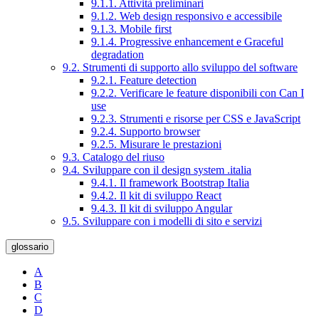
9.1.1. Attività preliminari
9.1.2. Web design responsivo e accessibile
9.1.3. Mobile first
9.1.4. Progressive enhancement e Graceful
degradation
9.2. Strumenti di supporto allo sviluppo del software
9.2.1. Feature detection
9.2.2. Verificare le feature disponibili con Can I
use
9.2.3. Strumenti e risorse per CSS e JavaScript
9.2.4. Supporto browser
9.2.5. Misurare le prestazioni
9.3. Catalogo del riuso
9.4. Sviluppare con il design system .italia
9.4.1. Il framework Bootstrap Italia
9.4.2. Il kit di sviluppo React
9.4.3. Il kit di sviluppo Angular
9.5. Sviluppare con i modelli di sito e servizi
glossario
A
B
C
D