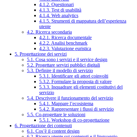
4.1.2. Questionari
4.1.3. Test di usabilità
4.1.4. Web analytics
4.1.5. Strumenti di mappatura dell’esperienza
utente
4.2. Ricerca secondaria
4.2.1. Ricerca documentale
4.2.2. Analisi benchmark
4.2.3. Valutazione euristica
5. Progettazione dei servizi
5.1. Cosa sono i servizi e il service design
5.2. Progettare servizi pubblici digitali
5.3. Definire il modello di servizio
5.3.1. Identificare gli attori coinvolti
5.3.2. Formulare la proposta di valore
5.3.3. Inquadrare gli elementi costitutivi del
servizio
5.4. Descrivere il funzionamento del servizio
5.4.1. Mappare l’ecosistema
5.4.2. Rappresentare i flussi di servizio
5.5. Co-progettare le soluzioni
5.5.1. Workshop di co-progettazione
6. Progettazione dei contenuti
6.1. Cos’è il content design
6.2. Ricerca utente sui contenuti e il linguaggio