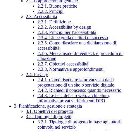
2.2. L’approccio progettuale
2.2.1. Buone pratiche
2.2.2. Principi
2.3. Accessibilità
2.3.1. Definizione
2.3.2. Accessibilità by design
2.3.3. Principi per l’accessibilità
2.3.4. Linee guida e criteri di successo
2.3.5. Come rilasciare una dichiarazione di
accessibilità
2.3.6. Meccanismo di feedback e procedura di
attuazione
2.3.7. Obiettivi accessibilità
2.3.8. Normativa e approfondimenti
2.4. Privacy
2.4.1. Come rispettare la privacy sin dalla
progettazione di un sito o servizio digitale
2.4.2. Richiedi il consenso quando necessario
2.4.3. Le basi del sito web: architettura,
informativa privacy, riferimenti DPO
3. Pianificazione, gestione e strategia
3.1. Obiettivi del progetto
3.2. Tipologie di progetti
3.2.1. Tipologie di progetto in base agli attori
coinvolti nel servizio