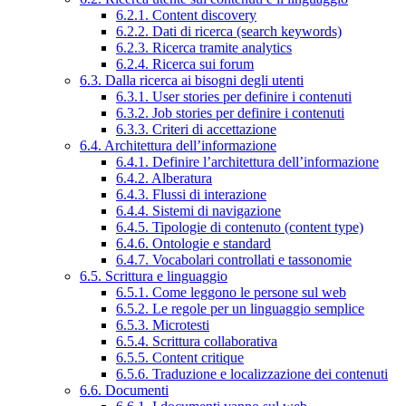
6.2.1. Content discovery
6.2.2. Dati di ricerca (search keywords)
6.2.3. Ricerca tramite analytics
6.2.4. Ricerca sui forum
6.3. Dalla ricerca ai bisogni degli utenti
6.3.1. User stories per definire i contenuti
6.3.2. Job stories per definire i contenuti
6.3.3. Criteri di accettazione
6.4. Architettura dell’informazione
6.4.1. Definire l’architettura dell’informazione
6.4.2. Alberatura
6.4.3. Flussi di interazione
6.4.4. Sistemi di navigazione
6.4.5. Tipologie di contenuto (content type)
6.4.6. Ontologie e standard
6.4.7. Vocabolari controllati e tassonomie
6.5. Scrittura e linguaggio
6.5.1. Come leggono le persone sul web
6.5.2. Le regole per un linguaggio semplice
6.5.3. Microtesti
6.5.4. Scrittura collaborativa
6.5.5. Content critique
6.5.6. Traduzione e localizzazione dei contenuti
6.6. Documenti