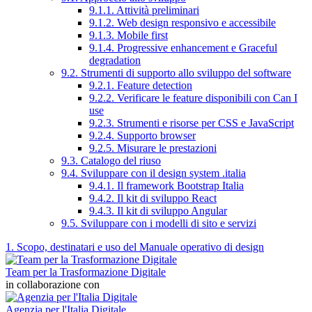
9.1.1. Attività preliminari
9.1.2. Web design responsivo e accessibile
9.1.3. Mobile first
9.1.4. Progressive enhancement e Graceful
degradation
9.2. Strumenti di supporto allo sviluppo del software
9.2.1. Feature detection
9.2.2. Verificare le feature disponibili con Can I
use
9.2.3. Strumenti e risorse per CSS e JavaScript
9.2.4. Supporto browser
9.2.5. Misurare le prestazioni
9.3. Catalogo del riuso
9.4. Sviluppare con il design system .italia
9.4.1. Il framework Bootstrap Italia
9.4.2. Il kit di sviluppo React
9.4.3. Il kit di sviluppo Angular
9.5. Sviluppare con i modelli di sito e servizi
1. Scopo, destinatari e uso del Manuale operativo di design
Team per la Trasformazione Digitale
in collaborazione con
Agenzia per l'Italia Digitale