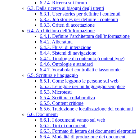
6.2.4. Ricerca sui forum
6.3. Dalla ricerca ai bisogni degli utenti
6.3.1. User stories per definire i contenuti
6.3.2. Job stories per definire i contenuti
6.3.3. Criteri di accettazione
6.4. Architettura dell’informazione
6.4.1. Definire l’architettura dell’informazione
6.4.2. Alberatura
6.4.3. Flussi di interazione
6.4.4. Sistemi di navigazione
6.4.5. Tipologie di contenuto (content type)
6.4.6. Ontologie e standard
6.4.7. Vocabolari controllati e tassonomie
6.5. Scrittura e linguaggio
6.5.1. Come leggono le persone sul web
6.5.2. Le regole per un linguaggio semplice
6.5.3. Microtesti
6.5.4. Scrittura collaborativa
6.5.5. Content critique
6.5.6. Traduzione e localizzazione dei contenuti
6.6. Documenti
6.6.1. I documenti vanno sul web
6.6.2. Tipi di documenti
6.6.3. Formato di lettura dei documenti elettronici
6.6.4. Modalità di produzione dei documenti