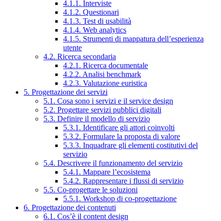
4.1.1. Interviste
4.1.2. Questionari
4.1.3. Test di usabilità
4.1.4. Web analytics
4.1.5. Strumenti di mappatura dell’esperienza
utente
4.2. Ricerca secondaria
4.2.1. Ricerca documentale
4.2.2. Analisi benchmark
4.2.3. Valutazione euristica
5. Progettazione dei servizi
5.1. Cosa sono i servizi e il service design
5.2. Progettare servizi pubblici digitali
5.3. Definire il modello di servizio
5.3.1. Identificare gli attori coinvolti
5.3.2. Formulare la proposta di valore
5.3.3. Inquadrare gli elementi costitutivi del
servizio
5.4. Descrivere il funzionamento del servizio
5.4.1. Mappare l’ecosistema
5.4.2. Rappresentare i flussi di servizio
5.5. Co-progettare le soluzioni
5.5.1. Workshop di co-progettazione
6. Progettazione dei contenuti
6.1. Cos’è il content design