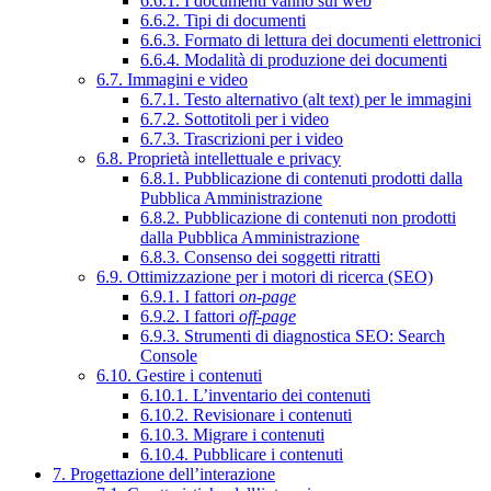
6.6.1. I documenti vanno sul web
6.6.2. Tipi di documenti
6.6.3. Formato di lettura dei documenti elettronici
6.6.4. Modalità di produzione dei documenti
6.7. Immagini e video
6.7.1. Testo alternativo (alt text) per le immagini
6.7.2. Sottotitoli per i video
6.7.3. Trascrizioni per i video
6.8. Proprietà intellettuale e privacy
6.8.1. Pubblicazione di contenuti prodotti dalla
Pubblica Amministrazione
6.8.2. Pubblicazione di contenuti non prodotti
dalla Pubblica Amministrazione
6.8.3. Consenso dei soggetti ritratti
6.9. Ottimizzazione per i motori di ricerca (SEO)
6.9.1. I fattori
on-page
6.9.2. I fattori
off-page
6.9.3. Strumenti di diagnostica SEO: Search
Console
6.10. Gestire i contenuti
6.10.1. L’inventario dei contenuti
6.10.2. Revisionare i contenuti
6.10.3. Migrare i contenuti
6.10.4. Pubblicare i contenuti
7. Progettazione dell’interazione