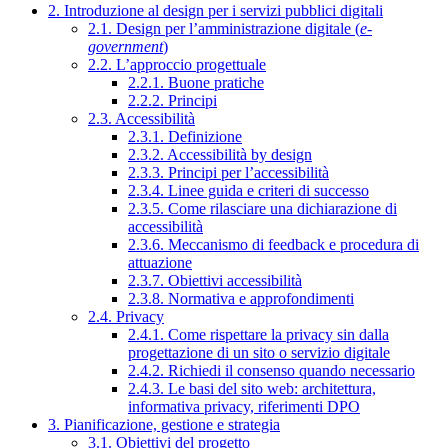
2. Introduzione al design per i servizi pubblici digitali
2.1. Design per l’amministrazione digitale (
e-
government
)
2.2. L’approccio progettuale
2.2.1. Buone pratiche
2.2.2. Principi
2.3. Accessibilità
2.3.1. Definizione
2.3.2. Accessibilità by design
2.3.3. Principi per l’accessibilità
2.3.4. Linee guida e criteri di successo
2.3.5. Come rilasciare una dichiarazione di
accessibilità
2.3.6. Meccanismo di feedback e procedura di
attuazione
2.3.7. Obiettivi accessibilità
2.3.8. Normativa e approfondimenti
2.4. Privacy
2.4.1. Come rispettare la privacy sin dalla
progettazione di un sito o servizio digitale
2.4.2. Richiedi il consenso quando necessario
2.4.3. Le basi del sito web: architettura,
informativa privacy, riferimenti DPO
3. Pianificazione, gestione e strategia
3.1. Obiettivi del progetto