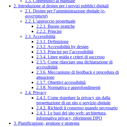
1.3. Contribuisci al manuale
2. Introduzione al design per i servizi pubblici digitali
2.1. Design per l’amministrazione digitale (
e-
government
)
2.2. L’approccio progettuale
2.2.1. Buone pratiche
2.2.2. Principi
2.3. Accessibilità
2.3.1. Definizione
2.3.2. Accessibilità by design
2.3.3. Principi per l’accessibilità
2.3.4. Linee guida e criteri di successo
2.3.5. Come rilasciare una dichiarazione di
accessibilità
2.3.6. Meccanismo di feedback e procedura di
attuazione
2.3.7. Obiettivi accessibilità
2.3.8. Normativa e approfondimenti
2.4. Privacy
2.4.1. Come rispettare la privacy sin dalla
progettazione di un sito o servizio digitale
2.4.2. Richiedi il consenso quando necessario
2.4.3. Le basi del sito web: architettura,
informativa privacy, riferimenti DPO
3. Pianificazione, gestione e strategia