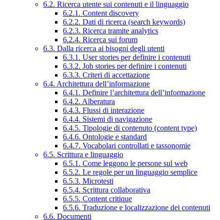
6.2. Ricerca utente sui contenuti e il linguaggio
6.2.1. Content discovery
6.2.2. Dati di ricerca (search keywords)
6.2.3. Ricerca tramite analytics
6.2.4. Ricerca sui forum
6.3. Dalla ricerca ai bisogni degli utenti
6.3.1. User stories per definire i contenuti
6.3.2. Job stories per definire i contenuti
6.3.3. Criteri di accettazione
6.4. Architettura dell’informazione
6.4.1. Definire l’architettura dell’informazione
6.4.2. Alberatura
6.4.3. Flussi di interazione
6.4.4. Sistemi di navigazione
6.4.5. Tipologie di contenuto (content type)
6.4.6. Ontologie e standard
6.4.7. Vocabolari controllati e tassonomie
6.5. Scrittura e linguaggio
6.5.1. Come leggono le persone sul web
6.5.2. Le regole per un linguaggio semplice
6.5.3. Microtesti
6.5.4. Scrittura collaborativa
6.5.5. Content critique
6.5.6. Traduzione e localizzazione dei contenuti
6.6. Documenti