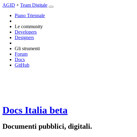
AGID
+
Team Digitale
Piano Triennale
Le community
Developers
Designers
Gli strumenti
Forum
Docs
GitHub
Docs Italia
beta
Documenti pubblici, digitali.