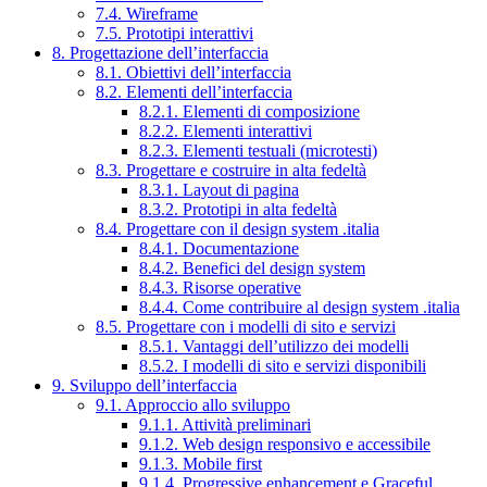
7.4. Wireframe
7.5. Prototipi interattivi
8. Progettazione dell’interfaccia
8.1. Obiettivi dell’interfaccia
8.2. Elementi dell’interfaccia
8.2.1. Elementi di composizione
8.2.2. Elementi interattivi
8.2.3. Elementi testuali (microtesti)
8.3. Progettare e costruire in alta fedeltà
8.3.1. Layout di pagina
8.3.2. Prototipi in alta fedeltà
8.4. Progettare con il design system .italia
8.4.1. Documentazione
8.4.2. Benefici del design system
8.4.3. Risorse operative
8.4.4. Come contribuire al design system .italia
8.5. Progettare con i modelli di sito e servizi
8.5.1. Vantaggi dell’utilizzo dei modelli
8.5.2. I modelli di sito e servizi disponibili
9. Sviluppo dell’interfaccia
9.1. Approccio allo sviluppo
9.1.1. Attività preliminari
9.1.2. Web design responsivo e accessibile
9.1.3. Mobile first
9.1.4. Progressive enhancement e Graceful