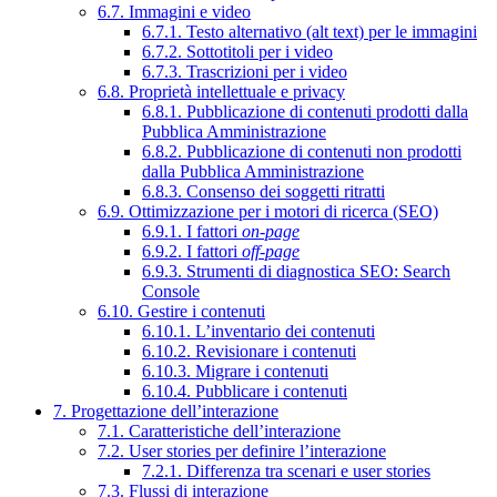
6.7. Immagini e video
6.7.1. Testo alternativo (alt text) per le immagini
6.7.2. Sottotitoli per i video
6.7.3. Trascrizioni per i video
6.8. Proprietà intellettuale e privacy
6.8.1. Pubblicazione di contenuti prodotti dalla
Pubblica Amministrazione
6.8.2. Pubblicazione di contenuti non prodotti
dalla Pubblica Amministrazione
6.8.3. Consenso dei soggetti ritratti
6.9. Ottimizzazione per i motori di ricerca (SEO)
6.9.1. I fattori
on-page
6.9.2. I fattori
off-page
6.9.3. Strumenti di diagnostica SEO: Search
Console
6.10. Gestire i contenuti
6.10.1. L’inventario dei contenuti
6.10.2. Revisionare i contenuti
6.10.3. Migrare i contenuti
6.10.4. Pubblicare i contenuti
7. Progettazione dell’interazione
7.1. Caratteristiche dell’interazione
7.2. User stories per definire l’interazione
7.2.1. Differenza tra scenari e user stories
7.3. Flussi di interazione