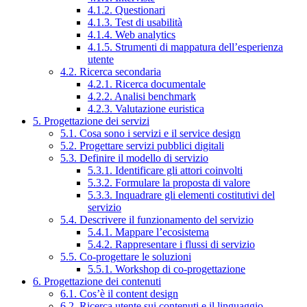
4.1.2. Questionari
4.1.3. Test di usabilità
4.1.4. Web analytics
4.1.5. Strumenti di mappatura dell’esperienza
utente
4.2. Ricerca secondaria
4.2.1. Ricerca documentale
4.2.2. Analisi benchmark
4.2.3. Valutazione euristica
5. Progettazione dei servizi
5.1. Cosa sono i servizi e il service design
5.2. Progettare servizi pubblici digitali
5.3. Definire il modello di servizio
5.3.1. Identificare gli attori coinvolti
5.3.2. Formulare la proposta di valore
5.3.3. Inquadrare gli elementi costitutivi del
servizio
5.4. Descrivere il funzionamento del servizio
5.4.1. Mappare l’ecosistema
5.4.2. Rappresentare i flussi di servizio
5.5. Co-progettare le soluzioni
5.5.1. Workshop di co-progettazione
6. Progettazione dei contenuti
6.1. Cos’è il content design
6.2. Ricerca utente sui contenuti e il linguaggio