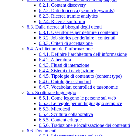
6.2.1. Content discovery
6.2.2. Dati di ricerca (search keywords)
6.2.3. Ricerca tramite analytics
6.2.4. Ricerca sui forum
6.3. Dalla ricerca ai bisogni degli utenti
6.3.1. User stories per definire i contenuti
6.3.2. Job stories per definire i contenuti
6.3.3. Criteri di accettazione
6.4. Architettura dell’informazione
6.4.1. Definire l’architettura dell’informazione
6.4.2. Alberatura
6.4.3. Flussi di interazione
6.4.4. Sistemi di navigazione
6.4.5. Tipologie di contenuto (content type)
6.4.6. Ontologie e standard
6.4.7. Vocabolari controllati e tassonomie
6.5. Scrittura e linguaggio
6.5.1. Come leggono le persone sul web
6.5.2. Le regole per un linguaggio semplice
6.5.3. Microtesti
6.5.4. Scrittura collaborativa
6.5.5. Content critique
6.5.6. Traduzione e localizzazione dei contenuti
6.6. Documenti