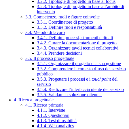
3.2.2. Tipologie di progetto in base al focus
3.2.3. Tipologie di progetto in base all’ambito di
intervento
3.3. Competenze, ruoli e figure coinvolte
3.3.1. Coordinatore di progetto
3.3.2. Definire ruoli e responsabilità
3.4. Metodo di lavoro
3.4.1. Definire processi, strumenti e rituali
3.4.2. Curare la documentazione di progetto
3.4.3. Organizzare tavoli tecnici collaborativi
3.4.4. Prendere decisioni
3.5. Il processo progettuale
3.5.1. Organizzare il progetto e la sua gestione
3.5.2. Comprendere il contesto d’uso del servizio
pubblico
3.5.3. Progettare i processi e i
touchpoint
del
servizio
3.5.4. Realizzare l’interfaccia utente del servizio
3.5.5. Validare la soluzione ottenuta
4. Ricerca progettuale
4.1. Ricerca primaria
4.1.1. Interviste
4.1.2. Questionari
4.1.3. Test di usabilità
4.1.4. Web analytics