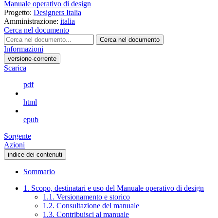
Manuale operativo di design
Progetto:
Designers Italia
Amministrazione:
italia
Cerca nel documento
Cerca nel documento
Informazioni
versione-corrente
Scarica
pdf
html
epub
Sorgente
Azioni
indice dei contenuti
Sommario
1. Scopo, destinatari e uso del Manuale operativo di design
1.1. Versionamento e storico
1.2. Consultazione del manuale
1.3. Contribuisci al manuale