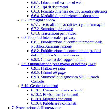
6.6.1. I documenti vanno sul web
6.6.2. Tipi di documenti
6.6.3. Formato di lettura dei documenti elettronici
6.6.4. Modalità di produzione dei documenti
6.7. Immagini e video
6.7.1. Testo alternativo (alt text) per le immagini
6.7.2. Sottotitoli per i video
6.7.3. Trascrizioni per i video
6.8. Proprietà intellettuale e privacy
6.8.1. Pubblicazione di contenuti prodotti dalla
Pubblica Amministrazione
6.8.2. Pubblicazione di contenuti non prodotti
dalla Pubblica Amministrazione
6.8.3. Consenso dei soggetti ritratti
6.9. Ottimizzazione per i motori di ricerca (SEO)
6.9.1. I fattori
on-page
6.9.2. I fattori
off-page
6.9.3. Strumenti di diagnostica SEO: Search
Console
6.10. Gestire i contenuti
6.10.1. L’inventario dei contenuti
6.10.2. Revisionare i contenuti
6.10.3. Migrare i contenuti
6.10.4. Pubblicare i contenuti
7. Progettazione dell’interazione