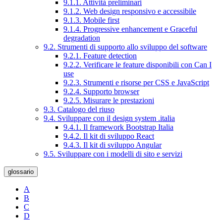
9.1.1. Attività preliminari
9.1.2. Web design responsivo e accessibile
9.1.3. Mobile first
9.1.4. Progressive enhancement e Graceful
degradation
9.2. Strumenti di supporto allo sviluppo del software
9.2.1. Feature detection
9.2.2. Verificare le feature disponibili con Can I
use
9.2.3. Strumenti e risorse per CSS e JavaScript
9.2.4. Supporto browser
9.2.5. Misurare le prestazioni
9.3. Catalogo del riuso
9.4. Sviluppare con il design system .italia
9.4.1. Il framework Bootstrap Italia
9.4.2. Il kit di sviluppo React
9.4.3. Il kit di sviluppo Angular
9.5. Sviluppare con i modelli di sito e servizi
glossario
A
B
C
D