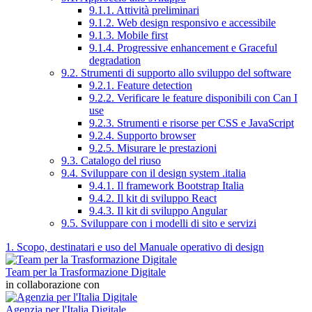
9.1.1. Attività preliminari
9.1.2. Web design responsivo e accessibile
9.1.3. Mobile first
9.1.4. Progressive enhancement e Graceful
degradation
9.2. Strumenti di supporto allo sviluppo del software
9.2.1. Feature detection
9.2.2. Verificare le feature disponibili con Can I
use
9.2.3. Strumenti e risorse per CSS e JavaScript
9.2.4. Supporto browser
9.2.5. Misurare le prestazioni
9.3. Catalogo del riuso
9.4. Sviluppare con il design system .italia
9.4.1. Il framework Bootstrap Italia
9.4.2. Il kit di sviluppo React
9.4.3. Il kit di sviluppo Angular
9.5. Sviluppare con i modelli di sito e servizi
1. Scopo, destinatari e uso del Manuale operativo di design
Team per la Trasformazione Digitale
in collaborazione con
Agenzia per l'Italia Digitale