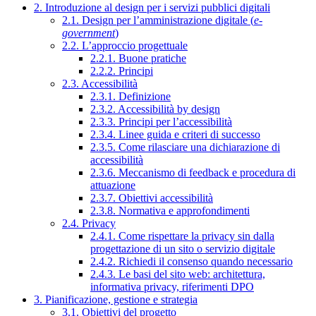
2. Introduzione al design per i servizi pubblici digitali
2.1. Design per l’amministrazione digitale (
e-
government
)
2.2. L’approccio progettuale
2.2.1. Buone pratiche
2.2.2. Principi
2.3. Accessibilità
2.3.1. Definizione
2.3.2. Accessibilità by design
2.3.3. Principi per l’accessibilità
2.3.4. Linee guida e criteri di successo
2.3.5. Come rilasciare una dichiarazione di
accessibilità
2.3.6. Meccanismo di feedback e procedura di
attuazione
2.3.7. Obiettivi accessibilità
2.3.8. Normativa e approfondimenti
2.4. Privacy
2.4.1. Come rispettare la privacy sin dalla
progettazione di un sito o servizio digitale
2.4.2. Richiedi il consenso quando necessario
2.4.3. Le basi del sito web: architettura,
informativa privacy, riferimenti DPO
3. Pianificazione, gestione e strategia
3.1. Obiettivi del progetto