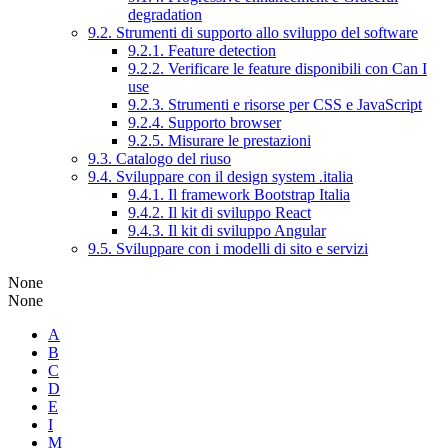
degradation
9.2. Strumenti di supporto allo sviluppo del software
9.2.1. Feature detection
9.2.2. Verificare le feature disponibili con Can I
use
9.2.3. Strumenti e risorse per CSS e JavaScript
9.2.4. Supporto browser
9.2.5. Misurare le prestazioni
9.3. Catalogo del riuso
9.4. Sviluppare con il design system .italia
9.4.1. Il framework Bootstrap Italia
9.4.2. Il kit di sviluppo React
9.4.3. Il kit di sviluppo Angular
9.5. Sviluppare con i modelli di sito e servizi
None
None
A
B
C
D
E
I
M