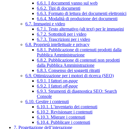
6.6.1. I documenti vanno sul web
6.6.2. Tipi di documenti
6.6.3. Formato di lettura dei documenti elettronici
6.6.4. Modalità di produzione dei documenti
6.7. Immagini e video
6.7.1. Testo alternativo (alt text) per le immagini
6.7.2. Sottotitoli per i video
6.7.3. Trascrizioni per i video
6.8. Proprietà intellettuale e privacy
6.8.1. Pubblicazione di contenuti prodotti dalla
Pubblica Amministrazione
6.8.2. Pubblicazione di contenuti non prodotti
dalla Pubblica Amministrazione
6.8.3. Consenso dei soggetti ritratti
6.9. Ottimizzazione per i motori di ricerca (SEO)
6.9.1. I fattori
on-page
6.9.2. I fattori
off-page
6.9.3. Strumenti di diagnostica SEO: Search
Console
6.10. Gestire i contenuti
6.10.1. L’inventario dei contenuti
6.10.2. Revisionare i contenuti
6.10.3. Migrare i contenuti
6.10.4. Pubblicare i contenuti
7. Progettazione dell’interazione