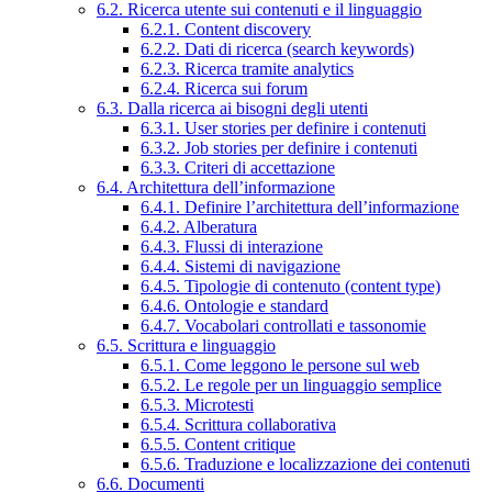
6.2. Ricerca utente sui contenuti e il linguaggio
6.2.1. Content discovery
6.2.2. Dati di ricerca (search keywords)
6.2.3. Ricerca tramite analytics
6.2.4. Ricerca sui forum
6.3. Dalla ricerca ai bisogni degli utenti
6.3.1. User stories per definire i contenuti
6.3.2. Job stories per definire i contenuti
6.3.3. Criteri di accettazione
6.4. Architettura dell’informazione
6.4.1. Definire l’architettura dell’informazione
6.4.2. Alberatura
6.4.3. Flussi di interazione
6.4.4. Sistemi di navigazione
6.4.5. Tipologie di contenuto (content type)
6.4.6. Ontologie e standard
6.4.7. Vocabolari controllati e tassonomie
6.5. Scrittura e linguaggio
6.5.1. Come leggono le persone sul web
6.5.2. Le regole per un linguaggio semplice
6.5.3. Microtesti
6.5.4. Scrittura collaborativa
6.5.5. Content critique
6.5.6. Traduzione e localizzazione dei contenuti
6.6. Documenti