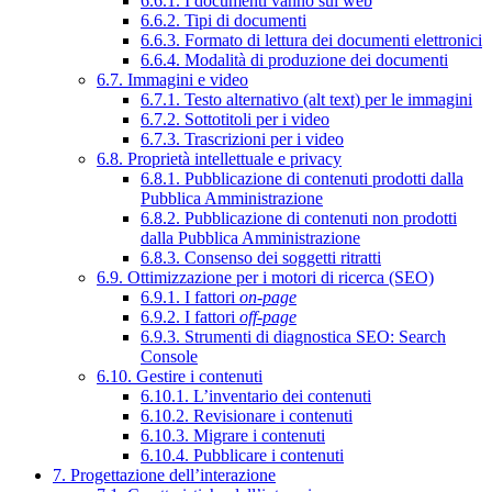
6.6.1. I documenti vanno sul web
6.6.2. Tipi di documenti
6.6.3. Formato di lettura dei documenti elettronici
6.6.4. Modalità di produzione dei documenti
6.7. Immagini e video
6.7.1. Testo alternativo (alt text) per le immagini
6.7.2. Sottotitoli per i video
6.7.3. Trascrizioni per i video
6.8. Proprietà intellettuale e privacy
6.8.1. Pubblicazione di contenuti prodotti dalla
Pubblica Amministrazione
6.8.2. Pubblicazione di contenuti non prodotti
dalla Pubblica Amministrazione
6.8.3. Consenso dei soggetti ritratti
6.9. Ottimizzazione per i motori di ricerca (SEO)
6.9.1. I fattori
on-page
6.9.2. I fattori
off-page
6.9.3. Strumenti di diagnostica SEO: Search
Console
6.10. Gestire i contenuti
6.10.1. L’inventario dei contenuti
6.10.2. Revisionare i contenuti
6.10.3. Migrare i contenuti
6.10.4. Pubblicare i contenuti
7. Progettazione dell’interazione