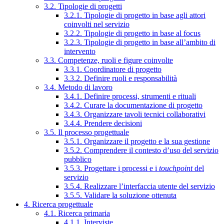
3.2. Tipologie di progetti
3.2.1. Tipologie di progetto in base agli attori
coinvolti nel servizio
3.2.2. Tipologie di progetto in base al focus
3.2.3. Tipologie di progetto in base all’ambito di
intervento
3.3. Competenze, ruoli e figure coinvolte
3.3.1. Coordinatore di progetto
3.3.2. Definire ruoli e responsabilità
3.4. Metodo di lavoro
3.4.1. Definire processi, strumenti e rituali
3.4.2. Curare la documentazione di progetto
3.4.3. Organizzare tavoli tecnici collaborativi
3.4.4. Prendere decisioni
3.5. Il processo progettuale
3.5.1. Organizzare il progetto e la sua gestione
3.5.2. Comprendere il contesto d’uso del servizio
pubblico
3.5.3. Progettare i processi e i
touchpoint
del
servizio
3.5.4. Realizzare l’interfaccia utente del servizio
3.5.5. Validare la soluzione ottenuta
4. Ricerca progettuale
4.1. Ricerca primaria
4.1.1. Interviste