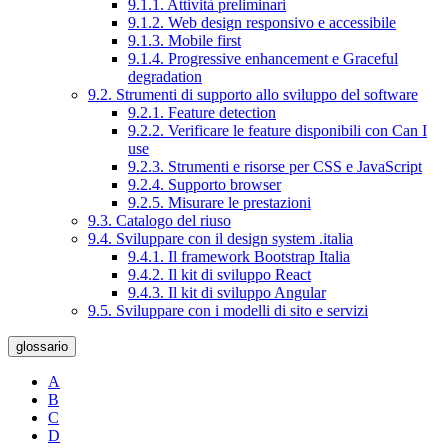
9.1.1. Attività preliminari
9.1.2. Web design responsivo e accessibile
9.1.3. Mobile first
9.1.4. Progressive enhancement e Graceful
degradation
9.2. Strumenti di supporto allo sviluppo del software
9.2.1. Feature detection
9.2.2. Verificare le feature disponibili con Can I
use
9.2.3. Strumenti e risorse per CSS e JavaScript
9.2.4. Supporto browser
9.2.5. Misurare le prestazioni
9.3. Catalogo del riuso
9.4. Sviluppare con il design system .italia
9.4.1. Il framework Bootstrap Italia
9.4.2. Il kit di sviluppo React
9.4.3. Il kit di sviluppo Angular
9.5. Sviluppare con i modelli di sito e servizi
glossario
A
B
C
D