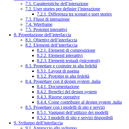
7.1. Caratteristiche dell’interazione
7.2. User stories per definire l’interazione
7.2.1. Differenza tra scenari e user stories
7.3. Flussi di interazione
7.4. Wireframe
7.5. Prototipi interattivi
8. Progettazione dell’interfaccia
8.1. Obiettivi dell’interfaccia
8.2. Elementi dell’interfaccia
8.2.1. Elementi di composizione
8.2.2. Elementi interattivi
8.2.3. Elementi testuali (microtesti)
8.3. Progettare e costruire in alta fedeltà
8.3.1. Layout di pagina
8.3.2. Prototipi in alta fedeltà
8.4. Progettare con il design system .italia
8.4.1. Documentazione
8.4.2. Benefici del design system
8.4.3. Risorse operative
8.4.4. Come contribuire al design system .italia
8.5. Progettare con i modelli di sito e servizi
8.5.1. Vantaggi dell’utilizzo dei modelli
8.5.2. I modelli di sito e servizi disponibili
9. Sviluppo dell’interfaccia
9.1. Approccio allo sviluppo