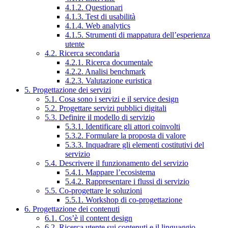
4.1.2. Questionari
4.1.3. Test di usabilità
4.1.4. Web analytics
4.1.5. Strumenti di mappatura dell’esperienza
utente
4.2. Ricerca secondaria
4.2.1. Ricerca documentale
4.2.2. Analisi benchmark
4.2.3. Valutazione euristica
5. Progettazione dei servizi
5.1. Cosa sono i servizi e il service design
5.2. Progettare servizi pubblici digitali
5.3. Definire il modello di servizio
5.3.1. Identificare gli attori coinvolti
5.3.2. Formulare la proposta di valore
5.3.3. Inquadrare gli elementi costitutivi del
servizio
5.4. Descrivere il funzionamento del servizio
5.4.1. Mappare l’ecosistema
5.4.2. Rappresentare i flussi di servizio
5.5. Co-progettare le soluzioni
5.5.1. Workshop di co-progettazione
6. Progettazione dei contenuti
6.1. Cos’è il content design
6.2. Ricerca utente sui contenuti e il linguaggio