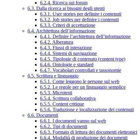
6.2.4. Ricerca sui forum
6.3. Dalla ricerca ai bisogni degli utenti
6.3.1. User stories per definire i contenuti
6.3.2. Job stories per definire i contenuti
6.3.3. Criteri di accettazione
6.4. Architettura dell’informazione
6.4.1. Definire l’architettura dell’informazione
6.4.2. Alberatura
6.4.3. Flussi di interazione
6.4.4. Sistemi di navigazione
6.4.5. Tipologie di contenuto (content type)
6.4.6. Ontologie e standard
6.4.7. Vocabolari controllati e tassonomie
6.5. Scrittura e linguaggio
6.5.1. Come leggono le persone sul web
6.5.2. Le regole per un linguaggio semplice
6.5.3. Microtesti
6.5.4. Scrittura collaborativa
6.5.5. Content critique
6.5.6. Traduzione e localizzazione dei contenuti
6.6. Documenti
6.6.1. I documenti vanno sul web
6.6.2. Tipi di documenti
6.6.3. Formato di lettura dei documenti elettronici
6.6.4. Modalità di produzione dei documenti