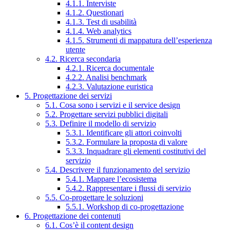
4.1.1. Interviste
4.1.2. Questionari
4.1.3. Test di usabilità
4.1.4. Web analytics
4.1.5. Strumenti di mappatura dell’esperienza
utente
4.2. Ricerca secondaria
4.2.1. Ricerca documentale
4.2.2. Analisi benchmark
4.2.3. Valutazione euristica
5. Progettazione dei servizi
5.1. Cosa sono i servizi e il service design
5.2. Progettare servizi pubblici digitali
5.3. Definire il modello di servizio
5.3.1. Identificare gli attori coinvolti
5.3.2. Formulare la proposta di valore
5.3.3. Inquadrare gli elementi costitutivi del
servizio
5.4. Descrivere il funzionamento del servizio
5.4.1. Mappare l’ecosistema
5.4.2. Rappresentare i flussi di servizio
5.5. Co-progettare le soluzioni
5.5.1. Workshop di co-progettazione
6. Progettazione dei contenuti
6.1. Cos’è il content design