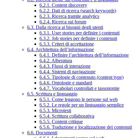
6.2.1. Content discovery
6.2.2. Dati di ricerca (search keywords)
6.2.3. Ricerca tramite analytics
6.2.4. Ricerca sui forum
6.3. Dalla ricerca ai bisogni degli utenti
6.3.1. User stories per definire i contenuti
6.3.2. Job stories per definire i contenuti
6.3.3. Criteri di accettazione
6.4. Architettura dell’informazione
6.4.1. Definire l’architettura dell’informazione
6.4.2. Alberatura
6.4.3. Flussi di interazione
6.4.4. Sistemi di navigazione
6.4.5. Tipologie di contenuto (content type)
6.4.6. Ontologie e standard
6.4.7. Vocabolari controllati e tassonomie
6.5. Scrittura e linguaggio
6.5.1. Come leggono le persone sul web
6.5.2. Le regole per un linguaggio semplice
6.5.3. Microtesti
6.5.4. Scrittura collaborativa
6.5.5. Content critique
6.5.6. Traduzione e localizzazione dei contenuti
6.6. Documenti