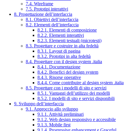
7.4. Wireframe
7.5. Prototipi interattivi
8. Progettazione dell’interfaccia
8.1. Obiettivi dell’interfaccia
8.2. Elementi dell’interfaccia
8.2.1. Elementi di composizione
8.2.2. Elementi interattivi
8.2.3. Elementi testuali (microtesti)
8.3. Progettare e costruire in alta fedeltà
8.3.1. Layout di pagina
8.3.2. Prototipi in alta fedeltà
8.4. Progettare con il design system .italia
8.4.1. Documentazione
8.4.2. Benefici del design system
8.4.3. Risorse operative
8.4.4. Come contribuire al design system .italia
8.5. Progettare con i modelli di sito e servizi
8.5.1. Vantaggi dell’utilizzo dei modelli
8.5.2. I modelli di sito e servizi disponibili
9. Sviluppo dell’interfaccia
9.1. Approccio allo sviluppo
9.1.1. Attività preliminari
9.1.2. Web design responsivo e accessibile
9.1.3. Mobile first
9.1.4. Progressive enhancement e Graceful