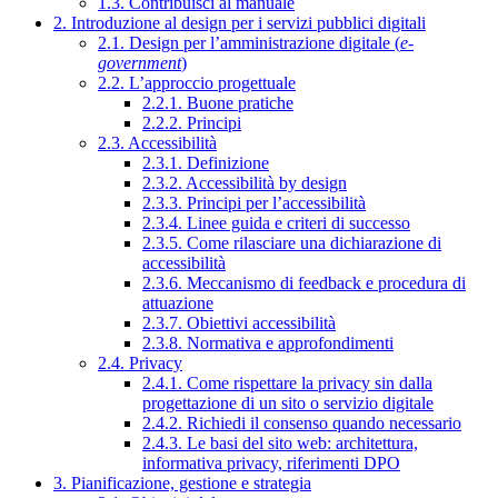
1.3. Contribuisci al manuale
2. Introduzione al design per i servizi pubblici digitali
2.1. Design per l’amministrazione digitale (
e-
government
)
2.2. L’approccio progettuale
2.2.1. Buone pratiche
2.2.2. Principi
2.3. Accessibilità
2.3.1. Definizione
2.3.2. Accessibilità by design
2.3.3. Principi per l’accessibilità
2.3.4. Linee guida e criteri di successo
2.3.5. Come rilasciare una dichiarazione di
accessibilità
2.3.6. Meccanismo di feedback e procedura di
attuazione
2.3.7. Obiettivi accessibilità
2.3.8. Normativa e approfondimenti
2.4. Privacy
2.4.1. Come rispettare la privacy sin dalla
progettazione di un sito o servizio digitale
2.4.2. Richiedi il consenso quando necessario
2.4.3. Le basi del sito web: architettura,
informativa privacy, riferimenti DPO
3. Pianificazione, gestione e strategia