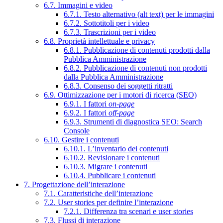
6.7. Immagini e video
6.7.1. Testo alternativo (alt text) per le immagini
6.7.2. Sottotitoli per i video
6.7.3. Trascrizioni per i video
6.8. Proprietà intellettuale e privacy
6.8.1. Pubblicazione di contenuti prodotti dalla
Pubblica Amministrazione
6.8.2. Pubblicazione di contenuti non prodotti
dalla Pubblica Amministrazione
6.8.3. Consenso dei soggetti ritratti
6.9. Ottimizzazione per i motori di ricerca (SEO)
6.9.1. I fattori
on-page
6.9.2. I fattori
off-page
6.9.3. Strumenti di diagnostica SEO: Search
Console
6.10. Gestire i contenuti
6.10.1. L’inventario dei contenuti
6.10.2. Revisionare i contenuti
6.10.3. Migrare i contenuti
6.10.4. Pubblicare i contenuti
7. Progettazione dell’interazione
7.1. Caratteristiche dell’interazione
7.2. User stories per definire l’interazione
7.2.1. Differenza tra scenari e user stories
7.3. Flussi di interazione