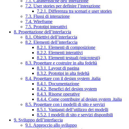
7.1. Caratteristiche dell’interazione
7.2. User stories per definire l’interazione
7.2.1. Differenza tra scenari e user stories
7.3. Flussi di interazione
7.4. Wireframe
7.5. Prototipi interattivi
8. Progettazione dell’interfaccia
8.1. Obiettivi dell’interfaccia
8.2. Elementi dell’interfaccia
8.2.1. Elementi di composizione
8.2.2. Elementi interattivi
8.2.3. Elementi testuali (microtesti)
8.3. Progettare e costruire in alta fedeltà
8.3.1. Layout di pagina
8.3.2. Prototipi in alta fedeltà
8.4. Progettare con il design system .italia
8.4.1. Documentazione
8.4.2. Benefici del design system
8.4.3. Risorse operative
8.4.4. Come contribuire al design system .italia
8.5. Progettare con i modelli di sito e servizi
8.5.1. Vantaggi dell’utilizzo dei modelli
8.5.2. I modelli di sito e servizi disponibili
9. Sviluppo dell’interfaccia
9.1. Approccio allo sviluppo