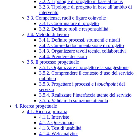
3.2.2. Tipologie di progetto in base al focus
3.2.3. Tipologie di progetto in base all’ambito di
intervento
3.3. Competenze, ruoli e figure coinvolte
3.3.1. Coordinatore di progetto
3.3.2. Definire ruoli e responsabilità
3.4. Metodo di lavoro
3.4.1. Definire processi, strumenti e rituali
3.4.2. Curare la documentazione di progetto
3.4.3. Organizzare tavoli tecnici collaborativi
3.4.4. Prendere decisioni
3.5. Il processo progettuale
3.5.1. Organizzare il progetto e la sua gestione
3.5.2. Comprendere il contesto d’uso del servizio
pubblico
3.5.3. Progettare i processi e i
touchpoint
del
servizio
3.5.4. Realizzare l’interfaccia utente del servizio
3.5.5. Validare la soluzione ottenuta
4. Ricerca progettuale
4.1. Ricerca primaria
4.1.1. Interviste
4.1.2. Questionari
4.1.3. Test di usabilità
4.1.4. Web analytics