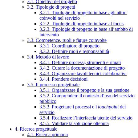
3.1. Obiettivi del progetto
3.2. Tipologie di progetti
3.2.1. Tipologie di progetto in base agli attori
coinvolti nel servizio
3.2.2. Tipologie di progetto in base al focus
3.2.3. Tipologie di progetto in base all’ambito di
intervento
3.3. Competenze, ruoli e figure coinvolte
3.3.1. Coordinatore di progetto
3.3.2. Definire ruoli e responsabilità
3.4. Metodo di lavoro
3.4.1. Definire processi, strumenti e rituali
3.4.2. Curare la documentazione di progetto
3.4.3. Organizzare tavoli tecnici collaborativi
3.4.4. Prendere decisioni
3.5. Il processo progettuale
3.5.1. Organizzare il progetto e la sua gestione
3.5.2. Comprendere il contesto d’uso del servizio
pubblico
3.5.3. Progettare i processi e i
touchpoint
del
servizio
3.5.4. Realizzare l’interfaccia utente del servizio
3.5.5. Validare la soluzione ottenuta
4. Ricerca progettuale
4.1. Ricerca primaria