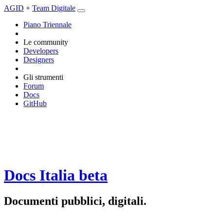
AGID
+
Team Digitale
Piano Triennale
Le community
Developers
Designers
Gli strumenti
Forum
Docs
GitHub
Docs Italia
beta
Documenti pubblici, digitali.