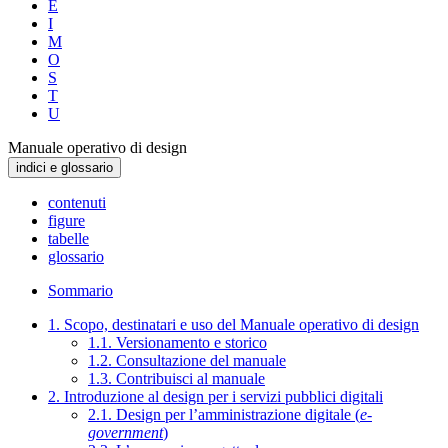
E
I
M
O
S
T
U
Manuale operativo di design
indici e glossario
contenuti
figure
tabelle
glossario
Sommario
1. Scopo, destinatari e uso del Manuale operativo di design
1.1. Versionamento e storico
1.2. Consultazione del manuale
1.3. Contribuisci al manuale
2. Introduzione al design per i servizi pubblici digitali
2.1. Design per l’amministrazione digitale (
e-
government
)