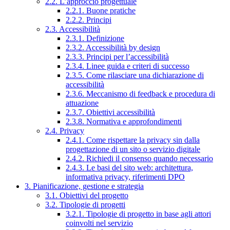
2.2. L’approccio progettuale
2.2.1. Buone pratiche
2.2.2. Principi
2.3. Accessibilità
2.3.1. Definizione
2.3.2. Accessibilità by design
2.3.3. Principi per l’accessibilità
2.3.4. Linee guida e criteri di successo
2.3.5. Come rilasciare una dichiarazione di
accessibilità
2.3.6. Meccanismo di feedback e procedura di
attuazione
2.3.7. Obiettivi accessibilità
2.3.8. Normativa e approfondimenti
2.4. Privacy
2.4.1. Come rispettare la privacy sin dalla
progettazione di un sito o servizio digitale
2.4.2. Richiedi il consenso quando necessario
2.4.3. Le basi del sito web: architettura,
informativa privacy, riferimenti DPO
3. Pianificazione, gestione e strategia
3.1. Obiettivi del progetto
3.2. Tipologie di progetti
3.2.1. Tipologie di progetto in base agli attori
coinvolti nel servizio