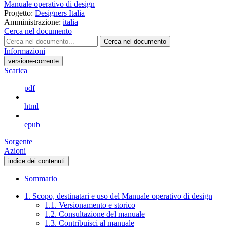
Manuale operativo di design
Progetto:
Designers Italia
Amministrazione:
italia
Cerca nel documento
Cerca nel documento
Informazioni
versione-corrente
Scarica
pdf
html
epub
Sorgente
Azioni
indice dei contenuti
Sommario
1. Scopo, destinatari e uso del Manuale operativo di design
1.1. Versionamento e storico
1.2. Consultazione del manuale
1.3. Contribuisci al manuale