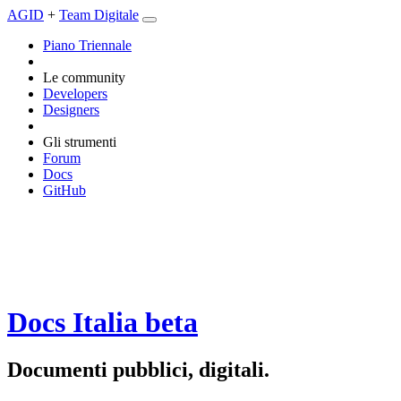
AGID
+
Team Digitale
Piano Triennale
Le community
Developers
Designers
Gli strumenti
Forum
Docs
GitHub
Docs Italia
beta
Documenti pubblici, digitali.