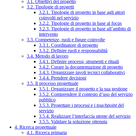
3.1. Obiettivi del progetto
3.2. Tipologie di progetti
3.2.1. Tipologie di progetto in base agli attori
coinvolti nel servizio
3.2.2. Tipologie di progetto in base al focus
3.2.3. Tipologie di progetto in base all’ambito di
intervento
3.3. Competenze, ruoli e figure coinvolte
3.3.1. Coordinatore di progetto
3.3.2. Definire ruoli e responsabilità
3.4. Metodo di lavoro
3.4.1. Definire processi, strumenti e rituali
3.4.2. Curare la documentazione di progetto
3.4.3. Organizzare tavoli tecnici collaborativi
3.4.4. Prendere decisioni
3.5. Il processo progettuale
3.5.1. Organizzare il progetto e la sua gestione
3.5.2. Comprendere il contesto d’uso del servizio
pubblico
3.5.3. Progettare i processi e i
touchpoint
del
servizio
3.5.4. Realizzare l’interfaccia utente del servizio
3.5.5. Validare la soluzione ottenuta
4. Ricerca progettuale
4.1. Ricerca primaria