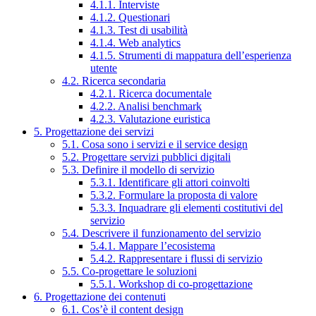
4.1.1. Interviste
4.1.2. Questionari
4.1.3. Test di usabilità
4.1.4. Web analytics
4.1.5. Strumenti di mappatura dell’esperienza
utente
4.2. Ricerca secondaria
4.2.1. Ricerca documentale
4.2.2. Analisi benchmark
4.2.3. Valutazione euristica
5. Progettazione dei servizi
5.1. Cosa sono i servizi e il service design
5.2. Progettare servizi pubblici digitali
5.3. Definire il modello di servizio
5.3.1. Identificare gli attori coinvolti
5.3.2. Formulare la proposta di valore
5.3.3. Inquadrare gli elementi costitutivi del
servizio
5.4. Descrivere il funzionamento del servizio
5.4.1. Mappare l’ecosistema
5.4.2. Rappresentare i flussi di servizio
5.5. Co-progettare le soluzioni
5.5.1. Workshop di co-progettazione
6. Progettazione dei contenuti
6.1. Cos’è il content design