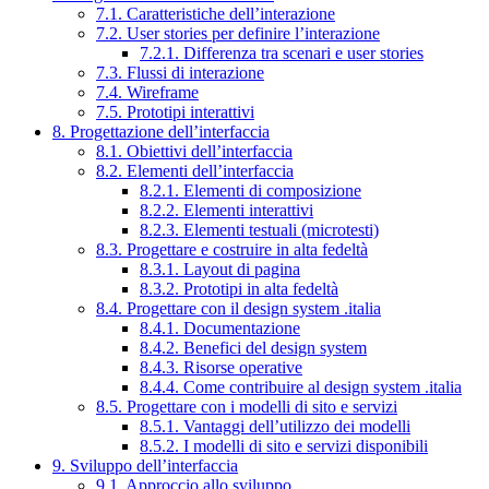
7.1. Caratteristiche dell’interazione
7.2. User stories per definire l’interazione
7.2.1. Differenza tra scenari e user stories
7.3. Flussi di interazione
7.4. Wireframe
7.5. Prototipi interattivi
8. Progettazione dell’interfaccia
8.1. Obiettivi dell’interfaccia
8.2. Elementi dell’interfaccia
8.2.1. Elementi di composizione
8.2.2. Elementi interattivi
8.2.3. Elementi testuali (microtesti)
8.3. Progettare e costruire in alta fedeltà
8.3.1. Layout di pagina
8.3.2. Prototipi in alta fedeltà
8.4. Progettare con il design system .italia
8.4.1. Documentazione
8.4.2. Benefici del design system
8.4.3. Risorse operative
8.4.4. Come contribuire al design system .italia
8.5. Progettare con i modelli di sito e servizi
8.5.1. Vantaggi dell’utilizzo dei modelli
8.5.2. I modelli di sito e servizi disponibili
9. Sviluppo dell’interfaccia
9.1. Approccio allo sviluppo