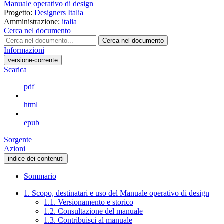
Manuale operativo di design
Progetto:
Designers Italia
Amministrazione:
italia
Cerca nel documento
Cerca nel documento
Informazioni
versione-corrente
Scarica
pdf
html
epub
Sorgente
Azioni
indice dei contenuti
Sommario
1. Scopo, destinatari e uso del Manuale operativo di design
1.1. Versionamento e storico
1.2. Consultazione del manuale
1.3. Contribuisci al manuale