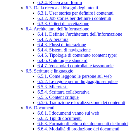
6.2.4. Ricerca sui forum
6.3. Dalla ricerca ai bisogni degli utenti
6.3.1. User stories per definire i contenuti
6.3.2. Job stories per definire i contenuti
6.3.3. Criteri di accettazione
6.4. Architettura dell’informazione
6.4.1. Definire l’architettura dell’informazione
6.4.2. Alberatura
6.4.3. Flussi di interazione
6.4.4. Sistemi di navigazione
6.4.5. Tipologie di contenuto (content type)
6.4.6. Ontologie e standard
6.4.7. Vocabolari controllati e tassonomie
6.5. Scrittura e linguaggio
6.5.1. Come leggono le persone sul web
6.5.2. Le regole per un linguaggio semplice
6.5.3. Microtesti
6.5.4. Scrittura collaborativa
6.5.5. Content critique
6.5.6. Traduzione e localizzazione dei contenuti
6.6. Documenti
6.6.1. I documenti vanno sul web
6.6.2. Tipi di documenti
6.6.3. Formato di lettura dei documenti elettronici
6.6.4. Modalità di produzione dei documenti