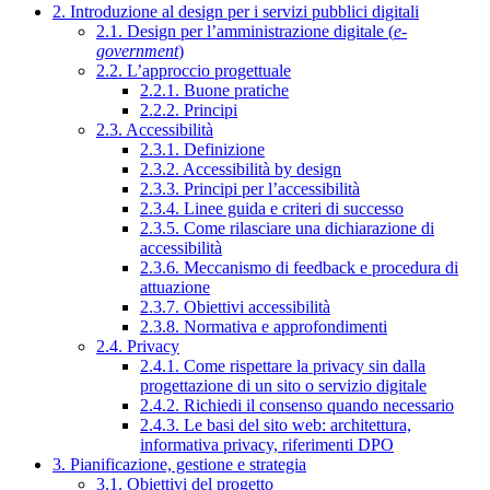
2. Introduzione al design per i servizi pubblici digitali
2.1. Design per l’amministrazione digitale (
e-
government
)
2.2. L’approccio progettuale
2.2.1. Buone pratiche
2.2.2. Principi
2.3. Accessibilità
2.3.1. Definizione
2.3.2. Accessibilità by design
2.3.3. Principi per l’accessibilità
2.3.4. Linee guida e criteri di successo
2.3.5. Come rilasciare una dichiarazione di
accessibilità
2.3.6. Meccanismo di feedback e procedura di
attuazione
2.3.7. Obiettivi accessibilità
2.3.8. Normativa e approfondimenti
2.4. Privacy
2.4.1. Come rispettare la privacy sin dalla
progettazione di un sito o servizio digitale
2.4.2. Richiedi il consenso quando necessario
2.4.3. Le basi del sito web: architettura,
informativa privacy, riferimenti DPO
3. Pianificazione, gestione e strategia
3.1. Obiettivi del progetto