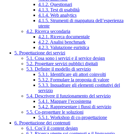
4.1.2. Questionari
4.1.3. Test di usabilità
4.1.4. Web analytics
4.1.5. Strumenti di mappatura dell’esperienza
utente
4.2. Ricerca secondaria
4.2.1. Ricerca documentale
4.2.2. Analisi benchmark
4.2.3. Valutazione euristica
5. Progettazione dei servizi
5.1. Cosa sono i servizi e il service design
5.2. Progettare servizi pubblici digitali
5.3. Definire il modello di servizio
5.3.1. Identificare gli attori coinvolti
5.3.2. Formulare la proposta di valore
5.3.3. Inquadrare gli elementi costitutivi del
servizio
5.4. Descrivere il funzionamento del servizio
5.4.1. Mappare l’ecosistema
5.4.2. Rappresentare i flussi di servizio
5.5. Co-progettare le soluzioni
5.5.1. Workshop di co-progettazione
6. Progettazione dei contenuti
6.1. Cos’è il content design
6.2. Ricerca utente sui contenuti e il linguaggio