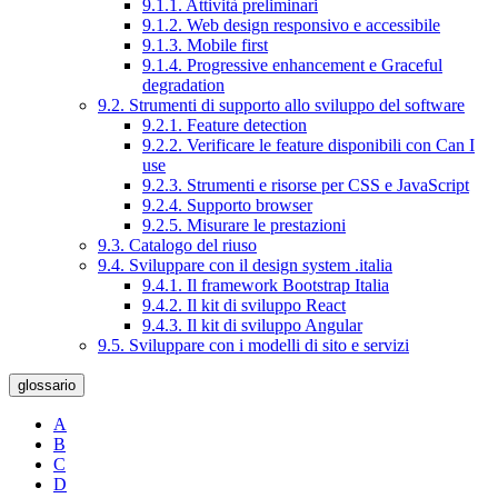
9.1.1. Attività preliminari
9.1.2. Web design responsivo e accessibile
9.1.3. Mobile first
9.1.4. Progressive enhancement e Graceful
degradation
9.2. Strumenti di supporto allo sviluppo del software
9.2.1. Feature detection
9.2.2. Verificare le feature disponibili con Can I
use
9.2.3. Strumenti e risorse per CSS e JavaScript
9.2.4. Supporto browser
9.2.5. Misurare le prestazioni
9.3. Catalogo del riuso
9.4. Sviluppare con il design system .italia
9.4.1. Il framework Bootstrap Italia
9.4.2. Il kit di sviluppo React
9.4.3. Il kit di sviluppo Angular
9.5. Sviluppare con i modelli di sito e servizi
glossario
A
B
C
D