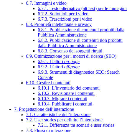
6.7. Immagini e video
6.7.1. Testo alternativo (alt text) per le immagini
6.7.2. Sottotitoli per i video
6.7.3. Trascrizioni per i video
6.8. Proprietà intellettuale e privacy
6.8.1. Pubblicazione di contenuti prodotti dalla
Pubblica Amministrazione
6.8.2. Pubblicazione di contenuti non prodotti
dalla Pubblica Amministrazione
6.8.3. Consenso dei soggetti ritratti
6.9. Ottimizzazione per i motori di ricerca (SEO)
6.9.1. I fattori
on-page
6.9.2. I fattori
off-page
6.9.3. Strumenti di diagnostica SEO: Search
Console
6.10. Gestire i contenuti
6.10.1. L’inventario dei contenuti
6.10.2. Revisionare i contenuti
6.10.3. Migrare i contenuti
6.10.4. Pubblicare i contenuti
7. Progettazione dell’interazione
7.1. Caratteristiche dell’interazione
7.2. User stories per definire l’interazione
7.2.1. Differenza tra scenari e user stories
7.3. Flussi di interazione