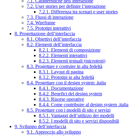
7.1. Caratteristiche dell’interazione
7.2. User stories per definire l’interazione
7.2.1. Differenza tra scenari e user stories
7.3. Flussi di interazione
7.4. Wireframe
7.5. Prototipi interattivi
8. Progettazione dell’interfaccia
8.1. Obiettivi dell’interfaccia
8.2. Elementi dell’interfaccia
8.2.1. Elementi di composizione
8.2.2. Elementi interattivi
8.2.3. Elementi testuali (microtesti)
8.3. Progettare e costruire in alta fedeltà
8.3.1. Layout di pagina
8.3.2. Prototipi in alta fedeltà
8.4. Progettare con il design system .italia
8.4.1. Documentazione
8.4.2. Benefici del design system
8.4.3. Risorse operative
8.4.4. Come contribuire al design system .italia
8.5. Progettare con i modelli di sito e servizi
8.5.1. Vantaggi dell’utilizzo dei modelli
8.5.2. I modelli di sito e servizi disponibili
9. Sviluppo dell’interfaccia
9.1. Approccio allo sviluppo