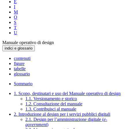
E
I
M
O
S
T
U
Manuale operativo di design
indici e glossario
contenuti
figure
tabelle
glossario
Sommario
1. Scopo, destinatari e uso del Manuale operativo di design
1.1. Versionamento e storico
1.2. Consultazione del manuale
1.3. Contribuisci al manuale
2. Introduzione al design per i servizi pubblici digitali
2.1. Design per l’amministrazione digitale (
e-
government
)