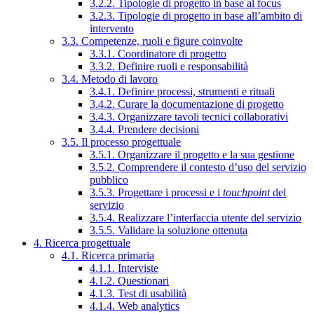
3.2.2. Tipologie di progetto in base al focus
3.2.3. Tipologie di progetto in base all’ambito di
intervento
3.3. Competenze, ruoli e figure coinvolte
3.3.1. Coordinatore di progetto
3.3.2. Definire ruoli e responsabilità
3.4. Metodo di lavoro
3.4.1. Definire processi, strumenti e rituali
3.4.2. Curare la documentazione di progetto
3.4.3. Organizzare tavoli tecnici collaborativi
3.4.4. Prendere decisioni
3.5. Il processo progettuale
3.5.1. Organizzare il progetto e la sua gestione
3.5.2. Comprendere il contesto d’uso del servizio
pubblico
3.5.3. Progettare i processi e i
touchpoint
del
servizio
3.5.4. Realizzare l’interfaccia utente del servizio
3.5.5. Validare la soluzione ottenuta
4. Ricerca progettuale
4.1. Ricerca primaria
4.1.1. Interviste
4.1.2. Questionari
4.1.3. Test di usabilità
4.1.4. Web analytics