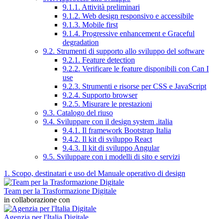
9.1.1. Attività preliminari
9.1.2. Web design responsivo e accessibile
9.1.3. Mobile first
9.1.4. Progressive enhancement e Graceful
degradation
9.2. Strumenti di supporto allo sviluppo del software
9.2.1. Feature detection
9.2.2. Verificare le feature disponibili con Can I
use
9.2.3. Strumenti e risorse per CSS e JavaScript
9.2.4. Supporto browser
9.2.5. Misurare le prestazioni
9.3. Catalogo del riuso
9.4. Sviluppare con il design system .italia
9.4.1. Il framework Bootstrap Italia
9.4.2. Il kit di sviluppo React
9.4.3. Il kit di sviluppo Angular
9.5. Sviluppare con i modelli di sito e servizi
1. Scopo, destinatari e uso del Manuale operativo di design
Team per la Trasformazione Digitale
in collaborazione con
Agenzia per l'Italia Digitale