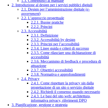
1.3. Contribuisci al manuale
2. Introduzione al design per i servizi pubblici digitali
2.1. Design per l’amministrazione digitale (
e-
government
)
2.2. L’approccio progettuale
2.2.1. Buone pratiche
2.2.2. Principi
2.3. Accessibilità
2.3.1. Definizione
2.3.2. Accessibilità by design
2.3.3. Principi per l’accessibilità
2.3.4. Linee guida e criteri di successo
2.3.5. Come rilasciare una dichiarazione di
accessibilità
2.3.6. Meccanismo di feedback e procedura di
attuazione
2.3.7. Obiettivi accessibilità
2.3.8. Normativa e approfondimenti
2.4. Privacy
2.4.1. Come rispettare la privacy sin dalla
progettazione di un sito o servizio digitale
2.4.2. Richiedi il consenso quando necessario
2.4.3. Le basi del sito web: architettura,
informativa privacy, riferimenti DPO
3. Pianificazione, gestione e strategia