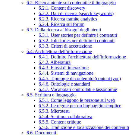
6.2. Ricerca utente sui contenuti e il linguaggio
6.2.1. Content discovery
6.2.2. Dati di ricerca (search keywords)
6.2.3. Ricerca tramite analytics
6.2.4. Ricerca sui forum
6.3. Dalla ricerca ai bisogni degli utenti
6.3.1. User stories per definire i contenuti
6.3.2. Job stories per definire i contenuti
6.3.3. Criteri di accettazione
6.4. Architettura dell’informazione
6.4.1. Definire l’architettura dell’informazione
6.4.2. Alberatura
6.4.3. Flussi di interazione
6.4.4. Sistemi di navigazione
6.4.5. Tipologie di contenuto (content type)
6.4.6. Ontologie e standard
6.4.7. Vocabolari controllati e tassonomie
6.5. Scrittura e linguaggio
6.5.1. Come leggono le persone sul web
6.5.2. Le regole per un linguaggio semplice
6.5.3. Microtesti
6.5.4. Scrittura collaborativa
6.5.5. Content critique
6.5.6. Traduzione e localizzazione dei contenuti
6.6. Documenti