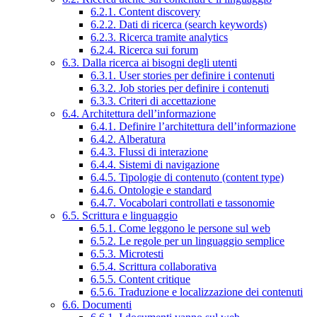
6.2.1. Content discovery
6.2.2. Dati di ricerca (search keywords)
6.2.3. Ricerca tramite analytics
6.2.4. Ricerca sui forum
6.3. Dalla ricerca ai bisogni degli utenti
6.3.1. User stories per definire i contenuti
6.3.2. Job stories per definire i contenuti
6.3.3. Criteri di accettazione
6.4. Architettura dell’informazione
6.4.1. Definire l’architettura dell’informazione
6.4.2. Alberatura
6.4.3. Flussi di interazione
6.4.4. Sistemi di navigazione
6.4.5. Tipologie di contenuto (content type)
6.4.6. Ontologie e standard
6.4.7. Vocabolari controllati e tassonomie
6.5. Scrittura e linguaggio
6.5.1. Come leggono le persone sul web
6.5.2. Le regole per un linguaggio semplice
6.5.3. Microtesti
6.5.4. Scrittura collaborativa
6.5.5. Content critique
6.5.6. Traduzione e localizzazione dei contenuti
6.6. Documenti