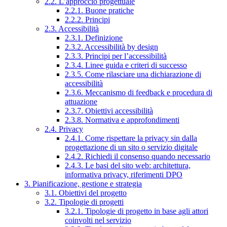
2.2. L’approccio progettuale
2.2.1. Buone pratiche
2.2.2. Principi
2.3. Accessibilità
2.3.1. Definizione
2.3.2. Accessibilità by design
2.3.3. Principi per l’accessibilità
2.3.4. Linee guida e criteri di successo
2.3.5. Come rilasciare una dichiarazione di
accessibilità
2.3.6. Meccanismo di feedback e procedura di
attuazione
2.3.7. Obiettivi accessibilità
2.3.8. Normativa e approfondimenti
2.4. Privacy
2.4.1. Come rispettare la privacy sin dalla
progettazione di un sito o servizio digitale
2.4.2. Richiedi il consenso quando necessario
2.4.3. Le basi del sito web: architettura,
informativa privacy, riferimenti DPO
3. Pianificazione, gestione e strategia
3.1. Obiettivi del progetto
3.2. Tipologie di progetti
3.2.1. Tipologie di progetto in base agli attori
coinvolti nel servizio