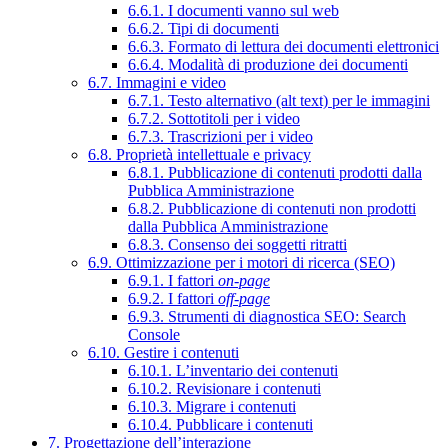
6.6.1. I documenti vanno sul web
6.6.2. Tipi di documenti
6.6.3. Formato di lettura dei documenti elettronici
6.6.4. Modalità di produzione dei documenti
6.7. Immagini e video
6.7.1. Testo alternativo (alt text) per le immagini
6.7.2. Sottotitoli per i video
6.7.3. Trascrizioni per i video
6.8. Proprietà intellettuale e privacy
6.8.1. Pubblicazione di contenuti prodotti dalla
Pubblica Amministrazione
6.8.2. Pubblicazione di contenuti non prodotti
dalla Pubblica Amministrazione
6.8.3. Consenso dei soggetti ritratti
6.9. Ottimizzazione per i motori di ricerca (SEO)
6.9.1. I fattori
on-page
6.9.2. I fattori
off-page
6.9.3. Strumenti di diagnostica SEO: Search
Console
6.10. Gestire i contenuti
6.10.1. L’inventario dei contenuti
6.10.2. Revisionare i contenuti
6.10.3. Migrare i contenuti
6.10.4. Pubblicare i contenuti
7. Progettazione dell’interazione