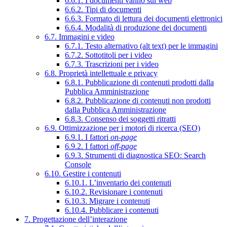
6.6.1. I documenti vanno sul web
6.6.2. Tipi di documenti
6.6.3. Formato di lettura dei documenti elettronici
6.6.4. Modalità di produzione dei documenti
6.7. Immagini e video
6.7.1. Testo alternativo (alt text) per le immagini
6.7.2. Sottotitoli per i video
6.7.3. Trascrizioni per i video
6.8. Proprietà intellettuale e privacy
6.8.1. Pubblicazione di contenuti prodotti dalla
Pubblica Amministrazione
6.8.2. Pubblicazione di contenuti non prodotti
dalla Pubblica Amministrazione
6.8.3. Consenso dei soggetti ritratti
6.9. Ottimizzazione per i motori di ricerca (SEO)
6.9.1. I fattori
on-page
6.9.2. I fattori
off-page
6.9.3. Strumenti di diagnostica SEO: Search
Console
6.10. Gestire i contenuti
6.10.1. L’inventario dei contenuti
6.10.2. Revisionare i contenuti
6.10.3. Migrare i contenuti
6.10.4. Pubblicare i contenuti
7. Progettazione dell’interazione