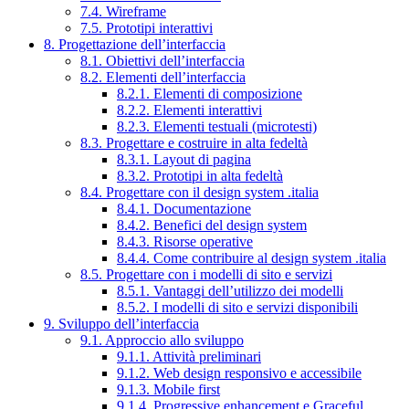
7.4. Wireframe
7.5. Prototipi interattivi
8. Progettazione dell’interfaccia
8.1. Obiettivi dell’interfaccia
8.2. Elementi dell’interfaccia
8.2.1. Elementi di composizione
8.2.2. Elementi interattivi
8.2.3. Elementi testuali (microtesti)
8.3. Progettare e costruire in alta fedeltà
8.3.1. Layout di pagina
8.3.2. Prototipi in alta fedeltà
8.4. Progettare con il design system .italia
8.4.1. Documentazione
8.4.2. Benefici del design system
8.4.3. Risorse operative
8.4.4. Come contribuire al design system .italia
8.5. Progettare con i modelli di sito e servizi
8.5.1. Vantaggi dell’utilizzo dei modelli
8.5.2. I modelli di sito e servizi disponibili
9. Sviluppo dell’interfaccia
9.1. Approccio allo sviluppo
9.1.1. Attività preliminari
9.1.2. Web design responsivo e accessibile
9.1.3. Mobile first
9.1.4. Progressive enhancement e Graceful