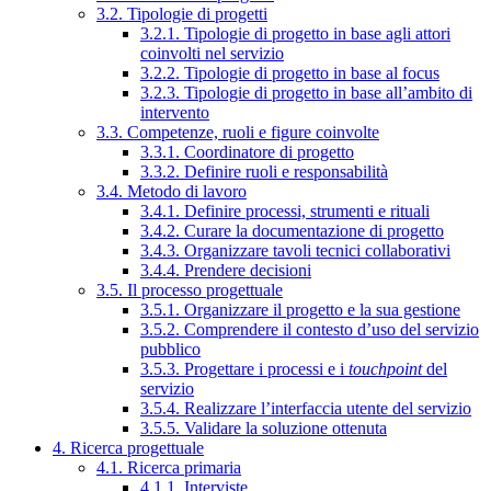
3.2. Tipologie di progetti
3.2.1. Tipologie di progetto in base agli attori
coinvolti nel servizio
3.2.2. Tipologie di progetto in base al focus
3.2.3. Tipologie di progetto in base all’ambito di
intervento
3.3. Competenze, ruoli e figure coinvolte
3.3.1. Coordinatore di progetto
3.3.2. Definire ruoli e responsabilità
3.4. Metodo di lavoro
3.4.1. Definire processi, strumenti e rituali
3.4.2. Curare la documentazione di progetto
3.4.3. Organizzare tavoli tecnici collaborativi
3.4.4. Prendere decisioni
3.5. Il processo progettuale
3.5.1. Organizzare il progetto e la sua gestione
3.5.2. Comprendere il contesto d’uso del servizio
pubblico
3.5.3. Progettare i processi e i
touchpoint
del
servizio
3.5.4. Realizzare l’interfaccia utente del servizio
3.5.5. Validare la soluzione ottenuta
4. Ricerca progettuale
4.1. Ricerca primaria
4.1.1. Interviste