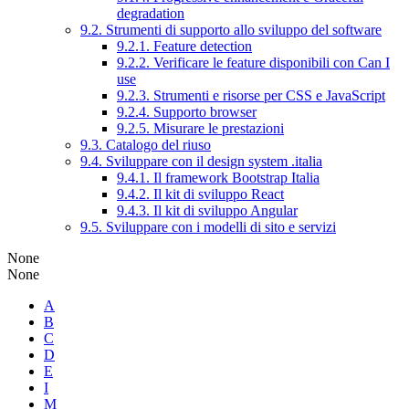
degradation
9.2. Strumenti di supporto allo sviluppo del software
9.2.1. Feature detection
9.2.2. Verificare le feature disponibili con Can I
use
9.2.3. Strumenti e risorse per CSS e JavaScript
9.2.4. Supporto browser
9.2.5. Misurare le prestazioni
9.3. Catalogo del riuso
9.4. Sviluppare con il design system .italia
9.4.1. Il framework Bootstrap Italia
9.4.2. Il kit di sviluppo React
9.4.3. Il kit di sviluppo Angular
9.5. Sviluppare con i modelli di sito e servizi
None
None
A
B
C
D
E
I
M