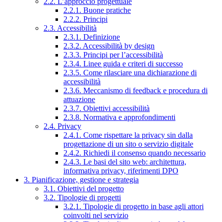
2.2. L’approccio progettuale
2.2.1. Buone pratiche
2.2.2. Principi
2.3. Accessibilità
2.3.1. Definizione
2.3.2. Accessibilità by design
2.3.3. Principi per l’accessibilità
2.3.4. Linee guida e criteri di successo
2.3.5. Come rilasciare una dichiarazione di
accessibilità
2.3.6. Meccanismo di feedback e procedura di
attuazione
2.3.7. Obiettivi accessibilità
2.3.8. Normativa e approfondimenti
2.4. Privacy
2.4.1. Come rispettare la privacy sin dalla
progettazione di un sito o servizio digitale
2.4.2. Richiedi il consenso quando necessario
2.4.3. Le basi del sito web: architettura,
informativa privacy, riferimenti DPO
3. Pianificazione, gestione e strategia
3.1. Obiettivi del progetto
3.2. Tipologie di progetti
3.2.1. Tipologie di progetto in base agli attori
coinvolti nel servizio