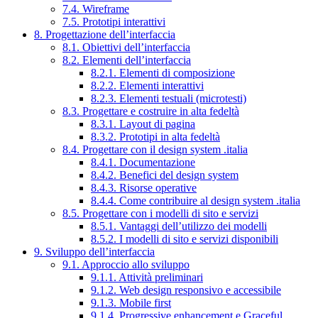
7.4. Wireframe
7.5. Prototipi interattivi
8. Progettazione dell’interfaccia
8.1. Obiettivi dell’interfaccia
8.2. Elementi dell’interfaccia
8.2.1. Elementi di composizione
8.2.2. Elementi interattivi
8.2.3. Elementi testuali (microtesti)
8.3. Progettare e costruire in alta fedeltà
8.3.1. Layout di pagina
8.3.2. Prototipi in alta fedeltà
8.4. Progettare con il design system .italia
8.4.1. Documentazione
8.4.2. Benefici del design system
8.4.3. Risorse operative
8.4.4. Come contribuire al design system .italia
8.5. Progettare con i modelli di sito e servizi
8.5.1. Vantaggi dell’utilizzo dei modelli
8.5.2. I modelli di sito e servizi disponibili
9. Sviluppo dell’interfaccia
9.1. Approccio allo sviluppo
9.1.1. Attività preliminari
9.1.2. Web design responsivo e accessibile
9.1.3. Mobile first
9.1.4. Progressive enhancement e Graceful