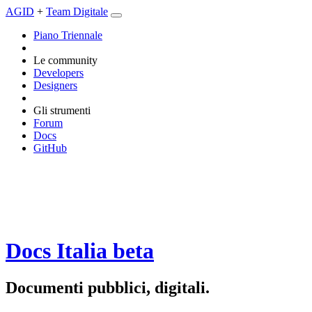
AGID
+
Team Digitale
Piano Triennale
Le community
Developers
Designers
Gli strumenti
Forum
Docs
GitHub
Docs Italia
beta
Documenti pubblici, digitali.