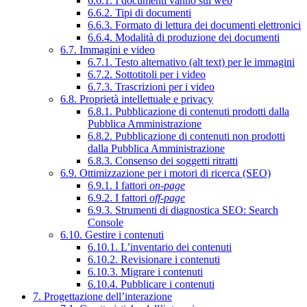
6.6.1. I documenti vanno sul web
6.6.2. Tipi di documenti
6.6.3. Formato di lettura dei documenti elettronici
6.6.4. Modalità di produzione dei documenti
6.7. Immagini e video
6.7.1. Testo alternativo (alt text) per le immagini
6.7.2. Sottotitoli per i video
6.7.3. Trascrizioni per i video
6.8. Proprietà intellettuale e privacy
6.8.1. Pubblicazione di contenuti prodotti dalla
Pubblica Amministrazione
6.8.2. Pubblicazione di contenuti non prodotti
dalla Pubblica Amministrazione
6.8.3. Consenso dei soggetti ritratti
6.9. Ottimizzazione per i motori di ricerca (SEO)
6.9.1. I fattori
on-page
6.9.2. I fattori
off-page
6.9.3. Strumenti di diagnostica SEO: Search
Console
6.10. Gestire i contenuti
6.10.1. L’inventario dei contenuti
6.10.2. Revisionare i contenuti
6.10.3. Migrare i contenuti
6.10.4. Pubblicare i contenuti
7. Progettazione dell’interazione