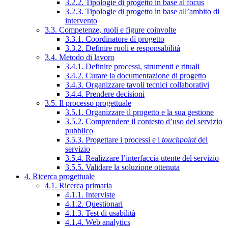
3.2.2. Tipologie di progetto in base al focus
3.2.3. Tipologie di progetto in base all’ambito di
intervento
3.3. Competenze, ruoli e figure coinvolte
3.3.1. Coordinatore di progetto
3.3.2. Definire ruoli e responsabilità
3.4. Metodo di lavoro
3.4.1. Definire processi, strumenti e rituali
3.4.2. Curare la documentazione di progetto
3.4.3. Organizzare tavoli tecnici collaborativi
3.4.4. Prendere decisioni
3.5. Il processo progettuale
3.5.1. Organizzare il progetto e la sua gestione
3.5.2. Comprendere il contesto d’uso del servizio
pubblico
3.5.3. Progettare i processi e i
touchpoint
del
servizio
3.5.4. Realizzare l’interfaccia utente del servizio
3.5.5. Validare la soluzione ottenuta
4. Ricerca progettuale
4.1. Ricerca primaria
4.1.1. Interviste
4.1.2. Questionari
4.1.3. Test di usabilità
4.1.4. Web analytics