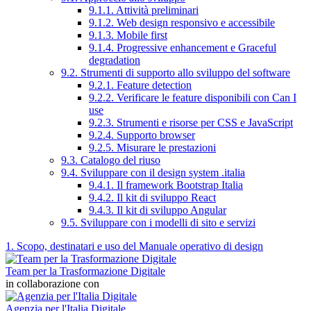
9.1.1. Attività preliminari
9.1.2. Web design responsivo e accessibile
9.1.3. Mobile first
9.1.4. Progressive enhancement e Graceful
degradation
9.2. Strumenti di supporto allo sviluppo del software
9.2.1. Feature detection
9.2.2. Verificare le feature disponibili con Can I
use
9.2.3. Strumenti e risorse per CSS e JavaScript
9.2.4. Supporto browser
9.2.5. Misurare le prestazioni
9.3. Catalogo del riuso
9.4. Sviluppare con il design system .italia
9.4.1. Il framework Bootstrap Italia
9.4.2. Il kit di sviluppo React
9.4.3. Il kit di sviluppo Angular
9.5. Sviluppare con i modelli di sito e servizi
1. Scopo, destinatari e uso del Manuale operativo di design
Team per la Trasformazione Digitale
in collaborazione con
Agenzia per l'Italia Digitale