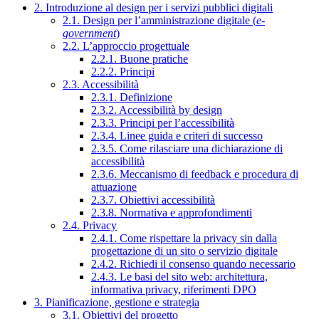
2. Introduzione al design per i servizi pubblici digitali
2.1. Design per l’amministrazione digitale (
e-
government
)
2.2. L’approccio progettuale
2.2.1. Buone pratiche
2.2.2. Principi
2.3. Accessibilità
2.3.1. Definizione
2.3.2. Accessibilità by design
2.3.3. Principi per l’accessibilità
2.3.4. Linee guida e criteri di successo
2.3.5. Come rilasciare una dichiarazione di
accessibilità
2.3.6. Meccanismo di feedback e procedura di
attuazione
2.3.7. Obiettivi accessibilità
2.3.8. Normativa e approfondimenti
2.4. Privacy
2.4.1. Come rispettare la privacy sin dalla
progettazione di un sito o servizio digitale
2.4.2. Richiedi il consenso quando necessario
2.4.3. Le basi del sito web: architettura,
informativa privacy, riferimenti DPO
3. Pianificazione, gestione e strategia
3.1. Obiettivi del progetto