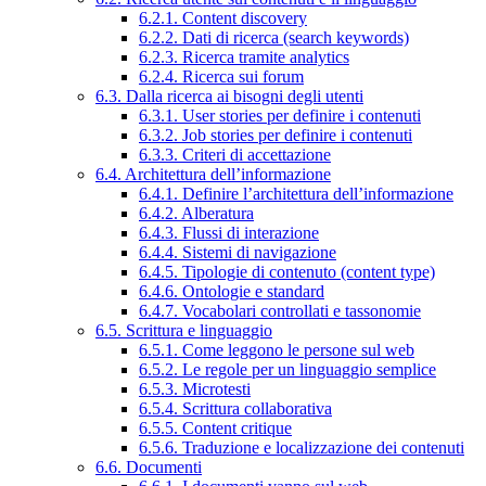
6.2.1. Content discovery
6.2.2. Dati di ricerca (search keywords)
6.2.3. Ricerca tramite analytics
6.2.4. Ricerca sui forum
6.3. Dalla ricerca ai bisogni degli utenti
6.3.1. User stories per definire i contenuti
6.3.2. Job stories per definire i contenuti
6.3.3. Criteri di accettazione
6.4. Architettura dell’informazione
6.4.1. Definire l’architettura dell’informazione
6.4.2. Alberatura
6.4.3. Flussi di interazione
6.4.4. Sistemi di navigazione
6.4.5. Tipologie di contenuto (content type)
6.4.6. Ontologie e standard
6.4.7. Vocabolari controllati e tassonomie
6.5. Scrittura e linguaggio
6.5.1. Come leggono le persone sul web
6.5.2. Le regole per un linguaggio semplice
6.5.3. Microtesti
6.5.4. Scrittura collaborativa
6.5.5. Content critique
6.5.6. Traduzione e localizzazione dei contenuti
6.6. Documenti