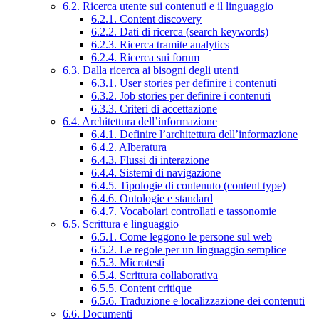
6.2. Ricerca utente sui contenuti e il linguaggio
6.2.1. Content discovery
6.2.2. Dati di ricerca (search keywords)
6.2.3. Ricerca tramite analytics
6.2.4. Ricerca sui forum
6.3. Dalla ricerca ai bisogni degli utenti
6.3.1. User stories per definire i contenuti
6.3.2. Job stories per definire i contenuti
6.3.3. Criteri di accettazione
6.4. Architettura dell’informazione
6.4.1. Definire l’architettura dell’informazione
6.4.2. Alberatura
6.4.3. Flussi di interazione
6.4.4. Sistemi di navigazione
6.4.5. Tipologie di contenuto (content type)
6.4.6. Ontologie e standard
6.4.7. Vocabolari controllati e tassonomie
6.5. Scrittura e linguaggio
6.5.1. Come leggono le persone sul web
6.5.2. Le regole per un linguaggio semplice
6.5.3. Microtesti
6.5.4. Scrittura collaborativa
6.5.5. Content critique
6.5.6. Traduzione e localizzazione dei contenuti
6.6. Documenti