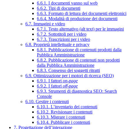
6.6.1. I documenti vanno sul web
6.6.2. Tipi di documenti
6.6.3. Formato di lettura dei documenti elettronici
6.6.4. Modalità di produzione dei documenti
6.7. Immagini e video
6.7.1. Testo alternativo (alt text) per le immagini
6.7.2. Sottotitoli per i video
6.7.3. Trascrizioni per i video
6.8. Proprietà intellettuale e privacy
6.8.1. Pubblicazione di contenuti prodotti dalla
Pubblica Amministrazione
6.8.2. Pubblicazione di contenuti non prodotti
dalla Pubblica Amministrazione
6.8.3. Consenso dei soggetti ritratti
6.9. Ottimizzazione per i motori di ricerca (SEO)
6.9.1. I fattori
on-page
6.9.2. I fattori
off-page
6.9.3. Strumenti di diagnostica SEO: Search
Console
6.10. Gestire i contenuti
6.10.1. L’inventario dei contenuti
6.10.2. Revisionare i contenuti
6.10.3. Migrare i contenuti
6.10.4. Pubblicare i contenuti
7. Progettazione dell’interazione