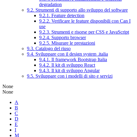
degradation
9.2. Strumenti di supporto allo sviluppo del software
9.2.1. Feature detection
9.2.2. Verificare le feature disponibili con Can I
use
9.2.3. Strumenti e risorse per CSS e JavaScript
9.2.4. Supporto browser
9.2.5. Misurare le prestazioni
9.3. Catalogo del riuso
9.4. Sviluppare con il design system .italia
9.4.1. Il framework Bootstrap Italia
9.4.2. Il kit di sviluppo React
9.4.3. Il kit di sviluppo Angular
9.5. Sviluppare con i modelli di sito e servizi
None
None
A
B
C
D
E
I
M