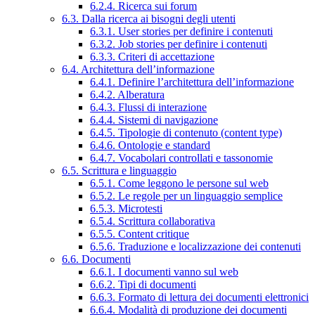
6.2.4. Ricerca sui forum
6.3. Dalla ricerca ai bisogni degli utenti
6.3.1. User stories per definire i contenuti
6.3.2. Job stories per definire i contenuti
6.3.3. Criteri di accettazione
6.4. Architettura dell’informazione
6.4.1. Definire l’architettura dell’informazione
6.4.2. Alberatura
6.4.3. Flussi di interazione
6.4.4. Sistemi di navigazione
6.4.5. Tipologie di contenuto (content type)
6.4.6. Ontologie e standard
6.4.7. Vocabolari controllati e tassonomie
6.5. Scrittura e linguaggio
6.5.1. Come leggono le persone sul web
6.5.2. Le regole per un linguaggio semplice
6.5.3. Microtesti
6.5.4. Scrittura collaborativa
6.5.5. Content critique
6.5.6. Traduzione e localizzazione dei contenuti
6.6. Documenti
6.6.1. I documenti vanno sul web
6.6.2. Tipi di documenti
6.6.3. Formato di lettura dei documenti elettronici
6.6.4. Modalità di produzione dei documenti