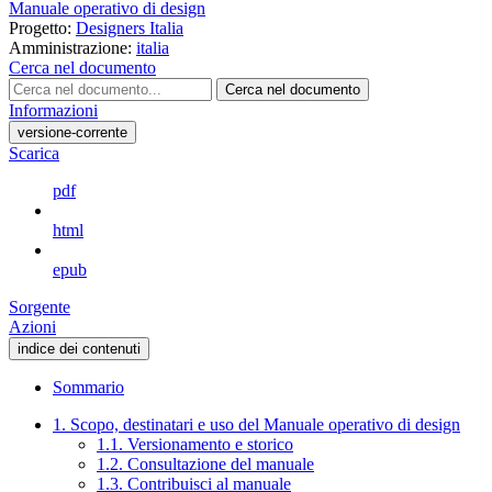
Manuale operativo di design
Progetto:
Designers Italia
Amministrazione:
italia
Cerca nel documento
Cerca nel documento
Informazioni
versione-corrente
Scarica
pdf
html
epub
Sorgente
Azioni
indice dei contenuti
Sommario
1. Scopo, destinatari e uso del Manuale operativo di design
1.1. Versionamento e storico
1.2. Consultazione del manuale
1.3. Contribuisci al manuale