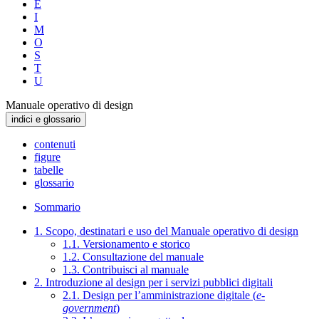
E
I
M
O
S
T
U
Manuale operativo di design
indici e glossario
contenuti
figure
tabelle
glossario
Sommario
1. Scopo, destinatari e uso del Manuale operativo di design
1.1. Versionamento e storico
1.2. Consultazione del manuale
1.3. Contribuisci al manuale
2. Introduzione al design per i servizi pubblici digitali
2.1. Design per l’amministrazione digitale (
e-
government
)