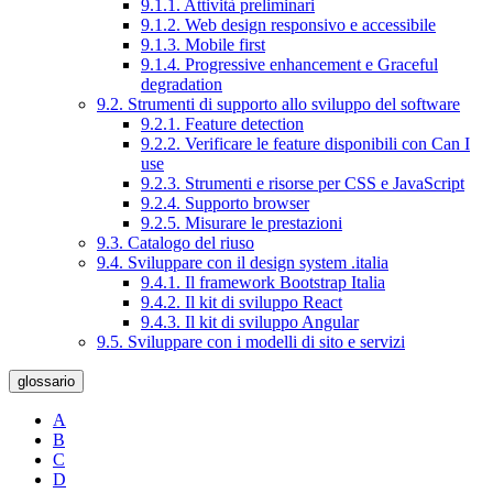
9.1.1. Attività preliminari
9.1.2. Web design responsivo e accessibile
9.1.3. Mobile first
9.1.4. Progressive enhancement e Graceful
degradation
9.2. Strumenti di supporto allo sviluppo del software
9.2.1. Feature detection
9.2.2. Verificare le feature disponibili con Can I
use
9.2.3. Strumenti e risorse per CSS e JavaScript
9.2.4. Supporto browser
9.2.5. Misurare le prestazioni
9.3. Catalogo del riuso
9.4. Sviluppare con il design system .italia
9.4.1. Il framework Bootstrap Italia
9.4.2. Il kit di sviluppo React
9.4.3. Il kit di sviluppo Angular
9.5. Sviluppare con i modelli di sito e servizi
glossario
A
B
C
D