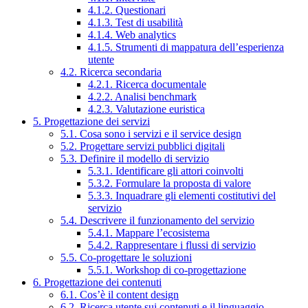
4.1.2. Questionari
4.1.3. Test di usabilità
4.1.4. Web analytics
4.1.5. Strumenti di mappatura dell’esperienza
utente
4.2. Ricerca secondaria
4.2.1. Ricerca documentale
4.2.2. Analisi benchmark
4.2.3. Valutazione euristica
5. Progettazione dei servizi
5.1. Cosa sono i servizi e il service design
5.2. Progettare servizi pubblici digitali
5.3. Definire il modello di servizio
5.3.1. Identificare gli attori coinvolti
5.3.2. Formulare la proposta di valore
5.3.3. Inquadrare gli elementi costitutivi del
servizio
5.4. Descrivere il funzionamento del servizio
5.4.1. Mappare l’ecosistema
5.4.2. Rappresentare i flussi di servizio
5.5. Co-progettare le soluzioni
5.5.1. Workshop di co-progettazione
6. Progettazione dei contenuti
6.1. Cos’è il content design
6.2. Ricerca utente sui contenuti e il linguaggio