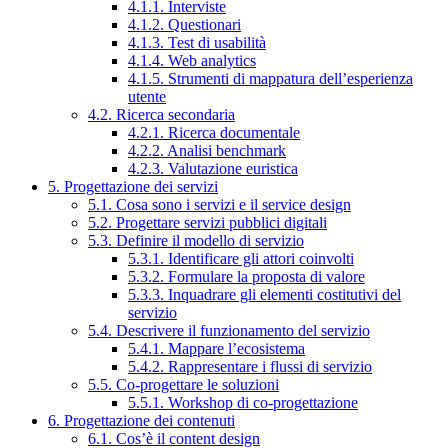
4.1.1. Interviste
4.1.2. Questionari
4.1.3. Test di usabilità
4.1.4. Web analytics
4.1.5. Strumenti di mappatura dell’esperienza
utente
4.2. Ricerca secondaria
4.2.1. Ricerca documentale
4.2.2. Analisi benchmark
4.2.3. Valutazione euristica
5. Progettazione dei servizi
5.1. Cosa sono i servizi e il service design
5.2. Progettare servizi pubblici digitali
5.3. Definire il modello di servizio
5.3.1. Identificare gli attori coinvolti
5.3.2. Formulare la proposta di valore
5.3.3. Inquadrare gli elementi costitutivi del
servizio
5.4. Descrivere il funzionamento del servizio
5.4.1. Mappare l’ecosistema
5.4.2. Rappresentare i flussi di servizio
5.5. Co-progettare le soluzioni
5.5.1. Workshop di co-progettazione
6. Progettazione dei contenuti
6.1. Cos’è il content design