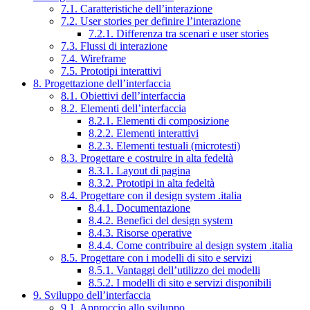
7.1. Caratteristiche dell’interazione
7.2. User stories per definire l’interazione
7.2.1. Differenza tra scenari e user stories
7.3. Flussi di interazione
7.4. Wireframe
7.5. Prototipi interattivi
8. Progettazione dell’interfaccia
8.1. Obiettivi dell’interfaccia
8.2. Elementi dell’interfaccia
8.2.1. Elementi di composizione
8.2.2. Elementi interattivi
8.2.3. Elementi testuali (microtesti)
8.3. Progettare e costruire in alta fedeltà
8.3.1. Layout di pagina
8.3.2. Prototipi in alta fedeltà
8.4. Progettare con il design system .italia
8.4.1. Documentazione
8.4.2. Benefici del design system
8.4.3. Risorse operative
8.4.4. Come contribuire al design system .italia
8.5. Progettare con i modelli di sito e servizi
8.5.1. Vantaggi dell’utilizzo dei modelli
8.5.2. I modelli di sito e servizi disponibili
9. Sviluppo dell’interfaccia
9.1. Approccio allo sviluppo