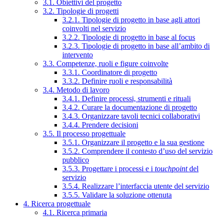
3.1. Obiettivi del progetto
3.2. Tipologie di progetti
3.2.1. Tipologie di progetto in base agli attori
coinvolti nel servizio
3.2.2. Tipologie di progetto in base al focus
3.2.3. Tipologie di progetto in base all’ambito di
intervento
3.3. Competenze, ruoli e figure coinvolte
3.3.1. Coordinatore di progetto
3.3.2. Definire ruoli e responsabilità
3.4. Metodo di lavoro
3.4.1. Definire processi, strumenti e rituali
3.4.2. Curare la documentazione di progetto
3.4.3. Organizzare tavoli tecnici collaborativi
3.4.4. Prendere decisioni
3.5. Il processo progettuale
3.5.1. Organizzare il progetto e la sua gestione
3.5.2. Comprendere il contesto d’uso del servizio
pubblico
3.5.3. Progettare i processi e i
touchpoint
del
servizio
3.5.4. Realizzare l’interfaccia utente del servizio
3.5.5. Validare la soluzione ottenuta
4. Ricerca progettuale
4.1. Ricerca primaria