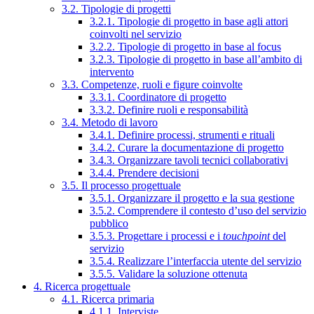
3.2. Tipologie di progetti
3.2.1. Tipologie di progetto in base agli attori
coinvolti nel servizio
3.2.2. Tipologie di progetto in base al focus
3.2.3. Tipologie di progetto in base all’ambito di
intervento
3.3. Competenze, ruoli e figure coinvolte
3.3.1. Coordinatore di progetto
3.3.2. Definire ruoli e responsabilità
3.4. Metodo di lavoro
3.4.1. Definire processi, strumenti e rituali
3.4.2. Curare la documentazione di progetto
3.4.3. Organizzare tavoli tecnici collaborativi
3.4.4. Prendere decisioni
3.5. Il processo progettuale
3.5.1. Organizzare il progetto e la sua gestione
3.5.2. Comprendere il contesto d’uso del servizio
pubblico
3.5.3. Progettare i processi e i
touchpoint
del
servizio
3.5.4. Realizzare l’interfaccia utente del servizio
3.5.5. Validare la soluzione ottenuta
4. Ricerca progettuale
4.1. Ricerca primaria
4.1.1. Interviste