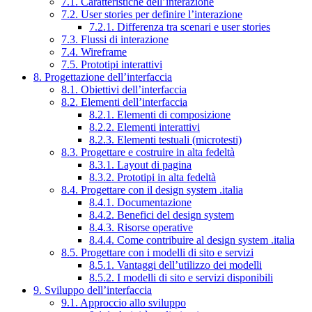
7.1. Caratteristiche dell’interazione
7.2. User stories per definire l’interazione
7.2.1. Differenza tra scenari e user stories
7.3. Flussi di interazione
7.4. Wireframe
7.5. Prototipi interattivi
8. Progettazione dell’interfaccia
8.1. Obiettivi dell’interfaccia
8.2. Elementi dell’interfaccia
8.2.1. Elementi di composizione
8.2.2. Elementi interattivi
8.2.3. Elementi testuali (microtesti)
8.3. Progettare e costruire in alta fedeltà
8.3.1. Layout di pagina
8.3.2. Prototipi in alta fedeltà
8.4. Progettare con il design system .italia
8.4.1. Documentazione
8.4.2. Benefici del design system
8.4.3. Risorse operative
8.4.4. Come contribuire al design system .italia
8.5. Progettare con i modelli di sito e servizi
8.5.1. Vantaggi dell’utilizzo dei modelli
8.5.2. I modelli di sito e servizi disponibili
9. Sviluppo dell’interfaccia
9.1. Approccio allo sviluppo