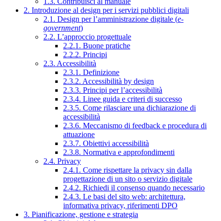
1.3. Contribuisci al manuale
2. Introduzione al design per i servizi pubblici digitali
2.1. Design per l’amministrazione digitale (
e-
government
)
2.2. L’approccio progettuale
2.2.1. Buone pratiche
2.2.2. Principi
2.3. Accessibilità
2.3.1. Definizione
2.3.2. Accessibilità by design
2.3.3. Principi per l’accessibilità
2.3.4. Linee guida e criteri di successo
2.3.5. Come rilasciare una dichiarazione di
accessibilità
2.3.6. Meccanismo di feedback e procedura di
attuazione
2.3.7. Obiettivi accessibilità
2.3.8. Normativa e approfondimenti
2.4. Privacy
2.4.1. Come rispettare la privacy sin dalla
progettazione di un sito o servizio digitale
2.4.2. Richiedi il consenso quando necessario
2.4.3. Le basi del sito web: architettura,
informativa privacy, riferimenti DPO
3. Pianificazione, gestione e strategia