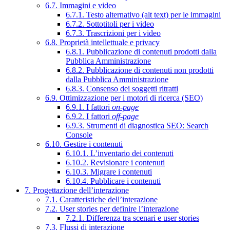
6.7. Immagini e video
6.7.1. Testo alternativo (alt text) per le immagini
6.7.2. Sottotitoli per i video
6.7.3. Trascrizioni per i video
6.8. Proprietà intellettuale e privacy
6.8.1. Pubblicazione di contenuti prodotti dalla
Pubblica Amministrazione
6.8.2. Pubblicazione di contenuti non prodotti
dalla Pubblica Amministrazione
6.8.3. Consenso dei soggetti ritratti
6.9. Ottimizzazione per i motori di ricerca (SEO)
6.9.1. I fattori
on-page
6.9.2. I fattori
off-page
6.9.3. Strumenti di diagnostica SEO: Search
Console
6.10. Gestire i contenuti
6.10.1. L’inventario dei contenuti
6.10.2. Revisionare i contenuti
6.10.3. Migrare i contenuti
6.10.4. Pubblicare i contenuti
7. Progettazione dell’interazione
7.1. Caratteristiche dell’interazione
7.2. User stories per definire l’interazione
7.2.1. Differenza tra scenari e user stories
7.3. Flussi di interazione