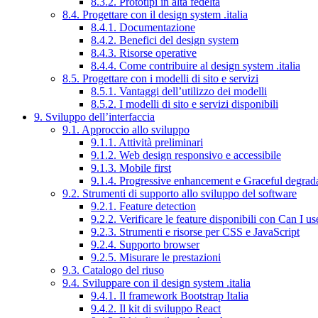
8.3.2. Prototipi in alta fedeltà
8.4. Progettare con il design system .italia
8.4.1. Documentazione
8.4.2. Benefici del design system
8.4.3. Risorse operative
8.4.4. Come contribuire al design system .italia
8.5. Progettare con i modelli di sito e servizi
8.5.1. Vantaggi dell’utilizzo dei modelli
8.5.2. I modelli di sito e servizi disponibili
9. Sviluppo dell’interfaccia
9.1. Approccio allo sviluppo
9.1.1. Attività preliminari
9.1.2. Web design responsivo e accessibile
9.1.3. Mobile first
9.1.4. Progressive enhancement e Graceful degrad
9.2. Strumenti di supporto allo sviluppo del software
9.2.1. Feature detection
9.2.2. Verificare le feature disponibili con Can I us
9.2.3. Strumenti e risorse per CSS e JavaScript
9.2.4. Supporto browser
9.2.5. Misurare le prestazioni
9.3. Catalogo del riuso
9.4. Sviluppare con il design system .italia
9.4.1. Il framework Bootstrap Italia
9.4.2. Il kit di sviluppo React