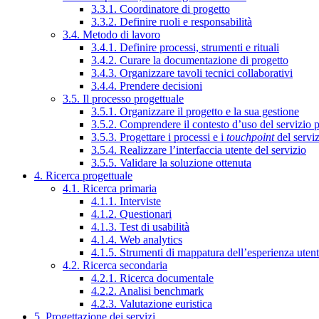
3.3.1. Coordinatore di progetto
3.3.2. Definire ruoli e responsabilità
3.4. Metodo di lavoro
3.4.1. Definire processi, strumenti e rituali
3.4.2. Curare la documentazione di progetto
3.4.3. Organizzare tavoli tecnici collaborativi
3.4.4. Prendere decisioni
3.5. Il processo progettuale
3.5.1. Organizzare il progetto e la sua gestione
3.5.2. Comprendere il contesto d’uso del servizio 
3.5.3. Progettare i processi e i
touchpoint
del servi
3.5.4. Realizzare l’interfaccia utente del servizio
3.5.5. Validare la soluzione ottenuta
4. Ricerca progettuale
4.1. Ricerca primaria
4.1.1. Interviste
4.1.2. Questionari
4.1.3. Test di usabilità
4.1.4. Web analytics
4.1.5. Strumenti di mappatura dell’esperienza uten
4.2. Ricerca secondaria
4.2.1. Ricerca documentale
4.2.2. Analisi benchmark
4.2.3. Valutazione euristica
5. Progettazione dei servizi