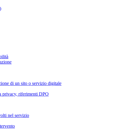
)
ilità
azione
ione di un sito o servizio digitale
va privacy, riferimenti DPO
olti nel servizio
ntervento