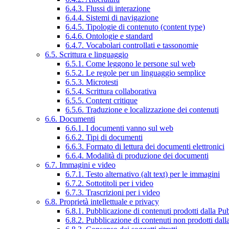
6.4.3. Flussi di interazione
6.4.4. Sistemi di navigazione
6.4.5. Tipologie di contenuto (content type)
6.4.6. Ontologie e standard
6.4.7. Vocabolari controllati e tassonomie
6.5. Scrittura e linguaggio
6.5.1. Come leggono le persone sul web
6.5.2. Le regole per un linguaggio semplice
6.5.3. Microtesti
6.5.4. Scrittura collaborativa
6.5.5. Content critique
6.5.6. Traduzione e localizzazione dei contenuti
6.6. Documenti
6.6.1. I documenti vanno sul web
6.6.2. Tipi di documenti
6.6.3. Formato di lettura dei documenti elettronici
6.6.4. Modalità di produzione dei documenti
6.7. Immagini e video
6.7.1. Testo alternativo (alt text) per le immagini
6.7.2. Sottotitoli per i video
6.7.3. Trascrizioni per i video
6.8. Proprietà intellettuale e privacy
6.8.1. Pubblicazione di contenuti prodotti dalla P
6.8.2. Pubblicazione di contenuti non prodotti dal