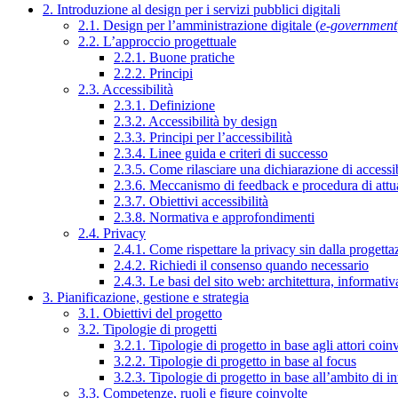
2. Introduzione al design per i servizi pubblici digitali
2.1. Design per l’amministrazione digitale (
e-government
2.2. L’approccio progettuale
2.2.1. Buone pratiche
2.2.2. Principi
2.3. Accessibilità
2.3.1. Definizione
2.3.2. Accessibilità by design
2.3.3. Principi per l’accessibilità
2.3.4. Linee guida e criteri di successo
2.3.5. Come rilasciare una dichiarazione di accessib
2.3.6. Meccanismo di feedback e procedura di attu
2.3.7. Obiettivi accessibilità
2.3.8. Normativa e approfondimenti
2.4. Privacy
2.4.1. Come rispettare la privacy sin dalla progettaz
2.4.2. Richiedi il consenso quando necessario
2.4.3. Le basi del sito web: architettura, informati
3. Pianificazione, gestione e strategia
3.1. Obiettivi del progetto
3.2. Tipologie di progetti
3.2.1. Tipologie di progetto in base agli attori coinv
3.2.2. Tipologie di progetto in base al focus
3.2.3. Tipologie di progetto in base all’ambito di i
3.3. Competenze, ruoli e figure coinvolte