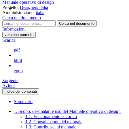
Manuale operativo di design
Progetto:
Designers Italia
Amministrazione:
italia
Cerca nel documento
Cerca nel documento
Informazioni
versione-corrente
Scarica
pdf
html
epub
Sorgente
Azioni
indice dei contenuti
Sommario
1. Scopo, destinatari e uso del Manuale operativo di design
1.1. Versionamento e storico
1.2. Consultazione del manuale
1.3. Contribuisci al manuale