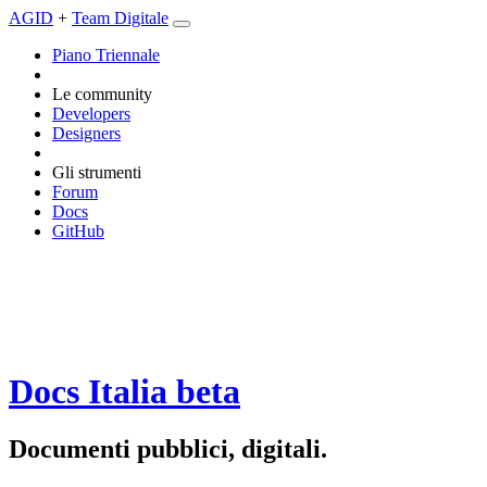
AGID
+
Team Digitale
Piano Triennale
Le community
Developers
Designers
Gli strumenti
Forum
Docs
GitHub
Docs Italia
beta
Documenti pubblici, digitali.