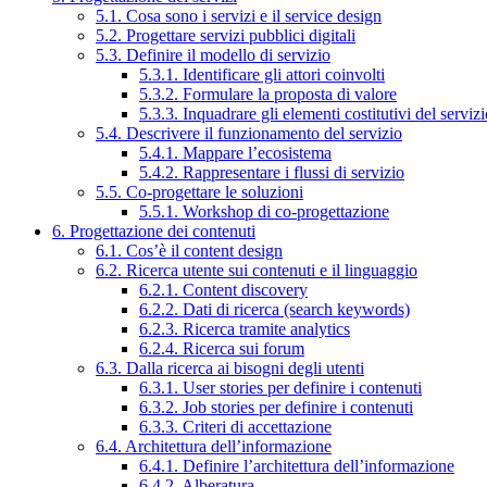
5.1. Cosa sono i servizi e il service design
5.2. Progettare servizi pubblici digitali
5.3. Definire il modello di servizio
5.3.1. Identificare gli attori coinvolti
5.3.2. Formulare la proposta di valore
5.3.3. Inquadrare gli elementi costitutivi del serviz
5.4. Descrivere il funzionamento del servizio
5.4.1. Mappare l’ecosistema
5.4.2. Rappresentare i flussi di servizio
5.5. Co-progettare le soluzioni
5.5.1. Workshop di co-progettazione
6. Progettazione dei contenuti
6.1. Cos’è il content design
6.2. Ricerca utente sui contenuti e il linguaggio
6.2.1. Content discovery
6.2.2. Dati di ricerca (search keywords)
6.2.3. Ricerca tramite analytics
6.2.4. Ricerca sui forum
6.3. Dalla ricerca ai bisogni degli utenti
6.3.1. User stories per definire i contenuti
6.3.2. Job stories per definire i contenuti
6.3.3. Criteri di accettazione
6.4. Architettura dell’informazione
6.4.1. Definire l’architettura dell’informazione
6.4.2. Alberatura