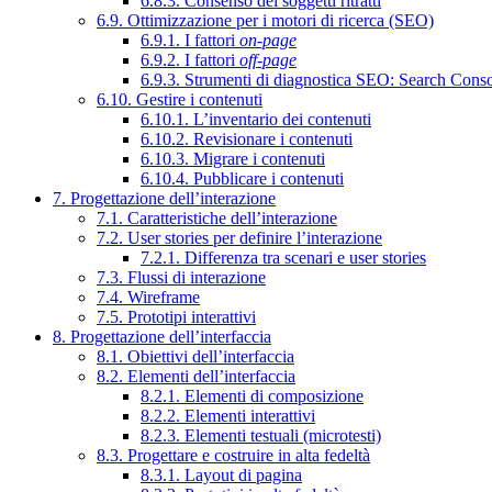
6.8.3. Consenso dei soggetti ritratti
6.9. Ottimizzazione per i motori di ricerca (SEO)
6.9.1. I fattori
on-page
6.9.2. I fattori
off-page
6.9.3. Strumenti di diagnostica SEO: Search Cons
6.10. Gestire i contenuti
6.10.1. L’inventario dei contenuti
6.10.2. Revisionare i contenuti
6.10.3. Migrare i contenuti
6.10.4. Pubblicare i contenuti
7. Progettazione dell’interazione
7.1. Caratteristiche dell’interazione
7.2. User stories per definire l’interazione
7.2.1. Differenza tra scenari e user stories
7.3. Flussi di interazione
7.4. Wireframe
7.5. Prototipi interattivi
8. Progettazione dell’interfaccia
8.1. Obiettivi dell’interfaccia
8.2. Elementi dell’interfaccia
8.2.1. Elementi di composizione
8.2.2. Elementi interattivi
8.2.3. Elementi testuali (microtesti)
8.3. Progettare e costruire in alta fedeltà
8.3.1. Layout di pagina