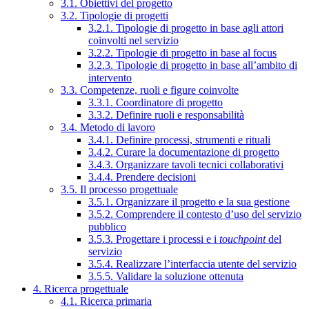
3.1. Obiettivi del progetto
3.2. Tipologie di progetti
3.2.1. Tipologie di progetto in base agli attori
coinvolti nel servizio
3.2.2. Tipologie di progetto in base al focus
3.2.3. Tipologie di progetto in base all’ambito di
intervento
3.3. Competenze, ruoli e figure coinvolte
3.3.1. Coordinatore di progetto
3.3.2. Definire ruoli e responsabilità
3.4. Metodo di lavoro
3.4.1. Definire processi, strumenti e rituali
3.4.2. Curare la documentazione di progetto
3.4.3. Organizzare tavoli tecnici collaborativi
3.4.4. Prendere decisioni
3.5. Il processo progettuale
3.5.1. Organizzare il progetto e la sua gestione
3.5.2. Comprendere il contesto d’uso del servizio
pubblico
3.5.3. Progettare i processi e i
touchpoint
del
servizio
3.5.4. Realizzare l’interfaccia utente del servizio
3.5.5. Validare la soluzione ottenuta
4. Ricerca progettuale
4.1. Ricerca primaria