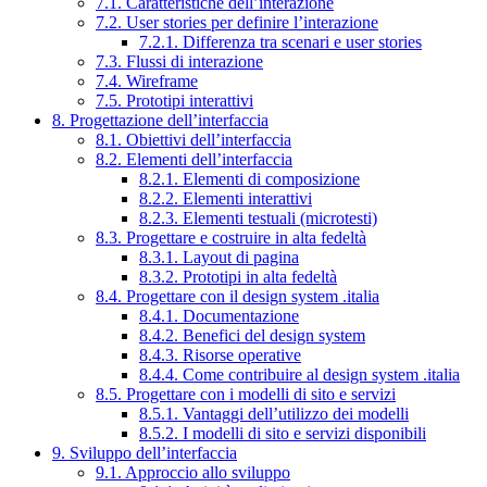
7.1. Caratteristiche dell’interazione
7.2. User stories per definire l’interazione
7.2.1. Differenza tra scenari e user stories
7.3. Flussi di interazione
7.4. Wireframe
7.5. Prototipi interattivi
8. Progettazione dell’interfaccia
8.1. Obiettivi dell’interfaccia
8.2. Elementi dell’interfaccia
8.2.1. Elementi di composizione
8.2.2. Elementi interattivi
8.2.3. Elementi testuali (microtesti)
8.3. Progettare e costruire in alta fedeltà
8.3.1. Layout di pagina
8.3.2. Prototipi in alta fedeltà
8.4. Progettare con il design system .italia
8.4.1. Documentazione
8.4.2. Benefici del design system
8.4.3. Risorse operative
8.4.4. Come contribuire al design system .italia
8.5. Progettare con i modelli di sito e servizi
8.5.1. Vantaggi dell’utilizzo dei modelli
8.5.2. I modelli di sito e servizi disponibili
9. Sviluppo dell’interfaccia
9.1. Approccio allo sviluppo