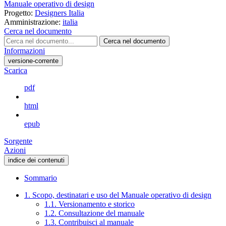
Manuale operativo di design
Progetto:
Designers Italia
Amministrazione:
italia
Cerca nel documento
Cerca nel documento
Informazioni
versione-corrente
Scarica
pdf
html
epub
Sorgente
Azioni
indice dei contenuti
Sommario
1. Scopo, destinatari e uso del Manuale operativo di design
1.1. Versionamento e storico
1.2. Consultazione del manuale
1.3. Contribuisci al manuale