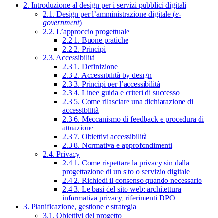
2. Introduzione al design per i servizi pubblici digitali
2.1. Design per l’amministrazione digitale (
e-
government
)
2.2. L’approccio progettuale
2.2.1. Buone pratiche
2.2.2. Principi
2.3. Accessibilità
2.3.1. Definizione
2.3.2. Accessibilità by design
2.3.3. Principi per l’accessibilità
2.3.4. Linee guida e criteri di successo
2.3.5. Come rilasciare una dichiarazione di
accessibilità
2.3.6. Meccanismo di feedback e procedura di
attuazione
2.3.7. Obiettivi accessibilità
2.3.8. Normativa e approfondimenti
2.4. Privacy
2.4.1. Come rispettare la privacy sin dalla
progettazione di un sito o servizio digitale
2.4.2. Richiedi il consenso quando necessario
2.4.3. Le basi del sito web: architettura,
informativa privacy, riferimenti DPO
3. Pianificazione, gestione e strategia
3.1. Obiettivi del progetto