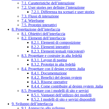
7.1. Caratteristiche dell’interazione
7.2. User stories per definire l’interazione
7.2.1. Differenza tra scenari e user stories
7.3. Flussi di interazione
7.4. Wireframe
7.5. Prototipi interattivi
8. Progettazione dell’interfaccia
8.1. Obiettivi dell’interfaccia
8.2. Elementi dell’interfaccia
8.2.1. Elementi di composizione
8.2.2. Elementi interattivi
8.2.3. Elementi testuali (microtesti)
8.3. Progettare e costruire in alta fedeltà
8.3.1. Layout di pagina
8.3.2. Prototipi in alta fedeltà
8.4. Progettare con il design system .italia
8.4.1. Documentazione
8.4.2. Benefici del design system
8.4.3. Risorse operative
8.4.4. Come contribuire al design system .italia
8.5. Progettare con i modelli di sito e servizi
8.5.1. Vantaggi dell’utilizzo dei modelli
8.5.2. I modelli di sito e servizi disponibili
9. Sviluppo dell’interfaccia
9.1. Approccio allo sviluppo