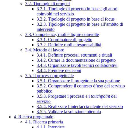
3.2. Tipologie di progetti
3.2.1. Tipologie di progetto in base agli attori
coinvolti nel servizio
3.2.2. Tipologie di progetto in base al focus
3.2.3. Tipologie di progetto in base all’ambito di
intervento
3.3. Competenze, ruoli e figure coinvolte
3.3.1. Coordinatore di progetto
3.3.2. Definire ruoli e responsabilità
3.4. Metodo di lavoro
3.4.1. Definire processi, strumenti e rituali
3.4.2. Curare la documentazione di progetto
3.4.3. Organizzare tavoli tecnici collaborativi
3.4.4. Prendere decisioni
3.5. Il processo progettuale
3.5.1. Organizzare il progetto e la sua gestione
3.5.2. Comprendere il contesto d’uso del servizio
pubblico
3.5.3. Progettare i processi e i
touchpoint
del
servizio
3.5.4. Realizzare l’interfaccia utente del servizio
3.5.5. Validare la soluzione ottenuta
4. Ricerca progettuale
4.1. Ricerca primaria
4.1.1. Interviste