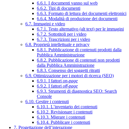
6.6.1. I documenti vanno sul web
6.6.2. Tipi di documenti
6.6.3. Formato di lettura dei documenti elettronici
6.6.4. Modalità di produzione dei documenti
6.7. Immagini e video
6.7.1. Testo alternativo (alt text) per le immagini
6.7.2. Sottotitoli per i video
6.7.3. Trascrizioni per i video
6.8. Proprietà intellettuale e privacy
6.8.1. Pubblicazione di contenuti prodotti dalla
Pubblica Amministrazione
6.8.2. Pubblicazione di contenuti non prodotti
dalla Pubblica Amministrazione
6.8.3. Consenso dei soggetti ritratti
6.9. Ottimizzazione per i motori di ricerca (SEO)
6.9.1. I fattori
on-page
6.9.2. I fattori
off-page
6.9.3. Strumenti di diagnostica SEO: Search
Console
6.10. Gestire i contenuti
6.10.1. L’inventario dei contenuti
6.10.2. Revisionare i contenuti
6.10.3. Migrare i contenuti
6.10.4. Pubblicare i contenuti
7. Progettazione dell’interazione