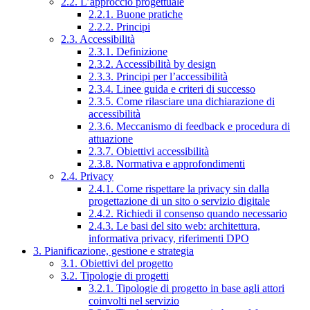
2.2. L’approccio progettuale
2.2.1. Buone pratiche
2.2.2. Principi
2.3. Accessibilità
2.3.1. Definizione
2.3.2. Accessibilità by design
2.3.3. Principi per l’accessibilità
2.3.4. Linee guida e criteri di successo
2.3.5. Come rilasciare una dichiarazione di
accessibilità
2.3.6. Meccanismo di feedback e procedura di
attuazione
2.3.7. Obiettivi accessibilità
2.3.8. Normativa e approfondimenti
2.4. Privacy
2.4.1. Come rispettare la privacy sin dalla
progettazione di un sito o servizio digitale
2.4.2. Richiedi il consenso quando necessario
2.4.3. Le basi del sito web: architettura,
informativa privacy, riferimenti DPO
3. Pianificazione, gestione e strategia
3.1. Obiettivi del progetto
3.2. Tipologie di progetti
3.2.1. Tipologie di progetto in base agli attori
coinvolti nel servizio