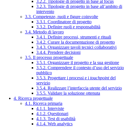
3.2.2. Tipologie di progetto in base al focus
3.2.3. Tipologie di progetto in base all’ambito di
intervento
3.3. Competenze, ruoli e figure coinvolte
3.3.1. Coordinatore di progetto
3.3.2. Definire ruoli e responsabilità
3.4. Metodo di lavoro
3.4.1. Definire processi, strumenti e rituali
3.4.2. Curare la documentazione di progetto
3.4.3. Organizzare tavoli tecnici collaborativi
3.4.4. Prendere decisioni
3.5. Il processo progettuale
3.5.1. Organizzare il progetto e la sua gestione
3.5.2. Comprendere il contesto d’uso del servizio
pubblico
3.5.3. Progettare i processi e i
touchpoint
del
servizio
3.5.4. Realizzare l’interfaccia utente del servizio
3.5.5. Validare la soluzione ottenuta
4. Ricerca progettuale
4.1. Ricerca primaria
4.1.1. Interviste
4.1.2. Questionari
4.1.3. Test di usabilità
4.1.4. Web analytics