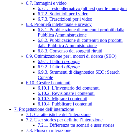
6.7. Immagini e video
6.7.1. Testo alternativo (alt text) per le immagini
6.7.2. Sottotitoli per i video
6.7.3. Trascrizioni per i video
6.8. Proprietà intellettuale e privacy
6.8.1. Pubblicazione di contenuti prodotti dalla
Pubblica Amministrazione
6.8.2. Pubblicazione di contenuti non prodotti
dalla Pubblica Amministrazione
6.8.3. Consenso dei soggetti ritratti
6.9. Ottimizzazione per i motori di ricerca (SEO)
6.9.1. I fattori
on-page
6.9.2. I fattori
off-page
6.9.3. Strumenti di diagnostica SEO: Search
Console
6.10. Gestire i contenuti
6.10.1. L’inventario dei contenuti
6.10.2. Revisionare i contenuti
6.10.3. Migrare i contenuti
6.10.4. Pubblicare i contenuti
7. Progettazione dell’interazione
7.1. Caratteristiche dell’interazione
7.2. User stories per definire l’interazione
7.2.1. Differenza tra scenari e user stories
7.3. Flussi di interazione