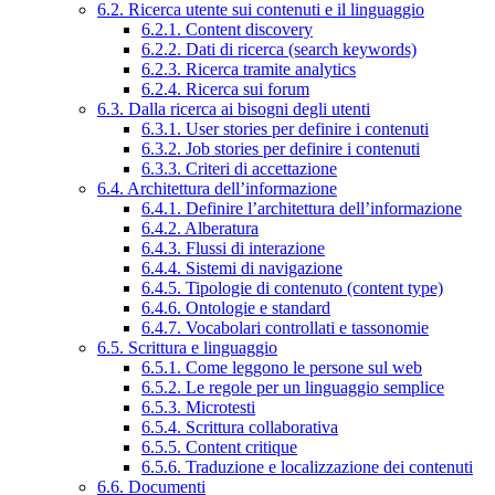
6.2. Ricerca utente sui contenuti e il linguaggio
6.2.1. Content discovery
6.2.2. Dati di ricerca (search keywords)
6.2.3. Ricerca tramite analytics
6.2.4. Ricerca sui forum
6.3. Dalla ricerca ai bisogni degli utenti
6.3.1. User stories per definire i contenuti
6.3.2. Job stories per definire i contenuti
6.3.3. Criteri di accettazione
6.4. Architettura dell’informazione
6.4.1. Definire l’architettura dell’informazione
6.4.2. Alberatura
6.4.3. Flussi di interazione
6.4.4. Sistemi di navigazione
6.4.5. Tipologie di contenuto (content type)
6.4.6. Ontologie e standard
6.4.7. Vocabolari controllati e tassonomie
6.5. Scrittura e linguaggio
6.5.1. Come leggono le persone sul web
6.5.2. Le regole per un linguaggio semplice
6.5.3. Microtesti
6.5.4. Scrittura collaborativa
6.5.5. Content critique
6.5.6. Traduzione e localizzazione dei contenuti
6.6. Documenti