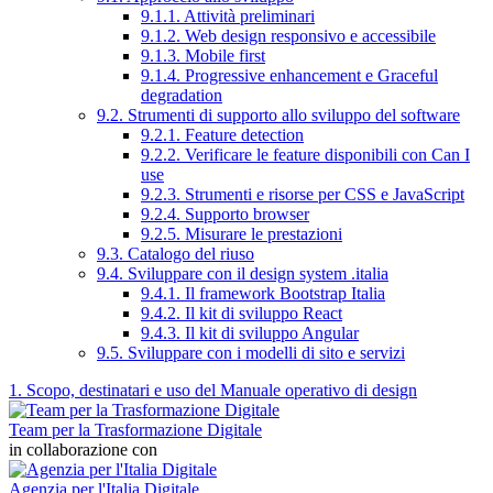
9.1.1. Attività preliminari
9.1.2. Web design responsivo e accessibile
9.1.3. Mobile first
9.1.4. Progressive enhancement e Graceful
degradation
9.2. Strumenti di supporto allo sviluppo del software
9.2.1. Feature detection
9.2.2. Verificare le feature disponibili con Can I
use
9.2.3. Strumenti e risorse per CSS e JavaScript
9.2.4. Supporto browser
9.2.5. Misurare le prestazioni
9.3. Catalogo del riuso
9.4. Sviluppare con il design system .italia
9.4.1. Il framework Bootstrap Italia
9.4.2. Il kit di sviluppo React
9.4.3. Il kit di sviluppo Angular
9.5. Sviluppare con i modelli di sito e servizi
1. Scopo, destinatari e uso del Manuale operativo di design
Team per la Trasformazione Digitale
in collaborazione con
Agenzia per l'Italia Digitale