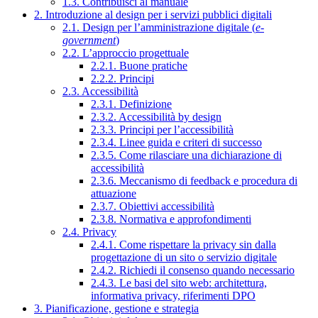
1.3. Contribuisci al manuale
2. Introduzione al design per i servizi pubblici digitali
2.1. Design per l’amministrazione digitale (
e-
government
)
2.2. L’approccio progettuale
2.2.1. Buone pratiche
2.2.2. Principi
2.3. Accessibilità
2.3.1. Definizione
2.3.2. Accessibilità by design
2.3.3. Principi per l’accessibilità
2.3.4. Linee guida e criteri di successo
2.3.5. Come rilasciare una dichiarazione di
accessibilità
2.3.6. Meccanismo di feedback e procedura di
attuazione
2.3.7. Obiettivi accessibilità
2.3.8. Normativa e approfondimenti
2.4. Privacy
2.4.1. Come rispettare la privacy sin dalla
progettazione di un sito o servizio digitale
2.4.2. Richiedi il consenso quando necessario
2.4.3. Le basi del sito web: architettura,
informativa privacy, riferimenti DPO
3. Pianificazione, gestione e strategia