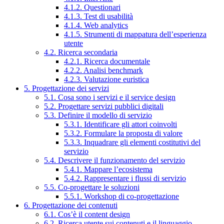
4.1.2. Questionari
4.1.3. Test di usabilità
4.1.4. Web analytics
4.1.5. Strumenti di mappatura dell’esperienza
utente
4.2. Ricerca secondaria
4.2.1. Ricerca documentale
4.2.2. Analisi benchmark
4.2.3. Valutazione euristica
5. Progettazione dei servizi
5.1. Cosa sono i servizi e il service design
5.2. Progettare servizi pubblici digitali
5.3. Definire il modello di servizio
5.3.1. Identificare gli attori coinvolti
5.3.2. Formulare la proposta di valore
5.3.3. Inquadrare gli elementi costitutivi del
servizio
5.4. Descrivere il funzionamento del servizio
5.4.1. Mappare l’ecosistema
5.4.2. Rappresentare i flussi di servizio
5.5. Co-progettare le soluzioni
5.5.1. Workshop di co-progettazione
6. Progettazione dei contenuti
6.1. Cos’è il content design
6.2. Ricerca utente sui contenuti e il linguaggio