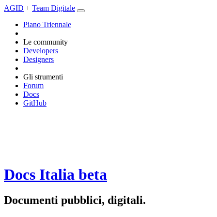
AGID
+
Team Digitale
Piano Triennale
Le community
Developers
Designers
Gli strumenti
Forum
Docs
GitHub
Docs Italia
beta
Documenti pubblici, digitali.