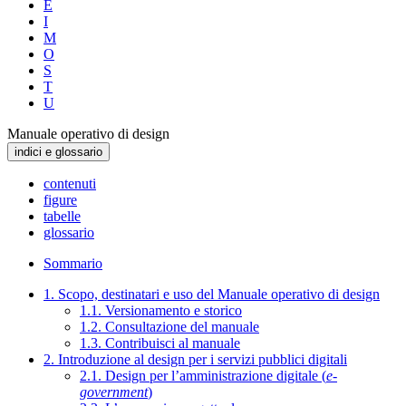
E
I
M
O
S
T
U
Manuale operativo di design
indici e glossario
contenuti
figure
tabelle
glossario
Sommario
1. Scopo, destinatari e uso del Manuale operativo di design
1.1. Versionamento e storico
1.2. Consultazione del manuale
1.3. Contribuisci al manuale
2. Introduzione al design per i servizi pubblici digitali
2.1. Design per l’amministrazione digitale (
e-
government
)