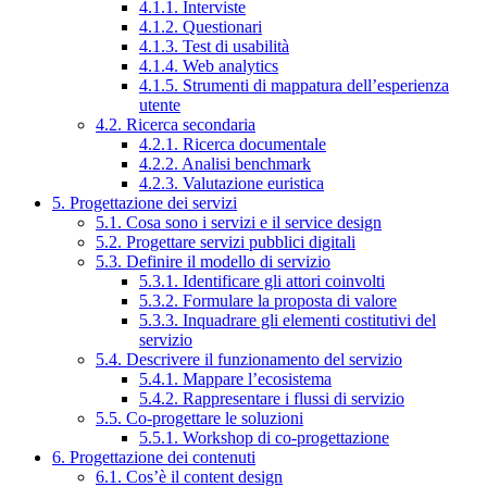
4.1.1. Interviste
4.1.2. Questionari
4.1.3. Test di usabilità
4.1.4. Web analytics
4.1.5. Strumenti di mappatura dell’esperienza
utente
4.2. Ricerca secondaria
4.2.1. Ricerca documentale
4.2.2. Analisi benchmark
4.2.3. Valutazione euristica
5. Progettazione dei servizi
5.1. Cosa sono i servizi e il service design
5.2. Progettare servizi pubblici digitali
5.3. Definire il modello di servizio
5.3.1. Identificare gli attori coinvolti
5.3.2. Formulare la proposta di valore
5.3.3. Inquadrare gli elementi costitutivi del
servizio
5.4. Descrivere il funzionamento del servizio
5.4.1. Mappare l’ecosistema
5.4.2. Rappresentare i flussi di servizio
5.5. Co-progettare le soluzioni
5.5.1. Workshop di co-progettazione
6. Progettazione dei contenuti
6.1. Cos’è il content design