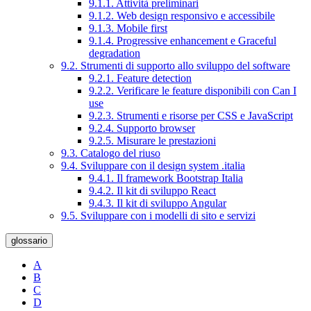
9.1.1. Attività preliminari
9.1.2. Web design responsivo e accessibile
9.1.3. Mobile first
9.1.4. Progressive enhancement e Graceful
degradation
9.2. Strumenti di supporto allo sviluppo del software
9.2.1. Feature detection
9.2.2. Verificare le feature disponibili con Can I
use
9.2.3. Strumenti e risorse per CSS e JavaScript
9.2.4. Supporto browser
9.2.5. Misurare le prestazioni
9.3. Catalogo del riuso
9.4. Sviluppare con il design system .italia
9.4.1. Il framework Bootstrap Italia
9.4.2. Il kit di sviluppo React
9.4.3. Il kit di sviluppo Angular
9.5. Sviluppare con i modelli di sito e servizi
glossario
A
B
C
D