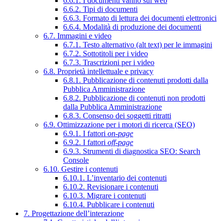
6.6.1. I documenti vanno sul web
6.6.2. Tipi di documenti
6.6.3. Formato di lettura dei documenti elettronici
6.6.4. Modalità di produzione dei documenti
6.7. Immagini e video
6.7.1. Testo alternativo (alt text) per le immagini
6.7.2. Sottotitoli per i video
6.7.3. Trascrizioni per i video
6.8. Proprietà intellettuale e privacy
6.8.1. Pubblicazione di contenuti prodotti dalla
Pubblica Amministrazione
6.8.2. Pubblicazione di contenuti non prodotti
dalla Pubblica Amministrazione
6.8.3. Consenso dei soggetti ritratti
6.9. Ottimizzazione per i motori di ricerca (SEO)
6.9.1. I fattori
on-page
6.9.2. I fattori
off-page
6.9.3. Strumenti di diagnostica SEO: Search
Console
6.10. Gestire i contenuti
6.10.1. L’inventario dei contenuti
6.10.2. Revisionare i contenuti
6.10.3. Migrare i contenuti
6.10.4. Pubblicare i contenuti
7. Progettazione dell’interazione