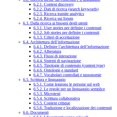
6.2.1. Content discovery
6.2.2. Dati di ricerca (search keywords)
6.2.3. Ricerca tramite analytics
6.2.4. Ricerca sui forum
6.3. Dalla ricerca ai bisogni degli utenti
6.3.1. User stories per definire i contenuti
6.3.2. Job stories per definire i contenuti
6.3.3. Criteri di accettazione
6.4. Architettura dell’informazione
6.4.1. Definire l’architettura dell’informazione
6.4.2. Alberatura
6.4.3. Flussi di interazione
6.4.4. Sistemi di navigazione
6.4.5. Tipologie di contenuto (content type)
6.4.6. Ontologie e standard
6.4.7. Vocabolari controllati e tassonomie
6.5. Scrittura e linguaggio
6.5.1. Come leggono le persone sul web
6.5.2. Le regole per un linguaggio semplice
6.5.3. Microtesti
6.5.4. Scrittura collaborativa
6.5.5. Content critique
6.5.6. Traduzione e localizzazione dei contenuti
6.6. Documenti