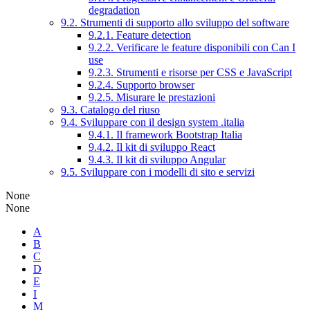
degradation
9.2. Strumenti di supporto allo sviluppo del software
9.2.1. Feature detection
9.2.2. Verificare le feature disponibili con Can I
use
9.2.3. Strumenti e risorse per CSS e JavaScript
9.2.4. Supporto browser
9.2.5. Misurare le prestazioni
9.3. Catalogo del riuso
9.4. Sviluppare con il design system .italia
9.4.1. Il framework Bootstrap Italia
9.4.2. Il kit di sviluppo React
9.4.3. Il kit di sviluppo Angular
9.5. Sviluppare con i modelli di sito e servizi
None
None
A
B
C
D
E
I
M