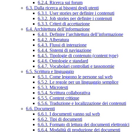
6.2.4. Ricerca sui forum
6.3. Dalla ricerca ai bisogni degli utenti
6.3.1. User stories per definire i contenuti
6.3.2. Job stories per definire i contenuti
6.3.3. Criteri di accettazione
6.4. Architettura dell’informazione
6.4.1. Definire l’architettura dell’informazione
6.4.2. Alberatura
6.4.3. Flussi di interazione
6.4.4. Sistemi di navigazione
6.4.5. Tipologie di contenuto (content type)
6.4.6. Ontologie e standard
6.4.7. Vocabolari controllati e tassonomie
6.5. Scrittura e linguaggio
6.5.1. Come leggono le persone sul web
6.5.2. Le regole per un linguaggio semplice
6.5.3. Microtesti
6.5.4. Scrittura collaborativa
6.5.5. Content critique
6.5.6. Traduzione e localizzazione dei contenuti
6.6. Documenti
6.6.1. I documenti vanno sul web
6.6.2. Tipi di documenti
6.6.3. Formato di lettura dei documenti elettronici
6.6.4. Modalità di produzione dei documenti