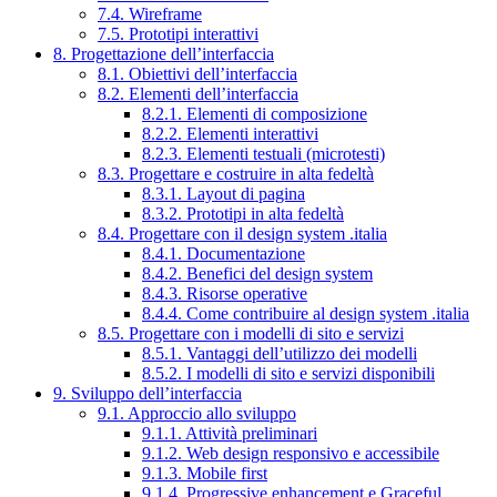
7.4. Wireframe
7.5. Prototipi interattivi
8. Progettazione dell’interfaccia
8.1. Obiettivi dell’interfaccia
8.2. Elementi dell’interfaccia
8.2.1. Elementi di composizione
8.2.2. Elementi interattivi
8.2.3. Elementi testuali (microtesti)
8.3. Progettare e costruire in alta fedeltà
8.3.1. Layout di pagina
8.3.2. Prototipi in alta fedeltà
8.4. Progettare con il design system .italia
8.4.1. Documentazione
8.4.2. Benefici del design system
8.4.3. Risorse operative
8.4.4. Come contribuire al design system .italia
8.5. Progettare con i modelli di sito e servizi
8.5.1. Vantaggi dell’utilizzo dei modelli
8.5.2. I modelli di sito e servizi disponibili
9. Sviluppo dell’interfaccia
9.1. Approccio allo sviluppo
9.1.1. Attività preliminari
9.1.2. Web design responsivo e accessibile
9.1.3. Mobile first
9.1.4. Progressive enhancement e Graceful