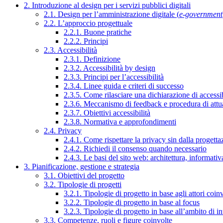
2. Introduzione al design per i servizi pubblici digitali
2.1. Design per l’amministrazione digitale (
e-government
2.2. L’approccio progettuale
2.2.1. Buone pratiche
2.2.2. Principi
2.3. Accessibilità
2.3.1. Definizione
2.3.2. Accessibilità by design
2.3.3. Principi per l’accessibilità
2.3.4. Linee guida e criteri di successo
2.3.5. Come rilasciare una dichiarazione di accessib
2.3.6. Meccanismo di feedback e procedura di attu
2.3.7. Obiettivi accessibilità
2.3.8. Normativa e approfondimenti
2.4. Privacy
2.4.1. Come rispettare la privacy sin dalla progettaz
2.4.2. Richiedi il consenso quando necessario
2.4.3. Le basi del sito web: architettura, informati
3. Pianificazione, gestione e strategia
3.1. Obiettivi del progetto
3.2. Tipologie di progetti
3.2.1. Tipologie di progetto in base agli attori coinv
3.2.2. Tipologie di progetto in base al focus
3.2.3. Tipologie di progetto in base all’ambito di i
3.3. Competenze, ruoli e figure coinvolte