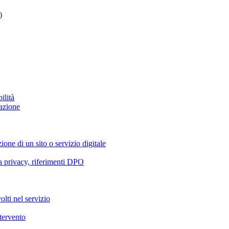
)
ilità
azione
ione di un sito o servizio digitale
va privacy, riferimenti DPO
olti nel servizio
ntervento