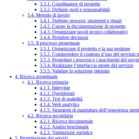
3.3.1. Coordinatore di progetto
3.3.2. Definire ruoli e responsabilità
3.4. Metodo di lavoro
3.4.1. Definire processi, strumenti e rituali
3.4.2. Curare la documentazione di progetto
3.4.3. Organizzare tavoli tecnici collaborativi
3.4.4. Prendere decisioni
3.5. Il processo progettuale
3.5.1. Organizzare il progetto e la sua gestione
3.5.2. Comprendere il contesto d’uso del servizio 
3.5.3. Progettare i processi e i
touchpoint
del servi
3.5.4. Realizzare l’interfaccia utente del servizio
3.5.5. Validare la soluzione ottenuta
4. Ricerca progettuale
4.1. Ricerca primaria
4.1.1. Interviste
4.1.2. Questionari
4.1.3. Test di usabilità
4.1.4. Web analytics
4.1.5. Strumenti di mappatura dell’esperienza uten
4.2. Ricerca secondaria
4.2.1. Ricerca documentale
4.2.2. Analisi benchmark
4.2.3. Valutazione euristica
5. Progettazione dei servizi