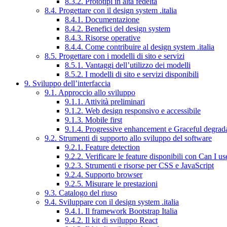
8.3.2. Prototipi in alta fedeltà
8.4. Progettare con il design system .italia
8.4.1. Documentazione
8.4.2. Benefici del design system
8.4.3. Risorse operative
8.4.4. Come contribuire al design system .italia
8.5. Progettare con i modelli di sito e servizi
8.5.1. Vantaggi dell’utilizzo dei modelli
8.5.2. I modelli di sito e servizi disponibili
9. Sviluppo dell’interfaccia
9.1. Approccio allo sviluppo
9.1.1. Attività preliminari
9.1.2. Web design responsivo e accessibile
9.1.3. Mobile first
9.1.4. Progressive enhancement e Graceful degrad
9.2. Strumenti di supporto allo sviluppo del software
9.2.1. Feature detection
9.2.2. Verificare le feature disponibili con Can I us
9.2.3. Strumenti e risorse per CSS e JavaScript
9.2.4. Supporto browser
9.2.5. Misurare le prestazioni
9.3. Catalogo del riuso
9.4. Sviluppare con il design system .italia
9.4.1. Il framework Bootstrap Italia
9.4.2. Il kit di sviluppo React