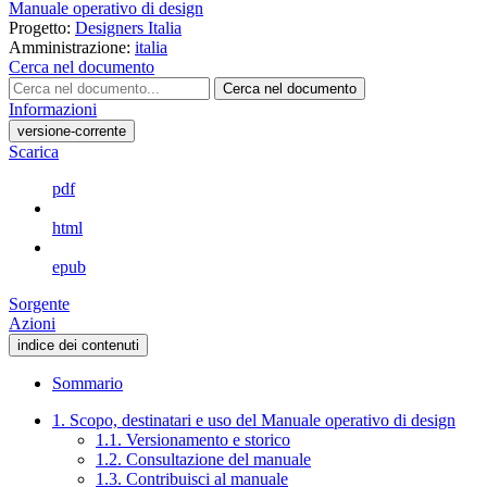
Manuale operativo di design
Progetto:
Designers Italia
Amministrazione:
italia
Cerca nel documento
Cerca nel documento
Informazioni
versione-corrente
Scarica
pdf
html
epub
Sorgente
Azioni
indice dei contenuti
Sommario
1. Scopo, destinatari e uso del Manuale operativo di design
1.1. Versionamento e storico
1.2. Consultazione del manuale
1.3. Contribuisci al manuale