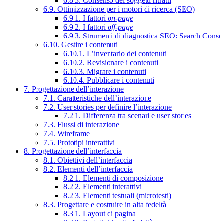
6.8.3. Consenso dei soggetti ritratti
6.9. Ottimizzazione per i motori di ricerca (SEO)
6.9.1. I fattori
on-page
6.9.2. I fattori
off-page
6.9.3. Strumenti di diagnostica SEO: Search Cons
6.10. Gestire i contenuti
6.10.1. L’inventario dei contenuti
6.10.2. Revisionare i contenuti
6.10.3. Migrare i contenuti
6.10.4. Pubblicare i contenuti
7. Progettazione dell’interazione
7.1. Caratteristiche dell’interazione
7.2. User stories per definire l’interazione
7.2.1. Differenza tra scenari e user stories
7.3. Flussi di interazione
7.4. Wireframe
7.5. Prototipi interattivi
8. Progettazione dell’interfaccia
8.1. Obiettivi dell’interfaccia
8.2. Elementi dell’interfaccia
8.2.1. Elementi di composizione
8.2.2. Elementi interattivi
8.2.3. Elementi testuali (microtesti)
8.3. Progettare e costruire in alta fedeltà
8.3.1. Layout di pagina