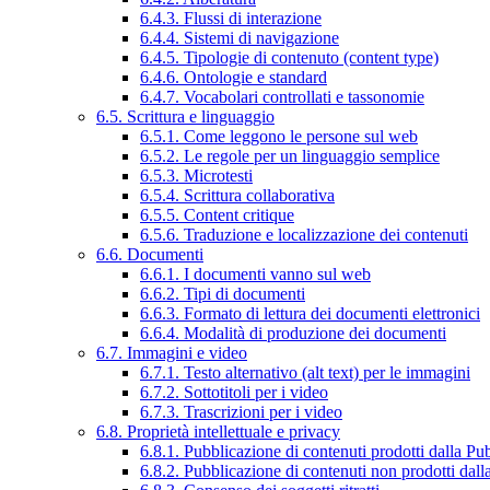
6.4.3. Flussi di interazione
6.4.4. Sistemi di navigazione
6.4.5. Tipologie di contenuto (content type)
6.4.6. Ontologie e standard
6.4.7. Vocabolari controllati e tassonomie
6.5. Scrittura e linguaggio
6.5.1. Come leggono le persone sul web
6.5.2. Le regole per un linguaggio semplice
6.5.3. Microtesti
6.5.4. Scrittura collaborativa
6.5.5. Content critique
6.5.6. Traduzione e localizzazione dei contenuti
6.6. Documenti
6.6.1. I documenti vanno sul web
6.6.2. Tipi di documenti
6.6.3. Formato di lettura dei documenti elettronici
6.6.4. Modalità di produzione dei documenti
6.7. Immagini e video
6.7.1. Testo alternativo (alt text) per le immagini
6.7.2. Sottotitoli per i video
6.7.3. Trascrizioni per i video
6.8. Proprietà intellettuale e privacy
6.8.1. Pubblicazione di contenuti prodotti dalla P
6.8.2. Pubblicazione di contenuti non prodotti dal