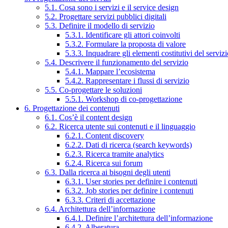
5.1. Cosa sono i servizi e il service design
5.2. Progettare servizi pubblici digitali
5.3. Definire il modello di servizio
5.3.1. Identificare gli attori coinvolti
5.3.2. Formulare la proposta di valore
5.3.3. Inquadrare gli elementi costitutivi del serviz
5.4. Descrivere il funzionamento del servizio
5.4.1. Mappare l’ecosistema
5.4.2. Rappresentare i flussi di servizio
5.5. Co-progettare le soluzioni
5.5.1. Workshop di co-progettazione
6. Progettazione dei contenuti
6.1. Cos’è il content design
6.2. Ricerca utente sui contenuti e il linguaggio
6.2.1. Content discovery
6.2.2. Dati di ricerca (search keywords)
6.2.3. Ricerca tramite analytics
6.2.4. Ricerca sui forum
6.3. Dalla ricerca ai bisogni degli utenti
6.3.1. User stories per definire i contenuti
6.3.2. Job stories per definire i contenuti
6.3.3. Criteri di accettazione
6.4. Architettura dell’informazione
6.4.1. Definire l’architettura dell’informazione
6.4.2. Alberatura