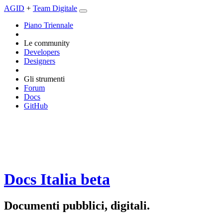
AGID
+
Team Digitale
Piano Triennale
Le community
Developers
Designers
Gli strumenti
Forum
Docs
GitHub
Docs Italia
beta
Documenti pubblici, digitali.