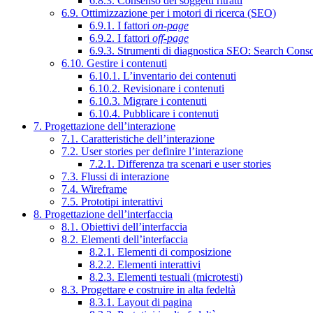
6.8.3. Consenso dei soggetti ritratti
6.9. Ottimizzazione per i motori di ricerca (SEO)
6.9.1. I fattori
on-page
6.9.2. I fattori
off-page
6.9.3. Strumenti di diagnostica SEO: Search Cons
6.10. Gestire i contenuti
6.10.1. L’inventario dei contenuti
6.10.2. Revisionare i contenuti
6.10.3. Migrare i contenuti
6.10.4. Pubblicare i contenuti
7. Progettazione dell’interazione
7.1. Caratteristiche dell’interazione
7.2. User stories per definire l’interazione
7.2.1. Differenza tra scenari e user stories
7.3. Flussi di interazione
7.4. Wireframe
7.5. Prototipi interattivi
8. Progettazione dell’interfaccia
8.1. Obiettivi dell’interfaccia
8.2. Elementi dell’interfaccia
8.2.1. Elementi di composizione
8.2.2. Elementi interattivi
8.2.3. Elementi testuali (microtesti)
8.3. Progettare e costruire in alta fedeltà
8.3.1. Layout di pagina