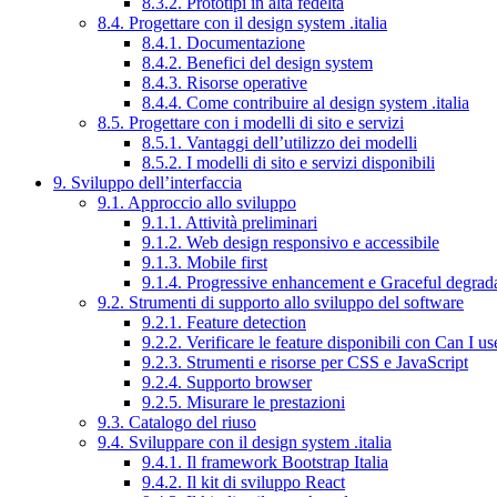
8.3.2. Prototipi in alta fedeltà
8.4. Progettare con il design system .italia
8.4.1. Documentazione
8.4.2. Benefici del design system
8.4.3. Risorse operative
8.4.4. Come contribuire al design system .italia
8.5. Progettare con i modelli di sito e servizi
8.5.1. Vantaggi dell’utilizzo dei modelli
8.5.2. I modelli di sito e servizi disponibili
9. Sviluppo dell’interfaccia
9.1. Approccio allo sviluppo
9.1.1. Attività preliminari
9.1.2. Web design responsivo e accessibile
9.1.3. Mobile first
9.1.4. Progressive enhancement e Graceful degrad
9.2. Strumenti di supporto allo sviluppo del software
9.2.1. Feature detection
9.2.2. Verificare le feature disponibili con Can I us
9.2.3. Strumenti e risorse per CSS e JavaScript
9.2.4. Supporto browser
9.2.5. Misurare le prestazioni
9.3. Catalogo del riuso
9.4. Sviluppare con il design system .italia
9.4.1. Il framework Bootstrap Italia
9.4.2. Il kit di sviluppo React