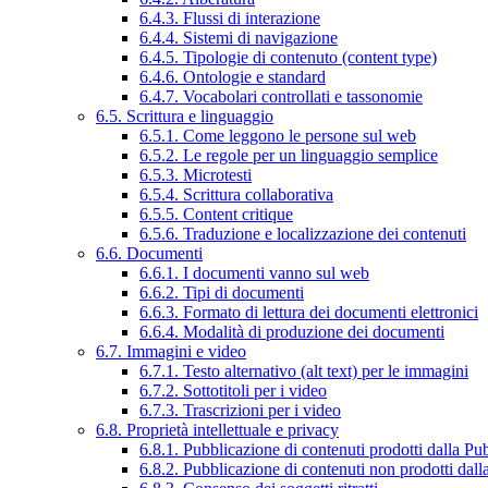
6.4.3. Flussi di interazione
6.4.4. Sistemi di navigazione
6.4.5. Tipologie di contenuto (content type)
6.4.6. Ontologie e standard
6.4.7. Vocabolari controllati e tassonomie
6.5. Scrittura e linguaggio
6.5.1. Come leggono le persone sul web
6.5.2. Le regole per un linguaggio semplice
6.5.3. Microtesti
6.5.4. Scrittura collaborativa
6.5.5. Content critique
6.5.6. Traduzione e localizzazione dei contenuti
6.6. Documenti
6.6.1. I documenti vanno sul web
6.6.2. Tipi di documenti
6.6.3. Formato di lettura dei documenti elettronici
6.6.4. Modalità di produzione dei documenti
6.7. Immagini e video
6.7.1. Testo alternativo (alt text) per le immagini
6.7.2. Sottotitoli per i video
6.7.3. Trascrizioni per i video
6.8. Proprietà intellettuale e privacy
6.8.1. Pubblicazione di contenuti prodotti dalla P
6.8.2. Pubblicazione di contenuti non prodotti dal