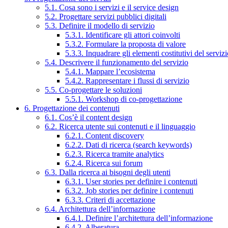
5.1. Cosa sono i servizi e il service design
5.2. Progettare servizi pubblici digitali
5.3. Definire il modello di servizio
5.3.1. Identificare gli attori coinvolti
5.3.2. Formulare la proposta di valore
5.3.3. Inquadrare gli elementi costitutivi del serviz
5.4. Descrivere il funzionamento del servizio
5.4.1. Mappare l’ecosistema
5.4.2. Rappresentare i flussi di servizio
5.5. Co-progettare le soluzioni
5.5.1. Workshop di co-progettazione
6. Progettazione dei contenuti
6.1. Cos’è il content design
6.2. Ricerca utente sui contenuti e il linguaggio
6.2.1. Content discovery
6.2.2. Dati di ricerca (search keywords)
6.2.3. Ricerca tramite analytics
6.2.4. Ricerca sui forum
6.3. Dalla ricerca ai bisogni degli utenti
6.3.1. User stories per definire i contenuti
6.3.2. Job stories per definire i contenuti
6.3.3. Criteri di accettazione
6.4. Architettura dell’informazione
6.4.1. Definire l’architettura dell’informazione
6.4.2. Alberatura