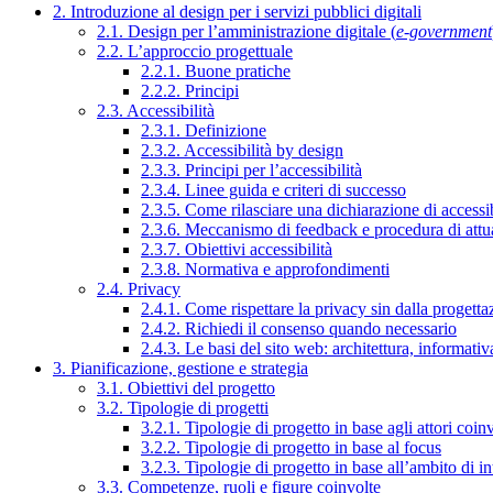
2. Introduzione al design per i servizi pubblici digitali
2.1. Design per l’amministrazione digitale (
e-government
2.2. L’approccio progettuale
2.2.1. Buone pratiche
2.2.2. Principi
2.3. Accessibilità
2.3.1. Definizione
2.3.2. Accessibilità by design
2.3.3. Principi per l’accessibilità
2.3.4. Linee guida e criteri di successo
2.3.5. Come rilasciare una dichiarazione di accessib
2.3.6. Meccanismo di feedback e procedura di attu
2.3.7. Obiettivi accessibilità
2.3.8. Normativa e approfondimenti
2.4. Privacy
2.4.1. Come rispettare la privacy sin dalla progettaz
2.4.2. Richiedi il consenso quando necessario
2.4.3. Le basi del sito web: architettura, informati
3. Pianificazione, gestione e strategia
3.1. Obiettivi del progetto
3.2. Tipologie di progetti
3.2.1. Tipologie di progetto in base agli attori coinv
3.2.2. Tipologie di progetto in base al focus
3.2.3. Tipologie di progetto in base all’ambito di i
3.3. Competenze, ruoli e figure coinvolte