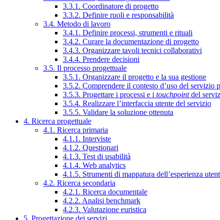
3.3.1. Coordinatore di progetto
3.3.2. Definire ruoli e responsabilità
3.4. Metodo di lavoro
3.4.1. Definire processi, strumenti e rituali
3.4.2. Curare la documentazione di progetto
3.4.3. Organizzare tavoli tecnici collaborativi
3.4.4. Prendere decisioni
3.5. Il processo progettuale
3.5.1. Organizzare il progetto e la sua gestione
3.5.2. Comprendere il contesto d’uso del servizio 
3.5.3. Progettare i processi e i
touchpoint
del servi
3.5.4. Realizzare l’interfaccia utente del servizio
3.5.5. Validare la soluzione ottenuta
4. Ricerca progettuale
4.1. Ricerca primaria
4.1.1. Interviste
4.1.2. Questionari
4.1.3. Test di usabilità
4.1.4. Web analytics
4.1.5. Strumenti di mappatura dell’esperienza uten
4.2. Ricerca secondaria
4.2.1. Ricerca documentale
4.2.2. Analisi benchmark
4.2.3. Valutazione euristica
5. Progettazione dei servizi