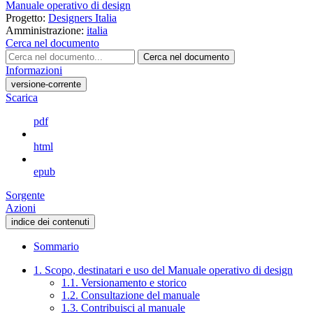
Manuale operativo di design
Progetto:
Designers Italia
Amministrazione:
italia
Cerca nel documento
Cerca nel documento
Informazioni
versione-corrente
Scarica
pdf
html
epub
Sorgente
Azioni
indice dei contenuti
Sommario
1. Scopo, destinatari e uso del Manuale operativo di design
1.1. Versionamento e storico
1.2. Consultazione del manuale
1.3. Contribuisci al manuale