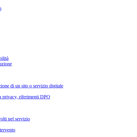
)
ilità
azione
ione di un sito o servizio digitale
va privacy, riferimenti DPO
olti nel servizio
ntervento