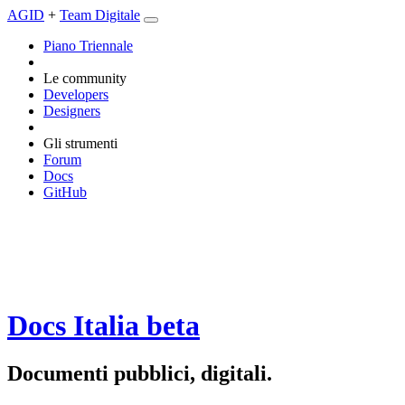
AGID
+
Team Digitale
Piano Triennale
Le community
Developers
Designers
Gli strumenti
Forum
Docs
GitHub
Docs Italia
beta
Documenti pubblici, digitali.