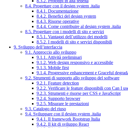
8.3.2. Prototipi in alta fedeltà
8.4. Progettare con il design system .italia
8.4.1. Documentazione
8.4.2. Benefici del design system
8.4.3. Risorse operative
8.4.4. Come contribuire al design system .italia
8.5. Progettare con i modelli di sito e servizi
8.5.1. Vantaggi dell’utilizzo dei modelli
8.5.2. I modelli di sito e servizi disponibili
9. Sviluppo dell’interfaccia
9.1. Approccio allo sviluppo
9.1.1. Attività preliminari
9.1.2. Web design responsivo e accessibile
9.1.3. Mobile first
9.1.4. Progressive enhancement e Graceful degrad
9.2. Strumenti di supporto allo sviluppo del software
9.2.1. Feature detection
9.2.2. Verificare le feature disponibili con Can I us
9.2.3. Strumenti e risorse per CSS e JavaScript
9.2.4. Supporto browser
9.2.5. Misurare le prestazioni
9.3. Catalogo del riuso
9.4. Sviluppare con il design system .italia
9.4.1. Il framework Bootstrap Italia
9.4.2. Il kit di sviluppo React