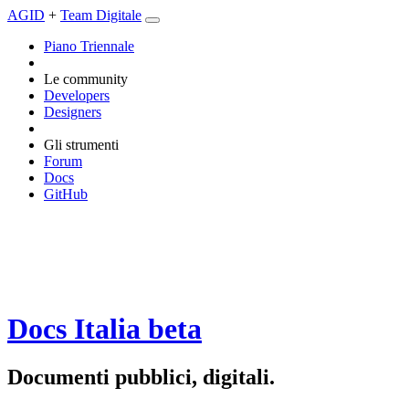
AGID
+
Team Digitale
Piano Triennale
Le community
Developers
Designers
Gli strumenti
Forum
Docs
GitHub
Docs Italia
beta
Documenti pubblici, digitali.