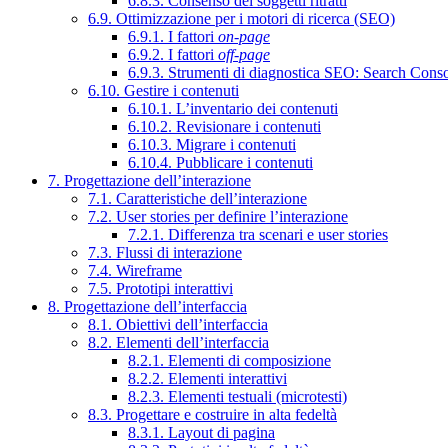
6.8.3. Consenso dei soggetti ritratti
6.9. Ottimizzazione per i motori di ricerca (SEO)
6.9.1. I fattori
on-page
6.9.2. I fattori
off-page
6.9.3. Strumenti di diagnostica SEO: Search Cons
6.10. Gestire i contenuti
6.10.1. L’inventario dei contenuti
6.10.2. Revisionare i contenuti
6.10.3. Migrare i contenuti
6.10.4. Pubblicare i contenuti
7. Progettazione dell’interazione
7.1. Caratteristiche dell’interazione
7.2. User stories per definire l’interazione
7.2.1. Differenza tra scenari e user stories
7.3. Flussi di interazione
7.4. Wireframe
7.5. Prototipi interattivi
8. Progettazione dell’interfaccia
8.1. Obiettivi dell’interfaccia
8.2. Elementi dell’interfaccia
8.2.1. Elementi di composizione
8.2.2. Elementi interattivi
8.2.3. Elementi testuali (microtesti)
8.3. Progettare e costruire in alta fedeltà
8.3.1. Layout di pagina