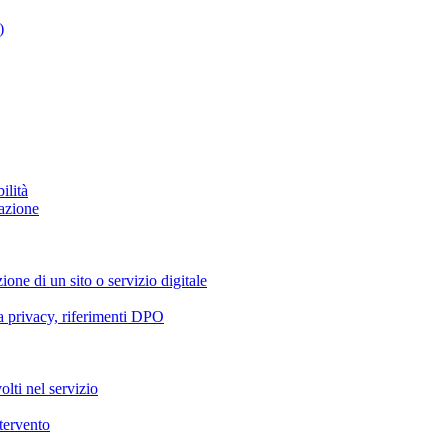
)
ilità
azione
ione di un sito o servizio digitale
va privacy, riferimenti DPO
olti nel servizio
ntervento