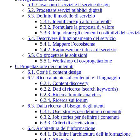
5.1. Cosa sono i servizi e il service design
5.2. Progettare servizi pubblici digitali
5.3. Definire il modello di servizio
5.3.1. Identificare gli attori coinvolti
5.3.2. Formulare la proposta di valore
5.3.3. Inquadrare gli elementi costitutivi del serviz
5.4. Descrivere il funzionamento del servizio
5.4.1. Mappare l’ecosistema
5.4.2. Rappresentare i flussi di servizio
5.5. Co-progettare le soluzioni
5.5.1. Workshop di co-progettazione
6. Progettazione dei contenuti
6.1. Cos’è il content design
6.2. Ricerca utente sui contenuti e il linguaggio
6.2.1. Content discovery
6.2.2. Dati di ricerca (search keywords)
6.2.3. Ricerca tramite analytics
6.2.4. Ricerca sui forum
6.3. Dalla ricerca ai bisogni degli utenti
6.3.1. User stories per definire i contenuti
6.3.2. Job stories per definire i contenuti
6.3.3. Criteri di accettazione
6.4. Architettura dell’informazione
6.4.1. Definire l’architettura dell’informazione
6.4.2. Alberatura