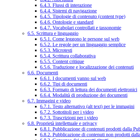
6.4.3. Flussi di interazione
6.4.4. Sistemi di navigazione
6.4.5. Tipologie di contenuto (content type)
6.4.6. Ontologie e standard
6.4.7. Vocabolari controllati e tassonomie
6.5. Scrittura e linguaggio
6.5.1. Come leggono le persone sul web
6.5.2. Le regole per un linguaggio semplice
6.5.3. Microtesti
6.5.4. Scrittura collaborativa
6.5.5. Content critique
6.5.6. Traduzione e localizzazione dei contenuti
6.6. Documenti
6.6.1. I documenti vanno sul web
6.6.2. Tipi di documenti
6.6.3. Formato di lettura dei documenti elettronici
6.6.4. Modalità di produzione dei documenti
6.7. Immagini e video
6.7.1. Testo alternativo (alt text) per le immagini
6.7.2. Sottotitoli per i video
6.7.3. Trascrizioni per i video
6.8. Proprietà intellettuale e privacy
6.8.1. Pubblicazione di contenuti prodotti dalla P
6.8.2. Pubblicazione di contenuti non prodotti dal