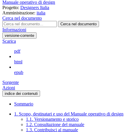
Manuale operativo di design
Progetto:
Designers Italia
Amministrazione:
italia
Cerca nel documento
Cerca nel documento
Informazioni
versione-corrente
Scarica
pdf
html
epub
Sorgente
Azioni
indice dei contenuti
Sommario
1. Scopo, destinatari e uso del Manuale operativo di design
1.1. Versionamento e storico
1.2. Consultazione del manuale
1.3. Contribuisci al manuale