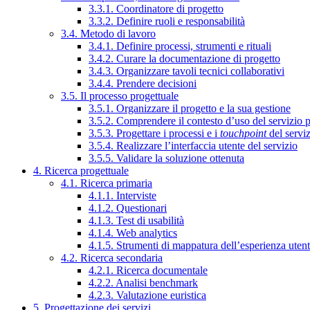
3.3.1. Coordinatore di progetto
3.3.2. Definire ruoli e responsabilità
3.4. Metodo di lavoro
3.4.1. Definire processi, strumenti e rituali
3.4.2. Curare la documentazione di progetto
3.4.3. Organizzare tavoli tecnici collaborativi
3.4.4. Prendere decisioni
3.5. Il processo progettuale
3.5.1. Organizzare il progetto e la sua gestione
3.5.2. Comprendere il contesto d’uso del servizio 
3.5.3. Progettare i processi e i
touchpoint
del servi
3.5.4. Realizzare l’interfaccia utente del servizio
3.5.5. Validare la soluzione ottenuta
4. Ricerca progettuale
4.1. Ricerca primaria
4.1.1. Interviste
4.1.2. Questionari
4.1.3. Test di usabilità
4.1.4. Web analytics
4.1.5. Strumenti di mappatura dell’esperienza uten
4.2. Ricerca secondaria
4.2.1. Ricerca documentale
4.2.2. Analisi benchmark
4.2.3. Valutazione euristica
5. Progettazione dei servizi