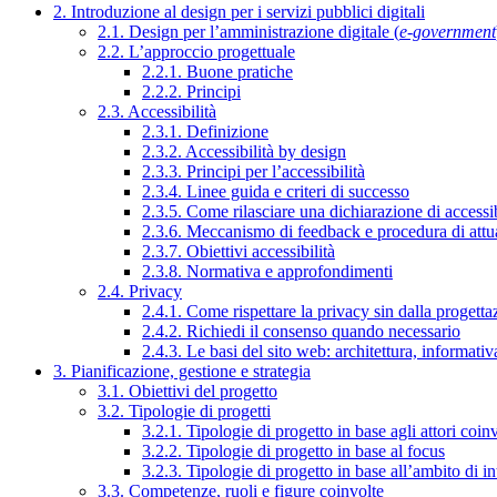
2. Introduzione al design per i servizi pubblici digitali
2.1. Design per l’amministrazione digitale (
e-government
2.2. L’approccio progettuale
2.2.1. Buone pratiche
2.2.2. Principi
2.3. Accessibilità
2.3.1. Definizione
2.3.2. Accessibilità by design
2.3.3. Principi per l’accessibilità
2.3.4. Linee guida e criteri di successo
2.3.5. Come rilasciare una dichiarazione di accessib
2.3.6. Meccanismo di feedback e procedura di attu
2.3.7. Obiettivi accessibilità
2.3.8. Normativa e approfondimenti
2.4. Privacy
2.4.1. Come rispettare la privacy sin dalla progettaz
2.4.2. Richiedi il consenso quando necessario
2.4.3. Le basi del sito web: architettura, informati
3. Pianificazione, gestione e strategia
3.1. Obiettivi del progetto
3.2. Tipologie di progetti
3.2.1. Tipologie di progetto in base agli attori coinv
3.2.2. Tipologie di progetto in base al focus
3.2.3. Tipologie di progetto in base all’ambito di i
3.3. Competenze, ruoli e figure coinvolte