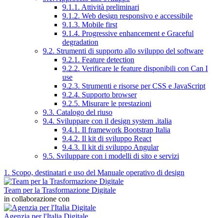
9.1.1. Attività preliminari
9.1.2. Web design responsivo e accessibile
9.1.3. Mobile first
9.1.4. Progressive enhancement e Graceful
degradation
9.2. Strumenti di supporto allo sviluppo del software
9.2.1. Feature detection
9.2.2. Verificare le feature disponibili con Can I
use
9.2.3. Strumenti e risorse per CSS e JavaScript
9.2.4. Supporto browser
9.2.5. Misurare le prestazioni
9.3. Catalogo del riuso
9.4. Sviluppare con il design system .italia
9.4.1. Il framework Bootstrap Italia
9.4.2. Il kit di sviluppo React
9.4.3. Il kit di sviluppo Angular
9.5. Sviluppare con i modelli di sito e servizi
1. Scopo, destinatari e uso del Manuale operativo di design
Team per la Trasformazione Digitale
in collaborazione con
Agenzia per l'Italia Digitale