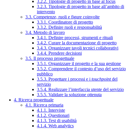
3.2.2. Tipologie di progetto in base al focus
3.2.3. Tipologie di progetto in base all’ambito di
intervento
3.3. Competenze, ruoli e figure coinvolte
3.3.1. Coordinatore di progetto
3.3.2. Definire ruoli e responsabilità
3.4. Metodo di lavoro
3.4.1. Definire processi, strumenti e rituali
3.4.2. Curare la documentazione di progetto
3.4.3. Organizzare tavoli tecnici collaborativi
3.4.4. Prendere decisioni
3.5. Il processo progettuale
3.5.1. Organizzare il progetto e la sua gestione
3.5.2. Comprendere il contesto d’uso del servizio
pubblico
3.5.3. Progettare i processi e i
touchpoint
del
servizio
3.5.4. Realizzare l’interfaccia utente del servizio
3.5.5. Validare la soluzione ottenuta
4. Ricerca progettuale
4.1. Ricerca primaria
4.1.1. Interviste
4.1.2. Questionari
4.1.3. Test di usabilità
4.1.4. Web analytics