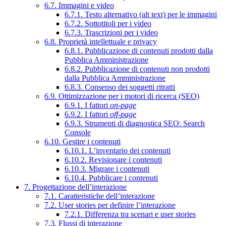
6.7. Immagini e video
6.7.1. Testo alternativo (alt text) per le immagini
6.7.2. Sottotitoli per i video
6.7.3. Trascrizioni per i video
6.8. Proprietà intellettuale e privacy
6.8.1. Pubblicazione di contenuti prodotti dalla
Pubblica Amministrazione
6.8.2. Pubblicazione di contenuti non prodotti
dalla Pubblica Amministrazione
6.8.3. Consenso dei soggetti ritratti
6.9. Ottimizzazione per i motori di ricerca (SEO)
6.9.1. I fattori
on-page
6.9.2. I fattori
off-page
6.9.3. Strumenti di diagnostica SEO: Search
Console
6.10. Gestire i contenuti
6.10.1. L’inventario dei contenuti
6.10.2. Revisionare i contenuti
6.10.3. Migrare i contenuti
6.10.4. Pubblicare i contenuti
7. Progettazione dell’interazione
7.1. Caratteristiche dell’interazione
7.2. User stories per definire l’interazione
7.2.1. Differenza tra scenari e user stories
7.3. Flussi di interazione