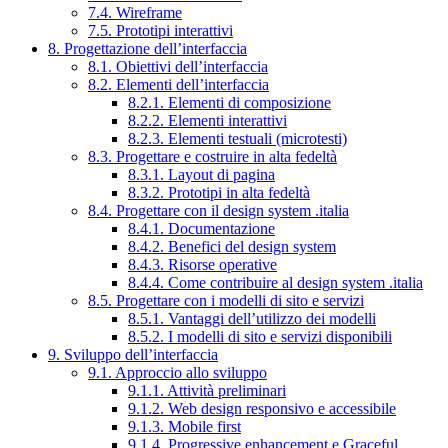
7.4. Wireframe
7.5. Prototipi interattivi
8. Progettazione dell’interfaccia
8.1. Obiettivi dell’interfaccia
8.2. Elementi dell’interfaccia
8.2.1. Elementi di composizione
8.2.2. Elementi interattivi
8.2.3. Elementi testuali (microtesti)
8.3. Progettare e costruire in alta fedeltà
8.3.1. Layout di pagina
8.3.2. Prototipi in alta fedeltà
8.4. Progettare con il design system .italia
8.4.1. Documentazione
8.4.2. Benefici del design system
8.4.3. Risorse operative
8.4.4. Come contribuire al design system .italia
8.5. Progettare con i modelli di sito e servizi
8.5.1. Vantaggi dell’utilizzo dei modelli
8.5.2. I modelli di sito e servizi disponibili
9. Sviluppo dell’interfaccia
9.1. Approccio allo sviluppo
9.1.1. Attività preliminari
9.1.2. Web design responsivo e accessibile
9.1.3. Mobile first
9.1.4. Progressive enhancement e Graceful