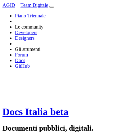
AGID
+
Team Digitale
Piano Triennale
Le community
Developers
Designers
Gli strumenti
Forum
Docs
GitHub
Docs Italia
beta
Documenti pubblici, digitali.