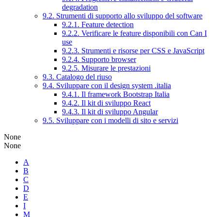
degradation
9.2. Strumenti di supporto allo sviluppo del software
9.2.1. Feature detection
9.2.2. Verificare le feature disponibili con Can I
use
9.2.3. Strumenti e risorse per CSS e JavaScript
9.2.4. Supporto browser
9.2.5. Misurare le prestazioni
9.3. Catalogo del riuso
9.4. Sviluppare con il design system .italia
9.4.1. Il framework Bootstrap Italia
9.4.2. Il kit di sviluppo React
9.4.3. Il kit di sviluppo Angular
9.5. Sviluppare con i modelli di sito e servizi
None
None
A
B
C
D
E
I
M