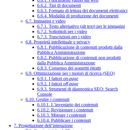
6.6.1. I documenti vanno sul web
6.6.2. Tipi di documenti
6.6.3. Formato di lettura dei documenti elettronici
6.6.4. Modalità di produzione dei documenti
6.7. Immagini e video
6.7.1. Testo alternativo (alt text) per le immagini
6.7.2. Sottotitoli per i video
6.7.3. Trascrizioni per i video
6.8. Proprietà intellettuale e privacy
6.8.1. Pubblicazione di contenuti prodotti dalla
Pubblica Amministrazione
6.8.2. Pubblicazione di contenuti non prodotti
dalla Pubblica Amministrazione
6.8.3. Consenso dei soggetti ritratti
6.9. Ottimizzazione per i motori di ricerca (SEO)
6.9.1. I fattori
on-page
6.9.2. I fattori
off-page
6.9.3. Strumenti di diagnostica SEO: Search
Console
6.10. Gestire i contenuti
6.10.1. L’inventario dei contenuti
6.10.2. Revisionare i contenuti
6.10.3. Migrare i contenuti
6.10.4. Pubblicare i contenuti
7. Progettazione dell’interazione