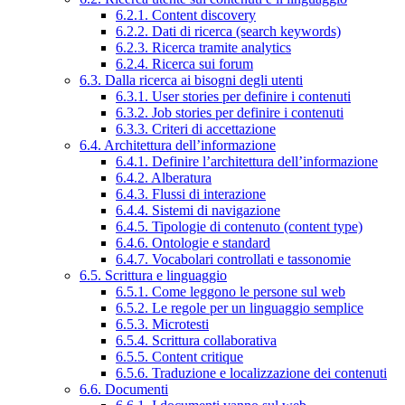
6.2.1. Content discovery
6.2.2. Dati di ricerca (search keywords)
6.2.3. Ricerca tramite analytics
6.2.4. Ricerca sui forum
6.3. Dalla ricerca ai bisogni degli utenti
6.3.1. User stories per definire i contenuti
6.3.2. Job stories per definire i contenuti
6.3.3. Criteri di accettazione
6.4. Architettura dell’informazione
6.4.1. Definire l’architettura dell’informazione
6.4.2. Alberatura
6.4.3. Flussi di interazione
6.4.4. Sistemi di navigazione
6.4.5. Tipologie di contenuto (content type)
6.4.6. Ontologie e standard
6.4.7. Vocabolari controllati e tassonomie
6.5. Scrittura e linguaggio
6.5.1. Come leggono le persone sul web
6.5.2. Le regole per un linguaggio semplice
6.5.3. Microtesti
6.5.4. Scrittura collaborativa
6.5.5. Content critique
6.5.6. Traduzione e localizzazione dei contenuti
6.6. Documenti