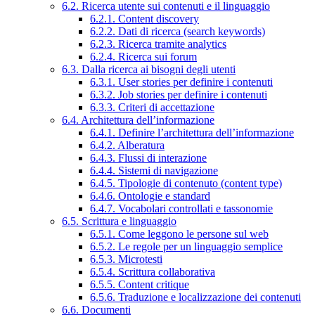
6.2. Ricerca utente sui contenuti e il linguaggio
6.2.1. Content discovery
6.2.2. Dati di ricerca (search keywords)
6.2.3. Ricerca tramite analytics
6.2.4. Ricerca sui forum
6.3. Dalla ricerca ai bisogni degli utenti
6.3.1. User stories per definire i contenuti
6.3.2. Job stories per definire i contenuti
6.3.3. Criteri di accettazione
6.4. Architettura dell’informazione
6.4.1. Definire l’architettura dell’informazione
6.4.2. Alberatura
6.4.3. Flussi di interazione
6.4.4. Sistemi di navigazione
6.4.5. Tipologie di contenuto (content type)
6.4.6. Ontologie e standard
6.4.7. Vocabolari controllati e tassonomie
6.5. Scrittura e linguaggio
6.5.1. Come leggono le persone sul web
6.5.2. Le regole per un linguaggio semplice
6.5.3. Microtesti
6.5.4. Scrittura collaborativa
6.5.5. Content critique
6.5.6. Traduzione e localizzazione dei contenuti
6.6. Documenti