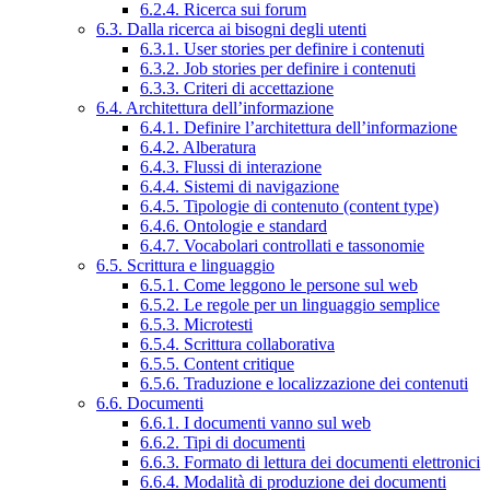
6.2.4. Ricerca sui forum
6.3. Dalla ricerca ai bisogni degli utenti
6.3.1. User stories per definire i contenuti
6.3.2. Job stories per definire i contenuti
6.3.3. Criteri di accettazione
6.4. Architettura dell’informazione
6.4.1. Definire l’architettura dell’informazione
6.4.2. Alberatura
6.4.3. Flussi di interazione
6.4.4. Sistemi di navigazione
6.4.5. Tipologie di contenuto (content type)
6.4.6. Ontologie e standard
6.4.7. Vocabolari controllati e tassonomie
6.5. Scrittura e linguaggio
6.5.1. Come leggono le persone sul web
6.5.2. Le regole per un linguaggio semplice
6.5.3. Microtesti
6.5.4. Scrittura collaborativa
6.5.5. Content critique
6.5.6. Traduzione e localizzazione dei contenuti
6.6. Documenti
6.6.1. I documenti vanno sul web
6.6.2. Tipi di documenti
6.6.3. Formato di lettura dei documenti elettronici
6.6.4. Modalità di produzione dei documenti