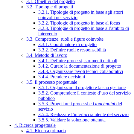
3.1. Obiettivi del progetto
3.2. Tipologie di progetti
3.2.1. Tipologie di progetto in base agli attori
coinvolti nel servizio
3.2.2. Tipologie di progetto in base al focus
3.2.3. Tipologie di progetto in base all’ambito di
intervento
3.3. Competenze, ruoli e figure coinvolte
3.3.1. Coordinatore di progetto
3.3.2. Definire ruoli e responsabilità
3.4. Metodo di lavoro
3.4.1. Definire processi, strumenti e rituali
3.4.2. Curare la documentazione di progetto
3.4.3. Organizzare tavoli tecnici collaborativi
3.4.4. Prendere decisioni
3.5. Il processo progettuale
3.5.1. Organizzare il progetto e la sua gestione
3.5.2. Comprendere il contesto d’uso del servizio
pubblico
3.5.3. Progettare i processi e i
touchpoint
del
servizio
3.5.4. Realizzare l’interfaccia utente del servizio
3.5.5. Validare la soluzione ottenuta
4. Ricerca progettuale
4.1. Ricerca primaria