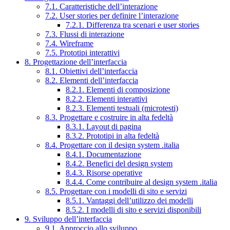
7.1. Caratteristiche dell’interazione
7.2. User stories per definire l’interazione
7.2.1. Differenza tra scenari e user stories
7.3. Flussi di interazione
7.4. Wireframe
7.5. Prototipi interattivi
8. Progettazione dell’interfaccia
8.1. Obiettivi dell’interfaccia
8.2. Elementi dell’interfaccia
8.2.1. Elementi di composizione
8.2.2. Elementi interattivi
8.2.3. Elementi testuali (microtesti)
8.3. Progettare e costruire in alta fedeltà
8.3.1. Layout di pagina
8.3.2. Prototipi in alta fedeltà
8.4. Progettare con il design system .italia
8.4.1. Documentazione
8.4.2. Benefici del design system
8.4.3. Risorse operative
8.4.4. Come contribuire al design system .italia
8.5. Progettare con i modelli di sito e servizi
8.5.1. Vantaggi dell’utilizzo dei modelli
8.5.2. I modelli di sito e servizi disponibili
9. Sviluppo dell’interfaccia
9.1. Approccio allo sviluppo