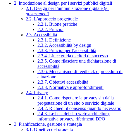
2. Introduzione al design per i servizi pubblici digitali
2.1. Design per l’amministrazione digitale (
e-
government
)
2.2. L’approccio progettuale
2.2.1. Buone pratiche
2.2.2. Principi
2.3. Accessibilità
2.3.1. Definizione
2.3.2. Accessibilità by design
2.3.3. Principi per l’accessibilità
2.3.4. Linee guida e criteri di successo
2.3.5. Come rilasciare una dichiarazione di
accessibilità
2.3.6. Meccanismo di feedback e procedura di
attuazione
2.3.7. Obiettivi accessibilità
2.3.8. Normativa e approfondimenti
2.4. Privacy
2.4.1. Come rispettare la privacy sin dalla
progettazione di un sito o servizio digitale
2.4.2. Richiedi il consenso quando necessario
2.4.3. Le basi del sito web: architettura,
informativa privacy, riferimenti DPO
3. Pianificazione, gestione e strategia
3.1. Obiettivi del progetto