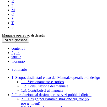
E
I
M
O
S
T
U
Manuale operativo di design
indici e glossario
contenuti
figure
tabelle
glossario
Sommario
1. Scopo, destinatari e uso del Manuale operativo di design
1.1. Versionamento e storico
1.2. Consultazione del manuale
1.3. Contribuisci al manuale
2. Introduzione al design per i servizi pubblici digitali
2.1. Design per l’amministrazione digitale (
e-
government
)