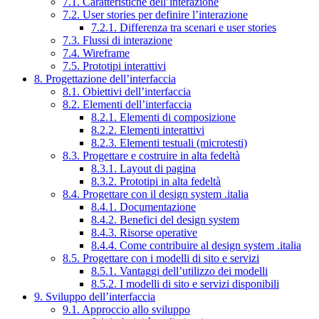
7.1. Caratteristiche dell’interazione
7.2. User stories per definire l’interazione
7.2.1. Differenza tra scenari e user stories
7.3. Flussi di interazione
7.4. Wireframe
7.5. Prototipi interattivi
8. Progettazione dell’interfaccia
8.1. Obiettivi dell’interfaccia
8.2. Elementi dell’interfaccia
8.2.1. Elementi di composizione
8.2.2. Elementi interattivi
8.2.3. Elementi testuali (microtesti)
8.3. Progettare e costruire in alta fedeltà
8.3.1. Layout di pagina
8.3.2. Prototipi in alta fedeltà
8.4. Progettare con il design system .italia
8.4.1. Documentazione
8.4.2. Benefici del design system
8.4.3. Risorse operative
8.4.4. Come contribuire al design system .italia
8.5. Progettare con i modelli di sito e servizi
8.5.1. Vantaggi dell’utilizzo dei modelli
8.5.2. I modelli di sito e servizi disponibili
9. Sviluppo dell’interfaccia
9.1. Approccio allo sviluppo