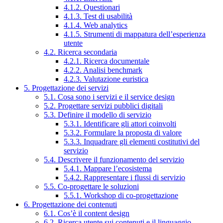
4.1.2. Questionari
4.1.3. Test di usabilità
4.1.4. Web analytics
4.1.5. Strumenti di mappatura dell’esperienza
utente
4.2. Ricerca secondaria
4.2.1. Ricerca documentale
4.2.2. Analisi benchmark
4.2.3. Valutazione euristica
5. Progettazione dei servizi
5.1. Cosa sono i servizi e il service design
5.2. Progettare servizi pubblici digitali
5.3. Definire il modello di servizio
5.3.1. Identificare gli attori coinvolti
5.3.2. Formulare la proposta di valore
5.3.3. Inquadrare gli elementi costitutivi del
servizio
5.4. Descrivere il funzionamento del servizio
5.4.1. Mappare l’ecosistema
5.4.2. Rappresentare i flussi di servizio
5.5. Co-progettare le soluzioni
5.5.1. Workshop di co-progettazione
6. Progettazione dei contenuti
6.1. Cos’è il content design
6.2. Ricerca utente sui contenuti e il linguaggio