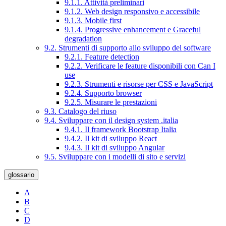
9.1.1. Attività preliminari
9.1.2. Web design responsivo e accessibile
9.1.3. Mobile first
9.1.4. Progressive enhancement e Graceful
degradation
9.2. Strumenti di supporto allo sviluppo del software
9.2.1. Feature detection
9.2.2. Verificare le feature disponibili con Can I
use
9.2.3. Strumenti e risorse per CSS e JavaScript
9.2.4. Supporto browser
9.2.5. Misurare le prestazioni
9.3. Catalogo del riuso
9.4. Sviluppare con il design system .italia
9.4.1. Il framework Bootstrap Italia
9.4.2. Il kit di sviluppo React
9.4.3. Il kit di sviluppo Angular
9.5. Sviluppare con i modelli di sito e servizi
glossario
A
B
C
D