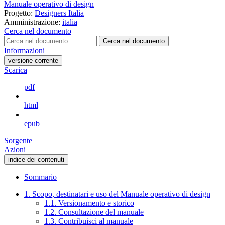
Manuale operativo di design
Progetto:
Designers Italia
Amministrazione:
italia
Cerca nel documento
Cerca nel documento
Informazioni
versione-corrente
Scarica
pdf
html
epub
Sorgente
Azioni
indice dei contenuti
Sommario
1. Scopo, destinatari e uso del Manuale operativo di design
1.1. Versionamento e storico
1.2. Consultazione del manuale
1.3. Contribuisci al manuale