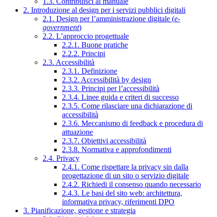
1.3. Contribuisci al manuale
2. Introduzione al design per i servizi pubblici digitali
2.1. Design per l’amministrazione digitale (
e-
government
)
2.2. L’approccio progettuale
2.2.1. Buone pratiche
2.2.2. Principi
2.3. Accessibilità
2.3.1. Definizione
2.3.2. Accessibilità by design
2.3.3. Principi per l’accessibilità
2.3.4. Linee guida e criteri di successo
2.3.5. Come rilasciare una dichiarazione di
accessibilità
2.3.6. Meccanismo di feedback e procedura di
attuazione
2.3.7. Obiettivi accessibilità
2.3.8. Normativa e approfondimenti
2.4. Privacy
2.4.1. Come rispettare la privacy sin dalla
progettazione di un sito o servizio digitale
2.4.2. Richiedi il consenso quando necessario
2.4.3. Le basi del sito web: architettura,
informativa privacy, riferimenti DPO
3. Pianificazione, gestione e strategia