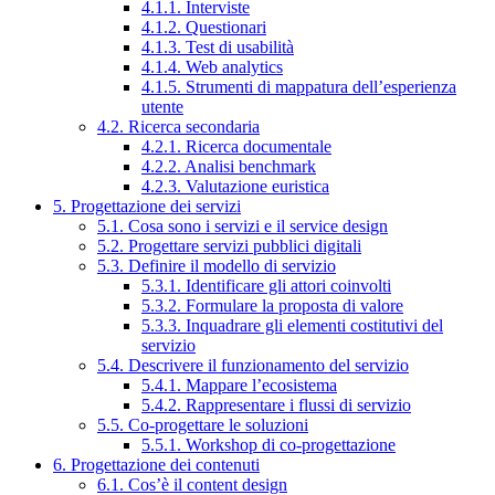
4.1.1. Interviste
4.1.2. Questionari
4.1.3. Test di usabilità
4.1.4. Web analytics
4.1.5. Strumenti di mappatura dell’esperienza
utente
4.2. Ricerca secondaria
4.2.1. Ricerca documentale
4.2.2. Analisi benchmark
4.2.3. Valutazione euristica
5. Progettazione dei servizi
5.1. Cosa sono i servizi e il service design
5.2. Progettare servizi pubblici digitali
5.3. Definire il modello di servizio
5.3.1. Identificare gli attori coinvolti
5.3.2. Formulare la proposta di valore
5.3.3. Inquadrare gli elementi costitutivi del
servizio
5.4. Descrivere il funzionamento del servizio
5.4.1. Mappare l’ecosistema
5.4.2. Rappresentare i flussi di servizio
5.5. Co-progettare le soluzioni
5.5.1. Workshop di co-progettazione
6. Progettazione dei contenuti
6.1. Cos’è il content design