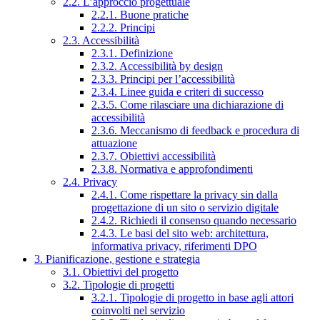
2.2. L’approccio progettuale
2.2.1. Buone pratiche
2.2.2. Principi
2.3. Accessibilità
2.3.1. Definizione
2.3.2. Accessibilità by design
2.3.3. Principi per l’accessibilità
2.3.4. Linee guida e criteri di successo
2.3.5. Come rilasciare una dichiarazione di
accessibilità
2.3.6. Meccanismo di feedback e procedura di
attuazione
2.3.7. Obiettivi accessibilità
2.3.8. Normativa e approfondimenti
2.4. Privacy
2.4.1. Come rispettare la privacy sin dalla
progettazione di un sito o servizio digitale
2.4.2. Richiedi il consenso quando necessario
2.4.3. Le basi del sito web: architettura,
informativa privacy, riferimenti DPO
3. Pianificazione, gestione e strategia
3.1. Obiettivi del progetto
3.2. Tipologie di progetti
3.2.1. Tipologie di progetto in base agli attori
coinvolti nel servizio