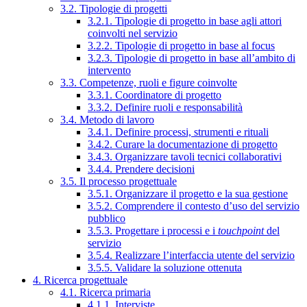
3.2. Tipologie di progetti
3.2.1. Tipologie di progetto in base agli attori
coinvolti nel servizio
3.2.2. Tipologie di progetto in base al focus
3.2.3. Tipologie di progetto in base all’ambito di
intervento
3.3. Competenze, ruoli e figure coinvolte
3.3.1. Coordinatore di progetto
3.3.2. Definire ruoli e responsabilità
3.4. Metodo di lavoro
3.4.1. Definire processi, strumenti e rituali
3.4.2. Curare la documentazione di progetto
3.4.3. Organizzare tavoli tecnici collaborativi
3.4.4. Prendere decisioni
3.5. Il processo progettuale
3.5.1. Organizzare il progetto e la sua gestione
3.5.2. Comprendere il contesto d’uso del servizio
pubblico
3.5.3. Progettare i processi e i
touchpoint
del
servizio
3.5.4. Realizzare l’interfaccia utente del servizio
3.5.5. Validare la soluzione ottenuta
4. Ricerca progettuale
4.1. Ricerca primaria
4.1.1. Interviste