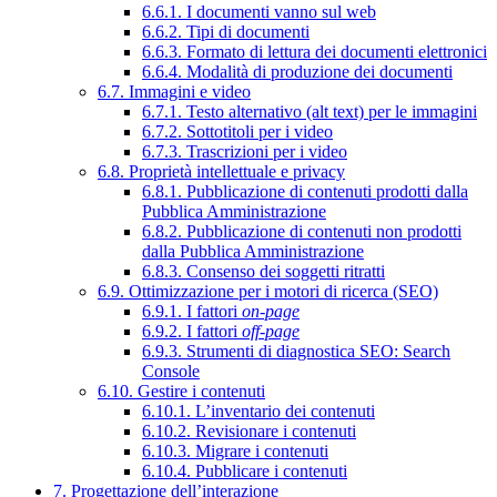
6.6.1. I documenti vanno sul web
6.6.2. Tipi di documenti
6.6.3. Formato di lettura dei documenti elettronici
6.6.4. Modalità di produzione dei documenti
6.7. Immagini e video
6.7.1. Testo alternativo (alt text) per le immagini
6.7.2. Sottotitoli per i video
6.7.3. Trascrizioni per i video
6.8. Proprietà intellettuale e privacy
6.8.1. Pubblicazione di contenuti prodotti dalla
Pubblica Amministrazione
6.8.2. Pubblicazione di contenuti non prodotti
dalla Pubblica Amministrazione
6.8.3. Consenso dei soggetti ritratti
6.9. Ottimizzazione per i motori di ricerca (SEO)
6.9.1. I fattori
on-page
6.9.2. I fattori
off-page
6.9.3. Strumenti di diagnostica SEO: Search
Console
6.10. Gestire i contenuti
6.10.1. L’inventario dei contenuti
6.10.2. Revisionare i contenuti
6.10.3. Migrare i contenuti
6.10.4. Pubblicare i contenuti
7. Progettazione dell’interazione