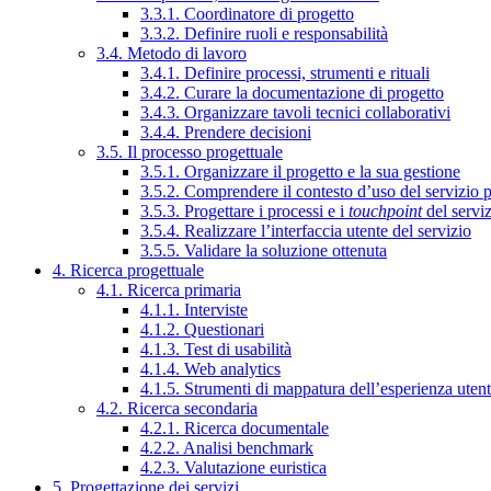
3.3.1. Coordinatore di progetto
3.3.2. Definire ruoli e responsabilità
3.4. Metodo di lavoro
3.4.1. Definire processi, strumenti e rituali
3.4.2. Curare la documentazione di progetto
3.4.3. Organizzare tavoli tecnici collaborativi
3.4.4. Prendere decisioni
3.5. Il processo progettuale
3.5.1. Organizzare il progetto e la sua gestione
3.5.2. Comprendere il contesto d’uso del servizio 
3.5.3. Progettare i processi e i
touchpoint
del servi
3.5.4. Realizzare l’interfaccia utente del servizio
3.5.5. Validare la soluzione ottenuta
4. Ricerca progettuale
4.1. Ricerca primaria
4.1.1. Interviste
4.1.2. Questionari
4.1.3. Test di usabilità
4.1.4. Web analytics
4.1.5. Strumenti di mappatura dell’esperienza uten
4.2. Ricerca secondaria
4.2.1. Ricerca documentale
4.2.2. Analisi benchmark
4.2.3. Valutazione euristica
5. Progettazione dei servizi