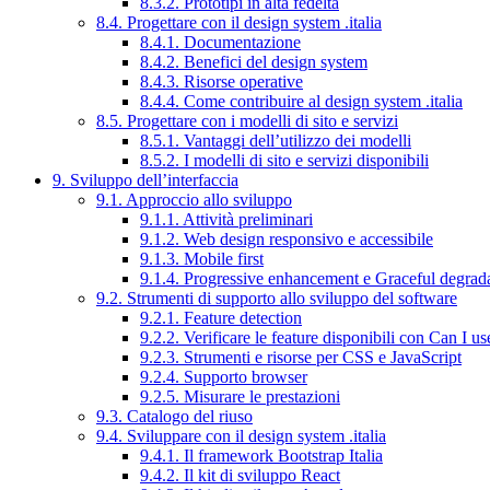
8.3.2. Prototipi in alta fedeltà
8.4. Progettare con il design system .italia
8.4.1. Documentazione
8.4.2. Benefici del design system
8.4.3. Risorse operative
8.4.4. Come contribuire al design system .italia
8.5. Progettare con i modelli di sito e servizi
8.5.1. Vantaggi dell’utilizzo dei modelli
8.5.2. I modelli di sito e servizi disponibili
9. Sviluppo dell’interfaccia
9.1. Approccio allo sviluppo
9.1.1. Attività preliminari
9.1.2. Web design responsivo e accessibile
9.1.3. Mobile first
9.1.4. Progressive enhancement e Graceful degrad
9.2. Strumenti di supporto allo sviluppo del software
9.2.1. Feature detection
9.2.2. Verificare le feature disponibili con Can I us
9.2.3. Strumenti e risorse per CSS e JavaScript
9.2.4. Supporto browser
9.2.5. Misurare le prestazioni
9.3. Catalogo del riuso
9.4. Sviluppare con il design system .italia
9.4.1. Il framework Bootstrap Italia
9.4.2. Il kit di sviluppo React