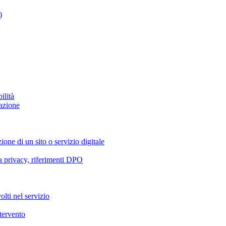
)
ilità
azione
ione di un sito o servizio digitale
va privacy, riferimenti DPO
olti nel servizio
ntervento