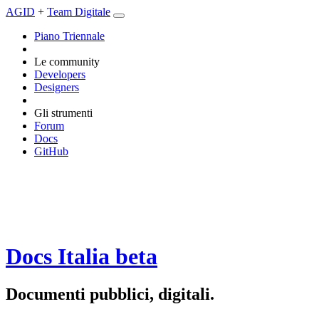
AGID
+
Team Digitale
Piano Triennale
Le community
Developers
Designers
Gli strumenti
Forum
Docs
GitHub
Docs Italia
beta
Documenti pubblici, digitali.