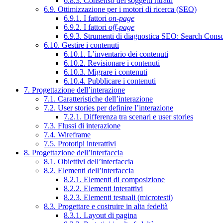
6.8.3. Consenso dei soggetti ritratti
6.9. Ottimizzazione per i motori di ricerca (SEO)
6.9.1. I fattori
on-page
6.9.2. I fattori
off-page
6.9.3. Strumenti di diagnostica SEO: Search Cons
6.10. Gestire i contenuti
6.10.1. L’inventario dei contenuti
6.10.2. Revisionare i contenuti
6.10.3. Migrare i contenuti
6.10.4. Pubblicare i contenuti
7. Progettazione dell’interazione
7.1. Caratteristiche dell’interazione
7.2. User stories per definire l’interazione
7.2.1. Differenza tra scenari e user stories
7.3. Flussi di interazione
7.4. Wireframe
7.5. Prototipi interattivi
8. Progettazione dell’interfaccia
8.1. Obiettivi dell’interfaccia
8.2. Elementi dell’interfaccia
8.2.1. Elementi di composizione
8.2.2. Elementi interattivi
8.2.3. Elementi testuali (microtesti)
8.3. Progettare e costruire in alta fedeltà
8.3.1. Layout di pagina