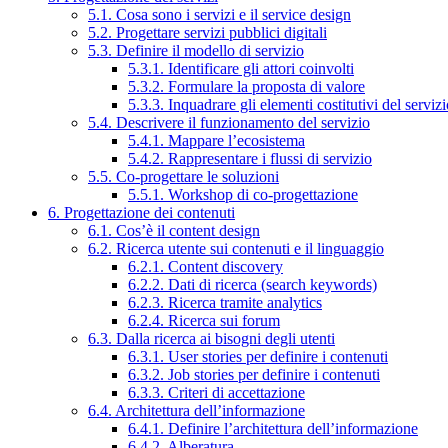
5.1. Cosa sono i servizi e il service design
5.2. Progettare servizi pubblici digitali
5.3. Definire il modello di servizio
5.3.1. Identificare gli attori coinvolti
5.3.2. Formulare la proposta di valore
5.3.3. Inquadrare gli elementi costitutivi del serviz
5.4. Descrivere il funzionamento del servizio
5.4.1. Mappare l’ecosistema
5.4.2. Rappresentare i flussi di servizio
5.5. Co-progettare le soluzioni
5.5.1. Workshop di co-progettazione
6. Progettazione dei contenuti
6.1. Cos’è il content design
6.2. Ricerca utente sui contenuti e il linguaggio
6.2.1. Content discovery
6.2.2. Dati di ricerca (search keywords)
6.2.3. Ricerca tramite analytics
6.2.4. Ricerca sui forum
6.3. Dalla ricerca ai bisogni degli utenti
6.3.1. User stories per definire i contenuti
6.3.2. Job stories per definire i contenuti
6.3.3. Criteri di accettazione
6.4. Architettura dell’informazione
6.4.1. Definire l’architettura dell’informazione
6.4.2. Alberatura