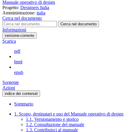
Manuale operativo di design
Progetto:
Designers Italia
Amministrazione:
italia
Cerca nel documento
Cerca nel documento
Informazioni
versione-corrente
Scarica
pdf
html
epub
Sorgente
Azioni
indice dei contenuti
Sommario
1. Scopo, destinatari e uso del Manuale operativo di design
1.1. Versionamento e storico
1.2. Consultazione del manuale
1.3. Contribuisci al manuale