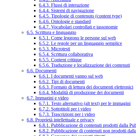
6.4.3. Flussi di interazione
6.4.4. Sistemi di navigazione
6.4.5. Tipologie di contenuto (content type)
6.4.6. Ontologie e standard
6.4.7. Vocabolari controllati e tassonomie
6.5. Scrittura e linguaggio
6.5.1. Come leggono le persone sul web
6.5.2. Le regole per un linguaggio semplice
6.5.3. Microtesti
6.5.4. Scrittura collaborativa
6.5.5. Content critique
6.5.6. Traduzione e localizzazione dei contenuti
6.6. Documenti
6.6.1. I documenti vanno sul web
6.6.2. Tipi di documenti
6.6.3. Formato di lettura dei documenti elettronici
6.6.4. Modalità di produzione dei documenti
6.7. Immagini e video
6.7.1. Testo alternativo (alt text) per le immagini
6.7.2. Sottotitoli per i video
6.7.3. Trascrizioni per i video
6.8. Proprietà intellettuale e privacy
6.8.1. Pubblicazione di contenuti prodotti dalla P
6.8.2. Pubblicazione di contenuti non prodotti dal