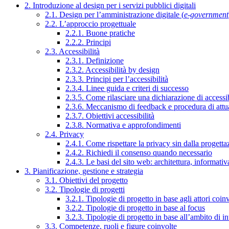
2. Introduzione al design per i servizi pubblici digitali
2.1. Design per l’amministrazione digitale (
e-government
2.2. L’approccio progettuale
2.2.1. Buone pratiche
2.2.2. Principi
2.3. Accessibilità
2.3.1. Definizione
2.3.2. Accessibilità by design
2.3.3. Principi per l’accessibilità
2.3.4. Linee guida e criteri di successo
2.3.5. Come rilasciare una dichiarazione di accessib
2.3.6. Meccanismo di feedback e procedura di attu
2.3.7. Obiettivi accessibilità
2.3.8. Normativa e approfondimenti
2.4. Privacy
2.4.1. Come rispettare la privacy sin dalla progettaz
2.4.2. Richiedi il consenso quando necessario
2.4.3. Le basi del sito web: architettura, informati
3. Pianificazione, gestione e strategia
3.1. Obiettivi del progetto
3.2. Tipologie di progetti
3.2.1. Tipologie di progetto in base agli attori coinv
3.2.2. Tipologie di progetto in base al focus
3.2.3. Tipologie di progetto in base all’ambito di i
3.3. Competenze, ruoli e figure coinvolte