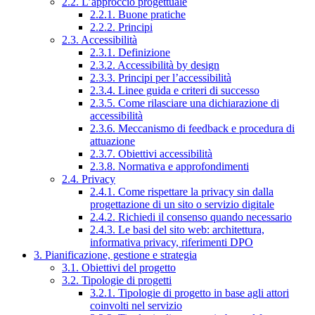
2.2. L’approccio progettuale
2.2.1. Buone pratiche
2.2.2. Principi
2.3. Accessibilità
2.3.1. Definizione
2.3.2. Accessibilità by design
2.3.3. Principi per l’accessibilità
2.3.4. Linee guida e criteri di successo
2.3.5. Come rilasciare una dichiarazione di
accessibilità
2.3.6. Meccanismo di feedback e procedura di
attuazione
2.3.7. Obiettivi accessibilità
2.3.8. Normativa e approfondimenti
2.4. Privacy
2.4.1. Come rispettare la privacy sin dalla
progettazione di un sito o servizio digitale
2.4.2. Richiedi il consenso quando necessario
2.4.3. Le basi del sito web: architettura,
informativa privacy, riferimenti DPO
3. Pianificazione, gestione e strategia
3.1. Obiettivi del progetto
3.2. Tipologie di progetti
3.2.1. Tipologie di progetto in base agli attori
coinvolti nel servizio