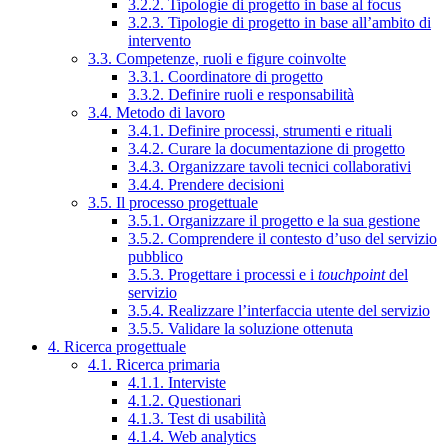
3.2.2. Tipologie di progetto in base al focus
3.2.3. Tipologie di progetto in base all’ambito di
intervento
3.3. Competenze, ruoli e figure coinvolte
3.3.1. Coordinatore di progetto
3.3.2. Definire ruoli e responsabilità
3.4. Metodo di lavoro
3.4.1. Definire processi, strumenti e rituali
3.4.2. Curare la documentazione di progetto
3.4.3. Organizzare tavoli tecnici collaborativi
3.4.4. Prendere decisioni
3.5. Il processo progettuale
3.5.1. Organizzare il progetto e la sua gestione
3.5.2. Comprendere il contesto d’uso del servizio
pubblico
3.5.3. Progettare i processi e i
touchpoint
del
servizio
3.5.4. Realizzare l’interfaccia utente del servizio
3.5.5. Validare la soluzione ottenuta
4. Ricerca progettuale
4.1. Ricerca primaria
4.1.1. Interviste
4.1.2. Questionari
4.1.3. Test di usabilità
4.1.4. Web analytics