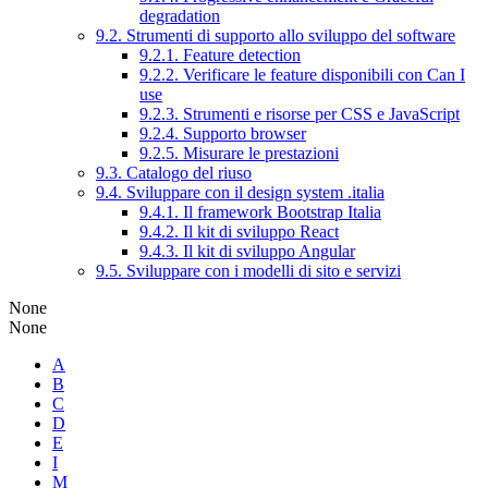
degradation
9.2. Strumenti di supporto allo sviluppo del software
9.2.1. Feature detection
9.2.2. Verificare le feature disponibili con Can I
use
9.2.3. Strumenti e risorse per CSS e JavaScript
9.2.4. Supporto browser
9.2.5. Misurare le prestazioni
9.3. Catalogo del riuso
9.4. Sviluppare con il design system .italia
9.4.1. Il framework Bootstrap Italia
9.4.2. Il kit di sviluppo React
9.4.3. Il kit di sviluppo Angular
9.5. Sviluppare con i modelli di sito e servizi
None
None
A
B
C
D
E
I
M