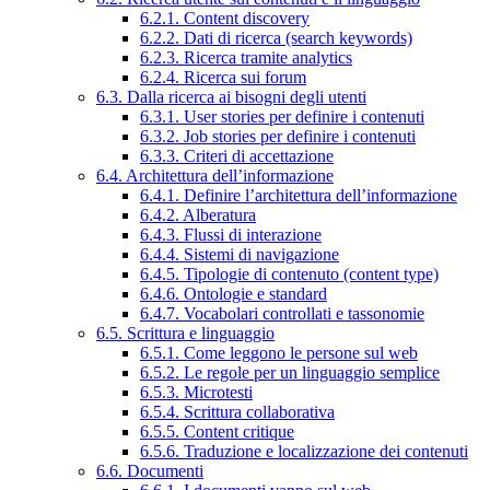
6.2.1. Content discovery
6.2.2. Dati di ricerca (search keywords)
6.2.3. Ricerca tramite analytics
6.2.4. Ricerca sui forum
6.3. Dalla ricerca ai bisogni degli utenti
6.3.1. User stories per definire i contenuti
6.3.2. Job stories per definire i contenuti
6.3.3. Criteri di accettazione
6.4. Architettura dell’informazione
6.4.1. Definire l’architettura dell’informazione
6.4.2. Alberatura
6.4.3. Flussi di interazione
6.4.4. Sistemi di navigazione
6.4.5. Tipologie di contenuto (content type)
6.4.6. Ontologie e standard
6.4.7. Vocabolari controllati e tassonomie
6.5. Scrittura e linguaggio
6.5.1. Come leggono le persone sul web
6.5.2. Le regole per un linguaggio semplice
6.5.3. Microtesti
6.5.4. Scrittura collaborativa
6.5.5. Content critique
6.5.6. Traduzione e localizzazione dei contenuti
6.6. Documenti