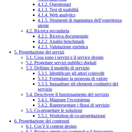
4.1.2. Questionari
4.1.3. Test di usabilità
4.1.4. Web analytics
4.1.5. Strumenti di mappatura dell’esperienza
utente
4.2. Ricerca secondaria
4.2.1. Ricerca documentale
4.2.2. Analisi benchmark
4.2.3. Valutazione euristica
5. Progettazione dei servizi
5.1. Cosa sono i servizi e il service design
5.2. Progettare servizi pubblici digitali
5.3. Definire il modello di servizio
5.3.1. Identificare gli attori coinvolti
5.3.2. Formulare la proposta di valore
5.3.3. Inquadrare gli elementi costitutivi del
servizio
5.4. Descrivere il funzionamento del servizio
5.4.1. Mappare l’ecosistema
5.4.2. Rappresentare i flussi di servizio
5.5. Co-progettare le soluzioni
5.5.1. Workshop di co-progettazione
6. Progettazione dei contenuti
6.1. Cos’è il content design
6.2. Ricerca utente sui contenuti e il linguaggio