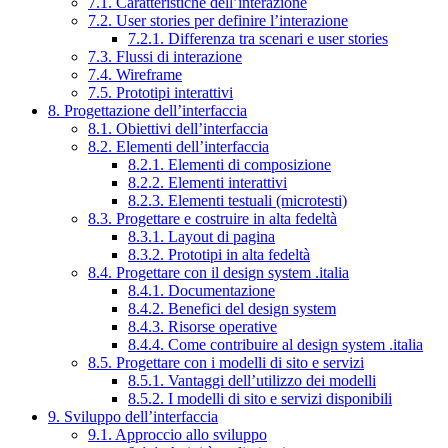
7.1. Caratteristiche dell’interazione
7.2. User stories per definire l’interazione
7.2.1. Differenza tra scenari e user stories
7.3. Flussi di interazione
7.4. Wireframe
7.5. Prototipi interattivi
8. Progettazione dell’interfaccia
8.1. Obiettivi dell’interfaccia
8.2. Elementi dell’interfaccia
8.2.1. Elementi di composizione
8.2.2. Elementi interattivi
8.2.3. Elementi testuali (microtesti)
8.3. Progettare e costruire in alta fedeltà
8.3.1. Layout di pagina
8.3.2. Prototipi in alta fedeltà
8.4. Progettare con il design system .italia
8.4.1. Documentazione
8.4.2. Benefici del design system
8.4.3. Risorse operative
8.4.4. Come contribuire al design system .italia
8.5. Progettare con i modelli di sito e servizi
8.5.1. Vantaggi dell’utilizzo dei modelli
8.5.2. I modelli di sito e servizi disponibili
9. Sviluppo dell’interfaccia
9.1. Approccio allo sviluppo