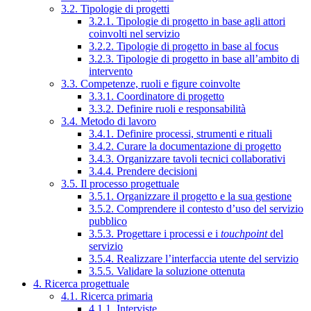
3.2. Tipologie di progetti
3.2.1. Tipologie di progetto in base agli attori
coinvolti nel servizio
3.2.2. Tipologie di progetto in base al focus
3.2.3. Tipologie di progetto in base all’ambito di
intervento
3.3. Competenze, ruoli e figure coinvolte
3.3.1. Coordinatore di progetto
3.3.2. Definire ruoli e responsabilità
3.4. Metodo di lavoro
3.4.1. Definire processi, strumenti e rituali
3.4.2. Curare la documentazione di progetto
3.4.3. Organizzare tavoli tecnici collaborativi
3.4.4. Prendere decisioni
3.5. Il processo progettuale
3.5.1. Organizzare il progetto e la sua gestione
3.5.2. Comprendere il contesto d’uso del servizio
pubblico
3.5.3. Progettare i processi e i
touchpoint
del
servizio
3.5.4. Realizzare l’interfaccia utente del servizio
3.5.5. Validare la soluzione ottenuta
4. Ricerca progettuale
4.1. Ricerca primaria
4.1.1. Interviste