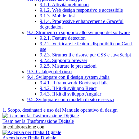
9.1.1. Attività preliminari
9.1.2. Web design responsivo e accessibile
9.1.3. Mobile first
9.1.4. Progressive enhancement e Graceful
degradation
9.2. Strumenti di supporto allo sviluppo del software
9.2.1. Feature detection
9.2.2. Verificare le feature disponibili con Can I
use
9.2.3. Strumenti e risorse per CSS e JavaScript
9.2.4. Supporto browser
9.2.5. Misurare le prestazioni
9.3. Catalogo del riuso
9.4. Sviluppare con il design system .italia
9.4.1. Il framework Bootstrap Italia
9.4.2. Il kit di sviluppo React
9.4.3. Il kit di sviluppo Angular
9.5. Sviluppare con i modelli di sito e servizi
1. Scopo, destinatari e uso del Manuale operativo di design
Team per la Trasformazione Digitale
in collaborazione con
Agenzia per l'Italia Digitale