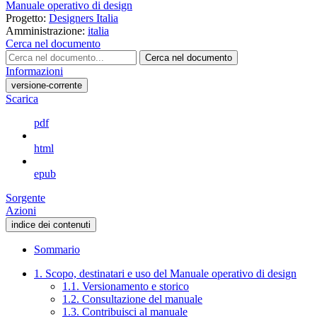
Manuale operativo di design
Progetto:
Designers Italia
Amministrazione:
italia
Cerca nel documento
Cerca nel documento
Informazioni
versione-corrente
Scarica
pdf
html
epub
Sorgente
Azioni
indice dei contenuti
Sommario
1. Scopo, destinatari e uso del Manuale operativo di design
1.1. Versionamento e storico
1.2. Consultazione del manuale
1.3. Contribuisci al manuale