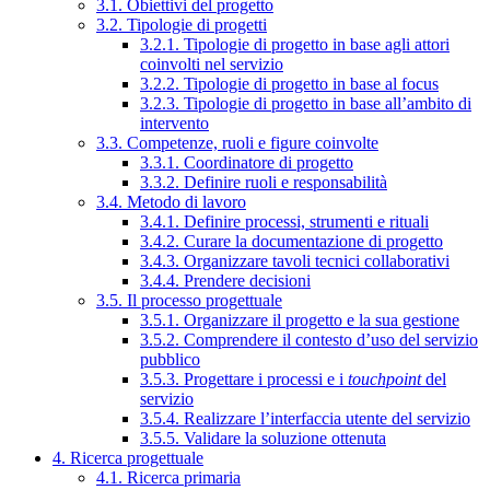
3.1. Obiettivi del progetto
3.2. Tipologie di progetti
3.2.1. Tipologie di progetto in base agli attori
coinvolti nel servizio
3.2.2. Tipologie di progetto in base al focus
3.2.3. Tipologie di progetto in base all’ambito di
intervento
3.3. Competenze, ruoli e figure coinvolte
3.3.1. Coordinatore di progetto
3.3.2. Definire ruoli e responsabilità
3.4. Metodo di lavoro
3.4.1. Definire processi, strumenti e rituali
3.4.2. Curare la documentazione di progetto
3.4.3. Organizzare tavoli tecnici collaborativi
3.4.4. Prendere decisioni
3.5. Il processo progettuale
3.5.1. Organizzare il progetto e la sua gestione
3.5.2. Comprendere il contesto d’uso del servizio
pubblico
3.5.3. Progettare i processi e i
touchpoint
del
servizio
3.5.4. Realizzare l’interfaccia utente del servizio
3.5.5. Validare la soluzione ottenuta
4. Ricerca progettuale
4.1. Ricerca primaria