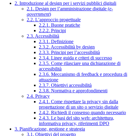
2. Introduzione al design per i servizi pubblici digitali
2.1. Design per l’amministrazione digitale (
e-
government
)
2.2. L’approccio progettuale
2.2.1. Buone pratiche
2.2.2. Principi
2.3. Accessibilità
2.3.1. Definizione
2.3.2. Accessibilità by design
2.3.3. Principi per l’accessibilità
2.3.4. Linee guida e criteri di successo
2.3.5. Come rilasciare una dichiarazione di
accessibilità
2.3.6. Meccanismo di feedback e procedura di
attuazione
2.3.7. Obiettivi accessibilità
2.3.8. Normativa e approfondimenti
2.4. Privacy
2.4.1. Come rispettare la privacy sin dalla
progettazione di un sito o servizio digitale
2.4.2. Richiedi il consenso quando necessario
2.4.3. Le basi del sito web: architettura,
informativa privacy, riferimenti DPO
3. Pianificazione, gestione e strategia
3.1. Obiettivi del progetto