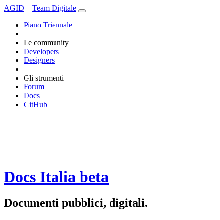
AGID
+
Team Digitale
Piano Triennale
Le community
Developers
Designers
Gli strumenti
Forum
Docs
GitHub
Docs Italia
beta
Documenti pubblici, digitali.