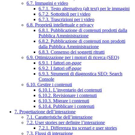
6.7. Immagini e video
6.7.1. Testo alternativo (alt text) per le immagini
6.7.2. Sottotitoli per i video
6.7.3. Trascrizioni per i video
6.8. Proprietà intellettuale e privacy
6.8.1. Pubblicazione di contenuti prodotti dalla
Pubblica Amministrazione
6.8.2. Pubblicazione di contenuti non prodotti
dalla Pubblica Amministrazione
6.8.3. Consenso dei soggetti ritratti
6.9. Ottimizzazione per i motori di ricerca (SEO)
6.9.1. I fattori
on-page
6.9.2. I fattori
off-page
6.9.3. Strumenti di diagnostica SEO: Search
Console
6.10. Gestire i contenuti
6.10.1. L’inventario dei contenuti
6.10.2. Revisionare i contenuti
6.10.3. Migrare i contenuti
6.10.4. Pubblicare i contenuti
7. Progettazione dell’interazione
7.1. Caratteristiche dell’interazione
7.2. User stories per definire l’interazione
7.2.1. Differenza tra scenari e user stories
7.3. Flussi di interazione