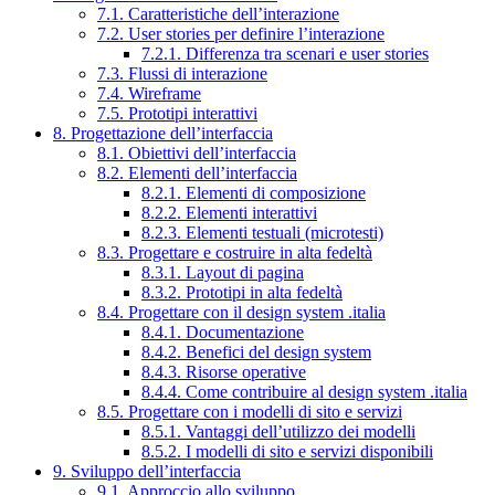
7.1. Caratteristiche dell’interazione
7.2. User stories per definire l’interazione
7.2.1. Differenza tra scenari e user stories
7.3. Flussi di interazione
7.4. Wireframe
7.5. Prototipi interattivi
8. Progettazione dell’interfaccia
8.1. Obiettivi dell’interfaccia
8.2. Elementi dell’interfaccia
8.2.1. Elementi di composizione
8.2.2. Elementi interattivi
8.2.3. Elementi testuali (microtesti)
8.3. Progettare e costruire in alta fedeltà
8.3.1. Layout di pagina
8.3.2. Prototipi in alta fedeltà
8.4. Progettare con il design system .italia
8.4.1. Documentazione
8.4.2. Benefici del design system
8.4.3. Risorse operative
8.4.4. Come contribuire al design system .italia
8.5. Progettare con i modelli di sito e servizi
8.5.1. Vantaggi dell’utilizzo dei modelli
8.5.2. I modelli di sito e servizi disponibili
9. Sviluppo dell’interfaccia
9.1. Approccio allo sviluppo