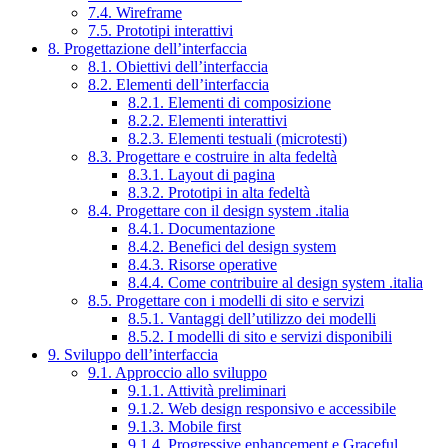
7.4. Wireframe
7.5. Prototipi interattivi
8. Progettazione dell’interfaccia
8.1. Obiettivi dell’interfaccia
8.2. Elementi dell’interfaccia
8.2.1. Elementi di composizione
8.2.2. Elementi interattivi
8.2.3. Elementi testuali (microtesti)
8.3. Progettare e costruire in alta fedeltà
8.3.1. Layout di pagina
8.3.2. Prototipi in alta fedeltà
8.4. Progettare con il design system .italia
8.4.1. Documentazione
8.4.2. Benefici del design system
8.4.3. Risorse operative
8.4.4. Come contribuire al design system .italia
8.5. Progettare con i modelli di sito e servizi
8.5.1. Vantaggi dell’utilizzo dei modelli
8.5.2. I modelli di sito e servizi disponibili
9. Sviluppo dell’interfaccia
9.1. Approccio allo sviluppo
9.1.1. Attività preliminari
9.1.2. Web design responsivo e accessibile
9.1.3. Mobile first
9.1.4. Progressive enhancement e Graceful