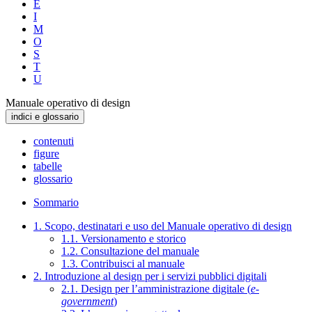
E
I
M
O
S
T
U
Manuale operativo di design
indici e glossario
contenuti
figure
tabelle
glossario
Sommario
1. Scopo, destinatari e uso del Manuale operativo di design
1.1. Versionamento e storico
1.2. Consultazione del manuale
1.3. Contribuisci al manuale
2. Introduzione al design per i servizi pubblici digitali
2.1. Design per l’amministrazione digitale (
e-
government
)