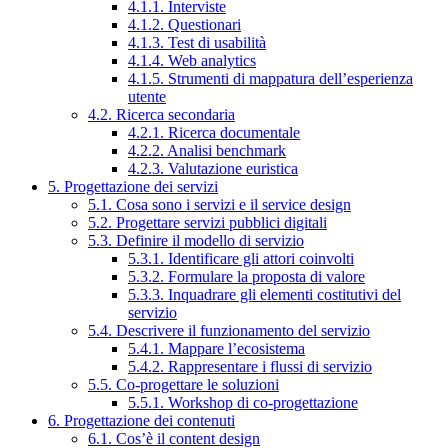
4.1.1. Interviste
4.1.2. Questionari
4.1.3. Test di usabilità
4.1.4. Web analytics
4.1.5. Strumenti di mappatura dell’esperienza
utente
4.2. Ricerca secondaria
4.2.1. Ricerca documentale
4.2.2. Analisi benchmark
4.2.3. Valutazione euristica
5. Progettazione dei servizi
5.1. Cosa sono i servizi e il service design
5.2. Progettare servizi pubblici digitali
5.3. Definire il modello di servizio
5.3.1. Identificare gli attori coinvolti
5.3.2. Formulare la proposta di valore
5.3.3. Inquadrare gli elementi costitutivi del
servizio
5.4. Descrivere il funzionamento del servizio
5.4.1. Mappare l’ecosistema
5.4.2. Rappresentare i flussi di servizio
5.5. Co-progettare le soluzioni
5.5.1. Workshop di co-progettazione
6. Progettazione dei contenuti
6.1. Cos’è il content design