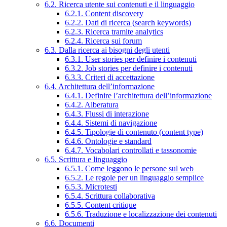
6.2. Ricerca utente sui contenuti e il linguaggio
6.2.1. Content discovery
6.2.2. Dati di ricerca (search keywords)
6.2.3. Ricerca tramite analytics
6.2.4. Ricerca sui forum
6.3. Dalla ricerca ai bisogni degli utenti
6.3.1. User stories per definire i contenuti
6.3.2. Job stories per definire i contenuti
6.3.3. Criteri di accettazione
6.4. Architettura dell’informazione
6.4.1. Definire l’architettura dell’informazione
6.4.2. Alberatura
6.4.3. Flussi di interazione
6.4.4. Sistemi di navigazione
6.4.5. Tipologie di contenuto (content type)
6.4.6. Ontologie e standard
6.4.7. Vocabolari controllati e tassonomie
6.5. Scrittura e linguaggio
6.5.1. Come leggono le persone sul web
6.5.2. Le regole per un linguaggio semplice
6.5.3. Microtesti
6.5.4. Scrittura collaborativa
6.5.5. Content critique
6.5.6. Traduzione e localizzazione dei contenuti
6.6. Documenti