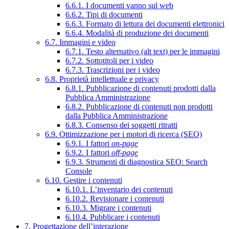
6.6.1. I documenti vanno sul web
6.6.2. Tipi di documenti
6.6.3. Formato di lettura dei documenti elettronici
6.6.4. Modalità di produzione dei documenti
6.7. Immagini e video
6.7.1. Testo alternativo (alt text) per le immagini
6.7.2. Sottotitoli per i video
6.7.3. Trascrizioni per i video
6.8. Proprietà intellettuale e privacy
6.8.1. Pubblicazione di contenuti prodotti dalla
Pubblica Amministrazione
6.8.2. Pubblicazione di contenuti non prodotti
dalla Pubblica Amministrazione
6.8.3. Consenso dei soggetti ritratti
6.9. Ottimizzazione per i motori di ricerca (SEO)
6.9.1. I fattori
on-page
6.9.2. I fattori
off-page
6.9.3. Strumenti di diagnostica SEO: Search
Console
6.10. Gestire i contenuti
6.10.1. L’inventario dei contenuti
6.10.2. Revisionare i contenuti
6.10.3. Migrare i contenuti
6.10.4. Pubblicare i contenuti
7. Progettazione dell’interazione