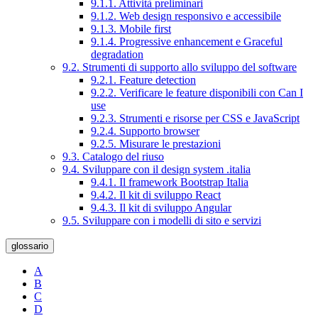
9.1.1. Attività preliminari
9.1.2. Web design responsivo e accessibile
9.1.3. Mobile first
9.1.4. Progressive enhancement e Graceful
degradation
9.2. Strumenti di supporto allo sviluppo del software
9.2.1. Feature detection
9.2.2. Verificare le feature disponibili con Can I
use
9.2.3. Strumenti e risorse per CSS e JavaScript
9.2.4. Supporto browser
9.2.5. Misurare le prestazioni
9.3. Catalogo del riuso
9.4. Sviluppare con il design system .italia
9.4.1. Il framework Bootstrap Italia
9.4.2. Il kit di sviluppo React
9.4.3. Il kit di sviluppo Angular
9.5. Sviluppare con i modelli di sito e servizi
glossario
A
B
C
D