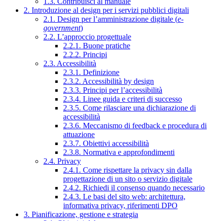
1.3. Contribuisci al manuale
2. Introduzione al design per i servizi pubblici digitali
2.1. Design per l’amministrazione digitale (
e-
government
)
2.2. L’approccio progettuale
2.2.1. Buone pratiche
2.2.2. Principi
2.3. Accessibilità
2.3.1. Definizione
2.3.2. Accessibilità by design
2.3.3. Principi per l’accessibilità
2.3.4. Linee guida e criteri di successo
2.3.5. Come rilasciare una dichiarazione di
accessibilità
2.3.6. Meccanismo di feedback e procedura di
attuazione
2.3.7. Obiettivi accessibilità
2.3.8. Normativa e approfondimenti
2.4. Privacy
2.4.1. Come rispettare la privacy sin dalla
progettazione di un sito o servizio digitale
2.4.2. Richiedi il consenso quando necessario
2.4.3. Le basi del sito web: architettura,
informativa privacy, riferimenti DPO
3. Pianificazione, gestione e strategia