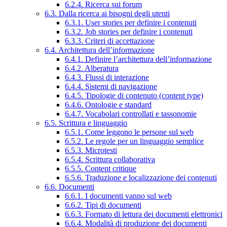
6.2.4. Ricerca sui forum
6.3. Dalla ricerca ai bisogni degli utenti
6.3.1. User stories per definire i contenuti
6.3.2. Job stories per definire i contenuti
6.3.3. Criteri di accettazione
6.4. Architettura dell’informazione
6.4.1. Definire l’architettura dell’informazione
6.4.2. Alberatura
6.4.3. Flussi di interazione
6.4.4. Sistemi di navigazione
6.4.5. Tipologie di contenuto (content type)
6.4.6. Ontologie e standard
6.4.7. Vocabolari controllati e tassonomie
6.5. Scrittura e linguaggio
6.5.1. Come leggono le persone sul web
6.5.2. Le regole per un linguaggio semplice
6.5.3. Microtesti
6.5.4. Scrittura collaborativa
6.5.5. Content critique
6.5.6. Traduzione e localizzazione dei contenuti
6.6. Documenti
6.6.1. I documenti vanno sul web
6.6.2. Tipi di documenti
6.6.3. Formato di lettura dei documenti elettronici
6.6.4. Modalità di produzione dei documenti