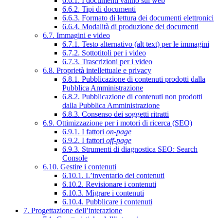
6.6.1. I documenti vanno sul web
6.6.2. Tipi di documenti
6.6.3. Formato di lettura dei documenti elettronici
6.6.4. Modalità di produzione dei documenti
6.7. Immagini e video
6.7.1. Testo alternativo (alt text) per le immagini
6.7.2. Sottotitoli per i video
6.7.3. Trascrizioni per i video
6.8. Proprietà intellettuale e privacy
6.8.1. Pubblicazione di contenuti prodotti dalla
Pubblica Amministrazione
6.8.2. Pubblicazione di contenuti non prodotti
dalla Pubblica Amministrazione
6.8.3. Consenso dei soggetti ritratti
6.9. Ottimizzazione per i motori di ricerca (SEO)
6.9.1. I fattori
on-page
6.9.2. I fattori
off-page
6.9.3. Strumenti di diagnostica SEO: Search
Console
6.10. Gestire i contenuti
6.10.1. L’inventario dei contenuti
6.10.2. Revisionare i contenuti
6.10.3. Migrare i contenuti
6.10.4. Pubblicare i contenuti
7. Progettazione dell’interazione