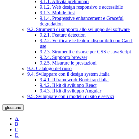
9.1.1. Attività preliminari
9.1.2. Web design responsivo e accessibile
9.1.3. Mobile first
9.1.4. Progressive enhancement e Graceful
degradation
9.2. Strumenti di supporto allo sviluppo del software
9.2.1. Feature detection
9.2.2. Verificare le feature disponibili con Can I
use
9.2.3. Strumenti e risorse per CSS e JavaScript
9.2.4. Supporto browser
9.2.5. Misurare le prestazioni
9.3. Catalogo del riuso
9.4. Sviluppare con il design system .italia
9.4.1. Il framework Bootstrap Italia
9.4.2. Il kit di sviluppo React
9.4.3. Il kit di sviluppo Angular
9.5. Sviluppare con i modelli di sito e servizi
glossario
A
B
C
D