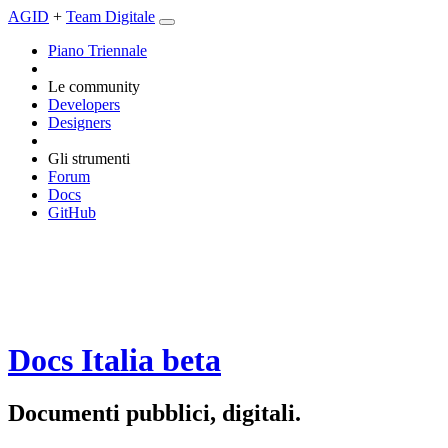
AGID
+
Team Digitale
Piano Triennale
Le community
Developers
Designers
Gli strumenti
Forum
Docs
GitHub
Docs Italia
beta
Documenti pubblici, digitali.