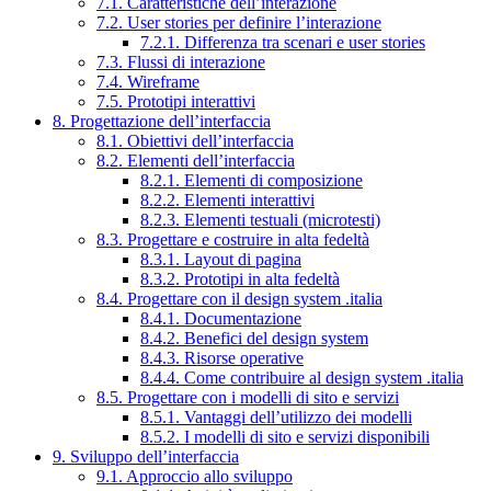
7.1. Caratteristiche dell’interazione
7.2. User stories per definire l’interazione
7.2.1. Differenza tra scenari e user stories
7.3. Flussi di interazione
7.4. Wireframe
7.5. Prototipi interattivi
8. Progettazione dell’interfaccia
8.1. Obiettivi dell’interfaccia
8.2. Elementi dell’interfaccia
8.2.1. Elementi di composizione
8.2.2. Elementi interattivi
8.2.3. Elementi testuali (microtesti)
8.3. Progettare e costruire in alta fedeltà
8.3.1. Layout di pagina
8.3.2. Prototipi in alta fedeltà
8.4. Progettare con il design system .italia
8.4.1. Documentazione
8.4.2. Benefici del design system
8.4.3. Risorse operative
8.4.4. Come contribuire al design system .italia
8.5. Progettare con i modelli di sito e servizi
8.5.1. Vantaggi dell’utilizzo dei modelli
8.5.2. I modelli di sito e servizi disponibili
9. Sviluppo dell’interfaccia
9.1. Approccio allo sviluppo