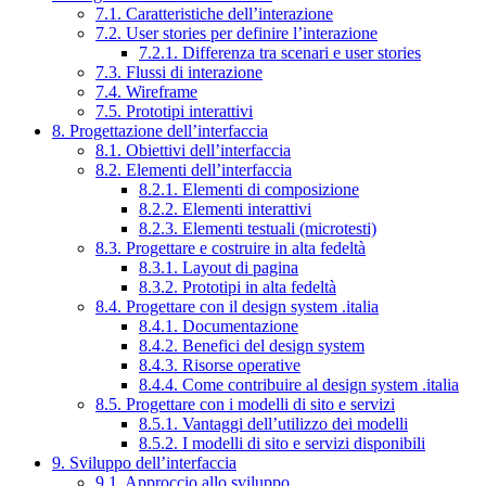
7.1. Caratteristiche dell’interazione
7.2. User stories per definire l’interazione
7.2.1. Differenza tra scenari e user stories
7.3. Flussi di interazione
7.4. Wireframe
7.5. Prototipi interattivi
8. Progettazione dell’interfaccia
8.1. Obiettivi dell’interfaccia
8.2. Elementi dell’interfaccia
8.2.1. Elementi di composizione
8.2.2. Elementi interattivi
8.2.3. Elementi testuali (microtesti)
8.3. Progettare e costruire in alta fedeltà
8.3.1. Layout di pagina
8.3.2. Prototipi in alta fedeltà
8.4. Progettare con il design system .italia
8.4.1. Documentazione
8.4.2. Benefici del design system
8.4.3. Risorse operative
8.4.4. Come contribuire al design system .italia
8.5. Progettare con i modelli di sito e servizi
8.5.1. Vantaggi dell’utilizzo dei modelli
8.5.2. I modelli di sito e servizi disponibili
9. Sviluppo dell’interfaccia
9.1. Approccio allo sviluppo