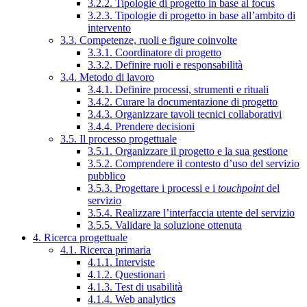
3.2.2. Tipologie di progetto in base al focus
3.2.3. Tipologie di progetto in base all’ambito di
intervento
3.3. Competenze, ruoli e figure coinvolte
3.3.1. Coordinatore di progetto
3.3.2. Definire ruoli e responsabilità
3.4. Metodo di lavoro
3.4.1. Definire processi, strumenti e rituali
3.4.2. Curare la documentazione di progetto
3.4.3. Organizzare tavoli tecnici collaborativi
3.4.4. Prendere decisioni
3.5. Il processo progettuale
3.5.1. Organizzare il progetto e la sua gestione
3.5.2. Comprendere il contesto d’uso del servizio
pubblico
3.5.3. Progettare i processi e i
touchpoint
del
servizio
3.5.4. Realizzare l’interfaccia utente del servizio
3.5.5. Validare la soluzione ottenuta
4. Ricerca progettuale
4.1. Ricerca primaria
4.1.1. Interviste
4.1.2. Questionari
4.1.3. Test di usabilità
4.1.4. Web analytics