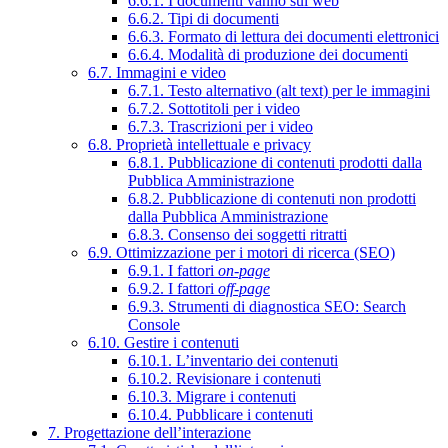
6.6.1. I documenti vanno sul web
6.6.2. Tipi di documenti
6.6.3. Formato di lettura dei documenti elettronici
6.6.4. Modalità di produzione dei documenti
6.7. Immagini e video
6.7.1. Testo alternativo (alt text) per le immagini
6.7.2. Sottotitoli per i video
6.7.3. Trascrizioni per i video
6.8. Proprietà intellettuale e privacy
6.8.1. Pubblicazione di contenuti prodotti dalla
Pubblica Amministrazione
6.8.2. Pubblicazione di contenuti non prodotti
dalla Pubblica Amministrazione
6.8.3. Consenso dei soggetti ritratti
6.9. Ottimizzazione per i motori di ricerca (SEO)
6.9.1. I fattori
on-page
6.9.2. I fattori
off-page
6.9.3. Strumenti di diagnostica SEO: Search
Console
6.10. Gestire i contenuti
6.10.1. L’inventario dei contenuti
6.10.2. Revisionare i contenuti
6.10.3. Migrare i contenuti
6.10.4. Pubblicare i contenuti
7. Progettazione dell’interazione