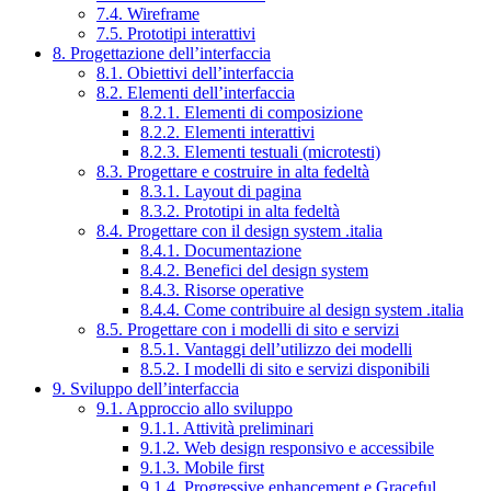
7.4. Wireframe
7.5. Prototipi interattivi
8. Progettazione dell’interfaccia
8.1. Obiettivi dell’interfaccia
8.2. Elementi dell’interfaccia
8.2.1. Elementi di composizione
8.2.2. Elementi interattivi
8.2.3. Elementi testuali (microtesti)
8.3. Progettare e costruire in alta fedeltà
8.3.1. Layout di pagina
8.3.2. Prototipi in alta fedeltà
8.4. Progettare con il design system .italia
8.4.1. Documentazione
8.4.2. Benefici del design system
8.4.3. Risorse operative
8.4.4. Come contribuire al design system .italia
8.5. Progettare con i modelli di sito e servizi
8.5.1. Vantaggi dell’utilizzo dei modelli
8.5.2. I modelli di sito e servizi disponibili
9. Sviluppo dell’interfaccia
9.1. Approccio allo sviluppo
9.1.1. Attività preliminari
9.1.2. Web design responsivo e accessibile
9.1.3. Mobile first
9.1.4. Progressive enhancement e Graceful