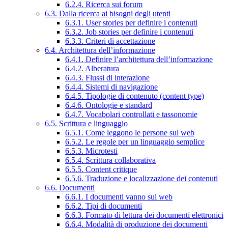
6.2.4. Ricerca sui forum
6.3. Dalla ricerca ai bisogni degli utenti
6.3.1. User stories per definire i contenuti
6.3.2. Job stories per definire i contenuti
6.3.3. Criteri di accettazione
6.4. Architettura dell’informazione
6.4.1. Definire l’architettura dell’informazione
6.4.2. Alberatura
6.4.3. Flussi di interazione
6.4.4. Sistemi di navigazione
6.4.5. Tipologie di contenuto (content type)
6.4.6. Ontologie e standard
6.4.7. Vocabolari controllati e tassonomie
6.5. Scrittura e linguaggio
6.5.1. Come leggono le persone sul web
6.5.2. Le regole per un linguaggio semplice
6.5.3. Microtesti
6.5.4. Scrittura collaborativa
6.5.5. Content critique
6.5.6. Traduzione e localizzazione dei contenuti
6.6. Documenti
6.6.1. I documenti vanno sul web
6.6.2. Tipi di documenti
6.6.3. Formato di lettura dei documenti elettronici
6.6.4. Modalità di produzione dei documenti