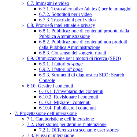
6.7. Immagini e video
6.7.1. Testo alternativo (alt text) per le immagini
6.7.2. Sottotitoli per i video
6.7.3. Trascrizioni per i video
6.8. Proprietà intellettuale e privacy
6.8.1. Pubblicazione di contenuti prodotti dalla
Pubblica Amministrazione
6.8.2. Pubblicazione di contenuti non prodotti
dalla Pubblica Amministrazione
6.8.3. Consenso dei soggetti ritratti
6.9. Ottimizzazione per i motori di ricerca (SEO)
6.9.1. I fattori
on-page
6.9.2. I fattori
off-page
6.9.3. Strumenti di diagnostica SEO: Search
Console
6.10. Gestire i contenuti
6.10.1. L’inventario dei contenuti
6.10.2. Revisionare i contenuti
6.10.3. Migrare i contenuti
6.10.4. Pubblicare i contenuti
7. Progettazione dell’interazione
7.1. Caratteristiche dell’interazione
7.2. User stories per definire l’interazione
7.2.1. Differenza tra scenari e user stories
7.3. Flussi di interazione