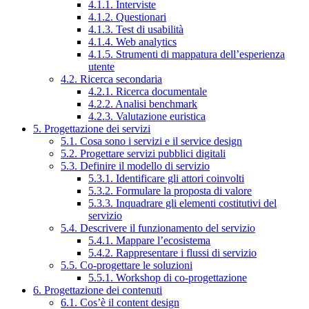
4.1.1. Interviste
4.1.2. Questionari
4.1.3. Test di usabilità
4.1.4. Web analytics
4.1.5. Strumenti di mappatura dell’esperienza
utente
4.2. Ricerca secondaria
4.2.1. Ricerca documentale
4.2.2. Analisi benchmark
4.2.3. Valutazione euristica
5. Progettazione dei servizi
5.1. Cosa sono i servizi e il service design
5.2. Progettare servizi pubblici digitali
5.3. Definire il modello di servizio
5.3.1. Identificare gli attori coinvolti
5.3.2. Formulare la proposta di valore
5.3.3. Inquadrare gli elementi costitutivi del
servizio
5.4. Descrivere il funzionamento del servizio
5.4.1. Mappare l’ecosistema
5.4.2. Rappresentare i flussi di servizio
5.5. Co-progettare le soluzioni
5.5.1. Workshop di co-progettazione
6. Progettazione dei contenuti
6.1. Cos’è il content design