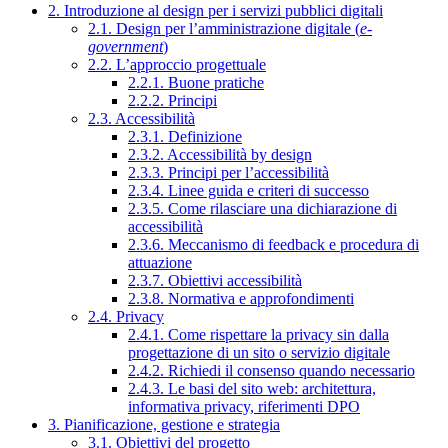
2. Introduzione al design per i servizi pubblici digitali
2.1. Design per l’amministrazione digitale (
e-
government
)
2.2. L’approccio progettuale
2.2.1. Buone pratiche
2.2.2. Principi
2.3. Accessibilità
2.3.1. Definizione
2.3.2. Accessibilità by design
2.3.3. Principi per l’accessibilità
2.3.4. Linee guida e criteri di successo
2.3.5. Come rilasciare una dichiarazione di
accessibilità
2.3.6. Meccanismo di feedback e procedura di
attuazione
2.3.7. Obiettivi accessibilità
2.3.8. Normativa e approfondimenti
2.4. Privacy
2.4.1. Come rispettare la privacy sin dalla
progettazione di un sito o servizio digitale
2.4.2. Richiedi il consenso quando necessario
2.4.3. Le basi del sito web: architettura,
informativa privacy, riferimenti DPO
3. Pianificazione, gestione e strategia
3.1. Obiettivi del progetto