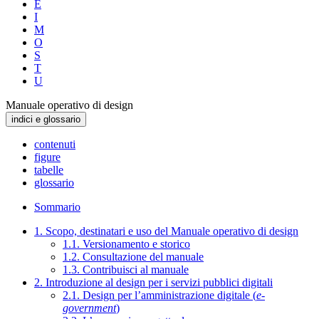
E
I
M
O
S
T
U
Manuale operativo di design
indici e glossario
contenuti
figure
tabelle
glossario
Sommario
1. Scopo, destinatari e uso del Manuale operativo di design
1.1. Versionamento e storico
1.2. Consultazione del manuale
1.3. Contribuisci al manuale
2. Introduzione al design per i servizi pubblici digitali
2.1. Design per l’amministrazione digitale (
e-
government
)