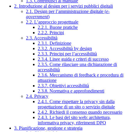
1.3. Contribuisci al manuale
2. Introduzione al design per i servizi pubblici digitali
2.1. Design per l’amministrazione digitale (
e-
government
)
2.2. L’approccio progettuale
2.2.1. Buone pratiche
2.2.2. Principi
2.3. Accessibilità
2.3.1. Definizione
2.3.2. Accessibilità by design
2.3.3. Principi per l’accessibilità
2.3.4. Linee guida e criteri di successo
2.3.5. Come rilasciare una dichiarazione di
accessibilità
2.3.6. Meccanismo di feedback e procedura di
attuazione
2.3.7. Obiettivi accessibilità
2.3.8. Normativa e approfondimenti
2.4. Privacy
2.4.1. Come rispettare la privacy sin dalla
progettazione di un sito o servizio digitale
2.4.2. Richiedi il consenso quando necessario
2.4.3. Le basi del sito web: architettura,
informativa privacy, riferimenti DPO
3. Pianificazione, gestione e strategia