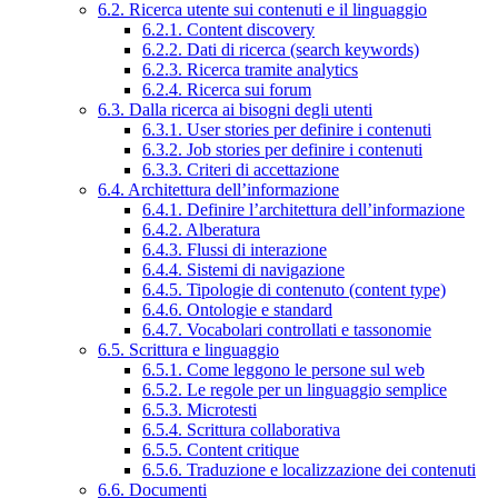
6.2. Ricerca utente sui contenuti e il linguaggio
6.2.1. Content discovery
6.2.2. Dati di ricerca (search keywords)
6.2.3. Ricerca tramite analytics
6.2.4. Ricerca sui forum
6.3. Dalla ricerca ai bisogni degli utenti
6.3.1. User stories per definire i contenuti
6.3.2. Job stories per definire i contenuti
6.3.3. Criteri di accettazione
6.4. Architettura dell’informazione
6.4.1. Definire l’architettura dell’informazione
6.4.2. Alberatura
6.4.3. Flussi di interazione
6.4.4. Sistemi di navigazione
6.4.5. Tipologie di contenuto (content type)
6.4.6. Ontologie e standard
6.4.7. Vocabolari controllati e tassonomie
6.5. Scrittura e linguaggio
6.5.1. Come leggono le persone sul web
6.5.2. Le regole per un linguaggio semplice
6.5.3. Microtesti
6.5.4. Scrittura collaborativa
6.5.5. Content critique
6.5.6. Traduzione e localizzazione dei contenuti
6.6. Documenti