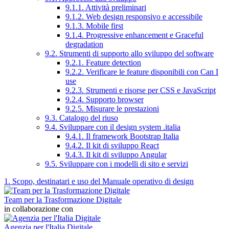
9.1.1. Attività preliminari
9.1.2. Web design responsivo e accessibile
9.1.3. Mobile first
9.1.4. Progressive enhancement e Graceful
degradation
9.2. Strumenti di supporto allo sviluppo del software
9.2.1. Feature detection
9.2.2. Verificare le feature disponibili con Can I
use
9.2.3. Strumenti e risorse per CSS e JavaScript
9.2.4. Supporto browser
9.2.5. Misurare le prestazioni
9.3. Catalogo del riuso
9.4. Sviluppare con il design system .italia
9.4.1. Il framework Bootstrap Italia
9.4.2. Il kit di sviluppo React
9.4.3. Il kit di sviluppo Angular
9.5. Sviluppare con i modelli di sito e servizi
1. Scopo, destinatari e uso del Manuale operativo di design
Team per la Trasformazione Digitale
in collaborazione con
Agenzia per l'Italia Digitale