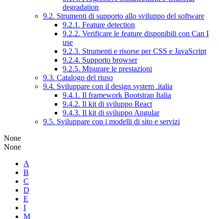
degradation
9.2. Strumenti di supporto allo sviluppo del software
9.2.1. Feature detection
9.2.2. Verificare le feature disponibili con Can I
use
9.2.3. Strumenti e risorse per CSS e JavaScript
9.2.4. Supporto browser
9.2.5. Misurare le prestazioni
9.3. Catalogo del riuso
9.4. Sviluppare con il design system .italia
9.4.1. Il framework Bootstrap Italia
9.4.2. Il kit di sviluppo React
9.4.3. Il kit di sviluppo Angular
9.5. Sviluppare con i modelli di sito e servizi
None
None
A
B
C
D
E
I
M