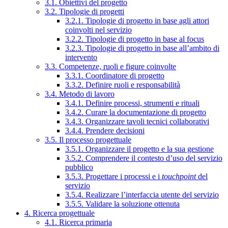
3.1. Obiettivi del progetto
3.2. Tipologie di progetti
3.2.1. Tipologie di progetto in base agli attori
coinvolti nel servizio
3.2.2. Tipologie di progetto in base al focus
3.2.3. Tipologie di progetto in base all’ambito di
intervento
3.3. Competenze, ruoli e figure coinvolte
3.3.1. Coordinatore di progetto
3.3.2. Definire ruoli e responsabilità
3.4. Metodo di lavoro
3.4.1. Definire processi, strumenti e rituali
3.4.2. Curare la documentazione di progetto
3.4.3. Organizzare tavoli tecnici collaborativi
3.4.4. Prendere decisioni
3.5. Il processo progettuale
3.5.1. Organizzare il progetto e la sua gestione
3.5.2. Comprendere il contesto d’uso del servizio
pubblico
3.5.3. Progettare i processi e i
touchpoint
del
servizio
3.5.4. Realizzare l’interfaccia utente del servizio
3.5.5. Validare la soluzione ottenuta
4. Ricerca progettuale
4.1. Ricerca primaria