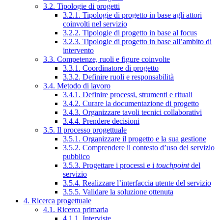
3.2. Tipologie di progetti
3.2.1. Tipologie di progetto in base agli attori
coinvolti nel servizio
3.2.2. Tipologie di progetto in base al focus
3.2.3. Tipologie di progetto in base all’ambito di
intervento
3.3. Competenze, ruoli e figure coinvolte
3.3.1. Coordinatore di progetto
3.3.2. Definire ruoli e responsabilità
3.4. Metodo di lavoro
3.4.1. Definire processi, strumenti e rituali
3.4.2. Curare la documentazione di progetto
3.4.3. Organizzare tavoli tecnici collaborativi
3.4.4. Prendere decisioni
3.5. Il processo progettuale
3.5.1. Organizzare il progetto e la sua gestione
3.5.2. Comprendere il contesto d’uso del servizio
pubblico
3.5.3. Progettare i processi e i
touchpoint
del
servizio
3.5.4. Realizzare l’interfaccia utente del servizio
3.5.5. Validare la soluzione ottenuta
4. Ricerca progettuale
4.1. Ricerca primaria
4.1.1. Interviste