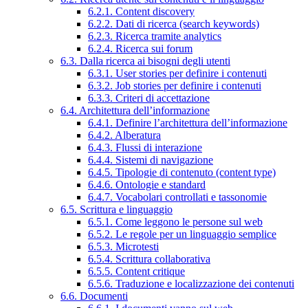
6.2.1. Content discovery
6.2.2. Dati di ricerca (search keywords)
6.2.3. Ricerca tramite analytics
6.2.4. Ricerca sui forum
6.3. Dalla ricerca ai bisogni degli utenti
6.3.1. User stories per definire i contenuti
6.3.2. Job stories per definire i contenuti
6.3.3. Criteri di accettazione
6.4. Architettura dell’informazione
6.4.1. Definire l’architettura dell’informazione
6.4.2. Alberatura
6.4.3. Flussi di interazione
6.4.4. Sistemi di navigazione
6.4.5. Tipologie di contenuto (content type)
6.4.6. Ontologie e standard
6.4.7. Vocabolari controllati e tassonomie
6.5. Scrittura e linguaggio
6.5.1. Come leggono le persone sul web
6.5.2. Le regole per un linguaggio semplice
6.5.3. Microtesti
6.5.4. Scrittura collaborativa
6.5.5. Content critique
6.5.6. Traduzione e localizzazione dei contenuti
6.6. Documenti