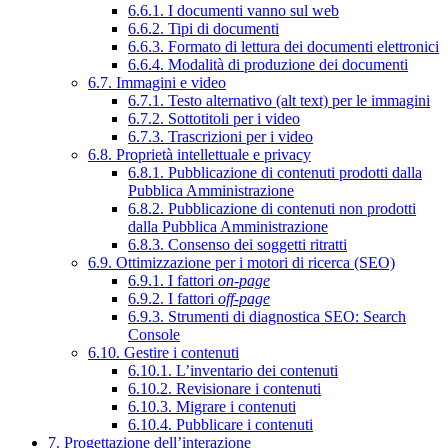
6.6.1. I documenti vanno sul web
6.6.2. Tipi di documenti
6.6.3. Formato di lettura dei documenti elettronici
6.6.4. Modalità di produzione dei documenti
6.7. Immagini e video
6.7.1. Testo alternativo (alt text) per le immagini
6.7.2. Sottotitoli per i video
6.7.3. Trascrizioni per i video
6.8. Proprietà intellettuale e privacy
6.8.1. Pubblicazione di contenuti prodotti dalla
Pubblica Amministrazione
6.8.2. Pubblicazione di contenuti non prodotti
dalla Pubblica Amministrazione
6.8.3. Consenso dei soggetti ritratti
6.9. Ottimizzazione per i motori di ricerca (SEO)
6.9.1. I fattori
on-page
6.9.2. I fattori
off-page
6.9.3. Strumenti di diagnostica SEO: Search
Console
6.10. Gestire i contenuti
6.10.1. L’inventario dei contenuti
6.10.2. Revisionare i contenuti
6.10.3. Migrare i contenuti
6.10.4. Pubblicare i contenuti
7. Progettazione dell’interazione