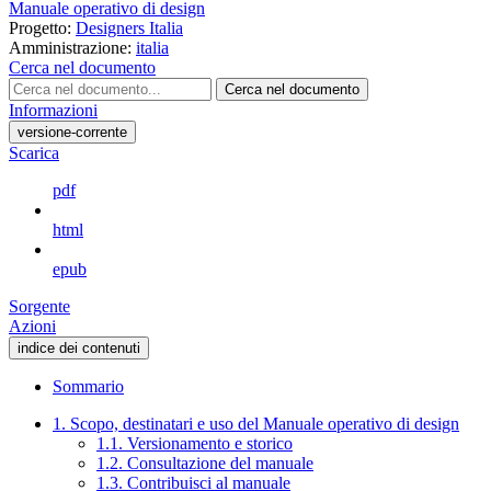
Manuale operativo di design
Progetto:
Designers Italia
Amministrazione:
italia
Cerca nel documento
Cerca nel documento
Informazioni
versione-corrente
Scarica
pdf
html
epub
Sorgente
Azioni
indice dei contenuti
Sommario
1. Scopo, destinatari e uso del Manuale operativo di design
1.1. Versionamento e storico
1.2. Consultazione del manuale
1.3. Contribuisci al manuale