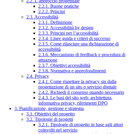
2.2. L’approccio progettuale
2.2.1. Buone pratiche
2.2.2. Principi
2.3. Accessibilità
2.3.1. Definizione
2.3.2. Accessibilità by design
2.3.3. Principi per l’accessibilità
2.3.4. Linee guida e criteri di successo
2.3.5. Come rilasciare una dichiarazione di
accessibilità
2.3.6. Meccanismo di feedback e procedura di
attuazione
2.3.7. Obiettivi accessibilità
2.3.8. Normativa e approfondimenti
2.4. Privacy
2.4.1. Come rispettare la privacy sin dalla
progettazione di un sito o servizio digitale
2.4.2. Richiedi il consenso quando necessario
2.4.3. Le basi del sito web: architettura,
informativa privacy, riferimenti DPO
3. Pianificazione, gestione e strategia
3.1. Obiettivi del progetto
3.2. Tipologie di progetti
3.2.1. Tipologie di progetto in base agli attori
coinvolti nel servizio