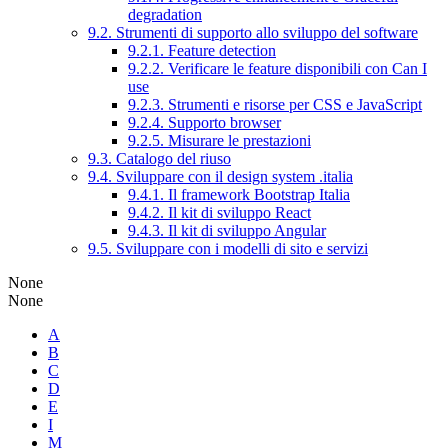
degradation
9.2. Strumenti di supporto allo sviluppo del software
9.2.1. Feature detection
9.2.2. Verificare le feature disponibili con Can I
use
9.2.3. Strumenti e risorse per CSS e JavaScript
9.2.4. Supporto browser
9.2.5. Misurare le prestazioni
9.3. Catalogo del riuso
9.4. Sviluppare con il design system .italia
9.4.1. Il framework Bootstrap Italia
9.4.2. Il kit di sviluppo React
9.4.3. Il kit di sviluppo Angular
9.5. Sviluppare con i modelli di sito e servizi
None
None
A
B
C
D
E
I
M