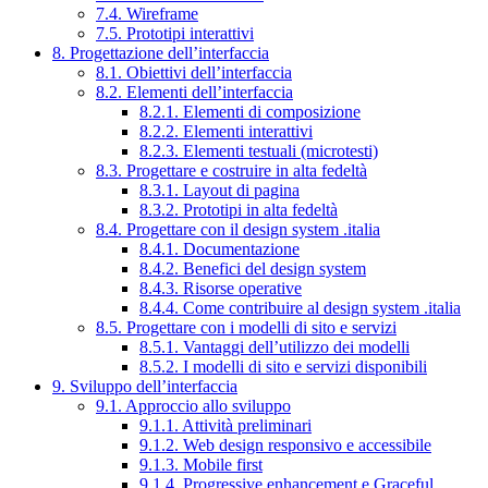
7.4. Wireframe
7.5. Prototipi interattivi
8. Progettazione dell’interfaccia
8.1. Obiettivi dell’interfaccia
8.2. Elementi dell’interfaccia
8.2.1. Elementi di composizione
8.2.2. Elementi interattivi
8.2.3. Elementi testuali (microtesti)
8.3. Progettare e costruire in alta fedeltà
8.3.1. Layout di pagina
8.3.2. Prototipi in alta fedeltà
8.4. Progettare con il design system .italia
8.4.1. Documentazione
8.4.2. Benefici del design system
8.4.3. Risorse operative
8.4.4. Come contribuire al design system .italia
8.5. Progettare con i modelli di sito e servizi
8.5.1. Vantaggi dell’utilizzo dei modelli
8.5.2. I modelli di sito e servizi disponibili
9. Sviluppo dell’interfaccia
9.1. Approccio allo sviluppo
9.1.1. Attività preliminari
9.1.2. Web design responsivo e accessibile
9.1.3. Mobile first
9.1.4. Progressive enhancement e Graceful