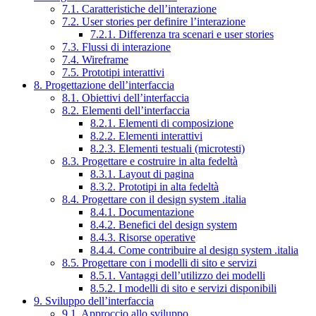
7.1. Caratteristiche dell’interazione
7.2. User stories per definire l’interazione
7.2.1. Differenza tra scenari e user stories
7.3. Flussi di interazione
7.4. Wireframe
7.5. Prototipi interattivi
8. Progettazione dell’interfaccia
8.1. Obiettivi dell’interfaccia
8.2. Elementi dell’interfaccia
8.2.1. Elementi di composizione
8.2.2. Elementi interattivi
8.2.3. Elementi testuali (microtesti)
8.3. Progettare e costruire in alta fedeltà
8.3.1. Layout di pagina
8.3.2. Prototipi in alta fedeltà
8.4. Progettare con il design system .italia
8.4.1. Documentazione
8.4.2. Benefici del design system
8.4.3. Risorse operative
8.4.4. Come contribuire al design system .italia
8.5. Progettare con i modelli di sito e servizi
8.5.1. Vantaggi dell’utilizzo dei modelli
8.5.2. I modelli di sito e servizi disponibili
9. Sviluppo dell’interfaccia
9.1. Approccio allo sviluppo