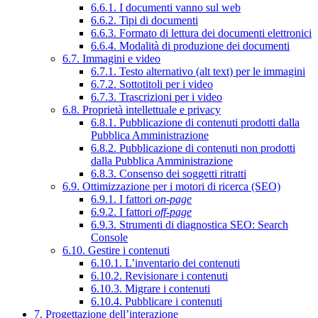
6.6.1. I documenti vanno sul web
6.6.2. Tipi di documenti
6.6.3. Formato di lettura dei documenti elettronici
6.6.4. Modalità di produzione dei documenti
6.7. Immagini e video
6.7.1. Testo alternativo (alt text) per le immagini
6.7.2. Sottotitoli per i video
6.7.3. Trascrizioni per i video
6.8. Proprietà intellettuale e privacy
6.8.1. Pubblicazione di contenuti prodotti dalla
Pubblica Amministrazione
6.8.2. Pubblicazione di contenuti non prodotti
dalla Pubblica Amministrazione
6.8.3. Consenso dei soggetti ritratti
6.9. Ottimizzazione per i motori di ricerca (SEO)
6.9.1. I fattori
on-page
6.9.2. I fattori
off-page
6.9.3. Strumenti di diagnostica SEO: Search
Console
6.10. Gestire i contenuti
6.10.1. L’inventario dei contenuti
6.10.2. Revisionare i contenuti
6.10.3. Migrare i contenuti
6.10.4. Pubblicare i contenuti
7. Progettazione dell’interazione