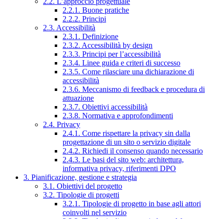
2.2. L’approccio progettuale
2.2.1. Buone pratiche
2.2.2. Principi
2.3. Accessibilità
2.3.1. Definizione
2.3.2. Accessibilità by design
2.3.3. Principi per l’accessibilità
2.3.4. Linee guida e criteri di successo
2.3.5. Come rilasciare una dichiarazione di
accessibilità
2.3.6. Meccanismo di feedback e procedura di
attuazione
2.3.7. Obiettivi accessibilità
2.3.8. Normativa e approfondimenti
2.4. Privacy
2.4.1. Come rispettare la privacy sin dalla
progettazione di un sito o servizio digitale
2.4.2. Richiedi il consenso quando necessario
2.4.3. Le basi del sito web: architettura,
informativa privacy, riferimenti DPO
3. Pianificazione, gestione e strategia
3.1. Obiettivi del progetto
3.2. Tipologie di progetti
3.2.1. Tipologie di progetto in base agli attori
coinvolti nel servizio