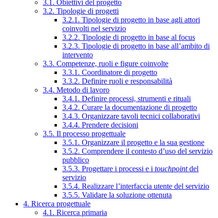
3.1. Obiettivi del progetto
3.2. Tipologie di progetti
3.2.1. Tipologie di progetto in base agli attori
coinvolti nel servizio
3.2.2. Tipologie di progetto in base al focus
3.2.3. Tipologie di progetto in base all’ambito di
intervento
3.3. Competenze, ruoli e figure coinvolte
3.3.1. Coordinatore di progetto
3.3.2. Definire ruoli e responsabilità
3.4. Metodo di lavoro
3.4.1. Definire processi, strumenti e rituali
3.4.2. Curare la documentazione di progetto
3.4.3. Organizzare tavoli tecnici collaborativi
3.4.4. Prendere decisioni
3.5. Il processo progettuale
3.5.1. Organizzare il progetto e la sua gestione
3.5.2. Comprendere il contesto d’uso del servizio
pubblico
3.5.3. Progettare i processi e i
touchpoint
del
servizio
3.5.4. Realizzare l’interfaccia utente del servizio
3.5.5. Validare la soluzione ottenuta
4. Ricerca progettuale
4.1. Ricerca primaria