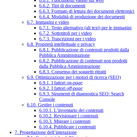
6.6.1. I documenti vanno sul web
6.6.2. Tipi di documenti
6.6.3. Formato di lettura dei documenti elettronici
6.6.4. Modalità di produzione dei documenti
6.7. Immagini e video
6.7.1. Testo alternativo (alt text) per le immagini
6.7.2. Sottotitoli per i video
6.7.3. Trascrizioni per i video
6.8. Proprietà intellettuale e privacy
6.8.1. Pubblicazione di contenuti prodotti dalla
Pubblica Amministrazione
6.8.2. Pubblicazione di contenuti non prodotti
dalla Pubblica Amministrazione
6.8.3. Consenso dei soggetti ritratti
6.9. Ottimizzazione per i motori di ricerca (SEO)
6.9.1. I fattori
on-page
6.9.2. I fattori
off-page
6.9.3. Strumenti di diagnostica SEO: Search
Console
6.10. Gestire i contenuti
6.10.1. L’inventario dei contenuti
6.10.2. Revisionare i contenuti
6.10.3. Migrare i contenuti
6.10.4. Pubblicare i contenuti
7. Progettazione dell’interazione