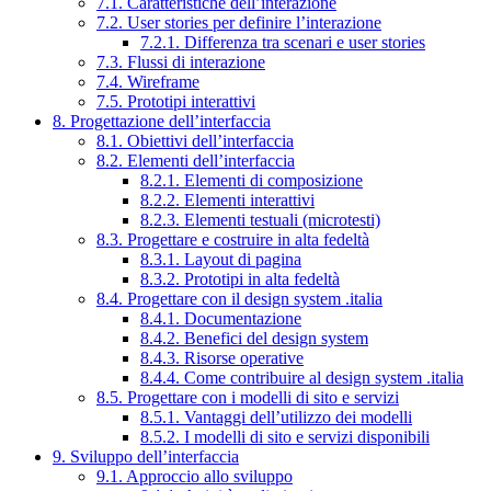
7.1. Caratteristiche dell’interazione
7.2. User stories per definire l’interazione
7.2.1. Differenza tra scenari e user stories
7.3. Flussi di interazione
7.4. Wireframe
7.5. Prototipi interattivi
8. Progettazione dell’interfaccia
8.1. Obiettivi dell’interfaccia
8.2. Elementi dell’interfaccia
8.2.1. Elementi di composizione
8.2.2. Elementi interattivi
8.2.3. Elementi testuali (microtesti)
8.3. Progettare e costruire in alta fedeltà
8.3.1. Layout di pagina
8.3.2. Prototipi in alta fedeltà
8.4. Progettare con il design system .italia
8.4.1. Documentazione
8.4.2. Benefici del design system
8.4.3. Risorse operative
8.4.4. Come contribuire al design system .italia
8.5. Progettare con i modelli di sito e servizi
8.5.1. Vantaggi dell’utilizzo dei modelli
8.5.2. I modelli di sito e servizi disponibili
9. Sviluppo dell’interfaccia
9.1. Approccio allo sviluppo