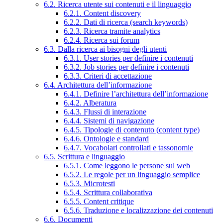
6.2. Ricerca utente sui contenuti e il linguaggio
6.2.1. Content discovery
6.2.2. Dati di ricerca (search keywords)
6.2.3. Ricerca tramite analytics
6.2.4. Ricerca sui forum
6.3. Dalla ricerca ai bisogni degli utenti
6.3.1. User stories per definire i contenuti
6.3.2. Job stories per definire i contenuti
6.3.3. Criteri di accettazione
6.4. Architettura dell’informazione
6.4.1. Definire l’architettura dell’informazione
6.4.2. Alberatura
6.4.3. Flussi di interazione
6.4.4. Sistemi di navigazione
6.4.5. Tipologie di contenuto (content type)
6.4.6. Ontologie e standard
6.4.7. Vocabolari controllati e tassonomie
6.5. Scrittura e linguaggio
6.5.1. Come leggono le persone sul web
6.5.2. Le regole per un linguaggio semplice
6.5.3. Microtesti
6.5.4. Scrittura collaborativa
6.5.5. Content critique
6.5.6. Traduzione e localizzazione dei contenuti
6.6. Documenti