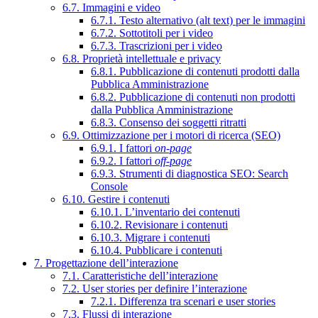
6.7. Immagini e video
6.7.1. Testo alternativo (alt text) per le immagini
6.7.2. Sottotitoli per i video
6.7.3. Trascrizioni per i video
6.8. Proprietà intellettuale e privacy
6.8.1. Pubblicazione di contenuti prodotti dalla
Pubblica Amministrazione
6.8.2. Pubblicazione di contenuti non prodotti
dalla Pubblica Amministrazione
6.8.3. Consenso dei soggetti ritratti
6.9. Ottimizzazione per i motori di ricerca (SEO)
6.9.1. I fattori
on-page
6.9.2. I fattori
off-page
6.9.3. Strumenti di diagnostica SEO: Search
Console
6.10. Gestire i contenuti
6.10.1. L’inventario dei contenuti
6.10.2. Revisionare i contenuti
6.10.3. Migrare i contenuti
6.10.4. Pubblicare i contenuti
7. Progettazione dell’interazione
7.1. Caratteristiche dell’interazione
7.2. User stories per definire l’interazione
7.2.1. Differenza tra scenari e user stories
7.3. Flussi di interazione