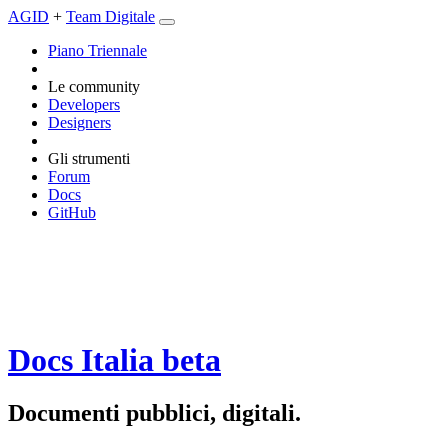
AGID
+
Team Digitale
Piano Triennale
Le community
Developers
Designers
Gli strumenti
Forum
Docs
GitHub
Docs Italia
beta
Documenti pubblici, digitali.