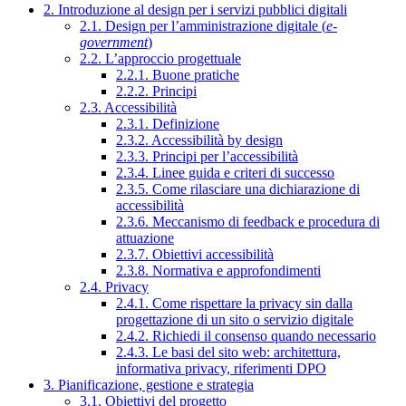
2. Introduzione al design per i servizi pubblici digitali
2.1. Design per l’amministrazione digitale (
e-
government
)
2.2. L’approccio progettuale
2.2.1. Buone pratiche
2.2.2. Principi
2.3. Accessibilità
2.3.1. Definizione
2.3.2. Accessibilità by design
2.3.3. Principi per l’accessibilità
2.3.4. Linee guida e criteri di successo
2.3.5. Come rilasciare una dichiarazione di
accessibilità
2.3.6. Meccanismo di feedback e procedura di
attuazione
2.3.7. Obiettivi accessibilità
2.3.8. Normativa e approfondimenti
2.4. Privacy
2.4.1. Come rispettare la privacy sin dalla
progettazione di un sito o servizio digitale
2.4.2. Richiedi il consenso quando necessario
2.4.3. Le basi del sito web: architettura,
informativa privacy, riferimenti DPO
3. Pianificazione, gestione e strategia
3.1. Obiettivi del progetto