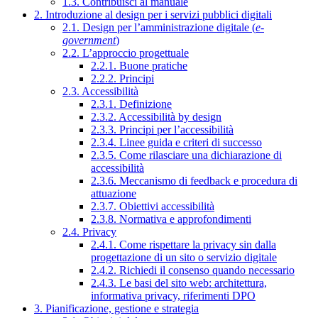
1.3. Contribuisci al manuale
2. Introduzione al design per i servizi pubblici digitali
2.1. Design per l’amministrazione digitale (
e-
government
)
2.2. L’approccio progettuale
2.2.1. Buone pratiche
2.2.2. Principi
2.3. Accessibilità
2.3.1. Definizione
2.3.2. Accessibilità by design
2.3.3. Principi per l’accessibilità
2.3.4. Linee guida e criteri di successo
2.3.5. Come rilasciare una dichiarazione di
accessibilità
2.3.6. Meccanismo di feedback e procedura di
attuazione
2.3.7. Obiettivi accessibilità
2.3.8. Normativa e approfondimenti
2.4. Privacy
2.4.1. Come rispettare la privacy sin dalla
progettazione di un sito o servizio digitale
2.4.2. Richiedi il consenso quando necessario
2.4.3. Le basi del sito web: architettura,
informativa privacy, riferimenti DPO
3. Pianificazione, gestione e strategia