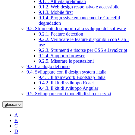
9.1.1. Attività preliminari
9.1.2. Web design responsivo e accessibile
9.1.3. Mobile first
9.1.4. Progressive enhancement e Graceful
degradation
9.2. Strumenti di supporto allo sviluppo del software
9.2.1. Feature detection
9.2.2. Verificare le feature disponibili con Can I
use
9.2.3. Strumenti e risorse per CSS e JavaScript
9.2.4. Supporto browser
9.2.5. Misurare le prestazioni
9.3. Catalogo del riuso
9.4. Sviluppare con il design system .italia
9.4.1. Il framework Bootstrap Italia
9.4.2. Il kit di sviluppo React
9.4.3. Il kit di sviluppo Angular
9.5. Sviluppare con i modelli di sito e servizi
glossario
A
B
C
D