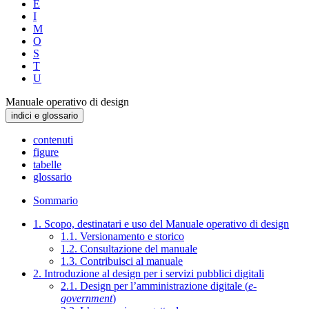
E
I
M
O
S
T
U
Manuale operativo di design
indici e glossario
contenuti
figure
tabelle
glossario
Sommario
1. Scopo, destinatari e uso del Manuale operativo di design
1.1. Versionamento e storico
1.2. Consultazione del manuale
1.3. Contribuisci al manuale
2. Introduzione al design per i servizi pubblici digitali
2.1. Design per l’amministrazione digitale (
e-
government
)