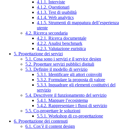
4.1.1. Interviste
4.1.2. Questionari
4.1.3. Test di usabilità
4.1.4. Web analytics
4.1.5. Strumenti di mappatura dell’esperienza
utente
4.2. Ricerca secondaria
4.2.1. Ricerca documentale
4.2.2. Analisi benchmark
4.2.3. Valutazione euristica
5. Progettazione dei servizi
5.1. Cosa sono i servizi e il service design
5.2. Progettare servizi pubblici digitali
5.3. Definire il modello di servizio
5.3.1. Identificare gli attori coinvolti
5.3.2. Formulare la proposta di valore
5.3.3. Inquadrare gli elementi costitutivi del
servizio
5.4. Descrivere il funzionamento del servizio
5.4.1. Mappare l’ecosistema
5.4.2. Rappresentare i flussi di servizio
5.5. Co-progettare le soluzioni
5.5.1. Workshop di co-progettazione
6. Progettazione dei contenuti
6.1. Cos’è il content design