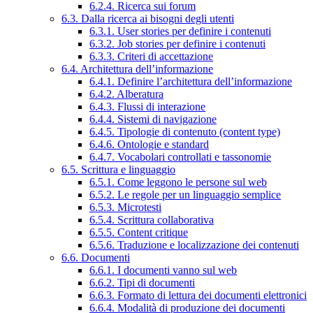
6.2.4. Ricerca sui forum
6.3. Dalla ricerca ai bisogni degli utenti
6.3.1. User stories per definire i contenuti
6.3.2. Job stories per definire i contenuti
6.3.3. Criteri di accettazione
6.4. Architettura dell’informazione
6.4.1. Definire l’architettura dell’informazione
6.4.2. Alberatura
6.4.3. Flussi di interazione
6.4.4. Sistemi di navigazione
6.4.5. Tipologie di contenuto (content type)
6.4.6. Ontologie e standard
6.4.7. Vocabolari controllati e tassonomie
6.5. Scrittura e linguaggio
6.5.1. Come leggono le persone sul web
6.5.2. Le regole per un linguaggio semplice
6.5.3. Microtesti
6.5.4. Scrittura collaborativa
6.5.5. Content critique
6.5.6. Traduzione e localizzazione dei contenuti
6.6. Documenti
6.6.1. I documenti vanno sul web
6.6.2. Tipi di documenti
6.6.3. Formato di lettura dei documenti elettronici
6.6.4. Modalità di produzione dei documenti