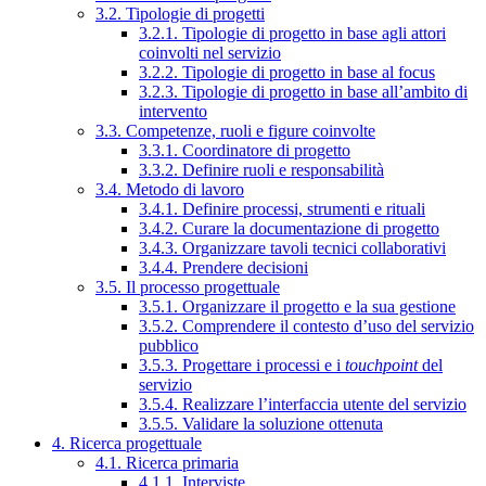
3.2. Tipologie di progetti
3.2.1. Tipologie di progetto in base agli attori
coinvolti nel servizio
3.2.2. Tipologie di progetto in base al focus
3.2.3. Tipologie di progetto in base all’ambito di
intervento
3.3. Competenze, ruoli e figure coinvolte
3.3.1. Coordinatore di progetto
3.3.2. Definire ruoli e responsabilità
3.4. Metodo di lavoro
3.4.1. Definire processi, strumenti e rituali
3.4.2. Curare la documentazione di progetto
3.4.3. Organizzare tavoli tecnici collaborativi
3.4.4. Prendere decisioni
3.5. Il processo progettuale
3.5.1. Organizzare il progetto e la sua gestione
3.5.2. Comprendere il contesto d’uso del servizio
pubblico
3.5.3. Progettare i processi e i
touchpoint
del
servizio
3.5.4. Realizzare l’interfaccia utente del servizio
3.5.5. Validare la soluzione ottenuta
4. Ricerca progettuale
4.1. Ricerca primaria
4.1.1. Interviste