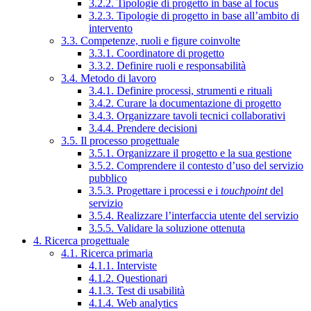
3.2.2. Tipologie di progetto in base al focus
3.2.3. Tipologie di progetto in base all’ambito di
intervento
3.3. Competenze, ruoli e figure coinvolte
3.3.1. Coordinatore di progetto
3.3.2. Definire ruoli e responsabilità
3.4. Metodo di lavoro
3.4.1. Definire processi, strumenti e rituali
3.4.2. Curare la documentazione di progetto
3.4.3. Organizzare tavoli tecnici collaborativi
3.4.4. Prendere decisioni
3.5. Il processo progettuale
3.5.1. Organizzare il progetto e la sua gestione
3.5.2. Comprendere il contesto d’uso del servizio
pubblico
3.5.3. Progettare i processi e i
touchpoint
del
servizio
3.5.4. Realizzare l’interfaccia utente del servizio
3.5.5. Validare la soluzione ottenuta
4. Ricerca progettuale
4.1. Ricerca primaria
4.1.1. Interviste
4.1.2. Questionari
4.1.3. Test di usabilità
4.1.4. Web analytics