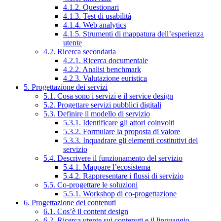
4.1.2. Questionari
4.1.3. Test di usabilità
4.1.4. Web analytics
4.1.5. Strumenti di mappatura dell’esperienza
utente
4.2. Ricerca secondaria
4.2.1. Ricerca documentale
4.2.2. Analisi benchmark
4.2.3. Valutazione euristica
5. Progettazione dei servizi
5.1. Cosa sono i servizi e il service design
5.2. Progettare servizi pubblici digitali
5.3. Definire il modello di servizio
5.3.1. Identificare gli attori coinvolti
5.3.2. Formulare la proposta di valore
5.3.3. Inquadrare gli elementi costitutivi del
servizio
5.4. Descrivere il funzionamento del servizio
5.4.1. Mappare l’ecosistema
5.4.2. Rappresentare i flussi di servizio
5.5. Co-progettare le soluzioni
5.5.1. Workshop di co-progettazione
6. Progettazione dei contenuti
6.1. Cos’è il content design
6.2. Ricerca utente sui contenuti e il linguaggio