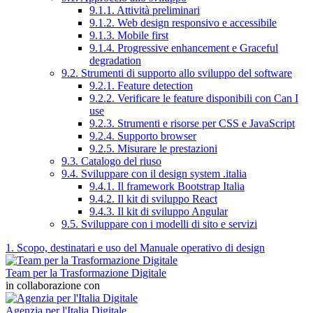
9.1.1. Attività preliminari
9.1.2. Web design responsivo e accessibile
9.1.3. Mobile first
9.1.4. Progressive enhancement e Graceful
degradation
9.2. Strumenti di supporto allo sviluppo del software
9.2.1. Feature detection
9.2.2. Verificare le feature disponibili con Can I
use
9.2.3. Strumenti e risorse per CSS e JavaScript
9.2.4. Supporto browser
9.2.5. Misurare le prestazioni
9.3. Catalogo del riuso
9.4. Sviluppare con il design system .italia
9.4.1. Il framework Bootstrap Italia
9.4.2. Il kit di sviluppo React
9.4.3. Il kit di sviluppo Angular
9.5. Sviluppare con i modelli di sito e servizi
1. Scopo, destinatari e uso del Manuale operativo di design
Team per la Trasformazione Digitale
in collaborazione con
Agenzia per l'Italia Digitale