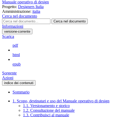
Manuale operativo di design
Progetto:
Designers Italia
Amministrazione:
italia
Cerca nel documento
Cerca nel documento
Informazioni
versione-corrente
Scarica
pdf
html
epub
Sorgente
Azioni
indice dei contenuti
Sommario
1. Scopo, destinatari e uso del Manuale operativo di design
1.1. Versionamento e storico
1.2. Consultazione del manuale
1.3. Contribuisci al manuale