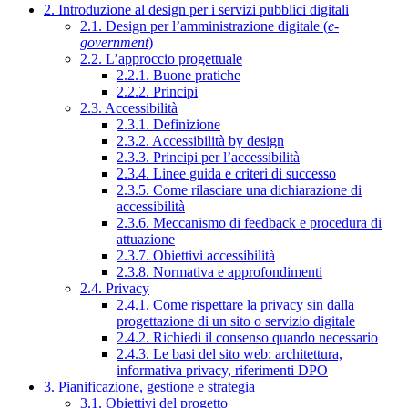
2. Introduzione al design per i servizi pubblici digitali
2.1. Design per l’amministrazione digitale (
e-
government
)
2.2. L’approccio progettuale
2.2.1. Buone pratiche
2.2.2. Principi
2.3. Accessibilità
2.3.1. Definizione
2.3.2. Accessibilità by design
2.3.3. Principi per l’accessibilità
2.3.4. Linee guida e criteri di successo
2.3.5. Come rilasciare una dichiarazione di
accessibilità
2.3.6. Meccanismo di feedback e procedura di
attuazione
2.3.7. Obiettivi accessibilità
2.3.8. Normativa e approfondimenti
2.4. Privacy
2.4.1. Come rispettare la privacy sin dalla
progettazione di un sito o servizio digitale
2.4.2. Richiedi il consenso quando necessario
2.4.3. Le basi del sito web: architettura,
informativa privacy, riferimenti DPO
3. Pianificazione, gestione e strategia
3.1. Obiettivi del progetto