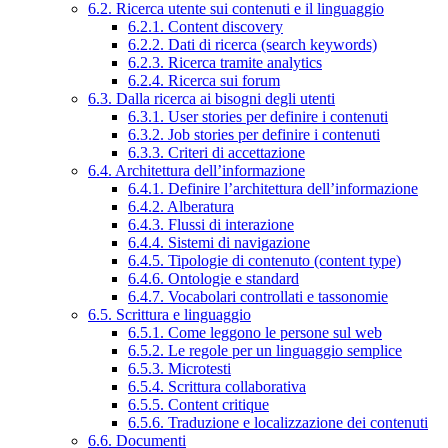
6.2. Ricerca utente sui contenuti e il linguaggio
6.2.1. Content discovery
6.2.2. Dati di ricerca (search keywords)
6.2.3. Ricerca tramite analytics
6.2.4. Ricerca sui forum
6.3. Dalla ricerca ai bisogni degli utenti
6.3.1. User stories per definire i contenuti
6.3.2. Job stories per definire i contenuti
6.3.3. Criteri di accettazione
6.4. Architettura dell’informazione
6.4.1. Definire l’architettura dell’informazione
6.4.2. Alberatura
6.4.3. Flussi di interazione
6.4.4. Sistemi di navigazione
6.4.5. Tipologie di contenuto (content type)
6.4.6. Ontologie e standard
6.4.7. Vocabolari controllati e tassonomie
6.5. Scrittura e linguaggio
6.5.1. Come leggono le persone sul web
6.5.2. Le regole per un linguaggio semplice
6.5.3. Microtesti
6.5.4. Scrittura collaborativa
6.5.5. Content critique
6.5.6. Traduzione e localizzazione dei contenuti
6.6. Documenti