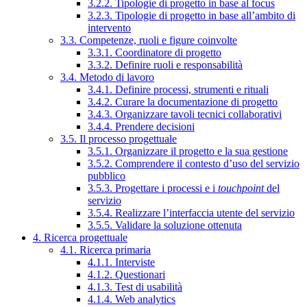
3.2.2. Tipologie di progetto in base al focus
3.2.3. Tipologie di progetto in base all’ambito di
intervento
3.3. Competenze, ruoli e figure coinvolte
3.3.1. Coordinatore di progetto
3.3.2. Definire ruoli e responsabilità
3.4. Metodo di lavoro
3.4.1. Definire processi, strumenti e rituali
3.4.2. Curare la documentazione di progetto
3.4.3. Organizzare tavoli tecnici collaborativi
3.4.4. Prendere decisioni
3.5. Il processo progettuale
3.5.1. Organizzare il progetto e la sua gestione
3.5.2. Comprendere il contesto d’uso del servizio
pubblico
3.5.3. Progettare i processi e i
touchpoint
del
servizio
3.5.4. Realizzare l’interfaccia utente del servizio
3.5.5. Validare la soluzione ottenuta
4. Ricerca progettuale
4.1. Ricerca primaria
4.1.1. Interviste
4.1.2. Questionari
4.1.3. Test di usabilità
4.1.4. Web analytics