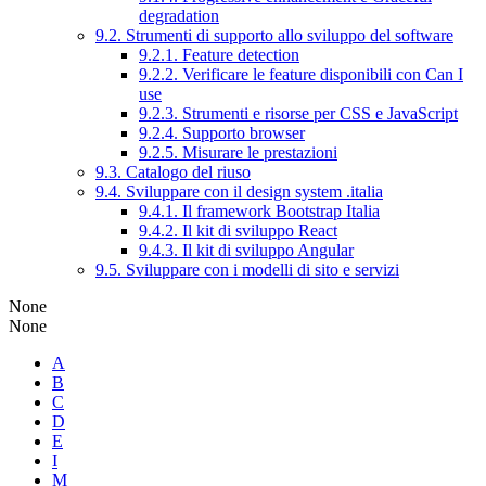
degradation
9.2. Strumenti di supporto allo sviluppo del software
9.2.1. Feature detection
9.2.2. Verificare le feature disponibili con Can I
use
9.2.3. Strumenti e risorse per CSS e JavaScript
9.2.4. Supporto browser
9.2.5. Misurare le prestazioni
9.3. Catalogo del riuso
9.4. Sviluppare con il design system .italia
9.4.1. Il framework Bootstrap Italia
9.4.2. Il kit di sviluppo React
9.4.3. Il kit di sviluppo Angular
9.5. Sviluppare con i modelli di sito e servizi
None
None
A
B
C
D
E
I
M