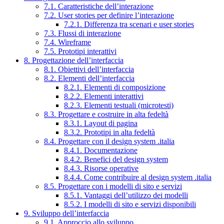
7.1. Caratteristiche dell’interazione
7.2. User stories per definire l’interazione
7.2.1. Differenza tra scenari e user stories
7.3. Flussi di interazione
7.4. Wireframe
7.5. Prototipi interattivi
8. Progettazione dell’interfaccia
8.1. Obiettivi dell’interfaccia
8.2. Elementi dell’interfaccia
8.2.1. Elementi di composizione
8.2.2. Elementi interattivi
8.2.3. Elementi testuali (microtesti)
8.3. Progettare e costruire in alta fedeltà
8.3.1. Layout di pagina
8.3.2. Prototipi in alta fedeltà
8.4. Progettare con il design system .italia
8.4.1. Documentazione
8.4.2. Benefici del design system
8.4.3. Risorse operative
8.4.4. Come contribuire al design system .italia
8.5. Progettare con i modelli di sito e servizi
8.5.1. Vantaggi dell’utilizzo dei modelli
8.5.2. I modelli di sito e servizi disponibili
9. Sviluppo dell’interfaccia
9.1. Approccio allo sviluppo