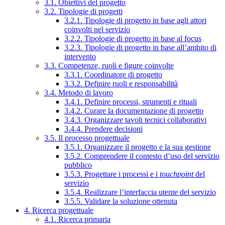
3.1. Obiettivi del progetto
3.2. Tipologie di progetti
3.2.1. Tipologie di progetto in base agli attori
coinvolti nel servizio
3.2.2. Tipologie di progetto in base al focus
3.2.3. Tipologie di progetto in base all’ambito di
intervento
3.3. Competenze, ruoli e figure coinvolte
3.3.1. Coordinatore di progetto
3.3.2. Definire ruoli e responsabilità
3.4. Metodo di lavoro
3.4.1. Definire processi, strumenti e rituali
3.4.2. Curare la documentazione di progetto
3.4.3. Organizzare tavoli tecnici collaborativi
3.4.4. Prendere decisioni
3.5. Il processo progettuale
3.5.1. Organizzare il progetto e la sua gestione
3.5.2. Comprendere il contesto d’uso del servizio
pubblico
3.5.3. Progettare i processi e i
touchpoint
del
servizio
3.5.4. Realizzare l’interfaccia utente del servizio
3.5.5. Validare la soluzione ottenuta
4. Ricerca progettuale
4.1. Ricerca primaria