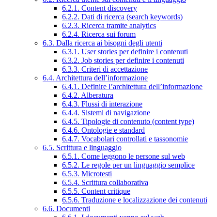
6.2.1. Content discovery
6.2.2. Dati di ricerca (search keywords)
6.2.3. Ricerca tramite analytics
6.2.4. Ricerca sui forum
6.3. Dalla ricerca ai bisogni degli utenti
6.3.1. User stories per definire i contenuti
6.3.2. Job stories per definire i contenuti
6.3.3. Criteri di accettazione
6.4. Architettura dell’informazione
6.4.1. Definire l’architettura dell’informazione
6.4.2. Alberatura
6.4.3. Flussi di interazione
6.4.4. Sistemi di navigazione
6.4.5. Tipologie di contenuto (content type)
6.4.6. Ontologie e standard
6.4.7. Vocabolari controllati e tassonomie
6.5. Scrittura e linguaggio
6.5.1. Come leggono le persone sul web
6.5.2. Le regole per un linguaggio semplice
6.5.3. Microtesti
6.5.4. Scrittura collaborativa
6.5.5. Content critique
6.5.6. Traduzione e localizzazione dei contenuti
6.6. Documenti