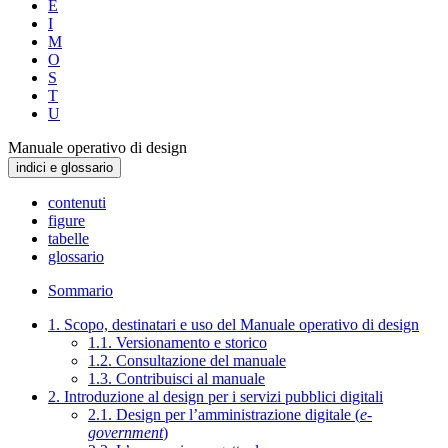
E
I
M
O
S
T
U
Manuale operativo di design
indici e glossario
contenuti
figure
tabelle
glossario
Sommario
1. Scopo, destinatari e uso del Manuale operativo di design
1.1. Versionamento e storico
1.2. Consultazione del manuale
1.3. Contribuisci al manuale
2. Introduzione al design per i servizi pubblici digitali
2.1. Design per l’amministrazione digitale (
e-
government
)