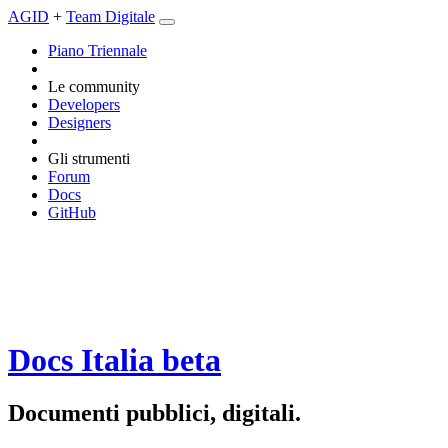
AGID
+
Team Digitale
Piano Triennale
Le community
Developers
Designers
Gli strumenti
Forum
Docs
GitHub
Docs Italia
beta
Documenti pubblici, digitali.