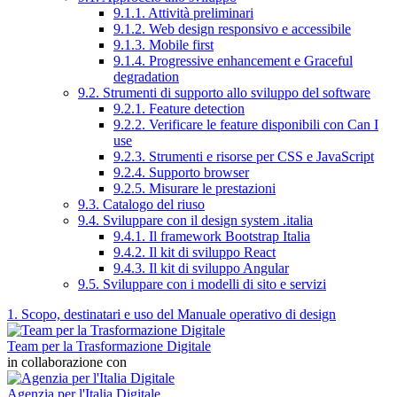
9.1.1. Attività preliminari
9.1.2. Web design responsivo e accessibile
9.1.3. Mobile first
9.1.4. Progressive enhancement e Graceful
degradation
9.2. Strumenti di supporto allo sviluppo del software
9.2.1. Feature detection
9.2.2. Verificare le feature disponibili con Can I
use
9.2.3. Strumenti e risorse per CSS e JavaScript
9.2.4. Supporto browser
9.2.5. Misurare le prestazioni
9.3. Catalogo del riuso
9.4. Sviluppare con il design system .italia
9.4.1. Il framework Bootstrap Italia
9.4.2. Il kit di sviluppo React
9.4.3. Il kit di sviluppo Angular
9.5. Sviluppare con i modelli di sito e servizi
1. Scopo, destinatari e uso del Manuale operativo di design
Team per la Trasformazione Digitale
in collaborazione con
Agenzia per l'Italia Digitale