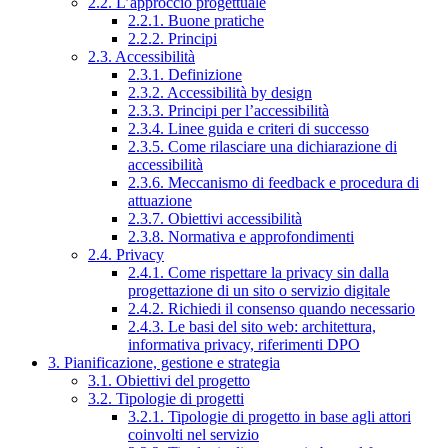
2.2. L’approccio progettuale
2.2.1. Buone pratiche
2.2.2. Principi
2.3. Accessibilità
2.3.1. Definizione
2.3.2. Accessibilità by design
2.3.3. Principi per l’accessibilità
2.3.4. Linee guida e criteri di successo
2.3.5. Come rilasciare una dichiarazione di
accessibilità
2.3.6. Meccanismo di feedback e procedura di
attuazione
2.3.7. Obiettivi accessibilità
2.3.8. Normativa e approfondimenti
2.4. Privacy
2.4.1. Come rispettare la privacy sin dalla
progettazione di un sito o servizio digitale
2.4.2. Richiedi il consenso quando necessario
2.4.3. Le basi del sito web: architettura,
informativa privacy, riferimenti DPO
3. Pianificazione, gestione e strategia
3.1. Obiettivi del progetto
3.2. Tipologie di progetti
3.2.1. Tipologie di progetto in base agli attori
coinvolti nel servizio