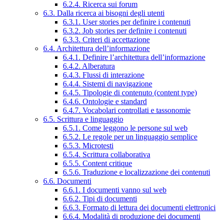
6.2.4. Ricerca sui forum
6.3. Dalla ricerca ai bisogni degli utenti
6.3.1. User stories per definire i contenuti
6.3.2. Job stories per definire i contenuti
6.3.3. Criteri di accettazione
6.4. Architettura dell’informazione
6.4.1. Definire l’architettura dell’informazione
6.4.2. Alberatura
6.4.3. Flussi di interazione
6.4.4. Sistemi di navigazione
6.4.5. Tipologie di contenuto (content type)
6.4.6. Ontologie e standard
6.4.7. Vocabolari controllati e tassonomie
6.5. Scrittura e linguaggio
6.5.1. Come leggono le persone sul web
6.5.2. Le regole per un linguaggio semplice
6.5.3. Microtesti
6.5.4. Scrittura collaborativa
6.5.5. Content critique
6.5.6. Traduzione e localizzazione dei contenuti
6.6. Documenti
6.6.1. I documenti vanno sul web
6.6.2. Tipi di documenti
6.6.3. Formato di lettura dei documenti elettronici
6.6.4. Modalità di produzione dei documenti