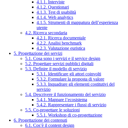
4.1.1. Interviste
4.1.2. Questionari
4.1.3. Test di usabilità
4.1.4. Web analytics
4.1.5. Strumenti di mappatura dell’esperienza
utente
4.2. Ricerca secondaria
4.2.1. Ricerca documentale
4.2.2. Analisi benchmark
4.2.3. Valutazione euristica
5. Progettazione dei servizi
5.1. Cosa sono i servizi e il service design
5.2. Progettare servizi pubblici digitali
5.3. Definire il modello di servizio
5.3.1. Identificare gli attori coinvolti
5.3.2. Formulare la proposta di valore
5.3.3. Inquadrare gli elementi costitutivi del
servizio
5.4. Descrivere il funzionamento del servizio
5.4.1. Mappare l’ecosistema
5.4.2. Rappresentare i flussi di servizio
5.5. Co-progettare le soluzioni
5.5.1. Workshop di co-progettazione
6. Progettazione dei contenuti
6.1. Cos’è il content design