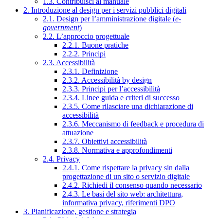
1.3. Contribuisci al manuale
2. Introduzione al design per i servizi pubblici digitali
2.1. Design per l’amministrazione digitale (
e-
government
)
2.2. L’approccio progettuale
2.2.1. Buone pratiche
2.2.2. Principi
2.3. Accessibilità
2.3.1. Definizione
2.3.2. Accessibilità by design
2.3.3. Principi per l’accessibilità
2.3.4. Linee guida e criteri di successo
2.3.5. Come rilasciare una dichiarazione di
accessibilità
2.3.6. Meccanismo di feedback e procedura di
attuazione
2.3.7. Obiettivi accessibilità
2.3.8. Normativa e approfondimenti
2.4. Privacy
2.4.1. Come rispettare la privacy sin dalla
progettazione di un sito o servizio digitale
2.4.2. Richiedi il consenso quando necessario
2.4.3. Le basi del sito web: architettura,
informativa privacy, riferimenti DPO
3. Pianificazione, gestione e strategia