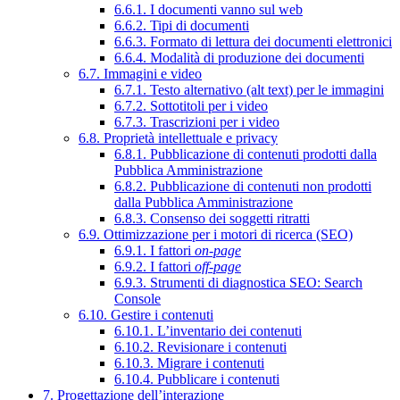
6.6.1. I documenti vanno sul web
6.6.2. Tipi di documenti
6.6.3. Formato di lettura dei documenti elettronici
6.6.4. Modalità di produzione dei documenti
6.7. Immagini e video
6.7.1. Testo alternativo (alt text) per le immagini
6.7.2. Sottotitoli per i video
6.7.3. Trascrizioni per i video
6.8. Proprietà intellettuale e privacy
6.8.1. Pubblicazione di contenuti prodotti dalla
Pubblica Amministrazione
6.8.2. Pubblicazione di contenuti non prodotti
dalla Pubblica Amministrazione
6.8.3. Consenso dei soggetti ritratti
6.9. Ottimizzazione per i motori di ricerca (SEO)
6.9.1. I fattori
on-page
6.9.2. I fattori
off-page
6.9.3. Strumenti di diagnostica SEO: Search
Console
6.10. Gestire i contenuti
6.10.1. L’inventario dei contenuti
6.10.2. Revisionare i contenuti
6.10.3. Migrare i contenuti
6.10.4. Pubblicare i contenuti
7. Progettazione dell’interazione