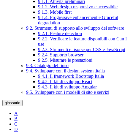
9.1.1. Attività preliminari
9.1.2. Web design responsivo e accessibile
9.1.3. Mobile first
9.1.4. Progressive enhancement e Graceful
degradation
9.2. Strumenti di supporto allo sviluppo del software
9.2.1. Feature detection
9.2.2. Verificare le feature disponibili con Can I
use
9.2.3. Strumenti e risorse per CSS e JavaScript
9.2.4. Supporto browser
9.2.5. Misurare le prestazioni
9.3. Catalogo del riuso
9.4. Sviluppare con il design system .italia
9.4.1. Il framework Bootstrap Italia
9.4.2. Il kit di sviluppo React
9.4.3. Il kit di sviluppo Angular
9.5. Sviluppare con i modelli di sito e servizi
glossario
A
B
C
D