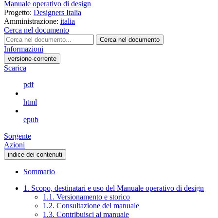
Manuale operativo di design
Progetto:
Designers Italia
Amministrazione:
italia
Cerca nel documento
Cerca nel documento
Informazioni
versione-corrente
Scarica
pdf
html
epub
Sorgente
Azioni
indice dei contenuti
Sommario
1. Scopo, destinatari e uso del Manuale operativo di design
1.1. Versionamento e storico
1.2. Consultazione del manuale
1.3. Contribuisci al manuale