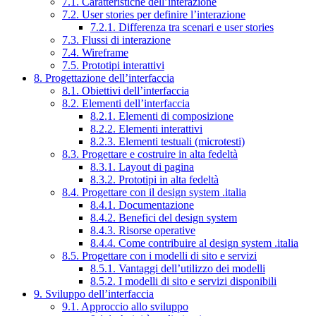
7.1. Caratteristiche dell’interazione
7.2. User stories per definire l’interazione
7.2.1. Differenza tra scenari e user stories
7.3. Flussi di interazione
7.4. Wireframe
7.5. Prototipi interattivi
8. Progettazione dell’interfaccia
8.1. Obiettivi dell’interfaccia
8.2. Elementi dell’interfaccia
8.2.1. Elementi di composizione
8.2.2. Elementi interattivi
8.2.3. Elementi testuali (microtesti)
8.3. Progettare e costruire in alta fedeltà
8.3.1. Layout di pagina
8.3.2. Prototipi in alta fedeltà
8.4. Progettare con il design system .italia
8.4.1. Documentazione
8.4.2. Benefici del design system
8.4.3. Risorse operative
8.4.4. Come contribuire al design system .italia
8.5. Progettare con i modelli di sito e servizi
8.5.1. Vantaggi dell’utilizzo dei modelli
8.5.2. I modelli di sito e servizi disponibili
9. Sviluppo dell’interfaccia
9.1. Approccio allo sviluppo