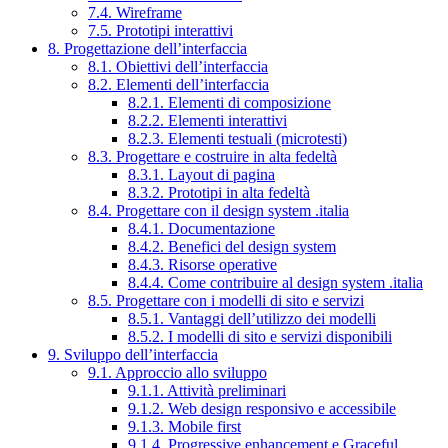
7.4. Wireframe
7.5. Prototipi interattivi
8. Progettazione dell’interfaccia
8.1. Obiettivi dell’interfaccia
8.2. Elementi dell’interfaccia
8.2.1. Elementi di composizione
8.2.2. Elementi interattivi
8.2.3. Elementi testuali (microtesti)
8.3. Progettare e costruire in alta fedeltà
8.3.1. Layout di pagina
8.3.2. Prototipi in alta fedeltà
8.4. Progettare con il design system .italia
8.4.1. Documentazione
8.4.2. Benefici del design system
8.4.3. Risorse operative
8.4.4. Come contribuire al design system .italia
8.5. Progettare con i modelli di sito e servizi
8.5.1. Vantaggi dell’utilizzo dei modelli
8.5.2. I modelli di sito e servizi disponibili
9. Sviluppo dell’interfaccia
9.1. Approccio allo sviluppo
9.1.1. Attività preliminari
9.1.2. Web design responsivo e accessibile
9.1.3. Mobile first
9.1.4. Progressive enhancement e Graceful