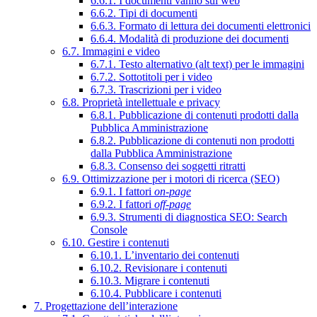
6.6.1. I documenti vanno sul web
6.6.2. Tipi di documenti
6.6.3. Formato di lettura dei documenti elettronici
6.6.4. Modalità di produzione dei documenti
6.7. Immagini e video
6.7.1. Testo alternativo (alt text) per le immagini
6.7.2. Sottotitoli per i video
6.7.3. Trascrizioni per i video
6.8. Proprietà intellettuale e privacy
6.8.1. Pubblicazione di contenuti prodotti dalla
Pubblica Amministrazione
6.8.2. Pubblicazione di contenuti non prodotti
dalla Pubblica Amministrazione
6.8.3. Consenso dei soggetti ritratti
6.9. Ottimizzazione per i motori di ricerca (SEO)
6.9.1. I fattori
on-page
6.9.2. I fattori
off-page
6.9.3. Strumenti di diagnostica SEO: Search
Console
6.10. Gestire i contenuti
6.10.1. L’inventario dei contenuti
6.10.2. Revisionare i contenuti
6.10.3. Migrare i contenuti
6.10.4. Pubblicare i contenuti
7. Progettazione dell’interazione