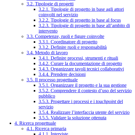
3.2. Tipologie di progetti
3.2.1. Tipologie di progetto in base agli attori
coinvolti nel servizio
3.2.2. Tipologie di progetto in base al focus
3.2.3. Tipologie di progetto in base all’ambito di
intervento
3.3. Competenze, ruoli e figure coinvolte
3.3.1. Coordinatore di progetto
3.3.2. Definire ruoli e responsabilità
3.4. Metodo di lavoro
3.4.1. Definire processi, strumenti e rituali
3.4.2. Curare la documentazione di progetto
3.4.3. Organizzare tavoli tecnici collaborativi
3.4.4. Prendere decisioni
3.5. Il processo progettuale
3.5.1. Organizzare il progetto e la sua gestione
3.5.2. Comprendere il contesto d’uso del servizio
pubblico
3.5.3. Progettare i processi e i
touchpoint
del
servizio
3.5.4. Realizzare l’interfaccia utente del servizio
3.5.5. Validare la soluzione ottenuta
4. Ricerca progettuale
4.1. Ricerca primaria
4.1.1. Interviste