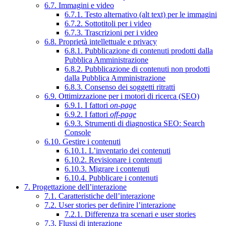
6.7. Immagini e video
6.7.1. Testo alternativo (alt text) per le immagini
6.7.2. Sottotitoli per i video
6.7.3. Trascrizioni per i video
6.8. Proprietà intellettuale e privacy
6.8.1. Pubblicazione di contenuti prodotti dalla
Pubblica Amministrazione
6.8.2. Pubblicazione di contenuti non prodotti
dalla Pubblica Amministrazione
6.8.3. Consenso dei soggetti ritratti
6.9. Ottimizzazione per i motori di ricerca (SEO)
6.9.1. I fattori
on-page
6.9.2. I fattori
off-page
6.9.3. Strumenti di diagnostica SEO: Search
Console
6.10. Gestire i contenuti
6.10.1. L’inventario dei contenuti
6.10.2. Revisionare i contenuti
6.10.3. Migrare i contenuti
6.10.4. Pubblicare i contenuti
7. Progettazione dell’interazione
7.1. Caratteristiche dell’interazione
7.2. User stories per definire l’interazione
7.2.1. Differenza tra scenari e user stories
7.3. Flussi di interazione