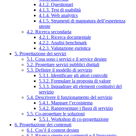
4.1.2. Questionari
4.1.3. Test di usabilità
4.1.4. Web analytics
4.1.5. Strumenti di mappatura dell’esperienza
utente
4.2. Ricerca secondaria
4.2.1. Ricerca documentale
4.2.2. Analisi benchmark
4.2.3. Valutazione euristica
5. Progettazione dei servizi
5.1. Cosa sono i servizi e il service design
5.2. Progettare servizi pubblici digitali
5.3. Definire il modello di servizio
5.3.1. Identificare gli attori coinvolti
5.3.2. Formulare la proposta di valore
5.3.3. Inquadrare gli elementi costitutivi del
servizio
5.4. Descrivere il funzionamento del servizio
5.4.1. Mappare l’ecosistema
5.4.2. Rappresentare i flussi di servizio
5.5. Co-progettare le soluzioni
5.5.1. Workshop di co-progettazione
6. Progettazione dei contenuti
6.1. Cos’è il content design
6.2. Ricerca utente sui contenuti e il linguaggio