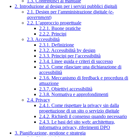
1.3. Contribuisci al manuale
2. Introduzione al design per i servizi pubblici digitali
2.1. Design per l’amministrazione digitale (
e-
government
)
2.2. L’approccio progettuale
2.2.1. Buone pratiche
2.2.2. Principi
2.3. Accessibilità
2.3.1. Definizione
2.3.2. Accessibilità by design
2.3.3. Principi per l’accessibilità
2.3.4. Linee guida e criteri di successo
2.3.5. Come rilasciare una dichiarazione di
accessibilità
2.3.6. Meccanismo di feedback e procedura di
attuazione
2.3.7. Obiettivi accessibilità
2.3.8. Normativa e approfondimenti
2.4. Privacy
2.4.1. Come rispettare la privacy sin dalla
progettazione di un sito o servizio digitale
2.4.2. Richiedi il consenso quando necessario
2.4.3. Le basi del sito web: architettura,
informativa privacy, riferimenti DPO
3. Pianificazione, gestione e strategia