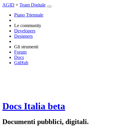
AGID
+
Team Digitale
Piano Triennale
Le community
Developers
Designers
Gli strumenti
Forum
Docs
GitHub
Docs Italia
beta
Documenti pubblici, digitali.