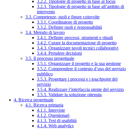
3.2.2. Tipologie di progetto in base al focus
3.2.3. Tipologie di progetto in base all’ambito di
intervento
3.3. Competenze, ruoli e figure coinvolte
3.3.1. Coordinatore di progetto
3.3.2. Definire ruoli e responsabilità
3.4. Metodo di lavoro
3.4.1. Definire processi, strumenti e rituali
3.4.2. Curare la documentazione di progetto
3.4.3. Organizzare tavoli tecnici collaborativi
3.4.4. Prendere decisioni
3.5. Il processo progettuale
3.5.1. Organizzare il progetto e la sua gestione
3.5.2. Comprendere il contesto d’uso del servizio
pubblico
3.5.3. Progettare i processi e i
touchpoint
del
servizio
3.5.4. Realizzare l’interfaccia utente del servizio
3.5.5. Validare la soluzione ottenuta
4. Ricerca progettuale
4.1. Ricerca primaria
4.1.1. Interviste
4.1.2. Questionari
4.1.3. Test di usabilità
4.1.4. Web analytics