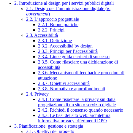
2. Introduzione al design per i servizi pubblici digitali
2.1. Design per l’amministrazione digitale (
e-
government
)
2.2. L’approccio progettuale
2.2.1. Buone pratiche
2.2.2. Principi
2.3. Accessibilità
2.3.1. Definizione
2.3.2. Accessibilità by design
2.3.3. Principi per l’accessibilità
2.3.4. Linee guida e criteri di successo
2.3.5. Come rilasciare una dichiarazione di
accessibilità
2.3.6. Meccanismo di feedback e procedura di
attuazione
2.3.7. Obiettivi accessibilità
2.3.8. Normativa e approfondimenti
2.4. Privacy
2.4.1. Come rispettare la privacy sin dalla
progettazione di un sito o servizio digitale
2.4.2. Richiedi il consenso quando necessario
2.4.3. Le basi del sito web: architettura,
informativa privacy, riferimenti DPO
3. Pianificazione, gestione e strategia
3.1. Obiettivi del progetto