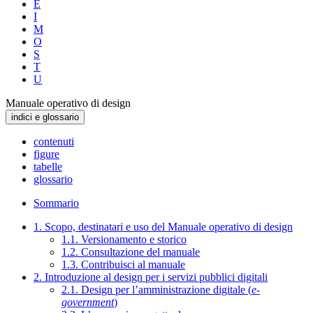
E
I
M
O
S
T
U
Manuale operativo di design
indici e glossario
contenuti
figure
tabelle
glossario
Sommario
1. Scopo, destinatari e uso del Manuale operativo di design
1.1. Versionamento e storico
1.2. Consultazione del manuale
1.3. Contribuisci al manuale
2. Introduzione al design per i servizi pubblici digitali
2.1. Design per l’amministrazione digitale (
e-
government
)