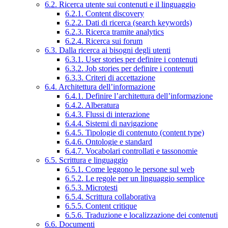
6.2. Ricerca utente sui contenuti e il linguaggio
6.2.1. Content discovery
6.2.2. Dati di ricerca (search keywords)
6.2.3. Ricerca tramite analytics
6.2.4. Ricerca sui forum
6.3. Dalla ricerca ai bisogni degli utenti
6.3.1. User stories per definire i contenuti
6.3.2. Job stories per definire i contenuti
6.3.3. Criteri di accettazione
6.4. Architettura dell’informazione
6.4.1. Definire l’architettura dell’informazione
6.4.2. Alberatura
6.4.3. Flussi di interazione
6.4.4. Sistemi di navigazione
6.4.5. Tipologie di contenuto (content type)
6.4.6. Ontologie e standard
6.4.7. Vocabolari controllati e tassonomie
6.5. Scrittura e linguaggio
6.5.1. Come leggono le persone sul web
6.5.2. Le regole per un linguaggio semplice
6.5.3. Microtesti
6.5.4. Scrittura collaborativa
6.5.5. Content critique
6.5.6. Traduzione e localizzazione dei contenuti
6.6. Documenti