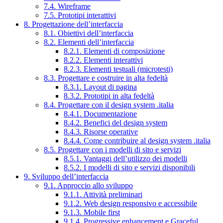
7.4. Wireframe
7.5. Prototipi interattivi
8. Progettazione dell’interfaccia
8.1. Obiettivi dell’interfaccia
8.2. Elementi dell’interfaccia
8.2.1. Elementi di composizione
8.2.2. Elementi interattivi
8.2.3. Elementi testuali (microtesti)
8.3. Progettare e costruire in alta fedeltà
8.3.1. Layout di pagina
8.3.2. Prototipi in alta fedeltà
8.4. Progettare con il design system .italia
8.4.1. Documentazione
8.4.2. Benefici del design system
8.4.3. Risorse operative
8.4.4. Come contribuire al design system .italia
8.5. Progettare con i modelli di sito e servizi
8.5.1. Vantaggi dell’utilizzo dei modelli
8.5.2. I modelli di sito e servizi disponibili
9. Sviluppo dell’interfaccia
9.1. Approccio allo sviluppo
9.1.1. Attività preliminari
9.1.2. Web design responsivo e accessibile
9.1.3. Mobile first
9.1.4. Progressive enhancement e Graceful