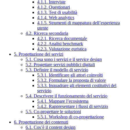
4.1.1. Interviste
4.1.2. Questionari
4.1.3. Test di usabilità
4.1.4. Web analytics
4.1.5. Strumenti di mappatura dell’esperienza
utente
4.2. Ricerca secondaria
4.2.1. Ricerca documentale
4.2.2. Analisi benchmark
4.2.3. Valutazione euristica
5. Progettazione dei servizi
5.1. Cosa sono i servizi e il service design
5.2. Progettare servizi pubblici digitali
5.3. Definire il modello di servizio
5.3.1. Identificare gli attori coinvolti
5.3.2. Formulare la proposta di valore
5.3.3. Inquadrare gli elementi costitutivi del
servizio
5.4. Descrivere il funzionamento del servizio
5.4.1. Mappare l’ecosistema
5.4.2. Rappresentare i flussi di servizio
5.5. Co-progettare le soluzioni
5.5.1. Workshop di co-progettazione
6. Progettazione dei contenuti
6.1. Cos’è il content design