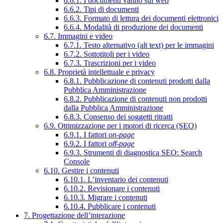
6.6.1. I documenti vanno sul web
6.6.2. Tipi di documenti
6.6.3. Formato di lettura dei documenti elettronici
6.6.4. Modalità di produzione dei documenti
6.7. Immagini e video
6.7.1. Testo alternativo (alt text) per le immagini
6.7.2. Sottotitoli per i video
6.7.3. Trascrizioni per i video
6.8. Proprietà intellettuale e privacy
6.8.1. Pubblicazione di contenuti prodotti dalla
Pubblica Amministrazione
6.8.2. Pubblicazione di contenuti non prodotti
dalla Pubblica Amministrazione
6.8.3. Consenso dei soggetti ritratti
6.9. Ottimizzazione per i motori di ricerca (SEO)
6.9.1. I fattori
on-page
6.9.2. I fattori
off-page
6.9.3. Strumenti di diagnostica SEO: Search
Console
6.10. Gestire i contenuti
6.10.1. L’inventario dei contenuti
6.10.2. Revisionare i contenuti
6.10.3. Migrare i contenuti
6.10.4. Pubblicare i contenuti
7. Progettazione dell’interazione