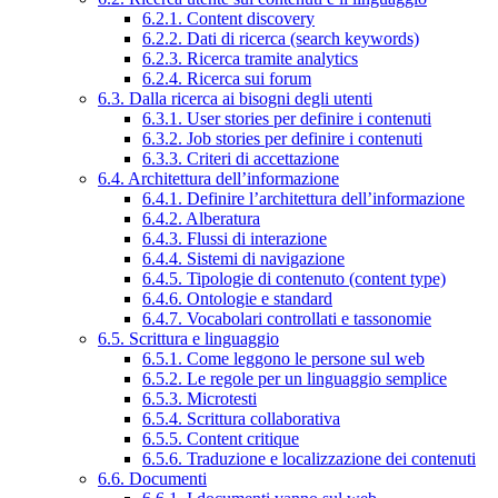
6.2.1. Content discovery
6.2.2. Dati di ricerca (search keywords)
6.2.3. Ricerca tramite analytics
6.2.4. Ricerca sui forum
6.3. Dalla ricerca ai bisogni degli utenti
6.3.1. User stories per definire i contenuti
6.3.2. Job stories per definire i contenuti
6.3.3. Criteri di accettazione
6.4. Architettura dell’informazione
6.4.1. Definire l’architettura dell’informazione
6.4.2. Alberatura
6.4.3. Flussi di interazione
6.4.4. Sistemi di navigazione
6.4.5. Tipologie di contenuto (content type)
6.4.6. Ontologie e standard
6.4.7. Vocabolari controllati e tassonomie
6.5. Scrittura e linguaggio
6.5.1. Come leggono le persone sul web
6.5.2. Le regole per un linguaggio semplice
6.5.3. Microtesti
6.5.4. Scrittura collaborativa
6.5.5. Content critique
6.5.6. Traduzione e localizzazione dei contenuti
6.6. Documenti