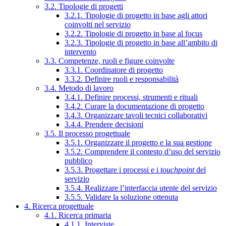
3.2. Tipologie di progetti
3.2.1. Tipologie di progetto in base agli attori
coinvolti nel servizio
3.2.2. Tipologie di progetto in base al focus
3.2.3. Tipologie di progetto in base all’ambito di
intervento
3.3. Competenze, ruoli e figure coinvolte
3.3.1. Coordinatore di progetto
3.3.2. Definire ruoli e responsabilità
3.4. Metodo di lavoro
3.4.1. Definire processi, strumenti e rituali
3.4.2. Curare la documentazione di progetto
3.4.3. Organizzare tavoli tecnici collaborativi
3.4.4. Prendere decisioni
3.5. Il processo progettuale
3.5.1. Organizzare il progetto e la sua gestione
3.5.2. Comprendere il contesto d’uso del servizio
pubblico
3.5.3. Progettare i processi e i
touchpoint
del
servizio
3.5.4. Realizzare l’interfaccia utente del servizio
3.5.5. Validare la soluzione ottenuta
4. Ricerca progettuale
4.1. Ricerca primaria
4.1.1. Interviste