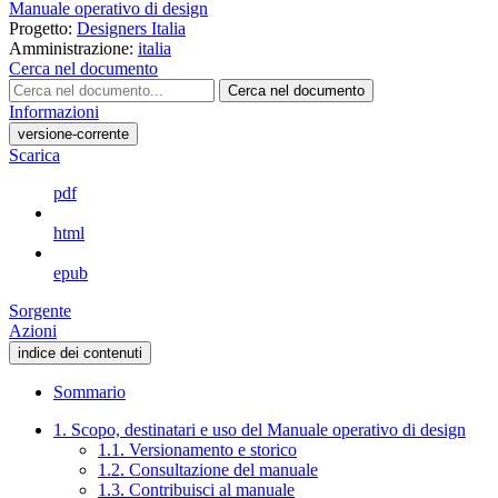
Manuale operativo di design
Progetto:
Designers Italia
Amministrazione:
italia
Cerca nel documento
Cerca nel documento
Informazioni
versione-corrente
Scarica
pdf
html
epub
Sorgente
Azioni
indice dei contenuti
Sommario
1. Scopo, destinatari e uso del Manuale operativo di design
1.1. Versionamento e storico
1.2. Consultazione del manuale
1.3. Contribuisci al manuale