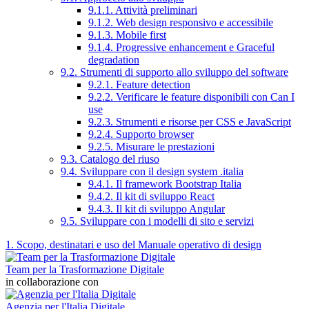
9.1.1. Attività preliminari
9.1.2. Web design responsivo e accessibile
9.1.3. Mobile first
9.1.4. Progressive enhancement e Graceful
degradation
9.2. Strumenti di supporto allo sviluppo del software
9.2.1. Feature detection
9.2.2. Verificare le feature disponibili con Can I
use
9.2.3. Strumenti e risorse per CSS e JavaScript
9.2.4. Supporto browser
9.2.5. Misurare le prestazioni
9.3. Catalogo del riuso
9.4. Sviluppare con il design system .italia
9.4.1. Il framework Bootstrap Italia
9.4.2. Il kit di sviluppo React
9.4.3. Il kit di sviluppo Angular
9.5. Sviluppare con i modelli di sito e servizi
1. Scopo, destinatari e uso del Manuale operativo di design
Team per la Trasformazione Digitale
in collaborazione con
Agenzia per l'Italia Digitale