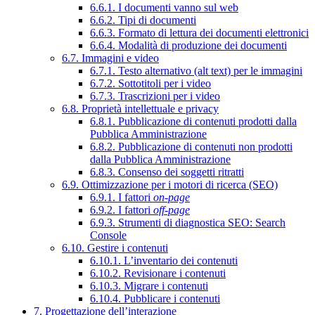
6.6.1. I documenti vanno sul web
6.6.2. Tipi di documenti
6.6.3. Formato di lettura dei documenti elettronici
6.6.4. Modalità di produzione dei documenti
6.7. Immagini e video
6.7.1. Testo alternativo (alt text) per le immagini
6.7.2. Sottotitoli per i video
6.7.3. Trascrizioni per i video
6.8. Proprietà intellettuale e privacy
6.8.1. Pubblicazione di contenuti prodotti dalla
Pubblica Amministrazione
6.8.2. Pubblicazione di contenuti non prodotti
dalla Pubblica Amministrazione
6.8.3. Consenso dei soggetti ritratti
6.9. Ottimizzazione per i motori di ricerca (SEO)
6.9.1. I fattori
on-page
6.9.2. I fattori
off-page
6.9.3. Strumenti di diagnostica SEO: Search
Console
6.10. Gestire i contenuti
6.10.1. L’inventario dei contenuti
6.10.2. Revisionare i contenuti
6.10.3. Migrare i contenuti
6.10.4. Pubblicare i contenuti
7. Progettazione dell’interazione