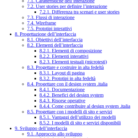
7.1. Caratteristiche dell’interazione
7.2. User stories per definire l’interazione
7.2.1. Differenza tra scenari e user stories
7.3. Flussi di interazione
7.4. Wireframe
7.5. Prototipi interattivi
8. Progettazione dell’interfaccia
8.1. Obiettivi dell’interfaccia
8.2. Elementi dell’interfaccia
8.2.1. Elementi di composizione
8.2.2. Elementi interattivi
8.2.3. Elementi testuali (microtesti)
8.3. Progettare e costruire in alta fedeltà
8.3.1. Layout di pagina
8.3.2. Prototipi in alta fedeltà
8.4. Progettare con il design system .italia
8.4.1. Documentazione
8.4.2. Benefici del design system
8.4.3. Risorse operative
8.4.4. Come contribuire al design system .italia
8.5. Progettare con i modelli di sito e servizi
8.5.1. Vantaggi dell’utilizzo dei modelli
8.5.2. I modelli di sito e servizi disponibili
9. Sviluppo dell’interfaccia
9.1. Approccio allo sviluppo