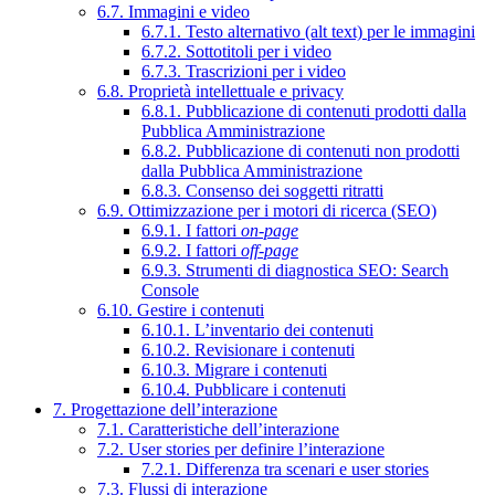
6.7. Immagini e video
6.7.1. Testo alternativo (alt text) per le immagini
6.7.2. Sottotitoli per i video
6.7.3. Trascrizioni per i video
6.8. Proprietà intellettuale e privacy
6.8.1. Pubblicazione di contenuti prodotti dalla
Pubblica Amministrazione
6.8.2. Pubblicazione di contenuti non prodotti
dalla Pubblica Amministrazione
6.8.3. Consenso dei soggetti ritratti
6.9. Ottimizzazione per i motori di ricerca (SEO)
6.9.1. I fattori
on-page
6.9.2. I fattori
off-page
6.9.3. Strumenti di diagnostica SEO: Search
Console
6.10. Gestire i contenuti
6.10.1. L’inventario dei contenuti
6.10.2. Revisionare i contenuti
6.10.3. Migrare i contenuti
6.10.4. Pubblicare i contenuti
7. Progettazione dell’interazione
7.1. Caratteristiche dell’interazione
7.2. User stories per definire l’interazione
7.2.1. Differenza tra scenari e user stories
7.3. Flussi di interazione