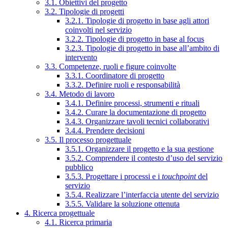
3.1. Obiettivi del progetto
3.2. Tipologie di progetti
3.2.1. Tipologie di progetto in base agli attori
coinvolti nel servizio
3.2.2. Tipologie di progetto in base al focus
3.2.3. Tipologie di progetto in base all’ambito di
intervento
3.3. Competenze, ruoli e figure coinvolte
3.3.1. Coordinatore di progetto
3.3.2. Definire ruoli e responsabilità
3.4. Metodo di lavoro
3.4.1. Definire processi, strumenti e rituali
3.4.2. Curare la documentazione di progetto
3.4.3. Organizzare tavoli tecnici collaborativi
3.4.4. Prendere decisioni
3.5. Il processo progettuale
3.5.1. Organizzare il progetto e la sua gestione
3.5.2. Comprendere il contesto d’uso del servizio
pubblico
3.5.3. Progettare i processi e i
touchpoint
del
servizio
3.5.4. Realizzare l’interfaccia utente del servizio
3.5.5. Validare la soluzione ottenuta
4. Ricerca progettuale
4.1. Ricerca primaria