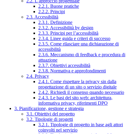
2.2. L’approccio progettuale
2.2.1. Buone pratiche
2.2.2. Principi
2.3. Accessibilità
2.3.1. Definizione
2.3.2. Accessibilità by design
2.3.3. Principi per l’accessibilità
2.3.4. Linee guida e criteri di successo
2.3.5. Come rilasciare una dichiarazione di
accessibilità
2.3.6. Meccanismo di feedback e procedura di
attuazione
2.3.7. Obiettivi accessibilità
2.3.8. Normativa e approfondimenti
2.4. Privacy
2.4.1. Come rispettare la privacy sin dalla
progettazione di un sito o servizio digitale
2.4.2. Richiedi il consenso quando necessario
2.4.3. Le basi del sito web: architettura,
informativa privacy, riferimenti DPO
3. Pianificazione, gestione e strategia
3.1. Obiettivi del progetto
3.2. Tipologie di progetti
3.2.1. Tipologie di progetto in base agli attori
coinvolti nel servizio