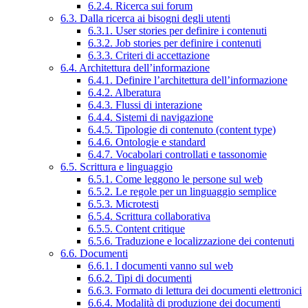
6.2.4. Ricerca sui forum
6.3. Dalla ricerca ai bisogni degli utenti
6.3.1. User stories per definire i contenuti
6.3.2. Job stories per definire i contenuti
6.3.3. Criteri di accettazione
6.4. Architettura dell’informazione
6.4.1. Definire l’architettura dell’informazione
6.4.2. Alberatura
6.4.3. Flussi di interazione
6.4.4. Sistemi di navigazione
6.4.5. Tipologie di contenuto (content type)
6.4.6. Ontologie e standard
6.4.7. Vocabolari controllati e tassonomie
6.5. Scrittura e linguaggio
6.5.1. Come leggono le persone sul web
6.5.2. Le regole per un linguaggio semplice
6.5.3. Microtesti
6.5.4. Scrittura collaborativa
6.5.5. Content critique
6.5.6. Traduzione e localizzazione dei contenuti
6.6. Documenti
6.6.1. I documenti vanno sul web
6.6.2. Tipi di documenti
6.6.3. Formato di lettura dei documenti elettronici
6.6.4. Modalità di produzione dei documenti