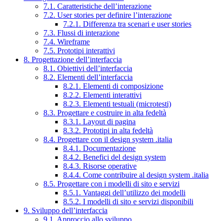
7.1. Caratteristiche dell’interazione
7.2. User stories per definire l’interazione
7.2.1. Differenza tra scenari e user stories
7.3. Flussi di interazione
7.4. Wireframe
7.5. Prototipi interattivi
8. Progettazione dell’interfaccia
8.1. Obiettivi dell’interfaccia
8.2. Elementi dell’interfaccia
8.2.1. Elementi di composizione
8.2.2. Elementi interattivi
8.2.3. Elementi testuali (microtesti)
8.3. Progettare e costruire in alta fedeltà
8.3.1. Layout di pagina
8.3.2. Prototipi in alta fedeltà
8.4. Progettare con il design system .italia
8.4.1. Documentazione
8.4.2. Benefici del design system
8.4.3. Risorse operative
8.4.4. Come contribuire al design system .italia
8.5. Progettare con i modelli di sito e servizi
8.5.1. Vantaggi dell’utilizzo dei modelli
8.5.2. I modelli di sito e servizi disponibili
9. Sviluppo dell’interfaccia
9.1. Approccio allo sviluppo