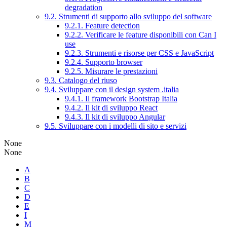
degradation
9.2. Strumenti di supporto allo sviluppo del software
9.2.1. Feature detection
9.2.2. Verificare le feature disponibili con Can I
use
9.2.3. Strumenti e risorse per CSS e JavaScript
9.2.4. Supporto browser
9.2.5. Misurare le prestazioni
9.3. Catalogo del riuso
9.4. Sviluppare con il design system .italia
9.4.1. Il framework Bootstrap Italia
9.4.2. Il kit di sviluppo React
9.4.3. Il kit di sviluppo Angular
9.5. Sviluppare con i modelli di sito e servizi
None
None
A
B
C
D
E
I
M