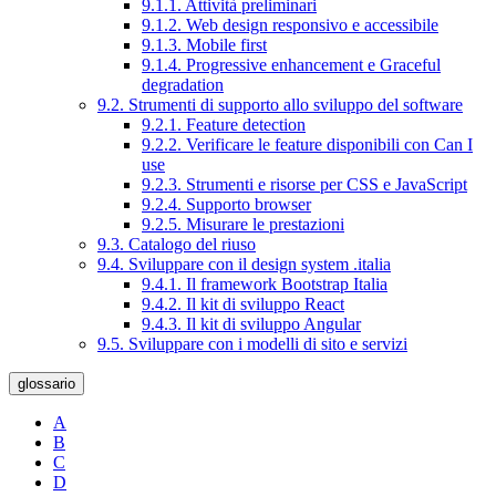
9.1.1. Attività preliminari
9.1.2. Web design responsivo e accessibile
9.1.3. Mobile first
9.1.4. Progressive enhancement e Graceful
degradation
9.2. Strumenti di supporto allo sviluppo del software
9.2.1. Feature detection
9.2.2. Verificare le feature disponibili con Can I
use
9.2.3. Strumenti e risorse per CSS e JavaScript
9.2.4. Supporto browser
9.2.5. Misurare le prestazioni
9.3. Catalogo del riuso
9.4. Sviluppare con il design system .italia
9.4.1. Il framework Bootstrap Italia
9.4.2. Il kit di sviluppo React
9.4.3. Il kit di sviluppo Angular
9.5. Sviluppare con i modelli di sito e servizi
glossario
A
B
C
D