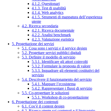
4.1.2. Questionari
4.1.3. Test di usabilità
4.1.4. Web analytics
4.1.5. Strumenti di mappatura dell’esperienza
utente
4.2. Ricerca secondaria
4.2.1. Ricerca documentale
4.2.2. Analisi benchmark
4.2.3. Valutazione euristica
5. Progettazione dei servizi
5.1. Cosa sono i servizi e il service design
5.2. Progettare servizi pubblici digitali
5.3. Definire il modello di servizio
5.3.1. Identificare gli attori coinvolti
5.3.2. Formulare la proposta di valore
5.3.3. Inquadrare gli elementi costitutivi del
servizio
5.4. Descrivere il funzionamento del servizio
5.4.1. Mappare l’ecosistema
5.4.2. Rappresentare i flussi di servizio
5.5. Co-progettare le soluzioni
5.5.1. Workshop di co-progettazione
6. Progettazione dei contenuti
6.1. Cos’è il content design
6.2. Ricerca utente sui contenuti e il linguaggio