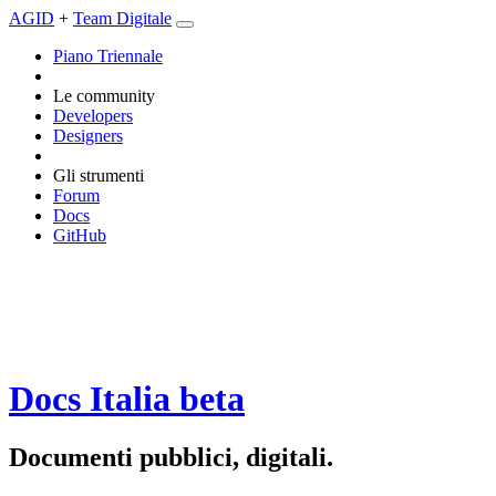
AGID
+
Team Digitale
Piano Triennale
Le community
Developers
Designers
Gli strumenti
Forum
Docs
GitHub
Docs Italia
beta
Documenti pubblici, digitali.