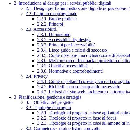
2. Introduzione al design per i servizi pubblici digitali
2.1. Design per l’amministrazione digitale (
e-government
2.2. L’approccio progettuale
2.2.1. Buone pratiche
2.2.2. Principi
2.3. Accessibilità
2.3.1. Definizione
2.3.2. Accessibilità by design
2.3.3. Principi per l’accessibilità
2.3.4. Linee guida e criteri di successo
2.3.5. Come rilasciare una dichiarazione di accessib
2.3.6. Meccanismo di feedback e procedura di attu
2.3.7. Obiettivi accessibilità
2.3.8. Normativa e approfondimenti
2.4. Privacy
2.4.1. Come rispettare la privacy sin dalla progettaz
2.4.2. Richiedi il consenso quando necessario
2.4.3. Le basi del sito web: architettura, informati
3. Pianificazione, gestione e strategia
3.1. Obiettivi del progetto
3.2. Tipologie di progetti
3.2.1. Tipologie di progetto in base agli attori coinv
3.2.2. Tipologie di progetto in base al focus
3.2.3. Tipologie di progetto in base all’ambito di i
3.3. Competenze, ruoli e figure coinvolte