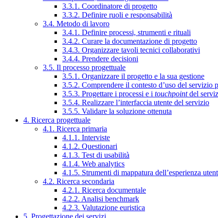
3.3.1. Coordinatore di progetto
3.3.2. Definire ruoli e responsabilità
3.4. Metodo di lavoro
3.4.1. Definire processi, strumenti e rituali
3.4.2. Curare la documentazione di progetto
3.4.3. Organizzare tavoli tecnici collaborativi
3.4.4. Prendere decisioni
3.5. Il processo progettuale
3.5.1. Organizzare il progetto e la sua gestione
3.5.2. Comprendere il contesto d’uso del servizio 
3.5.3. Progettare i processi e i
touchpoint
del servi
3.5.4. Realizzare l’interfaccia utente del servizio
3.5.5. Validare la soluzione ottenuta
4. Ricerca progettuale
4.1. Ricerca primaria
4.1.1. Interviste
4.1.2. Questionari
4.1.3. Test di usabilità
4.1.4. Web analytics
4.1.5. Strumenti di mappatura dell’esperienza uten
4.2. Ricerca secondaria
4.2.1. Ricerca documentale
4.2.2. Analisi benchmark
4.2.3. Valutazione euristica
5. Progettazione dei servizi