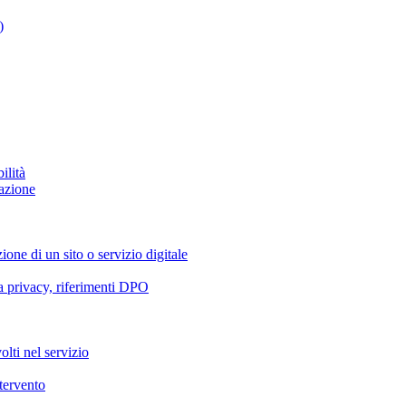
)
ilità
azione
ione di un sito o servizio digitale
va privacy, riferimenti DPO
olti nel servizio
ntervento