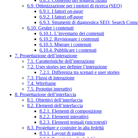
6.8.3. Consenso dei soggetti ritratti
6.9. Ottimizzazione per i motori di ricerca (SEO)
6.9.1. I fattori
on-page
6.9.2. I fattori
off-page
6.9.3. Strumenti di diagnostica SEO: Search Cons
6.10. Gestire i contenuti
6.10.1. L’inventario dei contenuti
6.10.2. Revisionare i contenuti
6.10.3. Migrare i contenuti
6.10.4. Pubblicare i contenuti
7. Progettazione dell’interazione
7.1. Caratteristiche dell’interazione
7.2. User stories per definire l’interazione
7.2.1. Differenza tra scenari e user stories
7.3. Flussi di interazione
7.4. Wireframe
7.5. Prototipi interattivi
8. Progettazione dell’interfaccia
8.1. Obiettivi dell’interfaccia
8.2. Elementi dell’interfaccia
8.2.1. Elementi di composizione
8.2.2. Elementi interattivi
8.2.3. Elementi testuali (microtesti)
8.3. Progettare e costruire in alta fedeltà
8.3.1. Layout di pagina