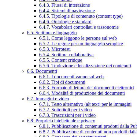
6.4.3. Flussi di interazione
6.4.4. Sistemi di navigazione
6.4.5. Tipologie di contenuto (content type)
6.4.6. Ontologie e standard
6.4.7. Vocabolari controllati e tassonomie
6.5. Scrittura e linguaggio
6.5.1. Come leggono le persone sul web
6.5.2. Le regole per un linguaggio semplice
6.5.3. Microtesti
6.5.4. Scrittura collaborativa
6.5.5. Content critique
6.5.6. Traduzione e localizzazione dei contenuti
6.6. Documenti
6.6.1. I documenti vanno sul web
6.6.2. Tipi di documenti
6.6.3. Formato di lettura dei documenti elettronici
6.6.4. Modalità di produzione dei documenti
6.7. Immagini e video
6.7.1. Testo alternativo (alt text) per le immagini
6.7.2. Sottotitoli per i video
6.7.3. Trascrizioni per i video
6.8. Proprietà intellettuale e privacy
6.8.1. Pubblicazione di contenuti prodotti dalla P
6.8.2. Pubblicazione di contenuti non prodotti dal