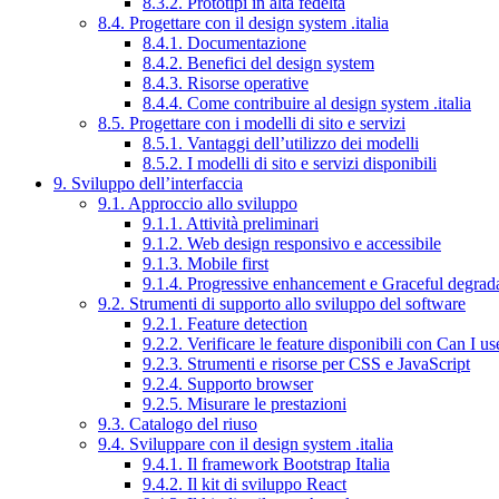
8.3.2. Prototipi in alta fedeltà
8.4. Progettare con il design system .italia
8.4.1. Documentazione
8.4.2. Benefici del design system
8.4.3. Risorse operative
8.4.4. Come contribuire al design system .italia
8.5. Progettare con i modelli di sito e servizi
8.5.1. Vantaggi dell’utilizzo dei modelli
8.5.2. I modelli di sito e servizi disponibili
9. Sviluppo dell’interfaccia
9.1. Approccio allo sviluppo
9.1.1. Attività preliminari
9.1.2. Web design responsivo e accessibile
9.1.3. Mobile first
9.1.4. Progressive enhancement e Graceful degrad
9.2. Strumenti di supporto allo sviluppo del software
9.2.1. Feature detection
9.2.2. Verificare le feature disponibili con Can I us
9.2.3. Strumenti e risorse per CSS e JavaScript
9.2.4. Supporto browser
9.2.5. Misurare le prestazioni
9.3. Catalogo del riuso
9.4. Sviluppare con il design system .italia
9.4.1. Il framework Bootstrap Italia
9.4.2. Il kit di sviluppo React