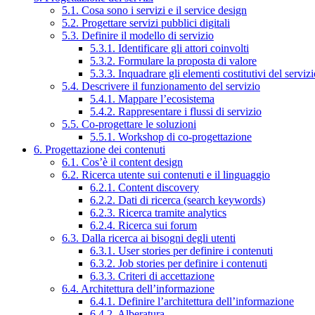
5.1. Cosa sono i servizi e il service design
5.2. Progettare servizi pubblici digitali
5.3. Definire il modello di servizio
5.3.1. Identificare gli attori coinvolti
5.3.2. Formulare la proposta di valore
5.3.3. Inquadrare gli elementi costitutivi del serviz
5.4. Descrivere il funzionamento del servizio
5.4.1. Mappare l’ecosistema
5.4.2. Rappresentare i flussi di servizio
5.5. Co-progettare le soluzioni
5.5.1. Workshop di co-progettazione
6. Progettazione dei contenuti
6.1. Cos’è il content design
6.2. Ricerca utente sui contenuti e il linguaggio
6.2.1. Content discovery
6.2.2. Dati di ricerca (search keywords)
6.2.3. Ricerca tramite analytics
6.2.4. Ricerca sui forum
6.3. Dalla ricerca ai bisogni degli utenti
6.3.1. User stories per definire i contenuti
6.3.2. Job stories per definire i contenuti
6.3.3. Criteri di accettazione
6.4. Architettura dell’informazione
6.4.1. Definire l’architettura dell’informazione
6.4.2. Alberatura