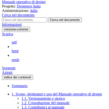
Manuale operativo di design
Progetto:
Designers Italia
Amministrazione:
italia
Cerca nel documento
Cerca nel documento
Informazioni
versione-corrente
Scarica
pdf
html
epub
Sorgente
Azioni
indice dei contenuti
Sommario
1. Scopo, destinatari e uso del Manuale operativo di design
1.1. Versionamento e storico
1.2. Consultazione del manuale
1.3. Contribuisci al manuale