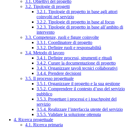
3.1. Obiettivi del progetto
3.2. Tipologie di progetti
3.2.1. Tipologie di progetto in base agli attori
coinvolti nel servizio
3.2.2. Tipologie di progetto in base al focus
3.2.3. Tipologie di progetto in base all’ambito di
intervento
3.3. Competenze, ruoli e figure coinvolte
3.3.1. Coordinatore di progetto
3.3.2. Definire ruoli e responsabilità
3.4. Metodo di lavoro
3.4.1. Definire processi, strumenti e rituali
3.4.2. Curare la documentazione di progetto
3.4.3. Organizzare tavoli tecnici collaborativi
3.4.4. Prendere decisioni
3.5. Il processo progettuale
3.5.1. Organizzare il progetto e la sua gestione
3.5.2. Comprendere il contesto d’uso del servizio
pubblico
3.5.3. Progettare i processi e i
touchpoint
del
servizio
3.5.4. Realizzare l’interfaccia utente del servizio
3.5.5. Validare la soluzione ottenuta
4. Ricerca progettuale
4.1. Ricerca primaria