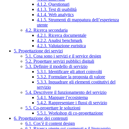
4.1.2. Questionari
4.1.3. Test di usabilità
4.1.4. Web analytics
4.1.5. Strumenti di mappatura dell’esperienza
utente
4.2. Ricerca secondaria
4.2.1. Ricerca documentale
4.2.2. Analisi benchmark
4.2.3. Valutazione euristica
5. Progettazione dei servizi
5.1. Cosa sono i servizi e il service design
5.2. Progettare servizi pubblici digitali
5.3. Definire il modello di servizio
5.3.1. Identificare gli attori coinvolti
5.3.2. Formulare la proposta di valore
5.3.3. Inquadrare gli elementi costitutivi del
servizio
5.4. Descrivere il funzionamento del servizio
5.4.1. Mappare l’ecosistema
5.4.2. Rappresentare i flussi di servizio
5.5. Co-progettare le soluzioni
5.5.1. Workshop di co-progettazione
6. Progettazione dei contenuti
6.1. Cos’è il content design
6.2. Ricerca utente sui contenuti e il linguaggio