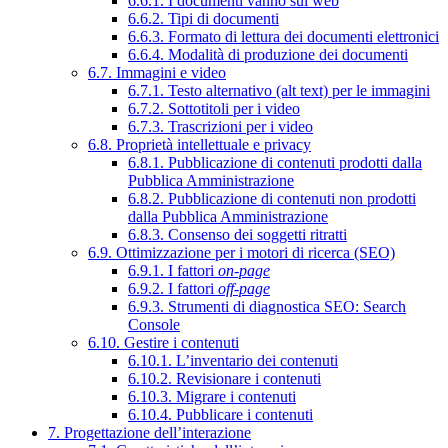
6.6.1. I documenti vanno sul web
6.6.2. Tipi di documenti
6.6.3. Formato di lettura dei documenti elettronici
6.6.4. Modalità di produzione dei documenti
6.7. Immagini e video
6.7.1. Testo alternativo (alt text) per le immagini
6.7.2. Sottotitoli per i video
6.7.3. Trascrizioni per i video
6.8. Proprietà intellettuale e privacy
6.8.1. Pubblicazione di contenuti prodotti dalla
Pubblica Amministrazione
6.8.2. Pubblicazione di contenuti non prodotti
dalla Pubblica Amministrazione
6.8.3. Consenso dei soggetti ritratti
6.9. Ottimizzazione per i motori di ricerca (SEO)
6.9.1. I fattori
on-page
6.9.2. I fattori
off-page
6.9.3. Strumenti di diagnostica SEO: Search
Console
6.10. Gestire i contenuti
6.10.1. L’inventario dei contenuti
6.10.2. Revisionare i contenuti
6.10.3. Migrare i contenuti
6.10.4. Pubblicare i contenuti
7. Progettazione dell’interazione