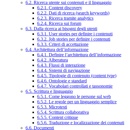
6.2. Ricerca utente sui contenuti e il linguaggio
6.2.1. Content discovery
6.2.2. Dati di ricerca (search keywords)
6.2.3. Ricerca tramite analytics
6.2.4. Ricerca sui forum
6.3. Dalla ricerca ai bisogni degli utenti
6.3.1. User stories per definire i contenuti
6.3.2. Job stories per definire i contenuti
6.3.3. Criteri di accettazione
6.4. Architettura dell’informazione
6.4.1. Definire l’architettura dell’informazione
6.4.2. Alberatura
6.4.3. Flussi di interazione
6.4.4. Sistemi di navigazione
6.4.5. Tipologie di contenuto (content type)
6.4.6. Ontologie e standard
6.4.7. Vocabolari controllati e tassonomie
6.5. Scrittura e linguaggio
6.5.1. Come leggono le persone sul web
6.5.2. Le regole per un linguaggio semplice
6.5.3. Microtesti
6.5.4. Scrittura collaborativa
6.5.5. Content critique
6.5.6. Traduzione e localizzazione dei contenuti
6.6. Documenti