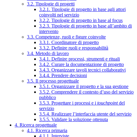
3.2. Tipologie di progetti
3.2.1. Tipologie di progetto in base agli attori
coinvolti nel servizio
3.2.2. Tipologie di progetto in base al focus
3.2.3. Tipologie di progetto in base all’ambito di
intervento
3.3. Competenze, ruoli e figure coinvolte
3.3.1. Coordinatore di progetto
3.3.2. Definire ruoli e responsabilità
3.4. Metodo di lavoro
3.4.1. Definire processi, strumenti e rituali
3.4.2. Curare la documentazione di progetto
3.4.3. Organizzare tavoli tecnici collaborativi
3.4.4. Prendere decisioni
3.5. Il processo progettuale
3.5.1. Organizzare il progetto e la sua gestione
3.5.2. Comprendere il contesto d’uso del servizio
pubblico
3.5.3. Progettare i processi e i
touchpoint
del
servizio
3.5.4. Realizzare l’interfaccia utente del servizio
3.5.5. Validare la soluzione ottenuta
4. Ricerca progettuale
4.1. Ricerca primaria
4.1.1. Interviste