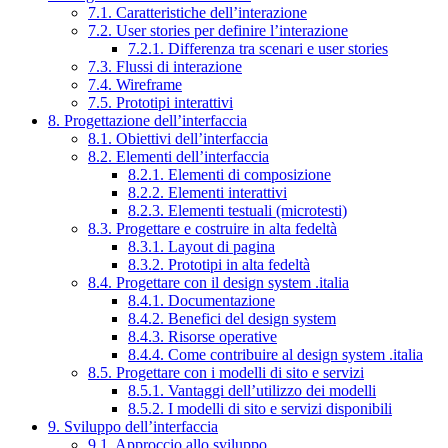
7.1. Caratteristiche dell’interazione
7.2. User stories per definire l’interazione
7.2.1. Differenza tra scenari e user stories
7.3. Flussi di interazione
7.4. Wireframe
7.5. Prototipi interattivi
8. Progettazione dell’interfaccia
8.1. Obiettivi dell’interfaccia
8.2. Elementi dell’interfaccia
8.2.1. Elementi di composizione
8.2.2. Elementi interattivi
8.2.3. Elementi testuali (microtesti)
8.3. Progettare e costruire in alta fedeltà
8.3.1. Layout di pagina
8.3.2. Prototipi in alta fedeltà
8.4. Progettare con il design system .italia
8.4.1. Documentazione
8.4.2. Benefici del design system
8.4.3. Risorse operative
8.4.4. Come contribuire al design system .italia
8.5. Progettare con i modelli di sito e servizi
8.5.1. Vantaggi dell’utilizzo dei modelli
8.5.2. I modelli di sito e servizi disponibili
9. Sviluppo dell’interfaccia
9.1. Approccio allo sviluppo