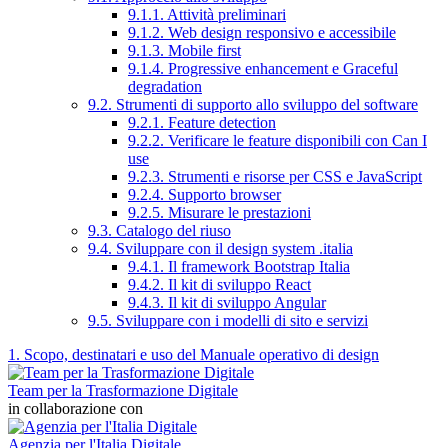
9.1.1. Attività preliminari
9.1.2. Web design responsivo e accessibile
9.1.3. Mobile first
9.1.4. Progressive enhancement e Graceful
degradation
9.2. Strumenti di supporto allo sviluppo del software
9.2.1. Feature detection
9.2.2. Verificare le feature disponibili con Can I
use
9.2.3. Strumenti e risorse per CSS e JavaScript
9.2.4. Supporto browser
9.2.5. Misurare le prestazioni
9.3. Catalogo del riuso
9.4. Sviluppare con il design system .italia
9.4.1. Il framework Bootstrap Italia
9.4.2. Il kit di sviluppo React
9.4.3. Il kit di sviluppo Angular
9.5. Sviluppare con i modelli di sito e servizi
1. Scopo, destinatari e uso del Manuale operativo di design
Team per la Trasformazione Digitale
in collaborazione con
Agenzia per l'Italia Digitale