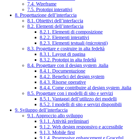
7.4. Wireframe
7.5. Prototipi interattivi
8. Progettazione dell’interfaccia
8.1. Obiettivi dell’interfaccia
8.2. Elementi dell’interfaccia
8.2.1. Elementi di composizione
8.2.2. Elementi interattivi
8.2.3. Elementi testuali (microtesti)
8.3. Progettare e costruire in alta fedeltà
8.3.1. Layout di pagina
8.3.2. Prototipi in alta fedeltà
8.4. Progettare con il design system .italia
8.4.1. Documentazione
8.4.2. Benefici del design system
8.4.3. Risorse operative
8.4.4. Come contribuire al design system .italia
8.5. Progettare con i modelli di sito e servizi
8.5.1. Vantaggi dell’utilizzo dei modelli
8.5.2. I modelli di sito e servizi disponibili
9. Sviluppo dell’interfaccia
9.1. Approccio allo sviluppo
9.1.1. Attività preliminari
9.1.2. Web design responsivo e accessibile
9.1.3. Mobile first
9.1.4. Progressive enhancement e Graceful