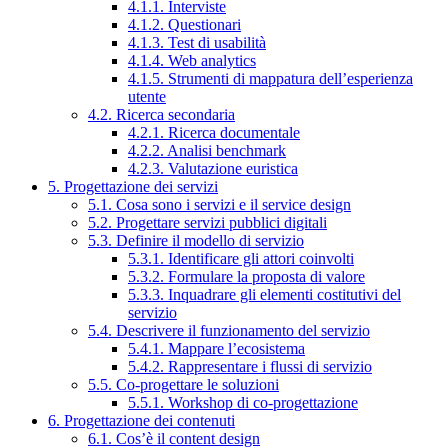
4.1.1. Interviste
4.1.2. Questionari
4.1.3. Test di usabilità
4.1.4. Web analytics
4.1.5. Strumenti di mappatura dell’esperienza
utente
4.2. Ricerca secondaria
4.2.1. Ricerca documentale
4.2.2. Analisi benchmark
4.2.3. Valutazione euristica
5. Progettazione dei servizi
5.1. Cosa sono i servizi e il service design
5.2. Progettare servizi pubblici digitali
5.3. Definire il modello di servizio
5.3.1. Identificare gli attori coinvolti
5.3.2. Formulare la proposta di valore
5.3.3. Inquadrare gli elementi costitutivi del
servizio
5.4. Descrivere il funzionamento del servizio
5.4.1. Mappare l’ecosistema
5.4.2. Rappresentare i flussi di servizio
5.5. Co-progettare le soluzioni
5.5.1. Workshop di co-progettazione
6. Progettazione dei contenuti
6.1. Cos’è il content design