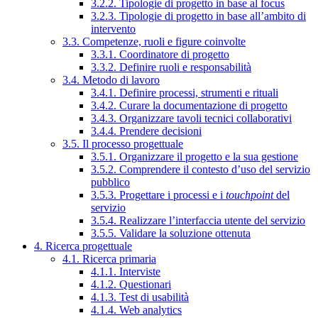
3.2.2. Tipologie di progetto in base al focus
3.2.3. Tipologie di progetto in base all’ambito di
intervento
3.3. Competenze, ruoli e figure coinvolte
3.3.1. Coordinatore di progetto
3.3.2. Definire ruoli e responsabilità
3.4. Metodo di lavoro
3.4.1. Definire processi, strumenti e rituali
3.4.2. Curare la documentazione di progetto
3.4.3. Organizzare tavoli tecnici collaborativi
3.4.4. Prendere decisioni
3.5. Il processo progettuale
3.5.1. Organizzare il progetto e la sua gestione
3.5.2. Comprendere il contesto d’uso del servizio
pubblico
3.5.3. Progettare i processi e i
touchpoint
del
servizio
3.5.4. Realizzare l’interfaccia utente del servizio
3.5.5. Validare la soluzione ottenuta
4. Ricerca progettuale
4.1. Ricerca primaria
4.1.1. Interviste
4.1.2. Questionari
4.1.3. Test di usabilità
4.1.4. Web analytics