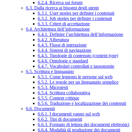
6.2.4. Ricerca sui forum
6.3. Dalla ricerca ai bisogni degli utenti
6.3.1. User stories per definire i contenuti
6.3.2. Job stories per definire i contenuti
6.3.3. Criteri di accettazione
6.4. Architettura dell’informazione
6.4.1. Definire l’architettura dell’informazione
6.4.2. Alberatura
6.4.3. Flussi di interazione
6.4.4. Sistemi di navigazione
6.4.5. Tipologie di contenuto (content type)
6.4.6. Ontologie e standard
6.4.7. Vocabolari controllati e tassonomie
6.5. Scrittura e linguaggio
6.5.1. Come leggono le persone sul web
6.5.2. Le regole per un linguaggio semplice
6.5.3. Microtesti
6.5.4. Scrittura collaborativa
6.5.5. Content critique
6.5.6. Traduzione e localizzazione dei contenuti
6.6. Documenti
6.6.1. I documenti vanno sul web
6.6.2. Tipi di documenti
6.6.3. Formato di lettura dei documenti elettronici
6.6.4. Modalità di produzione dei documenti