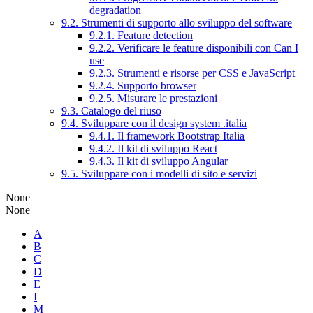
degradation
9.2. Strumenti di supporto allo sviluppo del software
9.2.1. Feature detection
9.2.2. Verificare le feature disponibili con Can I
use
9.2.3. Strumenti e risorse per CSS e JavaScript
9.2.4. Supporto browser
9.2.5. Misurare le prestazioni
9.3. Catalogo del riuso
9.4. Sviluppare con il design system .italia
9.4.1. Il framework Bootstrap Italia
9.4.2. Il kit di sviluppo React
9.4.3. Il kit di sviluppo Angular
9.5. Sviluppare con i modelli di sito e servizi
None
None
A
B
C
D
E
I
M