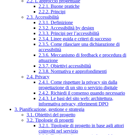
2.2. L’approccio progettuale
2.2.1. Buone pratiche
2.2.2. Principi
2.3. Accessibilità
2.3.1. Definizione
2.3.2. Accessibilità by design
2.3.3. Principi per l’accessibilità
2.3.4. Linee guida e criteri di successo
2.3.5. Come rilasciare una dichiarazione di
accessibilità
2.3.6. Meccanismo di feedback e procedura di
attuazione
2.3.7. Obiettivi accessibilità
2.3.8. Normativa e approfondimenti
2.4. Privacy
2.4.1. Come rispettare la privacy sin dalla
progettazione di un sito o servizio digitale
2.4.2. Richiedi il consenso quando necessario
2.4.3. Le basi del sito web: architettura,
informativa privacy, riferimenti DPO
3. Pianificazione, gestione e strategia
3.1. Obiettivi del progetto
3.2. Tipologie di progetti
3.2.1. Tipologie di progetto in base agli attori
coinvolti nel servizio