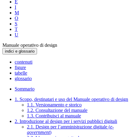
E
I
M
O
S
T
U
Manuale operativo di design
indici e glossario
contenuti
figure
tabelle
glossario
Sommario
1. Scopo, destinatari e uso del Manuale operativo di design
1.1. Versionamento e storico
1.2. Consultazione del manuale
1.3. Contribuisci al manuale
2. Introduzione al design per i servizi pubblici digitali
2.1. Design per l’amministrazione digitale (
e-
government
)