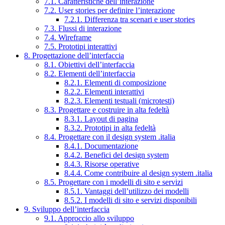
7.1. Caratteristiche dell’interazione
7.2. User stories per definire l’interazione
7.2.1. Differenza tra scenari e user stories
7.3. Flussi di interazione
7.4. Wireframe
7.5. Prototipi interattivi
8. Progettazione dell’interfaccia
8.1. Obiettivi dell’interfaccia
8.2. Elementi dell’interfaccia
8.2.1. Elementi di composizione
8.2.2. Elementi interattivi
8.2.3. Elementi testuali (microtesti)
8.3. Progettare e costruire in alta fedeltà
8.3.1. Layout di pagina
8.3.2. Prototipi in alta fedeltà
8.4. Progettare con il design system .italia
8.4.1. Documentazione
8.4.2. Benefici del design system
8.4.3. Risorse operative
8.4.4. Come contribuire al design system .italia
8.5. Progettare con i modelli di sito e servizi
8.5.1. Vantaggi dell’utilizzo dei modelli
8.5.2. I modelli di sito e servizi disponibili
9. Sviluppo dell’interfaccia
9.1. Approccio allo sviluppo