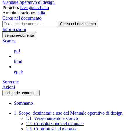
Manuale operativo di design
Progetto:
Designers Italia
Amministrazione:
italia
Cerca nel documento
Cerca nel documento
Informazioni
versione-corrente
Scarica
pdf
html
epub
Sorgente
Azioni
indice dei contenuti
Sommario
1. Scopo, destinatari e uso del Manuale operativo di design
1.1. Versionamento e storico
1.2. Consultazione del manuale
1.3. Contribuisci al manuale