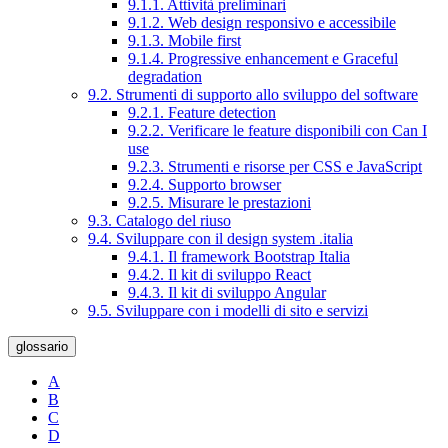
9.1.1. Attività preliminari
9.1.2. Web design responsivo e accessibile
9.1.3. Mobile first
9.1.4. Progressive enhancement e Graceful
degradation
9.2. Strumenti di supporto allo sviluppo del software
9.2.1. Feature detection
9.2.2. Verificare le feature disponibili con Can I
use
9.2.3. Strumenti e risorse per CSS e JavaScript
9.2.4. Supporto browser
9.2.5. Misurare le prestazioni
9.3. Catalogo del riuso
9.4. Sviluppare con il design system .italia
9.4.1. Il framework Bootstrap Italia
9.4.2. Il kit di sviluppo React
9.4.3. Il kit di sviluppo Angular
9.5. Sviluppare con i modelli di sito e servizi
glossario
A
B
C
D