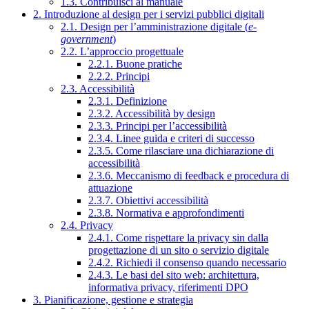
1.3. Contribuisci al manuale
2. Introduzione al design per i servizi pubblici digitali
2.1. Design per l’amministrazione digitale (
e-
government
)
2.2. L’approccio progettuale
2.2.1. Buone pratiche
2.2.2. Principi
2.3. Accessibilità
2.3.1. Definizione
2.3.2. Accessibilità by design
2.3.3. Principi per l’accessibilità
2.3.4. Linee guida e criteri di successo
2.3.5. Come rilasciare una dichiarazione di
accessibilità
2.3.6. Meccanismo di feedback e procedura di
attuazione
2.3.7. Obiettivi accessibilità
2.3.8. Normativa e approfondimenti
2.4. Privacy
2.4.1. Come rispettare la privacy sin dalla
progettazione di un sito o servizio digitale
2.4.2. Richiedi il consenso quando necessario
2.4.3. Le basi del sito web: architettura,
informativa privacy, riferimenti DPO
3. Pianificazione, gestione e strategia