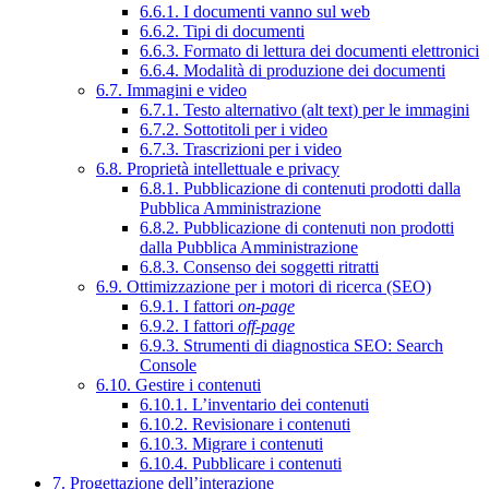
6.6.1. I documenti vanno sul web
6.6.2. Tipi di documenti
6.6.3. Formato di lettura dei documenti elettronici
6.6.4. Modalità di produzione dei documenti
6.7. Immagini e video
6.7.1. Testo alternativo (alt text) per le immagini
6.7.2. Sottotitoli per i video
6.7.3. Trascrizioni per i video
6.8. Proprietà intellettuale e privacy
6.8.1. Pubblicazione di contenuti prodotti dalla
Pubblica Amministrazione
6.8.2. Pubblicazione di contenuti non prodotti
dalla Pubblica Amministrazione
6.8.3. Consenso dei soggetti ritratti
6.9. Ottimizzazione per i motori di ricerca (SEO)
6.9.1. I fattori
on-page
6.9.2. I fattori
off-page
6.9.3. Strumenti di diagnostica SEO: Search
Console
6.10. Gestire i contenuti
6.10.1. L’inventario dei contenuti
6.10.2. Revisionare i contenuti
6.10.3. Migrare i contenuti
6.10.4. Pubblicare i contenuti
7. Progettazione dell’interazione