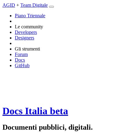
AGID
+
Team Digitale
Piano Triennale
Le community
Developers
Designers
Gli strumenti
Forum
Docs
GitHub
Docs Italia
beta
Documenti pubblici, digitali.