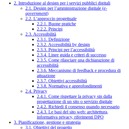
2. Introduzione al design per i servizi pubblici digitali
2.1. Design per l’amministrazione digitale (
e-
government
)
2.2. L’approccio progettuale
2.2.1. Buone pratiche
2.2.2. Principi
2.3. Accessibilità
2.3.1. Definizione
2.3.2. Accessibilità by design
2.3.3. Principi per l’accessibilità
2.3.4. Linee guida e criteri di successo
2.3.5. Come rilasciare una dichiarazione di
accessibilità
2.3.6. Meccanismo di feedback e procedura di
attuazione
2.3.7. Obiettivi accessibilità
2.3.8. Normativa e approfondimenti
2.4. Privacy
2.4.1. Come rispettare la privacy sin dalla
progettazione di un sito o servizio digitale
2.4.2. Richiedi il consenso quando necessario
2.4.3. Le basi del sito web: architettura,
informativa privacy, riferimenti DPO
3. Pianificazione, gestione e strategia
3.1. Obiettivi del progetto