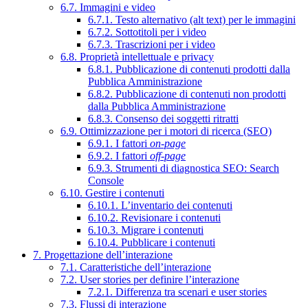
6.7. Immagini e video
6.7.1. Testo alternativo (alt text) per le immagini
6.7.2. Sottotitoli per i video
6.7.3. Trascrizioni per i video
6.8. Proprietà intellettuale e privacy
6.8.1. Pubblicazione di contenuti prodotti dalla
Pubblica Amministrazione
6.8.2. Pubblicazione di contenuti non prodotti
dalla Pubblica Amministrazione
6.8.3. Consenso dei soggetti ritratti
6.9. Ottimizzazione per i motori di ricerca (SEO)
6.9.1. I fattori
on-page
6.9.2. I fattori
off-page
6.9.3. Strumenti di diagnostica SEO: Search
Console
6.10. Gestire i contenuti
6.10.1. L’inventario dei contenuti
6.10.2. Revisionare i contenuti
6.10.3. Migrare i contenuti
6.10.4. Pubblicare i contenuti
7. Progettazione dell’interazione
7.1. Caratteristiche dell’interazione
7.2. User stories per definire l’interazione
7.2.1. Differenza tra scenari e user stories
7.3. Flussi di interazione