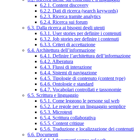
6.2.1. Content discovery
6.2.2. Dati di ricerca (search keywords)
6.2.3. Ricerca tramite analytics
6.2.4. Ricerca sui forum
6.3. Dalla ricerca ai bisogni degli utenti
6.3.1. User stories per definire i contenuti
6.3.2. Job stories per definire i contenuti
6.3.3. Criteri di accettazione
6.4. Architettura dell’informazione
6.4.1. Definire l’architettura dell’informazione
6.4.2. Alberatura
6.4.3. Flussi di interazione
6.4.4. Sistemi di navigazione
6.4.5. Tipologie di contenuto (content type)
6.4.6. Ontologie e standard
6.4.7. Vocabolari controllati e tassonomie
6.5. Scrittura e linguaggio
6.5.1. Come leggono le persone sul web
6.5.2. Le regole per un linguaggio semplice
6.5.3. Microtesti
6.5.4. Scrittura collaborativa
6.5.5. Content critique
6.5.6. Traduzione e localizzazione dei contenuti
6.6. Documenti