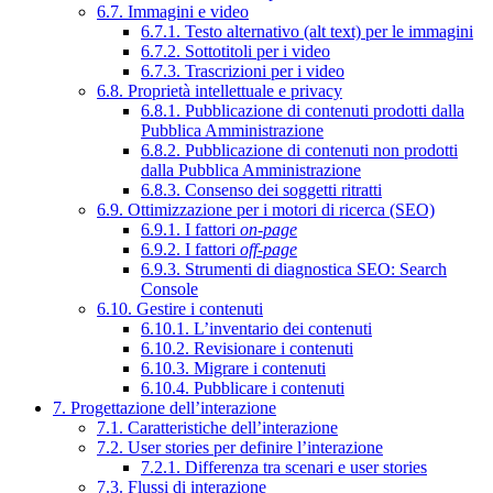
6.7. Immagini e video
6.7.1. Testo alternativo (alt text) per le immagini
6.7.2. Sottotitoli per i video
6.7.3. Trascrizioni per i video
6.8. Proprietà intellettuale e privacy
6.8.1. Pubblicazione di contenuti prodotti dalla
Pubblica Amministrazione
6.8.2. Pubblicazione di contenuti non prodotti
dalla Pubblica Amministrazione
6.8.3. Consenso dei soggetti ritratti
6.9. Ottimizzazione per i motori di ricerca (SEO)
6.9.1. I fattori
on-page
6.9.2. I fattori
off-page
6.9.3. Strumenti di diagnostica SEO: Search
Console
6.10. Gestire i contenuti
6.10.1. L’inventario dei contenuti
6.10.2. Revisionare i contenuti
6.10.3. Migrare i contenuti
6.10.4. Pubblicare i contenuti
7. Progettazione dell’interazione
7.1. Caratteristiche dell’interazione
7.2. User stories per definire l’interazione
7.2.1. Differenza tra scenari e user stories
7.3. Flussi di interazione