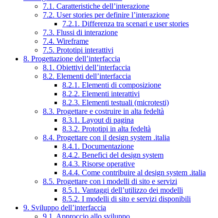
7.1. Caratteristiche dell’interazione
7.2. User stories per definire l’interazione
7.2.1. Differenza tra scenari e user stories
7.3. Flussi di interazione
7.4. Wireframe
7.5. Prototipi interattivi
8. Progettazione dell’interfaccia
8.1. Obiettivi dell’interfaccia
8.2. Elementi dell’interfaccia
8.2.1. Elementi di composizione
8.2.2. Elementi interattivi
8.2.3. Elementi testuali (microtesti)
8.3. Progettare e costruire in alta fedeltà
8.3.1. Layout di pagina
8.3.2. Prototipi in alta fedeltà
8.4. Progettare con il design system .italia
8.4.1. Documentazione
8.4.2. Benefici del design system
8.4.3. Risorse operative
8.4.4. Come contribuire al design system .italia
8.5. Progettare con i modelli di sito e servizi
8.5.1. Vantaggi dell’utilizzo dei modelli
8.5.2. I modelli di sito e servizi disponibili
9. Sviluppo dell’interfaccia
9.1. Approccio allo sviluppo