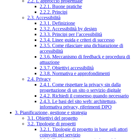
2.2. L’approccio progettuale
2.2.1. Buone pratiche
2.2.2. Principi
2.3. Accessibilità
2.3.1. Definizione
2.3.2. Accessibilità by design
2.3.3. Principi per l’accessibilità
2.3.4. Linee guida e criteri di successo
2.3.5. Come rilasciare una dichiarazione di
accessibilità
2.3.6. Meccanismo di feedback e procedura di
attuazione
2.3.7. Obiettivi accessibilità
2.3.8. Normativa e approfondimenti
2.4. Privacy
2.4.1. Come rispettare la privacy sin dalla
progettazione di un sito o servizio digitale
2.4.2. Richiedi il consenso quando necessario
2.4.3. Le basi del sito web: architettura,
informativa privacy, riferimenti DPO
3. Pianificazione, gestione e strategia
3.1. Obiettivi del progetto
3.2. Tipologie di progetti
3.2.1. Tipologie di progetto in base agli attori
coinvolti nel servizio