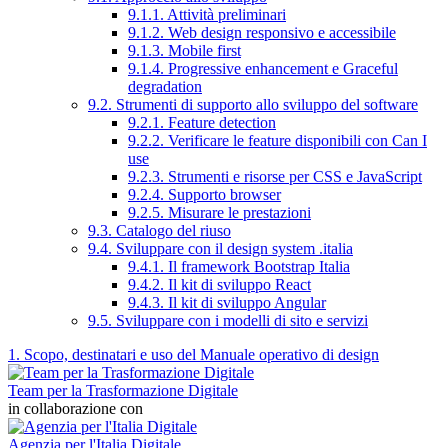
9.1.1. Attività preliminari
9.1.2. Web design responsivo e accessibile
9.1.3. Mobile first
9.1.4. Progressive enhancement e Graceful
degradation
9.2. Strumenti di supporto allo sviluppo del software
9.2.1. Feature detection
9.2.2. Verificare le feature disponibili con Can I
use
9.2.3. Strumenti e risorse per CSS e JavaScript
9.2.4. Supporto browser
9.2.5. Misurare le prestazioni
9.3. Catalogo del riuso
9.4. Sviluppare con il design system .italia
9.4.1. Il framework Bootstrap Italia
9.4.2. Il kit di sviluppo React
9.4.3. Il kit di sviluppo Angular
9.5. Sviluppare con i modelli di sito e servizi
1. Scopo, destinatari e uso del Manuale operativo di design
Team per la Trasformazione Digitale
in collaborazione con
Agenzia per l'Italia Digitale