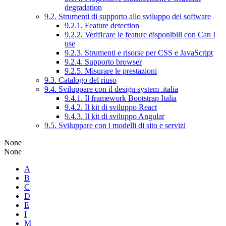
degradation
9.2. Strumenti di supporto allo sviluppo del software
9.2.1. Feature detection
9.2.2. Verificare le feature disponibili con Can I
use
9.2.3. Strumenti e risorse per CSS e JavaScript
9.2.4. Supporto browser
9.2.5. Misurare le prestazioni
9.3. Catalogo del riuso
9.4. Sviluppare con il design system .italia
9.4.1. Il framework Bootstrap Italia
9.4.2. Il kit di sviluppo React
9.4.3. Il kit di sviluppo Angular
9.5. Sviluppare con i modelli di sito e servizi
None
None
A
B
C
D
E
I
M