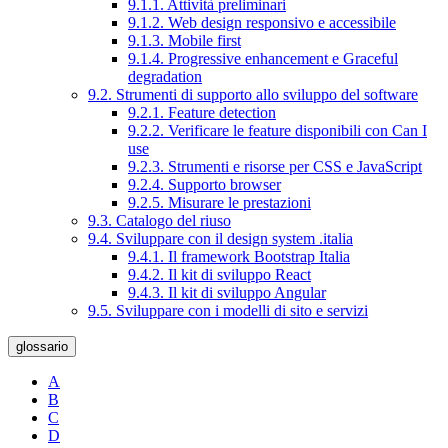
9.1.1. Attività preliminari
9.1.2. Web design responsivo e accessibile
9.1.3. Mobile first
9.1.4. Progressive enhancement e Graceful
degradation
9.2. Strumenti di supporto allo sviluppo del software
9.2.1. Feature detection
9.2.2. Verificare le feature disponibili con Can I
use
9.2.3. Strumenti e risorse per CSS e JavaScript
9.2.4. Supporto browser
9.2.5. Misurare le prestazioni
9.3. Catalogo del riuso
9.4. Sviluppare con il design system .italia
9.4.1. Il framework Bootstrap Italia
9.4.2. Il kit di sviluppo React
9.4.3. Il kit di sviluppo Angular
9.5. Sviluppare con i modelli di sito e servizi
glossario
A
B
C
D