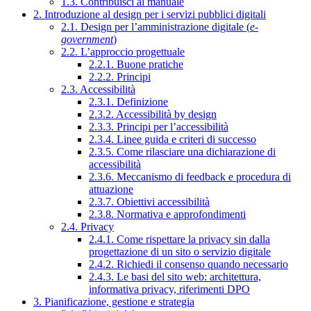
1.3. Contribuisci al manuale
2. Introduzione al design per i servizi pubblici digitali
2.1. Design per l’amministrazione digitale (
e-
government
)
2.2. L’approccio progettuale
2.2.1. Buone pratiche
2.2.2. Principi
2.3. Accessibilità
2.3.1. Definizione
2.3.2. Accessibilità by design
2.3.3. Principi per l’accessibilità
2.3.4. Linee guida e criteri di successo
2.3.5. Come rilasciare una dichiarazione di
accessibilità
2.3.6. Meccanismo di feedback e procedura di
attuazione
2.3.7. Obiettivi accessibilità
2.3.8. Normativa e approfondimenti
2.4. Privacy
2.4.1. Come rispettare la privacy sin dalla
progettazione di un sito o servizio digitale
2.4.2. Richiedi il consenso quando necessario
2.4.3. Le basi del sito web: architettura,
informativa privacy, riferimenti DPO
3. Pianificazione, gestione e strategia