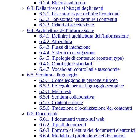
6.2.4. Ricerca sui forum
6.3. Dalla ricerca ai bisogni degli utenti
6.3.1. User stories per definire i contenuti
6.3.2. Job stories per definire i contenuti
6.3.3. Criteri di accettazione
6.4. Architettura dell’informazione
6.4.1. Definire l’architettura dell’informazione
6.4.2. Alberatura
6.4.3. Flussi di interazione
6.4.4. Sistemi di navigazione
6.4.5. Tipologie di contenuto (content type)
6.4.6. Ontologie e standard
6.4.7. Vocabolari controllati e tassonomie
6.5. Scrittura e linguaggio
6.5.1. Come leggono le persone sul web
6.5.2. Le regole per un linguaggio semplice
6.5.3. Microtesti
6.5.4. Scrittura collaborativa
6.5.5. Content critique
6.5.6. Traduzione e localizzazione dei contenuti
6.6. Documenti
6.6.1. I documenti vanno sul web
6.6.2. Tipi di documenti
6.6.3. Formato di lettura dei documenti elettronici
6.6.4. Modalità di produzione dei documenti