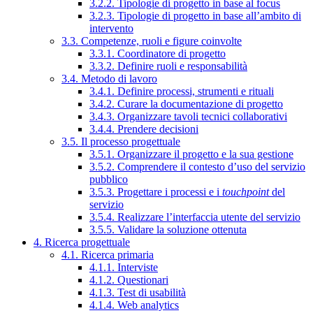
3.2.2. Tipologie di progetto in base al focus
3.2.3. Tipologie di progetto in base all’ambito di
intervento
3.3. Competenze, ruoli e figure coinvolte
3.3.1. Coordinatore di progetto
3.3.2. Definire ruoli e responsabilità
3.4. Metodo di lavoro
3.4.1. Definire processi, strumenti e rituali
3.4.2. Curare la documentazione di progetto
3.4.3. Organizzare tavoli tecnici collaborativi
3.4.4. Prendere decisioni
3.5. Il processo progettuale
3.5.1. Organizzare il progetto e la sua gestione
3.5.2. Comprendere il contesto d’uso del servizio
pubblico
3.5.3. Progettare i processi e i
touchpoint
del
servizio
3.5.4. Realizzare l’interfaccia utente del servizio
3.5.5. Validare la soluzione ottenuta
4. Ricerca progettuale
4.1. Ricerca primaria
4.1.1. Interviste
4.1.2. Questionari
4.1.3. Test di usabilità
4.1.4. Web analytics