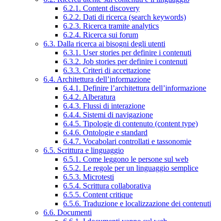
6.2.1. Content discovery
6.2.2. Dati di ricerca (search keywords)
6.2.3. Ricerca tramite analytics
6.2.4. Ricerca sui forum
6.3. Dalla ricerca ai bisogni degli utenti
6.3.1. User stories per definire i contenuti
6.3.2. Job stories per definire i contenuti
6.3.3. Criteri di accettazione
6.4. Architettura dell’informazione
6.4.1. Definire l’architettura dell’informazione
6.4.2. Alberatura
6.4.3. Flussi di interazione
6.4.4. Sistemi di navigazione
6.4.5. Tipologie di contenuto (content type)
6.4.6. Ontologie e standard
6.4.7. Vocabolari controllati e tassonomie
6.5. Scrittura e linguaggio
6.5.1. Come leggono le persone sul web
6.5.2. Le regole per un linguaggio semplice
6.5.3. Microtesti
6.5.4. Scrittura collaborativa
6.5.5. Content critique
6.5.6. Traduzione e localizzazione dei contenuti
6.6. Documenti