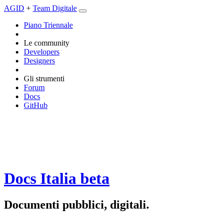
AGID
+
Team Digitale
Piano Triennale
Le community
Developers
Designers
Gli strumenti
Forum
Docs
GitHub
Docs Italia
beta
Documenti pubblici, digitali.