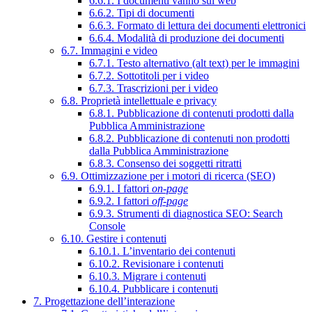
6.6.1. I documenti vanno sul web
6.6.2. Tipi di documenti
6.6.3. Formato di lettura dei documenti elettronici
6.6.4. Modalità di produzione dei documenti
6.7. Immagini e video
6.7.1. Testo alternativo (alt text) per le immagini
6.7.2. Sottotitoli per i video
6.7.3. Trascrizioni per i video
6.8. Proprietà intellettuale e privacy
6.8.1. Pubblicazione di contenuti prodotti dalla
Pubblica Amministrazione
6.8.2. Pubblicazione di contenuti non prodotti
dalla Pubblica Amministrazione
6.8.3. Consenso dei soggetti ritratti
6.9. Ottimizzazione per i motori di ricerca (SEO)
6.9.1. I fattori
on-page
6.9.2. I fattori
off-page
6.9.3. Strumenti di diagnostica SEO: Search
Console
6.10. Gestire i contenuti
6.10.1. L’inventario dei contenuti
6.10.2. Revisionare i contenuti
6.10.3. Migrare i contenuti
6.10.4. Pubblicare i contenuti
7. Progettazione dell’interazione