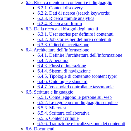
6.2. Ricerca utente sui contenuti e il linguaggio
6.2.1. Content discovery
6.2.2. Dati di ricerca (search keywords)
6.2.3. Ricerca tramite analytics
6.2.4. Ricerca sui forum
6.3. Dalla ricerca ai bisogni degli utenti
6.3.1. User stories per definire i contenuti
6.3.2. Job stories per definire i contenuti
6.3.3. Criteri di accettazione
6.4. Architettura dell’informazione
6.4.1. Definire l’architettura dell’informazione
6.4.2. Alberatura
6.4.3. Flussi di interazione
6.4.4. Sistemi di navigazione
6.4.5. Tipologie di contenuto (content type)
6.4.6. Ontologie e standard
6.4.7. Vocabolari controllati e tassonomie
6.5. Scrittura e linguaggio
6.5.1. Come leggono le persone sul web
6.5.2. Le regole per un linguaggio semplice
6.5.3. Microtesti
6.5.4. Scrittura collaborativa
6.5.5. Content critique
6.5.6. Traduzione e localizzazione dei contenuti
6.6. Documenti