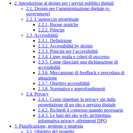
2. Introduzione al design per i servizi pubblici digitali
2.1. Design per l’amministrazione digitale (
e-
government
)
2.2. L’approccio progettuale
2.2.1. Buone pratiche
2.2.2. Principi
2.3. Accessibilità
2.3.1. Definizione
2.3.2. Accessibilità by design
2.3.3. Principi per l’accessibilità
2.3.4. Linee guida e criteri di successo
2.3.5. Come rilasciare una dichiarazione di
accessibilità
2.3.6. Meccanismo di feedback e procedura di
attuazione
2.3.7. Obiettivi accessibilità
2.3.8. Normativa e approfondimenti
2.4. Privacy
2.4.1. Come rispettare la privacy sin dalla
progettazione di un sito o servizio digitale
2.4.2. Richiedi il consenso quando necessario
2.4.3. Le basi del sito web: architettura,
informativa privacy, riferimenti DPO
3. Pianificazione, gestione e strategia
3.1. Obiettivi del progetto