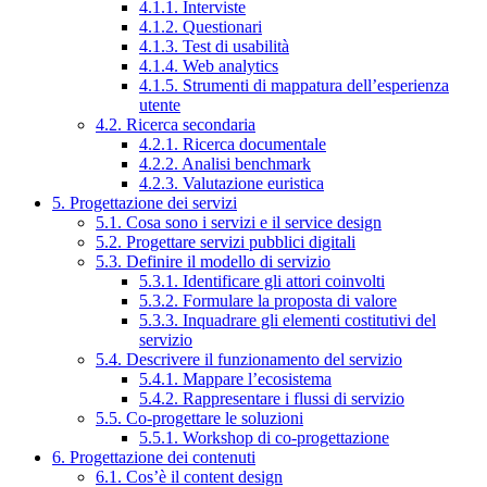
4.1.1. Interviste
4.1.2. Questionari
4.1.3. Test di usabilità
4.1.4. Web analytics
4.1.5. Strumenti di mappatura dell’esperienza
utente
4.2. Ricerca secondaria
4.2.1. Ricerca documentale
4.2.2. Analisi benchmark
4.2.3. Valutazione euristica
5. Progettazione dei servizi
5.1. Cosa sono i servizi e il service design
5.2. Progettare servizi pubblici digitali
5.3. Definire il modello di servizio
5.3.1. Identificare gli attori coinvolti
5.3.2. Formulare la proposta di valore
5.3.3. Inquadrare gli elementi costitutivi del
servizio
5.4. Descrivere il funzionamento del servizio
5.4.1. Mappare l’ecosistema
5.4.2. Rappresentare i flussi di servizio
5.5. Co-progettare le soluzioni
5.5.1. Workshop di co-progettazione
6. Progettazione dei contenuti
6.1. Cos’è il content design