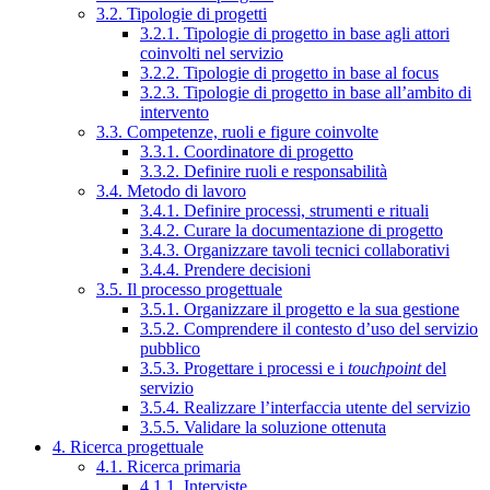
3.2. Tipologie di progetti
3.2.1. Tipologie di progetto in base agli attori
coinvolti nel servizio
3.2.2. Tipologie di progetto in base al focus
3.2.3. Tipologie di progetto in base all’ambito di
intervento
3.3. Competenze, ruoli e figure coinvolte
3.3.1. Coordinatore di progetto
3.3.2. Definire ruoli e responsabilità
3.4. Metodo di lavoro
3.4.1. Definire processi, strumenti e rituali
3.4.2. Curare la documentazione di progetto
3.4.3. Organizzare tavoli tecnici collaborativi
3.4.4. Prendere decisioni
3.5. Il processo progettuale
3.5.1. Organizzare il progetto e la sua gestione
3.5.2. Comprendere il contesto d’uso del servizio
pubblico
3.5.3. Progettare i processi e i
touchpoint
del
servizio
3.5.4. Realizzare l’interfaccia utente del servizio
3.5.5. Validare la soluzione ottenuta
4. Ricerca progettuale
4.1. Ricerca primaria
4.1.1. Interviste