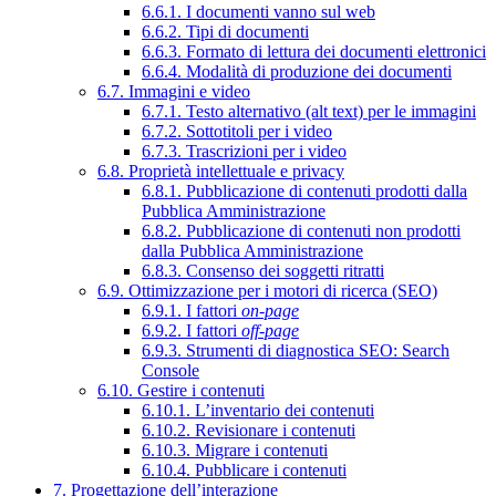
6.6.1. I documenti vanno sul web
6.6.2. Tipi di documenti
6.6.3. Formato di lettura dei documenti elettronici
6.6.4. Modalità di produzione dei documenti
6.7. Immagini e video
6.7.1. Testo alternativo (alt text) per le immagini
6.7.2. Sottotitoli per i video
6.7.3. Trascrizioni per i video
6.8. Proprietà intellettuale e privacy
6.8.1. Pubblicazione di contenuti prodotti dalla
Pubblica Amministrazione
6.8.2. Pubblicazione di contenuti non prodotti
dalla Pubblica Amministrazione
6.8.3. Consenso dei soggetti ritratti
6.9. Ottimizzazione per i motori di ricerca (SEO)
6.9.1. I fattori
on-page
6.9.2. I fattori
off-page
6.9.3. Strumenti di diagnostica SEO: Search
Console
6.10. Gestire i contenuti
6.10.1. L’inventario dei contenuti
6.10.2. Revisionare i contenuti
6.10.3. Migrare i contenuti
6.10.4. Pubblicare i contenuti
7. Progettazione dell’interazione