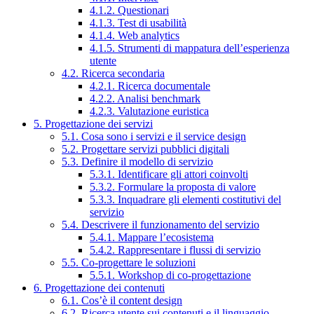
4.1.2. Questionari
4.1.3. Test di usabilità
4.1.4. Web analytics
4.1.5. Strumenti di mappatura dell’esperienza
utente
4.2. Ricerca secondaria
4.2.1. Ricerca documentale
4.2.2. Analisi benchmark
4.2.3. Valutazione euristica
5. Progettazione dei servizi
5.1. Cosa sono i servizi e il service design
5.2. Progettare servizi pubblici digitali
5.3. Definire il modello di servizio
5.3.1. Identificare gli attori coinvolti
5.3.2. Formulare la proposta di valore
5.3.3. Inquadrare gli elementi costitutivi del
servizio
5.4. Descrivere il funzionamento del servizio
5.4.1. Mappare l’ecosistema
5.4.2. Rappresentare i flussi di servizio
5.5. Co-progettare le soluzioni
5.5.1. Workshop di co-progettazione
6. Progettazione dei contenuti
6.1. Cos’è il content design
6.2. Ricerca utente sui contenuti e il linguaggio