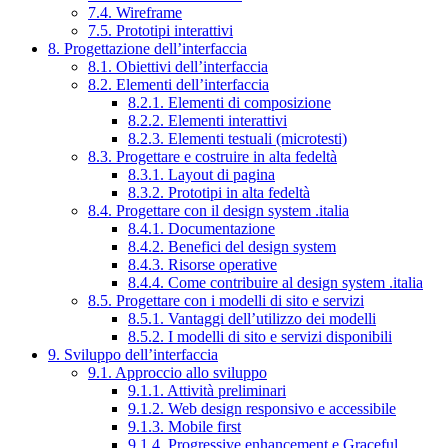
7.4. Wireframe
7.5. Prototipi interattivi
8. Progettazione dell’interfaccia
8.1. Obiettivi dell’interfaccia
8.2. Elementi dell’interfaccia
8.2.1. Elementi di composizione
8.2.2. Elementi interattivi
8.2.3. Elementi testuali (microtesti)
8.3. Progettare e costruire in alta fedeltà
8.3.1. Layout di pagina
8.3.2. Prototipi in alta fedeltà
8.4. Progettare con il design system .italia
8.4.1. Documentazione
8.4.2. Benefici del design system
8.4.3. Risorse operative
8.4.4. Come contribuire al design system .italia
8.5. Progettare con i modelli di sito e servizi
8.5.1. Vantaggi dell’utilizzo dei modelli
8.5.2. I modelli di sito e servizi disponibili
9. Sviluppo dell’interfaccia
9.1. Approccio allo sviluppo
9.1.1. Attività preliminari
9.1.2. Web design responsivo e accessibile
9.1.3. Mobile first
9.1.4. Progressive enhancement e Graceful