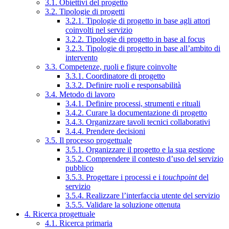
3.1. Obiettivi del progetto
3.2. Tipologie di progetti
3.2.1. Tipologie di progetto in base agli attori
coinvolti nel servizio
3.2.2. Tipologie di progetto in base al focus
3.2.3. Tipologie di progetto in base all’ambito di
intervento
3.3. Competenze, ruoli e figure coinvolte
3.3.1. Coordinatore di progetto
3.3.2. Definire ruoli e responsabilità
3.4. Metodo di lavoro
3.4.1. Definire processi, strumenti e rituali
3.4.2. Curare la documentazione di progetto
3.4.3. Organizzare tavoli tecnici collaborativi
3.4.4. Prendere decisioni
3.5. Il processo progettuale
3.5.1. Organizzare il progetto e la sua gestione
3.5.2. Comprendere il contesto d’uso del servizio
pubblico
3.5.3. Progettare i processi e i
touchpoint
del
servizio
3.5.4. Realizzare l’interfaccia utente del servizio
3.5.5. Validare la soluzione ottenuta
4. Ricerca progettuale
4.1. Ricerca primaria