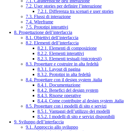
7.1. Caratteristiche dell’interazione
7.2. User stories per definire l’interazione
7.2.1. Differenza tra scenari e user stories
7.3. Flussi di interazione
7.4. Wireframe
7.5. Prototipi interattivi
8. Progettazione dell’interfaccia
8.1. Obiettivi dell’interfaccia
8.2. Elementi dell’interfaccia
8.2.1. Elementi di composizione
8.2.2. Elementi interattivi
8.2.3. Elementi testuali (microtesti)
8.3. Progettare e costruire in alta fedeltà
8.3.1. Layout di pagina
8.3.2. Prototipi in alta fedeltà
8.4. Progettare con il design system .italia
8.4.1. Documentazione
8.4.2. Benefici del design system
8.4.3. Risorse operative
8.4.4. Come contribuire al design system .italia
8.5. Progettare con i modelli di sito e servizi
8.5.1. Vantaggi dell’utilizzo dei modelli
8.5.2. I modelli di sito e servizi disponibili
9. Sviluppo dell’interfaccia
9.1. Approccio allo sviluppo