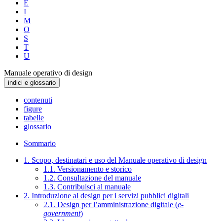
E
I
M
O
S
T
U
Manuale operativo di design
indici e glossario
contenuti
figure
tabelle
glossario
Sommario
1. Scopo, destinatari e uso del Manuale operativo di design
1.1. Versionamento e storico
1.2. Consultazione del manuale
1.3. Contribuisci al manuale
2. Introduzione al design per i servizi pubblici digitali
2.1. Design per l’amministrazione digitale (
e-
government
)