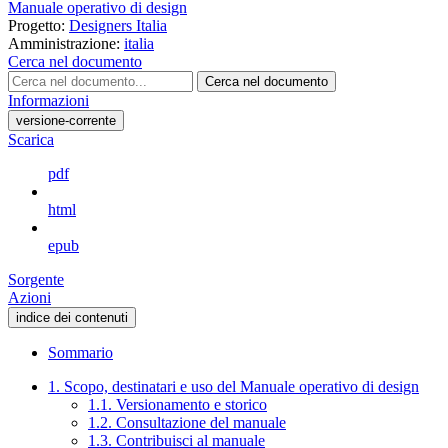
Manuale operativo di design
Progetto:
Designers Italia
Amministrazione:
italia
Cerca nel documento
Cerca nel documento
Informazioni
versione-corrente
Scarica
pdf
html
epub
Sorgente
Azioni
indice dei contenuti
Sommario
1. Scopo, destinatari e uso del Manuale operativo di design
1.1. Versionamento e storico
1.2. Consultazione del manuale
1.3. Contribuisci al manuale