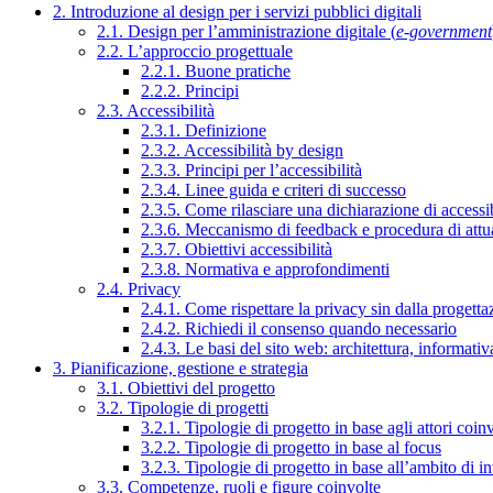
2. Introduzione al design per i servizi pubblici digitali
2.1. Design per l’amministrazione digitale (
e-government
2.2. L’approccio progettuale
2.2.1. Buone pratiche
2.2.2. Principi
2.3. Accessibilità
2.3.1. Definizione
2.3.2. Accessibilità by design
2.3.3. Principi per l’accessibilità
2.3.4. Linee guida e criteri di successo
2.3.5. Come rilasciare una dichiarazione di accessib
2.3.6. Meccanismo di feedback e procedura di attu
2.3.7. Obiettivi accessibilità
2.3.8. Normativa e approfondimenti
2.4. Privacy
2.4.1. Come rispettare la privacy sin dalla progettaz
2.4.2. Richiedi il consenso quando necessario
2.4.3. Le basi del sito web: architettura, informati
3. Pianificazione, gestione e strategia
3.1. Obiettivi del progetto
3.2. Tipologie di progetti
3.2.1. Tipologie di progetto in base agli attori coinv
3.2.2. Tipologie di progetto in base al focus
3.2.3. Tipologie di progetto in base all’ambito di i
3.3. Competenze, ruoli e figure coinvolte