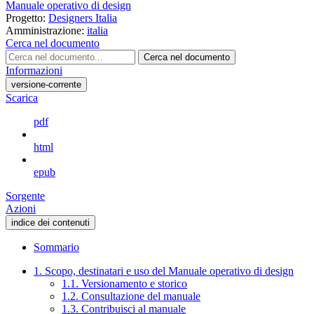
Manuale operativo di design
Progetto:
Designers Italia
Amministrazione:
italia
Cerca nel documento
Cerca nel documento
Informazioni
versione-corrente
Scarica
pdf
html
epub
Sorgente
Azioni
indice dei contenuti
Sommario
1. Scopo, destinatari e uso del Manuale operativo di design
1.1. Versionamento e storico
1.2. Consultazione del manuale
1.3. Contribuisci al manuale