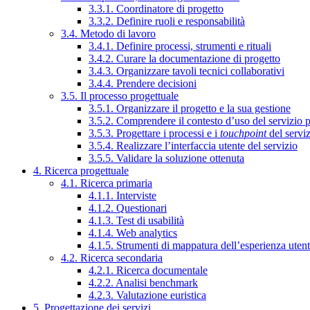
3.3.1. Coordinatore di progetto
3.3.2. Definire ruoli e responsabilità
3.4. Metodo di lavoro
3.4.1. Definire processi, strumenti e rituali
3.4.2. Curare la documentazione di progetto
3.4.3. Organizzare tavoli tecnici collaborativi
3.4.4. Prendere decisioni
3.5. Il processo progettuale
3.5.1. Organizzare il progetto e la sua gestione
3.5.2. Comprendere il contesto d’uso del servizio 
3.5.3. Progettare i processi e i
touchpoint
del servi
3.5.4. Realizzare l’interfaccia utente del servizio
3.5.5. Validare la soluzione ottenuta
4. Ricerca progettuale
4.1. Ricerca primaria
4.1.1. Interviste
4.1.2. Questionari
4.1.3. Test di usabilità
4.1.4. Web analytics
4.1.5. Strumenti di mappatura dell’esperienza uten
4.2. Ricerca secondaria
4.2.1. Ricerca documentale
4.2.2. Analisi benchmark
4.2.3. Valutazione euristica
5. Progettazione dei servizi