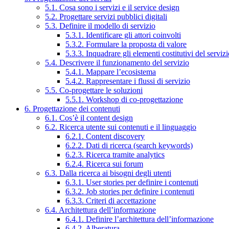
5.1. Cosa sono i servizi e il service design
5.2. Progettare servizi pubblici digitali
5.3. Definire il modello di servizio
5.3.1. Identificare gli attori coinvolti
5.3.2. Formulare la proposta di valore
5.3.3. Inquadrare gli elementi costitutivi del serviz
5.4. Descrivere il funzionamento del servizio
5.4.1. Mappare l’ecosistema
5.4.2. Rappresentare i flussi di servizio
5.5. Co-progettare le soluzioni
5.5.1. Workshop di co-progettazione
6. Progettazione dei contenuti
6.1. Cos’è il content design
6.2. Ricerca utente sui contenuti e il linguaggio
6.2.1. Content discovery
6.2.2. Dati di ricerca (search keywords)
6.2.3. Ricerca tramite analytics
6.2.4. Ricerca sui forum
6.3. Dalla ricerca ai bisogni degli utenti
6.3.1. User stories per definire i contenuti
6.3.2. Job stories per definire i contenuti
6.3.3. Criteri di accettazione
6.4. Architettura dell’informazione
6.4.1. Definire l’architettura dell’informazione
6.4.2. Alberatura