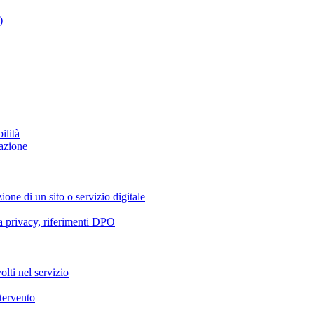
)
ilità
azione
ione di un sito o servizio digitale
va privacy, riferimenti DPO
olti nel servizio
ntervento