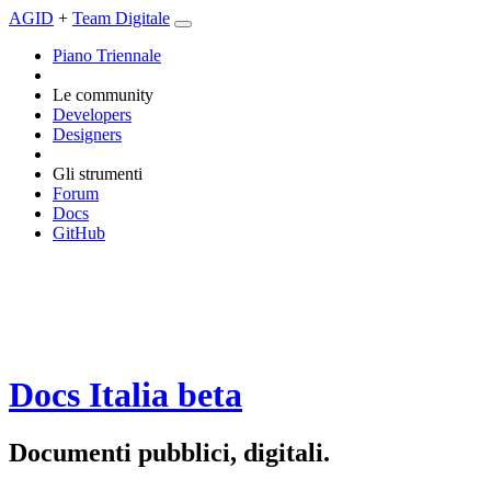
AGID
+
Team Digitale
Piano Triennale
Le community
Developers
Designers
Gli strumenti
Forum
Docs
GitHub
Docs Italia
beta
Documenti pubblici, digitali.