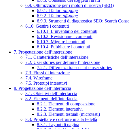
6.8.3. Consenso dei soggetti ritratti
6.9. Ottimizzazione per i motori di ricerca (SEO)
6.9.1. I fattori
on-page
6.9.2. I fattori
off-page
6.9.3. Strumenti di diagnostica SEO: Search Cons
6.10. Gestire i contenuti
6.10.1. L’inventario dei contenuti
6.10.2. Revisionare i contenuti
6.10.3. Migrare i contenuti
6.10.4. Pubblicare i contenuti
7. Progettazione dell’interazione
7.1. Caratteristiche dell’interazione
7.2. User stories per definire l’interazione
7.2.1. Differenza tra scenari e user stories
7.3. Flussi di interazione
7.4. Wireframe
7.5. Prototipi interattivi
8. Progettazione dell’interfaccia
8.1. Obiettivi dell’interfaccia
8.2. Elementi dell’interfaccia
8.2.1. Elementi di composizione
8.2.2. Elementi interattivi
8.2.3. Elementi testuali (microtesti)
8.3. Progettare e costruire in alta fedeltà
8.3.1. Layout di pagina