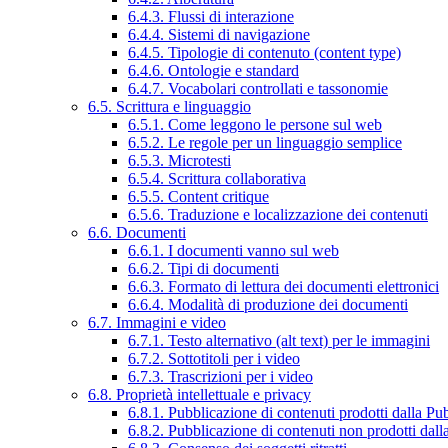
6.4.3. Flussi di interazione
6.4.4. Sistemi di navigazione
6.4.5. Tipologie di contenuto (content type)
6.4.6. Ontologie e standard
6.4.7. Vocabolari controllati e tassonomie
6.5. Scrittura e linguaggio
6.5.1. Come leggono le persone sul web
6.5.2. Le regole per un linguaggio semplice
6.5.3. Microtesti
6.5.4. Scrittura collaborativa
6.5.5. Content critique
6.5.6. Traduzione e localizzazione dei contenuti
6.6. Documenti
6.6.1. I documenti vanno sul web
6.6.2. Tipi di documenti
6.6.3. Formato di lettura dei documenti elettronici
6.6.4. Modalità di produzione dei documenti
6.7. Immagini e video
6.7.1. Testo alternativo (alt text) per le immagini
6.7.2. Sottotitoli per i video
6.7.3. Trascrizioni per i video
6.8. Proprietà intellettuale e privacy
6.8.1. Pubblicazione di contenuti prodotti dalla P
6.8.2. Pubblicazione di contenuti non prodotti dal