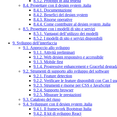
8.3.2. Prototipi in alta fedeltà
8.4. Progettare con il design system .italia
8.4.1. Documentazione
8.4.2. Benefici del design system
8.4.3. Risorse operative
8.4.4. Come contribuire al design system .italia
8.5. Progettare con i modelli di sito e servizi
8.5.1. Vantaggi dell’utilizzo dei modelli
8.5.2. I modelli di sito e servizi disponibili
9. Sviluppo dell’interfaccia
9.1. Approccio allo sviluppo
9.1.1. Attività preliminari
9.1.2. Web design responsivo e accessibile
9.1.3. Mobile first
9.1.4. Progressive enhancement e Graceful degrad
9.2. Strumenti di supporto allo sviluppo del software
9.2.1. Feature detection
9.2.2. Verificare le feature disponibili con Can I us
9.2.3. Strumenti e risorse per CSS e JavaScript
9.2.4. Supporto browser
9.2.5. Misurare le prestazioni
9.3. Catalogo del riuso
9.4. Sviluppare con il design system .italia
9.4.1. Il framework Bootstrap Italia
9.4.2. Il kit di sviluppo React